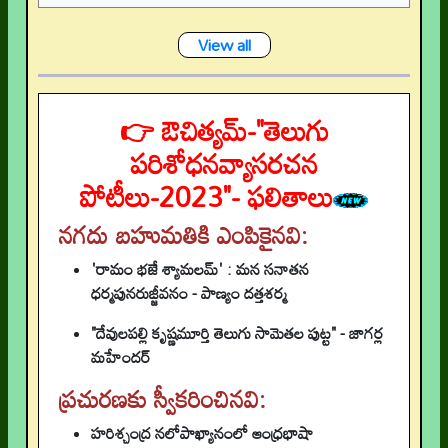
View all
👉 ఔచిత్యమ్-"తెలుగు
పరిశోధనవ్యాసరచన
పోటీలు-2023"- ఫలితాలు
నగదు బహుమతికి ఎంపికైనవి:
'రామం భజే శ్యామలమ్' : మన సనాతన
ధర్మపునరుజ్జీవనం - పాణ్యం దత్తశర్మ
"దేవులపల్లి కృష్ణమూర్తి తెలుగు సామెతల పుట్ట" - జాగర్ల
మహేందర్
ప్రచురణకు స్వీకరించినవి:
హరిశ్చంద్ర నలోపాఖ్యానంలో ఆంధ్రభాషా