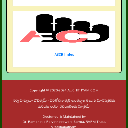
ABCD Index
Copyright © 2020-2024 AUCHITHYAM.COM
సర్వ హక్కులూ ఔచిత్యమ్ - పరిశోధనాత్మక అంతర్జాల తెలుగు మాసపత్రికకు
మరియు ఆయా రచయితలకు మాత్రమే.
Designed & Maintained by
Dr. Rambhatla Parvatheeswara Sarma, RVRM Trust,
Visakhapatnam.