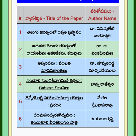
పరిశోధకులు -
#
వ్యాసశీర్షిక - Title of the Paper
Author Name
డా. పసుపులేటి
1
తెలుగు కవిత్వంలో రెక్కల ప్రస్థానం
నాగమల్లిక
ఆధునిక తెలుగు కవిత్వంలో
డా. జి.
2
రాయలసీమ ఆకలికేకలు, కరువులు
వెంకటరమణ
అప్సరసలు : వంచిత
డా. జొన్నలగడ్డ
3
మానవకాంతలు
మార్కండేయులు
నండూరి సుందరీనాగమణి కథలు :
4
బాన్న రాజేశ్వరి
కుటుంబ విలువలు
తెన్నేటి లక్ష్మీ నరసింహమూర్తి కవిత్వం
మేకల
5
: ప్రశంస
శ్రీనివాసరావు
సంఘసంస్కరణోద్యమం :
6
జి. ఓబులకృష్ణ
కందుకూరి వీరేశలింగం పాత్ర