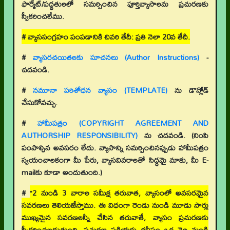
ఫార్మేట్/పద్ధతులలో సమర్పించిన పూర్తివ్యాసాలను ప్రచురణకు
స్వీకరించలేము.
# వ్యాససంగ్రహం పంపడానికి చివరి తేదీ: ప్రతి నెలా 20వ తేదీ.
#
వ్యాసరచయితలకు సూచనలు (Author Instructions)
-
చదవండి.
#
నమూనా పరిశోధన వ్యాసం (TEMPLATE)
ను డౌన్లోడ్
చేసుకోవచ్చు.
#
హామీపత్రం (COPYRIGHT AGREEMENT AND
AUTHORSHIP RESPONSIBILITY)
ను చదవండి. (నింపి
పంపాల్సిన అవసరం లేదు. వ్యాసాన్ని సమర్పించినప్పుడు హామీపత్రం
స్వయంచాలకంగా మీ పేరు, వ్యాసవివరాలతో సిద్ధమై మాకు, మీ E-
mailకు కూడా అందుతుంది.)
#
“2 నుండి 3 వారాల సమీక్ష తరువాత, వ్యాసంలో అవసరమైన
సవరణలు తెలియజేస్తాము. ఈ విధంగా రెండు నుండి మూడు సార్లు
ముఖ్యమైన సవరణలన్నీ చేసిన తరువాతే, వ్యాసం ప్రచురణకు
స్వీకరించబడుతుంది. ప్రచురణ ప్రక్రియకు కనీసం ఒక నెల నుండి