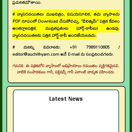
ప్రచురితమౌతాయి.
# వ్యాసరచయితలు ముఖచిత్రం, విషయసూచిక, తమ వ్యాసాలను
PDF రూపంలో Download చేసుకోవచ్చు. "ఔచిత్యమ్" పత్రిక కేవలం
అంతర్జాలపత్రిక. ముద్రితప్రతులు (హార్డ్-కాపీలు) ఉండవు.
వ్యాసరచయితలకు పత్రిక హార్డ్-కాపీ అందజేయబడదు.
# మరిన్ని వివరాలకు: +91 7989110805 /
editor@auchithyam.com అనే E-mail ను సంప్రదించగలరు.
గమనిక: ఈ పత్రికలోని వ్యాసాలలో అభిప్రాయాలు రచయితల వ్యక్తిగతమైనవి.
వాటికి సంపాదకులు గానీ, పబ్లిషర్స్ గానీ ఎలాంటి బాధ్యత వహించరు.
Latest News