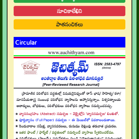
సూచికాలేఖిని
పాతసంచికలు
Circular