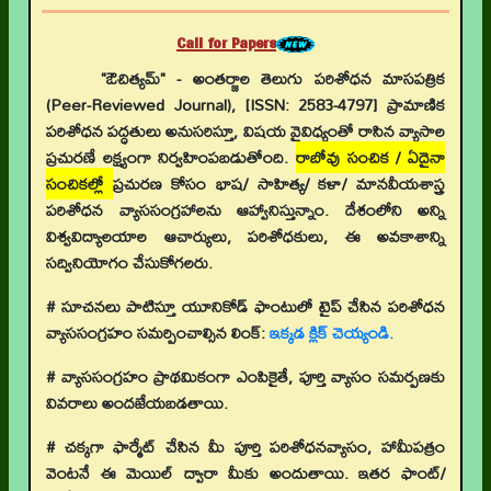
Call for Papers
"ఔచిత్యమ్" - అంతర్జాల తెలుగు పరిశోధన మాసపత్రిక
(Peer-Reviewed Journal), [ISSN: 2583-4797] ప్రామాణిక
పరిశోధన పద్ధతులు అనుసరిస్తూ, విషయ వైవిధ్యంతో రాసిన వ్యాసాల
ప్రచురణే లక్ష్యంగా నిర్వహింపబడుతోంది.
రాబోవు సంచిక / ఏదైనా
సంచికల్లో
ప్రచురణ కోసం భాష/ సాహిత్య/ కళా/ మానవీయశాస్త్ర
పరిశోధన వ్యాససంగ్రహాలను ఆహ్వానిస్తున్నాం. దేశంలోని అన్ని
విశ్వవిద్యాలయాల ఆచార్యులు, పరిశోధకులు, ఈ అవకాశాన్ని
సద్వినియోగం చేసుకోగలరు.
# సూచనలు పాటిస్తూ యూనికోడ్ ఫాంటులో టైప్ చేసిన పరిశోధన
వ్యాససంగ్రహం సమర్పించాల్సిన లింక్:
ఇక్కడ క్లిక్ చెయ్యండి.
# వ్యాససంగ్రహం ప్రాథమికంగా ఎంపికైతే, పూర్తి వ్యాసం సమర్పణకు
వివరాలు అందజేయబడతాయి.
# చక్కగా ఫార్మేట్ చేసిన మీ పూర్తి పరిశోధనవ్యాసం, హామీపత్రం
వెంటనే ఈ మెయిల్ ద్వారా మీకు అందుతాయి. ఇతర ఫాంట్/