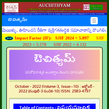
ఔచిత్యమ్
☰
ిళ్ళు, ఊహించని రీతిగా వ్యక్తిగత/ఆర్థిక సమాచారాన్ని దొంగిల
Impact Factor (IF):
SJIF 2024 = 5.897
SJIF
2023 = 5.578 SJIF 2022 = 4.132
ఔచిత్యమ్
పరిశోధనాత్మక అంతర్జాల తెలుగు మాసపత్రిక
October - 2022 (Volume-3, Issue–10) : అక్టోబర్ -
2022 (సంపుటి-3 సంచిక-10) ISSN: 2583-4797
Table of Contents - విషయసూచిక