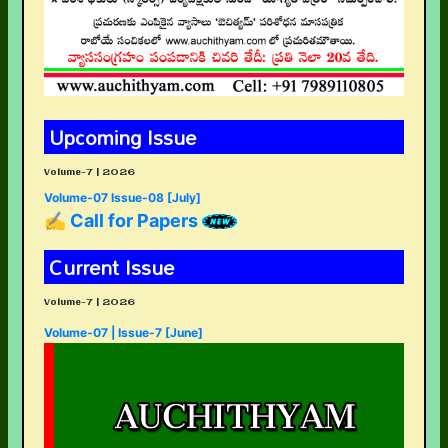
Upcoming Issue
Volume-7 | 2026
Volume-07 Issue-08 [July]
✍ Call for Papers
Current Issue
Volume-7 | 2026
Volume-07 | Issue-7 [June]