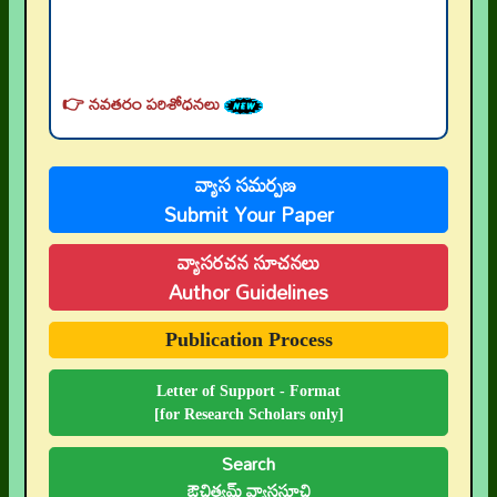
👉 నవతరం పరిశోధనలు
👉 Current Issue
👉 Call for Papers
వ్యాస సమర్పణ
Submit Your Paper
👉 Author Guidelines
వ్యాసరచన సూచనలు
👉 Submit Abstract
Author Guidelines
👉 Peer-Review Statement
Publication Process
👉 UGC-CARE Coverage
👉 UGC-CARE రద్దు
Letter of Support - Format
[for Research Scholars only]
Search
ఔచిత్యమ్ వ్యాససూచి