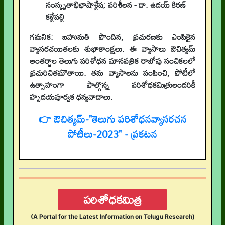
సంస్కృతాభిభాషాశ్లేష: పరిశీలన - డా. ఉదయ్ కిరణ్
కళ్లేపల్లి
గమనిక: బహుమతి పొందిన, ప్రచురణకు ఎంపికైన
వ్యాసరచయితలకు శుభాకాంక్షలు. ఈ వ్యాసాలు ఔచిత్యమ్
అంతర్జాల తెలుగు పరిశోధన మాసపత్రిక రాబోవు సంచికలలో
ప్రచురిచితమౌతాయి. తమ వ్యాసాలను పంపించి, పోటీలో
ఉత్సాహంగా పాల్గొన్న పరిశోధకమిత్రులందరికీ
హృదయపూర్వక ధన్యవాదాలు.
👉 ఔచిత్యమ్-"తెలుగు పరిశోధనవ్యాసరచన
పోటీలు-2023" - ప్రకటన
పరిశోధకమిత్ర
(A Portal for the Latest Information on Telugu Research)