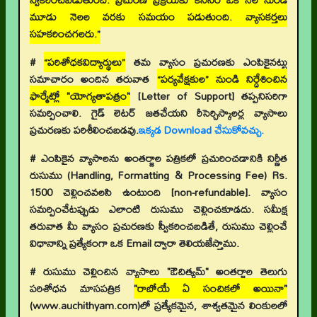
మూడు నెలల వరకు సమయం పడుతుంది. వ్యాసకర్తలు
సహకరించగలరు.”
#
“పరిశోధకవిద్యార్థులు”
తమ వ్యాసం ప్రచురణకు ఎంపికైనట్టు
సమాచారం అందిన తరువాత
“పర్యవేక్షకుల” నుండి నిర్దేశించిన
ఫార్మేట్లో "యోగ్యతాపత్రం"
[Letter of Support]
తప్పనిసరిగా
సమర్పించాలి. గైడ్ లెటర్ జతచేయని రీసెర్చిస్కాలర్ల వ్యాసాలు
ప్రచురణకు పరిశీలించబడవు.
ఇక్కడ Download చేసుకోవచ్చు.
# ఎంపికైన వ్యాసాలను అంతర్జాల పత్రికలో ప్రచురించడానికి నిర్ణీత
రుసుము (Handling, Formatting & Processing Fee) Rs.
1500 చెల్లించవలసి ఉంటుంది [non-refundable]. వ్యాసం
సమర్పించేటప్పుడు ఎలాంటి రుసుము చెల్లించకూడదు. సమీక్ష
తరువాత మీ వ్యాసం ప్రచురణకు స్వీకరించబడితే, రుసుము చెల్లించే
విధానాన్ని ప్రత్యేకంగా ఒక Email ద్వారా తెలియజేస్తాము.
# రుసుము చెల్లించిన వ్యాసాలు "ఔచిత్యమ్" అంతర్జాల తెలుగు
పరిశోధన మాసపత్రిక
"రాబోయే ఏ సంచికలో అయినా"
(www.auchithyam.com)లో ప్రత్యేకమైన, శాశ్వతమైన లింకులలో