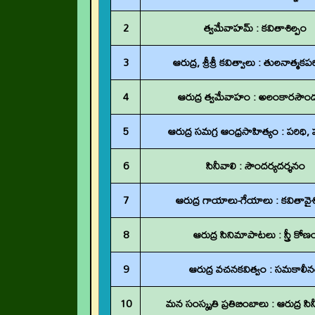
2
త్వమేవాహమ్‌ : కవితాశిల్పం
3
ఆరుద్ర, శ్రీశ్రీ కవిత్వాలు : తులనాత్మక
4
ఆరుద్ర త్వమేవాహం : అలంకారసౌంద
5
ఆరుద్ర సమగ్ర ఆంధ్రసాహిత్యం : పరిధి, 
6
సినీవాలి : సౌందర్యదర్శనం
7
ఆరుద్ర గాయాలు-గేయాలు : కవితావైశిష
8
ఆరుద్ర సినిమాపాటలు : స్త్రీ కోణ
9
ఆరుద్ర వచనకవిత్వం : సమకాలీ
10
మన సంస్కృతి ప్రతిబింబాలు : ఆరుద్ర సి