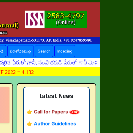
ండి
పరిశోధకమిత్ర
Search
Indexing
రుతో గానీ, సంపాదకుడి పేరుతో గానీ మోసపూరితమైన ఈమెయిళ్ళు, ఊ
 2022 = 4.132
👉 నవతరం పరిశోధనలు
👉 Current Issue
Latest News
👉 Call for Papers
👉 Author Guidelines
👉 Submit Abstract