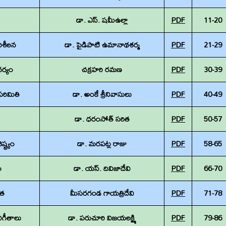
డా. ఎస్‌. షమీఉల్లా
PDF
11-20
పరిశీలన
డా. పైడిపాటి ఉమానాథశర్మ
PDF
21-29
ర్యం
చక్రహరి రమణ
PDF
30-39
పరిమితి
డా. అంకే శ్రీనివాసులు
PDF
40-49
డా. ధరంసోత్ సరిత
PDF
50-57
్ట్యం
డా. మరపట్ల రాజు
PDF
58-65
ం
డా. యస్. దివిజాదేవి
PDF
66-70
నత
మీసరగండ గాయత్రిదేవి
PDF
71-78
నీగీతాలు
డా. పరుచూరి విజయలక్ష్మి
PDF
79-86