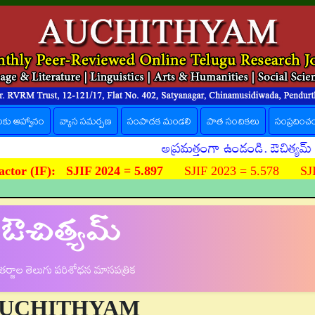
లకు ఆహ్వానం
వ్యాస సమర్పణ
సంపాదక మండలి
పాత సంచికలు
సంప్రదించ
అప్రమత్తంగా ఉండండి. ఔచిత్యమ్ పత్రిక పే
ctor (IF):
SJIF 2024 = 5.897
SJIF 2023 = 5.578 SJIF
ఔచిత్యమ్
ర్జాల తెలుగు పరిశోధన మాసపత్రిక
UCHITHYAM