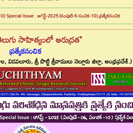
 Special Issue : ఆగస్ట్-2025 (సంపుటి-6 సంచిక-10) ప్రత్యేకసంచిక
ెలుగు సాహిత్యంలో ఆరుద్రత"
ప్రత్యేకసంచిక
విడవలూరు, శ్రీ పొట్టి శ్రీరాములు నెల్లూరు జిల్లా, ఆంధ్రప్రదేశ్.)