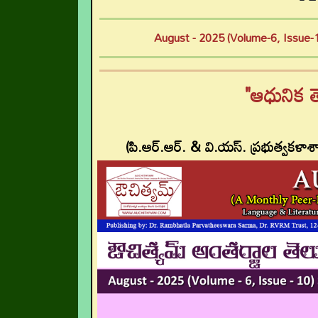
August - 2025 (Volume-6, Issue-10)
"ఆధునిక త
(పి.ఆర్.ఆర్. & వి.యస్. ప్రభుత్వకళాశాల, 