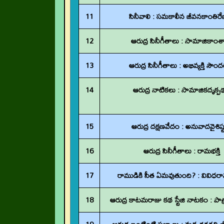
11
సినీవాలి : సమకాలీన జీవనకాంతిర
12
ఆరుద్ర సినీగీతాలు : సామాజికాంశ
13
ఆరుద్ర సినీగీతాలు : అభివ్యక్తి సౌంద
14
ఆరుద్ర నాటికలు : సామాజికదృక్ప
15
ఆరుద్ర దక్షణవేదం : అనువాదవైశిష్ట
16
ఆరుద్ర సినీగీతాలు : రామభక్తి
17
రాముడికి సీత ఏమవుతుంది? : వివిధ
18
ఆరుద్ర కాటమరాజు కథ స్టేజి నాటకం : పాత్ర