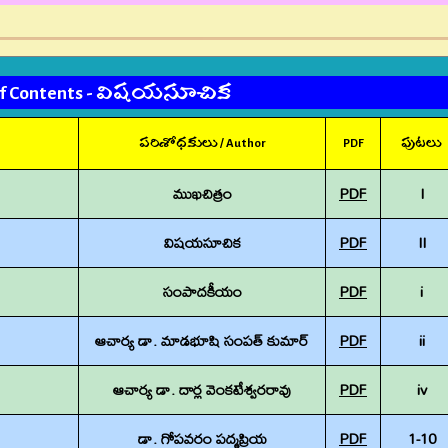
 of Contents - విషయసూచిక
పరిశోధకులు / Author
PDF
పుటలు
ముఖచిత్రం
PDF
I
విషయసూచిక
PDF
II
సంపాదకీయం
PDF
i
ఆచార్య డా. మాడభూషి సంపత్ కుమార్
PDF
ii
ఆచార్య డా. దార్ల వెంకటేశ్వరరావు
PDF
iv
డా. గోపవరం పద్మప్రియ
PDF
1-10