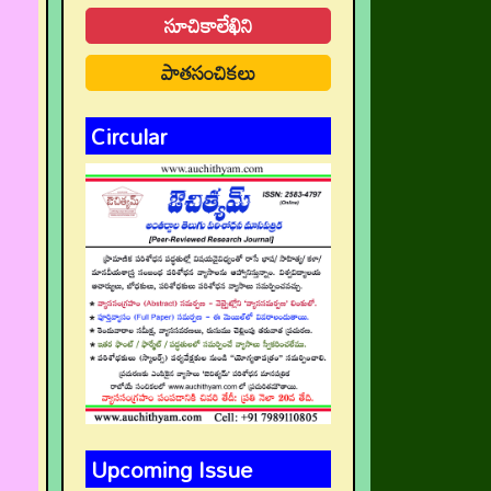
సూచికాలేఖిని
పాతసంచికలు
Circular
Upcoming Issue