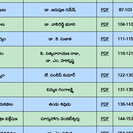
ేఖలు
డా. జరుపుల రమేష్‌
PDF
87-103
ాలు
డా. వాసిరెడ్డి భవాని
PDF
104-110
ర్యం
డా. కె. సుజాత
PDF
111-115
థం
పి. సత్యనారాయణ రాజు,
PDF
116-121
డా. ఎం. హరికృష్ణ
్యం
టి. సందీప్ కుమార్
PDF
122-130
నిమ్మల గంగాలక్ష్మి
PDF
131-135
రామకథలు
తండు శివుడు
PDF
136-143
ల విశ్లేషణ
సూర్యపోగు వెంకటేశ్వర్లు
PDF
144-153