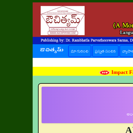
ఔచిత్యమ్
మా గురించి
ప్రస్తుత సంచిక
(current)
వ్యాసా
Impact Fa
అంత
A