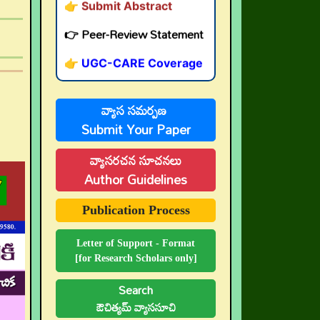
👉 Peer-Review Statement
👉 UGC-CARE Coverage
👉 UGC-CARE రద్దు
వ్యాస సమర్పణ
Submit Your Paper
వ్యాసరచన సూచనలు
Author Guidelines
Publication Process
Letter of Support - Format
[for Research Scholars only]
Search
ఔచిత్యమ్ వ్యాససూచి