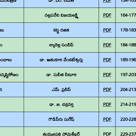
ీవనచిత్రణ
డా. ఎం. సమత
PDF
154-163
నల్లపనేని విజయలక్ష్మి
PDF
164-177
లు
కట్ట రజిత
PDF
178-183
ణం
ల్యాదెల్ల సందీప్
PDF
184-188
బంధాలు
డా. ఆతుకూరి వేంకటేశ్వర్లు
PDF
189-196
దృష్టికోణం
డా. సునీత నీటూరి
PDF
197-203
లన
ఎమ్. ప్రదీప్
PDF
204-213
డా. బి. చక్రవర్తి
PDF
214-219
గౌడిపేరు సురేష్
PDF
220-228
తుమ్మలపల్లి సోమశేఖర్
PDF
229-237