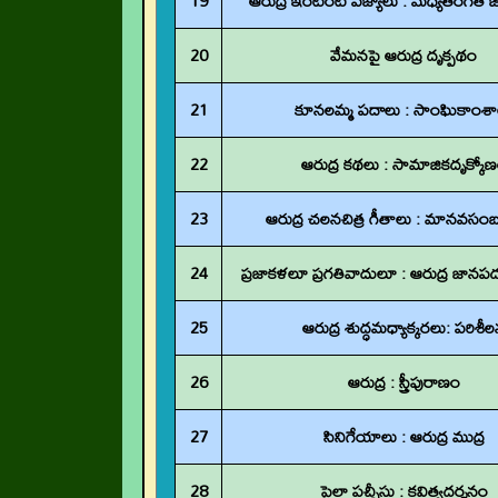
19
ఆరుద్ర ఇంటింటి పజ్యాలు : మధ్యతరగతి జ
20
వేమనపై ఆరుద్ర దృక్పథం
21
కూనలమ్మ పదాలు : సాంఘికాంశా
22
ఆరుద్ర కథలు : సామాజికదృక్కో
23
ఆరుద్ర చలనచిత్ర గీతాలు : మానవసం
24
ప్రజాకళలూ ప్రగతివాదులూ : ఆరుద్ర జానపద
25
ఆరుద్ర శుద్ధమధ్యాక్కరలు: పరిశీ
26
ఆరుద్ర : స్త్రీపురాణం
27
సినిగేయాలు : ఆరుద్ర ముద్ర
28
పైలా పచ్చీసు : కవిత్వదర్శనం