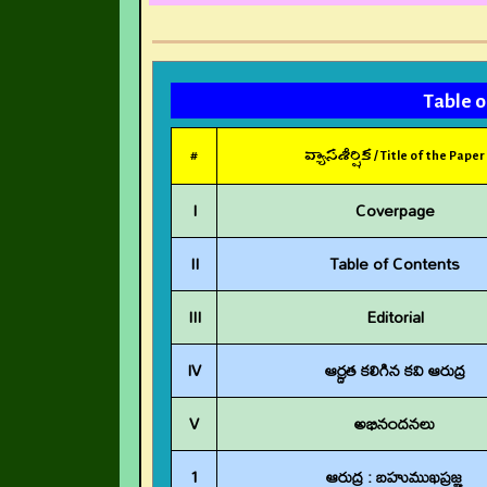
Table
#
వ్యాసశీర్షిక / Title of the Paper
I
Coverpage
II
Table of Contents
III
Editorial
IV
ఆర్ద్రత కలిగిన కవి ఆరుద్ర
V
అభినందనలు
1
ఆరుద్ర : బహుముఖప్రజ్ఞ