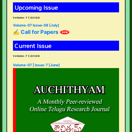
Upcoming Issue
Volume-7 | 2026
Volume-07 Issue-08 [July]
✍ Call for Papers
Current Issue
Volume-7 | 2026
Volume-07 | Issue-7 [June]