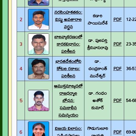
నరసింహశతకం:
కడారి
2
విష్ణు అవతారాల
PDF
12-2
సాయిసురేశ్
వర్ణన
బాలవ్యాకరణంలో
డా. పులపర్తి
3
కారకవిధానం:
PDF
23-3
శ్రీనివాసరావు
పరిశీలన
భారతదేశంలోని
డా.
4
కోటల రకాలు:
చంద్రకాంత్
PDF
36-5
పరిశీలన
మునేశ్వర్
ఆముక్తమాల్యదలో
రాజధర్మాల
డా. గంధం
5
బోధన:
అశోక్
PDF
54-6
సమకాలీన
కుమార్
సమన్వయం
విజయ విలాసం:
గొడుగులూరి
6
PDF
69-8
షడ్విధప్రాసలు
గాయత్రి