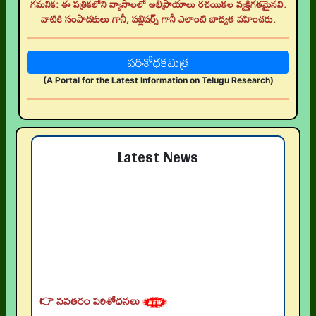
గమనిక: ఈ పత్రికలోని వ్యాసాలలో అభిప్రాయాలు రచయితల వ్యక్తిగతమైనవి.
వాటికి సంపాదకులు గానీ, పబ్లిషర్స్ గానీ ఎలాంటి బాధ్యత వహించరు.
పరిశోధకమిత్ర
(A Portal for the Latest Information on Telugu Research)
Latest News
👉 నవతరం పరిశోధనలు
👉 Current Issue