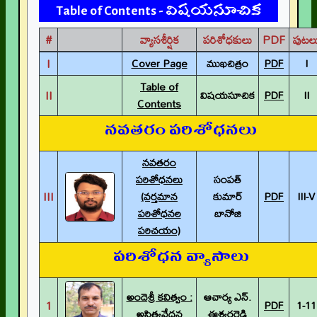
Table of Contents - విషయసూచిక
#
వ్యాసశీర్షిక
పరిశోధకులు
PDF
పుటల
I
Cover Page
ముఖచిత్రం
PDF
I
Table of
II
విషయసూచిక
PDF
II
Contents
నవతరం పరిశోధనలు
నవతరం
పరిశోధనలు
సంపత్
III
(వర్తమాన
కుమార్
PDF
III-V
పరిశోధనల
బానోజి
పరిచయం)
పరిశోధన వ్యాసాలు
అందెశ్రీ కవిత్వం :
ఆచార్య ఎన్.
1
PDF
1-11
అస్తిత్వవేదన
ఈశ్వరరెడ్డి