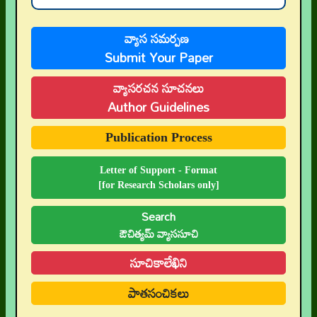
👉 Call for Papers
వ్యాస సమర్పణ
👉 Author Guidelines
Submit Your Paper
👉 Submit Abstract
వ్యాసరచన సూచనలు
Author Guidelines
👉 Peer-Review Statement
👉 UGC-CARE Coverage
Publication Process
👉 UGC-CARE రద్దు
Letter of Support - Format
[for Research Scholars only]
Search
ఔచిత్యమ్ వ్యాససూచి
సూచికాలేఖిని
పాతసంచికలు