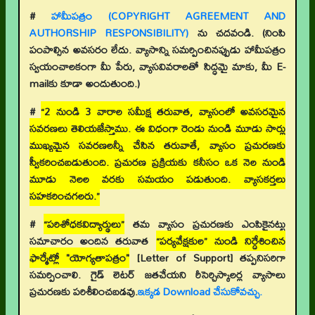
#
హామీపత్రం (COPYRIGHT AGREEMENT AND
AUTHORSHIP RESPONSIBILITY)
ను చదవండి. (నింపి
పంపాల్సిన అవసరం లేదు. వ్యాసాన్ని సమర్పించినప్పుడు హామీపత్రం
స్వయంచాలకంగా మీ పేరు, వ్యాసవివరాలతో సిద్ధమై మాకు, మీ E-
mailకు కూడా అందుతుంది.)
#
“2 నుండి 3 వారాల సమీక్ష తరువాత, వ్యాసంలో అవసరమైన
సవరణలు తెలియజేస్తాము. ఈ విధంగా రెండు నుండి మూడు సార్లు
ముఖ్యమైన సవరణలన్నీ చేసిన తరువాతే, వ్యాసం ప్రచురణకు
స్వీకరించబడుతుంది. ప్రచురణ ప్రక్రియకు కనీసం ఒక నెల నుండి
మూడు నెలల వరకు సమయం పడుతుంది. వ్యాసకర్తలు
సహకరించగలరు.”
#
“పరిశోధకవిద్యార్థులు”
తమ వ్యాసం ప్రచురణకు ఎంపికైనట్టు
సమాచారం అందిన తరువాత
“పర్యవేక్షకుల” నుండి నిర్దేశించిన
ఫార్మేట్లో "యోగ్యతాపత్రం"
[Letter of Support]
తప్పనిసరిగా
సమర్పించాలి. గైడ్ లెటర్ జతచేయని రీసెర్చిస్కాలర్ల వ్యాసాలు
ప్రచురణకు పరిశీలించబడవు.
ఇక్కడ Download చేసుకోవచ్చు.