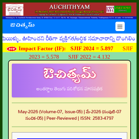
ఔచిత్యమ్
☰
ళ్ళు, ఊహించని రీతిగా వ్యక్తిగత/ఆర్థిక సమాచారాన్ని దొంగిలిం
Impact Factor (IF):
SJIF 2024 = 5.897
SJIF
2023 = 5.578 SJIF 2022 = 4.132
ఔచిత్యమ్
అంతర్జాల తెలుగు పరిశోధన మాసపత్రిక
May-2026 (Volume-07, Issue-05) | మే-2026 (సంపుటి-07
సంచిక-05) | Peer-Reviewed | ISSN: 2583-4797