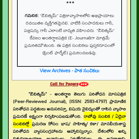
***
గమనిక:
“ఔచిత్యమ్” పత్రికావ్యాసాలలోని అభిప్రాయాలు
రచయితల వ్యక్తిగతమైనవి. వాటికి సంపాదకులు గానీ,
పబ్లిషర్సు గానీ ఎలాంటి బాధ్యత వహించరు. “ఔచిత్యమ్”
కేవలం అంతర్జాలపత్రిక (E- Journal)గా మాత్రమే
ప్రచురితమౌతుంది. ఈ పత్రిక సంచికలు పుస్తకరూపంలో
(ప్రింట్ ఫార్మేట్) ప్రచురించబడవు.
View Archives - పాత సంచికలు
Call for Papers
"ఔచిత్యమ్" - అంతర్జాల తెలుగు పరిశోధన మాసపత్రిక
(Peer-Reviewed Journal), [ISSN: 2583-4797] ప్రామాణిక
పరిశోధన పద్ధతులు అనుసరిస్తూ, విషయ వైవిధ్యంతో రాసిన వ్యాసాల
ప్రచురణే లక్ష్యంగా నిర్వహింపబడుతోంది.
రాబోవు సంచిక / ఏదైనా
సంచికల్లో
ప్రచురణ కోసం భాష/ సాహిత్య/ కళా/ మానవీయశాస్త్ర
పరిశోధన వ్యాససంగ్రహాలను ఆహ్వానిస్తున్నాం. దేశంలోని అన్ని
విశ్వవిద్యాలయాల ఆచార్యులు, పరిశోధకులు, ఈ అవకాశాన్ని