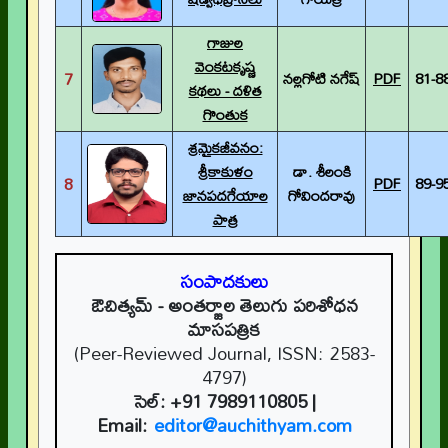
గాజుల
వెంకటకృష్ణ
7
నల్లగోటి నగేష్
PDF
81-8
కథలు - దళిత
గొంతుక
శ్రమైకజీవనం:
శ్రీకాకుళం
డా. శీలంకి
8
PDF
89-9
జానపదగేయాల
గోవిందరావు
పాత్ర
సంపాదకులు
ఔచిత్యమ్
- అంతర్జాల తెలుగు పరిశోధన
మాసపత్రిక
(Peer-Reviewed Journal, ISSN: 2583-
4797)
సెల్:
+91 7989110805
|
Email:
editor@auchithyam.com