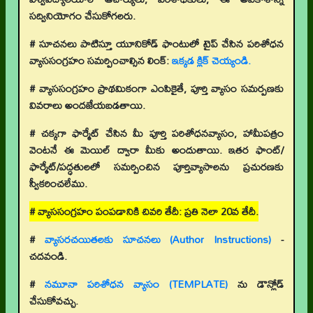
సద్వినియోగం చేసుకోగలరు.
# సూచనలు పాటిస్తూ యూనికోడ్ ఫాంటులో టైప్ చేసిన పరిశోధన
వ్యాససంగ్రహం సమర్పించాల్సిన లింక్:
ఇక్కడ క్లిక్ చెయ్యండి.
# వ్యాససంగ్రహం ప్రాథమికంగా ఎంపికైతే, పూర్తి వ్యాసం సమర్పణకు
వివరాలు అందజేయబడతాయి.
# చక్కగా ఫార్మేట్ చేసిన మీ పూర్తి పరిశోధనవ్యాసం, హామీపత్రం
వెంటనే ఈ మెయిల్ ద్వారా మీకు అందుతాయి. ఇతర ఫాంట్/
ఫార్మేట్/పద్ధతులలో సమర్పించిన పూర్తివ్యాసాలను ప్రచురణకు
స్వీకరించలేము.
# వ్యాససంగ్రహం పంపడానికి చివరి తేదీ: ప్రతి నెలా 20వ తేదీ.
#
వ్యాసరచయితలకు సూచనలు (Author Instructions)
-
చదవండి.
#
నమూనా పరిశోధన వ్యాసం (TEMPLATE)
ను డౌన్లోడ్
చేసుకోవచ్చు.