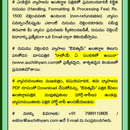
# ఎంపికైన వ్యాసాలను అంతర్జాల పత్రికలో ప్రచురించడానికి నిర్ణీత
రుసుము (Handling, Formatting & Processing Fee) Rs.
1500 చెల్లించవలసి ఉంటుంది [non-refundable]. వ్యాసం
సమర్పించేటప్పుడు ఎలాంటి రుసుము చెల్లించకూడదు. సమీక్ష
తరువాత మీ వ్యాసం ప్రచురణకు స్వీకరించబడితే, రుసుము చెల్లించే
విధానాన్ని ప్రత్యేకంగా ఒక Email ద్వారా తెలియజేస్తాము.
# రుసుము చెల్లించిన వ్యాసాలు "ఔచిత్యమ్" అంతర్జాల తెలుగు
పరిశోధన మాసపత్రిక
"రాబోయే ఏ సంచికలో అయినా"
(www.auchithyam.com)లో ప్రత్యేకమైన, శాశ్వతమైన లింకులలో
ప్రచురితమౌతాయి.
# వ్యాసరచయితలు ముఖచిత్రం, విషయసూచిక, తమ వ్యాసాలను
PDF రూపంలో Download చేసుకోవచ్చు. "ఔచిత్యమ్" పత్రిక కేవలం
అంతర్జాలపత్రిక. ముద్రితప్రతులు (హార్డ్-కాపీలు) ఉండవు.
వ్యాసరచయితలకు పత్రిక హార్డ్-కాపీ అందజేయబడదు.
# మరిన్ని వివరాలకు: +91 7989110805 /
editor@auchithyam.com అనే E-mail ను సంప్రదించగలరు.