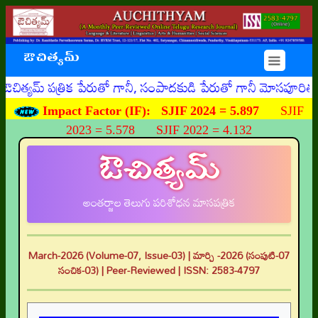
ఔచిత్యమ్
☰
యమ్ పత్రిక పేరుతో గానీ, సంపాదకుడి పేరుతో గానీ మోసపూరితమైన
Impact Factor (IF):
SJIF 2024 = 5.897
SJIF
2023 = 5.578 SJIF 2022 = 4.132
ఔచిత్యమ్
అంతర్జాల తెలుగు పరిశోధన మాసపత్రిక
March-2026 (Volume-07, Issue-03) | మార్చి -2026 (సంపుటి-07
సంచిక-03) | Peer-Reviewed | ISSN: 2583-4797