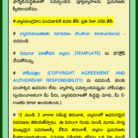
ఫార్మేట్/పద్ధతులలో సమర్పించిన పూర్తివ్యాసాలను ప్రచురణకు
స్వీకరించలేము.
# వ్యాససంగ్రహం పంపడానికి చివరి తేదీ: ప్రతి నెలా 20వ తేదీ.
#
వ్యాసరచయితలకు సూచనలు (Author Instructions)
-
చదవండి.
#
నమూనా పరిశోధన వ్యాసం (TEMPLATE)
ను డౌన్లోడ్
చేసుకోవచ్చు.
#
హామీపత్రం (COPYRIGHT AGREEMENT AND
AUTHORSHIP RESPONSIBILITY)
ను చదవండి. (నింపి
పంపాల్సిన అవసరం లేదు. వ్యాసాన్ని సమర్పించినప్పుడు హామీపత్రం
స్వయంచాలకంగా మీ పేరు, వ్యాసవివరాలతో సిద్ధమై మాకు, మీ E-
mailకు కూడా అందుతుంది.)
#
“2 నుండి 3 వారాల సమీక్ష తరువాత, వ్యాసంలో అవసరమైన
సవరణలు తెలియజేస్తాము. ఈ విధంగా రెండు నుండి మూడు సార్లు
ముఖ్యమైన సవరణలన్నీ చేసిన తరువాతే, వ్యాసం ప్రచురణకు
స్వీకరించబడుతుంది. ప్రచురణ ప్రక్రియకు కనీసం ఒక నెల నుండి