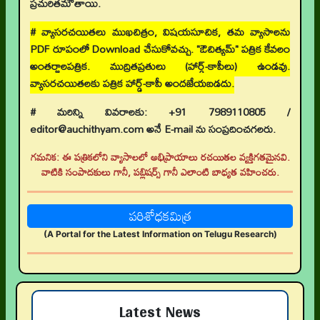
ప్రచురితమౌతాయి.
# వ్యాసరచయితలు ముఖచిత్రం, విషయసూచిక, తమ వ్యాసాలను
PDF రూపంలో Download చేసుకోవచ్చు. "ఔచిత్యమ్" పత్రిక కేవలం
అంతర్జాలపత్రిక. ముద్రితప్రతులు (హార్డ్-కాపీలు) ఉండవు.
వ్యాసరచయితలకు పత్రిక హార్డ్-కాపీ అందజేయబడదు.
# మరిన్ని వివరాలకు: +91 7989110805 /
editor@auchithyam.com అనే E-mail ను సంప్రదించగలరు.
గమనిక: ఈ పత్రికలోని వ్యాసాలలో అభిప్రాయాలు రచయితల వ్యక్తిగతమైనవి.
వాటికి సంపాదకులు గానీ, పబ్లిషర్స్ గానీ ఎలాంటి బాధ్యత వహించరు.
పరిశోధకమిత్ర
(A Portal for the Latest Information on Telugu Research)
👉 నవతరం పరిశోధనలు
👉 Current Issue
Latest News
👉 Call for Papers