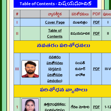
Table of Contents - విషయసూచిక
#
వ్యాసశీర్షిక
పరిశోధకులు
PDF
పుటల
I
Cover Page
ముఖచిత్రం
PDF
I
Table of
II
విషయసూచిక
PDF
II
Contents
నవతరం పరిశోధనలు
నవతరం
పరిశోధనలు
సంపత్
III
(వర్తమాన
కుమార్
PDF
III-V
పరిశోధనల
బానోజి
పరిచయం)
పరిశోధన వ్యాసాలు
ఉత్తరాంధ్రకథలు:
1
గేదెల మోహిని
PDF
1-1
సంధిస్వరూపం