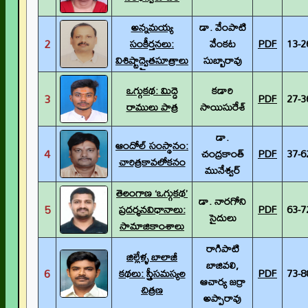
అన్నమయ్య
డా. వేంపాటి
2
సంకీర్తనలు:
వేంకట
PDF
13-2
విశిష్టాద్వైతసూత్రాలు
సుబ్బారావు
ఒగ్గుకథ: మిద్దె
కడారి
3
PDF
27-3
రాములు పాత్ర
సాయిసురేశ్
డా.
ఆందోల్ సంస్థానం:
4
చంద్రకాంత్
PDF
37-6
చారిత్రకావలోకనం
మునేశ్వర్
తెలంగాణ ‘ఒగ్గుకథ’
డా. నారగోని
5
ప్రదర్శనవిధానాలు:
PDF
63-7
సైదులు
సామాజికాంశాలు
రాగిపాటి
జిల్లేళ్ళ బాలాజీ
బాజివలి,
6
కథలు: స్త్రీసమస్యల
PDF
73-8
ఆచార్య జర్రా
చిత్రణ
అప్పారావు