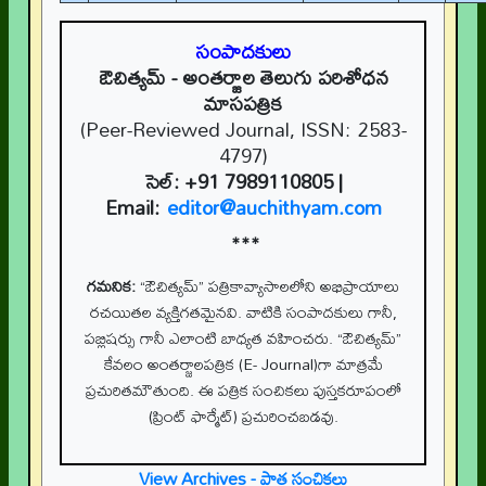
సంపాదకులు
ఔచిత్యమ్
- అంతర్జాల తెలుగు పరిశోధన
మాసపత్రిక
(Peer-Reviewed Journal, ISSN: 2583-
4797)
సెల్:
+91 7989110805
|
Email:
editor@auchithyam.com
***
గమనిక:
“ఔచిత్యమ్” పత్రికావ్యాసాలలోని అభిప్రాయాలు
రచయితల వ్యక్తిగతమైనవి. వాటికి సంపాదకులు గానీ,
పబ్లిషర్సు గానీ ఎలాంటి బాధ్యత వహించరు. “ఔచిత్యమ్”
కేవలం అంతర్జాలపత్రిక (E- Journal)గా మాత్రమే
ప్రచురితమౌతుంది. ఈ పత్రిక సంచికలు పుస్తకరూపంలో
(ప్రింట్ ఫార్మేట్) ప్రచురించబడవు.
View Archives - పాత సంచికలు