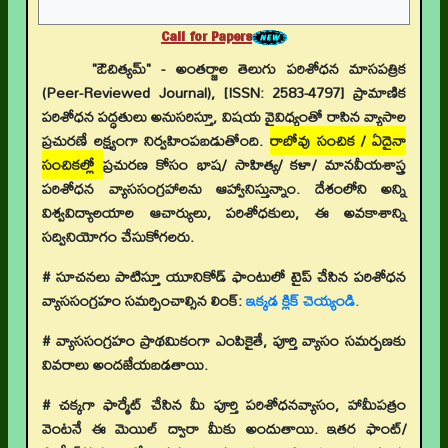
Call for Papers
"ఔచిత్యమ్" - అంతర్జాల తెలుగు పరిశోధన మాసపత్రిక
(Peer-Reviewed Journal), [ISSN: 2583-4797] ప్రామాణిక
పరిశోధన పద్ధతులు అనుసరిస్తూ, విషయ వైవిధ్యంతో రాసిన వ్యాసాల
ప్రచురణే లక్ష్యంగా నిర్వహింపబడుతోంది.
రాబోవు సంచిక / ఏదైనా
సంచికల్లో
ప్రచురణ కోసం భాష/ సాహిత్య/ కళా/ మానవీయశాస్త్ర
పరిశోధన వ్యాససంగ్రహాలను ఆహ్వానిస్తున్నాం. దేశంలోని అన్ని
విశ్వవిద్యాలయాల ఆచార్యులు, పరిశోధకులు, ఈ అవకాశాన్ని
సద్వినియోగం చేసుకోగలరు.
# సూచనలు పాటిస్తూ యూనికోడ్ ఫాంటులో టైప్ చేసిన పరిశోధన
వ్యాససంగ్రహం సమర్పించాల్సిన లింక్:
ఇక్కడ క్లిక్ చెయ్యండి.
# వ్యాససంగ్రహం ప్రాథమికంగా ఎంపికైతే, పూర్తి వ్యాసం సమర్పణకు
వివరాలు అందజేయబడతాయి.
# చక్కగా ఫార్మేట్ చేసిన మీ పూర్తి పరిశోధనవ్యాసం, హామీపత్రం
వెంటనే ఈ మెయిల్ ద్వారా మీకు అందుతాయి. ఇతర ఫాంట్/