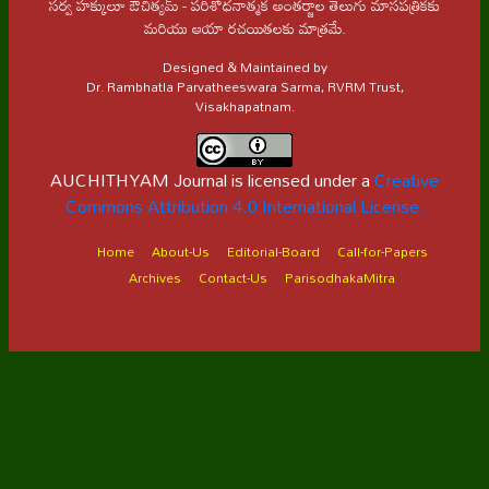
సర్వ హక్కులూ ఔచిత్యమ్ - పరిశోధనాత్మక అంతర్జాల తెలుగు మాసపత్రికకు
మరియు ఆయా రచయితలకు మాత్రమే.
Designed & Maintained by
Dr. Rambhatla Parvatheeswara Sarma, RVRM Trust,
Visakhapatnam.
AUCHITHYAM Journal is licensed under a
Creative
Commons Attribution 4.0 International License.
Home
About-Us
Editorial-Board
Call-for-Papers
Archives
Contact-Us
ParisodhakaMitra