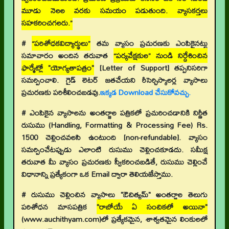
మూడు నెలల వరకు సమయం పడుతుంది. వ్యాసకర్తలు
సహకరించగలరు.”
#
“పరిశోధకవిద్యార్థులు”
తమ వ్యాసం ప్రచురణకు ఎంపికైనట్టు
సమాచారం అందిన తరువాత
“పర్యవేక్షకుల” నుండి నిర్దేశించిన
ఫార్మేట్లో "యోగ్యతాపత్రం"
[Letter of Support]
తప్పనిసరిగా
సమర్పించాలి. గైడ్ లెటర్ జతచేయని రీసెర్చిస్కాలర్ల వ్యాసాలు
ప్రచురణకు పరిశీలించబడవు.
ఇక్కడ Download చేసుకోవచ్చు.
# ఎంపికైన వ్యాసాలను అంతర్జాల పత్రికలో ప్రచురించడానికి నిర్ణీత
రుసుము (Handling, Formatting & Processing Fee) Rs.
1500 చెల్లించవలసి ఉంటుంది [non-refundable]. వ్యాసం
సమర్పించేటప్పుడు ఎలాంటి రుసుము చెల్లించకూడదు. సమీక్ష
తరువాత మీ వ్యాసం ప్రచురణకు స్వీకరించబడితే, రుసుము చెల్లించే
విధానాన్ని ప్రత్యేకంగా ఒక Email ద్వారా తెలియజేస్తాము.
# రుసుము చెల్లించిన వ్యాసాలు "ఔచిత్యమ్" అంతర్జాల తెలుగు
పరిశోధన మాసపత్రిక
"రాబోయే ఏ సంచికలో అయినా"
(www.auchithyam.com)లో ప్రత్యేకమైన, శాశ్వతమైన లింకులలో