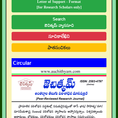
Letter of Support - Format
[for Research Scholars only]
Search
ఔచిత్యమ్ వ్యాససూచి
సూచికాలేఖిని
పాతసంచికలు
Circular