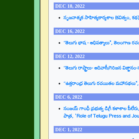
DEC 18, 2022
సృజనాత్మక సాహిత్యకార్యశాల (కవిత్వం, క
DEC 16, 2022
“తెలుగు భాష - ఆధిపత్యాలు", తెలంగాణ
DEC 12, 2022
“తెలుగు రాష్ట్రాలు- ఆదివాసీ/గిరిజన వి
“ఉత్తరాంధ్ర తెలుగు రచయితల మహాసభలు", ఉ
DEC 6, 2022
సంజయ్ గాంధీ ప్రభుత్వ డిగ్రీ కళాశాల పీల
పాత్ర, 'Role of Telugu Press and Jo
DEC 1, 2022