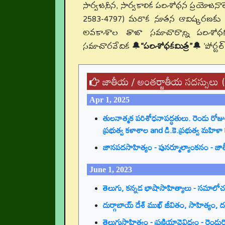
సార్వజనీన, సార్వకాలిక పరిశోధన ప్రయోజనాల
2583-4797) మరొక నూతన ఆవిష్కరణకు శ్రీ
అవకాశాల తాజా సమాచారాన్ని పరిశో
సమాచారవేదిక 🔔
“పరిశోధకమిత్ర”
🔔 'పోర్టల
జాతీయ / అంతర్జాతీయ సదస్సులు 
Apr 1, 2025
తులనాత్మక పరిశోధనాపద్ధతులు. రెండు రోజు
ప్రభుత్వ కళాశాల and డి.కె.ప్రభుత్వ మహిళా
జానపదసాహిత్యం - పునర్మూల్యాంకనం - జాతీయ 
June 1, 2023
తెలుగు, కన్నడ భాషాసాహిత్యాలు - సమాల
దుర్గాబాయ్ దేశ్ ముఖ్ జీవితం, సాహిత్యం,
తెలుగుసాహిత్యం - ప్రక్రియావైవిధ్యం - ర