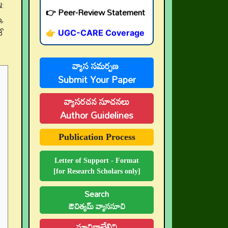
:
,
👉 UGC-CARE Coverage
ే
👉 UGC-CARE రద్దు
వ్యాస సమర్పణ
Submit Your Paper
వ్యాసరచన సూచనలు
Author Guidelines
Publication Process
Letter of Support - Format
[for Research Scholars only]
Search
ఔచిత్యమ్ వ్యాససూచి
సూచికాలేఖిని