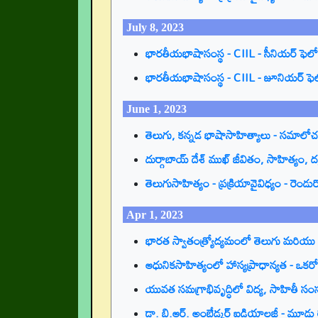
July 8, 2023
భారతీయభాషాసంస్థ - CIIL - సీనియర్ ఫెలోషి
భారతీయభాషాసంస్థ - CIIL - జూనియర్ ఫెలో
June 1, 2023
తెలుగు, కన్నడ భాషాసాహిత్యాలు - సమాల
దుర్గాబాయ్ దేశ్ ముఖ్ జీవితం, సాహిత్యం,
తెలుగుసాహిత్యం - ప్రక్రియావైవిధ్యం - ర
Apr 1, 2023
భారత స్వాతంత్ర్యోద్యమంలో తెలుగు మరియు
ఆధునికసాహిత్యంలో హాస్యప్రాధాన్యత - ఒ
యువత సమగ్రాభివృద్ధిలో విద్య, సాహితీ సం
డా. బి.ఆర్. అంబేడ్కర్ ఐడియాలజీ - మూడు