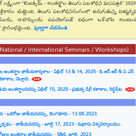
ే లక్ష్యంగా "ఔచిత్యమ్ - అంతర్జాల తెలుగు పరిశోధన మాసపత్రిక" (ISSN
కారం చుట్టింది. తెలుగు పరిశోధనరంగంలో జరుగుతున్న విశిష్టకృషి
ధకులకు, ఆచార్యులకు ఉపయోగపడే విధంగా ఒకేచోట అందించ
్' ప్రారంభమైంది...
పూర్తిగా చదవండి
(National / International Seminars / Workshops) :
ల అంతర్జాల జాతీయకార్యశాల - ఏప్రిల్ 13 & 14, 2025 - పి.ఆర్.ఆర్ & వి.ఎస్
 కళాశాల, నెల్లూరు.
అంతర్జాలసదస్సు ఏప్రిల్ 15, 2025 - ప్రభుత్వ డిగ్రీ కళాశాల, సిద్ధిపేట.
ోచన - ఒకరోజు జాతీయసదస్సు, బెంగళూరు - 13.08.2023.
 దృక్పథం - జాతీయసదస్సు - జూలై 17, 2023 - మద్రాసు విశ్వవిద్యాలయం.
ెండురోజుల అంతర్జాల జాతీయసదస్సు - 5&6, జూలై, 2023