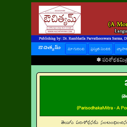
ఔచిత్యమ్
(current)
మా గురించి
ప్రస్తుత సంచిక
వ్యాసా
✽
పరిశోధకమిత్ర ప్రత్యేకతలు
✽
(త
(ParisodhakaMitra - A Por
తెలుగు పరిశోధనకు సంబంధించి