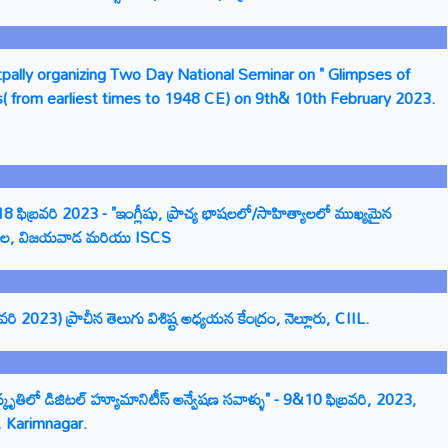
ally organizing Two Day National Seminar on " Glimpses of
s( from earliest times to 1948 CE) on 9th& 10th February 2023.
ఫిబ్రవరి 2023 - "ఇంగ్లీషు, ప్రాచ్య భాషలలో/సాహిత్యాలలో ముఖ్యమైన
ాశాల, విజయవాడ మరియు ISCS
 2023) ప్రాచీన తెలుగు విశిష్ట అధ్యయన కేంద్రం, నెల్లూరు, CIIL.
ృతిలో డిజిటల్ హ్యూమానిటీస్ అన్వేషణ సవాళ్ళు" - 9&10 ఫిబ్రవరి, 2023,
 Karimnagar.