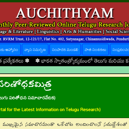
లకు ఆహ్వానం
వ్యాస సమర్పణ
సంపాదక మండలి
పాత సంచికలు
సంప్రదించ
 ✽
భారత స్వాతంత్ర్యోద్యమంలో తెలుగు మరియు కన్నడ కవుల పాత్
పరిశోధకమిత్ర
ెలుగు పరిశోధన సమాచారవేదిక)
tal for the Latest Information on Telugu Research)
న ముఖ్యమైన సమాచారమంతా ఒకేచోట అందించాలనే సదుద్దేశంతో 