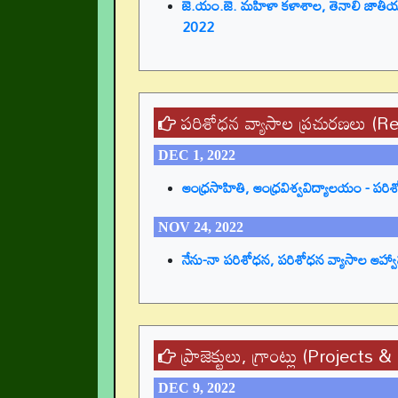
జె.యం.జె. మహిళా కళాశాల, తెనాలి జాతీయ 
2022
పరిశోధన వ్యాసాల ప్రచురణలు (
DEC 1, 2022
ఆంధ్రసాహితి, ఆంధ్రవిశ్వవిద్యాలయం - పరి
NOV 24, 2022
నేను-నా పరిశోధన, పరిశోధన వ్యాసాల ఆహ్వ
ప్రాజెక్టులు, గ్రాంట్లు (Projects 
DEC 9, 2022