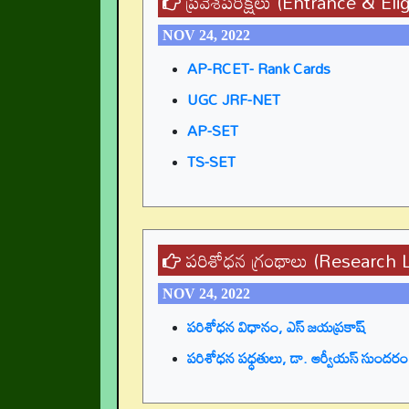
ప్రవేశపరీక్షలు (Entrance & Elig
NOV 24, 2022
AP-RCET- Rank Cards
UGC JRF-NET
AP-SET
TS-SET
పరిశోధన గ్రంథాలు (Research L
NOV 24, 2022
పరిశోధన విధానం, ఎస్ జయప్రకాష్
పరిశోధన పధ్ధతులు, డా. ఆర్వీయస్ సుందరం