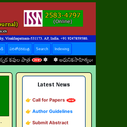
ండి
పరిశోధకమిత్ర
Search
Indexing
ర
✽ ✽
ఆధునికసాహిత్యంలో హాస్యప్రాధాన్యత
✽ ✽
👉 నవతరం పరిశోధనలు
Latest News
👉 Current Issue
👉 Call for Papers
👉 Author Guidelines
👉 Submit Abstract
-
👉 Peer-Review Statement