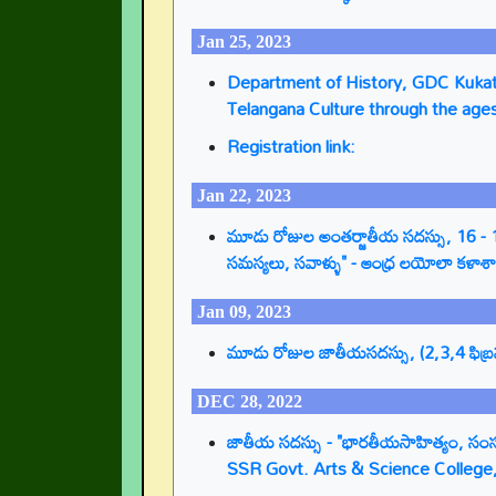
Jan 25, 2023
Department of History, GDC Kukatp
Telangana Culture through the age
Registration link:
Jan 22, 2023
మూడు రోజుల అంతర్జాతీయ సదస్సు, 16 - 18 
సమస్యలు, సవాళ్ళు" - ఆంధ్ర లయోలా కళ
Jan 09, 2023
మూడు రోజుల జాతీయసదస్సు, (2,3,4 ఫిబ్రవరి
DEC 28, 2022
జాతీయ సదస్సు - "భారతీయసాహిత్యం, సంస్క
SSR Govt. Arts & Science College,