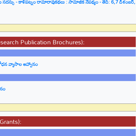
సదస్సు - కాళీపట్నం రామారావుకథలు : సామాజిక నేపథ్యం - తేదీ: 6,7 డిశంబర్,
Research Publication Brochures):
శోధన వ్యాసాల ఆహ్వానం
ానం
& Grants):