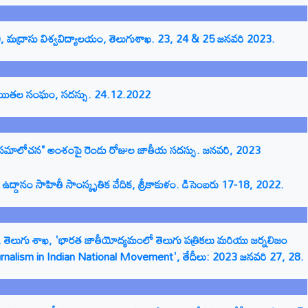
థ), మద్రాసు విశ్వవిద్యాలయం, తెలుగుశాఖ. 23, 24 & 25 జనవరి 2023.
 రచయితల సంఘం, సదస్సు. 24.12.2022
జ్ఞానం-సమాలోచన" అంశంపై రెండు రోజుల జాతీయ సదస్సు. జనవరి, 2023
ద్దానం సాహితీ సాంస్కృతిక వేదిక, శ్రీకాకుళం. డిసెంబరు 17-18, 2022.
ేరు, తెలుగు శాఖ, 'భారత జాతీయోద్యమంలో తెలుగు పత్రికలు మరియు జర్నలిజం
urnalism in Indian National Movement', తేదీలు: 2023 జనవరి 27, 28.