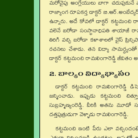
మరోవైపు ఆంగ్లేయులు బాగా చదువుకునే వ
రాజ్యాంగ రూపకర్త డాక్టర్ బి.ఆర్.అంబేద
ఉన్నారు. అదే కోవలో డాక్టర్ కట్టమంచి రా
వలెనే బరోడా సంస్థానాధిపతి శాయాజీ రావు 
తిరిగి వచ్చి బరోడా కళాశాలలో వైస్ ప్రిన్స
రచనలు చేశాడు. తన విద్యా సామర్థ్యంతో అన
డాక్టర్ కట్టమంచి రామలింగారెడ్డి జీవిత
2. బాల్యం విద్యాభ్యాసం
డాక్టర్ కట్టమంచి రామలింగారెడ్డి 
జన్మించాడు. ఇప్పుడు కట్టమంచి చిత్
సుబ్రహ్మణ్యంరెడ్డి. వీరికి అతను మూడో
దత్తపుత్రుడుగా వెళ్ళాడు రామలింగారెడ్డి.
కట్టమంచి ఇంటి పేరు ఎలా వచ్చిందంట
ఎత్తుగా నిర్మించబడి ఉండటం, అప్పట్లో అక