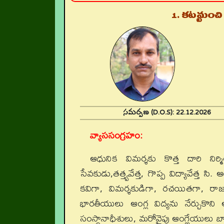
1. కట్టమంచి
సమర్పణ (D.O.S):
22.12.202
వ్యాససంగ్రహం:
ఆధునిక విమర్శకు కొత్త దారి నిర
సేవకుడు,తత్త్వవేత్త, గొప్ప విద్యావేత్త సి. 
కవిగా, విమర్శకుడిగా, రచయితగా, రాజనీ
భారతీయులు ఆంగ్ల విద్యను నేర్చుకొని 
సంస్థానాధీశులు, మరోవైపు ఆంగ్లేయులు బా