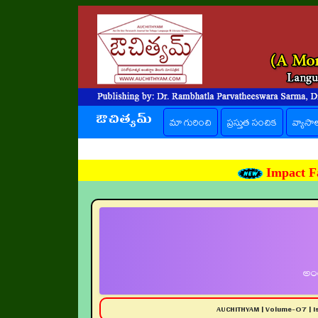
ఔచిత్యమ్
(current)
మా గురించి
ప్రస్తుత సంచిక
వ్యాసా
Impact Fa
అంత
AUCHITHYAM | Volume-07 | 