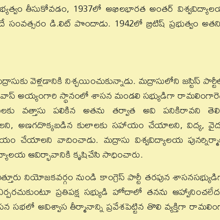
భ్యత్వం తీసుకోవడం, 1937లో అఖిలభారత అంతర్ విశ్వవిద్యా
ే సంవత్సరం డి.లిట్ పొందాడు. 1942లో బ్రిటిష్ ప్రభుత్వం అతని
సుకు వెళ్లడానికి నిశ్చయించుకున్నాడు. మద్రాసులోని జస్టిస్ పార్టీ
ీనివాస్ అయ్యంగారి స్థానంలో శాసన మండలి సభ్యుడిగా రామలింగారెడ్
లకు వత్తాసు పలికిన అతను తర్వాత అవి పనికిరావని తెలి
వ్వాలని, అణగదొక్కబడిన కులాలకు సహాయం చేయాలని, విద్య, వైద్
ం చేయాలని వాదించాడు. మద్రాసు విశ్వవిద్యాలయ పునర్నిర్మ
వవిద్యాలయ ఆవిర్భావానికి కృషిచేసి సాధించారు.
త్తూరు నియోజకవర్గం నుండి కాంగ్రెస్ పార్టీ తరపున శాసనసభ్యుడి
ర్గం ఏర్పరచుకుంటూ ప్రతిపక్ష సభ్యుడి హోదాలో తనను ఆహ్వానించలేద
న సభలో అవిశ్వాస తీర్మానాన్ని ప్రవేశపెట్టిన తొలి వ్యక్తిగా రామలిం