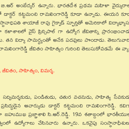
్ బి.ఆర్ అంబేద్కర్ ఉన్నారు. భారతదేశ ప్రథమ మహిళా వైద్యురా
 డాక్టర్ కట్టమంచి రామలింగారెడ్డి కూడా ఉన్నాడు. ఈయన కూ
థానాధిపతి శాయాజీ రావు గైక్వాడ్‌ స్ఫూర్తితో అమెరికాలో విద్యాభ్యా
 కళాశాలలో వైస్ ప్రిన్సిపాల్ గా ఉద్యోగ జీవితాన్ని ప్రారంభించాడ
ు. తన విద్యా సామర్థ్యంతో అనేక పదవులు పొందాడు. తెలుగువారి
ట్టమంచి రామలింగారెడ్డి జీవితం సాహిత్యం గురించి తెలుసుకోవడమే ఈ వ్య
, జీవితం, సాహిత్యం, విమర్శ.
ంచిన సద్విమర్శకుడు, పండితుడు, చతుర వచనుడు, సాహిత్య సేవకుడ
్డిగా ప్రసిద్ధుడైన ఆచార్యుడు డాక్టర్ కట్టమంచి రామలింగారెడ్డి. కవిగ
గా బహుముఖ ప్రజ్ఞాశాలి సి.ఆర్.రెడ్డి. 19వ శతాబ్దంలో భారతీయు
భుత్వంలో ఉద్యోగాలు చేసినవారు ఉన్నారు. ఒకవైపు సంస్థానాధీశుల