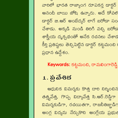
వారిలో భారత రాజ్యాంగ రూపకర్త డాక్టర
ఆనందీ బాయి జోషి ఉన్నారు. అదే కోవలో
డాక్టర్ బి.ఆర్ అంబేద్కర్ లాగే బరోడా సంస్
చేశాడు. అక్కడి నుండి తిరిగి వచ్చి బరోడా
శాస్త్రీయ దృక్పథంతో అనేక రచనలు చేశాడ
కీర్తి ప్రతిష్టలు తెచ్చిపెట్టిన డాక్టర్ క
ప్రధాన ఉద్దేశం.
Keywords:
కట్టమంచి, రామలింగారెడ్డి
1. ప్రవేశిక
ఆధునిక విమర్శకు కొత్త దారి నిర్మి
తత్త్వవేత్త, గొప్ప విద్యావేత్త సి.ఆర్.రెడ
విమర్శకుడిగా, రచయితగా, రాజనీతిజ్ఞుడి
ఆంగ్ల విద్యను నేర్చుకొని ఆంగ్లేయ ప్ర