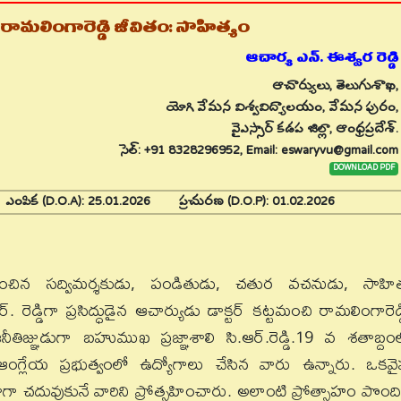
 రామలింగారెడ్డి జీవితం: సాహిత్యం
ఆచార్య ఎన్. ఈశ్వర రెడ్డి
ఆచార్యులు, తెలుగుశాఖ,
యోగి వేమన విశ్వవిద్యాలయం, వేమన పురం,
వైఎస్సార్ కడప జిల్లా, ఆంధ్రప్రదేశ్.
సెల్: +91 8328296952, Email: eswaryvu@gmail.com
DOWNLOAD PDF
6
ఎంపిక (D.O.A):
25.01.2026
ప్రచురణ (D.O.P):
01.02.2026
్మించిన సద్విమర్శకుడు, పండితుడు, చతుర వచనుడు, సాహిత
ఆర్. రెడ్డిగా ప్రసిద్ధుడైన ఆచార్యుడు డాక్టర్ కట్టమంచి రామలింగారెడ్డ
తిజ్ఞుడుగా బహుముఖ ప్రజ్ఞాశాలి సి.ఆర్.రెడ్డి.19 వ శతాబ్దం
ఆంగ్లేయ ప్రభుత్వంలో ఉద్యోగాలు చేసిన వారు ఉన్నారు. ఒకవై
గా చదువుకునే వారిని ప్రోత్సహించారు. అలాంటి ప్రోత్సాహం పొంద