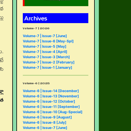
కథ
లు
Archives
Volume-7 | 2026
Volume-7 | Issue-7 [June]
Volume-7 | Issue-6 [May-Spl]
Volume-7 | Issue-5 [May]
ు.
Volume-7 | Issue-4 [April]
టే
Volume-7 | Issue-3 [March]
Volume-7 | Issue-2 [February]
సి
Volume-7 | Issue-1 [January]
Volume-6 | 2025
లా
Volume-6 | Issue-14 [December]
Volume-6 | Issue-13 [November]
ాత
Volume-6 | Issue-12 [October]
Volume-6 | Issue-11 [September]
Volume-6 | Issue-10 [Aug-Special]
Volume-6 | Issue-9 [August]
Volume-6 | Issue-8 [July]
Volume-6 | Issue-7 [June]