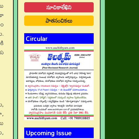
లు
సూచికాలేఖిని
డా
పాతసంచికలు
సం
ు.
Circular
కి
ాస
ు,
ా,
లు
Upcoming Issue
ు,