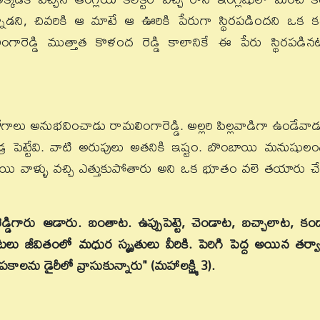
ాడని, చివరికి ఆ మాటే ఆ ఊరికి పేరుగా స్థిరపడిందని ఒక 
ంగారెడ్డి ముత్తాత కొళంద రెడ్డి కాలానికే ఈ పేరు స్థిరపడినట్
 భోగాలు అనుభవించాడు రామలింగారెడ్డి. అల్లరి పిల్లవాడిగా ఉండేవాడ
ర పెట్టేవి. వాటి అరుపులు అతనికి ఇష్టం. బొంబాయి మనుషులం
ాయి వాళ్ళు వచ్చి ఎత్తుకుపోతారు అని ఒక భూతం వలె తయారు చే
రెడ్డిగారు ఆడారు. బంతాట. ఉప్పుపెట్టె, చెండాట, బచ్చాలాట, కండ్
ు జీవితంలో మధుర స్మృతులు వీరికి. పెరిగి పెద్ద అయిన తర్వ
ు డైరీలో వ్రాసుకున్నారు" (మహాలక్ష్మి 3).