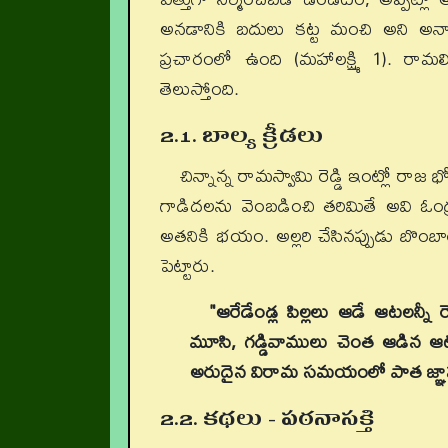
అనడానికి బదులు కట్ట మంచి అని అన్న
ప్రచారంలో ఉంది (మహాలక్ష్మి 1). రామలి
తెలుస్తోంది.
2.1. బాల్య క్రీడలు
చిన్నాన్న రామస్వామి రెడ్డి ఇంట్లో రాజ
గాడిదలను వెంబడించి తరిమితే అవి ఓండ్
అతనికి భయం. అల్లరి చేసినప్పుడు బొంబ
పెట్టారు.
"ఆరేడేండ్ల పిల్లలు ఆడే ఆటలన్నీ 
మూసి, గడ్డివాములు చెంత ఆడిన ఆటల
అరుదైన విరామ సమయంలో పాత జ్ఞాపకాలన
2.2. కథలు - పఠనాసక్తి