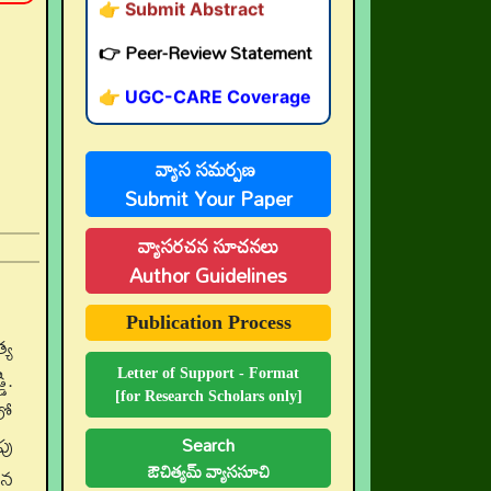
👉 Peer-Review Statement
👉 UGC-CARE Coverage
👉 UGC-CARE రద్దు
వ్యాస సమర్పణ
Submit Your Paper
వ్యాసరచన సూచనలు
Author Guidelines
Publication Process
్య
ి.
Letter of Support - Format
[for Research Scholars only]
లో
పు
Search
ఔచిత్యమ్ వ్యాససూచి
ిన