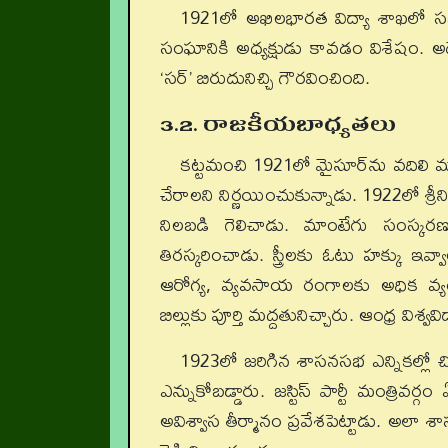
1921లో అఖిలభారత విద్యా శాఖలో స
సంఘానికి అధ్యక్షుడు కావడం విశేషం. అద
‘సర్’ బిరుదునిచ్చి గౌరవించింది.
3.2. రాజకీయబాధ్యతలు
కట్టమంచి 1921లో మైసూర్‌ను వదిలి మద్రా
చేరాలని నిర్ణయించుకున్నాడు. 1922లో శ్ర
నిలబడి గెలిచాడు. మాంటేగు సంస్కరణ
తిరస్కరించాడు. స్త్రీలకు ఓటు హక్కు ఇ
ఆరోగ్య, వ్యవసాయ రంగాలకు అధిక వ్యయ
బిల్లుకు పూర్తి మద్దతునిచ్చారు. ఆంధ్ర విశ్
1923లో జరిగిన శాసనసభ ఎన్నికల్లో చి
ఎన్నుకోబడ్డారు. జస్టిస్ పార్టీ మంత్రివ
అవిశ్వాస తీర్మానం ప్రవేశపెట్టాడు. అలా శాస