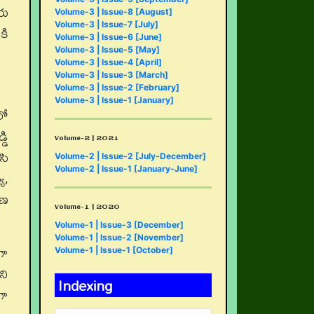
లయ
Volume-3 | Issue-8 [August]
Volume-3 | Issue-7 [July]
కి
Volume-3 | Issue-6 [June]
Volume-3 | Issue-5 [May]
Volume-3 | Issue-4 [April]
Volume-3 | Issue-3 [March]
Volume-3 | Issue-2 [February]
Volume-3 | Issue-1 [January]
లో
డి
Volume-2 | 2021
సి
Volume-2 | Issue-2 [July-December]
Volume-2 | Issue-1 [January-June]
య,
ాణ
Volume-1 | 2020
Volume-1 | Issue-3 [December]
Volume-1 | Issue-2 [November]
గా
Volume-1 | Issue-1 [October]
ని
Indexing
గా