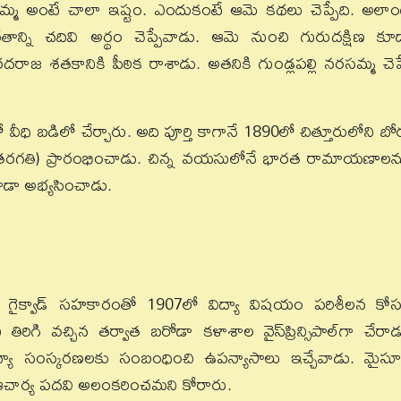
మ అంటే చాలా ఇష్టం. ఎందుకంటే ఆమె కథలు చెప్పేది. అలాం
తాన్ని చదివి అర్థం చెప్పేవాడు. ఆమె నుంచి గురుదక్షిణ కూ
దరాజ శతకానికి పీఠిక రాశాడు. అతనికి గుండ్లపల్లి నరసమ్మ చెప్
వీధి బడిలో చేర్చారు. అది పూర్తి కాగానే 1890లో చిత్తూరులోని బోర్
రగతి) ప్రారంభించాడు. చిన్న వయసులోనే భారత రామాయణాలన
ూడా అభ్యసించాడు.
ు గైక్వాడ్ సహకారంతో 1907లో విద్యా విషయం పరిశీలన కో
ిరిగి వచ్చిన తర్వాత బరోడా కళాశాల వైస్‌ప్రిన్సిపాల్‌గా చేరాడ
ిద్యా సంస్కరణలకు సంబంధించి ఉపన్యాసాలు ఇచ్చేవాడు. మైసూ
ి ఆచార్య పదవి అలంకరించమని కోరారు.