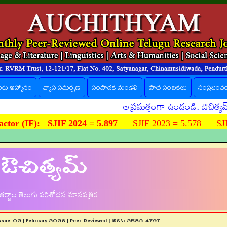
లకు ఆహ్వానం
వ్యాస సమర్పణ
సంపాదక మండలి
పాత సంచికలు
సంప్రదించ
అప్రమత్తంగా ఉండండి. ఔచిత్యమ్ పత్రిక
ctor (IF):
SJIF 2024 = 5.897
SJIF 2023 = 5.578 SJIF
ఔచిత్యమ్
ర్జాల తెలుగు పరిశోధన మాసపత్రిక
Issue-02 | February 2026 | Peer-Reviewed | ISSN: 2583-4797