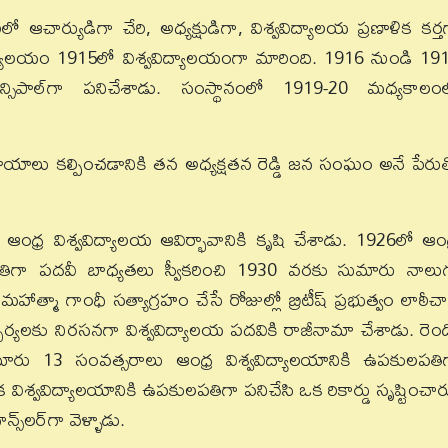
ార్యుడిగా చేరి, అధ్యక్షుడిగా, విశ్వవిద్యాలయ ప్రణాళిక కర్త
్యాలయం 1915లో విశ్వవిద్యాలయంగా మారింది. 1916 నుండి 19
న్సిపాల్‌గా పనిచేశాడు. సంస్థానంలో 1919-20 మధ్యకాలం
పాయాలు కల్పించడానికి తన అధ్యక్షతన రెడ్డి జన సంఘం అనే పేరు
ంధ్ర విశ్వవిద్యాలయ ఆవిర్భావానికి కృషి చేశాడు. 1926లో ఆంధ
లపతిగా పదవీ బాధ్యతలు స్వీకరించి 1930 వరకు సుమారు నాలు
మా గాంధీ సత్యాగ్రహం చేసే రోజుల్లో బ్రిటీష్ ప్రభుత్వం లాఠీచార్
యలకు నిరసనగా విశ్వవిద్యాలయ పదవికి రాజీనామా చేశాడు. రెం
ు 13 సంవత్సరాలు ఆంధ్ర విశ్వవిద్యాలయానికి ఉపకులపతి
 విశ్వవిద్యాలయానికి ఉపకులపతిగా పనిచేసి ఒక రికార్డు సృష్టించార
స్‌లర్‌గా వెళ్ళాడు.