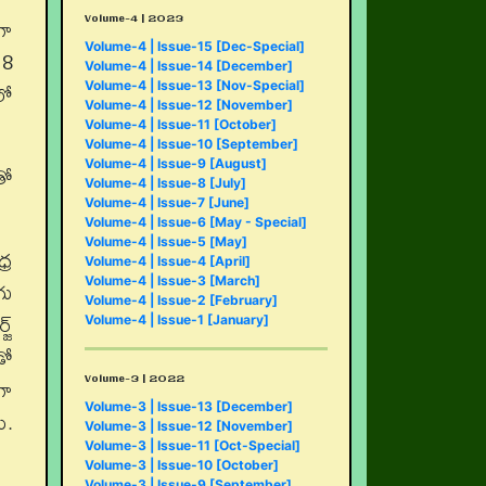
Volume-4 | 2023
గా
Volume-4 | Issue-15 [Dec-Special]
18
Volume-4 | Issue-14 [December]
లో
Volume-4 | Issue-13 [Nov-Special]
Volume-4 | Issue-12 [November]
Volume-4 | Issue-11 [October]
Volume-4 | Issue-10 [September]
Volume-4 | Issue-9 [August]
తో
Volume-4 | Issue-8 [July]
Volume-4 | Issue-7 [June]
Volume-4 | Issue-6 [May - Special]
Volume-4 | Issue-5 [May]
్ర
Volume-4 | Issue-4 [April]
గు
Volume-4 | Issue-3 [March]
Volume-4 | Issue-2 [February]
జ్
Volume-4 | Issue-1 [January]
డో
Volume-3 | 2022
గా
Volume-3 | Issue-13 [December]
ు.
Volume-3 | Issue-12 [November]
Volume-3 | Issue-11 [Oct-Special]
Volume-3 | Issue-10 [October]
Volume-3 | Issue-9 [September]