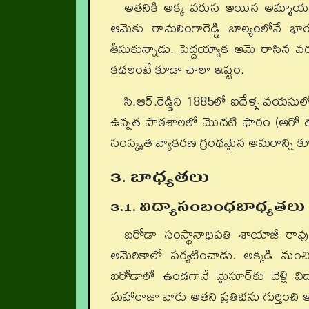
అతనికి అక్క వరుస అయిన అమ్మాయమ్
ఆమెకు రామలింగారెడ్డి బాల్యంలోనే భార
తీసుకున్నాడు. పెద్దయ్యాక ఆమె రాసిన వర
కథలంటే కూడా చాలా ఇష్టం.
సి.ఆర్.రెడ్డిని 1885లో ఐదేళ్ళ వయసులో 
ఉన్నత పాఠశాలలో మొదటి ఫారం (ఆరో త
సంస్కృత వ్యాకరణ గ్రంథమైన అమరాన్ని క
3. బాధ్యతలు
3.1. విద్యాసంబంధబాధ్యతలు
బరోడా సంస్థానాధిపతి శాయాజీ రావ
అమెరికాలో పర్యటించాడు. అక్కడి నుంచి త
బరోడాలో ఉండగానే మైసూర్‌కు వెళ్లి వ
మహారాజా వారు అతని ప్రతిభను గుర్తించ