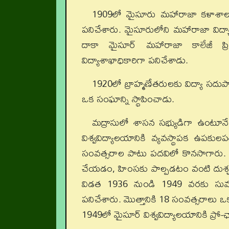
1909లో మైసూరు మహారాజా కళాశాలలో ఆచ
పనిచేశారు. మైసూరులోని మహారాజా విద
దాకా మైసూర్ మహారాజా కాలేజీ ప్రి
విద్యాశాఖాధికారిగా పనిచేశాడు.
1920లో బ్రాహ్మణేతరులకు విద్యా సదు
ఒక సంఘాన్ని స్థాపించాడు.
మద్రాసులో శాసన సభ్యుడిగా ఉంటూనే ఆ
విశ్వవిద్యాలయానికి వ్యవస్థాపక ఉపకు
సంవత్సరాల పాటు పదవిలో కొనసాగారు. మహాత్
చేయడం, హింసకు పాల్పడటం వంటి దుశ్చర్
విడత 1936 నుండి 1949 వరకు సుమార
పనిచేశారు. మొత్తానికి 18 సంవత్సరాలు ఒక
1949లో మైసూర్ విశ్వవిద్యాలయానికి ప్రో-ఛాన్