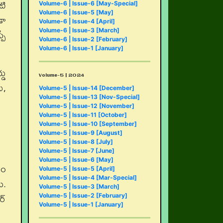
టి
Volume-6 | Issue-6 [May-Special]
Volume-6 | Issue-5 [May]
డా
Volume-6 | Issue-4 [April]
పే
Volume-6 | Issue-3 [March]
Volume-6 | Issue-2 [February]
Volume-6 | Issue-1 [January]
డు
Volume-5 | 2024
ు,
Volume-5 | Issue-14 [December]
Volume-5 | Issue-13 [Nov-Special]
Volume-5 | Issue-12 [November]
Volume-5 | Issue-11 [October]
Volume-5 | Issue-10 [September]
Volume-5 | Issue-9 [August]
Volume-5 | Issue-8 [July]
Volume-5 | Issue-7 [June]
Volume-5 | Issue-6 [May]
సం
Volume-5 | Issue-5 [April]
Volume-5 | Issue-4 [Mar-Special]
ు.
Volume-5 | Issue-3 [March]
ర్
Volume-5 | Issue-2 [February]
Volume-5 | Issue-1 [January]