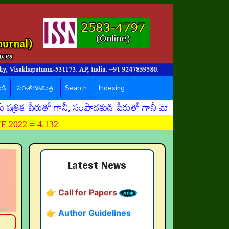
ండి
పరిశోధకమిత్ర
Search
Indexing
 పేరుతో గానీ, సంపాదకుడి పేరుతో గానీ మోసపూరితమైన ఈమెయిళ్ళు,
 2022 = 4.132
👉 నవతరం పరిశోధనలు
👉 Current Issue
Latest News
👉 Call for Papers
👉 Author Guidelines
👉 Submit Abstract