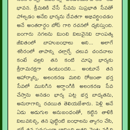
భావన. శ్రీమతికి చేసే సేవను సుప్రభాత సేవతో
పోల్చడం అనేది భార్యను దేవతగా అభివర్ణించడం
అనే అంతరార్థం బోస్ గారి రచనలో ధ్వనిస్తుంది.
బంగారు నగలను మించి విలువైనవి దాంపత్య
జీవితంలో బాహుబంధాలు అని... అలాగే
శరీరంలో తాపాన్ని చల్లార్చే చలువ చందనాలు
కంటే చల్లని తన కంటి చూపు భార్యకు
శ్రీరామరక్షగా ఉంటుందని... అంటూనే తన
ఆహార్యాన్ని, అలంకరణ మరిచి రోజంతా భర్త
సేవలో మునిగిన అర్ధాంగికి అలంకరణ సేవ
చేస్తాను అనడం భార్య పట్ల భర్త బాధ్యతను,
అనురాగాన్ని రచయిత తెలియజేశారు. పెళ్లి అనే
ఏడు అడుగుల అనుబంధంతో, కట్టిన తాళికి
విలువనిచ్చి, తన పుట్టింటి బంధాలను త్యాగం చేసి,
భర్తే తన సర్వస్వంగా భావించి అతని వెంట నడిచి