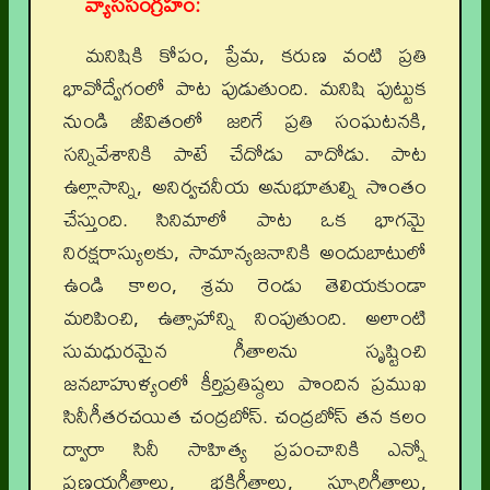
వ్యాససంగ్రహం:
మనిషికి కోపం, ప్రేమ, కరుణ వంటి ప్రతి
భావోద్వేగంలో పాట పుడుతుంది. మనిషి పుట్టుక
నుండి జీవితంలో జరిగే ప్రతి సంఘటనకి,
సన్నివేశానికి పాటే చేదోడు వాదోడు. పాట
ఉల్లాసాన్ని, అనిర్వచనీయ అనుభూతుల్ని సొంతం
చేస్తుంది. సినిమాలో పాట ఒక భాగమై
నిరక్షరాస్యులకు, సామాన్యజనానికి అందుబాటులో
ఉండి కాలం, శ్రమ రెండు తెలియకుండా
మరిపించి, ఉత్సాహాన్ని నింపుతుంది. అలాంటి
సుమధురమైన గీతాలను సృష్టించి
జనబాహుళ్యంలో కీర్తిప్రతిష్ఠలు పొందిన ప్రముఖ
సినీగీతరచయిత చంద్రబోస్. చంద్రబోస్ తన కలం
ద్వారా సినీ సాహిత్య ప్రపంచానికి ఎన్నో
ప్రణయగీతాలు, భక్తిగీతాలు, స్ఫూర్తిగీతాలు,