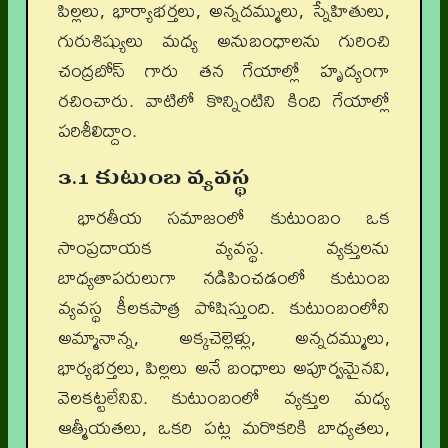
పిల్లలు, భార్యాభర్తలు, అన్నదమ్ములు, స్నేహితులు,
గురుశిష్యులు మధ్య అనుబంధాలను గురించి
చంద్రబోస్ గారు తన గేయాల్లో హృద్యంగా
రచించారు. వాటిలో కొన్నింటిని కింది గేయాల్లో
పరిశీలిద్దాం.
3.1 కుటుంబ వ్యవస్థ
భారతీయ సమాజంలో కుటుంబం ఒక
సాంప్రదాయక వ్యవస్థ. వ్యక్తులను
బాధ్యతాపరులుగా నడిపించడంలో కుటుంబ
వ్యవస్థ కీలకపాత్ర పోషిస్తుంది. కుటుంబంలోని
అమ్మానాన్న, అక్కచెల్లెళ్లు, అన్నదమ్ములు,
భార్యభర్తలు, పిల్లలు అనే బంధాలు అపూర్వమైనవి,
వెలకట్టలేనివి. కుటుంబంలో వ్యక్తుల మధ్య
ఆత్మీయతలు, ఒకరి పట్ల మరొకరికి బాధ్యతలు,