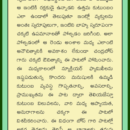
ఆ ఇంటికి రక్షకుడై ఉన్నాడని ఉత్తమ కుటుంబం
ఎలా ఉండాలో తెలుపుతూ ఇంట్లో వ్యక్తులను
అంతః స్వరూపులుగా, ఇంటిని బాహ్య స్వరూపంగా
చక్కటి ఉపమానాలతో పోల్చడం జరిగింది. అలా
పోల్చడంలో ఆ రెండు అంశాల మధ్య ఎలాంటి
అనౌచిత్యానికి అవకాశం లేకుండా చంద్రబోస్
గారు చక్కటి ఔచిత్యాన్ని ఈ పాటలో పోషించారు.
ఈ మధ్యకాలంలో న్యూక్లియర్ ఫ్యామిలీలను
ఇష్టపడుతున్న కొందరు మనుషులకి ఉమ్మడి
కుటుంబ వ్యవస్థ గొప్పతనాన్ని, అవసరాన్ని,
ప్రాముఖ్యతను ఈ పాట ద్వారా తెలియజేస్తూ
కుటుంబ విలువలను, వారి మధ్య ఆప్యాయత,
అనురాగాలను చక్కగా ఈ పాటలో
విశదీకరించారు. ఈ విధంగా బోస్ గారి పాటల్లో
అక్షర తెరలను తెరిస్తే ఆ భావాలకు తనువు