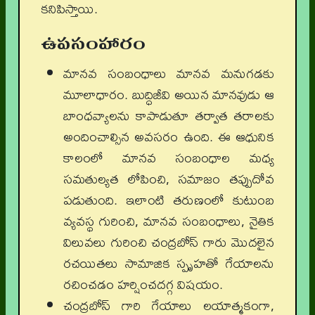
కనిపిస్తాయి.
ఉపసంహారం
మానవ సంబంధాలు మానవ మనుగడకు
మూలాధారం. బుద్ధిజీవి అయిన మానవుడు ఆ
బాంధవ్యాలను కాపాడుతూ తర్వాత తరాలకు
అందించాల్సిన అవసరం ఉంది. ఈ ఆధునిక
కాలంలో మానవ సంబంధాల మధ్య
సమతుల్యత లోపించి, సమాజం తప్పుదోవ
పడుతుంది. ఇలాంటి తరుణంలో కుటుంబ
వ్యవస్థ గురించి, మానవ సంబంధాలు, నైతిక
విలువలు గురించి చంద్రబోస్ గారు మొదలైన
రచయితలు సామాజిక స్పృహతో గేయాలను
రచించడం హర్షించదగ్గ విషయం.
చంద్రబోస్ గారి గేయాలు లయాత్మకంగా,