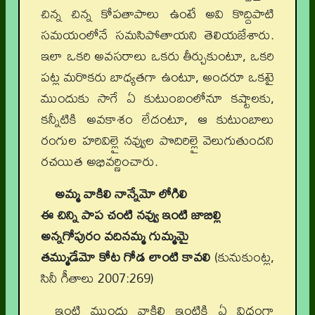
చిన్న చిన్న కోపతాపాలు ఉంటే అవి కొద్దిపాటి
సమయంలోనే సమసిపోతాయని తెలియజేశారు.
ఇలా ఒకరి అవసరాలు ఒకరు తీర్చుకుంటూ, ఒకరి
పట్ల మరొకరు బాధ్యతగా ఉంటూ, అందరూ ఒకటై
ముందుకు సాగే ఏ కుటుంబంలోనూ కష్టాలకు,
కన్నీటికి అవకాశం లేదంటూ, ఆ కుటుంబాలు
రంగుల హరివిల్లై నవ్వుల పొదిరిల్లై వెలుగుతుందని
రచయిత అభివర్ణించారు.
అమ్మ వాకిలి నాన్నేమో లోగిలి
ఈ చిన్ని పాప చంటి నవ్వు ఇంటి జాబిల్లి
అన్నగోపురం వదినమ్మ గుమ్మమై
తమ్ముడేమో కోట గోడ లాంటి కావలి
(కునుకుంట్ల,
సినీ గీతాలు 2007:269)
ఇంటి ముందు వాకిలి ఇంటికి ఏ విధంగా