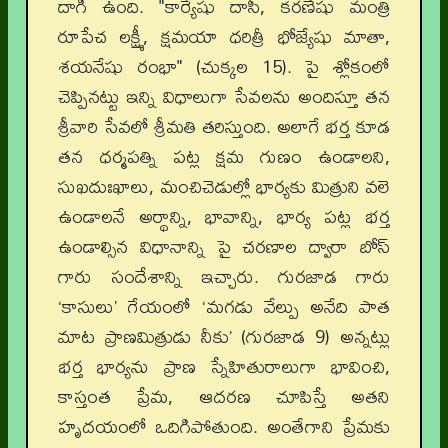
దాగి ఉంది. "కార్యేషు దాసీ, కరణేషు మంత్రి
రూపేచ లక్ష్మీ, క్షమయా ధరిత్రీ భోజ్యేషు మాతా,
శయనేషు రంభా" (చుక్కల 15). పై శ్లోకంలో
చెప్పినట్టు ఇన్ని విధాలుగా సేవలను అందిస్తూ తన
శ్రీవారి సేవలో శ్రీమతి తరిస్తుంది. అలాగే భర్త కూడ
తన ధర్మపత్ని పట్ల క్షమ గుణం ఉండాలని,
సుఖదుఃఖాలు, మంచిచెడుల్లో భార్యకు మిత్రుని వలె
ఉండాలనే అర్థాన్ని, భావాన్ని, భార్య పట్ల భర్త
ఉండాల్సిన విధానాన్ని పై చరణాల ద్వారా బోస్
గారు సందేశాన్ని ఇచ్చారు. గురజాడ గారు
‘కాసులు’ గేయంలో ‘మగడు వేల్పు అనేది పాత
మాట ప్రాణమిత్రుడు నీకు’ (గురజాడ 9) అన్నట్లు
భర్త భార్యను ప్రాణ స్నేహితురాలుగా భావించి,
కాస్తంత ప్రేమ, ఆదరణ చూపిస్తే అతని
హృదయంలో ఒదిగిపోతుంది. అంతేగాని ప్రేమకు