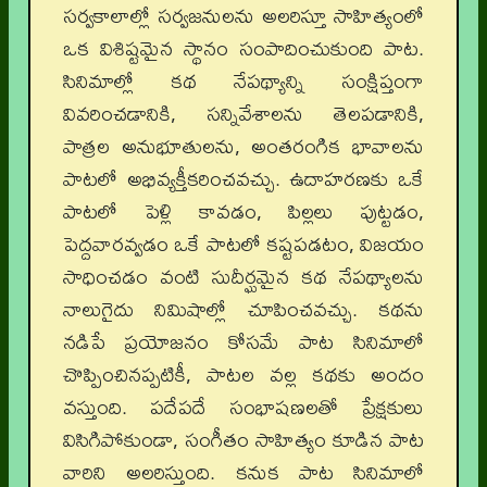
సర్వకాలాల్లో సర్వజనులను అలరిస్తూ సాహిత్యంలో
ఒక విశిష్టమైన స్థానం సంపాదించుకుంది పాట.
సినిమాల్లో కథ నేపథ్యాన్ని సంక్షిప్తంగా
వివరించడానికి, సన్నివేశాలను తెలపడానికి,
పాత్రల అనుభూతులను, అంతరంగిక భావాలను
పాటలో అభివ్యక్తీకరించవచ్చు. ఉదాహరణకు ఒకే
పాటలో పెళ్లి కావడం, పిల్లలు పుట్టడం,
పెద్దవారవ్వడం ఒకే పాటలో కష్టపడటం, విజయం
సాధించడం వంటి సుదీర్ఘమైన కథ నేపథ్యాలను
నాలుగైదు నిమిషాల్లో చూపించవచ్చు. కథను
నడిపే ప్రయోజనం కోసమే పాట సినిమాలో
చొప్పించినప్పటికీ, పాటల వల్ల కథకు అందం
వస్తుంది. పదేపదే సంభాషణలతో ప్రేక్షకులు
విసిగిపోకుండా, సంగీతం సాహిత్యం కూడిన పాట
వారిని అలరిస్తుంది. కనుక పాట సినిమాలో