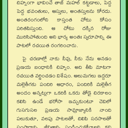
చిహ్నంగా భావించే తాజ్ మహల్ కట్టడాలు, పెద్ద
పెద్ద భవంతులు, ఆస్తులు, అంతస్తులను కోరదు.
అంతరంగంలోని కాస్తంత చోటు కోసం
పరితపిస్తుంది. ఆ చోటు దక్కిన రోజు
మురిసిపోతుంది అని భార్య అంతః స్వరూపాన్ని ఈ
పాటలో రచయిత రంగరించారు.
పై చరణాల్లో నాకు నీవు, నీకు నేను అనడం
ప్రణయ బంధానికి చిహ్నం. అది తీపి మాటగా
రచయిత వర్ణించడం విశేషం. ఆలుమగలు ఇద్దరూ
మల్లెతీగకు పందిరి ఆధారం, పందిరికి మల్లెతీగ
అందం అన్నట్లుగా ఒకరికి ఒకరు తోడై చిరకాలం
కలిసి ఉండే భరోసా ఇచ్చుకుంటూ చెవిలో
గుసగుసల ప్రణయ సామ్రాజ్యానికి నాంది
పలుకుతూ, వలపు పాటలతో, చిలిపి సరసాలతో
సంసారాన్ని, జీవితాన్ని పండించుకోవాలని కవి