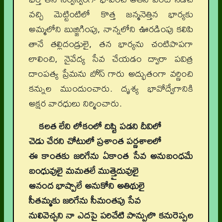
వచ్చి మెట్టింటిలో కొత్త జన్మనెత్తిన భార్యకు
అమ్మలోని బుజ్జిగింపు, నాన్నలోని ఊరడింపు కలిపి
తానే తల్లిదండ్రులై, తన భార్యను చంటిపాపగా
లాలించి, నైవేద్య సేవ చేయడం ద్వారా పవిత్ర
దాంపత్య ప్రేమను బోస్ గారు అద్భుతంగా వర్ణించి
కన్నుల ముందుంచారు. దృశ్య భావోద్వేగానికి
అక్షర వారధులు నిర్మించారు.
కలత లేని లోకంలో దిష్టి పడని దీవిలో
చెడు చేరని చోటులో ప్రశాంత పర్ణశాలలో
ఈ కాంతకు జరిగేను ఏకాంత సేవ అనుబంధమే
బంధువులై మమతలే ముత్తైదువులై
ఆనంద భాష్పాలే అనుకోని అతిథులై
సీతమ్మకు జరిగేను సీమంతపు సేవ
నులివెచ్చని నా ఎదపై పరిచేటి పాన్పులొ కనురెప్పల