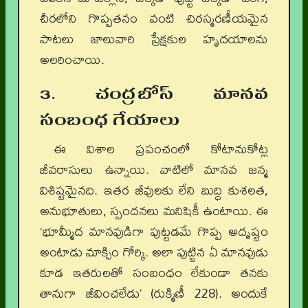
చీరలోని గొప్పతనం వంటి చిరస్మరణీయమైన
పాటలు జాలువారి ప్రేక్షకుల హృదయాలను
అలరించాయి.
3. చంద్రబోస్ మానవ
సంబంధ గేయాలు
ఈ విశాల ప్రపంచంలో కోటానుకోట్ల
జీవరాసులు ఉన్నాయి. వాటిలో మానవ జన్మ
విశిష్టమైనది. ఇతర జీవులకు లేని బుద్ధి కుశలత,
అనుభూతులు, స్పందనలు మనిషికీ ఉంటాయి. ఈ
‘భూమ్మీద మానవుడిగా పుట్టడమే గొప్ప అదృష్టం
అంటాడు మాక్సిం గోర్కి. అలా పుట్టిన ఏ మానవుడు
కూడ ఇతరులతో సంబంధం లేకుండా తనకు
తానుగా జీవించలేడు’ (రుక్మిణీ 228). అందుకే