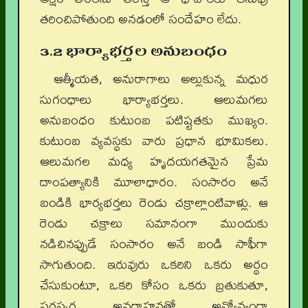
తరించిపోతుంది అనడంలో సందేహం లేదు.
3.2 భార్యాభర్తల అనుబంధం
ఆత్మీయత, అనురాగాలు అల్లుకున్న మధుర
సుగంధాలు భార్యాభర్తలు. ఆలుమగలు
అనుబంధం కుటుంబ పటిష్టతకు ముఖ్యం.
కుటుంబ వ్యవస్థకు వారు ప్రధాన భూమికలు.
ఆలుమగల మధ్య హృదయగతమైన ప్రేమ
దాంపత్యానికి మూలాధారం. సంసారం అనే
బండికి భార్యభర్తలు రెండు చక్రాల్లాంటివాళ్లు. ఆ
రెండు చక్రాలు సమానంగా ముందుకు
నడిచినప్పుడే సంసారం అనే బండి సాఫీగా
సాగుతుంది. ఇరువురు ఒకరిని ఒకరు అర్థం
చేసుకుంటూ, ఒకరి కోసం ఒకరు బ్రతుకుతూ,
పరస్పర అవగాహనతో అన్యోన్యంగా