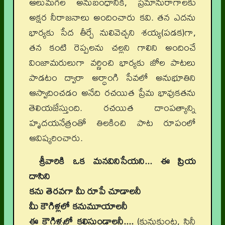
ఆలుమగల అనుబంధానికి, ప్రేమానురాగాలకు
అక్షర నీరాజనాలు అందించారు కవి. తన ఎదను
భార్యకు సేద తీర్చే నులివెచ్చని శయ్య(పడక)గా,
తన కంటి రెప్పలను చల్లని గాలిని అందించే
వింజామరులుగా వర్ణించి భార్యకు జోల పాటలు
పాడటం ద్వారా అర్ధాంగి సేవలో అనుభూతిని
ఆస్వాదించడం అనేది రచయిత ప్రేమ భావుకతను
తెలియజేస్తుంది. రచయిత దాంపత్యాన్ని
హృదయనేత్రంతో తిలకించి పాట రూపంలో
ఆవిష్కరించారు.
శ్రీవారికి ఒక మనవినిసేయని... ఈ ప్రియ
దాసిని
కను తెరవగా మీ రూపే చూడాలనీ
మీ కౌగిళ్లలో కనుమూయాలనీ
ఈ కౌగిళ్ళలో కలిసుండాలనీ....
(కునుకుంట్ల, సినీ