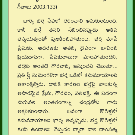
గీతాలు 2003:133)
భార్య భర్త సేవలో తరించాలి అనుకుంటుంది.
కానీ భర్తే తనని సేవించినప్పుడు అతివ
తన్మయత్వంతో పులకించిపోతుంది. భర్త చూపే
ప్రేమకు, ఆదరణకు అతన్ని దైవంగా భావించి
ప్రియదాసిగా, సేవకురాలుగా మారిపోతుందని,
భర్తకు అంతటి గౌరవాన్ని ఇస్తుందని చెబుతూ...
ప్రతి స్త్రీ సుమంగళిగా భర్త ఒడిలో కనుమూయాలని
ఆకాంక్షిస్తారు. దానికి కారణం భర్తపై వారికున్న
అపారమైన ప్రేమ, గౌరవం, పతిభక్తి. ఈ విధంగా
మగువల అంతరంగాన్ని చంద్రబోస్ గారు
అక్షరీకరించారు. చివరిగా కౌగిళ్లలో
కనుమూయాలని భార్య అన్నప్పుడు, భర్త కౌగిళ్లలో
కలిసి ఉండాలని చెప్పడం ద్వారా వారి దాంపత్య