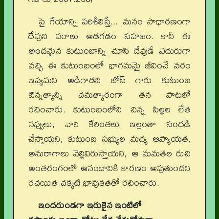
పై గేయాన్ని పరిశీలిస్తే... మనం సాధారణంగా
దేవుని వరాలు అడగడం సహజం. కానీ ఈ
అందమైన కుటుంబాన్ని చూసి దేవుడే ఎదురుగా
వచ్చి ఈ కుటుంబంలో భాగమమై జీవించే వరం
ఇవ్వమని అడిగాడని బోస్ గారు కుటుంబ
ఔన్నత్యాన్ని చమత్కారంగా తన పాటలో
రచించారు. కుటుంబంలోని చిన్న పిల్లల లేత
నవ్వులు, వారి కేరింతలు ఇల్లంతా సందడి
చేస్తాయని, కుటుంబ సభ్యుల మధ్య ఆప్యాయత,
అనురాగాలు వెల్లివిరుస్తాయని, ఆ మమతల రుచి
అంతరంగంలో ఆనందానికి కారణం అవుతుందని
రచయిత చక్కటి భావుకతతో రచించారు.
ఇందరుండగా ఇరుకైన ఇంటిలో