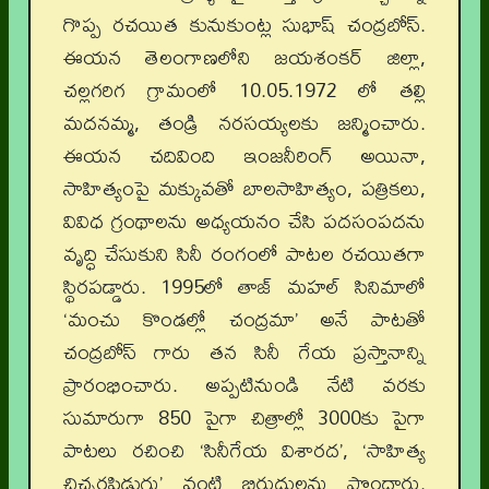
గొప్ప రచయిత కునుకుంట్ల సుభాష్ చంద్రబోస్.
ఈయన తెలంగాణలోని జయశంకర్ జిల్లా,
చల్లగరిగ గ్రామంలో 10.05.1972 లో తల్లి
మదనమ్మ, తండ్రి నరసయ్యలకు జన్మించారు.
ఈయన చదివింది ఇంజనీరింగ్ అయినా,
సాహిత్యంపై మక్కువతో బాలసాహిత్యం, పత్రికలు,
వివిధ గ్రంథాలను అధ్యయనం చేసి పదసంపదను
వృద్ధి చేసుకుని సినీ రంగంలో పాటల రచయితగా
స్థిరపడ్డారు. 1995లో తాజ్ మహల్ సినిమాలో
‘మంచు కొండల్లో చంద్రమా’ అనే పాటతో
చంద్రబోస్ గారు తన సినీ గేయ ప్రస్తానాన్ని
ప్రారంభించారు. అప్పటినుండి నేటి వరకు
సుమారుగా 850 పైగా చిత్రాల్లో 3000కు పైగా
పాటలు రచించి ‘సినీగేయ విశారద’, ‘సాహిత్య
చిచ్చరపిడుగు’ వంటి బిరుదులను పొందారు.