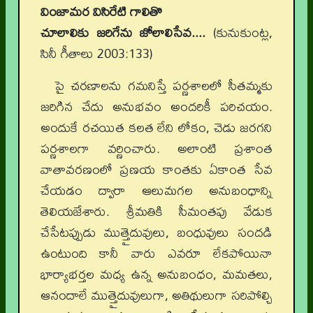
వింజామర విసిరేటి గాలితొ
చూలాలికు జరిగేను జోలాలిసేవ....
(కునుకుంట్ల,
సినీ గీతాలు 2003:133)
పై చరణాలను గమనిస్తే పర్ణశాలలో సీతమ్మకు
జరిగిన చేదు అనుభవం అందరికీ పరిచయం.
అందుకే రచయిత కలత లేని లోకం, చెడు జరగని
పర్ణశాలగా వర్ణించారు. అలాంటి ప్రశాంత
వాతావరణంలో ప్రణయ కాంతకు ఏకాంత సేవ
చేయడం ద్వారా ఆలుమగల అనుబంధాన్ని
తెలియజేశారు. శ్రీమతికి సీమంతపు వేడుక
చేసేటప్పుడు ముత్తైదువులు, బంధువులు సందడి
ఉంటుంది కానీ వారు ఎవరూ లేకపోయినా
భార్యాభర్తల మధ్య ఉన్న అనుబంధం, మమతలు,
ఆనందాలే ముత్తైదువులుగా, అతిథులుగా సరిపోల్చి