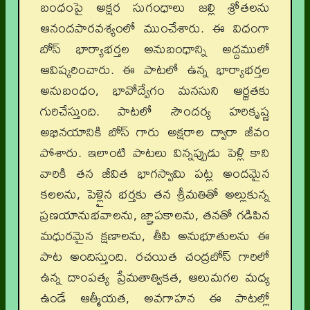
బంధంపై అక్షర సుగంధాలు జల్లి శ్రోతలను
ఆనందపారవశ్యంలో ముంచేశారు. ఈ విధంగా
బోస్ భార్యాభర్తల అనుబంధాన్ని అద్దములో
ఆవిష్కరించారు. ఈ పాటలో ఉన్న భార్యాభర్తల
అనుబంధం, భావోద్వేగం మనసుని ఆర్ద్రతకు
గురిచేస్తుంది. పాటలో సౌందర్య హరికృష్ణ
అభినయానికి బోస్ గారు అక్షరాల ద్వారా జీవం
పోశారు. ఇలాంటి పాటలు విన్నప్పుడు పెళ్లి కాని
వారికి తన జీవిత భాగస్వామి పట్ల అందమైన
కలలను, పెళ్లైన భర్తకు తన శ్రీమతితో అల్లుకున్న
ప్రణయానుభవాలను, జ్ఞాపకాలను, తనతో గడిపిన
మధురమైన క్షణాలను, తీపి అనుభూతులను ఈ
పాట అందిస్తుంది. రచయిత చంద్రబోస్ గారిలో
ఉన్న దాంపత్య ప్రేమతాత్వికత, ఆలుమగల మధ్య
ఉండే ఆత్మీయత, అవగాహన ఈ పాటల్లో