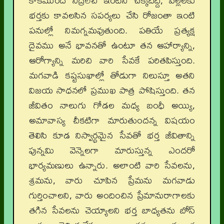
కాకముందే నిద్రలేచి ఇంటిని చక్కదిద్ది, పిల్లలకు
భర్తకు కావలసిన సపర్యలు చేసి రోజంతా ఇంటి
పనుల్లో నిమగ్నమవుతుంది. పతియే ప్రత్యక్ష
దైవము అనే భావనతో ఉంటూ తన ఆహార్యాన్ని,
ఆరోగ్యాన్ని మరిచి వారి సేవకే పరితపిస్తుంది.
మగవాడి కష్టసుఖాల్లో తోడుగా నిలుస్తూ అతని
విజయ సాధనలో ప్రముఖ పాత్ర పోషిస్తుంది. తన
జీవితం నాలుగు గోడల మధ్య బంధీ అయ్యి,
అమావాస్య చీకటిగా మారుతుందన్న విషయం
తెలిసి కూడ నిస్వార్థమైన సేవతో భర్త జీవితాన్ని
పున్నమి వెన్నెలగా మారుస్తున్న ఎందరో
భార్యమణులు ఉన్నారు. అలాంటి వారి సేవలను,
శ్రమను, వారు చూపిన ప్రేమను మగవాడు
గుర్తించాలని, వారు అందించిన ప్రేమానురాగాలకు
తగిన సేవలను చెయ్యాలని భర్త బాధ్యతను బోస్