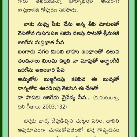
గారు తెలియజేస్తూ భార్యాభర్తల అనురాగ
కాపురానికి గోపురం నిలిపారు.
నాకు నువ్వు నీకు నేను అన్న తీపి మాటలతో
చెవిలోన గుసగుసల చిలిపి వలపు పాటతో శ్రీమతికి
జరిగేను సుప్రభాత సేవ
బంగారు నగల మించి బాహు బంధాలతో చలువ
చందనాలు మించు చల్లని నా చూపుతో అర్ధాంగికి
జరిగేను అలంకార సేవ
అమ్మలోని బుజ్జగింపు కలిపిన ఈ బువ్వతో
నాన్నలోని ఊరడింపు తెలిసిన ఈ చేతితో
నా పాపకు జరిగేను నైవేద్య సేవ...
(కునుకుంట్ల,
సినీ గీతాలు 2003:132)
భర్తకు భార్య దేవుడిచ్చిన చుట్టం వరం. దానిని
అపురూపంగా చూసుకోవడంలో భర్త గొప్పదనం