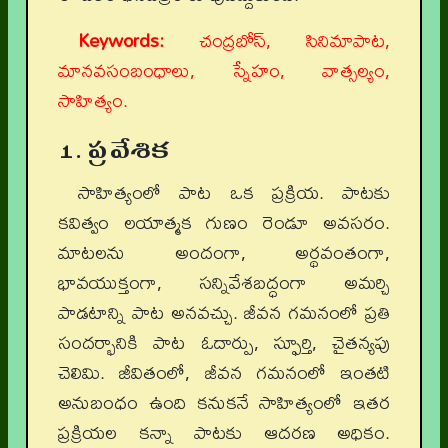
Keywords:
చంద్రబోస్, సినిమాపాట,
మానవసంబంధాలు, స్నేహం, వాత్సల్యం,
సాహిత్యం.
1. ప్రవేశిక
సాహిత్యంలో పాట ఒక ప్రక్రియ. పాటకు
కవిత్వం లయాత్మక గుణం రెండూ అవసరం.
మాటలను అందంగా, అర్థవంతంగా,
భావయుక్తంగా, సన్నివేశబద్ధంగా అమర్చి
పాడటాన్ని పాట అనవచ్చు. జీవన గమనంలో ప్రతి
సందర్భానికి పాట ఓదార్పు, స్ఫూర్తి, చైతన్యపు
చెలిమి. జీవితంలో, జీవన గమనంలో ఇంతటి
అనుబంధం ఉంది కనుకనే సాహిత్యంలో ఇతర
ప్రక్రియల కన్నా పాటకు ఆదరణ అధికం.