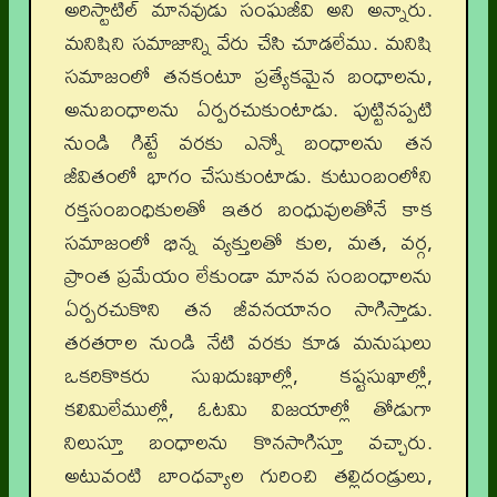
అరిస్టాటిల్ మానవుడు సంఘజీవి అని అన్నారు.
మనిషిని సమాజాన్ని వేరు చేసి చూడలేము. మనిషి
సమాజంలో తనకంటూ ప్రత్యేకమైన బంధాలను,
అనుబంధాలను ఏర్పరచుకుంటాడు. పుట్టినప్పటి
నుండి గిట్టే వరకు ఎన్నో బంధాలను తన
జీవితంలో భాగం చేసుకుంటాడు. కుటుంబంలోని
రక్తసంబంధికులతో ఇతర బంధువులతోనే కాక
సమాజంలో భిన్న వ్యక్తులతో కుల, మత, వర్గ,
ప్రాంత ప్రమేయం లేకుండా మానవ సంబంధాలను
ఏర్పరచుకొని తన జీవనయానం సాగిస్తాడు.
తరతరాల నుండి నేటి వరకు కూడ మనుషులు
ఒకరికొకరు సుఖదుఃఖాల్లో, కష్టసుఖాల్లో,
కలిమిలేముల్లో, ఓటమి విజయాల్లో తోడుగా
నిలుస్తూ బంధాలను కొనసాగిస్తూ వచ్చారు.
అటువంటి బాంధవ్యాల గురించి తల్లిదండ్రులు,