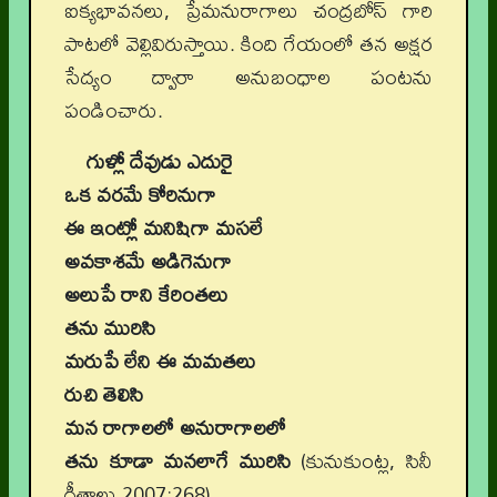
ఐక్యభావనలు, ప్రేమనురాగాలు చంద్రబోస్ గారి
పాటలో వెల్లివిరుస్తాయి. కింది గేయంలో తన అక్షర
సేద్యం ద్వారా అనుబంధాల పంటను
పండించారు.
గుళ్లో దేవుడు ఎదురై
ఒక వరమే కోరినుగా
ఈ ఇంట్లో మనిషిగా మసలే
అవకాశమే అడిగెనుగా
అలుపే రాని కేరింతలు
తను మురిసి
మరుపే లేని ఈ మమతలు
రుచి తెలిసి
మన రాగాలలో అనురాగాలలో
తను కూడా మనలాగే మురిసి
(కునుకుంట్ల, సినీ
గీతాలు 2007:268)