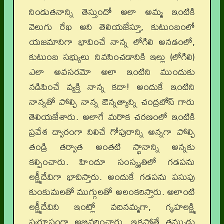
నిండుతనాన్ని తెస్తుందో అలా అమ్మ ఇంటికి
వెలుగు రేఖ అని తెలియజేస్తూ, కుటుంబంలో
యజమానిగా భావించే నాన్న లోగిలి అనడంలో,
కుటుంబ సభ్యులు నివసించడానికి ఇల్లు (లోగిలి)
ఎలా అవసరమో అలా ఇంటిని ముందుకు
నడిపించే వ్యక్తి నాన్న కదా! అందుకే ఇంటిని
నాన్నతో పోల్చి నాన్న ఔన్నత్యాన్ని చంద్రబోస్ గారు
తెలియజేశారు. అలాగే మరొక చరణంలో ఇంటికి
ప్రవేశ ద్వారంగా నిలిచే గోపురాన్ని అన్నగా పోల్చి
తండ్రి తర్వాత అంతటి స్థానాన్ని అన్నకు
కల్పించారు. హిందూ సంస్కృతిలో గడపను
లక్ష్మీదేవిగా భావిస్తారు. అందుకే గడపను పసుపు
కుంకుమలతో ముగ్గులతో అలంకరిస్తారు. అలాంటి
లక్ష్మీదేవిని ఇంట్లో వదినమ్మగా, గృహలక్ష్మి
స్వరూపంగా అభివర్ణించారు. ఇకపోతే తమ్ముడు