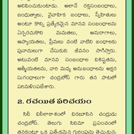
అనిపించుకుంటాడు. అలానే రక్తసంబంధాలు,
బంధుత్వాలు, వైవాహిక బంధాలు, స్నేహితులు
అంటూ కొన్ని ప్రత్యేకమైన మానవ సంబంధాలను
ఏర్పరచుకొని మమతలు, అనురాగాలు,
ఆప్యాయతలు, ప్రేమలు వంటి వాటిని బంధాలకు
పునాదులుగా చేసుకుని జీవనం సాగిస్తారు.
అటువంటి మానవ సంబంధాల విశిష్టతను,
ఆత్మీయతలను, వారి మధ్య అనుబంధాలను అక్షర
సుగంధాలుగా చంద్రబోస్ గారు తన పాటలో
పరిమళింపజేశారు.
2. రచయిత పరిచయం
సినీ వినీలాకాశంలో విరబూసిన చంద్రుడు
చంద్రబోస్. తెలుగు సినిమా ప్రపంచంలో
తనకంటూ ఒక ప్రత్యేకమైన గుర్తింపును తెచ్చుకున్న