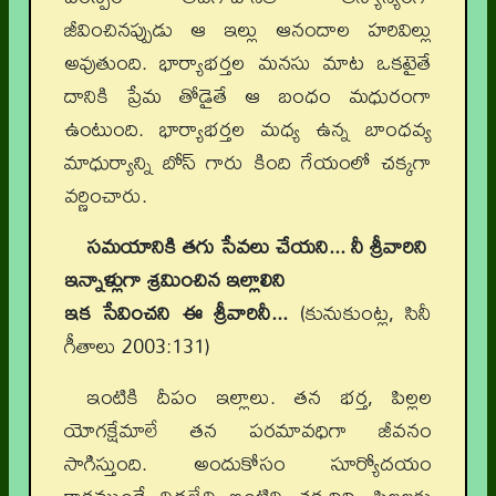
జీవించినప్పుడు ఆ ఇల్లు ఆనందాల హరివిల్లు
అవుతుంది. భార్యాభర్తల మనసు మాట ఒకటైతే
దానికి ప్రేమ తోడైతే ఆ బంధం మధురంగా
ఉంటుంది. భార్యాభర్తల మధ్య ఉన్న బాంధవ్య
మాధుర్యాన్ని బోస్ గారు కింది గేయంలో చక్కగా
వర్ణించారు.
సమయానికి తగు సేవలు చేయని... నీ శ్రీవారిని
ఇన్నాళ్లుగా శ్రమించిన ఇల్లాలిని
ఇక సేవించని ఈ శ్రీవారినీ...
(కునుకుంట్ల, సినీ
గీతాలు 2003:131)
ఇంటికి దీపం ఇల్లాలు. తన భర్త, పిల్లల
యోగక్షేమాలే తన పరమావధిగా జీవనం
సాగిస్తుంది. అందుకోసం సూర్యోదయం