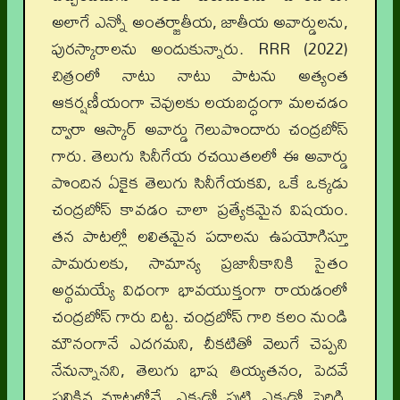
అలాగే ఎన్నో అంతర్జాతీయ, జాతీయ అవార్డులను,
పురస్కారాలను అందుకున్నారు. RRR (2022)
చిత్రంలో నాటు నాటు పాటను అత్యంత
ఆకర్షణీయంగా చెవులకు లయబద్ధంగా మలచడం
ద్వారా ఆస్కార్ అవార్డు గెలుపొందారు చంద్రబోస్
గారు. తెలుగు సినీగేయ రచయితలలో ఈ అవార్డు
పొందిన ఏకైక తెలుగు సినీగేయకవి, ఒకే ఒక్కడు
చంద్రబోస్ కావడం చాలా ప్రత్యేకమైన విషయం.
తన పాటల్లో లలితమైన పదాలను ఉపయోగిస్తూ
పామరులకు, సామాన్య ప్రజానీకానికి సైతం
అర్థమయ్యే విధంగా భావయుక్తంగా రాయడంలో
చంద్రబోస్ గారు దిట్ట. చంద్రబోస్ గారి కలం నుండి
మౌనంగానే ఎదగమని, చీకటితో వెలుగే చెప్పని
నేనున్నానని, తెలుగు భాష తియ్యతనం, పెదవే
పలికిన మాటల్లోనే, ఎక్కడో పుట్టి ఎక్కడో పెరిగి,