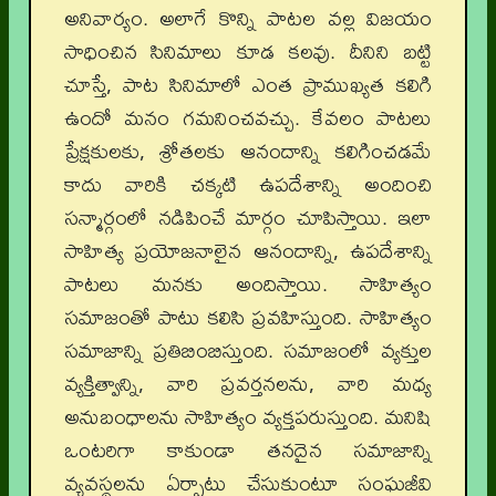
అనివార్యం. అలాగే కొన్ని పాటల వల్ల విజయం
సాధించిన సినిమాలు కూడ కలవు. దీనిని బట్టి
చూస్తే, పాట సినిమాలో ఎంత ప్రాముఖ్యత కలిగి
ఉందో మనం గమనించవచ్చు. కేవలం పాటలు
ప్రేక్షకులకు, శ్రోతలకు ఆనందాన్ని కలిగించడమే
కాదు వారికి చక్కటి ఉపదేశాన్ని అందించి
సన్మార్గంలో నడిపించే మార్గం చూపిస్తాయి. ఇలా
సాహిత్య ప్రయోజనాలైన ఆనందాన్ని, ఉపదేశాన్ని
పాటలు మనకు అందిస్తాయి. సాహిత్యం
సమాజంతో పాటు కలిసి ప్రవహిస్తుంది. సాహిత్యం
సమాజాన్ని ప్రతిబింబిస్తుంది. సమాజంలో వ్యక్తుల
వ్యక్తిత్వాన్ని, వారి ప్రవర్తనలను, వారి మధ్య
అనుబంధాలను సాహిత్యం వ్యక్తపరుస్తుంది. మనిషి
ఒంటరిగా కాకుండా తనదైన సమాజాన్ని
వ్యవస్థలను ఏర్పాటు చేసుకుంటూ సంఘజీవి