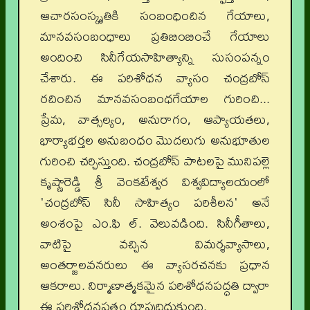
ఆచారసంస్కృతికి సంబంధించిన గేయాలు,
మానవసంబంధాలు ప్రతిబింబించే గేయాలు
అందించి సినీగేయసాహిత్యాన్ని సుసంపన్నం
చేశారు. ఈ పరిశోధన వ్యాసం చంద్రబోస్
రచించిన మానవసంబంధగేయాల గురించి...
ప్రేమ, వాత్సల్యం, అనురాగం, ఆప్యాయతలు,
భార్యాభర్తల అనుబంధం మొదలుగు అనుభూతుల
గురించి చర్చిస్తుంది. చంద్రబోస్ పాటలపై మునిపల్లె
కృష్ణారెడ్డి శ్రీ వెంకటేశ్వర విశ్వవిద్యాలయంలో
'చంద్రబోస్ సినీ సాహిత్యం పరిశీలన' అనే
అంశంపై ఎం.ఫి ల్. వెలువడింది. సినీగీతాలు,
వాటిపై వచ్చిన విమర్శవ్యాసాలు,
అంతర్జాలవనరులు ఈ వ్యాసరచనకు ప్రధాన
ఆకరాలు. నిర్మాణాత్మకమైన పరిశోధనపద్ధతి ద్వారా
ఈ పరిశోధనపత్రం రూపుదిద్దుకుంది.