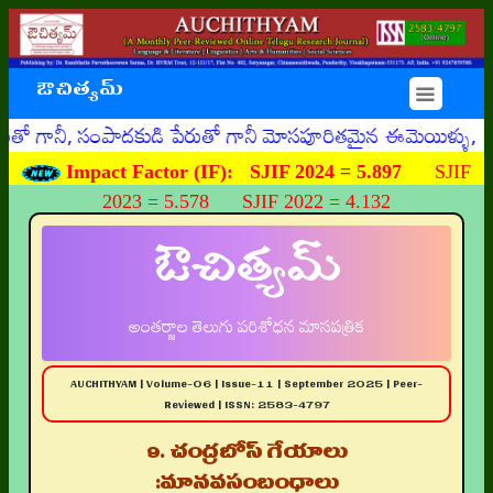
ఔచిత్యమ్
☰
, సంపాదకుడి పేరుతో గానీ మోసపూరితమైన ఈమెయిళ్ళు, ఊహించని రీత
Impact Factor (IF):
SJIF 2024 = 5.897
SJIF
2023 = 5.578 SJIF 2022 = 4.132
ఔచిత్యమ్
అంతర్జాల తెలుగు పరిశోధన మాసపత్రిక
AUCHITHYAM | Volume-06 | Issue-11 | September 2025 | Peer-
Reviewed | ISSN: 2583-4797
9. చంద్రబోస్ గేయాలు
:మానవసంబంధాలు