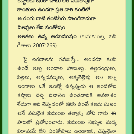
కష్టాలకు ఇంకా చోటు లేక చేరుకోవుగా
కాంతులు ఉండగా ప్రతి వారి కంటిలో
ఆ రంగు దాటి కంటినీరు పొంగిరాదుగా
సెలవులు లేని సంతోషం
అలకలు ఉన్న అరనిముషం
(కునుకుంట్ల, సినీ
గీతాలు 2007:269)
పై చరణాలను గమనిస్తే... అందరూ కలిసి
ఉండే ఇల్లు అందాల హరివిల్లు. తల్లిదండ్రులు,
పిల్లలు, అన్నదమ్ములు, అక్కచెల్లెళ్లు అని ఇన్ని
బంధాలు ఒకే ఇంట్లో ఉన్నప్పుడు ఆ ఇంటిలోని
కష్టాలు వచ్చి నివాసం ఉండడానికి అవకాశం
లేదుగా అని చెప్పడంలో కలిసి ఉంటే కలదు సుఖం
అనే వసుధైక కుటుంబ తత్వాన్ని బోస్ గారు ఈ
పాటలో ప్రబోధించారు. కుటుంబ సభ్యుల మధ్య
విరామమే లేని సంతోషాలు ఉండాలని, ఎప్పుడైనా