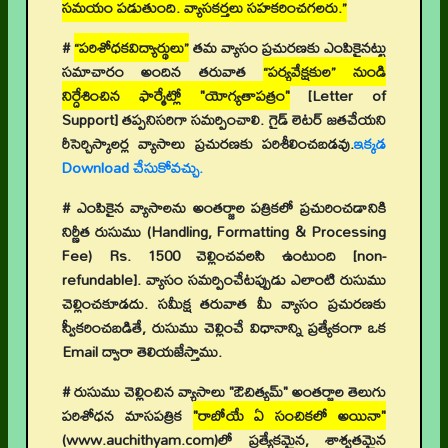
సమయం పడుతుంది. వ్యాసకర్తలు సహకరించగలరు.”
#
“పరిశోధకవిద్యార్థులు”
తమ వ్యాసం ప్రచురణకు ఎంపికైనట్టు
సమాచారం అందిన తరువాత
“పర్యవేక్షకుల” నుండి
నిర్దేశించిన ఫార్మేట్లో "యోగ్యతాపత్రం"
[Letter of
Support]
తప్పనిసరిగా సమర్పించాలి. గైడ్ లెటర్ జతచేయని
రీసెర్చిస్కాలర్ల వ్యాసాలు ప్రచురణకు పరిశీలించబడవు.
ఇక్కడ
Download చేసుకోవచ్చు.
# ఎంపికైన వ్యాసాలను అంతర్జాల పత్రికలో ప్రచురించడానికి
నిర్ణీత రుసుము (Handling, Formatting & Processing
Fee) Rs. 1500 చెల్లించవలసి ఉంటుంది [non-
refundable]. వ్యాసం సమర్పించేటప్పుడు ఎలాంటి రుసుము
చెల్లించకూడదు. సమీక్ష తరువాత మీ వ్యాసం ప్రచురణకు
స్వీకరించబడితే, రుసుము చెల్లించే విధానాన్ని ప్రత్యేకంగా ఒక
Email ద్వారా తెలియజేస్తాము.
# రుసుము చెల్లించిన వ్యాసాలు "ఔచిత్యమ్" అంతర్జాల తెలుగు
పరిశోధన మాసపత్రిక
"రాబోయే ఏ సంచికలో అయినా"
(www.auchithyam.com)లో ప్రత్యేకమైన, శాశ్వతమైన