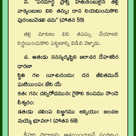
వ. "పరమార్థ ప్రాప్తి హేతుకంబులైన తల్లి
వాక్యంబులు విని తన్ను। దాన నియమించుకొని
పురంబువెడలి చను" (పోతన
59)
తల్లి మాటలు విని తపస్సు చేయాలని
నిర్ణయించుకొని పట్టణాన్ని విడిచి వెళ్ళాడు.
చ. అతఁడు ననన్యదృష్టిని జరాచర దేహశరీర
ధారణా
స్థితి గల యీశునందుఁ దన జీవితమున్
ఘటియింపఁ జేసి యే
కతఁ గనఁ దన్నిరోధమునఁ గైకొని కంపము నొందె
నీశ్వరం:
డతఁడు చలింప నిజ్జగము లన్నియుఁ జంచల
మయ్యె భూవరా! (పోతన
68)
శ్రీహరి పాదాలను ఆశ్రయించాలనే సంకల్పం