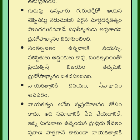
తెలుపుతుంది.
గురువు ఉన్నవారు గురుభక్తితో ఆయన
చెప్పినట్లు నడుచుకుని సరైన మార్గదర్శకత్వం
పొందగలిగినవాడే సఫలీకృతుడు అవుతాడని
ధ్రువోపాఖ్యానం నిరూపించింది.
సంకల్పబలం ఉన్నవారికి వయస్సు,
పరిస్థితులు అడ్డంకులు కావు. సంకల్పబలంతో
ప్రయత్నిస్తే విజయం తథ్యమని
ధ్రువోపాఖ్యానం విశదపరిచింది.
నాయకత్వానికి వినయం, సేవాభావం
అవసరం.
నాయకత్వం అనేది స్వప్రయోజనం కోసం
కాదు. అది సమాజానికి సేవ చేయడానికే.
ఇన్ని సుగుణాలు ఉన్నందున ధ్రువుడు కేవలం
పురాణ పాత్రగానే కాకుండా నాయకత్వానికి