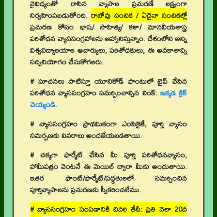
వైవిధ్యంతో రాసిన వ్యాసాల ప్రచురణే లక్ష్యంగా
నిర్వహింపబడుతోంది.
రాబోవు సంచిక / ఏదైనా సంచికల్లో
ప్రచురణ కోసం భాష/ సాహిత్య/ కళా/ మానవీయశాస్త్ర
పరిశోధన వ్యాససంగ్రహాలను ఆహ్వానిస్తున్నాం. దేశంలోని అన్ని
విశ్వవిద్యాలయాల ఆచార్యులు, పరిశోధకులు, ఈ అవకాశాన్ని
సద్వినియోగం చేసుకోగలరు.
# సూచనలు పాటిస్తూ యూనికోడ్ ఫాంటులో టైప్ చేసిన
పరిశోధన వ్యాససంగ్రహం సమర్పించాల్సిన లింక్:
ఇక్కడ క్లిక్
చెయ్యండి.
# వ్యాససంగ్రహం ప్రాథమికంగా ఎంపికైతే, పూర్తి వ్యాసం
సమర్పణకు వివరాలు అందజేయబడతాయి.
# చక్కగా ఫార్మేట్ చేసిన మీ పూర్తి పరిశోధనవ్యాసం,
హామీపత్రం వెంటనే ఈ మెయిల్ ద్వారా మీకు అందుతాయి.
ఇతర ఫాంట్/ఫార్మేట్/పద్ధతులలో సమర్పించిన
పూర్తివ్యాసాలను ప్రచురణకు స్వీకరించలేము.
# వ్యాససంగ్రహం పంపడానికి చివరి తేదీ: ప్రతి నెలా 20వ