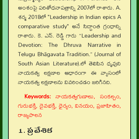
అంశంపై పరిశోధనాపత్రాన్ని 2007లో రాశారు. A.
శర్మ 2018లో "Leadership in Indian epics A
comparative study" అనే సిద్ధాంత గ్రంధాన్ని
రాశారు. కె. ఎన్. రెడ్డి గారు “Leadership and
Devotion: The Dhruva Narrative in
Telugu Bhāgavata Tradition.” (Journal of
South Asian Literature).లో తెలిపిన ధృవుని
నాయకత్వ లక్షణాల ఆధారంగా ఈ వ్యాసంలో
నాయకత్వ లక్షణాలను వివరించడం జరిగినది.
Keywords:
నాయకత్వగుణాలు, సంకల్పం,
గురుభక్తి, దైవభక్తి, ధైర్యం, వినయం, ప్రజాహితం,
రాజ్యపాలన
1. ప్రవేశిక