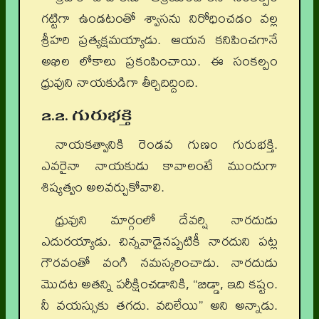
గట్టిగా ఉండటంతో శ్వాసను నిరోధించడం వల్ల
శ్రీహరి ప్రత్యక్షమయ్యాడు. ఆయన కనిపించగానే
అఖిల లోకాలు ప్రకంపించాయి. ఈ సంకల్పం
ధ్రువుని నాయకుడిగా తీర్చిదిద్దింది.
2.2. గురుభక్తి
నాయకత్వానికి రెండవ గుణం గురుభక్తి.
ఎవరైనా నాయకుడు కావాలంటే ముందుగా
శిష్యత్వం అలవర్చుకోవాలి.
ధ్రువుని మార్గంలో దేవర్షి నారదుడు
ఎదురయ్యాడు. చిన్నవాడైనప్పటికీ నారదుని పట్ల
గౌరవంతో వంగి నమస్కరించాడు. నారదుడు
మొదట అతన్ని పరీక్షించడానికి, “బిడ్డా, ఇది కష్టం.
నీ వయస్సుకు తగదు. వదిలేయి” అని అన్నాడు.