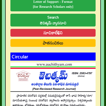
Letter of Support - Format
[for Research Scholars only]
Search
ఔచిత్యమ్ వ్యాససూచి
సూచికాలేఖిని
పాతసంచికలు
Circular