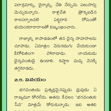
పరాక్రమాన్ని, ధైర్యాన్ని, చేతి నేర్పును పలుసార్లు
మెచ్చుకున్నారు. కాళ్లచేత త్రొక్కబడిన
కాలసర్పాలవలె పట్టరాని రోషంతో
భయంకరాకారాలతో విజృంభించారు.
రాజ్యాన్ని కాపాడడంలో తన ధైర్య సాహసాలను
చూపాడు. ఏమాత్రం వెనుకడుగు వేయకుండా
వీరోచితంగా పోరాడాడు. నాయకుడు
ధైర్యవంతుడై ఉండాలి. కష్టాల మధ్య వెనక్కి
తగ్గకూడదు.
2.5. వినయం
భగవంతుడు ప్రత్యక్షమైనప్పుడు ధ్రువుడు ఏ
రాజ్యమూ కోరలేదు. అతను కేవలం “భగవంతుని
సేవ” మాత్రమే కోరుకున్నాడు. ఇది అతని