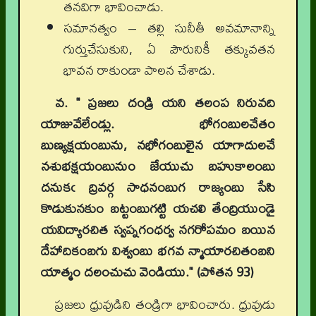
తనవిగా భావించాడు.
సమానత్వం – తల్లి సునీతీ అవమానాన్ని
గుర్తుచేసుకుని, ఏ పౌరునికీ తక్కువతన
భావన రాకుండా పాలన చేశాడు.
వ. " ప్రజలు దండ్రి యని తలంప నిరువది
యాజువేలేండ్లు. భోగంబులచేతం
బుణ్యక్షయంబును
,
నభోగంబులైన యాగాదులచే
నశుభక్షయంబునుం జేయుచు బహుకాలంబు
దనుకఁ ద్రివర్గ సాధనంబుగ రాజ్యంబు సేసి
కొడుకునకుం బట్టంబుగట్టి యచలి తేంద్రియుండై
యవిద్యారచిత స్వప్నగంధర్వ నగరోపమం బయిన
దేహాదికంబగు విశ్వంబు భగవ న్మాయారచితంబని
యాత్మం దలంచుచు వెండియు." (పోతన
93)
ప్రజలు ధ్రువుడిని తండ్రిగా భావించారు. ధ్రువుడు