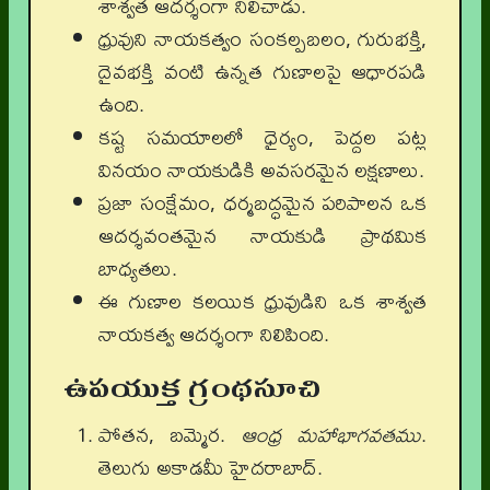
శాశ్వత ఆదర్శంగా నిలిచాడు.
ధ్రువుని నాయకత్వం సంకల్పబలం, గురుభక్తి,
దైవభక్తి వంటి ఉన్నత గుణాలపై ఆధారపడి
ఉంది.
కష్ట సమయాలలో ధైర్యం, పెద్దల పట్ల
వినయం నాయకుడికి అవసరమైన లక్షణాలు.
ప్రజా సంక్షేమం, ధర్మబద్ధమైన పరిపాలన ఒక
ఆదర్శవంతమైన నాయకుడి ప్రాథమిక
బాధ్యతలు.
ఈ గుణాల కలయిక ధ్రువుడిని ఒక శాశ్వత
నాయకత్వ ఆదర్శంగా నిలిపింది.
ఉపయుక్త గ్రంథసూచి
పోతన, బమ్మెర.
ఆంధ్ర మహాభాగవతము
.
తెలుగు అకాడమీ హైదరాబాద్.