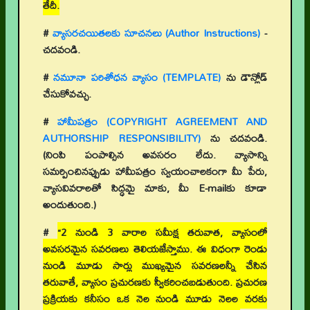
తేదీ.
#
వ్యాసరచయితలకు సూచనలు (Author Instructions)
-
చదవండి.
#
నమూనా పరిశోధన వ్యాసం (TEMPLATE)
ను డౌన్లోడ్
చేసుకోవచ్చు.
#
హామీపత్రం (COPYRIGHT AGREEMENT AND
AUTHORSHIP RESPONSIBILITY)
ను చదవండి.
(నింపి పంపాల్సిన అవసరం లేదు. వ్యాసాన్ని
సమర్పించినప్పుడు హామీపత్రం స్వయంచాలకంగా మీ పేరు,
వ్యాసవివరాలతో సిద్ధమై మాకు, మీ E-mailకు కూడా
అందుతుంది.)
#
“2 నుండి 3 వారాల సమీక్ష తరువాత, వ్యాసంలో
అవసరమైన సవరణలు తెలియజేస్తాము. ఈ విధంగా రెండు
నుండి మూడు సార్లు ముఖ్యమైన సవరణలన్నీ చేసిన
తరువాతే, వ్యాసం ప్రచురణకు స్వీకరించబడుతుంది. ప్రచురణ
ప్రక్రియకు కనీసం ఒక నెల నుండి మూడు నెలల వరకు