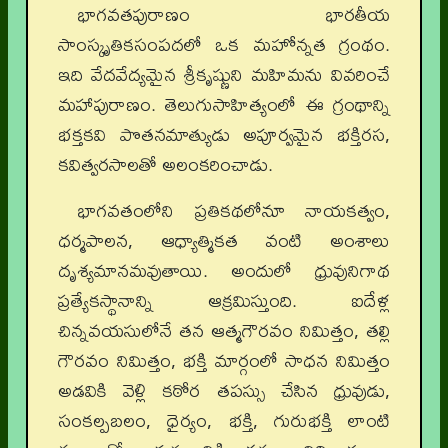
భాగవతపురాణం భారతీయ
సాంస్కృతికసంపదలో ఒక మహోన్నత గ్రంథం.
ఇది వేదవేద్యమైన శ్రీకృష్ణుని మహిమను వివరించే
మహాపురాణం. తెలుగుసాహిత్యంలో ఈ గ్రంథాన్ని
భక్తకవి పొతనమాత్యుడు అపూర్వమైన భక్తిరస,
కవిత్వరసాలతో అలంకరించాడు.
భాగవతంలోని ప్రతికథలోనూ నాయకత్వం,
ధర్మపాలన, ఆధ్యాత్మికత వంటి అంశాలు
దృశ్యమానమవుతాయి. అందులో ధ్రువునిగాథ
ప్రత్యేకస్థానాన్ని ఆక్రమిస్తుంది. ఐదేళ్ల
చిన్నవయసులోనే తన ఆత్మగౌరవం నిమిత్తం, తల్లి
గౌరవం నిమిత్తం, భక్తి మార్గంలో సాధన నిమిత్తం
అడవికి వెళ్లి కఠోర తపస్సు చేసిన ధ్రువుడు,
సంకల్పబలం, ధైర్యం, భక్తి, గురుభక్తి లాంటి