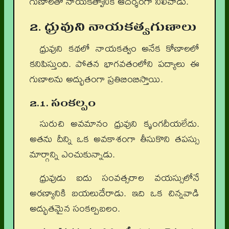
గుణాలతో నాయకత్వానికి ఆదర్శంగా నిలిచాడు.
2. ధ్రువుని నాయకత్వగుణాలు
ధ్రువుని కథలో నాయకత్వం అనేక కోణాలలో
కనిపిస్తుంది. పోతన భాగవతంలోని పద్యాలు ఈ
గుణాలను అద్భుతంగా ప్రతిబింబిస్తాయి.
2.1. సంకల్పం
సురుచి అవమానం ధ్రువుని కృంగదీయలేదు.
అతను దీన్ని ఒక అవకాశంగా తీసుకొని తపస్సు
మార్గాన్ని ఎంచుకున్నాడు.
ధ్రువుడు ఐదు సంవత్సరాల వయస్సులోనే
అరణ్యానికి బయలుదేరాడు. ఇది ఒక చిన్నవాడి
అద్భుతమైన సంకల్పబలం.