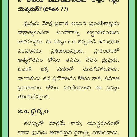
యెవ్వరున్
? (
పోతన
77)
ధ్రువుడు మోక్ష ప్రదాత అయిన పుండరీకాక్షుడు
సాక్షాత్కరింపగా సంసారాన్ని అర్ధించినందుకు
బాధపడ్డాడు. ఈ పద్యం ఒక చిన్నవాడి అనుభూతి
పరివర్తనను ప్రతిబింబిస్తుంది. ప్రారంభంలో
ఆత్మగౌరవం కోసం తపస్సు చేసిన ధ్రువుడు,
చివరికి భక్తి పథంలో మునిగిపోయాడు.
నాయకుడు తన ప్రయోజనం కోసం కాక, సమాజ
ప్రయోజనం కోసం పనిచేయాలని ఈ పద్యం
తెలియజేస్తుంది.
2.4. ధైర్యం
తపస్సులో మాత్రమే కాదు, యుద్ధరంగంలో
కూడా ధ్రువుడు అపారమైన ధైర్యాన్ని చూపించాడు.