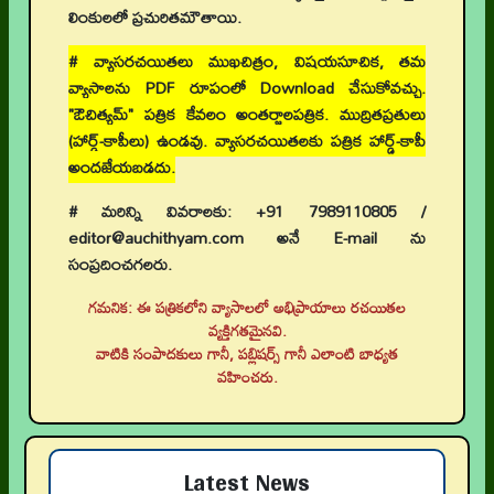
లింకులలో ప్రచురితమౌతాయి.
# వ్యాసరచయితలు ముఖచిత్రం, విషయసూచిక, తమ
వ్యాసాలను PDF రూపంలో Download చేసుకోవచ్చు.
"ఔచిత్యమ్" పత్రిక కేవలం అంతర్జాలపత్రిక. ముద్రితప్రతులు
(హార్డ్-కాపీలు) ఉండవు. వ్యాసరచయితలకు పత్రిక హార్డ్-కాపీ
అందజేయబడదు.
# మరిన్ని వివరాలకు: +91 7989110805 /
editor@auchithyam.com అనే E-mail ను
సంప్రదించగలరు.
గమనిక: ఈ పత్రికలోని వ్యాసాలలో అభిప్రాయాలు రచయితల
👉 నవతరం పరిశోధనలు
వ్యక్తిగతమైనవి.
వాటికి సంపాదకులు గానీ, పబ్లిషర్స్ గానీ ఎలాంటి బాధ్యత
👉 Current Issue
వహించరు.
👉 Call for Papers
👉 Author Guidelines
Latest News