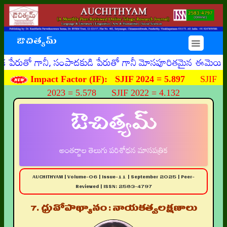
ఔచిత్యమ్
☰
గానీ, సంపాదకుడి పేరుతో గానీ మోసపూరితమైన ఈమెయిళ్ళు, ఊహించన
Impact Factor (IF):
SJIF 2024 = 5.897
SJIF
2023 = 5.578 SJIF 2022 = 4.132
ఔచిత్యమ్
అంతర్జాల తెలుగు పరిశోధన మాసపత్రిక
AUCHITHYAM | Volume-06 | Issue-11 | September 2025 | Peer-
Reviewed | ISSN: 2583-4797
7. ధ్రువోపాఖ్యానం : నాయకత్వలక్షణాలు