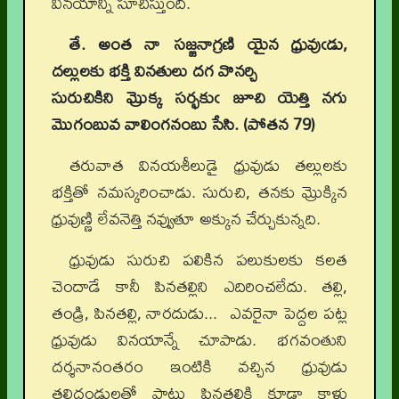
వినయాన్ని సూచిస్తుంది.
తే. అంత నా సజ్జనాగ్రణి యైన ధ్రువుఁడు
,
దల్లులకు భక్తి వినతులు దగ వొనర్చి
సురుచికిని మ్రొక్క సర్భకుఁ జూచి యెత్తి నగు
మొగంబువ వాలింగనంబు సేసి. (పోతన
79)
తరువాత వినయశీలుడై ధ్రువుడు తల్లులకు
భక్తితో నమస్కరించాడు. సురుచి, తనకు మ్రొక్కిన
ధ్రువుణ్ణి లేవనెత్తి నవ్వుతూ అక్కున చేర్చుకున్నది.
ధ్రువుడు సురుచి పలికిన పలుకులకు కలత
చెందాడే కానీ పినతల్లిని ఎదిరించలేదు. తల్లి,
తండ్రి, పినతల్లి, నారదుడు... ఎవరైనా పెద్దల పట్ల
ధ్రువుడు వినయాన్నే చూపాడు. భగవంతుని
దర్శనానంతరం ఇంటికి వచ్చిన ధ్రువుడు
తల్లిదండ్రులతో పాటు పినతల్లికి కూడా కాళ్లు