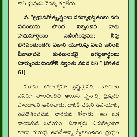
కానీ ధ్రువుడు వెనక్కి తగ్గలేదు.
వ. "త్రిభువనోత్కృష్టంబు ననన్యాధిష్ఠితంబు నగు
పదంబును బొంద విచ్చించిన నాకు
సాధుమార్గంబు వెఱింగింపుము
;
నీవు
భగవంతుండగు వజుని యూరుపు వలన జనించి
వీణావాదన కుశలుండవై జగద్దితార్థంబు
సూర్యుండుమంబోలె వర్తింతు వనిన విని " (పోతన
61)
మూడు లోకాల్లోనూ శ్రేష్టమైనది, ఇతరులు
ఎవరూ పొందలేనిది అయిన స్థానాన్ని ధ్రువుడు
పొందాలని ఆశించాడు. దానికి చక్కని ఉపాయాన్ని
ఉపదేశించమని నారదుని కోరాడు. ఇది ఒక
నాయకుడి వినయం. సవాళ్లను ఎదుర్కొంటూ
కూడా గురువు ఉపదేశాన్ని స్వీకరించడం ధ్రువుని