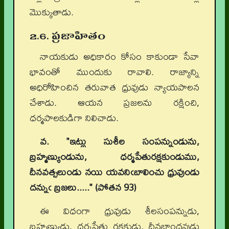
మొక్కుతాడు.
2.6. ప్రజాహితం
నాయకుడు అధికారం కోసం కాకుండా సేవా
భావంతో ముందుకు రావాలి. రాజ్యాన్ని
అధిరోహించిన తరువాత ధ్రువుడు న్యాయపాలన
చేశాడు. ఆయన ప్రజలను రక్షించి,
ధర్మపాలకుడిగా నిలిచాడు.
వ. "ఇట్లు సుశీల సంపన్నుండును
,
బ్రహ్మణ్యుండును
,
ధర్మపేతురక్షకుండుము
,
దీనవత్సలుండు నయి యవనిఁబాలించు ధ్రువుండు
దన్నుఁ బ్రజలు....." (పోతన
93)
ఈ విధంగా ధ్రువుడు శీలసంపన్నుడు,
బ్రహ్మణ్యుడు, ధర్మసేతు రక్షకుడు, దీనబాంధవుడు