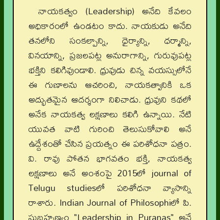
నాయకత్వం (Leadership) అనేది కేవలం
అధికారంలో ఉండటం కాదు. నాయకుడు అనేది
తనలోని సంకల్పాన్ని, ధైర్యాన్ని, ధర్మాన్ని,
వినయాన్ని, ప్రజలపట్ల అనురాగాన్ని, గురువుపట్ల
భక్తిని కలిగివుండాలి. ధ్రువుడు చిన్న వయస్సులోనే
ఈ గుణాలను ఆచరించి, నాయకత్వానికి ఒక
అద్భుతమైన ఆదర్శంగా నిలిచాడు. ధ్రువుని కథలో
అనేక నాయకత్వ లక్షణాలు కలిగి ఉన్నాయి. నేటి
యువత వాటి గురించి తెలుసుకోవాలి అనే
ఉద్దేశంతో చేసిన ప్రయత్నం ఈ పరిశోధనా పత్రం.
వి. రావు పోతన భాగవతం భక్తి, నాయకత్వ
లక్షణాలు అనే అంశంపై 2015లో journal of
Telugu studiesలో పరిశోధనా వ్యాసాన్ని
రాశారు. Indian Journal of Philosophiలో పి.
సుబ్రహ్మణ్యం "Leadership in Puranas" అనే