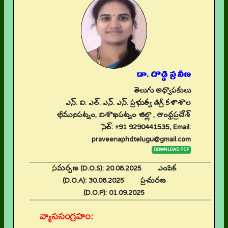
డా. దొడ్డి ప్రవీణ
తెలుగు అధ్యాపకులు
ఎస్. వి. ఎల్. ఎన్. ఎస్. ప్రభుత్వ డిగ్రీ కళాశాల
భీమునిపట్నం, విశాఖపట్నం జిల్లా , ఆంధ్రప్రదేశ్
సెల్: +91 9290441535, Email:
praveenaphdtelugu@gmail.com
DOWNLOAD PDF
సమర్పణ (D.O.S):
20.08.2025
ఎంపిక
(D.O.A):
30.08.2025
ప్రచురణ
(D.O.P):
01.09.2025
వ్యాససంగ్రహం: