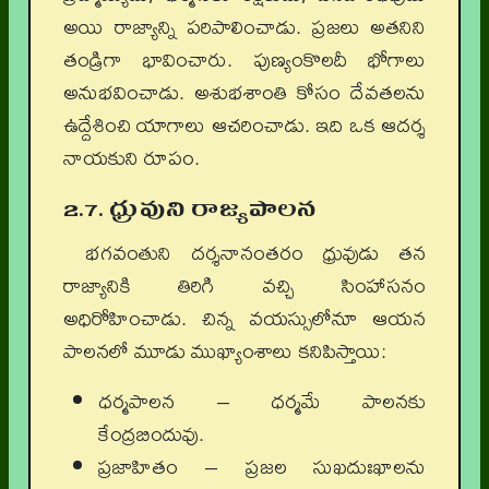
అయి రాజ్యాన్ని పరిపాలించాడు. ప్రజలు అతనిని
తండ్రిగా భావించారు. పుణ్యంకొలదీ భోగాలు
అనుభవించాడు. అశుభశాంతి కోసం దేవతలను
ఉద్దేశించి యాగాలు ఆచరించాడు. ఇది ఒక ఆదర్శ
నాయకుని రూపం.
2.7. ధ్రువుని రాజ్యపాలన
భగవంతుని దర్శనానంతరం ధ్రువుడు తన
రాజ్యానికి తిరిగి వచ్చి సింహాసనం
అధిరోహించాడు. చిన్న వయస్సులోనూ ఆయన
పాలనలో మూడు ముఖ్యాంశాలు కనిపిస్తాయి:
ధర్మపాలన – ధర్మమే పాలనకు
కేంద్రబిందువు.
ప్రజాహితం – ప్రజల సుఖదుఃఖాలను