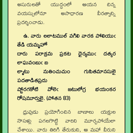
అసురులతో యుద్ధంలో ఆయన చిన్న
వయస్సులోనూ అసాధారణ వీరత్వాన్ని
ప్రదర్శించాడు.
ఉ. వారు లలాటముల్ వగిలి వారక పోలియుఁ
తేడి యమ్మహో
దారు పరాక్రమ ప్రకట ధైర్యముఁ దత్కర
లాఘవంబుఁ బ
ల్మాటు నుతించుచుం గుపితమానసులై
పదతాడితప్రదు
ష్టోరగకోటి వోలెఁ జటులోగ్ర భయంకర
రోషమూర్తులై. (పోతన
83)
ధ్రువుడు ప్రయోగించిన బాణాలు యక్షుల
నొసళ్లు పగలగొట్టి వారిని మూర్చపోయేలా
చేశాయి. వారు తిరిగి తేరుకుని, ఆ మహా వీరుని