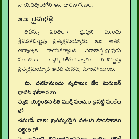
నాయకత్వంలోని అసాధారణ గుణం.
2.3. దైవభక్తి
తపస్సు ఫలితంగా ధ్రువుని ముందు
శ్రీమహావిష్ణువు ప్రత్యక్షమయ్యాడు. ఇది అతని
ఆధ్యాత్మిక నాయకత్వానికి పరాకాష్ఠ.ధ్రువుడు
ముందుగా రాజ్యాన్ని కోరుకున్నాడు. కానీ విష్ణువు
ప్రత్యక్షమయ్యాక అతని మనస్సు మారిపోయింది.
మ. ధనహీనుందు నృపాలుఁ జేరి మిగులన్
ధాటిన్ ఫలీకార మి
మ్మని యర్థించిన రీతి ముక్తి ఫలదుం డైనట్టి పంకేజ
లో
చనుఁడే చాలఁ బ్రసన్నుఁడైన నతనిన్ సాంసారికం
బర్జిఁల గో
న నావంటి విమూఢమానసులు ధాత్రిం గల్గిరే