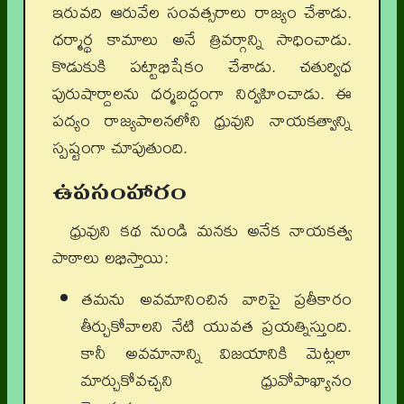
ఇరువది ఆరువేల సంవత్సరాలు రాజ్యం చేశాడు.
ధర్మార్థ కామాలు అనే త్రివర్గాన్ని సాధించాడు.
కొడుకుకి పట్టాభిషేకం చేశాడు. చతుర్విధ
పురుషార్దాలను ధర్మబద్ధంగా నిర్వహించాడు. ఈ
పద్యం రాజ్యపాలనలోని ధ్రువుని నాయకత్వాన్ని
స్పష్టంగా చూపుతుంది.
ఉపసంహారం
ధ్రువుని కథ నుండి మనకు అనేక నాయకత్వ
పాఠాలు లభిస్తాయి:
తమను అవమానించిన వారిపై ప్రతీకారం
తీర్చుకోవాలని నేటి యువత ప్రయత్నిస్తుంది.
కానీ అవమానాన్ని విజయానికి మెట్లలా
మార్చుకోవచ్చని ధ్రువోపాఖ్యానం