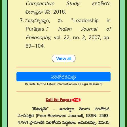
Comparative Study
. భారతీయ
విద్యాప్రకాశన్, 2018.
సుబ్రహ్మణ్యం, పి. "Leadership in
Purāṇas:."
Indian Journal of
Philosophy
, vol. 22, no. 2, 2007, pp.
89–104.
View all
పరిశోధకమిత్ర
(A Portal for the Latest Information on Telugu Research)
Call for Papers
"ఔచిత్యమ్" - అంతర్జాల తెలుగు పరిశోధన
మాసపత్రిక (Peer-Reviewed Journal), [ISSN: 2583-
4797] ప్రామాణిక పరిశోధన పద్ధతులు అనుసరిస్తూ, విషయ