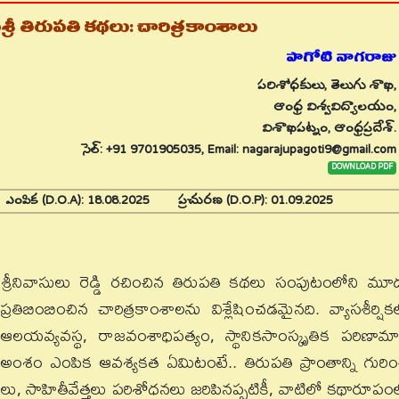
శ్రీ తిరుపతి కథలు: చారిత్రకాంశాలు
పాగోటి నాగరాజు
పరిశోధకులు, తెలుగు శాఖ,
ఆంధ్ర విశ్వవిద్యాలయం,
విశాఖపట్నం, ఆంధ్రప్రదేశ్.
సెల్: +91 9701905035, Email: nagarajupagoti9@gmail.com
DOWNLOAD PDF
5
ఎంపిక (D.O.A):
18.08.2025
ప్రచురణ (D.O.P):
01.09.2025
్రీనివాసులు రెడ్డి రచించిన తిరుపతి కథలు సంపుటంలోని మూ
బింబించిన చారిత్రకాంశాలను విశ్లేషించడమైనది. వ్యాసశీర్షిక
ర, ఆలయవ్యవస్థ, రాజవంశాధిపత్యం, స్థానికసాంస్కృతిక పరిణామ
ఈ అంశం ఎంపిక ఆవశ్యకత ఏమిటంటే.. తిరుపతి ప్రాంతాన్ని గురిం
ులు, సాహితీవేత్తలు పరిశోధనలు జరిపినప్పటికీ, వాటిలో కథారూపం