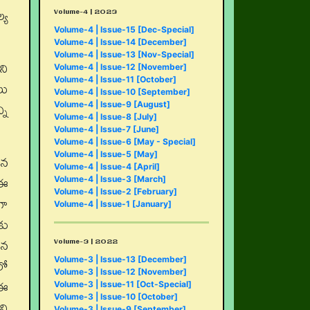
Volume-4 | 2023
్య
Volume-4 | Issue-15 [Dec-Special]
Volume-4 | Issue-14 [December]
Volume-4 | Issue-13 [Nov-Special]
ని
Volume-4 | Issue-12 [November]
Volume-4 | Issue-11 [October]
లు
Volume-4 | Issue-10 [September]
ని
Volume-4 | Issue-9 [August]
Volume-4 | Issue-8 [July]
Volume-4 | Issue-7 [June]
Volume-4 | Issue-6 [May - Special]
Volume-4 | Issue-5 [May]
ైన
Volume-4 | Issue-4 [April]
 ఈ
Volume-4 | Issue-3 [March]
Volume-4 | Issue-2 [February]
గా
Volume-4 | Issue-1 [January]
కు
Volume-3 | 2022
ిన
లో
Volume-3 | Issue-13 [December]
Volume-3 | Issue-12 [November]
 ఈ
Volume-3 | Issue-11 [Oct-Special]
Volume-3 | Issue-10 [October]
ని
Volume-3 | Issue-9 [September]