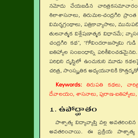
నమోదు చేయబడిన చారిత్రకసమాచారం
శిలాశాసనాలు, తిరుమల-చంద్రగిరి ప్రాం
విమర్శగ్రంథాలు, పత్రికావ్యాసాలు, మున
తులనాత్మక విశ్లేషణాత్మక విధానమే; వ్యా
చంద్రగిరి కథ”, “గోవిందరాజస్వామి గుడి
ఐతిహ్యాల సంబంధాన్ని పరిశీలించడమైనది. క
పరిధిని దృష్టిలో ఉంచుకుని మూడు కథలపై మ
చరిత్ర, సాంస్కృతిక అధ్యయనానికి కొత్తదృక్
Keywords:
తిరుపతి కథలు, చారిత్ర
దేవాలయం, శాసనాలు, పురాణ-ఐతిహ్యాలు, సాం
1. ఉపోద్ఘాతం
పాశ్చాత్య విద్యావ్యాప్తి వల్ల అవతరిం
అవతరించాయి. ఈ ప్రక్రియ పాశ్చాత్య