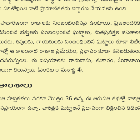
ిశోధించి వాటి ప్రామాణికతను నిర్ధారణ చేయవలసి ఉంది.
లు సాధారణంగా రాజులకు సంబంధించినవై ఉంటాయి. ప్రజలందర
 నడిపించిన భక్తులకు సంబంధించిన ఘట్టాలు, మతప్రవక్తల జీవితాల
శీలురకు, కవులకు, గాయకులకు సంబంధించిన ఘట్టాలు కూడా వీటి
ితాల్లో ఆ కాలంనాటి రాజుల ప్రమేయం, ప్రభావం కూడా కనబడుతుంద
విశదపరుస్తుంది. ఈ విషయాలకు రామదాసు, తుకారం, మీరాబాయ
ుగా నిలుస్తాయి (వెంకట రామశాస్త్రి 4).
్రకాంశాలు
పతి హస్తకళలు వరకూ మొత్తం 36 ఉన్న ఈ తిరుపతి కథల్లో చారిత్ర
ప్రాయంగా ఉన్నా, చారిత్రక ఘట్టాలనే ప్రధానంగా చిత్రించిన కథల