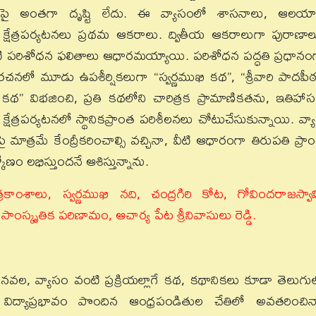
పై అంతగా దృష్టి లేదు. ఈ వ్యాసంలో శాసనాలు, ఆలయ
త క్షేత్రపర్యటనలు ప్రథమ ఆకరాలు. ద్వితీయ ఆకరాలుగా పురాణాల
ుపటి పరిశోధన ఫలితాలు ఆధారమయ్యాయి. పరిశోధన పద్ధతి ప్రధానం
సరచనలో మూడు ఉపశీర్షికలుగా “స్వర్ణముఖి కథ”, “శ్రీవారి పాదపీ
 కథ” విభజించి, ప్రతి కథలోని చారిత్రక ప్రామాణికతను, ఇతిహా
్షేత్రపర్యటనలో స్థానికప్రాంత పరిశీలనలు చోటుచేసుకున్నాయి. వ్య
ాత్రమే కేంద్రీకరించాల్సి వచ్చినా, వీటి ఆధారంగా తిరుపతి ప్రా
కోణం లభిస్తుందనే ఆశిస్తున్నాను.
కాంశాలు, స్వర్ణముఖి నది, చంద్రగిరి కోట, గోవిందరాజస్వా
స్కృతిక పరిణామం, ఆచార్య పేట శ్రీనివాసులు రెడ్డి.
చిన నవల, వ్యాసం వంటి ప్రక్రియల్లాగే కథ, కథానికలు కూడా తెలుగు
 విద్యాప్రభావం పొందిన ఆంధ్రపండితుల చేతిలో అవతరించిన