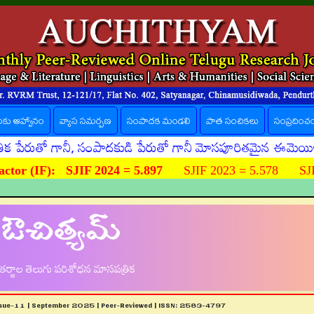
లకు ఆహ్వానం
వ్యాస సమర్పణ
సంపాదక మండలి
పాత సంచికలు
సంప్రదించ
తో గానీ, సంపాదకుడి పేరుతో గానీ మోసపూరితమైన ఈమెయిళ్ళు, ఊహి
ctor (IF):
SJIF 2024 = 5.897
SJIF 2023 = 5.578 SJIF
ఔచిత్యమ్
ర్జాల తెలుగు పరిశోధన మాసపత్రిక
ssue-11 | September 2025 | Peer-Reviewed | ISSN: 2583-4797