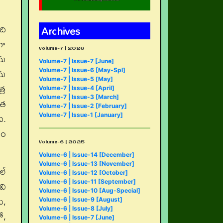
ది
Archives
గా
Volume-7 | 2026
ను
Volume-7 | Issue-7 [June]
ను
Volume-7 | Issue-6 [May-Spl]
Volume-7 | Issue-5 [May]
్ర
Volume-7 | Issue-4 [April]
Volume-7 | Issue-3 [March]
ృత
Volume-7 | Issue-2 [February]
ి.
Volume-7 | Issue-1 [January]
యం
Volume-6 | 2025
Volume-6 | Issue-14 [December]
Volume-6 | Issue-13 [November]
లే
Volume-6 | Issue-12 [October]
వి
Volume-6 | Issue-11 [September]
Volume-6 | Issue-10 [Aug-Special]
ు,
Volume-6 | Issue-9 [August]
Volume-6 | Issue-8 [July]
ో,
Volume-6 | Issue-7 [June]