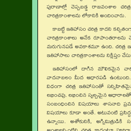
పురాణాల్లో చెప్పబడ్డ రాజవంశాల చరిత
చారిత్రకాంశాలను లోకానికి అందించారు.
కాబట్టి ఇతిహాసం చరిత్ర కాదని కచ్చితంగ
చారిత్రకాంశాలు అనేక రూపాంతరాలను 
మరుగునపడే అవకాశమూ ఉంది. చరిత్ర ఇతిహ
ఇతిహాసాలు చారిత్రకాంశాలను నిక్షిప్తం చే
ఇతిహాసంలో దాగిన మౌలికమైన చారి
వాదనాబలం మీద ఆధారపడి ఉంటుంది. కొ
విధంగా చరిత్ర ఇతిహాసంతో సన్నిహితమైన
లభించవు. లభించిన స్వల్పమైన ఆధారాలతోనే
సంబంధించిన విషయాలు శాసనాది ప్రమ
విషయాలు కూడా అంతే. అటువంటి ప్రసిద్ధ
ఉన్నాయి. అశోకునికి, అగ్నిమిత్రు
అంశాలన్నింటిని చరిత్ర కాదంటూ పూర్తిగా