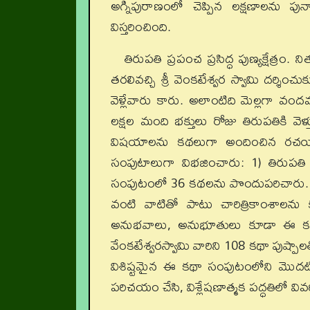
అగ్నిపురాణంలో చెప్పిన లక్షణాలను ప
విస్తరించింది.
తిరుపతి ప్రపంచ ప్రసిద్ధ పుణ్యక్షేత్రం.
తరలివచ్చి శ్రీ వెంకటేశ్వర స్వామి దర్శి
వెళ్లేవారు కారు. అలాంటిది మెల్లగా వ
లక్షల మంది భక్తులు రోజు తిరుపతికి 
విషయాలను కథలుగా అందించిన రచయిత ఆ
సంపుటాలుగా విభజించారు: 1) తిరుపత
సంపుటంలో 36 కథలను పొందుపరిచారు. ఈ క
వంటి వాటితో పాటు చారిత్రికాంశాల
అనుభవాలు, అనుభూతులు కూడా ఈ కథలకు 
వేంకటేశ్వరస్వామి వారిని 108 కథా పుష్పా
విశిష్టమైన ఈ కథా సంపుటంలోని మొదటి
పరిచయం చేసి, విశ్లేషణాత్మక పద్ధతిలో వివరి