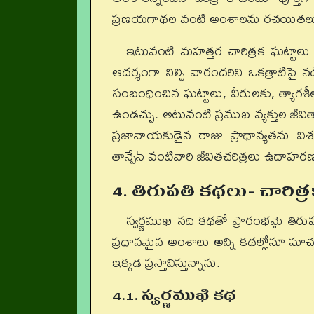
ప్రణయగాథల వంటి అంశాలను రచయితలు పర
ఇటువంటి మహత్తర చారిత్రక ఘట్టా
ఆదర్శంగా నిల్చి వారందరిని ఒకత్రాటిపై
సంబంధించిన ఘట్టాలు, వీరులకు, త్యాగ
ఉండచ్చు. అటువంటి ప్రముఖ వ్యక్తుల జీవ
ప్రజానాయకుడైన రాజు ప్రాధాన్యతను 
తాన్సేన్ వంటివారి జీవితచరిత్రలు ఉదాహరణల
4. తిరుపతి కథలు- చారిత
స్వర్ణముఖి నది కథతో ప్రారంభమై తిరు
ప్రధానమైన అంశాలు అన్ని కథల్లోనూ సూచన
ఇక్కడ ప్రస్తావిస్తున్నాను.
4.1. స్వర్ణముఖి కథ