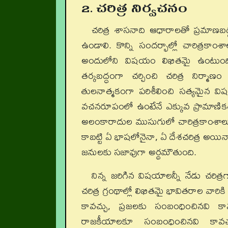
2. చరిత్ర నిర్వచనం
చరిత్ర శాసనాది ఆధారాలతో ప్రమాణబద్ధ
ఉండాలి. కొన్ని సందర్భాల్లో చారిత్రక
అందులోని విషయం లిఖితమై ఉంటుంది
తర్కబద్ధంగా చర్చించి చరిత్ర నిర్మ
తులనాత్మకంగా పరిశీలించి సత్యమైన విషయా
వచనరూపంలో ఉంటేనే ఎక్కువ ప్రామాణికత
అలంకారాదుల ముసుగులో చారిత్రకాంశాలు అ
కాబట్టి ఏ భాషలోనైనా, ఏ దేశచరిత్ర అయి
జనులకు సజావుగా అర్థమౌతుంది.
నిన్న జరిగిన విషయాలన్నీ నేడు చరిత
చరిత్ర గ్రంథాల్లో లిఖితమై భావితరాల వార
కావచ్చు, ప్రజలకు సంబంధించినవి కా
రాజకీయాలకూ సంబంధించినవి కావ