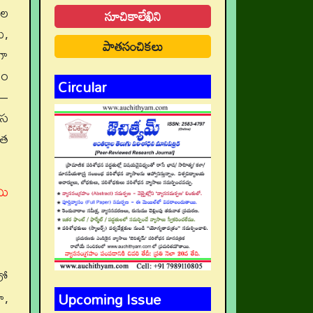
ాల
సూచికాలేఖిని
ు,
పాతసంచికలు
గా
ఠం
Circular
స–
ాస
ంత
మి
లో
Upcoming Issue
ా,