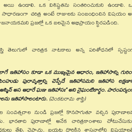
వో అయి ఉండాలి. ఒక విశిష్టతను సంతరించుకుని ఉండాలి. 
ి. కాని సాధారణంగా చరిత్ర అంటే రాజులకు సంబంధించిన విషయం అ
ర రాజనాయకమని ప్రజల్లో ఒక బలమైన అభిప్రాయం స్థిరపడింది.
స్త్రి తెలుగులో చారిత్రక నాటకాలు అన్న పరిశోధనలో స్పష్టం
లాగే ఇతిహాసం కూడా ఒక ముఖ్యమైన ఆధారం, ఇతిహాసాన్ని గురిం
ు పురావృత్తాన్ని చెప్పేదే ఇతిహాసమని ఇతిహాస లక్షణాన్
 అస్మిన్ అస ఆధారే ఘఞ ఇతిహాసః" అని నైఘంటికార్థం. పారంపర్యం
యాలను ఇతిహాసాలంటారు.
(వెంకటరామ శాస్త్రి)
ేల సంవత్సరాల నుండి ప్రజల్లో కొనసాగుతూ వచ్చిన పురాణాల
ారు. భారతాది పురాణాల్లో అనేక చారిత్రకాంశాలు చోటుచేసుకు
ధకులు తేల్చి చెప్పారు. బయట దొరికిన శాసనాల్లోని విషయాల