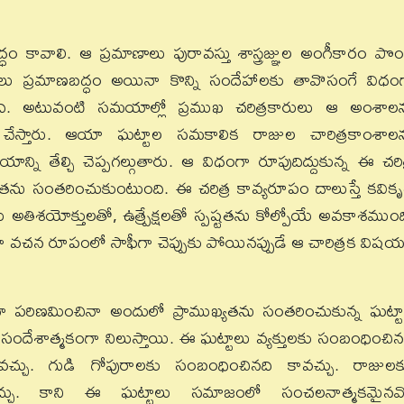
ం కావాలి. ఆ ప్రమాణాలు పురావస్తు శాస్త్రజ్ఞుల అంగీకారం పొం
ాంశాలు ప్రమాణబద్ధం అయినా కొన్ని సందేహాలకు తావొసంగే విధం
. అటువంటి సమయాల్లో ప్రముఖ చరిత్రకారులు ఆ అంశాల
ాణం చేస్తారు. ఆయా ఘట్టాల సమకాలిక రాజుల చారిత్రకాంశాల
న్ని తేల్చి చెప్పగల్గుతారు. ఆ విధంగా రూపుదిద్దుకున్న ఈ చరిత
ను సంతరించుకుంటుంది. ఈ చరిత్ర కావ్యరూపం దాలుస్తే కవిక
తిశయోక్తులతో, ఉత్ప్రేక్షలతో స్పష్టతను కోల్పోయే అవకాశముంద
నా వచన రూపంలో సాఫీగా చెప్పుకు పోయినప్పుడే ఆ చారిత్రక విష
్రగా పరిణమించినా అందులో ప్రాముఖ్యతను సంతరించుకున్న ఘట్టా
ికి సందేశాత్మకంగా నిలుస్తాయి. ఈ ఘట్టాలు వ్యక్తులకు సంబంధించిన
వచ్చు. గుడి గోపురాలకు సంబంధించినది కావచ్చు. రాజులక
చ్చు. కాని ఈ ఘట్టాలు సమాజంలో సంచలనాత్మకమైనవ