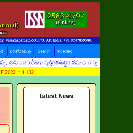
ండి
పరిశోధకమిత్ర
Search
Indexing
ంచని రీతిగా వ్యక్తిగత/ఆర్థిక సమాచారాన్ని దొంగిలించే ప్రమా
 2022 = 4.132
Latest News