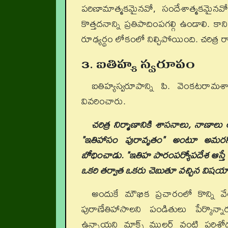
పరిణామాత్మకమైనవో, సందేశాత్మకమైన
కొత్తదనాన్ని ప్రతిపాదింపగల్గి ఉండాల
రూఢ్యర్థం లోకంలో నిల్చిపోయింది. చరిత్
3. ఐతిహ్య స్వరూపం
ఐతిహ్యస్వరూపాన్ని పి. వెంకటరామశా
వివరించారు.
చరిత్ర నిర్మాణానికి శాసనాలు
, నాణాలు 
"ఇతిహాసం పురావృతం" అంటూ అమరసింహుడ
బోధించాడు. "ఇతిహ పారంపర్యోపదేశ ఆస్తే
ఒకరి తర్వాత ఒకరు చెబుతూ వచ్చిన విష
అందుకే మౌఖిక ప్రచారంలో కొన్ని వ
పురాణేతిహాసాలని పండితులు పేర్కొన్న
ఉన్నాయని మాక్స్ ముల్లర్ వంటి పరిశో