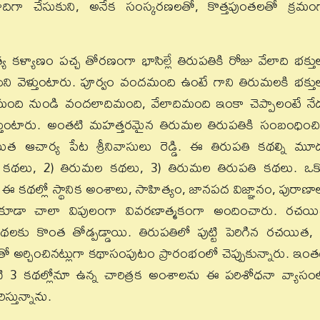
ునాదిగా చేసుకుని, అనేక సంస్కరణలతో, కొత్తపుంతలతో క్రమం
 నిత్య కళ్యాణం పచ్చ తోరణంగా భాసిల్లే తిరుపతికి రోజు వేలాది భక్తు
ంచుకుని వెళ్తుంటారు. పూర్వం వందమంది ఉంటే గాని తిరుమలకి భక్తు
ందమంది నుండి వందలాదిమంది, వేలాదిమంది ఇంకా చెప్పాలంటే నే
వెళ్తుంటారు. అంతటి మహత్తరమైన తిరుమల తిరుపతికి సంబంధించ
చార్య పేట శ్రీనివాసులు రెడ్డి. ఈ తిరుపతి కథల్ని మూ
ి కథలు, 2) తిరుమల కథలు, 3) తిరుమల తిరుపతి కథలు. ఒక్
థల్లో స్థానిక అంశాలు, సాహిత్యం, జానపద విజ్ఞానం, పురాణా
ను కూడా చాలా విపులంగా వివరణాత్మకంగా అందించారు. రచయ
కొంత తోడ్పడ్డాయి. తిరుపతిలో పుట్టి పెరిగిన రచయిత, శ్
లతో అర్చించినట్లుగా కథాసంపుటం ప్రారంభంలో చెప్పుకున్నారు. ఇంత
 3 కథల్లోనూ ఉన్న చారిత్రక అంశాలను ఈ పరిశోధనా వ్యాసం
స్తున్నాను.