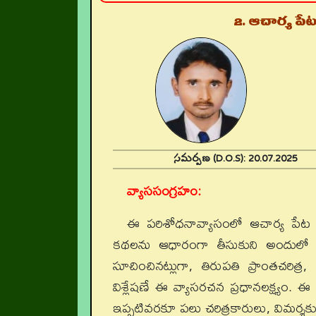
2. ఆచార్య పేట
సమర్పణ (D.O.S):
20.07.202
వ్యాససంగ్రహం:
ఈ పరిశోధనావ్యాసంలో ఆచార్య పేట శ
కథలను ఆధారంగా తీసుకుని అందులో ప్రతి
సూచించినట్లుగా, తిరుపతి ప్రాంతచరిత్
విశ్లేషణే ఈ వ్యాసరచన ప్రధానలక్ష్యం. 
ఇప్పటివరకూ పలు చరిత్రకారులు, విమర్శక