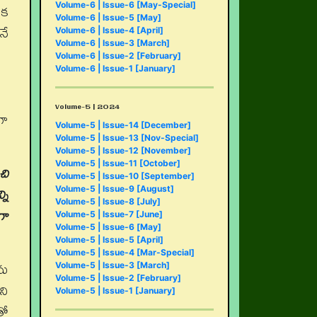
ఒక
Volume-6 | Issue-6 [May-Special]
Volume-6 | Issue-5 [May]
నే
Volume-6 | Issue-4 [April]
Volume-6 | Issue-3 [March]
Volume-6 | Issue-2 [February]
Volume-6 | Issue-1 [January]
Volume-5 | 2024
గా
Volume-5 | Issue-14 [December]
Volume-5 | Issue-13 [Nov-Special]
Volume-5 | Issue-12 [November]
Volume-5 | Issue-11 [October]
చి
Volume-5 | Issue-10 [September]
ని
Volume-5 | Issue-9 [August]
Volume-5 | Issue-8 [July]
గా
Volume-5 | Issue-7 [June]
Volume-5 | Issue-6 [May]
Volume-5 | Issue-5 [April]
Volume-5 | Issue-4 [Mar-Special]
ను
Volume-5 | Issue-3 [March]
Volume-5 | Issue-2 [February]
ని
Volume-5 | Issue-1 [January]
తో