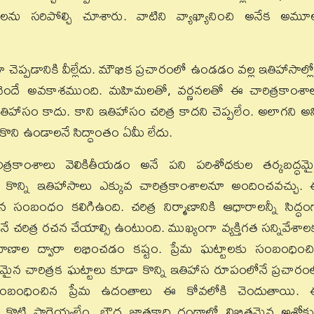
్రలను సరిపోల్చి చూశారు. వాటిని వ్యాఖ్యానించి అనేక అమూల
ా చెప్పడానికి వీల్లేదు. మౌఖిక ప్రచారంలో ఉండడం వల్ల ఇతిహాసాల్లో
చెందే అవకాశముంది. మహిమలతో, వర్ణనలతో ఈ చారిత్రకాంశా
ాసం కాదు. కాని ఇతిహాసం చరిత్ర కాదని చెప్పలేం. అలాగని అన్
సుకొని ఉండాలనే సిద్ధాంతం ఏమీ లేదు.
త్రకాంశాలు వెలికితీయడం అనే పని పరిశోధకుల తర్కబద్ధమ
న్ని ఇతిహాసాలు ఎక్కువ చారిత్రకాంశాలనూ అందించవచ్చు.
 సంబంధం కలిగిఉంది. చరిత్ర నిర్మాణానికి ఆధారాలన్నీ సిద్ధం
 చరిత్ర రచన చేయాల్సి ఉంటుంది. ముఖ్యంగా వ్యక్తిగత సన్నివేశాల
ాణాల ద్వారా లభించడం కష్టం. ప్రేమ ఘట్టాలకు సంబంధించ
మైన చారిత్రక ఘట్టాలు కూడా కొన్ని ఇతిహాస రూపంలోనే ప్రచారం
డికి సంబంధించిన ప్రేమ ఉదంతాలు ఈ కోవలోకి చెందుతాయి.
 కొట్టి పారెయ్యలేం. బౌద్ధ జాతకాది గ్రంథాల్లో లిఖితమైన అశోకు