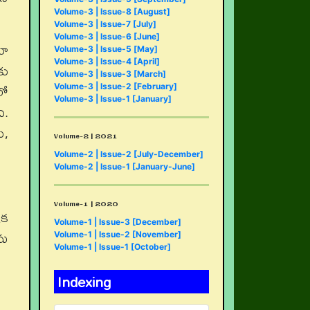
Volume-3 | Issue-8 [August]
Volume-3 | Issue-7 [July]
Volume-3 | Issue-6 [June]
కూ
Volume-3 | Issue-5 [May]
Volume-3 | Issue-4 [April]
కు
Volume-3 | Issue-3 [March]
లో
Volume-3 | Issue-2 [February]
Volume-3 | Issue-1 [January]
ి.
ి,
Volume-2 | 2021
Volume-2 | Issue-2 [July-December]
Volume-2 | Issue-1 [January-June]
Volume-1 | 2020
ిక
Volume-1 | Issue-3 [December]
ను
Volume-1 | Issue-2 [November]
Volume-1 | Issue-1 [October]
Indexing