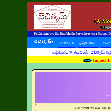
ఔచిత్యమ్
(current)
మా గురించి
ప్రస్తుత సంచిక
వ్యాసా
అప్రమత్తంగా ఉండండి. ఔచిత్యమ్ పత్రిక పేరు
Impact Fa
అంత
AUCHITHYAM | Volume-06 | I