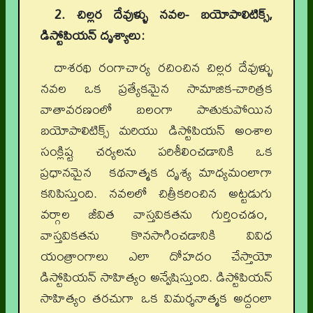
2. చిల్లర దేవుళ్ళు నవల- బయోపాలిటిక్స్,
డిస్టోపియన్ దృశ్యాలు:
దాశరథి రంగాచార్య రచించిన చిల్లర దేవుళ్ళు
నవల ఒక ప్రత్యేకమైన సామాజిక-చారిత్రక
వాతావరణంలో బలంగా పాతుకుపోయిన
బయోపాలిటిక్స్ మరియు డిస్టోపియన్ అంశాల
సంక్లిష్ట చర్యలను పరిశీలించడానికి ఒక
ప్రధానమైన కథనాత్మక దృశ్య మాధ్యమంలాగా
కనిపిస్తుంది. నవలలో చిత్రీకరించిన అట్టడుగు
వర్గాల జీవిత వాస్తవికతను గుర్తించడం,
వాస్తవికతను కొనసాగించడానికి వివిధ
యంత్రాంగాలు ఎలా దోహదం చేస్తాయో
డిస్టోపియన్ సాహిత్యం అన్వేషిస్తుంది. డిస్టోపియన్
సాహిత్యం తరచుగా ఒక విమర్శనాత్మక అద్దంలా