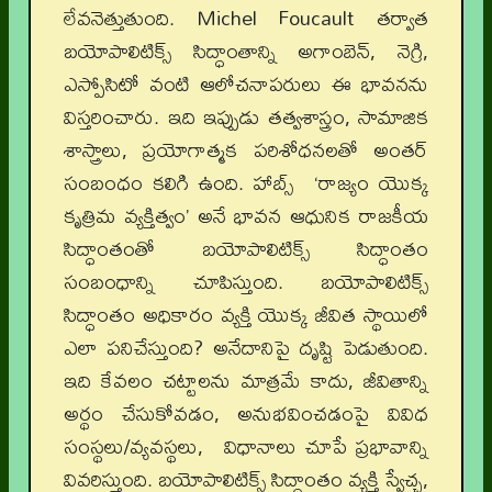
లేవనెత్తుతుంది. Michel Foucault తర్వాత
బయోపాలిటిక్స్ సిద్ధాంతాన్ని అగాంబెన్, నెగ్రి,
ఎస్పోసిటో వంటి ఆలోచనాపరులు ఈ భావనను
విస్తరించారు. ఇది ఇప్పుడు తత్వశాస్త్రం, సామాజిక
శాస్త్రాలు, ప్రయోగాత్మక పరిశోధనలతో అంతర్
సంబంధం కలిగి ఉంది. హాబ్స్ ‘రాజ్యం యొక్క
కృత్రిమ వ్యక్తిత్వం’ అనే భావన ఆధునిక రాజకీయ
సిద్ధాంతంతో బయోపాలిటిక్స్ సిద్ధాంతం
సంబంధాన్ని చూపిస్తుంది. బయోపాలిటిక్స్
సిద్ధాంతం అధికారం వ్యక్తి యొక్క జీవిత స్థాయిలో
ఎలా పనిచేస్తుంది? అనేదానిపై దృష్టి పెడుతుంది.
ఇది కేవలం చట్టాలను మాత్రమే కాదు, జీవితాన్ని
అర్థం చేసుకోవడం, అనుభవించడంపై వివిధ
సంస్థలు/వ్యవస్థలు, విధానాలు చూపే ప్రభావాన్ని
వివరిస్తుంది. బయోపాలిటిక్స్ సిద్ధాంతం వ్యక్తి స్వేచ్ఛ,