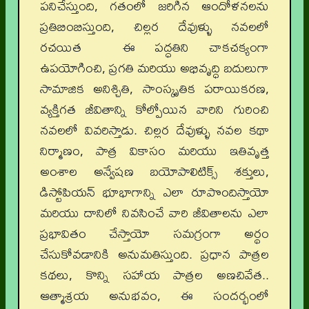
పనిచేస్తుంది, గతంలో జరిగిన ఆందోళనలను
ప్రతిబింబిస్తుంది, చిల్లర దేవుళ్ళు నవలలో
రచయిత ఈ పద్ధతిని చాకచక్యంగా
ఉపయోగించి, ప్రగతి మరియు అభివృద్ధి బదులుగా
సామాజిక అనిశ్చితి, సాంస్కృతిక పరాయికరణ,
వ్యక్తిగత జీవితాన్ని కోల్పోయిన వారిని గురించి
నవలలో వివరిస్తాడు. చిల్లర దేవుళ్ళు నవల కథా
నిర్మాణం, పాత్ర వికాసం మరియు ఇతివృత్త
అంశాల అన్వేషణ బయోపాలిటిక్స్ శక్తులు,
డిస్టోపియన్ భూభాగాన్ని ఎలా రూపొందిస్తాయో
మరియు దానిలో నివసించే వారి జీవితాలను ఎలా
ప్రభావితం చేస్తాయో సమగ్రంగా అర్థం
చేసుకోవడానికి అనుమతిస్తుంది. ప్రధాన పాత్రల
కథలు, కొన్ని సహాయ పాత్రల అణచివేత..
ఆత్మాశ్రయ అనుభవం, ఈ సందర్భంలో