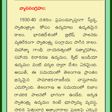
వ్యాససంగ్రహం:
1930-40 దశకం- ప్రపంచవ్యాప్తంగా స్వేచ్ఛ,
స్వాతంత్ర్యాల కోసం ఉద్యమాలు ఉధృతమైన
కాలం. భారతదేశంలో బ్రిటిష్ పాలనకు
వ్యతిరేకంగా స్వాతంత్ర్య సంగ్రామం సాగిన కాలం.
మహాత్మా గాంధీ నాయకత్వంలో సత్యాగ్రహాలు,
సహాయ నిరాకరణ ఉద్యమం, క్విట్ ఇండియా
ఉద్యమం వంటి చర్యల ద్వారా దేశం ఏకమైంది.
అయితే, ఈ సమయంలో తెలంగాణ ప్రాంతం
భిన్నమైన సామాజిక-రాజకీయ వాస్తవాలను
ఎదుర్కొంది. తెలంగాణ ఆ సమయంలో నిజాం
రాచరిక పాలనలో భాగంగా ఉండేది. ఇక్కడ
స్వాతంత్ర్య ఉద్యమం కంటే భూస్వామ్య వ్యవస్థ,
స్థానిక పెత్తందార్ల అత్యాచారాలు ప్రజలపై ఎక్కువ