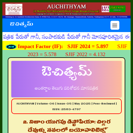
ఔచిత్యమ్
☰
రుతో గానీ, సంపాదకుడి పేరుతో గానీ మోసపూరితమైన ఈమెయిళ్ళు, ఊహ
Impact Factor (IF):
SJIF 2024 = 5.897
SJIF
2023 = 5.578 SJIF 2022 = 4.132
ఔచిత్యమ్
అంతర్జాల తెలుగు పరిశోధన మాసపత్రిక
AUCHITHYAM | Volume-06 | Issue-05 | May 2025 | Peer-Reviewed |
ISSN: 2583-4797
2. నిజాం యుగపు డిస్టోపియా: చిల్లర
దేవుళ్ళు నవలలో బయోపాలిటిక్స్