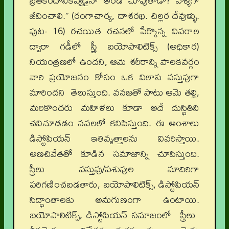
బ్రతికిందానికెవ్వడైనా అండ చూపుతాడా? వేశ్యగా
జీవించాలి.” (రంగాచార్య, దాశరథి. చిల్లర దేవుళ్ళు.
పుట- 16) రచయిత రచనలో పేర్కొన్న వివరాల
ద్వారా గడీలో స్త్రీ బయోపాలిటిక్స్ (అధికార)
నియంత్రణలో ఉందని, ఆమె శరీరాన్ని పాలకవర్గం
వారి ప్రయోజనం కోసం ఒక విలాస వస్తువుగా
మారిందని తెలుస్తుంది. వనజతో పాటు ఆమె తల్లి,
మరికొందరు మహిళలు కూడా అదే దుస్థితిని
చవిచూడడం నవలలో కనిపిస్తుంది. ఈ అంశాలు
డిస్టోపియన్ ఇతివృత్తాలను వివరిస్తాయి.
అణచివేతతో కూడిన సమాజాన్ని చూపిస్తుంది.
స్త్రీలు వస్తువు/పశువుల మాదిరిగా
పరిగణించబడతారు, బయోపాలిటిక్స్, డిస్టోపియన్
సిద్ధాంతాలకు అనుగుణంగా ఉంటాయి.
బయోపాలిటిక్స్, డిస్టోపియన్ సమాజంలో స్త్రీలు