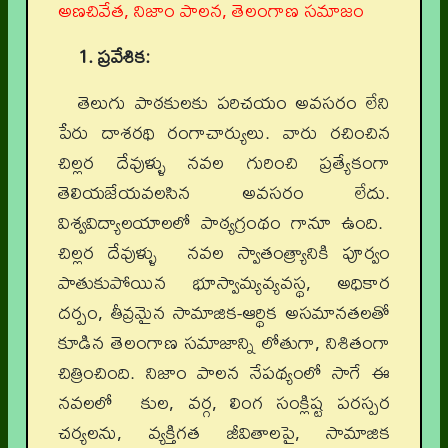
అణచివేత, నిజాం పాలన, తెలంగాణ సమాజం
1. ప్రవేశిక:
తెలుగు పాఠకులకు పరిచయం అవసరం లేని
పేరు దాశరథి రంగాచార్యులు. వారు రచించిన
చిల్లర దేవుళ్ళు నవల గురించి ప్రత్యేకంగా
తెలియజేయవలసిన అవసరం లేదు.
విశ్వవిద్యాలయాలలో పాఠ్యగ్రంథం గానూ ఉంది.
చిల్లర దేవుళ్ళు నవల స్వాతంత్ర్యానికి పూర్వం
పాతుకుపోయిన భూస్వామ్యవ్యవస్థ, అధికార
దర్పం, తీవ్రమైన సామాజిక-ఆర్థిక అసమానతలతో
కూడిన తెలంగాణ సమాజాన్ని లోతుగా, నిశితంగా
చిత్రించింది. నిజాం పాలన నేపథ్యంలో సాగే ఈ
నవలలో కుల, వర్గ, లింగ సంక్లిష్ట పరస్పర
చర్యలను, వ్యక్తిగత జీవితాలపై, సామాజిక