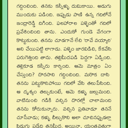
గద్దించింది. తనకు కన్నీళ్ళు దుమికాయి. అడుగు
ముందుకు పడింది. ఇప్పుడు పాణి ఉన్న గదిలోనే
ఇంద్రారెడ్డి దిగింది. ఫలహారాల పళ్ళెంతో గదిలో
ప్రవేశించింది తాను. ఎందుకో గుండె వేగంగా
కొట్టుకుంది. తనను చూడగానే లేచి ‘రావే వయ్యారి’
అని చేయిపట్టి లాగాడు. పళ్ళెం జారవిడిచి, కేకవేసి
పరుగెత్తింది తాను. తల్లిమీదపడి పెద్దగా ఏడ్చింది.
తల్లికూడ కన్నీరు కార్చింది. ఆమె మాత్రం ఏం
చేస్తుంది? దొరసాని గద్దించింది. మరొక దాసి
తనను పట్టుకొనిపోయి గదిలో వేసి తలుపేసింది.
ఆ దృశ్యం తల్చుకుంటే, ఆమె కళ్ళు జల్లుమంది.
వాటినుంచి గడికి వచ్చిన దొరల్లో చాలామంది
తనను కోరుకున్నారు. వచ్చిన ప్రతివాడూ తననే
చూసేవాడు; కళ్ళు చీల్చుకొని అలా చూచినప్పుడల్లా
పిడుగు పడేది తనమీద. అయినా, యంత్రవతుగా