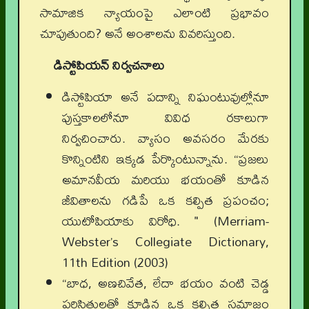
సామాజిక న్యాయంపై ఎలాంటి ప్రభావం
చూపుతుంది? అనే అంశాలను వివరిస్తుంది.
డిస్టోపియన్ నిర్వచనాలు
డిస్టోపియా అనే పదాన్ని నిఘంటువుల్లోనూ
పుస్తకాలలోనూ వివిధ రకాలుగా
నిర్వచించారు. వ్యాసం అవసరం మేరకు
కొన్నింటిని ఇక్కడ పేర్కొంటున్నాను. “ప్రజలు
అమానవీయ మరియు భయంతో కూడిన
జీవితాలను గడిపే ఒక కల్పిత ప్రపంచం;
యుటోపియాకు విరోధి. " (Merriam-
Webster’s Collegiate Dictionary,
11th Edition (2003)
“బాధ, అణచివేత, లేదా భయం వంటి చెడ్డ
పరిస్థితులతో కూడిన ఒక కల్పిత సమాజం