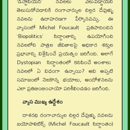
‘డిస్టోపియన్’ నవలలు వెలువడ్డాయని
తెలుసుకోవడానికి రంగాచార్యుల చిల్లర దేవుళ్ళు
నవలను ఉదాహరణగా పేర్కొనవచ్చు. ఈ
వ్యాసంలో Michel Foucault ప్రతిపాదించిన
‘Biopolitics’ సిద్ధాంతాన్ని ఉపయోగించి
నవలలోని పాత్రల జీవితాలపై అధికార శక్తుల
ప్రభావాన్ని విశ్లేషించే ప్రయత్నం జరిగింది. అలాగే
Dystopian సిద్ధాంతంలో కనిపించే అంశాలు
నవలలో ఏ విధంగా ఉన్నాయి? అవి అప్పటి
సమాజంలో నెలకొన్న భయాలు, ఆందోళనలను
ఎలా ప్రతిబింబించాయో పరిశీలించడం జరిగింది.
వ్యాస ముఖ్య ఉద్దేశం
దాశరథి రంగాచార్యుల చిల్లర దేవుళ్ళు నవలను
బయోపాలిటిక్స్ (Michel Foucault సిద్ధాంతం)