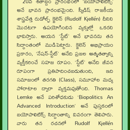
20వ శతాబ్దం ప్రారంభంలో ‘బయోపాలిటిక్స్’
అనే భావన ప్రారంభమైంది. స్వీడిష్ రాజకీయ
శాస్త్రవేత్త రుడోల్ఫ్ క్జెలెన్ (Rudolf Kjellén) దీనిని
మొదటగా ఉపయోగించిన వ్యక్తుల్లో ఒకరని
భావిస్తారు. ఆయన ‘స్టేట్’ అనే భావనను తన
సిద్ధాంతంలో ముడిపెట్టారు. క్జెలెన్ అభిప్రాయం
ప్రకారం, ‘నేషన్-స్టేట్’ అనేది ప్రజల ఆత్మతత్వాన్ని
వ్యక్తీకరించే సహజ రూపం. ‘స్టేట్’ అనేది జీవన
రూపంగా ప్రతిపాదించబడుతుంది, ఇది
సమాజంలో తరగతి (Class), సమూహాల మధ్య
పోరాటాల ద్వారా వ్యక్తమవుతోంది. Thomas
Lemke అనే పరిశోధకుడు ‘Biopolitics An
Advanced Introduction’ అనే పుస్తకంలో
బయోపాలిటిక్స్ సిద్ధాంతాన్ని వివరంగా తెలిపారు.
వారు తన రచనలో Rudolf Kjellén