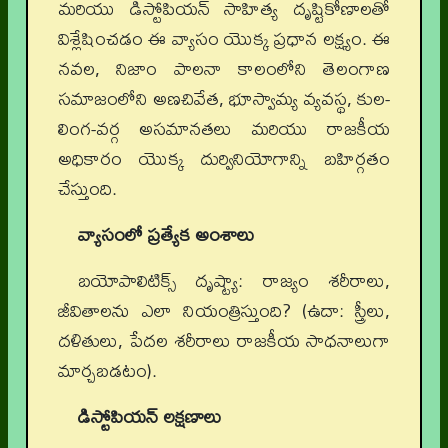
మరియు డిస్టోపియన్ సాహిత్య దృష్టికోణాలతో
విశ్లేషించడం ఈ వ్యాసం యొక్క ప్రధాన లక్ష్యం. ఈ
నవల, నిజాం పాలనా కాలంలోని తెలంగాణ
సమాజంలోని అణచివేత, భూస్వామ్య వ్యవస్థ, కుల-
లింగ-వర్గ అసమానతలు మరియు రాజకీయ
అధికారం యొక్క దుర్వినియోగాన్ని బహిర్గతం
చేస్తుంది.
వ్యాసంలో ప్రత్యేక అంశాలు
బయోపాలిటిక్స్ దృష్ట్యా: రాజ్యం శరీరాలు,
జీవితాలను ఎలా నియంత్రిస్తుంది? (ఉదా: స్త్రీలు,
దళితులు, పేదల శరీరాలు రాజకీయ సాధనాలుగా
మార్చబడటం).
డిస్టోపియన్ లక్షణాలు