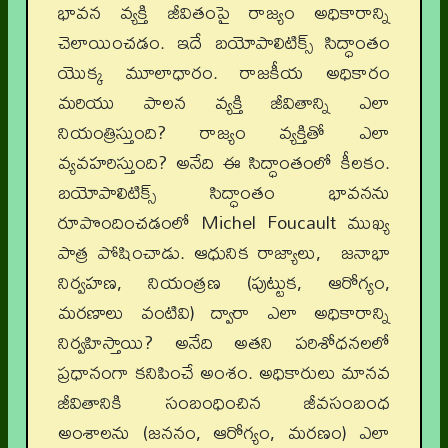
భావన వ్యక్తి జీవితంపై రాజ్యం అధికారాన్ని
చెలాయించడం. ఇదే బయోపాలిటిక్స్ సిద్ధాంతం
యొక్క మూలాధారం. రాజకీయ అధికారం
మరియు పాలన వ్యక్తి జీవితాన్ని ఎలా
నియంత్రిస్తుంది? రాజ్యం వ్యక్తితో ఎలా
వ్యవహరిస్తుంది? అనేది ఈ సిద్ధాంతంలో కీలకం.
బయోపాలిటిక్స్ సిద్ధాంతం భావనను
రూపొందించడంలో Michel Foucault ముఖ్య
పాత్ర పోషించాడు. ఆధునిక రాజ్యాలు, జనాభా
నిర్వహణ, నియంత్రణ (పుట్టుక, ఆరోగ్యం,
మరణాలు వంటివి) ద్వారా ఎలా అధికారాన్ని
నిర్వహిస్తాయి? అనేది అతని పరిశోధనలలో
ప్రధానంగా కనిపించే అంశం. అధికారులు మానవ
జీవితానికి సంబంధించిన జీవసంబంధ
అంశాలను (జననం, ఆరోగ్యం, మరణం) ఎలా