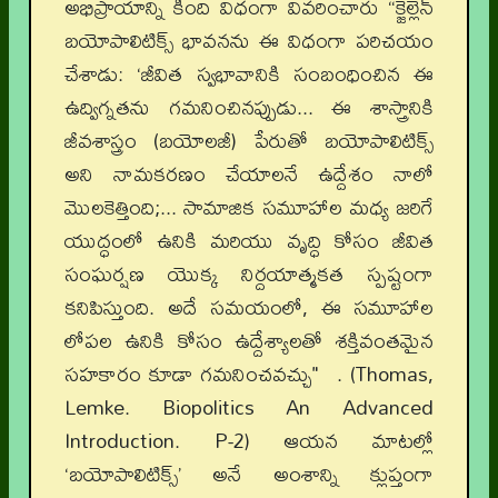
అభిప్రాయాన్ని కింది విధంగా వివరించారు “క్జెల్లెన్
బయోపాలిటిక్స్ భావనను ఈ విధంగా పరిచయం
చేశాడు: ‘జీవిత స్వభావానికి సంబంధించిన ఈ
ఉద్విగ్నతను గమనించినప్పుడు... ఈ శాస్త్రానికి
జీవశాస్త్రం (బయోలజీ) పేరుతో బయోపాలిటిక్స్
అని నామకరణం చేయాలనే ఉద్దేశం నాలో
మొలకెత్తింది;... సామాజిక సమూహాల మధ్య జరిగే
యుద్ధంలో ఉనికి మరియు వృద్ధి కోసం జీవిత
సంఘర్షణ యొక్క నిర్దయాత్మకత స్పష్టంగా
కనిపిస్తుంది. అదే సమయంలో, ఈ సమూహాల
లోపల ఉనికి కోసం ఉద్దేశ్యాలతో శక్తివంతమైన
సహకారం కూడా గమనించవచ్చు" . (Thomas,
Lemke. Biopolitics An Advanced
Introduction. P-2) ఆయన మాటల్లో
‘బయోపాలిటిక్స్’ అనే అంశాన్ని క్లుప్తంగా