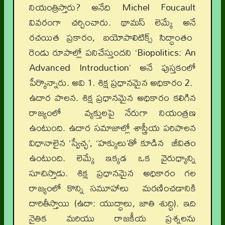
నియంత్రిస్తారు? అనేది Michel Foucault
వివరంగా చర్చించారు. థామస్ లెమ్కే అనే
రచయిత ప్రకారం, బయోపాలిటిక్స్ సిద్ధాంతం
రెండు రూపాల్లో పనిచేస్తుందని ‘Biopolitics: An
Advanced Introduction’ అనే పుస్తకంలో
పేర్కొన్నారు. అవి 1. శిక్ష ప్రధానమైన అధికారం 2.
ఉదార పాలన. శిక్ష ప్రధానమైన అధికారం కలిగిన
రాజ్యంలో వ్యక్తులపై నేరుగా నియంత్రణ
ఉంటుంది. ఉదార సమాజాల్లో శాస్త్రీయ పరిపాలన
విధానాలైన ‘స్వేచ్ఛ’, ‘హక్కులు’తో కూడిన జీవితం
ఉంటుంది. లెమ్కే ఇక్కడ ఒక వైరుధ్యాన్ని
సూచిస్తాడు. శిక్ష ప్రధానమైన అధికారం గల
రాజ్యంలో కొన్ని సమూహాలు మరణించడానికి
దారితీస్తాయి (ఉదా: యుద్ధాలు, జాతి శుద్ధి). ఇది
నైతిక మరియు రాజకీయ ప్రశ్నలను