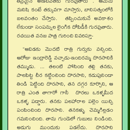
తీవ్రమైన అణచివేతకు గురవుతారు . ఆమెను
మనిషి కంటే తక్కువగా చూస్తారు, బానిసత్వంలోకి
బలవంతం చేస్తారు. తప్పించుకునే అవకాశం
లేకుండా సంపన్నుల లైంగిక దోపిడీకి గురవుతారు.
రచయిత వనజ పాత్ర గురించి వివరిస్తూ-
“ఆవిడకు మొదటి రాత్రి గుర్తుకు వచ్చింది.
ఆరోజు ఇంద్రారెడ్డి వచ్చాడు-ఇందిరమ్మ దొరసానికి
తమ్ముడు. ... తలంటి పోసింది తల్లి తనకు,
పాలపిట్ట చీర కట్టించింది దొరసాని, కడుపునిండా
తిండి పెట్టింది దొరసాని, తన దగ్గర కూర్చొని, ఆ
రాత్రి ఎంత తాగారో గానీ దొరలు ఒకళ్ళమీద
ఒకళ్ళ పడ్డారు. తనకు పలహారాల పల్లెం యిచ్చి
పంపించింది దొరసాని. తనకళ్ళు చెమ్మగిల్లడం
గమనించింది. తాను గుండెలో గుబులు నిండింది.
అడుగు ముందుకు పడలేదు. దొరసాని