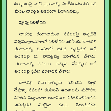
నిర్మాణంపై వాటి ప్రభావాన్ని పరిశీలించడానికి ఒక
మంచి చారిత్రక ఆకరంగా పేర్కొనవచ్చు.
పూర్వ పరిశోధన
దాశరథి రంగాచార్యుల నవలలపై ఇప్పటికే
విశ్వవిద్యాలయాలలో పరిశోధన జరిగింది. ‘దాశరథి
రంగాచార్య రచనలలో జీవిత దృక్పథం’ అనే
అంశంపై వి. సావిత్రమ్మ పరిశోధన చేశారు.
‘రంగాచార్య నవలలు- ఉద్యమ నేపథ్యం’ అనే
అంశంపై శ్రీదేవి పరిశోధన చేశారు.
దాశరథి రంగాచార్యులు రచించిన చిల్లర
దేవుళ్ళు నవలలో కనిపించే అంశాలను మరోసారి
నూతన సిద్ధాంతాల ఆధారంగా పరిశీలించవలసిన
ఆవశ్యకత ఎంతైనా ఉంది. తెలుగులోను