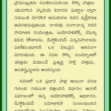
ప్రాముఖ్యతను సంతరించుకుంది. కొన్ని పాత్రలు
చవిచూసిన హృదయ విదారక ఘట్టాల ద్వారా
రచయిత మానసిక అనుభవాల కథన వ్యక్తీకరణ
అవగతమవుతుంది. దాశరథి రంగాచార్య రచన
సామాజిక నియంత్రణ, బయోపాలిటిక్స్ యొక్క
వివిధ కోణాలను, డిస్టోపియన్ పర్యవసానాలను
పరిశీలించడానికి ఒక విలువైన ఆకరంగా
మారుతుంది. ఈ నవల కొన్ని సందర్భాలలో
చరిత్రను వివరించే ప్రత్యక్ష సాక్షి పాత్రను,
అంతర్దృష్టులను అందిస్తుంది.
నవలలో ఒక ప్రధాన పాత్ర అయినా వనజ
గురించి రచయిత చిత్రించిన విధానం ఆనాటి
సమాజంలో ఉన్న బయోపాలిటిక్స్ అధికారం,
డిస్టోపియన్ సమాజానికి సంబంధించిన
అమానవీయ సంఘటనలు గుర్తుకు వస్తాయి.