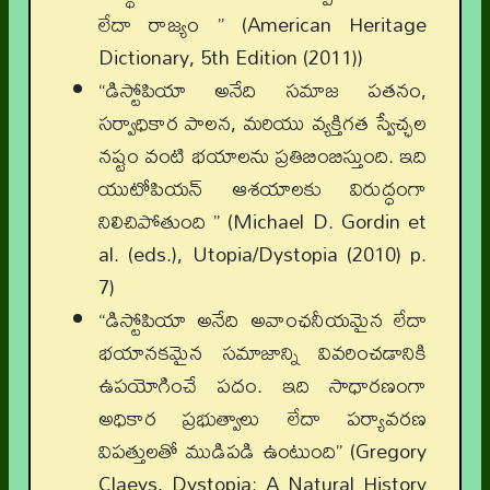
లేదా రాజ్యం ” (American Heritage
Dictionary, 5th Edition (2011))
“డిస్టోపియా అనేది సమాజ పతనం,
సర్వాధికార పాలన, మరియు వ్యక్తిగత స్వేచ్ఛల
నష్టం వంటి భయాలను ప్రతిబింబిస్తుంది. ఇది
యుటోపియన్ ఆశయాలకు విరుద్ధంగా
నిలిచిపోతుంది ” (Michael D. Gordin et
al. (eds.), Utopia/Dystopia (2010) p.
7)
“డిస్టోపియా అనేది అవాంఛనీయమైన లేదా
భయానకమైన సమాజాన్ని వివరించడానికి
ఉపయోగించే పదం. ఇది సాధారణంగా
అధికార ప్రభుత్వాలు లేదా పర్యావరణ
విపత్తులతో ముడిపడి ఉంటుంది” (Gregory
Claeys, Dystopia: A Natural History