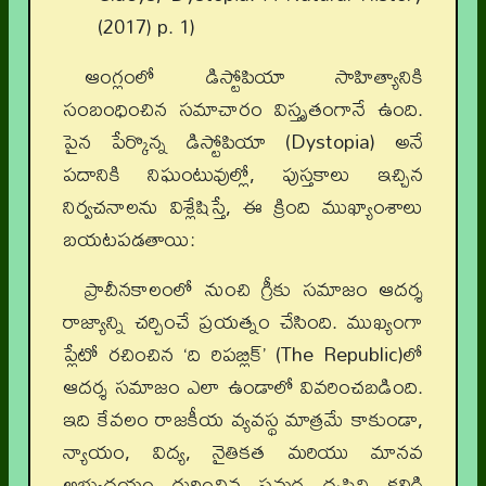
(2017) p. 1)
ఆంగ్లంలో డిస్టోపియా సాహిత్యానికి
సంబంధించిన సమాచారం విస్తృతంగానే ఉంది.
పైన పేర్కొన్న డిస్టోపియా (Dystopia) అనే
పదానికి నిఘంటువుల్లో, పుస్తకాలు ఇచ్చిన
నిర్వచనాలను విశ్లేషిస్తే, ఈ క్రింది ముఖ్యాంశాలు
బయటపడతాయి:
ప్రాచీనకాలంలో నుంచి గ్రీకు సమాజం ఆదర్శ
రాజ్యాన్ని చర్చించే ప్రయత్నం చేసింది. ముఖ్యంగా
ప్లేటో రచించిన ‘ది రిపబ్లిక్’ (The Republic)లో
ఆదర్శ సమాజం ఎలా ఉండాలో వివరించబడింది.
ఇది కేవలం రాజకీయ వ్యవస్థ మాత్రమే కాకుండా,
న్యాయం, విద్య, నైతికత మరియు మానవ
అభ్యుదయం గురించిన సమగ్ర దృష్టిని కలిగి