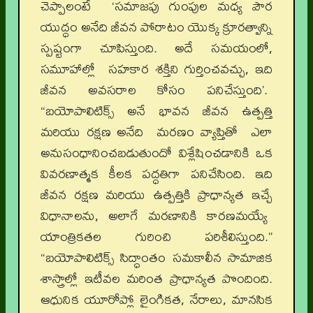
చెప్పాలంటే ‘సమాజపు గుంపుల మధ్య పౌర
యుద్ధం అనేది జీవన పోరాటం యొక్క క్రూరత్వాన్ని
స్పష్టంగా చూపిస్తుంది. అదే సమయంలో,
సమూహాల్లో సహకార శక్తిని గుర్తించవచ్చు, ఇది
జీవన అవసరాల కోసం పనిచేస్తుంది’.
“బయోపాలిటిక్స్ అనే భావన జీవన ఉత్పత్తి
మరియు రక్షణ అనేది మరణం వ్యాప్తితో ఎలా
అనుసంధానించబడుతుందో విశ్లేషించడానికి ఒక
వివరణాత్మక కీలక పద్ధతిగా పనిచేసింది. ఇది
జీవన రక్షణ మరియు ఉత్పత్తికి ప్రాధాన్యత ఇచ్చే
విధానాలను, అలాగే మరణానికి కారణమయ్యే
యాంత్రికతల గురించి పరిశీలిస్తుంది.”
“బయోపాలిటిక్స్ సిద్ధాంతం సమకాలీన సామాజిక
శాస్త్రాల్లో ఇటీవల మరింత ప్రాధాన్యత పొందింది.
ఆధునిక యూరోప్లో లైంగికత, నేరాలు, మానసిక