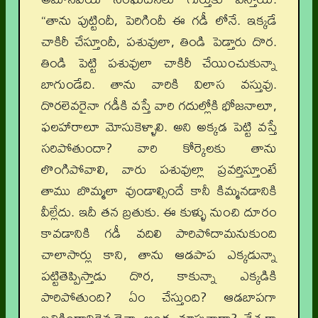
“తాను పుట్టిందీ, పెరిగిందీ ఈ గడీ లోనే. ఇక్కడే
చాకిరీ చేస్తూందీ, పశువులా, తిండి పెడ్తారు దొర.
తిండి పెట్టి పశువులా చాకిరీ చేయించుకున్నా
బాగుండేది. తాను వారికి విలాస వస్తువు.
దొరలెవరైనా గడీకి వస్తే వారి గదుల్లోకి భోజనాలూ,
ఫలహారాలూ మోసుకెళ్ళాలి. అని అక్కడ పెట్టి వస్తే
సరిపోతుందా? వారి కోర్కెలకు తాను
లొంగిపోవాలి, వారు పశువుల్లా ప్రవర్తిస్తూంటే
తాము బొమ్మలా వుండాల్సిందే కానీ కిమ్మనడానికి
వీల్లేదు. ఇదీ తన బ్రతుకు. ఈ కుళ్ళు నుంచి దూరం
కావడానికి గడీ వదిలి పారిపోదామనుకుంది
చాలాసార్లు కాని, తాను ఆడపాప ఎక్కడున్నా
పట్టితెప్పిస్తాడు దొర, కాకున్నా ఎక్కడికి
పారిపోతుంది? ఏం చేస్తుంది? ఆడబాపగా