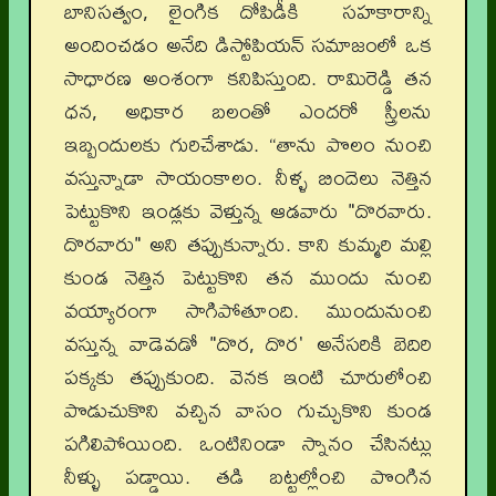
బానిసత్వం, లైంగిక దోపిడీకి సహకారాన్ని
అందించడం అనేది డిస్టోపియన్ సమాజంలో ఒక
సాధారణ అంశంగా కనిపిస్తుంది. రామిరెడ్డి తన
ధన, అధికార బలంతో ఎందరో స్త్రీలను
ఇబ్బందులకు గురిచేశాడు. “తాను పొలం నుంచి
వస్తున్నాడా సాయంకాలం. నీళ్ళ బిందెలు నెత్తిన
పెట్టుకొని ఇండ్లకు వెళ్తున్న ఆడవారు "దొరవారు.
దొరవారు" అని తప్పుకున్నారు. కాని కుమ్మరి మల్లి
కుండ నెత్తిన పెట్టుకొని తన ముందు నుంచి
వయ్యారంగా సాగిపోతూంది. ముందునుంచి
వస్తున్న వాడెవడో "దొర, దొర' అనేసరికి బెదిరి
పక్కకు తప్పుకుంది. వెనక ఇంటి చూరులోంచి
పొడుచుకొని వచ్చిన వాసం గుచ్చుకొని కుండ
పగిలిపోయింది. ఒంటినిండా స్నానం చేసినట్లు
నీళ్ళు పడ్డాయి. తడి బట్టల్లోంచి పొంగిన