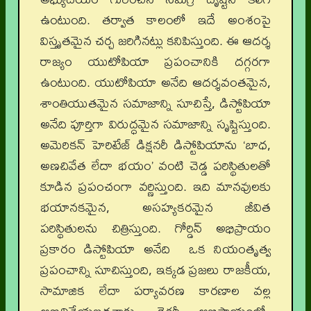
ఉంటుంది. తర్వాత కాలంలో ఇదే అంశంపై
విస్తృతమైన చర్చ జరిగినట్లు కనిపిస్తుంది. ఈ ఆదర్శ
రాజ్యం యుటోపియా ప్రపంచానికి దగ్గరగా
ఉంటుంది. యుటోపియా అనేది ఆదర్శవంతమైన,
శాంతియుతమైన సమాజాన్ని సూచిస్తే, డిస్టోపియా
అనేది పూర్తిగా విరుద్ధమైన సమాజాన్ని సృష్టిస్తుంది.
అమెరికన్ హెరిటేజ్ డిక్షనరీ డిస్టోపియాను ‘బాధ,
అణచివేత లేదా భయం’ వంటి చెడ్డ పరిస్థితులతో
కూడిన ప్రపంచంగా వర్ణిస్తుంది. ఇది మానవులకు
భయానకమైన, అసహ్యకరమైన జీవిత
పరిస్థితులను చిత్రిస్తుంది. గోర్డిన్ అభిప్రాయం
ప్రకారం డిస్టోపియా అనేది ఒక నియంతృత్వ
ప్రపంచాన్ని సూచిస్తుంది, ఇక్కడ ప్రజలు రాజకీయ,
సామాజిక లేదా పర్యావరణ కారణాల వల్ల