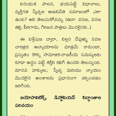
నిరంకుశ పాలన, భయపెట్టే విధానాలు,
వ్యక్తిగత స్వేచ్ఛల అణచివేత సమాజంలో ఎలా
ఉంది? అని తెలుసుకోవచ్చు (ఉదా: వనజ, వనజ
తల్లి, పీరిగాడు, గిరిజన పాత్రలు మొదలైనవి..).
ఈ విశ్లేషణ ద్వారా, చిల్లర దేవుళ్ళు నవల
చారిత్రక అన్యాయాలను మాత్రమే కాకుండా,
ప్రస్తుతం కొన్ని సామాజిక-రాజకీయ సమస్యలకు
కూడా అద్దం పట్టే శక్తిని కలిగి ఉందని తెలుస్తుంది.
మానవ హక్కులు, స్వేచ్ఛ మరియు న్యాయం
మొదలైన అంశాలను ప్రధానంగా చర్చించడం
జరిగింది.
బయోపాలిటిక్స్, డిస్టోపియన్ సిద్ధాంతాల
పరిచయం