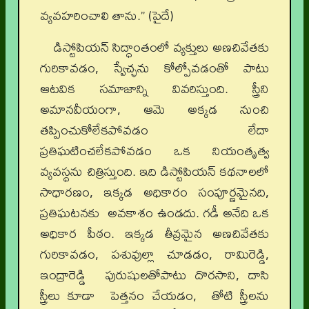
వ్యవహరించాలి తాను.” (పైదే)
డిస్టోపియన్ సిద్ధాంతంలో వ్యక్తులు అణచివేతకు
గురికావడం, స్వేచ్ఛను కోల్పోవడంతో పాటు
ఆటవిక సమాజాన్ని వివరిస్తుంది. స్త్రీని
అమానవీయంగా, ఆమె అక్కడ నుంచి
తప్పించుకోలేకపోవడం లేదా
ప్రతిఘటించలేకపోవడం ఒక నియంతృత్వ
వ్యవస్థను చిత్రిస్తుంది. ఇది డిస్టోపియన్ కథనాలలో
సాధారణం, ఇక్కడ అధికారం సంపూర్ణమైనది,
ప్రతిఘటనకు అవకాశం ఉండదు. గడీ అనేది ఒక
అధికార పీఠం. ఇక్కడ తీవ్రమైన అణచివేతకు
గురికావడం, పశువుల్లా చూడడం, రామిరెడ్డి,
ఇంద్రారెడ్డి పురుషులతోపాటు దొరసాని, దాసి
స్త్రీలు కూడా పెత్తనం చేయడం, తోటి స్త్రీలను