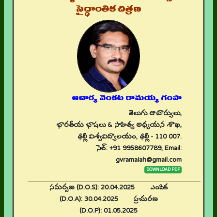
సైద్ధాంతిక చిత్రణ
ఆచార్య వెంకట రామయ్య గంపా
తెలుగు ఆచార్యులు,
భారతీయ భాషలు & సాహిత్య అధ్యయన శాఖ,
ఢిల్లీ విశ్వవిద్యాలయం, ఢిల్లీ - 110 007.
సెల్: +91 9958607789, Email:
gvramaiah@gmail.com
DOWNLOAD PDF
సమర్పణ (D.O.S):
20.04.2025
ఎంపిక
(D.O.A):
30.04.2025
ప్రచురణ
(D.O.P):
01.05.2025