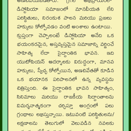
అణచివేయబడతారు. గ్రెగరీ అభిప్రాయంలో
డిస్టోపియా సమాజంలో మానవీయత లేని
పరిస్థితులు, నిరంకుశ పాలన మరియు ప్రజలు
హక్కులు కోల్పోవడం వంటి అంశాలు ఉంటాయి.
క్లుప్తంగా చెప్పాలంటే డిస్టోపియా అనేది ఒక
భయంకరమైన, అస్తవ్యస్తమైన సమాజాన్ని వర్ణించే
సాహిత్య లేదా సైద్ధాంతిక భావన. ఇది
యుటోపియన్ ఆదర్శాలకు విరుద్ధంగా, మానవ
హక్కులు, స్వేచ్ఛ కోల్పోయిన, అణచివేతతో కూడిన
ఒక భయానక పరిపాలనలో ఉన్న వ్యవస్థను
చిత్రిస్తుంది. ఈ సైద్ధాంతిక భావన సాహిత్యం,
సినిమాలు మరియు రాజకీయ సిద్ధాంతాలను
విమర్శనాత్మకంగా చర్చిస్తూ ఆంగ్లంలో పలు
గ్రంథాలు లభిస్తున్నాయి. ఇటువంటి పరిస్థితులను/
లక్షణాలను తెలుగులో వెలువడిన నవలకు