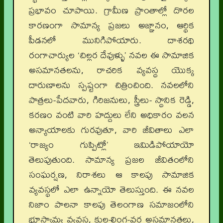
ప్రభావం చూపాయి. గ్రామీణ ప్రాంతాల్లో దొరల
కారణంగా సామాన్య ప్రజలు అజ్ఞానం, ఆర్థిక
పీడనలో మునిగిపోయారు. దాశరథి
రంగాచార్యుల ‘చిల్లర దేవుళ్ళు’ నవల ఈ సామాజిక
అసమానతలను, రాచరిక వ్యవస్థ యొక్క
దారుణాలను స్పష్టంగా చిత్రించింది. నవలలోని
పాత్రలు-పేదవారు, గిరిజనులు, స్త్రీలు- స్థానిక రెడ్డి,
కరణం వంటి వారి హద్దులు లేని అధికారం వలన
అన్యాయాలకు గురవుతూ, వారి జీవితాలు ఎలా
‘రాజ్యం గుప్పిట్లో’ ఇమిడిపోయాయో
తెలుపుతుంది. సామాన్య ప్రజల జీవితంలోని
సంఘర్షణ, నిరాశలు ఆ కాలపు సామాజిక
వ్యవస్థలో ఎలా ఉన్నాయో తెలుస్తుంది. ఈ నవల
నిజాం పాలనా కాలపు తెలంగాణ సమాజంలోని
భూస్వామ్య వ్యవస్థ, కుల-లింగ-వర్గ అసమానతలు,