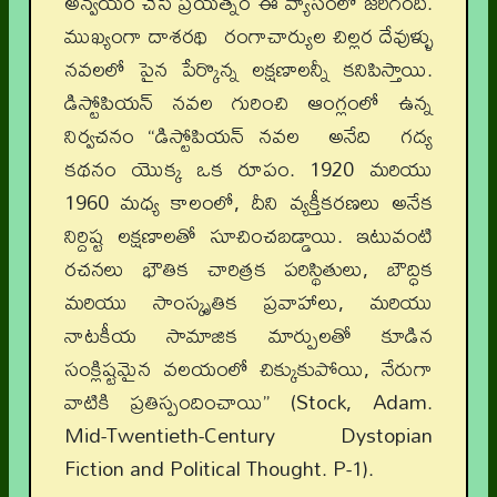
అన్వయం చేసే ప్రయత్నం ఈ వ్యాసంలో జరిగింది.
ముఖ్యంగా దాశరథి రంగాచార్యుల చిల్లర దేవుళ్ళు
నవలలో పైన పేర్కొన్న లక్షణాలన్నీ కనిపిస్తాయి.
డిస్టోపియన్ నవల గురించి ఆంగ్లంలో ఉన్న
నిర్వచనం “డిస్టోపియన్ నవల అనేది గద్య
కథనం యొక్క ఒక రూపం. 1920 మరియు
1960 మధ్య కాలంలో, దీని వ్యక్తీకరణలు అనేక
నిర్దిష్ట లక్షణాలతో సూచించబడ్డాయి. ఇటువంటి
రచనలు భౌతిక చారిత్రక పరిస్థితులు, బౌద్ధిక
మరియు సాంస్కృతిక ప్రవాహాలు, మరియు
నాటకీయ సామాజిక మార్పులతో కూడిన
సంక్లిష్టమైన వలయంలో చిక్కుకుపోయి, నేరుగా
వాటికి ప్రతిస్పందించాయి” (Stock, Adam.
Mid-Twentieth-Century Dystopian
Fiction and Political Thought. P-1).