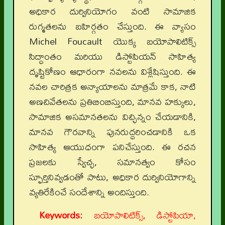
అధికార దుర్వినియోగం వంటి సామాజిక
రుగ్మతలను బహిర్గతం చేస్తుంది. ఈ వ్యాసం
Michel Foucault యొక్క బయోపాలిటిక్స్
సిద్ధాంతం మరియు డిస్టోపియన్ సాహిత్య
దృష్టికోణం ఆధారంగా నవలను విశ్లేషిస్తుంది. ఈ
నవల చారిత్రక అన్యాయాలను మాత్రమే కాక, నాటి
అణచివేతలను ప్రతిబింబిస్తుంది, మానవ హక్కులు,
సామాజిక అసమానతలను విచ్ఛిన్నం చేయడానికి,
మానవ గౌరవాన్ని పునరుద్ధరించడానికి ఒక
సాహిత్య ఆయుధంగా పనిచేస్తుంది. ఈ రచన
ప్రజలకు స్వేచ్ఛ, సమానత్వం కోసం
స్ఫూర్తినివ్వడంతో పాటు, అధికార దుర్వినియోగాన్ని
వ్యతిరేకించే సందేశాన్ని అందిస్తుంది.
Keywords:
బయోపాలిటిక్స్, డిస్టోపియా,