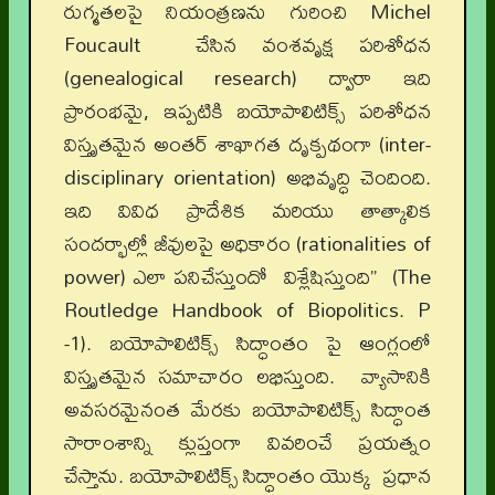
రుగ్మతలపై నియంత్రణను గురించి Michel
Foucault చేసిన వంశవృక్ష పరిశోధన
(genealogical research) ద్వారా ఇది
ప్రారంభమై, ఇప్పటికి బయోపాలిటిక్స్ పరిశోధన
విస్తృతమైన అంతర్ శాఖాగత దృక్పథంగా (inter-
disciplinary orientation) అభివృద్ధి చెందింది.
ఇది వివిధ ప్రాదేశిక మరియు తాత్కాలిక
సందర్భాల్లో జీవులపై అధికారం (rationalities of
power) ఎలా పనిచేస్తుందో విశ్లేషిస్తుంది” (The
Routledge Handbook of Biopolitics. P
-1). బయోపాలిటిక్స్ సిద్ధాంతం పై ఆంగ్లంలో
విస్తృతమైన సమాచారం లభిస్తుంది. వ్యాసానికి
అవసరమైనంత మేరకు బయోపాలిటిక్స్ సిద్ధాంత
సారాంశాన్ని క్లుప్తంగా వివరించే ప్రయత్నం
చేస్తాను. బయోపాలిటిక్స్ సిద్ధాంతం యొక్క ప్రధాన