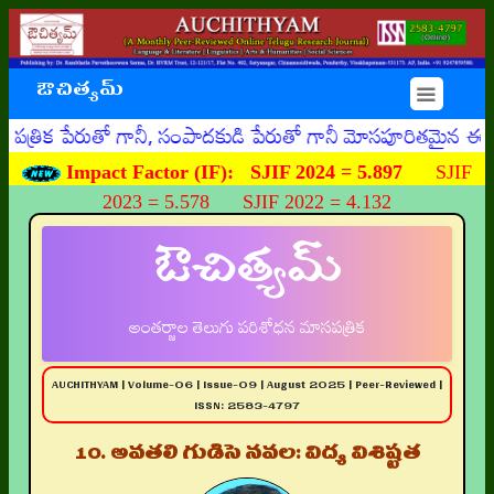
ఔచిత్యమ్
☰
రుతో గానీ, సంపాదకుడి పేరుతో గానీ మోసపూరితమైన ఈమెయిళ్ళు, ఊ
Impact Factor (IF):
SJIF 2024 = 5.897
SJIF
2023 = 5.578 SJIF 2022 = 4.132
ఔచిత్యమ్
అంతర్జాల తెలుగు పరిశోధన మాసపత్రిక
AUCHITHYAM | Volume-06 | Issue-09 | August 2025 | Peer-Reviewed |
ISSN: 2583-4797
10. అవతలి గుడిసె నవల: విద్య విశిష్టత