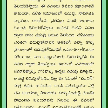
తెలియజేస్తాయి. ఈ నవలలు కేవలం కథాంశాలనే
కాకుండా, దళిత సమాజంలో చదువు, సామాజిక
న్యాయం, రాజకీయ చైతన్యం వంటి అంశాలు
గురించి తెలియజేస్తాయి. అవతలి గుడిసె నవల
ద్వారా నాకు చదువు విలువ తెలిసింది. దళితులకు
ఎంతగా చదువుకోవాలని ఆశకలిగి ఉన్నా, కొన్ని
ప్రాంతాలలో చదువుకోవడానికి అవకాశం లేకుండా
పోయింది. చాల ఇబ్బందులకు గురయ్యారని ఈ
నవల ద్వారా తెలుస్తుంది. అందరికీ సమాజంలో
సమానత్వాన్ని, గౌరవాన్ని ఇచ్చేది చదువు మాత్రమే.
కాబట్టి చదువుకోవడం వల్ల ఈ నవలలో “చందన్”
పాత్ర తనకు కావలసిన దారిని వెతుక్కుంటూ వెళ్లి
తన విజయాన్ని పొందారు. విద్యావంతుడై చందన్
సాధించిన విషయాలను గురించి ఈ నవలలో
విశ్లేషించాను. చందన్ చదువుకోవటంతో అక్కడ