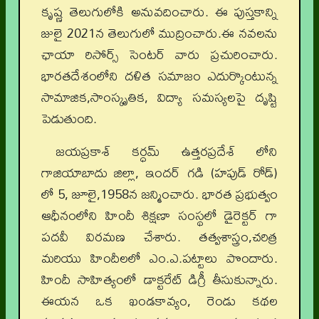
కృష్ణ తెలుగులోకి అనువదించారు. ఈ పుస్తకాన్ని
జులై 2021న తెలుగులో ముద్రించారు.ఈ నవలను
ఛాయా రిసోర్స్ సెంటర్ వారు ప్రచురించారు.
భారతదేశంలోని దళిత సమాజం ఎదుర్కొంటున్న
సామాజిక,సాంస్కృతిక, విద్యా సమస్యలపై దృష్టి
పెడుతుంది.
జయప్రకాశ్ కర్ధమ్ ఉత్తరప్రదేశ్ లోని
గాజియాబాదు జిల్లా, ఇందర్ గడి (హపుడ్ రోడ్)
లో 5, జూలై,1958న జన్మించారు. భారత ప్రభుత్వం
ఆధీనంలోని హిందీ శిక్షణా సంస్థలో డైరెక్టర్ గా
పదవీ విరమణ చేశారు. తత్వశాస్త్రం,చరిత్ర
మరియు హిందీలలో ఎం.ఎ.పట్టాలు పొందారు.
హిందీ సాహిత్యంలో డాక్టరేట్ డిగ్రీ తీసుకున్నారు.
ఈయన ఒక ఖండకావ్యం, రెండు కథల