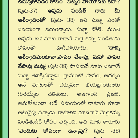
చదువుకోవడం కోసం పట్నం పోయాడట కదా’
?
(పుట-37) ‘
అవును పండిత్ గారు మీ
ఆశీర్వాదంతో’
(పుట- 38) అని సుఖ్ఖా ఎంతో
వినయంగా బదులిచ్చాడు. సుఖ్ఖా నోటి, నుంచి
అవును అనే మాట రాగానే మెల్లె కన్ను పండితుడు
కోపంతో ఊగిపోయాడు. ‘
దాన్ని
ఆశీర్వాదమంటావా,పాపం చేశావు, మహా పాపం
చేసావు నువ్వు
’ (పుట-38) పాపమనే మాట వినగానే
సుఖ్ఖా ఉలిక్కిపడ్డాడు. గ్రామంలో పాపం, అధర్మం
అనే మాటలతో ఎక్కువగా భయభ్రాంతులకు
గురయ్యేది దళితులు, అణగారిన ప్రజలే.
అనుకోకుండా అదే సమయంలో ఠాకూరు కూడా
అటువైపు వచ్చాడు. ఠాకూరిని చూడగానే మెల్లకన్ను
పండితుడికి కోపం వచ్చింది. అది చూసి ఠాకూరు
‘
ఎందుకు కోపంగా ఉన్నావు’?
(పుట -38)