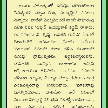
తెలుగు సాహిత్యంలో చదువు, దళితజీవితాల
నేపథ్యంతో వచ్చిన కొన్ని ముఖ్యమైన నవలలు
ఉన్నాయి. వాటిలో మొట్టమొదటి హిందీ సాహిత్యపు
దళిత నవల ‘ఛప్పర్’ జయప్రకాశ్ కర్ధమ్ రాశారు.
ఈ నవలను వి. కృష్ణ ‘అవతలి గుడిసె’ పేరుతో
తెలుగులోకి అనువాదం చేశారు. ఇవేకాక
‘మాలపల్లి’ నవలలో కూడా దళిత జీవితాలలో
చదువు ప్రాముఖ్యతను, ఆర్థికపరిస్థితులను,
సామాజిక మొదలైన అంశాలను ఉన్నవ
లక్ష్మీనారాయణ తెలిపారు. ‘పంచమం’ నవలలో
దళితుల ఉద్యమ, నేపథ్యం గూర్చి రచయిత దార్ల
వెంకటేశ్వరరావు వివరించారు. ‘మాకురావు
సూర్యోదయాలు, పొలిమేర’. అనే నవలలో
నంబూరి పరిపూర్ణ రచించిన దళితస్త్రీల జీవితాలను,
వారి సమస్యలు, ఉద్యోగ అనుభవాలను