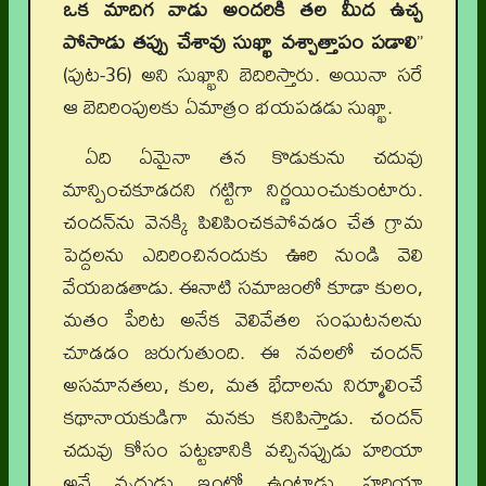
ఒక మాదిగ వాడు అందరికి తల మీద ఉచ్చ
పోసాడు తప్పు చేశావు సుఖ్ఖా వశ్చాత్తాపం పడాలి
”
(పుట-36) అని సుఖ్ఖాని బెదిరిస్తారు. అయినా సరే
ఆ బెదిరింపులకు ఏమాత్రం భయపడడు సుఖ్ఖా.
ఏది ఏమైనా తన కొడుకును చదువు
మాన్పించకూడదని గట్టిగా నిర్ణయించుకుంటారు.
చందన్‌ను వెనక్కి పిలిపించకపోవడం చేత గ్రామ
పెద్దలను ఎదిరించినందుకు ఊరి నుండి వెలి
వేయబడతాడు. ఈనాటి సమాజంలో కూడా కులం,
మతం పేరిట అనేక వెలివేతల సంఘటనలను
చూడడం జరుగుతుంది. ఈ నవలలో చందన్
అసమానతలు, కుల, మత భేదాలను నిర్మూలించే
కథానాయకుడిగా మనకు కనిపిస్తాడు. చందన్
చదువు కోసం పట్టణానికి వచ్చినప్పుడు హరియా
అనే వృద్ధుడు ఇంట్లో ఉంటాడు. హరియా