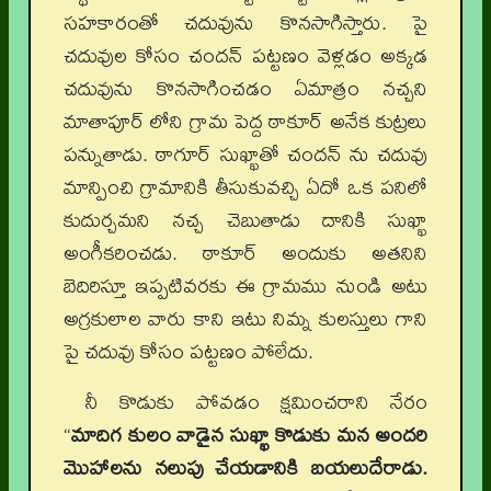
సహకారంతో చదువును కొనసాగిస్తారు. పై
చదువుల కోసం చందన్ పట్టణం వెళ్లడం అక్కడ
చదువును కొనసాగించడం ఏమాత్రం నచ్చని
మాతాపూర్ లోని గ్రామ పెద్ద ఠాకూర్ అనేక కుట్రలు
పన్నుతాడు. ఠాగూర్ సుఖ్ఖాతో చందన్‌ ను చదువు
మాన్పించి గ్రామానికి తీసుకువచ్చి ఏదో ఒక పనిలో
కుదుర్చమని నచ్చ చెబుతాడు దానికి సుఖ్ఖా
అంగీకరించడు. ఠాకూర్ అందుకు అతనిని
బెదిరిస్తూ ఇప్పటివరకు ఈ గ్రామము నుండి అటు
అగ్రకులాల వారు కాని ఇటు నిమ్న కులస్తులు గాని
పై చదువు కోసం పట్టణం పోలేదు.
నీ కొడుకు పోవడం క్షమించరాని నేరం
“
మాదిగ కులం వాడైన సుఖ్ఖా కొడుకు మన అందరి
మొహాలను నలుపు చేయడానికి బయలుదేరాడు.