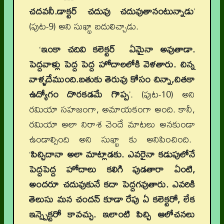
చదవనీ.డాక్టర్ చదువు చదువుతానంటున్నాడు
’
(పుట-9) అని సుఖ్ఖా బదులిచ్చాడు.
‘
ఇంకా చదివి కలెక్టర్ ఏమైనా అవుతాడా.
పెద్దవాళ్లు పెద్ద పెద్ద హోదాలలోకి వెళతారు. చిన్న
వాళ్ళదేముంది.బతుకు తెరువు కోసం చిన్నా,చితకా
ఉద్యోగం దొరకడమే గొప్ప
’. (పుట-10) అని
రమియా సహజంగా, అమాయకంగా అంది. కానీ,
రమియా అలా నిరాశ చెందే మాటలు అనకుండా
ఉండాల్సింది అని సుఖ్ఖా కు అనిపించింది.
‘
పిచ్చిదానా అలా మాట్లాడకు. ఎవరైనా కడుపులోనే
పెద్దపెద్ద హోదాలు కలిగి పుడతారా ఏంటి,
అందరూ చదువుకునే కదా పెద్దగవుతారు. ఎవరికి
తెలుసు మన చందన్ కూడా రేపు ఏ కలెక్టరో, లేక
ఇన్స్పెక్టరో కావచ్చు. ఇలాంటి పిచ్చి ఆలోచనలు