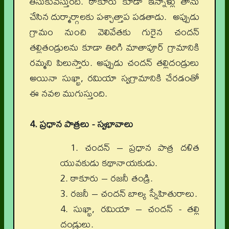
తీసుకువస్తుంది. ఠాకూరు కూడా ఇన్నాళ్లు తాను
చేసిన దుర్మార్గాలకు పశ్చాత్తాప పడతాడు. అప్పుడు
గ్రామం నుంచి వెలివేతకు గురైన చందన్
తల్లితండ్రులను కూడా తిరిగి మాతాపూర్ గ్రామానికి
రమ్మని పిలుస్తారు. అప్పుడు చందన్ తల్లిదండ్రులు
అయినా సుఖ్ఖా, రమియా స్వగ్రామానికి చేరడంతో
ఈ నవల ముగుస్తుంది.
4. ప్రధాన పాత్రలు - స్వభావాలు
1.
చందన్ – ప్రధాన పాత్ర దళిత
యువకుడు కథానాయకుడు.
2.
ఠాకూరు – రజనీ తండ్రి.
3.
రజనీ – చందన్ బాల్య స్నేహితురాలు.
4.
సుఖ్ఖా, రమియా – చందన్ - తల్లి
దండ్రులు.