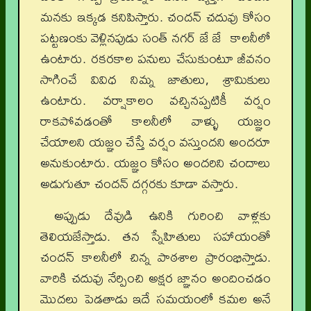
మనకు ఇక్కడ కనిపిస్తారు. చందన్ చదువు కోసం
పట్టణంకు వెళ్లినపుడు సంత్ నగర్ జే జే కాలనీలో
ఉంటారు. రకరకాల పనులు చేసుకుంటూ జీవనం
సాగించే వివిధ నిమ్న జాతులు, శ్రామికులు
ఉంటారు. వర్షాకాలం వచ్చినప్పటికీ వర్షం
రాకపోవడంతో కాలనీలో వాళ్ళు యజ్ఞం
చేయాలని యజ్ఞం చేస్తే వర్షం వస్తుందని అందరూ
అనుకుంటారు. యజ్ఞం కోసం అందరిని చందాలు
అడుగుతూ చందన్ దగ్గరకు కూడా వస్తారు.
అప్పుడు దేవుడి ఉనికి గురించి వాళ్లకు
తెలియజేస్తాడు. తన స్నేహితులు సహాయంతో
చందన్ కాలనీలో చిన్న పాఠశాల ప్రారంభిస్తాడు.
వారికి చదువు నేర్పించి అక్షర జ్ఞానం అందించడం
మొదలు పెడతాడు ఇదే సమయంలో కమల అనే