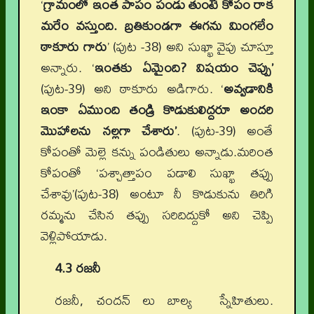
‘
గ్రామంలో ఇంత పాపం పండు తుంటే కోపం రాక
మరేం వస్తుంది. బ్రతికుండగా ఈగను మింగలేం
ఠాకూరు గారు
’ (పుట -38) అని సుఖ్ఖా వైపు చూస్తూ
అన్నారు. ‘
ఇంతకు ఏమైంది? విషయం చెప్పు’
(పుట-39) అని ఠాకూరు అడిగారు. ‘
అవ్వడానికి
ఇంకా ఏముంది తండ్రి కొడుకులిద్దరూ అందరి
మొహాలను నల్లగా చేశారు’
. (పుట-39) అంతే
కోపంతో మెల్లె కన్ను పండితులు అన్నాడు.మరింత
కోపంతో ‘పశ్చాత్తాపం పడాలి సుఖ్ఖా తప్పు
చేశావు’(పుట-38) అంటూ నీ కొడుకును తిరిగి
రమ్మను చేసిన తప్పు సరిదిద్దుకో అని చెప్పి
వెళ్లిపోయాడు.
4.3 రజనీ
రజనీ, చందన్ లు బాల్య స్నేహితులు.