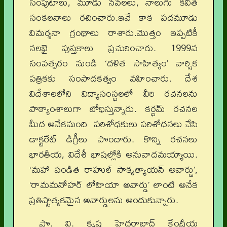
సంపుటాలు, మూడు నవలలు, నాలుగు కవిత
సంకలనాలు రచించారు.ఇవే కాక పదమూడు
విమర్శనా గ్రంథాలు రాశారు.మొత్తం ఇప్పటికీ
నలభై పుస్తకాలు ప్రచురించారు. 1999వ
సంవత్సరం నుండి ‘దళిత సాహిత్యం’ వార్షిక
పత్రికకు సంపాదకత్వం వహించారు. దేశ
విదేశాలలోని విద్యాసంస్థలలో వీరి రచనలను
పాఠ్యాంశాలుగా బోధిస్తున్నారు. కర్ధమ్ రచనల
మీద అనేకమంది పరిశోధకులు పరిశోధనలు చేసి
డాక్టరేట్ డిగ్రీలు పొందారు. కొన్ని రచనలు
భారతీయ, విదేశీ భాషల్లోకి అనువాదమయ్యాయి.
‘మహా పండిత రాహుల్ సాకృత్యాయన్ అవార్డు’,
‘రామమనోహర్ లోహియా అవార్డు’ లాంటి అనేక
ప్రతిష్టాత్మకమైన అవార్డులను అందుకున్నారు.
ప్రొ. వి. కృష్ణ హైదరాబాద్ కేంద్రీయ