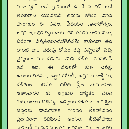
మాతాపూర్ అనే గ్రామంలో ఉండే చందన్ అనే
అంటరాని యువకుడి చదువు కోసం చేసిన
పోరాటం ఈ నవల. పేదరికం ,అనారోగ్యం,
అగ్రకుల,ఆధిపత్యం దాటుకొని తనను తాను విద్యా
పరంగా ఉన్నతీకరించుకోవడమే కాకుండా తన
లాంటి వారి చదువు కోసం కష్ట నష్టాలతో వచ్చి
ధైర్యంగా ముందడుగు వేసిన దళిత యువకుడి
కథ ఇది. ఈ నవలలో కుల వివక్ష,
అంటరానితనం, ఆర్థిక దోపిడీ, అగ్రకుల దాస్టీకం,
దళితుల వెలివేత, దళిత స్త్రీల సామూహిక
అత్యాచారం కు అగ్రకుల దాస్టికం వలన
కుటుంబాలు విచ్చిన్నం అవ్వటం దళిత ఒంటరి స్త్రీల
బిడ్డలకు సామూహిక గౌరవం లేకపోవడం
ప్రధానంగా కనిపించే అంశం. వీటితోపాటు
బ్రాహ్మణీయ వ్యవస్థ ఇతర ఆధిపత్య కులాల వారిని