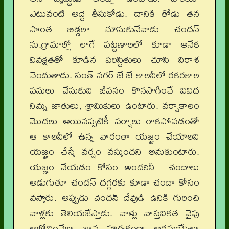
ఎటువంటి అద్దె తీసుకోడు. దానికి తోడు తన
సొంత బిడ్డలా చూసుకునేవాడు చందన్
ను.గ్రామాల్లో లాగే పట్టణాలలో కూడా అనేక
వివక్షతతో కూడిన పరిస్థితులు చూసి నిరాశ
చెందుతాడు. సంత్ నగర్ జే జే కాలనీలో రకరకాల
పనులు చేసుకుని జీవనం కొనసాగించే వివిధ
నిమ్న జాతులు, శ్రామికులు ఉంటారు. వర్షాకాలం
మొదలు అయినప్పటికీ వర్షాలు రాకపోవడంతో
ఆ కాలనీలో ఉన్న వారంతా యజ్ఞం చేయాలని
యజ్ఞం చేస్తే వర్షం వస్తుందని అనుకుంటారు.
యజ్ఞం చేయడం కోసం అందరినీ చందాలు
అడుగుతూ చందన్ దగ్గరకు కూడా చందా కోసం
వస్తారు. అప్పుడు చందన్ దేవుడి ఉనికి గురించి
వాళ్లకు తెలియజేస్తాడు. వాళ్లు వాస్తవికత వైపు
ఆలోచించేలా జ్ఞాన పూర్వకంగా అర్థమయ్యేలా