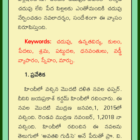
చదువు లేని పేద పిల్లలకు ఎంతోమందికి చదువు
నేర్పించడం నవలాదర్శం, సందేశంగా ఈ వ్యాసం
నిరూపిస్తుంది.
Keywords:
చదువు, ఉన్నతవిద్య, కులం,
పేదలు, శ్రమ, పట్టుదల, ధనవంతులు, వడ్డీ
వ్యాపారం, స్నేహం, మార్పు.
1. ప్రవేశిక
హిందీలో వచ్చిన మొదటి దళిత నవల ఛప్పర్.
దీనిని జయప్రకాశ్ కర్దమ్ హిందీలో రచించారు. ఈ
నవల మొదటి ముద్రణ జనవరి,1, 2015లో
వచ్చింది. రెండవ ముద్రణ నవంబర్, 1,2018 నా
వచ్చింది. హిందీలో రచించిన ఈ నవలను
తెలుగులో ‘అవతలి గుడిసె’ అనే పేరుతో ప్రొ. వి.