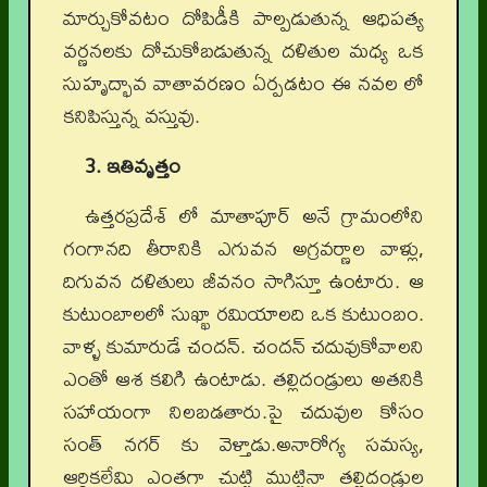
మార్చుకోవటం దోపిడీకి పాల్పడుతున్న ఆధిపత్య
వర్ణనలకు దోచుకోబడుతున్న దళితుల మధ్య ఒక
సుహృద్భావ వాతావరణం ఏర్పడటం ఈ నవల లో
కనిపిస్తున్న వస్తువు.
3. ఇతివృత్తం
ఉత్తరప్రదేశ్ లో మాతాపూర్ అనే గ్రామంలోని
గంగానది తీరానికి ఎగువన అగ్రవర్ణాల వాళ్లు,
దిగువన దళితులు జీవనం సాగిస్తూ ఉంటారు. ఆ
కుటుంబాలలో సుఖ్ఖా రమియాలది ఒక కుటుంబం.
వాళ్ళ కుమారుడే చందన్. చందన్ చదువుకోవాలని
ఎంతో ఆశ కలిగి ఉంటాడు. తల్లిదండ్రులు అతనికి
సహాయంగా నిలబడతారు.పై చదువుల కోసం
సంత్ నగర్ కు వెళ్తాడు.అనారోగ్య సమస్య,
ఆర్థికలేమి ఎంతగా చుట్టి ముట్టినా తల్లిదండ్రుల