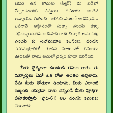
ఆవిడ తన కొడుకు (కిల్లర్) ను బడిలో
చేర్పించడానికి వస్తుంది. కమలకు జరిగిన
అన్యాయం గురించి తెలిసిన వెంటనే ఆ విషయం
వినగానే ఆక్రోశంతో సుక్కా చందన్ కళ్ళు
ఎర్రబడ్డాయి.కమల విషాద గాథ విన్నాక ఆమె పట్ల
చందన్ కు సహానుభూతి కలిగింది. చందన్
సహానుభూతితో కూడిన మాటలతో కమలకు
ఊరటతో పాటు ఆమెలో ధైర్యం కూడా పెరిగింది.
‘మీరు ధైర్యంగా ఉండండి కమల గారు. ఈ
దుర్మార్గులు ఏదో ఒక రోజు అంతం అవుతారు.
నేను మీకు తోడుగా ఉంటాను. మీకు ఎలాంటి
ఇబ్బంది ఎదురైనా నాకు చెప్పండి మీకు పూర్తిగా
సహకరిస్తాను
’ (పుట-61) అని చందన్ కమలకు
చెబుతాడు.