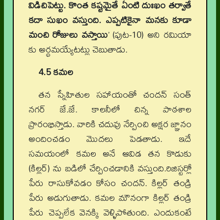
విడిచిపెట్టు. కొంత కష్టమైతే ఏంటి దుఃఖం తర్వాతే
కదా సుఖం వస్తుంది. ఎప్పటికైనా మనకు కూడా
మంచి రోజులు వస్తాయి
’ (పుట-10) అని రమియా
కు అర్థమయ్యేటట్లు చెబుతాడు.
4.5 కమల
తన స్నేహితుల సహాయంతో చందన్ సంత్
నగర్ జే.జే. కాలనీలో చిన్న పాఠశాల
ప్రారంభిస్తాడు. వారికి చదువు నేర్పించి అక్షర జ్ఞానం
అందించడం మొదలు పెడతాడు. ఇదే
సమయంలో కమల అనే ఆవిడ తన కొడుకు
(కిల్లర్) ను బడిలో చేర్పించడానికి వస్తుంది.రిజిస్టర్లో
పేరు రాసుకోవడం కోసం చందన్. కిల్లర్ తండ్రి
పేరు అడుగుతాడు. కమల మౌనంగా కిల్లర్ తండ్రి
పేరు చెప్పలేక వెనక్కి వెళ్ళిపోతుంది. ఎందుకంటే