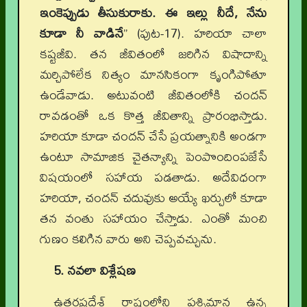
ఇంకెప్పుడు తీసుకురాకు. ఈ ఇల్లు నీదే, నేను
కూడా నీ వాడినే
” (పుట-17). హరియా చాలా
కష్టజీవి. తన జీవితంలో జరిగిన విషాదాన్ని
మర్చిపోలేక నిత్యం మానసికంగా కృంగిపోతూ
ఉండేవాడు. అటువంటి జీవితంలోకి చందన్
రావడంతో ఒక కొత్త జీవితాన్ని ప్రారంభిస్తాడు.
హరియా కూడా చందన్ చేసే ప్రయత్నానికి అండగా
ఉంటూ సామాజిక చైతన్యాన్ని పెంపొందింపజేసే
విషయంలో సహాయ పడతాడు. అదేవిధంగా
హరియా, చందన్ చదువుకు అయ్యే ఖర్చులో కూడా
తన వంతు సహాయం చేస్తాడు. ఎంతో మంచి
గుణం కలిగిన వారు అని చెప్పవచ్చును.
5. నవలా విశ్లేషణ
ఉత్తరప్రదేశ్ రాష్ట్రంలోని పశ్చిమాన ఉన్న