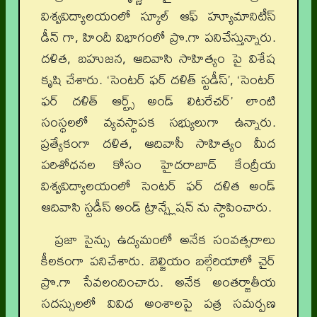
విశ్వవిద్యాలయంలో స్కూల్ ఆఫ్ హ్యూమానిటీస్
డీన్ గా, హిందీ విభాగంలో ప్రొ.గా పనిచేస్తున్నారు.
దళిత, బహుజన, ఆదివాసి సాహిత్యం పై విశేష
కృషి చేశారు. ‘సెంటర్ ఫర్ దళిత్ స్టడీస్’, ‘సెంటర్
ఫర్ దళిత్ ఆర్ట్స్ అండ్ లిటరేచర్’ లాంటి
సంస్థలలో వ్యవస్థాపక సభ్యులుగా ఉన్నారు.
ప్రత్యేకంగా దళిత, ఆదివాసీ సాహిత్యం మీద
పరిశోధనల కోసం హైదరాబాద్ కేంద్రీయ
విశ్వవిద్యాలయంలో సెంటర్ ఫర్ దళిత అండ్
ఆదివాసి స్టడీస్ అండ్ ట్రాన్స్లేషన్ ను స్థాపించారు.
ప్రజా సైన్సు ఉద్యమంలో అనేక సంవత్సరాలు
కీలకంగా పనిచేశారు. బెల్జియం బల్గేరియాలో చైర్
ప్రొ.గా సేవలందించారు. అనేక అంతర్జాతీయ
సదస్సులలో వివిధ అంశాలపై పత్ర సమర్పణ