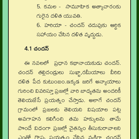
5.
కమల - సామూహిక అత్యాచారంకు
గురైన దళిత యువతి.
6.
హరియా - చందన్ చదువుకు ఆర్థిక
సహాయం చేసిన దళిత వృద్ధుడు.
4.1 చందన్
ఈ నవలలో ప్రధాన కథానాయకుడు చందన్.
చందన్ తల్లిదండ్రులు సుఖ్ఖా,రమీయాలు వీరిది
దళిత పేద కుటుంబం.ఇక్కడ జరిగే అన్యాయాలు
గురించి వివరిస్తూ ప్రజల్లో వారి బాధ్యతను అందరికీ
తెలియజేసే ప్రయత్నం చేస్తాడు. అలాగే చందన్
గ్రామంలో ప్రజలకు తెలియని విషయాల పట్ల
అవగాహన కలిగించి తమ హక్కులను తామే
పొందే విధంగా ప్రజల్లో చైతన్యం తీసుకురావాలని
ఎంతో గొప్ప ప్రయత్నం చేసిన వ్యక్తిగా చందన్