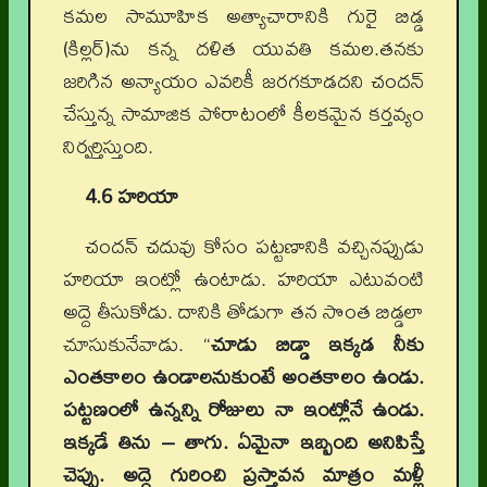
కమల సామూహిక అత్యాచారానికి గురై బిడ్డ
(కిల్లర్)ను కన్న దళిత యువతి కమల.తనకు
జరిగిన అన్యాయం ఎవరికీ జరగకూడదని చందన్
చేస్తున్న సామాజిక పోరాటంలో కీలకమైన కర్తవ్యం
నిర్వర్తిస్తుంది.
4.6 హరియా
చందన్ చదువు కోసం పట్టణానికి వచ్చినప్పుడు
హరియా ఇంట్లో ఉంటాడు. హరియా ఎటువంటి
అద్దె తీసుకోడు. దానికి తోడుగా తన సొంత బిడ్డలా
చూసుకునేవాడు. “
చూడు బిడ్డా ఇక్కడ నీకు
ఎంతకాలం ఉండాలనుకుంటే అంతకాలం ఉండు.
పట్టణంలో ఉన్నన్ని రోజులు నా ఇంట్లోనే ఉండు.
ఇక్కడే తిను – తాగు. ఏమైనా ఇబ్బంది అనిపిస్తే
చెప్పు. అద్దె గురించి ప్రస్తావన మాత్రం మళ్లీ