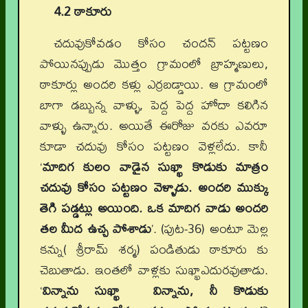
4.2 ఠాకూరు
చదువుకోవడం కోసం చందన్ పట్టణం
పోయినప్పుడు మొత్తం గ్రామంలో బ్రాహ్మణులు,
ఠాకూర్లు అందరి కళ్లు ఎర్రబడ్డాయి. ఆ గ్రామంలో
బాగా డబ్బున్న వాళ్ళు, పెద్ద పెద్ద హోదా కలిగిన
వాళ్ళు ఉన్నారు. అయితే ఈరోజు వరకు ఎవరూ
కూడా చదువు కోసం పట్టణం వెళ్లలేదు. కానీ
‘
మాదిగ కులం వాడైన సుఖ్ఖా కొడుకు మాత్రం
చదువు కోసం పట్టణం వెళ్ళాడు. అందరి ముక్కు
తెగి పడ్డట్లు అయింది. ఒక మాదిగ వాడు అందరి
తల మీద ఉచ్చ పోశాడు
’. (పుట-36) అంటూ మెల్ల
కన్ను( శ్రీరామ్ శర్మ) పండితుడు ఠాకూరు కు
చెబుతాడు. ఇంతలో వాళ్లకు సుఖ్ఖాఎదురవుతాడు.
‘
విన్నాను సుఖ్ఖా విన్నాను, నీ కొడుకు