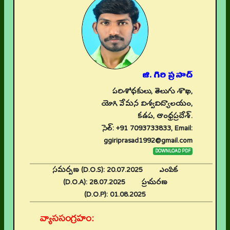
జి. గిరి ప్రసాద్
పరిశోధకులు, తెలుగు శాఖ,
యోగి వేమన విశ్వవిద్యాలయం,
కడప, ఆంధ్రప్రదేశ్.
సెల్: +91 7093733833, Email:
ggiriprasad1992@gmail.com
DOWNLOAD PDF
సమర్పణ (D.O.S):
20.07.2025
ఎంపిక
(D.O.A):
28.07.2025
ప్రచురణ
(D.O.P):
01.08.2025
వ్యాససంగ్రహం: