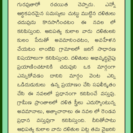
గురవుతారో రచయిత చెప్పారు. ఎన్నో
ఆర్థికపరమైన సమస్యలు చుట్టు ముట్టిన దళితులు
చదువును కొనసాగించటం ఈ నవల లో
కనిపిస్తుంది. ఆదిపత్య కులాల వారు దళితులని
కులం పేరుతో అవమానించటం, అవహేళన
చేయటం లాంటివి గ్రామాలలో జరిగే సాధారణ
విషయాలుగా కనిపిస్తుంది. దళితులు అభివృద్ధివైపు
ప్రయాణించటానికి చదువుని ఒక మార్గంగా
ఎన్నుకోవడం దానిని మార్గం వెంట ఎన్ని
ఒడిదుడుకులు ఉన్న ప్రయాణం చేసి సఫలీకృతం
చేసి ఈ నవలలో ప్రధానంగా కనిపించే వస్తువు.
గ్రామీణ ప్రాంతాలలో దళిత స్త్రీలు ఎదుర్కొంటున్న
అవమానాలు, అత్యాచారాలు ఈ నవల లో రెండవ
ప్రధాన వస్తువుగా కనిపిస్తుంది. దీనితోపాటు
ఆధిపత్య కులాల వారు దళితుల పట్ల తమ వైఖరిని