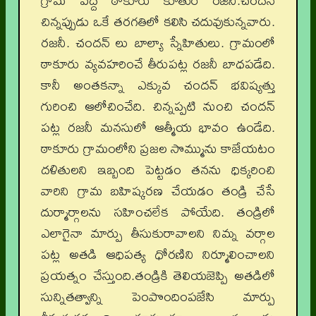
గ్రామ పెద్ద ఠాకూరు కూతురే రజిని.చందన్
చిన్నప్పుడు ఒకే తరగతిలో కలిసి చదువుకున్నవారు.
రజనీ. చందన్ లు బాల్యా స్నేహితులు. గ్రామంలో
ఠాకూరు వ్యవహరించే తీరుపట్ల రజనీ బాధపడేది.
కానీ అంతకన్నా ఎక్కువ చందన్ భవిష్యత్తు
గురించి ఆలోచించేది. చిన్నప్పటి నుంచి చందన్
పట్ల రజనీ మనసులో ఆత్మీయ భావం ఉండేది.
ఠాకూరు గ్రామంలోని ప్రజల సొమ్మును కాజేయటం
దళితులని ఇబ్బంది పెట్టడం తనను ధిక్కరించి
వారిని గ్రామ బహిష్కరణ చేయడం తండ్రి చేసే
దుర్మార్గాలను సహించలేక పోయేది. తండ్రిలో
ఎలాగైనా మార్పు తీసుకురావాలని నిమ్న వర్గాల
పట్ల అతడి ఆధిపత్య ధోరణిని నిర్మూలించాలని
ప్రయత్నం చేస్తుంది.తండ్రికి తెలియజెప్పి అతడిలో
సున్నితత్వాన్ని పెంపొందింపజేసి మార్పు