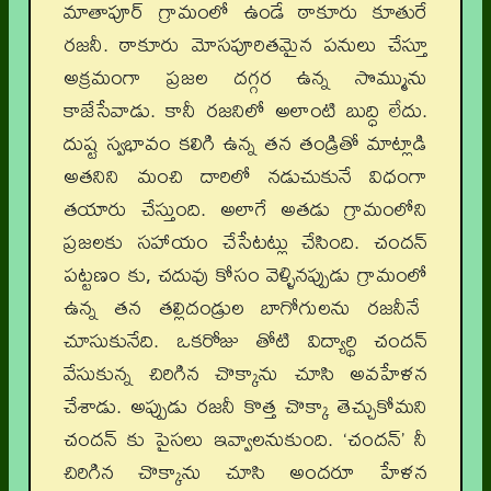
మాతాపూర్ గ్రామంలో ఉండే ఠాకూరు కూతురే
రజనీ. ఠాకూరు మోసపూరితమైన పనులు చేస్తూ
అక్రమంగా ప్రజల దగ్గర ఉన్న సొమ్మును
కాజేసేవాడు. కానీ రజనిలో అలాంటి బుద్ధి లేదు.
దుష్ట స్వభావం కలిగి ఉన్న తన తండ్రితో మాట్లాడి
అతనిని మంచి దారిలో నడుచుకునే విధంగా
తయారు చేస్తుంది. అలాగే అతడు గ్రామంలోని
ప్రజలకు సహాయం చేసేటట్లు చేసింది. చందన్
పట్టణం కు, చదువు కోసం వెళ్ళినప్పుడు గ్రామంలో
ఉన్న తన తల్లిదండ్రుల బాగోగులను రజనీనే
చూసుకునేది. ఒకరోజు తోటి విద్యార్థి చందన్
వేసుకున్న చిరిగిన చొక్కాను చూసి అవహేళన
చేశాడు. అప్పుడు రజనీ కొత్త చొక్కా తెచ్చుకోమని
చందన్ కు పైసలు ఇవ్వాలనుకుంది. ‘చందన్’ నీ
చిరిగిన చొక్కాను చూసి అందరూ హేళన