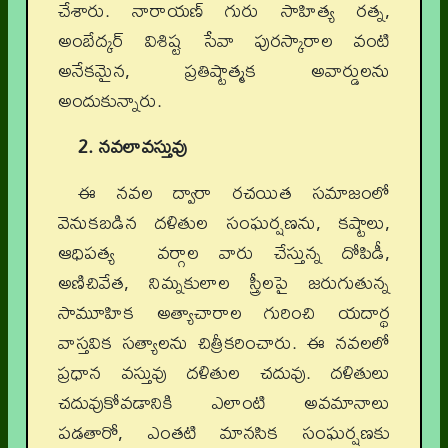
చేశారు. నారాయణ్ గురు సాహిత్య రత్న,
అంబేద్కర్ విశిష్ట సేవా పురస్కారాల వంటి
అనేకమైన, ప్రతిష్టాత్మక అవార్డులను
అందుకున్నారు.
2. నవలావస్తువు
ఈ నవల ద్వారా రచయిత సమాజంలో
వెనుకబడిన దళితుల సంఘర్షణను, కష్టాలు,
ఆధిపత్య వర్గాల వారు చేస్తున్న దోపిడీ,
అణిచివేత, నిమ్నకులాల స్త్రీలపై జరుగుతున్న
సామూహిక అత్యాచారాల గురించి యదార్థ
వాస్తవిక సత్యాలను చిత్రీకరించారు. ఈ నవలలో
ప్రధాన వస్తువు దళితుల చదువు. దళితులు
చదువుకోవడానికి ఎలాంటి అవమానాలు
పడతారో, ఎంతటి మానసిక సంఘర్షణకు