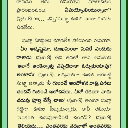
రావడం లేదు. రమియానే మాట్లాడటం
ప్రారంభించింది. ‘
ఏమయ్యో,వింటున్నావా
’?
(పుట-8) ‘ఆ… చెప్పు’ సుఖ్ఖా ఊపిరి ఇంకా కుదుట
పడలేదు.
సుఖ్ఖా పరిస్థితిని చూడలేక పోయింది రమియా.
‘
ఏం అదృష్టమో, దుఃఖమంతా మనకే ఎందుకు
రాశాడు
’ (పుట-8) అని తనలో తానే అనుకుని
‘
ఇలాగే ఇంకెన్నాళ్లు ఎప్పటిదాకా ఓర్చుకుంటావు?
అంటాను
’ (పుట-9). ఒక్కసారిగా ఊపిరి బిగబట్టి
సుఖ్ఖా అన్నాడు ‘
నీ గురించే ఆందోళన.రాత్రి,పగలు
చందన్ గురించే ఆలోచనలు. ఏదో రకంగా వారు
చదువు పూర్తి చేస్తే చాలు
’ (పుట-9) అంటూ సుఖ్ఖా
గట్టిగా ఊపిరి పీల్చుకున్నాడు. కానీ రమియా
‘ఇంకెంత చదువుతాడేంటి చందన్’? (పుట-9)
‘
తెలియదు…. ఎంతవరకు చదవాలో అంతవరకు