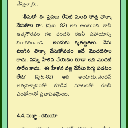
చేస్తున్నారు.
‘
తీసుకో ఈ పైసలు రేపటి నుంచి కొత్త చొక్కా
వేసుకొని రా
’. (పుట- 82) అని అంటుంది. కానీ
ఆత్మగౌరవం గల చందన్ రజనీ సహాయాన్ని
నిరాకరించాడు. ‘
అందుకు కృతజ్ఞతలు. నేను
చిరిగిన చొక్కా వేసుకోవడం ఇదే మొదటిసారి
కాదు. నన్ను హేళన చేయడం కూడా ఇది మొదటి
సారేం కాదు. ఈ హేళన వల్ల నేనేమి సిగ్గు పడటం
లేదు
’ (పుట-82) అని అంటాడు.చందన్
ఆత్మవిశ్వాసంతో కూడిన మాటలతో రజనీ
ఎంతోగానో ప్రభావితమైంది.
4.4. సుఖ్ఖా - రమియా