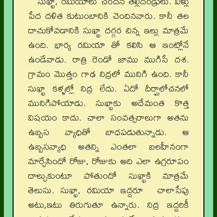
సుఖ్ఖా, రమియాలు చందన్ తల్లిదండ్రులు. వీళ్లు
పేద దళిత కుటుంబానికి చెందినవారు. కానీ తల
దాచుకోవడానికి సుఖ్ఖా దగ్గర చిన్న ఇల్లు మాత్రమే
ఉంది. భార్య రమియా తో కలిసి ఆ ఇంట్లోనే
ఉండేవాడు. రాత్రి రెండో జాము ముగిసే దశ.
గ్రామం మొత్తం గాఢ నిద్రలో మునిగి ఉంది. కానీ
సుఖ్ఖా కళ్ళల్లో నిద్ర లేదు. ఏదో దీర్ఘాలోచనలో
మునిగిపోయాడు. సుఖ్ఖాకు అదేమంత కొత్త
విషయం కాదు. చాలా సంవత్సరాలుగా అతను
ఉబ్బస వ్యాధితో బాధపడుతున్నాడు. ఆ
ఉబ్బసవ్యాధి అతన్ని ఎంతలా బలహీనంగా
మార్చేసిందో రోజు, రోజుకు అది ఎలా ఉగ్రరూపం
దాల్చుకుంటూ పోతుందో సుఖ్ఖాకి మాత్రమే
తెలుసు. సుఖ్ఖా, రమియా ఇద్దరూ చాలాసేపు
అటు,ఇటు తిరుగుతూ ఉన్నారు. నిద్ర ఇద్దరికీ