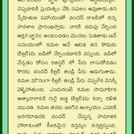
చెప్పడానికి ప్రయత్నం చేసి సఫలం అవుతాడు.తన
స్నేహితుల సహాయంతో చందన్ కాలనీలో చిన్న
పాఠశాల ప్రారంభిస్తాడు. వారికి చదువు నేర్పించి
అక్షర జ్ఞానం అందించడం మొదలు పెడతాడు.ఇదే
సమయంలో కమల అనే ఆవిడ తన కొడుకు
(కిల్లర్‌)ను బడిలో చేర్పించడానికి వస్తుంది. బడిలో
చేర్చడం కోసం రిజిస్టర్ లో పేరు రాసుకోవడం
కొరకు చందన్ కిల్లర్ తండ్రి పేరు అడుగుతాడు.
కమల మౌనంగా కిల్లర్ తండ్రి పేరు చెప్పలేక వెనక్కి
వెళ్ళిపోతుంది. ఎందుకంటే కమల సామూహిక
అత్యాచారానికి గురై బిడ్డ (కిల్లర్‌)ను కన్నా దళిత
యువతి. కమల తనకు జరిగిన అన్యాయం ఎవరికి
జరగకూడదని చందన్ చేస్తున్న సామాజిక
పోరాటంలో కీలకమైన కర్తవ్యం నిర్వర్తిస్తుంది.