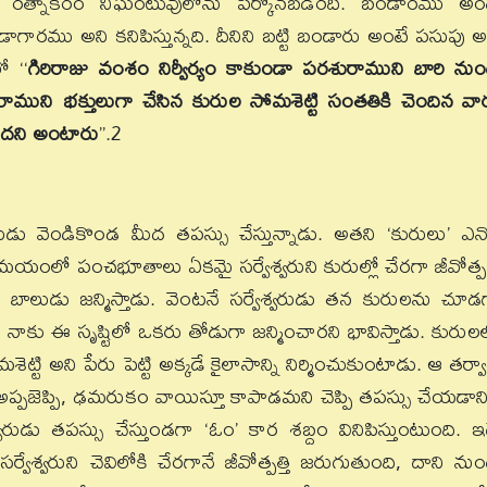
ద రత్నాకరం నిఘంటువులోను పేర్కొనబడిరది. బండారము అం
డాగారము అని కనిపిస్తున్నది. దీనిని బట్టి బండారు అంటే పసుపు అ
ో ‘‘
గిరిరాజు వంశం నిర్వీర్యం కాకుండా పరశురాముని బారి నుం
శురాముని భక్తులుగా చేసిన కురుల సోమశెట్టి సంతతికి చెందిన వా
చిందని అంటారు
’’.2
వరుడు వెండికొండ మీద తపస్సు చేస్తున్నాడు. అతని ‘కురులు’ ఎన్
ో పంచభూతాలు ఏకమై సర్వేశ్వరుని కురుల్లో చేరగా జీవోత్పత్
ాలుడు జన్మిస్తాడు. వెంటనే సర్వేశ్వరుడు తన కురులను చూడ
ి. నాకు ఈ సృష్టిలో ఒకరు తోడుగా జన్మించారని భావిస్తాడు. కురుల
ెట్టి అని పేరు పెట్టి అక్కడే కైలాసాన్ని నిర్మించుకుంటాడు. ఆ తర్వ
ని అప్పజెప్పి, ఢమరుకం వాయిస్తూ కాపాడమని చెప్పి తపస్సు చేయడాని
రుడు తపస్సు చేస్తుండగా ‘ఓం’ కార శబ్దం వినిపిస్తుంటుంది. ఇ
వరుని చెవిలోకి చేరగానే జీవోత్పత్తి జరుగుతుంది, దాని నుం