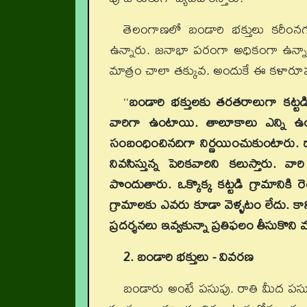
తెలంగాణలో బండారి భక్తులు కరీంనగర్‌,
ఉన్నారు. జనాభా పరంగా అధికంగా ఉన్నా, 
మాత్రం చాలా తక్కువ. అందుకే ఈ కళారూ
‘‘
బండారి భక్తులకు తరతరాలుగా కట్టడి
వారిగా ఉంటాయి. తాలూకాలు ఎన్ని ఉ
సంబంధించినదిగా నిర్ణయించుకుంటారు. 
నివసిస్తున్న పెరికవారిని కలుస్తారు. వ
పొందుతారు. ఒక్కొక్క కట్టడి గ్రామానికి 
గ్రామాలకు ఎవరు కూడా వెళ్ళటం లేదు. కాని
ప్రదర్శనలు ఇవ్వకున్నా ప్రతిఫలం తీసుకొని వస
2. బండారి భక్తులు - వివరణ
బండారు అంటే పసుపు. రాతి మీద పసుపు