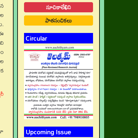
శన
సూచికాలేఖిని
ుల
పాతసంచికలు
ు.
 ఈ
Circular
చి
డం
ుల
ిక
రీ
Upcoming Issue
ళా