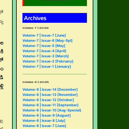
లో
Archives
్య
Volume-7 | 2026
Volume-7 | Issue-7 [June]
ాల
Volume-7 | Issue-6 [May-Spl]
Volume-7 | Issue-5 [May]
కి
Volume-7 | Issue-4 [April]
Volume-7 | Issue-3 [March]
లో
Volume-7 | Issue-2 [February]
లం
Volume-7 | Issue-1 [January]
డి
Volume-6 | 2025
లి
Volume-6 | Issue-14 [December]
Volume-6 | Issue-13 [November]
Volume-6 | Issue-12 [October]
Volume-6 | Issue-11 [September]
Volume-6 | Issue-10 [Aug-Special]
Volume-6 | Issue-9 [August]
ని
Volume-6 | Issue-8 [July]
Volume-6 | Issue-7 [June]