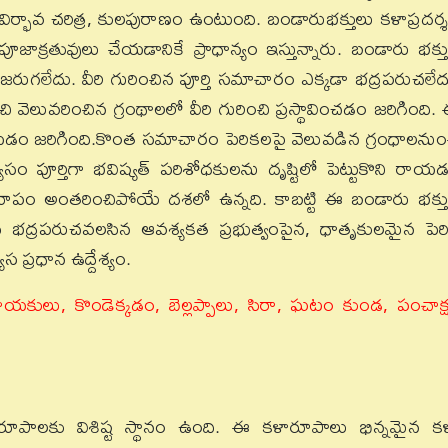
విర్భావ చరిత్ర, కులపురాణం ఉంటుంది. బండారుభక్తులు కళాప్రదర్
ూజాక్రతువులు చేయడానికే ప్రాధాన్యం ఇస్తున్నారు. బండారు భక్త
రుగలేదు. వీరి గురించిన పూర్తి సమాచారం ఎక్కడా భద్రపరుచలేద
ి వెలువరించిన గ్రంథాలలో వీరి గురించి ప్రస్థావించడం జరిగింది.
 జరిగింది.కొంత సమాచారం పెరికలపై వెలువడిన గ్రంధాలనుం
ం పూర్తిగా భవిష్యత్‌ పరిశోధకులను దృష్టిలో పెట్టుకొని రాయ
ళారూపం అంతరించిపోయే దశలో ఉన్నది. కాబట్టి ఈ బండారు భక్త
సి భద్రపరుచవలసిన ఆవశ్యకత ప్రభుత్వంపైన, ధాతృకులమైన పెర
స ప్రధాన ఉద్దేశ్యం.
గాయకులు, కొండెక్కడం, బెల్లప్పాలు, సిరా, ఘటం కుండ, పంచాక్ష
ూపాలకు విశిష్ట స్థానం ఉంది. ఈ కళారూపాలు భిన్నమైన క