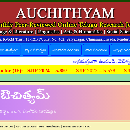
లకు ఆహ్వానం
వ్యాస సమర్పణ
సంపాదక మండలి
పాత సంచికలు
సంప్రదించ
అప్రమత్తంగా ఉండండి. ఔచిత్యమ్ పత్రి
ctor (IF):
SJIF 2024 = 5.897
SJIF 2023 = 5.578 SJIF
ఔచిత్యమ్
ర్జాల తెలుగు పరిశోధన మాసపత్రిక
Issue-09 | August 2025 | Peer-Reviewed | ISSN: 2583-4797