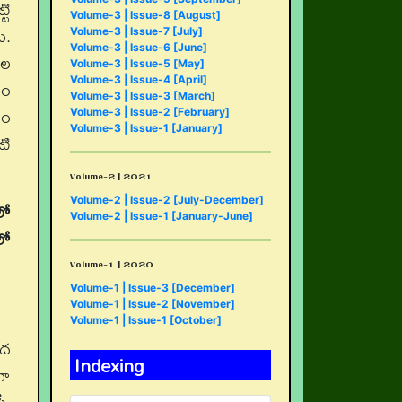
టి
Volume-3 | Issue-8 [August]
ు.
Volume-3 | Issue-7 [July]
Volume-3 | Issue-6 [June]
ాల
Volume-3 | Issue-5 [May]
Volume-3 | Issue-4 [April]
ధం
Volume-3 | Issue-3 [March]
శం
Volume-3 | Issue-2 [February]
Volume-3 | Issue-1 [January]
టి
Volume-2 | 2021
Volume-2 | Issue-2 [July-December]
లో
Volume-2 | Issue-1 [January-June]
లో
Volume-1 | 2020
Volume-1 | Issue-3 [December]
Volume-1 | Issue-2 [November]
Volume-1 | Issue-1 [October]
పద
Indexing
గా