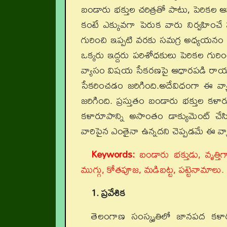
బండారు భక్తుల చరిత్రతో పాటు, పెరికల ఆ
కంటే ఎక్కువగా పెరుక వారు నిర్వహించే ప
గురించి ఇప్పటి వరకు సమగ్ర అధ్యయనం జ
ఒక్కరు ఇద్దరు పరిశోధకులు పెరికల గురించ
వ్యాసం విషయ సేకరణపై ఆధారపడి రాయడం
సేకరించడం జరిగింది.అదేవిధంగా ఈ వ్యాస
జరిగింది. ప్రస్తుతం బండారు భక్తుల క
కళారూపాన్ని అసాంతం డాక్యుమెంట్‌ చే
వారిపైన ఎంతైనా ఉన్నదని చెప్పడమే ఈ వ్యా
Keywords:
బండారు భక్తుడు, వృత్తి
ముగ్గు, కోతపూజ, మడిబట్ట, పట్టెనామాలు.
1. ప్రవేశిక
తెలంగాణ సంస్కృతిలో జానపద కళార