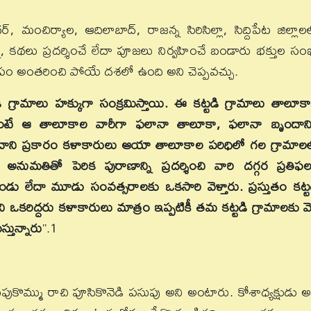
 మంచిర్యాల, ఆదిలాబాద్‌, రాజన్న సిరిసిల్లా, సిద్దిపేట జిల్లాల
కథలు ప్రదర్శించే లేదా పూజలు నిర్వహించే బండారు భక్తుల సంఖ
పం అంతరించి పోయే దశలో ఉంది అని చెప్పవచ్చు.
 గ్రామాలు హక్కుగా సంక్రమిస్తాయి. ఈ కట్టడి గ్రామాలు తాలూక
ంటే ఆ తాలూకాల వారీగా ఫలానా తాలూకా, ఫలానా బృందాని
దాని ప్రకారం కళాకారులు ఆయా తాలూకాల పరిధిలో గల గ్రామాల
ారి అనుమతితో పెరిక పురాణాన్ని ప్రదర్శించి వారి దగ్గర ప్రతిఫ
రెండు లేదా మూడు సంవత్సరాలకు ఒకసారి వెళ్తారు. ప్రస్తుతం కట్ట
 ఒకరిద్దరు కళాకారులు మాత్రం ఇప్పటికీ తమ కట్టడి గ్రామాలకు వెళ్
్తున్నారు
’’.1
కొమ్ము రాచి పూసికొనెడి పసుపు అని అంటారు. కోశాధ్యక్షుడు అ