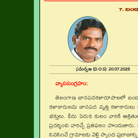
7. బండ
సమర్పణ (D.O.S):
20.07.202
వ్యాససంగ్రహం:
తెలంగాణ జానపదకళారూపాలలో బండారి
కళాకారులను జానపద వృత్తి కళాకారులు 
భక్తులు. వీరు పెరుక కులం వారికి ఆశ్రి
ప్రదర్శించి వారిచ్చే ప్రతిఫలం పొందుతార
నివసించే గ్రామాలకు వెళ్లి స్కాంద పురాణా