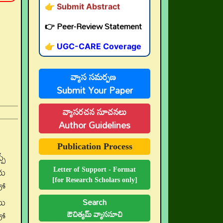
👉 Peer-Review Statement
👉 UGC-CARE Coverage
👉 UGC-CARE రద్దు
వ్యాస సమర్పణ
Submit Your Paper
వ్యాసరచన సూచనలు
Author Guidelines
Publication Process
పే
రు
Letter of Support - Format
[for Research Scholars only]
లో
లు
Search
ఔచిత్యమ్ వ్యాససూచి
లో