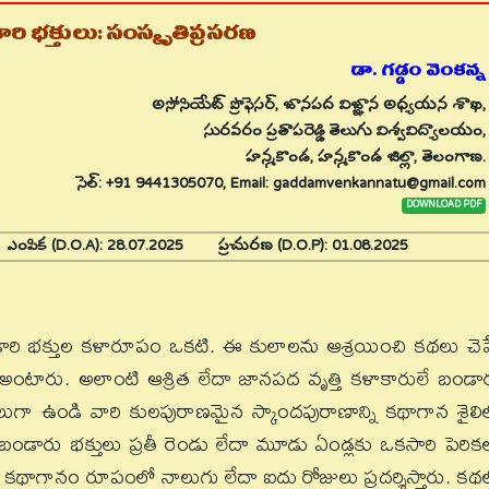
ారి భక్తులు: సంస్కృతిప్రసరణ
డా. గడ్డం వెంకన్న
అసోసియేట్‌ ప్రొఫెసర్‌, జానపద విజ్ఞాన అధ్యయన శాఖ,
సురవరం ప్రతాపరెడ్డి తెలుగు విశ్వవిద్యాలయం,
హన్మకొండ, హన్మకొండ జిల్లా, తెలంగాణ.
సెల్: +91 9441305070, Email: gaddamvenkannatu@gmail.com
DOWNLOAD PDF
5
ఎంపిక (D.O.A):
28.07.2025
ప్రచురణ (D.O.P):
01.08.2025
 భక్తుల కళారూపం ఒకటి. ఈ కులాలను ఆశ్రయించి కథలు చెప్
అంటారు. అలాంటి ఆశ్రిత లేదా జానపద వృత్తి కళాకారులే బండా
తులుగా ఉండి వారి కులపురాణమైన స్కాందపురాణాన్ని కథాగాన శైలి
ు. బండారు భక్తులు ప్రతీ రెండు లేదా మూడు ఏండ్లకు ఒకసారి పెరిక
న్ని కథాగానం రూపంలో నాలుగు లేదా ఐదు రోజులు ప్రదర్శిస్తారు. కథ