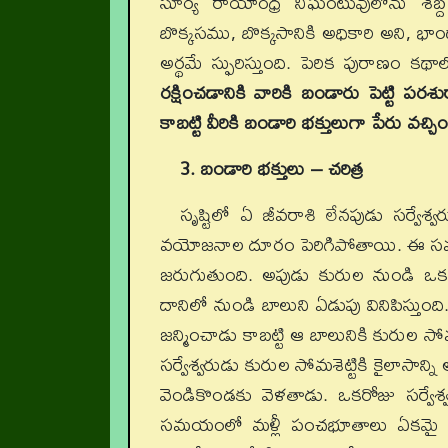
సూర్య రాయాంధ్ర నిఘంటువులోను శబ్
బొక్కసము, బొక్కసానికి అధికారి అని, భాం
అర్థమే స్ఫురిస్తుంది. పెరిక పురాణం కథాల
రక్షించడానికి వారికి బండారు పెట్టి పర
కాబట్టి వీరికి బండారి భక్తులుగా పేరు వచ్
3. బండారి భక్తులు – చరిత్ర
సృష్టిలో ఏ జీవరాశి లేనపుడు సర్వేశ్
వయోజనాల దూరం పెరిగిపోతాయి. ఈ సమయంల
జరుగుతుంది. అపుడు కురుల నుండి ఒక బ
దానిలో నుండి బాలుని ఏడుపు వినిపిస్తుంద
జన్మించాడు కాబట్టి ఆ బాలునికి కురుల సోమశ
సర్వేశ్వరుడు కురుల సోమశెట్టికి కైలాసాన్
వెండికొండకు వెళతాడు. ఒకరోజు సర్వేశ్వ
సమయంలో మళ్లీ పంచభూతాలు ఏకమై సర్వేశ్