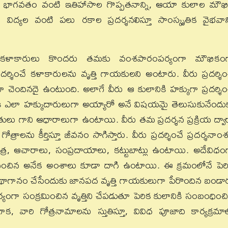
భాగవతం వంటి ఇతిహాసాల గొప్పతనాన్ని, ఆయా కులాల మౌఖ
విద్యల వంటి పలు రకాల ప్రదర్శనలిస్తూ సాంస్కృతిక వైభవాన్
ే కళాకారులు కొందరు తమకు వంశపారంపర్యంగా మౌఖికం
రదర్శించే కళాకారులను వృత్తి గాయకులని అంటారు. వీరు ప్రదర్శిం
 చెందినదై ఉంటుంది. అలాగే వీరు ఆ కులానికి హక్కుగా ప్రదర్శిం
ికి ఎలా హక్కుదారులుగా అయ్యారో అనే విషయమై తెలుసుకునేందు
రతులు గాని ఆధారాలుగా ఉంటాయి. వీరు తమ ప్రదర్శన ప్రక్రియ ద్వా
త్రాలను కీర్తిస్తూ జీవనం సాగిస్తారు. వీరు ప్రదర్శించే ప్రదర్శనాం
త్ర, ఆచారాలు, సంప్రదాయాలు, కట్టుబాట్లు ఉంటాయి. అదేవిధం
ంధించిన అనేక అంశాలు కూడా దాగి ఉంటాయి. ఈ క్రమంలోనే పెర
ని కథాగానం చేసేందుకు జానపద వృత్తి గాయకులుగా పేరొందిన బండా
యంగా సంక్రమించిన వృత్తిని చేపడుతూ పెరిక కులానికి సంబంధించ
వారి గోత్రనామాలను స్తుతిస్తూ, వివిధ పూజాది కార్యక్రమాల్