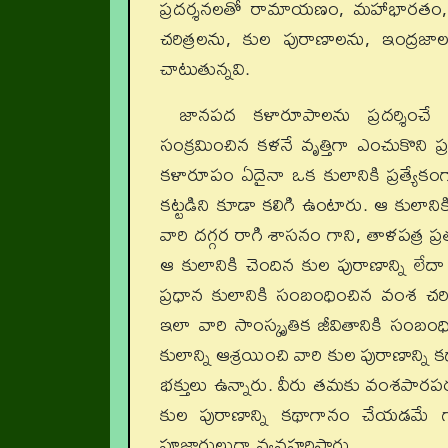
ప్రదర్శనలతో రామాయణం, మహాభారతం, 
చరిత్రలను, కుల పురాణాలను, ఇంద్రజాల 
చాటుతున్నవి.
జానపద కళారూపాలను ప్రదర్శించ
సంక్రమించిన కళనే వృత్తిగా ఎంచుకొని ప్
కళారూపం ఏదైనా ఒక కులానికి ప్రత్యేకంగా
కట్టడిని కూడా కలిగి ఉంటారు. ఆ కులాన
వారి దగ్గర రాగి శాసనం గాని, తాళపత్ర ప్
ఆ కులానికి చెందిన కుల పురాణాన్ని లేదా గో
ప్రధాన కులానికి సంబంధించిన వంశ చరి
ఇలా వారి సాంస్కృతిక జీవితానికి సంబ
కులాన్ని ఆశ్రయించి వారి కుల పురాణాన్
భక్తులు ఉన్నారు. వీరు తమకు వంశపారపర్
కుల పురాణాన్ని కథాగానం చేయడమే గాక, 
పూజారులుగా వ్యవహరిస్తారు.