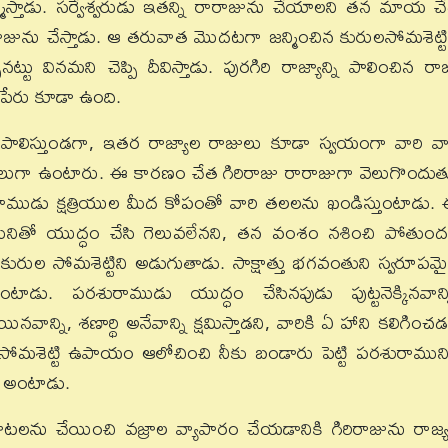
న్మిస్తాడు. సర్వేశ్వరుడు ఇతన్ని రారాజును చేయాలని తన మాయ చ
కి రారాజును చేస్తాడు. ఆ తరువాత మొదటగా జన్మించిన కురులసోమశెట్టి
ట్టు వినమని చెప్పి దీవిస్తాడు. పురగిరి రాజ్యాన్ని పాలించిన రా
ే పేరు కూడా ఉంది.
రిపాలిస్తుండగా, ఇతర రాజ్యాల రాజులు కూడా స్వయంగా వారి వా
ులుగా ఉంటారు. ఈ కారణం చేత గిరిరాజు రారాజుగా వెలుగొందు
రశురాముడు క్షత్రియుల మీద కోపంతో వారి తలలను ఖండిస్తుంటాడు.
మునితో యుద్ధం చేసి గెలువలేనని, తన వంశం నశించి పోతుంద
ురుల సోమశెట్టిని అడుగుతాడు. సాక్షాత్తు భగవంతుని స్వరూపమ
ు. పరశురాముడు యుద్ధం చేసినపుడు పుట్టనెక్కినవాన్న
ినవాన్ని, శణార్థి అనేవాన్ని క్షమిస్తాడని, వారికి ఏ హాని కలిగించడ
 సోమశెట్టి ఉపాయం ఆలోచించి నీకు బండారు పెట్టి పరశురాముని
ని అంటాడు.
లను చేయించి వజ్రాల వ్యాపారం చేయడానికి గిరిరాజును రాజ్