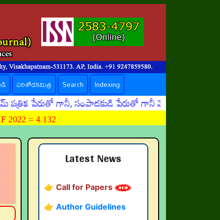
ండి
పరిశోధకమిత్ర
Search
Indexing
క పేరుతో గానీ, సంపాదకుడి పేరుతో గానీ మోసపూరితమైన ఈమెయిళ్ళు
 2022 = 4.132
👉 నవతరం పరిశోధనలు
👉 Current Issue
Latest News
👉 Call for Papers
👉 Author Guidelines
👉 Submit Abstract