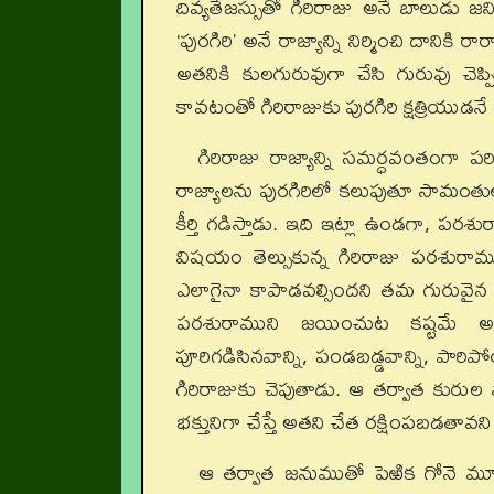
దివ్యతేజస్సుతో గిరిరాజు అనే బాలుడు జ
‘పురగిరి’ అనే రాజ్యాన్ని నిర్మించి దాని
అతనికి కులగురువుగా చేసి గురువు చెప్పిన
కావటంతో గిరిరాజుకు పురగిరి క్షత్రియుడన
గిరిరాజు రాజ్యాన్ని సమర్ధవంతంగా ప
రాజ్యాలను పురగిరిలో కలుపుతూ సామంత
కీర్తి గడిస్తాడు. ఇది ఇట్లా ఉండగా, ప
విషయం తెల్సుకున్న గిరిరాజు పరశురా
ఎలాగైనా కాపాడవల్సిందని తమ గురువైన క
పరశురాముని జయించుట కష్టమే అంటాడ
పూరిగడిసినవాన్ని, పండబడ్డవాన్ని, పారిపోయ
గిరిరాజుకు చెపుతాడు. ఆ తర్వాత కురుల
భక్తునిగా చేస్తే అతని చేత రక్షింపబడతావ
ఆ తర్వాత జనుముతో పెఱిక గోనె మూట