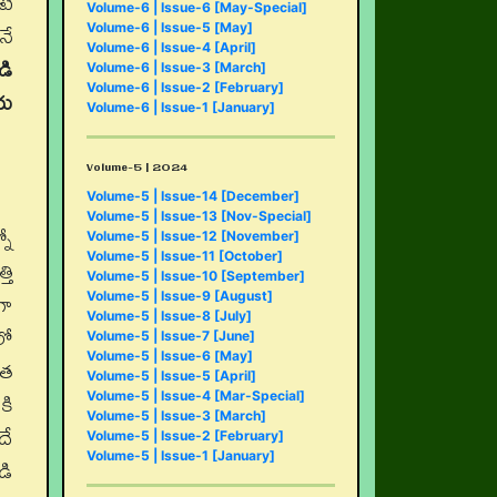
టే
Volume-6 | Issue-6 [May-Special]
నే
Volume-6 | Issue-5 [May]
Volume-6 | Issue-4 [April]
డి
Volume-6 | Issue-3 [March]
Volume-6 | Issue-2 [February]
రు
Volume-6 | Issue-1 [January]
Volume-5 | 2024
Volume-5 | Issue-14 [December]
Volume-5 | Issue-13 [Nov-Special]
నో
Volume-5 | Issue-12 [November]
Volume-5 | Issue-11 [October]
తి
Volume-5 | Issue-10 [September]
గా
Volume-5 | Issue-9 [August]
Volume-5 | Issue-8 [July]
లో
Volume-5 | Issue-7 [June]
Volume-5 | Issue-6 [May]
ాత
Volume-5 | Issue-5 [April]
కి
Volume-5 | Issue-4 [Mar-Special]
Volume-5 | Issue-3 [March]
దే
Volume-5 | Issue-2 [February]
Volume-5 | Issue-1 [January]
డి