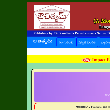
ఔచిత్యమ్
(current)
మా గురించి
ప్రస్తుత సంచిక
వ్యాసా
Impact Fa
అంత
AUCHITHYAM | Volume-06 | 