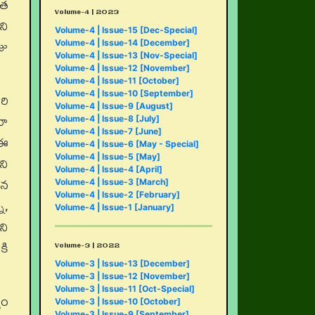
ేత
Volume-4 | 2023
ని
Volume-4 | Issue-15 [Dec-Special]
జు
Volume-4 | Issue-14 [December]
Volume-4 | Issue-13 [Nov-Special]
Volume-4 | Issue-12 [November]
Volume-4 | Issue-11 [October]
రి
Volume-4 | Issue-10 [September]
Volume-4 | Issue-9 [August]
తూ
Volume-4 | Issue-8 [July]
Volume-4 | Issue-7 [June]
 ఈ
Volume-4 | Issue-6 [May - Special]
ని
Volume-4 | Issue-5 [May]
Volume-4 | Issue-4 [April]
ైన
Volume-4 | Issue-3 [March]
Volume-4 | Issue-2 [February]
ి,
Volume-4 | Issue-1 [January]
ని
కి
Volume-3 | 2022
Volume-3 | Issue-13 [December]
Volume-3 | Issue-12 [November]
Volume-3 | Issue-11 [Oct-Special]
యం
Volume-3 | Issue-10 [October]
Volume-3 | Issue-9 [September]