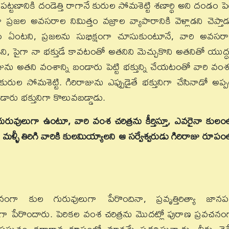
్టణానికి దండెత్తి రాగానే కురుల సోమశెట్టి శణార్థి అని దండం పెట్
ప్రజల అవసరాల నిమిత్తం వజ్రాల వ్యాపారానికి వెళ్లాడని చెప్తాడ
ఏంటని, ప్రజలను సుభిక్షంగా చూసుకుంటూనే, వారి అవసర
వాడని, పైగా నా భక్తుడే కావటంతో అతనిని మెచ్చుకొని అతనితో యుద్
ాజును అతని వంశాన్ని బండారు పెట్టి భక్తున్ని చేయటంతో వారి వం
కురుల సోమశెట్టి. గిరిరాజును ఎప్పుడైతే భక్తునిగా చేసినాడో అప్ప
డారు భక్తునిగా కొలువబడ్డాడు.
రువులుగా ఉంటూ, వారి వంశ చరిత్రను కీర్తిస్తూ, ఎవరైనా కులం
నని, మళ్ళీ తిరిగి వారికి కులమియ్యాలని ఆ సర్వేశ్వరుడు గిరిరాజు రూపం
ధానంగా కుల గురువులుగా పేరొందినా, ప్రవృత్తిరిత్యా జాన
ుగా పేరొందారు. పెరికల వంశ చరిత్రను మొదట్లో పురాణ ప్రవచనం