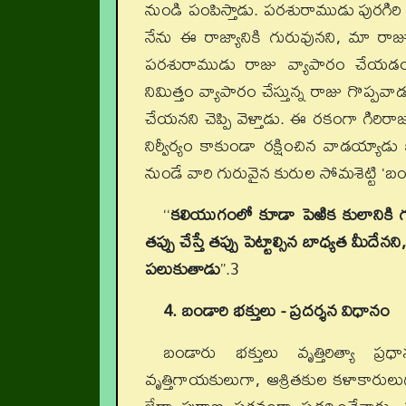
నుండి పంపిస్తాడు. పరశురాముడు పురగిరి పట
నేను ఈ రాజ్యానికి గురువునని, మా రాజు 
పరశురాముడు రాజు వ్యాపారం చేయడం 
నిమిత్తం వ్యాపారం చేస్తున్న రాజు గొప్ప
చేయనని చెప్పి వెళ్తాడు. ఈ రకంగా గిరిర
నిర్వీర్యం కాకుండా రక్షించిన వాడయ్యాడు 
నుండే వారి గురువైన కురుల సోమశెట్టి ‘బం
‘‘
కలియుగంలో కూడా పెఱిక కులానికి గు
తప్పు చేస్తే తప్పు పెట్టాల్సిన బాధ్యత మీదే
పలుకుతాడు
’’.3
4. బండారి భక్తులు - ప్రదర్శన విధానం
బండారు భక్తులు వృత్తిరిత్యా ప్ర
వృత్తిగాయకులుగా, ఆశ్రితకుల కళాకారుల