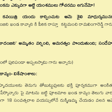
 ఇంకను ఎక్కువగా అట్టి యంశములు గోచరము లగునేమో!
ిత్రి యందు కాన్పించుట ఆమె శైలి మాధుర్యమున
ంబిని ఖండ కావ్యాని కి పీఠిక రాస్తూ కట్టమంచి రామలింగారెడ్డి గా
’ కాదంబిని’ అమృతం వర్షించి, అమరత్వం పొందుతుంది; సందే
లో పురిపండా అప్పలస్వామి గారు అన్నారు)
కావ్యం- విశేషాంశాలు:
ృదయులకు తెనుగు తోబుట్టువులకు భక్తి పూర్వకముగా అంకి
ో పేర్కొన్నారు పై మాటను బట్టి పూలమాల ఖండ కావ్యం తెలుగు వారి
ిధంగా 18 సంవత్సరాల వయస్సులోనే రుక్మిణమ్మ చేయడం వలన ఆ