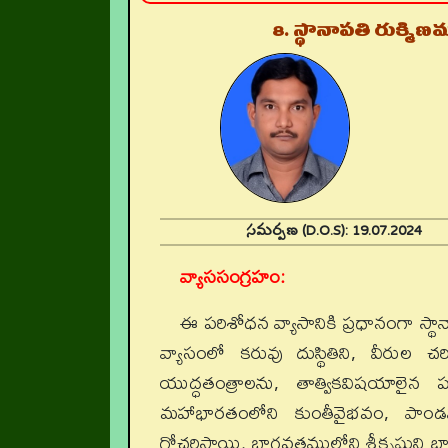
8. స్థానాపతి రుక్మ
సమర్పణ (D.O.S):
19.07.202
వ్యాససంగ్రహం:
ఈ పరిశోధన వ్యాసానికి ప్రధానంగా స్
వ్యాసంలో కరువు దుస్థితిని, వీరుల 
యుద్ధతంత్రాలను, తాత్వికవిషయాలైన ప
మహాభారతంలోని కుంతీవైభవం, పాం
గోచరిస్తాయి. భాగవతములోని శ్రీకృష్ణుని బాల