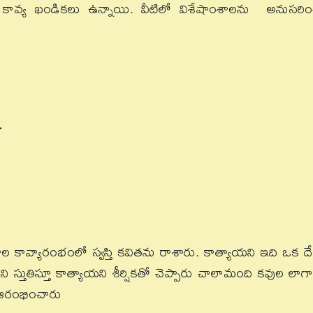
ావ్య ఖండికలు ఉన్నాయి. వీటిలో విశేషాంశాలను అనుసరిం
.
ల కావ్యారంభంలో స్వస్తి కవితను రాశారు. కాత్యాయని ఇది ఒక దే
ిని స్తుతిస్తూ కాత్యాయని శీర్షికతో చెప్పారు చాలామంది కవుల లాగా
ి ఆరంభించారు