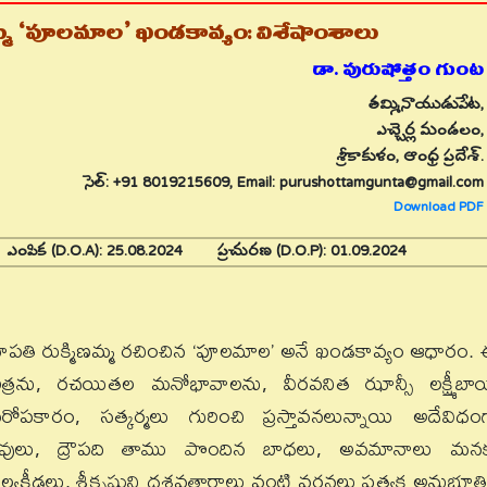
ిణమ్మ ‘పూలమాల’ ఖండకావ్యం: విశేషాంశాలు
డా. పురుషోత్తం గుంట
తమ్మినాయుడుపేట,
ఎచ్చెర్ల మండలం,
శ్రీకాకుళం, ఆంధ్ర ప్రదేశ్.
సెల్: +91 8019215609, Email: purushottamgunta@gmail.com
Download PDF
4
ఎంపిక (D.O.A):
25.08.2024
ప్రచురణ (D.O.P):
01.09.2024
థానాపతి రుక్మిణమ్మ రచించిన ‘పూలమాల’ అనే ఖండకావ్యం ఆధారం.
చరిత్రను, రచయితల మనోభావాలను, వీరవనిత ఝాన్సీ లక్ష్మీబా
రోపకారం, సత్కర్మలు గురించి ప్రస్తావనలున్నాయి అదేవిధం
డవులు, ద్రౌపది తాము పొందిన బాధలు, అవమానాలు మన
్యక్రీడలు, శ్రీకృష్ణుని దశవతారాలు వంటి వర్ణనలు ప్రత్యక్ష అనుభూతి