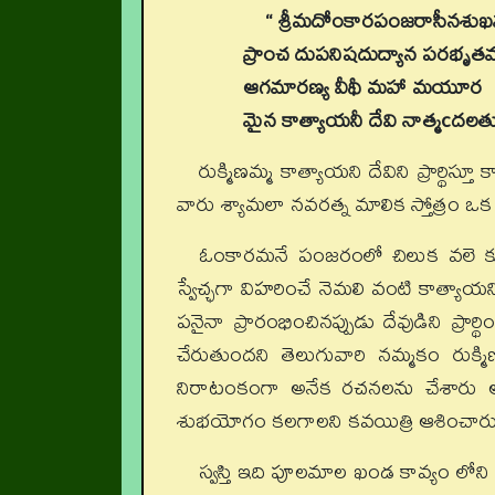
“ శ్రీమదోంకారపంజరాసీనశు
ప్రాంచ దుపనిషదుద్యాన పరభృతమ
ఆగమారణ్య వీథీ మహా మయూర
మైన కాత్యాయనీ దేవి నాత్మcదలత
రుక్మిణమ్మ కాత్యాయని దేవిని ప్రార్థిస
వారు శ్యామలా నవరత్న మాలిక స్తోత్రం ఒక శ్
ఓంకారమనే పంజరంలో చిలుక వలె కూర్
స్వేచ్ఛగా విహరించే నెమలి వంటి కాత్యాయ
పనైనా ప్రారంభించినప్పుడు దేవుడిని ప్
చేరుతుందని తెలుగువారి నమ్మకం రుక్మి
నిరాటంకంగా అనేక రచనలను చేశారు అలా
శుభయోగం కలగాలని కవయిత్రి ఆశించారు
స్వస్తి ఇది పూలమాల ఖండ కావ్యం లోని