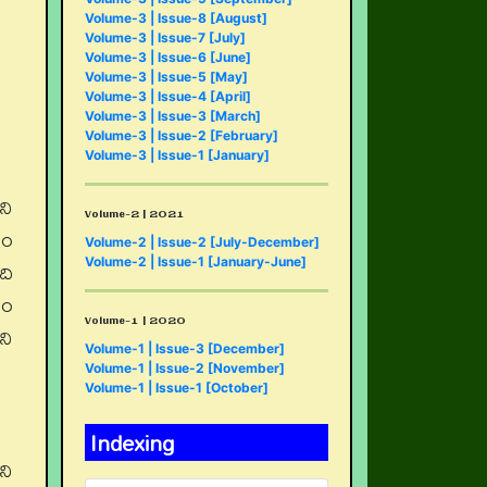
Volume-3 | Issue-8 [August]
Volume-3 | Issue-7 [July]
Volume-3 | Issue-6 [June]
Volume-3 | Issue-5 [May]
Volume-3 | Issue-4 [April]
Volume-3 | Issue-3 [March]
Volume-3 | Issue-2 [February]
Volume-3 | Issue-1 [January]
ని
Volume-2 | 2021
రం
Volume-2 | Issue-2 [July-December]
ది
Volume-2 | Issue-1 [January-June]
జం
Volume-1 | 2020
ని
Volume-1 | Issue-3 [December]
Volume-1 | Issue-2 [November]
Volume-1 | Issue-1 [October]
Indexing
ని