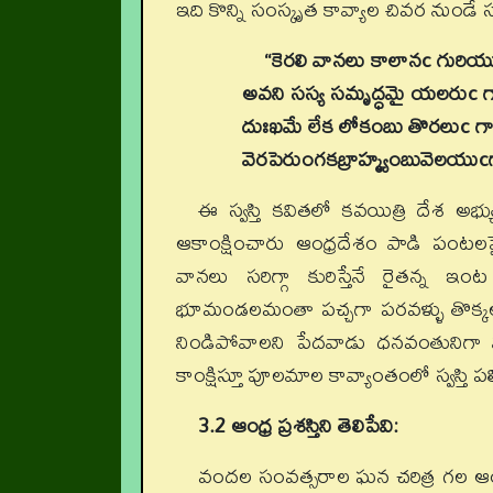
ఇది కొన్ని సంస్కృత కావ్యాల చివర నుండే స్వస్తి
“కెరలి వానలు కాలానc గురియ
అవని సస్య సమృద్ధమై యలరుc గ
దుఃఖమే లేక లోకంబు తొరలుc గ
వెరపెరుంగకబ్రాహ్మ్యంబువెలయు
ఈ స్వస్తి కవితలో కవయిత్రి దేశ అభ్య
ఆకాంక్షించారు ఆంధ్రదేశం పాడి పంటల
వానలు సరిగ్గా కురిస్తేనే రైతన్న ఇంట
భూమండలమంతా పచ్చగా పరవళ్ళు తొక్కల
నిండిపోవాలని పేదవాడు ధనవంతునిగా
కాంక్షిస్తూ పూలమాల కావ్యాంతంలో స్వస్తి ప
3.2 ఆంధ్ర ప్రశస్తిని తెలిపేవి:
వందల సంవత్సరాల ఘన చరిత్ర గల ఆంధ