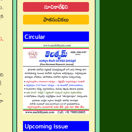
సూచికాలేఖిని
ం.
మక
పాతసంచికలు
Circular
ి,
ది
నే
ి,
రా
Upcoming Issue