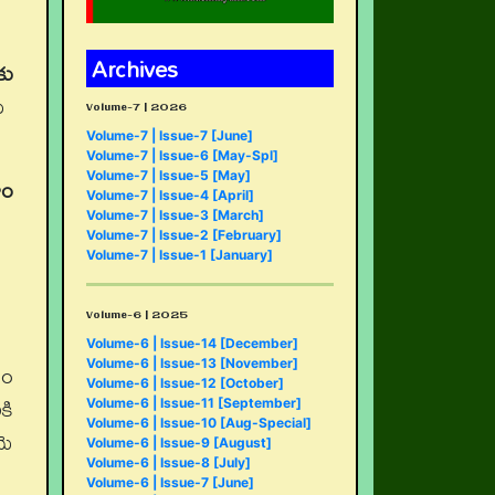
Archives
కు
రు
Volume-7 | 2026
Volume-7 | Issue-7 [June]
Volume-7 | Issue-6 [May-Spl]
Volume-7 | Issue-5 [May]
హం
Volume-7 | Issue-4 [April]
Volume-7 | Issue-3 [March]
Volume-7 | Issue-2 [February]
Volume-7 | Issue-1 [January]
Volume-6 | 2025
Volume-6 | Issue-14 [December]
Volume-6 | Issue-13 [November]
తం
Volume-6 | Issue-12 [October]
కి
Volume-6 | Issue-11 [September]
Volume-6 | Issue-10 [Aug-Special]
మె
Volume-6 | Issue-9 [August]
Volume-6 | Issue-8 [July]
Volume-6 | Issue-7 [June]