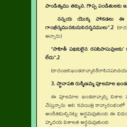
పాండిత్యము తక్కువ. గొప్ప పండితులకు
నన్నయ యొక్క పోకడలు ఈ కవయ
గాంభీర్యమునకునునిదర్శనములు”.2
(కాద
అన్నారు)
“సాహితీ పథికులైన రసపిపాసువులకు
లేదు”.2
(కాదంబినిఖండకావ్యానికిరాసినపరిచయం
3. స్థానాపతి రుక్మిణమ్మ పూలమాల ఖండ
ఈ పూలమాల ఖండకావ్యాన్ని విశాల హ
చేస్తున్నాను అని కవయిత్రి కావ్యారంభంల
అంకితమిచ్చినట్లు అర్థమవుతుంది ఈ వ
హృదయ విశాలత అర్థమవుతుంది