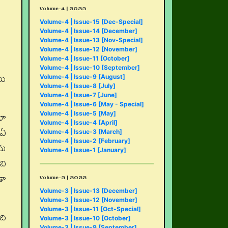
Volume-4 | 2023
Volume-4 | Issue-15 [Dec-Special]
Volume-4 | Issue-14 [December]
Volume-4 | Issue-13 [Nov-Special]
Volume-4 | Issue-12 [November]
Volume-4 | Issue-11 [October]
Volume-4 | Issue-10 [September]
లు
Volume-4 | Issue-9 [August]
Volume-4 | Issue-8 [July]
Volume-4 | Issue-7 [June]
Volume-4 | Issue-6 [May - Special]
నూ
Volume-4 | Issue-5 [May]
Volume-4 | Issue-4 [April]
 ఏ
Volume-4 | Issue-3 [March]
Volume-4 | Issue-2 [February]
ను
Volume-4 | Issue-1 [January]
చి
డా
Volume-3 | 2022
Volume-3 | Issue-13 [December]
Volume-3 | Issue-12 [November]
Volume-3 | Issue-11 [Oct-Special]
ది
Volume-3 | Issue-10 [October]
Volume-3 | Issue-9 [September]