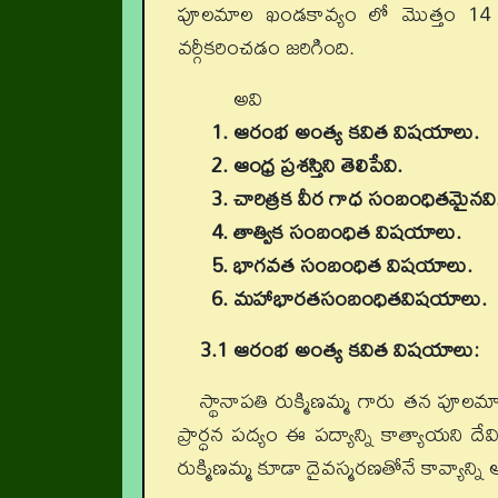
పూలమాల ఖండకావ్యం లో మొత్తం 14 క
వర్గీకరించడం జరిగింది.
అవి
1. ఆరంభ అంత్య కవిత విషయాలు.
2. ఆంధ్ర ప్రశస్తిని తెలిపేవి.
3. చారిత్రక వీర గాధ సంబంధితమైనవి
4. తాత్విక సంబంధిత విషయాలు.
5. భాగవత సంబంధిత విషయాలు.
6. మహాభారతసంబంధితవిషయాలు.
3.1 ఆరంభ అంత్య కవిత విషయాలు:
స్థానాపతి రుక్మిణమ్మ గారు తన పూలమా
ప్రార్ధన పద్యం ఈ పద్యాన్ని కాత్యాయని దేవ
రుక్మిణమ్మ కూడా దైవస్మరణతోనే కావ్యాన్న