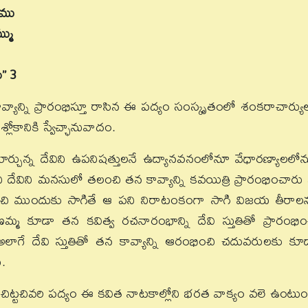
ఖము
్ము
ు” 3
్తూ కావ్యాన్ని ప్రారంభిస్తూ రాసిన ఈ పద్యం సంస్కృతంలో శంకరాచార్యు
లోకానికి స్వేచ్ఛానువాదం.
చున్న దేవిని ఉపనిషత్తులనే ఉద్యానవనంలోనూ వేధారణ్యాలలో
ని దేవిని మనసులో తలంచి తన కావ్యాన్ని కవయిత్రి ప్రారంభించారు
రార్థించి ముందుకు సాగితే ఆ పని నిరాటంకంగా సాగి విజయ తీరాల
ణమ్మ కూడా తన కవిత్వ రచనారంభాన్ని దేవి స్తుతితో ప్రారంభిం
గే దేవి స్తుతితో తన కావ్యాన్ని ఆరంభించి చదువరులకు కూ
.
 చిట్టచివరి పద్యం ఈ కవిత నాటకాల్లోని భరత వాక్యం వలె ఉంటుం