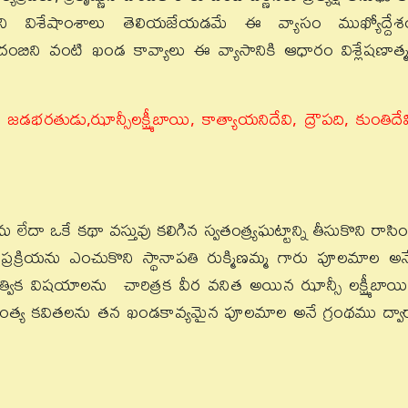
ోని విశేషాంశాలు తెలియజేయడమే ఈ వ్యాసం ముఖ్యోద్దేశ
ాదంబిని వంటి ఖండ కావ్యాలు ఈ వ్యాసానికి ఆధారం విశ్లేషణాత్
తుడు,ఝాన్సీలక్ష్మీబాయి, కాత్యాయనిదేవి, ద్రౌపది, కుంతిదేవ
దా ఒకే కథా వస్తువు కలిగిన స్వతంత్ర్యఘట్టాన్ని తీసుకొని రాసిం
క్రియను ఎంచుకొని స్థానాపతి రుక్మిణమ్మ గారు పూలమాల అ
తాత్విక విషయాలను చారిత్రక వీర వనిత అయిన ఝాన్సీ లక్ష్మీబాయ
త్య కవితలను తన ఖండకావ్యమైన పూలమాల అనే గ్రంథము ద్వా
 జరిగింది.