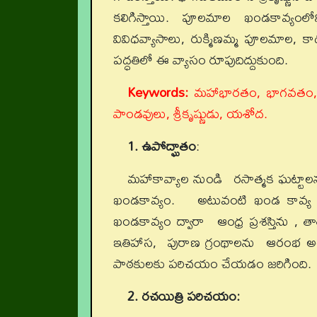
కలిగిస్తాయి. పూలమాల ఖండకావ్యంల
వివిధవ్యాసాలు, రుక్మిణమ్మ పూలమాల, క
పద్ధతిలో ఈ వ్యాసం రూపుదిద్దుకుంది.
Keywords:
మహాభారతం, భాగవతం, జడభర
పాండవులు, శ్రీకృష్ణుడు, యశోద.
1. ఉపోద్ఘాతం
:
మహాకావ్యాల నుండి రసాత్మక ఘట్టాలను లే
ఖండకావ్యం. అటువంటి ఖండ కావ్య ప్ర
ఖండకావ్యం ద్వారా ఆంధ్ర ప్రశస్తిను , 
ఇతిహాస, పురాణ గ్రంథాలను ఆరంభ అం
పాఠకులకు పరిచయం చేయడం
2. రచయిత్రి పరిచయం: