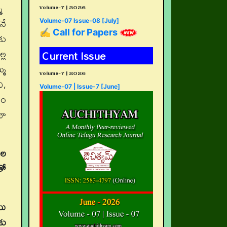
్మ
Volume-7 | 2026
నే
Volume-07 Issue-08 [July]
✍ Call for Papers
కు
్ల
Current Issue
్మ
Volume-7 | 2026
ి,
Volume-07 | Issue-7 [June]
చం
థా
ుల
తో
యు
కు