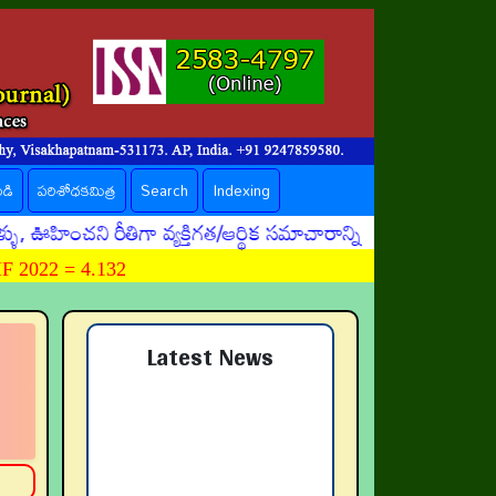
ండి
పరిశోధకమిత్ర
Search
Indexing
ంచని రీతిగా వ్యక్తిగత/ఆర్థిక సమాచారాన్ని దొంగిలించే ప్రమా
 2022 = 4.132
Latest News