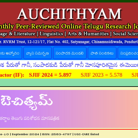
లకు ఆహ్వానం
వ్యాస సమర్పణ
సంపాదక మండలి
పాత సంచికలు
సంప్రదించ
తో గానీ, సంపాదకుడి పేరుతో గానీ మోసపూరితమైన ఈమెయిళ్ళు, ఊహి
ctor (IF):
SJIF 2024 = 5.897
SJIF 2023 = 5.578 SJIF
ఔచిత్యమ్
ర్జాల తెలుగు పరిశోధన మాసపత్రిక
sue-10 | September 2024 | ISSN: 2583-4797 | UGC-CARE listed