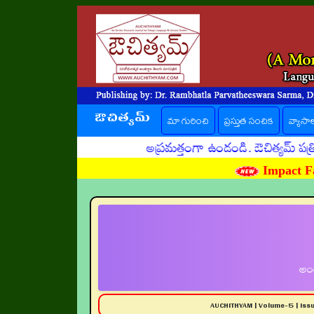
ఔచిత్యమ్
(current)
మా గురించి
ప్రస్తుత సంచిక
వ్యాసా
అప్రమత్తంగా ఉండండి. ఔచిత్యమ్ పత్రిక పేరు
Impact Fa
అంత
AUCHITHYAM | Volume-5 | Is