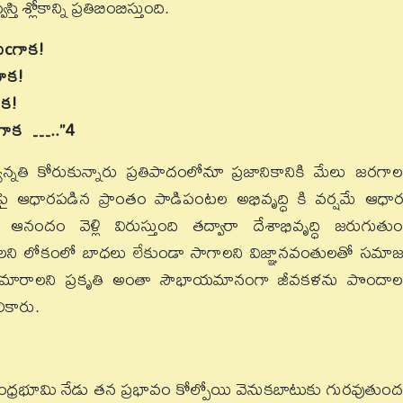
 శ్లోకాన్ని ప్రతిబింబిస్తుంది.
ుcగాక!
ాక!
ాక!
cగాక
…..”4
ున్నతి కోరుకున్నారు ప్రతిపాదంలోనూ ప్రజానికానికి మేలు జరగాల
పై ఆధారపడిన ప్రాంతం పాడిపంటల అభివృద్ధి కి వర్షమే ఆధా
 ఆనందం వెళ్లి విరుస్తుంది తద్వారా దేశాభివృద్ధి జరుగుతుం
ని లోకంలో బాధలు లేకుండా సాగాలని విజ్ఞానవంతులతో సమా
 మారాలని ప్రకృతి అంతా సౌభాయమానంగా జీవకళను పొందాల
లికారు.
్రభూమి నేడు తన ప్రభావం కోల్పోయి వెనుకబాటుకు గురవుతుంద