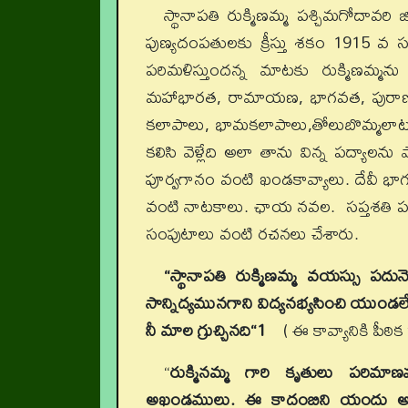
స్థానాపతి రుక్మిణమ్మ పశ్చిమగోదావరి
పుణ్యదంపతులకు క్రీస్తు శకం 1915 వ సం
పరిమళిస్తుందన్న మాటకు రుక్మిణమ్
మహాభారత, రామాయణ, భాగవత, పురాణ గాథ
కలాపాలు, భామకలాపాలు,తోలుబొమ్మలాటలు
కలిసి వెళ్లేది అలా తాను విన్న పద్యాలను
పూర్వగానం వంటి ఖండకావ్యాలు. దేవీ 
వంటి నాటకాలు. ఛాయ నవల. సప్తశతి పద్య
సంపుటాలు వంటి రచనలు చేశారు.
“స్థానాపతి రుక్మిణమ్మ వయస్సు పద
సాన్నిద్యమునగాని విద్యనభ్యసించి యు
నీ మాల గ్రుచ్చినది“1
( ఈ కావ్యానికి పీఠిక
“
రుక్మినమ్మ గారి కృతులు పరిమ
అఖండములు. ఈ కాదంబిని యందు అచ్చ