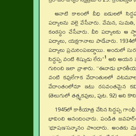
ఆనాటి కాలంలో వీధి బడులలో సిద్ధప్ప
పద్యాలను వల్లె వేసేవారు. వేమన, సుమతి, 
కoఠస్థం చేసేవారు. వీరి పద్యాలకు ఆ స్థా
పద్యాలు, యక్షగానాలు పాడేవారు. 1934లో
పద్యాలు ప్రచురింపబడ్డాయి. అందులో సురవరం 
1
సిద్ధప్ప వంటి శిష్యుడు లేరు”
అని ఆయన పరిచ
గురించి ఇలా వ్రాశారు. ‘‘ఈనాడు భారతీయ భ
వంటి కవులేగాక వేదాంతులలో వటమూలు
వేదాంతంలోనూ ఇటు రసవంతమైన కవితల
(తెలుగులో తత్త్వకవులు, పుట. 92) అని క
1945లో కాశీయాత్ర చేసిన సిద్ధప్ప గాంధ
భావించి ఆనందించారు. పండిత జవహర్‌లాల
‘భూషణ’సన్మానం పొందారు. అంతకు ముందు నై