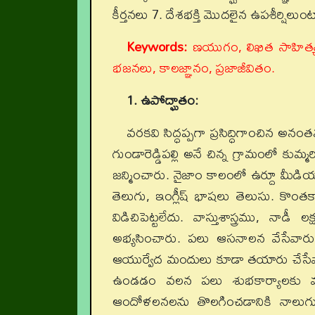
కీర్తనలు 7. దేశభక్తి మొదలైన ఉపశీర్షిలు
Keywords:
ణయుగం, లిఖిత సాహిత్యం, న
భజనలు, కాలజ్ఞానం, ప్రజాజీవితం.
1. ఉపోద్ఘాతం:
వరకవి సిద్ధప్పగా ప్రసిద్ధిగాంచిన అనంత
గుండారెడ్డిపల్లి అనే చిన్న గ్రామంలో క
జన్మించారు. నైజాం కాలంలో ఉర్దూ మీడియ
తెలుగు, ఇంగ్లీష్‌ భాషలు తెలుసు. కొంతక
విడిచిపెట్టలేదు. వాస్తుశాస్త్రము, న
అభ్యసించారు. పలు ఆసనాలన వేసేవార
ఆయుర్వేద మందులు కూడా తయారు చేసేవార
ఉండడం వలన పలు శుభకార్యాలకు ముహూ
ఆందోళలనలను తొలగించడానికి నాలుగు మ