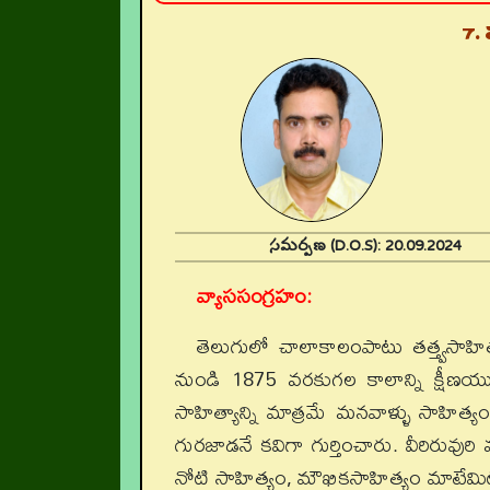
7. 
సమర్పణ (D.O.S):
20.09.202
వ్యాససంగ్రహం:
తెలుగులో చాలాకాలంపాటు తత్త్వసాహి
నుండి 1875 వరకుగల కాలాన్ని క్షీణయు
సాహిత్యాన్ని మాత్రమే మనవాళ్ళు సాహి
గురజాడనే కవిగా గుర్తించారు. వీరిరువు
నోటి సాహిత్యం, మౌఖికసాహిత్యం మాటేమి