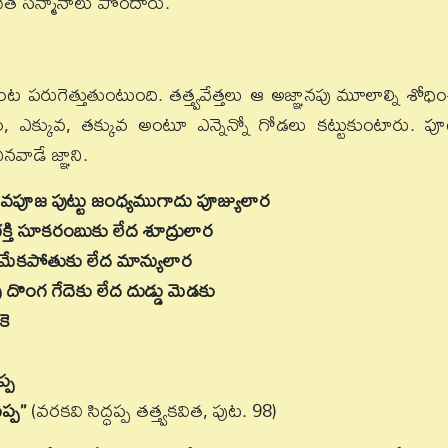
చేత సన్మానాలు పొందారు.
 పరుగెత్తుతుంటుంది. తత్త్వవేత్తలు ఆ అజ్ఞానపు మూలాల్ని శోధిం
లం, ఎక్కువ, తక్కువ అంటూ ఎన్నెన్నో గోడలు కట్టుకుంటారు. ప
నవాడే జ్ఞాని.
ివపూజ పుట్టు జంధ్యముగాదు పూజ్యులార
్తి సూకరంబుకు లేద శూద్రులార
ు మేకపోతుకు లేద మాన్యులార
 దొంగ గేదెకు లేద దుడ్డు మెడకు
కె
ప్ప
ప్ప”
(వరకవి సిద్ధప్ప తత్త్వకవిత, పుట. 98)