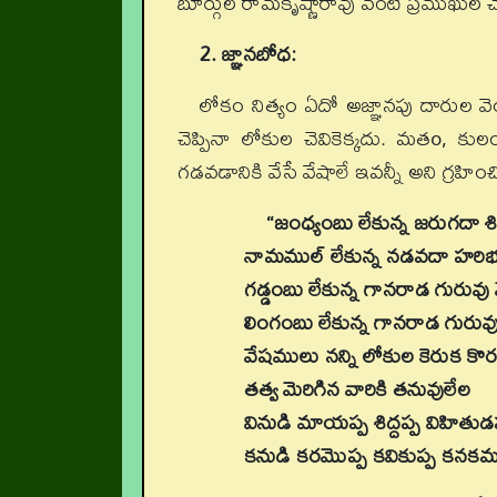
బూర్గుల రామకృష్ణారావు వంటి ప్రముఖుల 
2. జ్ఞానబోధ:
లోకం నిత్యం ఏదో అజ్ఞానపు దారుల వెంట
చెప్పినా లోకుల చెవికెక్కదు. మతo, కు
గడవడానికి వేసే వేషాలే ఇవన్నీ అని గ్రహించి
“జంధ్యంబు లేకున్న జరుగదా శ
నామముల్ లేకున్న నడవదా హరిభక
గడ్డంబు లేకున్న గానరాడ గురువ
లింగంబు లేకున్న గానరాడ గురువు
వేషములు నన్ని లోకుల కెరుక కొర
తత్వ మెరిగిన వారికి తనువులేల
వినుడి మాయప్ప శిద్దప్ప విహితుడ
కనుడి కరమొప్ప కవికుప్ప కనకమ