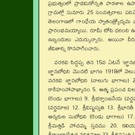
ప్రభుత్వంలో ప్రాథమికోన్నత పాఠశాల ఉ
గ్రామల్లో సుమారు 25 సంవత్సరాలు పని
తెలంగాణలో గాంధేయ స్వాతంత్య్రోద్యమ
ప్రారంభమయ్యాయి. రూమీ టోపి ధరించి ఉద్
ఇబ్బందులు ఎదుర్కున్నారు. అయినా వీరు 
జీవితాన్ని కొనసాగించారు.
వరకవి సిద్ధప్ప తన 15వ ఏటనే ‘జ్ఞాన
జ్ఞానబోధిని మొదటి భాగo 1918లో వెలువ
వరకవి జ్ఞానబోధిని (నాలుగు భాగాలు) 2.
కాకిహంసోపాఖ్యానం 5. ఆత్మ ప్రపంచ విలక్షణం 
(రెండు భాగాలు) 9. శ్రీభక్తాంజనేయ (వర్ణ
(వర్ణమాల) 12. శ్రీవిష్ణుస్తుతి 13. శ్రీభ
ఆర్యకుల సుబోధిని (రెండు భాగాలు) 17.
శ్రీమత్తడి పోచమ్మ స్తవము 20. కల
శ్రీరాజరాజేశ్వర నక్షత్రమాల 23. శ్రీశివస్తుతి