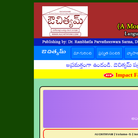
ఔచిత్యమ్
(current)
మా గురించి
ప్రస్తుత సంచిక
వ్యాసా
అప్రమత్తంగా ఉండండి. ఔచిత్యమ్ పత్రిక పే
Impact Fa
అంత
AUCHITHYAM | Volume-5 | I