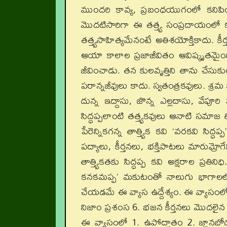
ముందరి కావ్య, ప్రబంధయుగంలో కనిపి
మొదటిసారిగా ఈ తత్త్వ సంప్రదాయంలో కని
తత్త్వసాహిత్యమేనంటే అతిశయోక్తికాదు. క
ఆయా కాలాల ప్రజాజీవితం ఆవిష్కృతమైంది
జీవించాడు. తన కులవృత్తిని తాను చేసుకుం
పరాన్నజీవులు కాదు. స్వతంత్రకవులు. శ్
దున్న ఇద్దాసు, జొన్న ఎల్లదాసు, వేప
సిద్ధప్పలాంటి తత్త్వకవులు ఆనాటి సమాజ
పేరెన్నికగన్న తాత్త్విక కవి ‘వరకవి స
పద్యాలు, కీర్తనలు, భక్తిపాటలు మారుమ్
తాత్త్వికతకు సిద్ధప్ప కవి అక్షరాల ప్రతి
కనకమప్ప’ మకుటంతో నాలుగు భాగాలలో ‘జ
చేయడమే ఈ వ్యాస ఉద్దేశ్యం. ఈ వ్యాసంలో
నిజాం ప్రశంస 6. భజన కీర్తనలు మొదలైన 
ఈ వ్యాసంలో 1. ఉపోద్ఘాతం 2. జ్ఞానబో