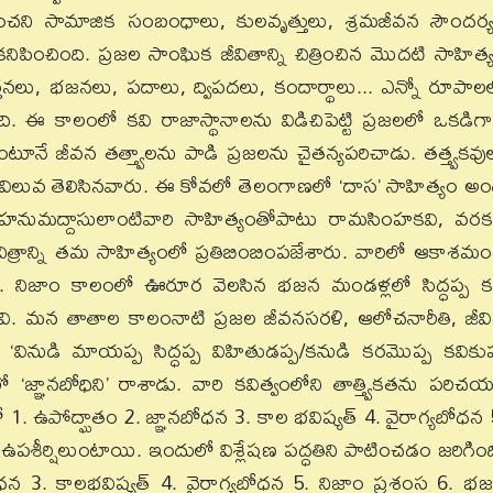
ంచని సామాజిక సంబంధాలు, కులవృత్తులు, శ్రమజీవన సౌందర్
పించింది. ప్రజల సాంఘిక జీవితాన్ని చిత్రించిన మొదటి సాహిత్
ీర్తనలు, భజనలు, పదాలు, ద్విపదలు, కందార్థాలు... ఎన్నో రూపాల
. ఈ కాలంలో కవి రాజాస్థానాలను విడిచిపెట్టి ప్రజలలో ఒకడిగా
టూనే జీవన తత్త్వాలను పాడి ప్రజలను చైతన్యపరిచాడు. తత్త్వకవు
రమ విలువ తెలిసినవారు. ఈ కోవలో తెలంగాణలో ‘దాస’ సాహిత్యం అం
ూరి హనుమద్దాసులాంటివారి సాహిత్యంతోపాటు రామసింహకవి, వరక
 చిత్రాన్ని తమ సాహిత్యంలో ప్రతిబింబింపజేశారు. వారిలో ఆకాశమ
ిద్ధప్ప’. నిజాం కాలంలో ఊరూర వెలసిన భజన మండళ్లలో సిద్ధప్ప క
రోగేవి. మన తాతాల కాలంనాటి ప్రజల జీవనసరళి, ఆలోచనారీతి, జీవ
నిధి. ‘వినుడి మాయప్ప సిద్ధప్ప విహితుడప్ప/కనుడి కరమొప్ప కవికుప
్ఞానబోధిని’ రాశాడు. వారి కవిత్వంలోని తాత్త్వికతను పరిచ
 1. ఉపోద్ఘాతం 2. జ్ఞానబోధన 3. కాల భవిష్యత్ 4. వైరాగ్యబోధన 
ఉపశీర్షిలుంటాయి. ఇందులో విశ్లేషణ పద్ధతిని పాటించడం జరిగింద
ధన 3. కాలభవిష్యత్ 4. వైరాగ్యబోధన 5. నిజాం ప్రశంస 6. భ