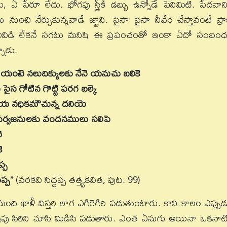
ు, ఏ పేరూ లేదు. భోగపు స్త్రీకి డబ్బు ఉన్నోడే పెనిమిటి. పేదవాని
ేర్చుకున్నవాడే జ్ఞాని. పైసా పైసా నీవేం చేస్తావంటే ప్ర
తెలివిడి లేకనే సగటు మనిషి ఈ ప్రపంచంతో ఇంకా ఏదో సంబం
నాడు.
ని యంటె నలుదిక్కులకు నేనె యనుచు బలికె
ె పైస గోటిన గొట్టి పరగ బల్కె
శయ నధికమౌచున్న దనియె
ె సర్వజనులకు వందనములు సలిపె
ె
ె
ప్ప
ప్ప”
(వరకవి సిద్ధప్ప తత్త్వకవిత, పుట. 99)
ది ఖాళీ విస్తరి లాగ ఎగిరెగిరి పడుతుంటారు. కాని కాలం ఎప్పు
 సిరిని చూసి మిడిసి పడుతారు. ఎంత ఏనుగు అయినా ఒకనాటి