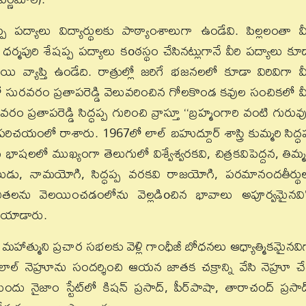
 పద్యాలు విద్యార్థులకు పాఠ్యాంశాలుగా ఉండేవి. పిల్లలంతా వీ
ధర్మపురి శేషప్ప పద్యాలు కoఠస్థం చేసినట్లుగానే వీరి పద్యాలు కూ
యి వ్యాప్తి ఉండేది. రాత్రుల్లో జరిగే భజనలలో కూడా విరివిగా వీ
 సురవరం ప్రతాపరెడ్డి వెలువరించిన గోలకొండ కవుల సంచికలో వీ
ప్రతాపరెడ్డి సిద్ధప్ప గురించి వ్రాస్తూ ‘‘బ్రహ్మంగారి వంటి గురువు
యంలో రాశారు. 1967లో లాల్‌ బహుద్దూర్‌ శాస్త్రి కుమ్మరి సిద్ధప
ాషలలో ముఖ్యంగా తెలుగులో విశ్వేశ్వరకవి, చిత్రకవిపెద్దన, తిమ్
డు, నామయోగి, సిద్ధప్ప వరకవి రాజయోగి, పరమానందతీర్థు
ను వెలయించడంలోను వెల్లడిoచిన భావాలు అపూర్వమైనవి
ొనియాడారు.
ీ మహాత్ముని ప్రచార సభలకు వెళ్లి గాంధీజీ బోధనలు ఆధ్యాత్మికమైనవి
్‌ నెహ్రూను సందర్శించి ఆయన జాతక చక్రాన్ని వేసి నెహ్రూ చ
జాం స్టేట్‌లో కిషన్‌ ప్రసాద్‌, పీర్‌పాషా, తారాచంద్‌ ప్రసాద్