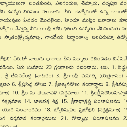
పాధ్యాయులుగా చింతకుంట, ఎలగందుల, చెన్నూరు, ధర్మపురి వం
చేసి ఉద్యోగ విరమణ పొందారు. వీరు ఉద్యోగంలో ఉన్న కాలంలో
 వాయువులు వీచడం మొదలైంది. హిందూ ముస్లిం వివాదాలు కూ
యోగం చేస్తోన్న వీరు గాంధీ టోపి ధరించి ఉద్యోగం చేసినందుకు ప
స్వాతంత్య్రోద్యమాన్ని, గాంధేయ సిద్ధాంతాన్ని బలపరుస్తూ ఉద్య
బోధిని’ పేరుతో నాలుగు భాగాలు సీస పద్యాలు రచించడం విశేషమ
డింది. వీరు సుమారు 23 గ్రంథాలను రచించారు. అవి. 1. సిద్ధప
 శ్రీ జీవనరేంద్ర (నాటకం) 3. శ్రీగాంధీ మహాత్మ (యక్షగానం) 
6. శ్రీప్రసిద్ధ బోధిని 7. శ్రీబిక్కనవోలు కందార్థాలు 8. శ్రీశివస్తు
మాల) 10. శ్రీరామ భజనావళి (వర్ణమాల) 11. శ్రీలక్ష్మీనరసింహస్వా
ారతీ నక్షత్రమాల 14. బాలభక్త శిక్ష 15. శ్రీరాధాక్రిష్ణ సంభాషణము 1
 యుగ పంచాంగము 18. జ్యోతిష్యఫల ప్రబోధిని (నక్షత్రమాల) 1
ియుగ వర్తమాన కందార్థములు 21. గోవ్యాఘ్ర సంభాషణము 2
 (వర్ణమాల).