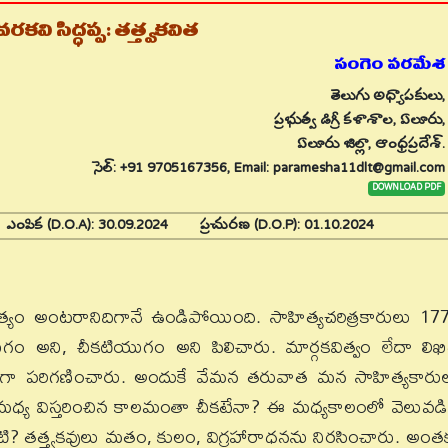
వరకవి సిద్ధప్ప: తత్త్వకవిత
సంగెం పరమేశ
తెలుగు అధ్యాపకులు,
ప్రభుత్వ డిగ్రీ కళాశాల, ఏలూరు,
ఏలూరు జిల్లా, ఆంధ్రప్రదేశ్.
సెల్: +91 9705167356, Email: paramesha11dlt@gmail.com
DOWNLOAD PDF
4
ఎంపిక (D.O.A):
30.09.2024
ప్రచురణ (D.O.P):
01.10.2024
త్యం అంటరానిదిగానే ఉండిపోయింది. సాహిత్యచరిత్రకారులు 17
గం అని, చీకటియుగం అని పిలిచారు. మార్గకవిత్వం లేదా లిఖ
త్యంగా పరిగణించారు. అందుకే వేమన తరువాత మన సాహిత్యకారు
రి మధ్య విస్తరించిన కాలమంతా చీకటేనా? ఈ మధ్యకాలంలో వెలువడ
టి? తత్త్వకవులు మతం, కులం, విగ్రహారాధనను నిరసించారు. అంత