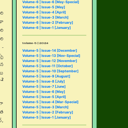
Volume-6 | Issue-6 [May-Special]
Volume-6 | Issue-5 [May]
రి
Volume-6 | Issue-4 [April]
Volume-6 | Issue-3 [March]
డా
Volume-6 | Issue-2 [February]
రి
Volume-6 | Issue-1 [January]
రి
Volume-5 | 2024
 -
Volume-5 | Issue-14 [December]
్ప
Volume-5 | Issue-13 [Nov-Special]
Volume-5 | Issue-12 [November]
మన
Volume-5 | Issue-11 [October]
లు
Volume-5 | Issue-10 [September]
Volume-5 | Issue-9 [August]
2
”
Volume-5 | Issue-8 [July]
Volume-5 | Issue-7 [June]
Volume-5 | Issue-6 [May]
Volume-5 | Issue-5 [April]
గా
Volume-5 | Issue-4 [Mar-Special]
Volume-5 | Issue-3 [March]
ేత
Volume-5 | Issue-2 [February]
‌,
Volume-5 | Issue-1 [January]