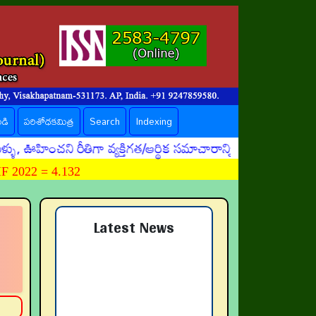
ండి
పరిశోధకమిత్ర
Search
Indexing
హించని రీతిగా వ్యక్తిగత/ఆర్థిక సమాచారాన్ని దొంగిలించే ప్ర
 2022 = 4.132
Latest News