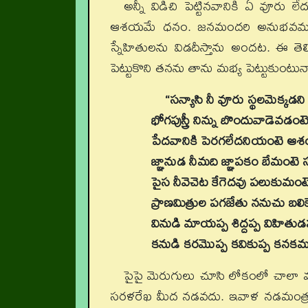
అన్నీ విడిచి పెట్టినవానికి ఏ వూరు లేద
ఆశయమే ధనం. జనమందరి అనుభవము నుంచి న
స్నేహితులను విడదీస్తాను అందట. ఈ 
పెట్టుకొని తనను తాను మభ్య పెట్టుకుంటున్
“సన్యాసి నీ వూరు స్థలమెక్కడ
భోగపుస్త్రీ నిన్ను బొందువాడెవడంట
పేదవానికి పెరగలేదనియంటె ఆ
జ్ఞానుడ నీమది జ్ఞాపకం బేమంట
పైస నీవెచెట కేగెదవు పలుకుమంట
ప్రాణమిత్రుల పగజేతు ననుచు బలిక
వినుడి మాయప్ప శిద్దప్ప విహితుడ
కనుడి కరమొప్ప కవికుప్ప కనకమ
పైపై మెరుగులు చూసి లోకంలో చాలా మం
సరళరేఖ మీద నడవదు. ఇవాళ నడమంత్రపు