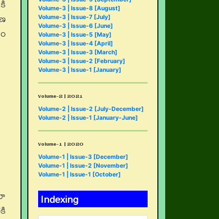
కి
Volume-3 | Issue-8 [August]
ాణ
Volume-3 | Issue-7 [July]
Volume-3 | Issue-6 [June]
ధం
Volume-3 | Issue-5 [May]
Volume-3 | Issue-4 [April]
Volume-3 | Issue-3 [March]
Volume-3 | Issue-2 [February]
Volume-3 | Issue-1 [January]
Volume-2 | 2021
Volume-2 | Issue-2 [July-December]
Volume-2 | Issue-1 [January-June]
Volume-1 | 2020
Volume-1 | Issue-3 [December]
Volume-1 | Issue-2 [November]
Volume-1 | Issue-1 [October]
డూ
Indexing
కి