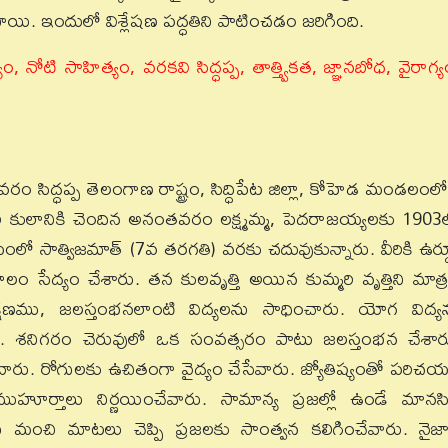
ంటాయి. ఇందులో విశ్లేషణ పద్ధతిని పాటించడం జరిగింది.
ోటి సాహిత్యం, వరకవి సిద్ధప్ప, తాత్త్వికత, జ్ఞానబోధ, వైరాగ్య
వరం సిద్ధప్ప తెలంగాణ రాష్ట్రం, సిద్ధిపేట జిల్లా, కోహెడ మండలంలో
ుమ్మరి కులానికి చెందిన అనంతవరం లక్ష్మమ్మ, పెదరాజయ్యలకు 1903
ంలో సాత్విజమాత్‌ (7వ తరగతి) వరకు చదువుకున్నారు. వీరికి ఉర్ద
ాలం సేద్యం చేశారు. తన కులవృత్తి అయిన కుమ్మరి వృత్తిని మాత్
ాడీ లక్షణము, జలస్తంభనలాంటి విద్యలను సాధించారు. యోగ విద్య
ు. శనిగరం చెరువులో ఒక సంవత్సరం పాటు జలస్తంభన చేశార
ు. రోగులకు ఉచితంగా వైద్యం చేసేవారు. జ్యోతిష్యంతో పరిచ
ర్తాలు నిర్ణయించేవారు. సామాన్య ప్రజల్లో ఉండే మానస
ంచి మాటలు చెప్పి ప్రజలకు సాంత్వన కలిగించేవారు. నైజ