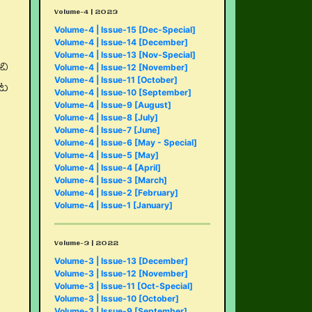
Volume-4 | 2023
Volume-4 | Issue-15 [Dec-Special]
Volume-4 | Issue-14 [December]
Volume-4 | Issue-13 [Nov-Special]
చి
Volume-4 | Issue-12 [November]
ూట
Volume-4 | Issue-11 [October]
Volume-4 | Issue-10 [September]
Volume-4 | Issue-9 [August]
Volume-4 | Issue-8 [July]
Volume-4 | Issue-7 [June]
Volume-4 | Issue-6 [May - Special]
Volume-4 | Issue-5 [May]
Volume-4 | Issue-4 [April]
Volume-4 | Issue-3 [March]
Volume-4 | Issue-2 [February]
Volume-4 | Issue-1 [January]
Volume-3 | 2022
Volume-3 | Issue-13 [December]
Volume-3 | Issue-12 [November]
Volume-3 | Issue-11 [Oct-Special]
Volume-3 | Issue-10 [October]
Volume-3 | Issue-9 [September]