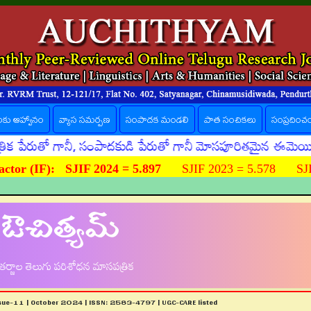
లకు ఆహ్వానం
వ్యాస సమర్పణ
సంపాదక మండలి
పాత సంచికలు
సంప్రదించ
రుతో గానీ, సంపాదకుడి పేరుతో గానీ మోసపూరితమైన ఈమెయిళ్ళు, ఊ
ctor (IF):
SJIF 2024 = 5.897
SJIF 2023 = 5.578 SJIF
ఔచిత్యమ్
ర్జాల తెలుగు పరిశోధన మాసపత్రిక
ssue-11 | October 2024 | ISSN: 2583-4797 | UGC-CARE listed