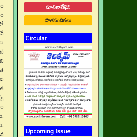
యం
సూచికాలేఖిని
యం
పాతసంచికలు
లో
నే
Circular
లు
టే
వి
ంత
వి
ిత
్ప
యం
5.
ి.
Upcoming Issue
జన