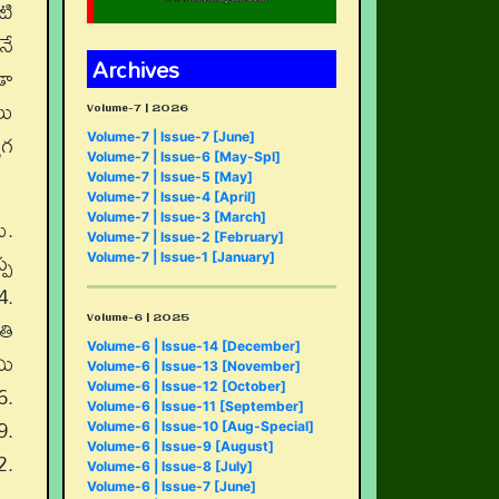
టి
నే
Archives
డా
లు
Volume-7 | 2026
ోగ
Volume-7 | Issue-7 [June]
Volume-7 | Issue-6 [May-Spl]
Volume-7 | Issue-5 [May]
Volume-7 | Issue-4 [April]
Volume-7 | Issue-3 [March]
ే.
Volume-7 | Issue-2 [February]
్ప
Volume-7 | Issue-1 [January]
4.
Volume-6 | 2025
తి
Volume-6 | Issue-14 [December]
మి
Volume-6 | Issue-13 [November]
6.
Volume-6 | Issue-12 [October]
Volume-6 | Issue-11 [September]
9.
Volume-6 | Issue-10 [Aug-Special]
Volume-6 | Issue-9 [August]
2.
Volume-6 | Issue-8 [July]
Volume-6 | Issue-7 [June]