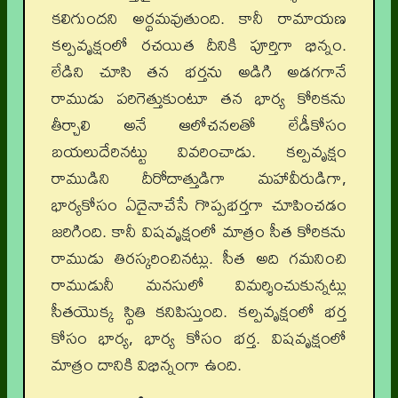
కలిగుందని అర్థమవుతుంది. కానీ రామాయణ
కల్పవృక్షంలో రచయిత దీనికి పూర్తిగా భిన్నం.
లేడిని చూసి తన భర్తను అడిగి అడగగానే
రాముడు పరిగెత్తుకుంటూ తన భార్య కోరికను
తీర్చాలి అనే ఆలోచనలతో లేడీకోసం
బయలుదేరినట్టు వివరించాడు. కల్పవృక్షం
రాముడిని దీరోదాత్తుడిగా మహావీరుడిగా,
భార్యకోసం ఏదైనాచేసే గొప్పభర్తగా చూపించడం
జరిగింది. కానీ విషవృక్షంలో మాత్రం సీత కోరికను
రాముడు తిరస్కరించినట్లు. సీత అది గమనించి
రాముడునీ మనసులో విమర్శించుకున్నట్లు
సీతయొక్క స్థితి కనిపిస్తుంది. కల్పవృక్షంలో భర్త
కోసం భార్య, భార్య కోసం భర్త. విషవృక్షంలో
మాత్రం దానికి విభిన్నంగా ఉంది.