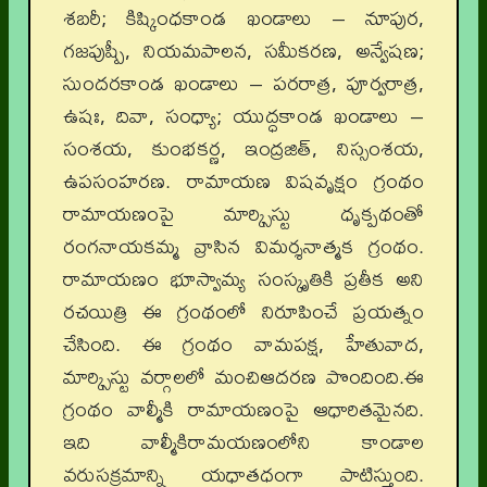
శబరీ; కిష్కింధకాండ ఖండాలు – నూపుర,
గజపుష్పీ, నియమపాలన, సమీకరణ, అన్వేషణ;
సుందరకాండ ఖండాలు – పరరాత్ర, పూర్వరాత్ర,
ఉషః, దివా, సంధ్యా; యుద్ధకాండ ఖండాలు –
సంశయ, కుంభకర్ణ, ఇంద్రజిత్, నిస్సంశయ,
ఉపసంహరణ. రామాయణ విషవృక్షం గ్రంథం
రామాయణంపై మార్క్సిస్టు ధృక్పథంతో
రంగనాయకమ్మ వ్రాసిన విమర్శనాత్మక గ్రంథం.
రామాయణం భూస్వామ్య సంస్కృతికి ప్రతీక అని
రచయిత్రి ఈ గ్రంథంలో నిరూపించే ప్రయత్నం
చేసింది. ఈ గ్రంథం వామపక్ష, హేతువాద,
మార్క్సిస్టు వర్గాలలో మంచిఆదరణ పొందింది.ఈ
గ్రంథం వాల్మీకి రామాయణంపై ఆధారితమైనది.
ఇది వాల్మీకిరామయణంలోని కాండాల
వరుసక్రమాన్ని యధాతధంగా పాటిస్తుంది.