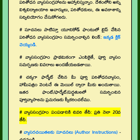
పరిశోధన వ్యాససంగ్రహాలను ఆహ్వానిస్తున్నాం. దేశంలోని అన్ని
విశ్వవిద్యాలయాల ఆచార్యులు, పరిశోధకులు, ఈ అవకాశాన్ని
సద్వినియోగం చేసుకోగలరు.
# సూచనలు పాటిస్తూ యూనికోడ్ ఫాంటులో టైప్ చేసిన
పరిశోధన వ్యాససంగ్రహం సమర్పించాల్సిన లింక్:
ఇక్కడ క్లిక్
చెయ్యండి.
# వ్యాససంగ్రహం ప్రాథమికంగా ఎంపికైతే, పూర్తి వ్యాసం
సమర్పణకు వివరాలు అందజేయబడతాయి.
# చక్కగా ఫార్మేట్ చేసిన మీ పూర్తి పరిశోధనవ్యాసం,
హామీపత్రం వెంటనే ఈ మెయిల్ ద్వారా మీకు అందుతాయి.
ఇతర ఫాంట్/ఫార్మేట్/పద్ధతులలో సమర్పించిన
పూర్తివ్యాసాలను ప్రచురణకు స్వీకరించలేము.
# వ్యాససంగ్రహం పంపడానికి చివరి తేదీ: ప్రతి నెలా 20వ
తేదీ.
#
వ్యాసరచయితలకు సూచనలు (Author Instructions)
-
చదవండి.