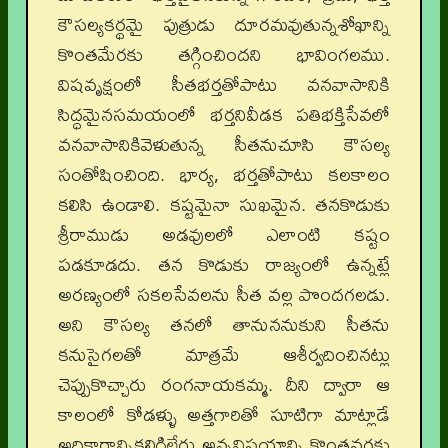
కౌసల్యకర్థమై పుత్రుడు దూరమవుతున్నశోఖాన్ని
కొంతమేరకు తగ్గించిందని భావింగలము.
విషవృక్షంలో సీతభర్తతోపాటు వనవాసానికి
సిద్ధమైనసమయంలో భర్తనివీడక పతిభక్తిసేవలో
వనవాసానికివెళుతున్న సీతనుచూసి కౌసల్య
సంతోషించింది. భార్య, భర్తతోపాటు కలకాలం
కలిసి ఉండాలి. కష్టమైనా సుఖమైన. తనకొడుకు
శ్రీరాముడు అడవులలో ఎలాంటి కష్టం
పడకూడదు. తన కొడుకు రాజ్యంలో ఉన్నట్లే
అరణ్యంలో సకలసేవలను సీత వల్ల పొందగలడు.
అని కౌసల్య తనలో తానుననుకుని సీతను
కనుసైగలతో మాత్రమే ఆశీర్వదించినట్లు
చెప్పుకొచ్చారు రంగనాయకమ్మ. దీని ద్వారా ఆ
కాలంలో కోడళ్ళు అత్తగారితో సూటిగా మాట్లాడే
అధికారాన్నికలిగిలేరు అన్నవిషయాన్ని కొంతవరకు