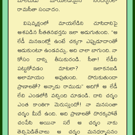
మారీచుడు మాయలేడియైన సందర్భంలో
రామసీతా సంవాదం.
విషవృక్షంలో మాయలేడిని చూసిదానిపై
ఆశపడిన సీతతనభర్తను ఇలా అడుగుతుంది. “ఆ
లేడీ మనఇంట్లో ఉంటే చక్కగా ఎప్పుడూదాంతో
ఆడుకుంటూ ఉండవచ్చు. అది చాలా బాగుంది. నా
కోసం దాన్ని తీసుకురండి. సీతా! లేడీని
పట్టుకోవడం మాటలా? ఇలాకనబడి
అలామాయం అవుతుంది. దొరుకుతుందా
ప్రాణాలతో? అన్నాడు రాముడు” అదిగో ఆ లేడీ
లేచి ఎండలోకి వచ్చింది చూడండి. దాని చర్మం
ఎంత కాంతిగా మెరుస్తుందో! నా మనసంతా
చర్మం మీదే ఉంది. అది ప్రాణాలతో దొరక్కపోతే
చంపేసి అయినా సరే ఆ చర్మం నాకు
తెచ్చిపెడితేచాలు ఆ చర్మం మనధర్మాసనం