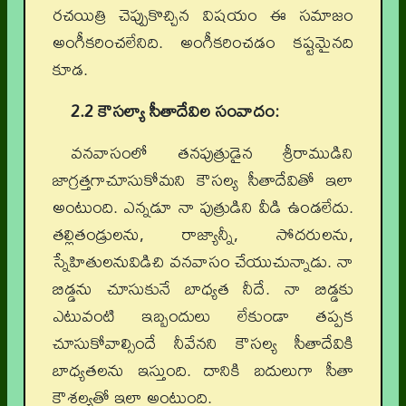
రచయిత్రి చెప్పుకొచ్చిన విషయం ఈ సమాజం
అంగీకరించలేనిది. అంగీకరించడం కష్టమైనది
కూడ.
2.2 కౌసల్యా సీతాదేవిల సంవాదం:
వనవాసంలో తనపుత్రుడైన శ్రీరాముడిని
జాగ్రత్తగాచూసుకోమని కౌసల్య సీతాదేవితో ఇలా
అంటుంది. ఎన్నడూ నా పుత్రుడిని వీడి ఉండలేదు.
తల్లితండ్రులను, రాజ్యాన్నీ, సోదరులను,
స్నేహితులనువిడిచి వనవాసం చేయుచున్నాడు. నా
బిడ్డను చూసుకునే బాధ్యత నీదే. నా బిడ్డకు
ఎటువంటి ఇబ్బందులు లేకుండా తప్పక
చూసుకోవాల్సిందే నీవేనని కౌసల్య సీతాదేవికి
బాధ్యతలను ఇస్తుంది. దానికి బదులుగా సీతా
కౌశల్యతో ఇలా అంటుంది.