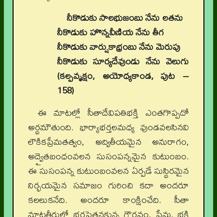
నీకొడుకు సాలభుజంబు నేను లతను
నీకొడుకు హొన్నవీణియ నేను తీగ
నీకొడుకు వార్షుకాభ్రంబు నేను మెరుపు
నీకొడుకు సూర్యదేవుండు నేను వెలుగు
(కల్పవృక్షం, అయోధ్యకాండ, పుట –
158)
ఈ మాటల్లో సీతాదేవిపతిభక్తి ఎంతగొప్పదో
అర్థమౌతుంది. భార్యాభర్తలమధ్య వుండవలసినవి
లౌకికప్రేమతత్వం, అద్వితీయమైన అనురాగం,
అద్వైతబంధంవలన సుసంపన్నమైన కుటుంబం.
ఈ సుసంపన్న కుటుంబంవలన ఏర్పడే సుస్థిరమైన
నిర్భయమైన సమాజం గురించి కదా అందరూ
కలలుకనేది. అందరూ కాంక్షించేది. సీతా
మాటతీరులో భర్తపైతనకున్న గౌరవం, ప్రేమ, భక్తి