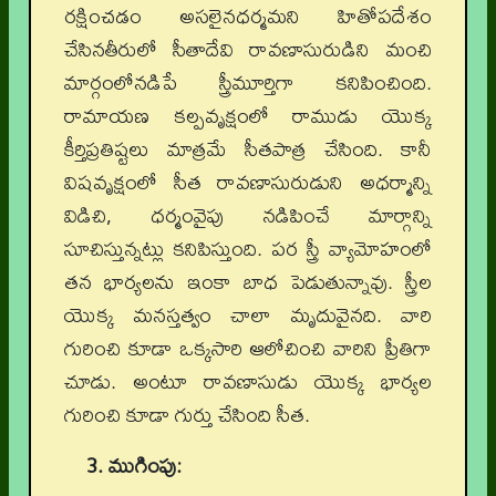
రక్షించడం అసలైనధర్మమని హితోపదేశం
చేసినతీరులో సీతాదేవి రావణాసురుడిని మంచి
మార్గంలోనడిపే స్త్రీమూర్తిగా కనిపించింది.
రామాయణ కల్పవృక్షంలో రాముడు యొక్క
కీర్తిప్రతిష్టలు మాత్రమే సీతపాత్ర చేసింది. కానీ
విషవృక్షంలో సీత రావణాసురుడుని అధర్మాన్ని
విడిచి, ధర్మంవైపు నడిపించే మార్గాన్ని
సూచిస్తున్నట్లు కనిపిస్తుంది. పర స్త్రీ వ్యామోహంలో
తన భార్యలను ఇంకా బాధ పెడుతున్నావు. స్త్రీల
యొక్క మనస్తత్వం చాలా మృదువైనది. వారి
గురించి కూడా ఒక్కసారి ఆలోచించి వారిని ప్రీతిగా
చూడు. అంటూ రావణాసుడు యొక్క భార్యల
గురించి కూడా గుర్తు చేసింది సీత.
3. ముగింపు: