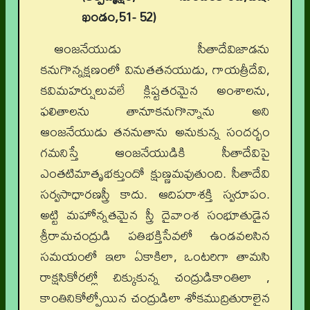
ఖండం,51- 52)
ఆంజనేయుడు సీతాదేవిజాడను
కనుగొన్నక్షణంలో వినుతతనయుడు, గాయత్రీదేవి,
కవిమహర్షులువలే క్లిష్టతరమైన అంశాలను,
ఫలితాలను తానూకనుగొన్నాను అని
ఆంజనేయుడు తననుతాను అనుకున్న సందర్భం
గమనిస్తే ఆంజనేయుడికి సీతాదేవిపై
ఎంతటిమాతృభక్తుందో క్షుణ్ణమవుతుంది. సీతాదేవి
సర్వసాధారణస్త్రీ కాదు. ఆదిపరాశక్తి స్వరూపం.
అట్టి మహోన్నతమైన స్త్రీ దైవాంశ సంభూతుడైన
శ్రీరామచంద్రుడి పతిభక్తిసేవలో ఉండవలసిన
సమయంలో ఇలా ఏకాకిలా, ఒంటరిగా తామసి
రాక్షసికోరల్లో చిక్కుకున్న చంద్రుడికాంతిలా ,
కాంతినికోల్పోయిన చంద్రుడిలా శోకముద్రితురాలైన