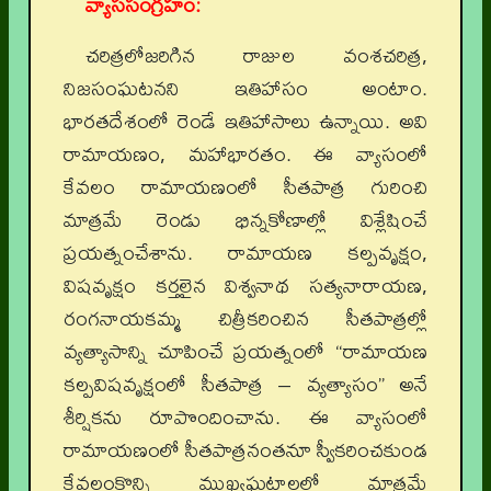
వ్యాససంగ్రహం:
చరిత్రలోజరిగిన రాజుల వంశచరిత్ర,
నిజసంఘటనని ఇతిహాసం అంటాం.
భారతదేశంలో రెండే ఇతిహాసాలు ఉన్నాయి. అవి
రామాయణం, మహాభారతం. ఈ వ్యాసంలో
కేవలం రామాయణంలో సీతపాత్ర గురించి
మాత్రమే రెండు భిన్నకోణాల్లో విశ్లేషించే
ప్రయత్నంచేశాను. రామాయణ కల్పవృక్షం,
విషవృక్షం కర్తలైన విశ్వనాథ సత్యనారాయణ,
రంగనాయకమ్మ చిత్రీకరించిన సీతపాత్రల్లో
వ్యత్యాసాన్ని చూపించే ప్రయత్నంలో “రామాయణ
కల్పవిషవృక్షంలో సీతపాత్ర – వ్యత్యాసం” అనే
శీర్షికను రూపొందించాను. ఈ వ్యాసంలో
రామాయణంలో సీతపాత్రనంతనూ స్వీకరించకుండ
కేవలంకొన్ని ముఖ్యఘట్టాలలో మాత్రమే