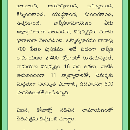
బాలకాండ, అయోధ్యకాండ, అరణ్యకాండ,
కిష్కిందకాండ, యుద్ధకాండ, సుందరకాండ,
ఉత్తరకాండ. వాల్మీకిరామాయణం ఏడు
అధ్యాయాలుగా వెలువడగా, విషవృక్షము మూడు
భాగాలుగా వెలువడింది. ఒక్కొక్కభాగము దాదాపు
700 పేజీల పుస్తకము. అదే విధంగా వాల్మీకి
రామాయణం 2,400 శ్లోకాలతో కూడుకున్నదైతే,
రామయణ విషవృక్షం 16 పెద్ద కథలు, వాటికి
అనుబంధంగా 11 వ్యాఖ్యానాలతో, విమర్శకు
మద్దతుగా సంస్కృత మూలాన్ని ఉదహరిస్తూ 600
పాదపీఠికలతో కూడిఉన్నది.
విభిన్న కోణాల్లో నడిచిన రామాయణంలో
సీతపాత్రను విశ్లేషించి చూద్దాం.