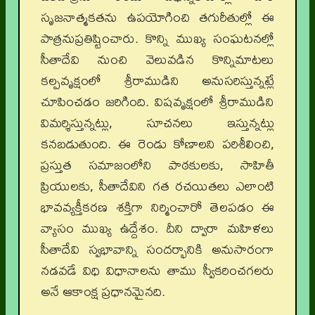
సృజనాత్మకతను ఉపయోగించి తగురీతుల్లో ఈ
పాత్రనుప్రతిష్టించారు. కొన్ని ముఖ్య సంఘటనల్లో
సీతాదేవి నుంచి వెలువడిన కొన్నిమాటలు
కల్పవృక్షంలో శ్రీరాముడిని అనుసరిస్తున్నట్లే
చూపించడం జరిగింది. విషవృక్షంలో శ్రీరాముడిని
విమర్శిస్తున్నట్లు, సూచనలు ఇస్తున్నట్లు
కనబడుతుంది. ఈ రెండు కోణాలని పరిశీలించి,
ప్రస్తుత సమాజంలోని పాఠకులకు, సాహితీ
ప్రియులకు, సీతాదేవిని గత రచయితలు ఎలాంటి
భావవ్యక్తీకరణ శక్తిగా నిర్మించారో తెలపడం ఈ
వ్యాసం ముఖ్య ఉద్దేశం. దీని ద్వారా మహిళలు
సీతాదేవి స్వభావాన్ని సందర్భానికి అనుసారంగా
నడవడే విధి విధానాలను తాము స్వీకరించగలరు
అనే ఆకాంక్ష ప్రధానమైనది.