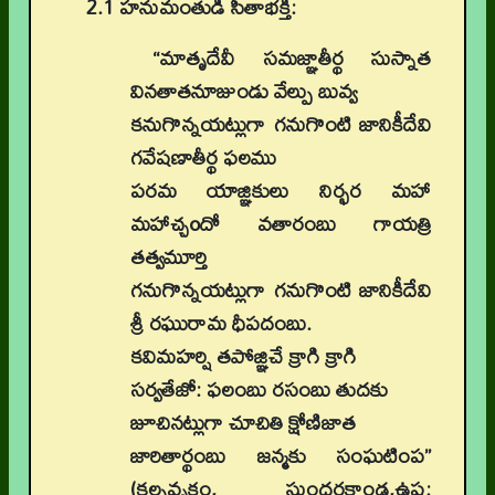
2.1 హనుమంతుడి సీతాభక్తి:
“మాతృదేవీ సమజ్ఞాతీర్థ సుస్నాత
వినతాతనూజుండు వేల్పు బువ్వ
కనుగొన్నయట్లుగా గనుగొంటి జానికీదేవి
గవేషణాతీర్థ ఫలము
పరమ యాజ్ఞికులు నిర్భర మహా
మహాచ్చoదో వతారంబు గాయత్రి
తత్వమూర్తి
గనుగొన్నయట్లుగా గనుగొంటి జానికీదేవి
శ్రీ రఘురామ ధీపదంబు.
కవిమహర్షి తపోజ్ఞిచే క్రాగి క్రాగి
సర్వతేజో: ఫలంబు రసంబు తుదకు
జూచినట్లుగా చూచితి క్షోణిజాత
జారితార్థంబు జన్మకు సంఘటింప”
(కల్పవృక్షం, సుందరకాండ,ఉష: