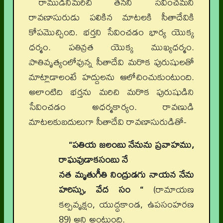
రాముడినిమరిచి తనని సేవించమని
రావణాసురుడు పలికిన మాటలకి సీతాదేవికి
కోపమొచ్చింది. భర్తని సేవించడం భార్య యొక్క
ధర్మం. పతివ్రత యొక్క ముఖ్యధర్మం.
పాతివృత్యంలోవున్న సీతాదేవి మరొక పురుషులతో
మాట్లాడాలంటే హద్దులను ఆలోచించుకుంటుంది.
అలాంటిది భర్తను మరిచి మరొక పురుషుడిని
సేవించడం అధర్మకార్యం. రావణుడి
మాటలకుబదులుగా సీతాదేవి రావణాసురుడితో-
“పతియ జలంబు నేనును ప్రవాహము,
రాఘవుడాకసంబు నే
నత మృతుగీతి నింద్రుడగు నాయన నేను
హరిస్సు, వేద సం “
(రామాయణ
కల్పవృక్షం, యుద్ధకాండ, ఉపసంహరణ
89) అని అంటుంది.