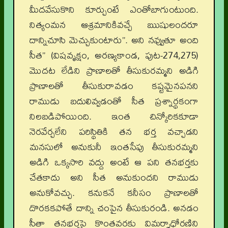
మీదవేసుకొని కూర్చుంటే ఎంతోబాగుంటుంది.
నిత్యంమన ఆశ్రమానికివచ్చే ఋషులందరూ
దాన్నిచూసి మెచ్చుకుంటారు”. అని నవ్వుతూ అంది
సీత” (విషవృక్షం, అరణ్యకాండ, పుట-274,275)
మొదట లేడిని ప్రాణాలతో తీసుకురమ్మని అడిగి
ప్రాణాలతో తీసుకురావడం కష్టమైనపనని
రాముడు బదులివ్వడంతో సీత ప్రశ్నార్థకంగా
నిలబడిపోయింది. ఇంత చిన్కోరికకూడా
నెరవేర్చలేని పరిస్థితికి తన భర్త వచ్చాడని
మనసులో అనుకునీ ఇంతసేపు తీసుకురమ్మని
అడిగి ఒక్కసారి వద్దు అంటే ఆ పని తనభర్తకు
చేతకాదు అని సీత అనుకుందని రాముడు
అనుకోవచ్చు. కనుకనే కనీసం ప్రాణాలతో
దొరకకపోతే దాన్ని చంపైన తీసుకురండి. అనడం
సీతా తనభర్తపై కొంతవరకు విమర్శాధోరణిని