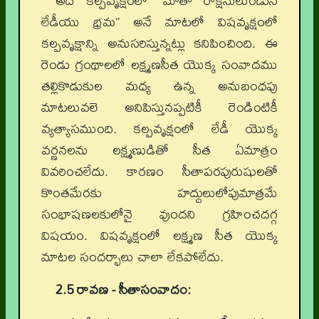
అదే కల్పవృక్షంలో “మాతా రాక్షసులుండున్
లేడీయు భ్రమ” అనే మాటలో విషవృక్షంలో
కల్పవృక్షాన్ని అనుసరిస్తున్నట్లు కనిపించింది. ఈ
రెండు గ్రంథాలలో లక్ష్మణసీత యొక్క సంవాదము
తల్లికొడుకుల మధ్య ఉన్న అనుబంధపు
మాటలువలె అనిపిస్తునప్పటికీ రెండింటికీ
వ్యత్యాసముంది. కల్పవృక్షంలో లేడీ యొక్క
వర్ణనలను లక్ష్మణుడితో సీత ఏమాత్రం
వివరించలేదు. కారణం సీతాపరపురుషులతో
కొంతమేరకు హద్దులులోపుమాత్రమే
సంభాషణలకులోనై వుందని గ్రహించదగ్గ
విషయం. విషవృక్షంలో లక్ష్మణ సీత యొక్క
మాటల సందర్భాలు చాలా లేకపోలేదు.
2.5
రావణ - సీతాసంవాదం: