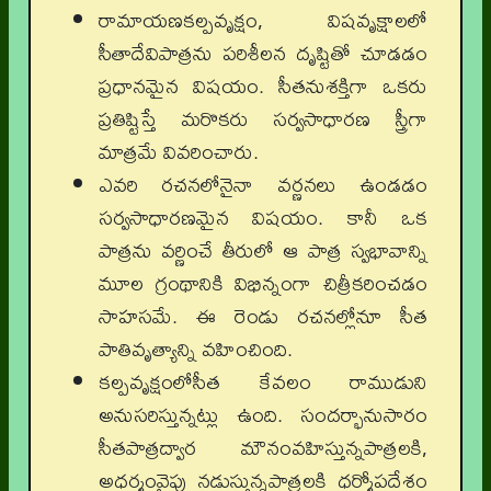
రామాయణకల్పవృక్షం, విషవృక్షాలలో
సీతాదేవిపాత్రను పరిశీలన దృష్టితో చూడడం
ప్రధానమైన విషయం. సీతనుశక్తిగా ఒకరు
ప్రతిష్టిస్తే మరొకరు సర్వసాధారణ స్త్రీగా
మాత్రమే వివరించారు.
ఎవరి రచనలోనైనా వర్ణనలు ఉండడం
సర్వసాధారణమైన విషయం. కానీ ఒక
పాత్రను వర్ణించే తీరులో ఆ పాత్ర స్వభావాన్ని
మూల గ్రంథానికి విభిన్నంగా చిత్రీకరించడం
సాహసమే. ఈ రెండు రచనల్లోనూ సీత
పాతివృత్యాన్ని వహించింది.
కల్పవృక్షంలోసీత కేవలం రాముడుని
అనుసరిస్తున్నట్లు ఉంది. సందర్భానుసారం
సీతపాత్రద్వార మౌనంవహిస్తున్నపాత్రలకి,
అధర్మంవైపు నడుస్తున్నపాత్రలకి ధర్మోపదేశం