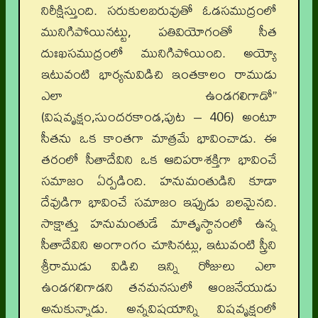
నిరీక్షిస్తుంది. సరుకులబరువుతో ఓడసముద్రంలో
మునిగిపోయినట్టు, పతివియోగంతో సీత
దుఃఖసముద్రంలో మునిగిపోయింది. అయ్యో
ఇటువంటి భార్యనువిడిచి ఇంతకాలం రాముడు
ఎలా ఉండగలిగాడో”
(విషవృక్షం,సుందరకాండ,పుట – 406) అంటూ
సీతను ఒక కాంతగా మాత్రమే భావించాడు. ఈ
తరంలో సీతాదేవిని ఒక ఆదిపరాశక్తిగా భావించే
సమాజం ఏర్పడింది. హనుమంతుడిని కూడా
దేవుడిగా భావించే సమాజం ఇప్పుడు బలమైనది.
సాక్షాత్తు హనుమంతుడే మాతృస్థానంలో ఉన్న
సీతాదేవిని అంగాంగం చూసినట్లు, ఇటువంటి స్త్రీని
శ్రీరాముడు విడిచి ఇన్ని రోజులు ఎలా
ఉండగలిగాడని తనమనసులో ఆంజనేయుడు
అనుకున్నాడు. అన్నవిషయాన్ని విషవృక్షంలో