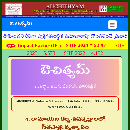
ఔచిత్యమ్
☰
 రీతిగా వ్యక్తిగత/ఆర్థిక సమాచారాన్ని దొంగిలించే ప్రమాదకరమ
Impact Factor (IF):
SJIF 2024 = 5.897
SJIF
2023 = 5.578 SJIF 2022 = 4.132
ఔచిత్యమ్
అంతర్జాల తెలుగు పరిశోధన మాసపత్రిక
AUCHITHYAM | Volume-5 | Issue-11 | October 2024 | ISSN: 2583-
4797 | UGC-CARE listed
4. రామాయణ కల్ప-విషవృక్షాలలో
సీతపాత్ర: వ్యత్యాసం