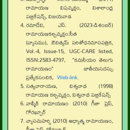
రామాయణ విషవృక్షం, విశాలాంధ్ర
పబ్లికేషన్స్, విజయవాడ
రమాదేవి, ఎస్. (2023-డిశంబర్)
రామాయణకల్పవృక్షం:సీత
(వ్యాసము), ఔచిత్యమ్ పరిశోధనమాసపత్రిక,
Vol.-4, Issue-15, UGC-CARE listed,
ISSN:2583-4797, "కమనీయం తెలుగు
రామాయణం" జాతీయసదస్సు
ప్రత్యేకసంచిక,
Web-link
.
సత్యనారాయణ, విశ్వనాథ (1998)
రామాయణ కల్పవృక్షం, విశ్వనాథ పబ్లికేషన్స్
వాల్మీకి రామాయణం (2010) గీతా ప్రెస్,
గోరఖ్పూర్
వ్యాసమహర్షి (2010) అధ్యాత్మ రామాయణం,
గీతా ప్రెస్, గోరఖ్పూర్