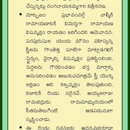
చేస్తున్నట్లు రంగనాయకమ్మగారి చిత్రీకరణ.
మార్క్సిజం ప్రభావంవల్లే వాల్మీకి
రామాయణానికి విమర్శగా రామాయణ
విషవృక్షం రాయడం జరిగిందని ఆమెవాదన.
పరపురుషుల యందు మౌనం వహిస్తున్న
స్త్రీలను గొంతెత్తి సూటిగా మాట్లాడగలిగే
స్థైర్యం, ధైర్యాన్ని విషవృక్షం ప్రతిష్టించింది.
పెద్దలను గౌరవించడం భర్త మార్గాన్ని
అనుసరించడం అణుకువమాత్రమే స్త్రీ యొక్క
లక్షణం అని కల్పవృక్షం తెలుపుతుంది.
నిజానికి రెండు సరైనవే. అయ్యలరాజు
రామభద్రుడు రామమాభ్యుదయంలో
సీతనుతెలుగింటి ఆడపడుచులా
సృష్టించాడు.
ఈ రెండు రచనలకు ఆదర్శమనికూడా