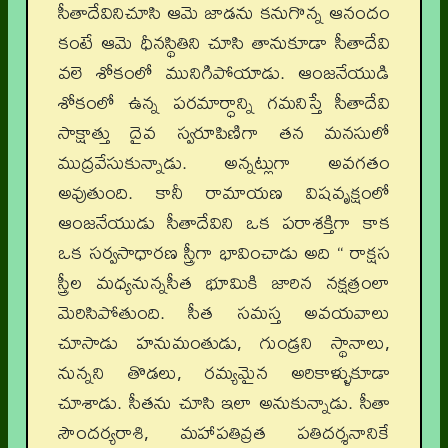
సీతాదేవినిచూసి ఆమె జాడను కనుగొన్న ఆనందం
కంటే ఆమె ధీనస్థితిని చూసి తానుకూడా సీతాదేవి
వలె శోకంలో మునిగిపోయాడు. ఆంజనేయుడి
శోకంలో ఉన్న పరమార్ధాన్ని గమనిస్తే సీతాదేవి
సాక్షాత్తు దైవ స్వరూపిణిగా తన మనసులో
ముద్రవేసుకున్నాడు. అన్నట్లుగా అవగతం
అవుతుంది. కానీ రామాయణ విషవృక్షంలో
ఆంజనేయుడు సీతాదేవిని ఒక పరాశక్తిగా కాక
ఒక సర్వసాధారణ స్త్రీగా భావించాడు అది “ రాక్షస
స్త్రీల మధ్యనున్నసీత భూమికి జారిన నక్షత్రంలా
మెరిసిపోతుంది. సీత సమస్త అవయవాలు
చూసాడు హనుమంతుడు, గుండ్రని స్థానాలు,
నున్నని తొడలు, రమ్యమైన అరికాళ్ళుకూడా
చూశాడు. సీతను చూసి ఇలా అనుకున్నాడు. సీతా
సౌందర్యరాశి, మహాపతివ్రత పతిదర్శనానికే