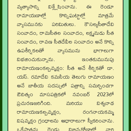
వ్యత్యాసాన్ని విశ్ల్లేషించాను. ఈ రెండూ
రామాయణాల్లో కొన్నిఘట్టాల్లో మాత్రమే
వ్యాసమునకు పరిమితులు. కౌసల్యసీతాదేవి
సంవాదం, రామసీతల సంవాదం, లక్ష్మనుడు సీత
సంవాదం, రావణ సీతదేవీల సంవాదం అనే కొన్ని
ఉపశీర్షికలతో వ్యాసమును భాగాలుగా
విభజించుకున్నాను. ఇంతకుమునుపు
రామాయణంకల్పవృక్షం: సీత అనే శీర్షికతో డా.
యస్. రమాదేవి కమనీయ తెలుగు రామాయణం
అనే జాతీయ సదస్సులో పత్రాన్ని సమర్పించగా
ఔచిత్యం మాసపత్రికలో నవంబర్ 2023లో
ప్రచురణజరిగింది. మరియు విశ్వనాథ
రామాయణకల్పవృక్షం, రంగనాయకమ్మ
విషవృక్షం గ్రంధాలను ఆధారాలుగా స్వీకరించాను.
ఒకేపాత్రను రెండు విభిన్నకోణాల్లో వారి