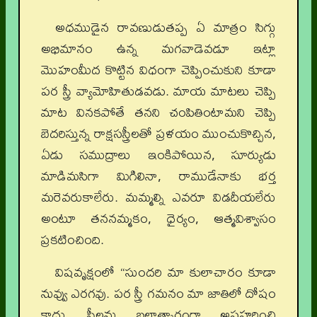
అధముడైన రావణుడుతప్ప ఏ మాత్రం సిగ్గు
అభిమానం ఉన్న మగవాడెవడూ ఇట్లా
మొహంమీద కొట్టిన విధంగా చెప్పించుకుని కూడా
పర స్త్రీ వ్యామోహితుడవడు. మాయ మాటలు చెప్పి
మాట వినకపోతే తనని చంపితింటామని చెప్పి
బెదరిస్తున్న రాక్షసస్త్రీలతో ప్రళయం ముంచుకొచ్చిన,
ఏడు సముద్రాలు ఇంకిపోయిన, సూర్యుడు
మాడిమసిగా మిగిలినా, రాముడేనాకు భర్త
మరెవరుకాలేరు. మమ్మల్ని ఎవరూ విడదీయలేరు
అంటూ తననమ్మకం, ధైర్యం, ఆత్మవిశ్వాసం
ప్రకటించింది.
విషవృక్షంలో “సుందరి మా కులాచారం కూడా
నువ్వు ఎరగవు. పర స్త్రీ గమనం మా జాతిలో దోషం
కాదు. స్త్రీలను బలాత్కారంగా అపహరించి