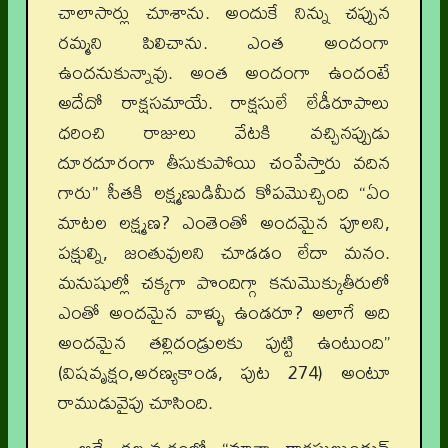
చాలాసార్లు చూశాను. అందుకే నిన్ను చప్పున
రమ్మని పిలిచాను. ఎంత అందంగా
ఉందనుకున్నావు. అంత అందంగా ఉందంటే
అదేదో రాక్షసమాయే. రాక్షసులే లేడీరూపాలు
ధరించి రాజులు వేటకి వచ్చినప్పుడు
దూరదూరంగా తీసుకుపోయి చంపేస్తారు వదిన
గారు” సీతకి లక్ష్మణుడిమీద కోపమొచ్చింది “ఏం
మాటల లక్ష్మణ? ఎంతెంతో అందమైన పూలని,
పక్షుల్ని, జంతువులని చూడడం లేదా మనం.
మనుషుల్లో చక్కగా పొందిగ్గా కనుమొక్కుతీరులో
ఎంతో అందమైన వాళ్ళు ఉండరూ? అలాగే అది
అందమైన తల్లిదండ్రులకు పుట్టి ఉంటుంది”
(విషవృక్షం,అరణ్యకాండ, పుట 274) అంటూ
రాముడువైపు చూసింది.