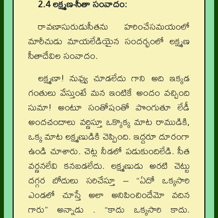
2.4
లక్ష్మణ-సీతా సంవాదం:
రావణాసురుడుసీతను హరించేసమయంలో
మారీచుడు మాయలేడియైన సందర్భంలో లక్ష్మణ
సీతాదేవిల సంవాదం.
లక్ష్మణా! నువ్వు చూడలేదు గాని అది ఇక్కడ
గంతులు వేస్తుంటే మన ఇంటికే అందం వచ్చింది
సుమా! అంటూ సంతోషంతో పొంగుతూ లేడీ
అందచందాలు వర్ణిస్తూ ఒక్కొక్క మాట రాముడికి,
ఒక్క మాట లక్ష్మణుడికి చెప్పింది. ఇద్దరూ దూరంగా
ఉండి చూశారు. చెట్ల నీడలో పడుకుందిలేడి. సీత
వర్ణనలేవి కనబడలేదు. లక్ష్మణుడు అరటి చెట్టు
దగ్గర బోదులు సరిచేస్తూ – “ఏదో ఒక్కసారి
ఎండలో చూస్తే అలా అనిపించిందేమో వదిన
గారు” అన్నాడు . “కాదు ఒక్కసారి కాదు.