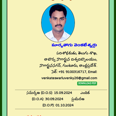
సూర్యపోగు వెంకటేశ్వర్లు
పరిశోధకుడు, తెలుగు శాఖ,
ఆచార్య నాగార్జున విశ్వవిద్యాలయం,
నాగార్జుననగర్, గుంటూరు, ఆంధ్రప్రదేశ్.
సెల్: +91 9100316717, Email:
venkateswarluvenky26@gmail.com
DOWNLOAD PDF
సమర్పణ (D.O.S):
15.09.2024
ఎంపిక
(D.O.A):
30.09.2024
ప్రచురణ
(D.O.P):
01.10.2024