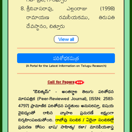
శ్రీనివాసరావు, ఎల్లంరాజు (1998)
రామాయణ రమనీయకము, తిరుపతి
దేవస్థానం, చిత్తూరు
View all
పరిశోధకమిత్ర
(A Portal for the Latest Information on Telugu Research)
Call for Papers
"ఔచిత్యమ్" - అంతర్జాల తెలుగు పరిశోధన
మాసపత్రిక (Peer-Reviewed Journal), [ISSN: 2583-
4797] ప్రామాణిక పరిశోధన పద్ధతులు అనుసరిస్తూ, విషయ
వైవిధ్యంతో రాసిన వ్యాసాల ప్రచురణే లక్ష్యంగా
నిర్వహింపబడుతోంది.
రాబోవు సంచిక / ఏదైనా సంచికల్లో
ప్రచురణ కోసం భాష/ సాహిత్య/ కళా/ మానవీయశాస్త్ర