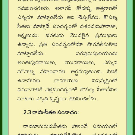
గమనించగలరు. అలాగనీ కోడళ్ళు అత్తగారితో
ఎన్నడూ మాట్లాడలేదు అని చెప్పలేము. కౌసల్య
సీతలు మాట్లాడే సందర్భంలో దశరధమహరాజు,
లక్ష్మణుడు, భరతుడు మొదలైన ప్రముఖులు
ఉన్నారు. ప్రతి సందర్భంలోనూ చొరవతీసుకొని
మాట్లాడలేదు. పరపురుషులయందు
అంతఃపురరాణులు, యువరాణులు, ఎక్కువ
మౌనాన్ని వహించారని అర్థమవుతుంది. దీనికి
ఉదాహరణ రామాయణ విషవృక్షంలో
వనవాసానికి వెళ్లేసందర్భంలో కౌసల్య సీతాదేవిల
మాటలు ఎక్కడ స్పష్టంగా కనిపించలేదు.
2.3
రామ-సీతల సంవాదం:
రావణాసురుడుసీతను హరించే సమయంలో