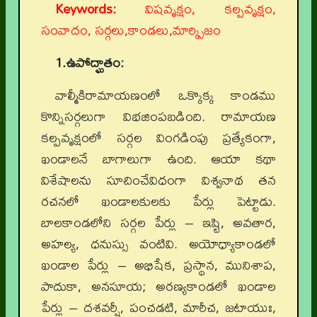
Keywords:
విషవృక్షం, కల్పవృక్షం,
సంవాదం, సర్గలు,కాండలు,మార్క్సిజం
1.ఉపోద్ఘాతం:
వాల్మీకిరామాయణంలో ఒక్కొక్క కాండము
కొన్నిసర్గలుగా విభజింపబడింది. రామాయణ
కల్పవృక్షంలో సర్గల వింగడింపు ప్రత్యేకంగా,
ఖండాలనే బాగాలుగా ఉంది. ఆయా కథా
విశేషాలను సూచించేవిధంగా విశ్వనాథ తన
రచనలో ఖండాలకులకు పేర్లు పెట్టాడు.
బాలకాండలోని సర్గల పేర్లు – ఇష్టి, అవతార,
అహల్య, ధనుస్సు వంటివి. అయోధ్యాకాండలో
ఖండాల పేర్లు – అభిషేక, ప్రస్థాన, మునిశాప,
పాదుకా, అనసూయ; అరణ్యకాండలో ఖండాల
పేర్లు – దశవర్షీ, పంచడటి, మారీచ, జటాయుః,