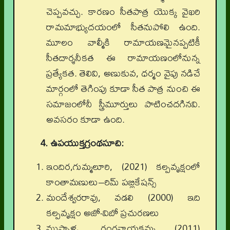
చెప్పవచ్చు. కారణం సీతపాత్ర యొక్క వైఖరి
రామమాభ్యుదయంలో సీతనుపోలి ఉంది.
మూలం వాల్మీకి రామాయణమైనప్పటికీ
సీతదార్శనీకత ఈ రామాయణంలోనున్న
ప్రత్యేకత. తెలివి, అణుకువ, ధర్మం వైపు నడిచే
మార్గంలో తెగింపు కూడా సీత పాత్ర నుంచి ఈ
సమాజంలోనీ స్త్రీమూర్తులు పాటించదగినవి.
అవసరం కూడా ఉంది.
4. ఉపయుక్తగ్రంథసూచి:
ఇందిర,గుమ్మలూరి, (2021) కల్పవృక్షంలో
కాంతామణులు–రిమ్ పబ్లికేషన్స్
మందేశ్వరరావు, వడలి (2000) ఇది
కల్పవృక్షం అజో-విబో ప్రచురణలు
ముప్పాళ్ళ, రంగనాయకమ్మ (2011)