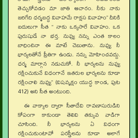
తెచ్చుకోవడం మా జాతి ఆచారం. నీకు నాకు
జరిగేది ధర్మబద్ధ వివాహమే రాక్షస వివాహం” దీనికి
బదులుగా సీత “ నాకు ఒక్కసారే వివాహం. ఒక
పురుషుడే నా భర్త. నువ్వు నన్ను ఎంత కాలం
బాధించినా ఈ మాటే చెబుతాను. నువ్వు నీ
భార్యలతోనే ప్రీతిగా ఉండు. నన్ను మోహించవద్దు.
ధర్మ మార్గాన నడుచుకో. నీ భార్యలను నువ్వు
రక్షించుకునే విధంగానే ఇతరుల భార్యలను కూడా
రక్షించాలి నువ్వు” (విషవృక్షం యుద్ధ కాండ, పుట
412) అని సీత అంటుంది.
ఈ వాక్యాల ద్వారా సీతాదేవి రావణాసురుడిని
కోపంగా కాకుండా తెలివి తక్కువ వాడిగా
చూసింది. నీ భార్యలను ఏ విధంగా
రక్షించుకుంటావో పరస్త్రీలను కూడా అలాగే