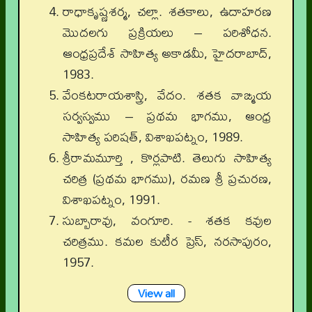
రాధాకృష్ణశర్మ, చల్లా. శతకాలు, ఉదాహరణ
మొదలగు ప్రక్రియలు – పరిశోధన.
ఆంధ్రప్రదేశ్ సాహిత్య అకాడమీ, హైదరాబాద్,
1983.
వేంకటరాయశాస్త్రి, వేదం. శతక వాఙ్మయ
సర్వస్వము – ప్రథమ భాగము, ఆంధ్ర
సాహిత్య పరిషత్, విశాఖపట్నం, 1989.
శ్రీరామమూర్తి , కొర్లపాటి. తెలుగు సాహిత్య
చరిత్ర (ప్రథమ భాగము), రమణ శ్రీ ప్రచురణ,
విశాఖపట్నం, 1991.
సుబ్బారావు, వంగూరి. - శతక కవుల
చరిత్రము. కమల కుటీర ప్రెస్, నరసాపురం,
1957.
View all