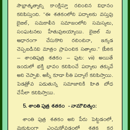
సౌభ్రాతృత్వాన్ని కాంక్షిస్తూ రచించిన విధానం
కనిపిస్తుంది. “ఈ శతకంలోని పద్యాలకు వస్తువు
బైబిల్, సమకాలీన సమాజంలోని సమస్యలు,
సంఘటనలు హేతువులయ్యాయి. బైబిల్ ను
ఆధారంగా చేసుకొని రచించినా, ఇక్కడ
చెప్పబడినవి మాత్రం ప్రాపంచిక సత్యాలు.” (పీఠిక
– శాంతిపుత్ర శతకం – పుట: vii) అయితే
ఇందులో భక్తి భావం కనిపించే పద్యాలు తక్కువే
అని చెప్పాలి. అన్నీ కూడా నీతి పద్యాలే కనిపిస్తాయి.
పెడత్రోవ పడుతున్న సమాజానికి హిత బోధ
చేసేలా కనిపిస్తాయి.
5. శాంతి పుత్ర శతకం - నామౌచిత్యం:
శాంతి పుత్ర శతకం అని పేరు పెట్టడంలో,
మకుటంగా ఎంచుకోవడంలో శతక కర్త