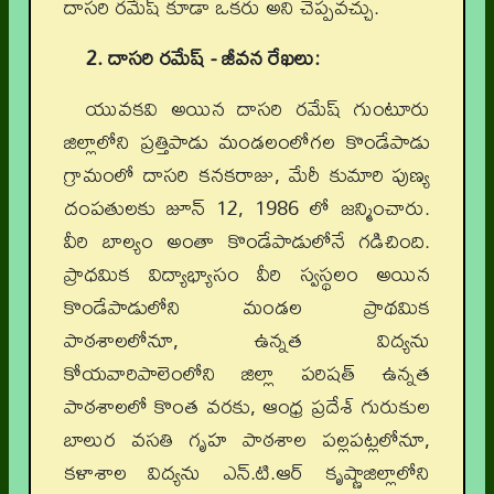
దాసరి రమేష్ కూడా ఒకరు అని చెప్పవచ్చు.
2. దాసరి రమేష్ - జీవన రేఖలు:
యువకవి అయిన దాసరి రమేష్ గుంటూరు
జిల్లాలోని ప్రత్తిపాడు మండలంలోగల కొండేపాడు
గ్రామంలో దాసరి కనకరాజు, మేరీ కుమారి పుణ్య
దంపతులకు జూన్ 12, 1986 లో జన్మించారు.
వీరి బాల్యం అంతా కొండేపాడులోనే గడిచింది.
ప్రాధమిక విద్యాభ్యాసం వీరి స్వస్థలం అయిన
కొండేపాడులోని మండల ప్రాథమిక
పాఠశాలలోనూ, ఉన్నత విద్యను
కోయవారిపాలెంలోని జిల్లా పరిషత్ ఉన్నత
పాఠశాలలో కొంత వరకు, ఆంధ్ర ప్రదేశ్ గురుకుల
బాలుర వసతి గృహ పాఠశాల పల్లపట్లలోనూ,
కళాశాల విద్యను ఎన్.టి.ఆర్ కృష్ణాజిల్లాలోని