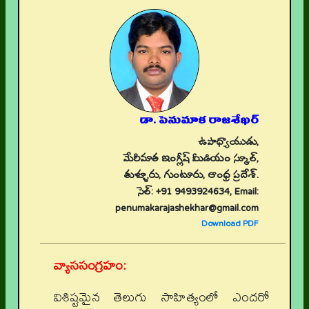
డా. పెనుమాక రాజశేఖర్
ఉపాధ్యాయుడు,
మేరీమాత ఇంగ్లీష్ మీడియం స్కూల్,
తుళ్ళూరు, గుంటూరు, ఆంధ్ర ప్రదేశ్.
సెల్: +91 9493924634, Email:
penumakarajashekhar@gmail.com
Download PDF
వ్యాససంగ్రహం:
విశిష్టమైన తెలుగు సాహిత్యంలో ఎందరో