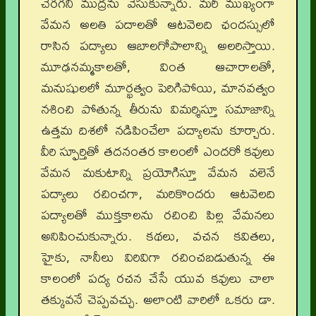
చెరగని ముద్రను వేసుకున్నారు. మరీ ముఖ్యంగా
వేమన అలతి పదాలతో ఆటవెలది ఛందస్సులో
రాసిన పద్యాలు ఆబాలగోపాలాన్ని అలరిస్తాయి.
మూఢనమ్మకాలతో, వింత ఆచారాలతో,
మనుషులలో మూర్ఖత్వం పెరిగిపోయి, మానవత్వం
నశించి పోతున్న తీరును విమర్శిస్తూ సమాజాన్ని
ఉత్తమ దిశలో నడిపించేలా పద్యాలను కూర్చారు.
వీరి స్ఫూర్తితో తదనంతర కాలంలో ఎందరో కవులు
వేమన మకుటాన్ని ప్రయోగిస్తూ వేమన వలెనే
పద్యాలు రచించగా, మరికొందరు ఆటవెలది
పద్యాలతో ముక్తకాలను రచించి పిల్ల వేమనలు
అనిపించుకున్నారు. కథలు, వచన కవితలు,
హైకు, నానీలు విరివిగా రచించబడుతున్న ఈ
కాలంలో పద్య రచన చేసే యువ కవులు చాలా
తక్కువనే చెప్పవచ్చు. అలాంటి వారిలో ఒకరు డా.