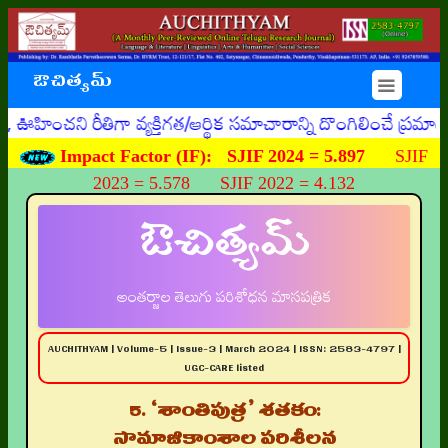
ఔచిత్యమ్
☰
 రీతిగా వ్యక్తిగత/ఆర్థిక సమాచారాన్ని దొంగిలించే ప్రమాదకరమ
Impact Factor (IF):
SJIF 2024 = 5.897
SJIF
2023 = 5.578 SJIF 2022 = 4.132
ఔచిత్యమ్
అంతర్జాల తెలుగు పరిశోధన మాసపత్రిక
AUCHITHYAM | Volume-5 | Issue-3 | March 2024 | ISSN: 2583-4797 |
UGC-CARE listed
5. ‘శాంతిపుత్ర’ శతకం:
సామాజికాంశాల పరిశీలన