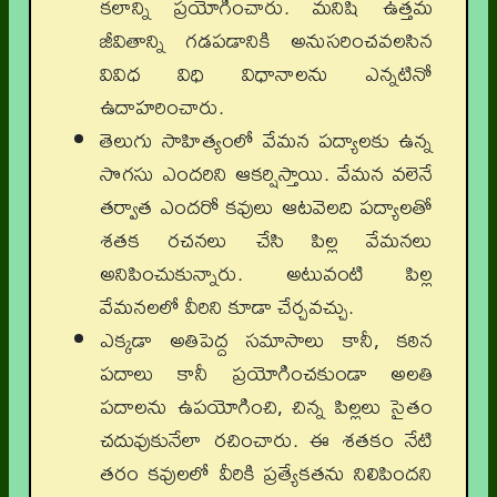
కలాన్ని ప్రయోగించారు. మనిషి ఉత్తమ
జీవితాన్ని గడపడానికి అనుసరించవలసిన
వివిధ విధి విధానాలను ఎన్నటినో
ఉదాహరించారు.
తెలుగు సాహిత్యంలో వేమన పద్యాలకు ఉన్న
సొగసు ఎందరిని ఆకర్షిస్తాయి. వేమన వలెనే
తర్వాత ఎందరో కవులు ఆటవెలది పద్యాలతో
శతక రచనలు చేసి పిల్ల వేమనలు
అనిపించుకున్నారు. అటువంటి పిల్ల
వేమనలలో వీరిని కూడా చేర్చవచ్చు.
ఎక్కడా అతిపెద్ద సమాసాలు కానీ, కఠిన
పదాలు కానీ ప్రయోగించకుండా అలతి
పదాలను ఉపయోగించి, చిన్న పిల్లలు సైతం
చదువుకునేలా రచించారు. ఈ శతకం నేటి
తరం కవులలో వీరికి ప్రత్యేకతను నిలిపిందని