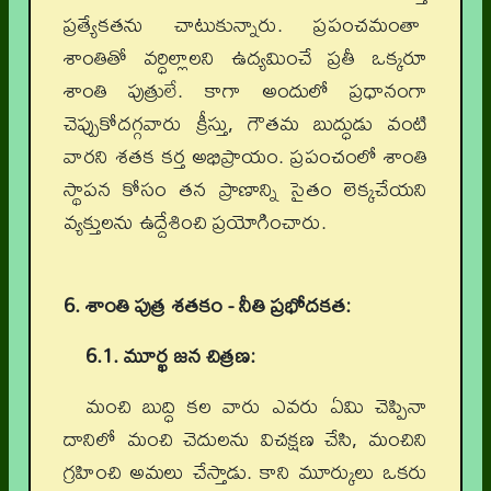
ప్రత్యేకతను చాటుకున్నారు. ప్రపంచమంతా
శాంతితో వర్ధిల్లాలని ఉద్యమించే ప్రతీ ఒక్కరూ
శాంతి పుత్రులే. కాగా అందులో ప్రధానంగా
చెప్పుకోదగ్గవారు క్రీస్తు, గౌతమ బుద్ధుడు వంటి
వారని శతక కర్త అభిప్రాయం. ప్రపంచంలో శాంతి
స్థాపన కోసం తన ప్రాణాన్ని సైతం లెక్కచేయని
వ్యక్తులను ఉద్దేశించి ప్రయోగించారు.
6. శాంతి పుత్ర శతకం - నీతి ప్రభోదకత:
6.1. మూర్ఖ జన చిత్రణ:
మంచి బుద్ధి కల వారు ఎవరు ఏమి చెప్పినా
దానిలో మంచి చెదులను విచక్షణ చేసి, మంచిని
గ్రహించి అమలు చేస్తాడు. కాని మూర్కులు ఒకరు