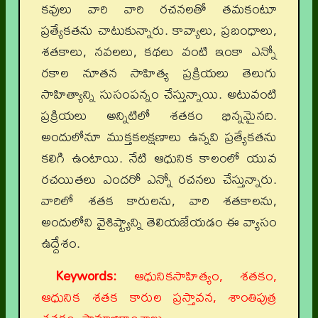
కవులు వారి వారి రచనలతో తమకంటూ
ప్రత్యేకతను చాటుకున్నారు. కావ్యాలు, ప్రబంధాలు,
శతకాలు, నవలలు, కథలు వంటి ఇంకా ఎన్నో
రకాల నూతన సాహిత్య ప్రక్రియలు తెలుగు
సాహిత్యాన్ని సుసంపన్నం చేస్తున్నాయి. అటువంటి
ప్రక్రియలు అన్నిటిలో శతకం భిన్నమైనది.
అందులోనూ ముక్తకలక్షణాలు ఉన్నవి ప్రత్యేకతను
కలిగి ఉంటాయి. నేటి ఆధునిక కాలంలో యువ
రచయితలు ఎందరో ఎన్నో రచనలు చేస్తున్నారు.
వారిలో శతక కారులను, వారి శతకాలను,
అందులోని వైశిష్ట్యాన్ని తెలియజేయడం ఈ వ్యాసం
ఉద్దేశం.
Keywords:
ఆధునికసాహిత్యం, శతకం,
ఆధునిక శతక కారుల ప్రస్తావన, శాంతిపుత్ర