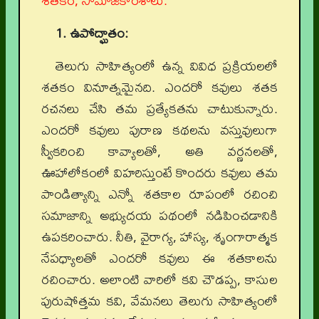
శతకం, సామాజికాంశాలు.
1. ఉపోద్ఘాతం:
తెలుగు సాహిత్యంలో ఉన్న వివిధ ప్రక్రియలలో
శతకం వినూత్నమైనది. ఎందరో కవులు శతక
రచనలు చేసి తమ ప్రత్యేకతను చాటుకున్నారు.
ఎందరో కవులు పురాణ కథలను వస్తువులుగా
స్వీకరించి కావ్యాలతో, అతి వర్ణనలతో,
ఊహాలోకంలో విహరిస్తుంటే కొందరు కవులు తమ
పాండిత్యాన్ని ఎన్నో శతకాల రూపంలో రచించి
సమాజాన్ని అభ్యుదయ పథంలో నడిపించడానికి
ఉపకరించారు. నీతి, వైరాగ్య, హాస్య, శృంగారాత్మక
నేపధ్యాలతో ఎందరో కవులు ఈ శతకాలను
రచించారు. అలాంటి వారిలో కవి చౌడప్ప, కాసుల
పురుషోత్తమ కవి, వేమనలు తెలుగు సాహిత్యంలో