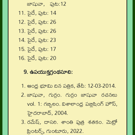
జాషువా, పుట:12
పైదే, పుట: 14
పైదే, పుట: 26
పైదే, పుట: 26
పైదే, పుట: 23
పైదే, పుట: 17
పైదే, పుట: 20
9. ఉపయుక్తగ్రంథసూచి:
ఆంధ్ర భూమి దిన పత్రిక, తేదీ: 12-03-2014.
జాషువా, గుర్రం. గుర్రం జాషువా రచనలు
vol. 1: గబ్బిలం. విశాలాంధ్ర పబ్లిషింగ్ హౌస్,
హైదరాబాద్, 2004.
రమేష్, దాసరి. శాంతి పుత్ర శతకం. మెట్రో
ప్రింటర్స్, గుంటూరు, 2022.