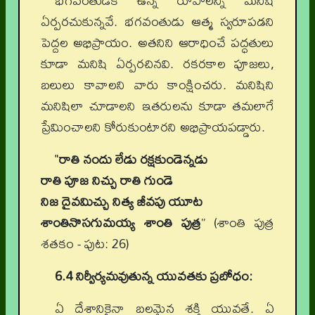
భగవంతుడికి ఉన్న రూపాలన్నీ మనిషి
ఏర్పరచుకున్నవే. భగవంతుడు ఆత్మ స్వరూపడని
పెద్దల అభిప్రాయం. అతనిని ఆరాధించే పద్ధతులు
కూడా మనిషి ఏర్పరచినవి. రకరకాల పూజలు,
బలులు కావాలని వారు కాంక్షించరు. మనిషిని
మనిషిలా చూడాలని ఇతరులను కూడా తమలాగే
ప్రేమించాలని కోరుకుంటారని అభిప్రాయపడ్డారు.
"
రాతి నందు లేడు రక్షకుండెన్నడు
రాతి పూజ నిచ్చు రాతి గుండె
నిజ దైవమిచ్చు నిత్య జీవపు యూట
శాంతినొసగుమయ్య శాంతి పుత్ర
” (శాంతి పుత్ర
శతకం - పుట: 26)
6.4 నిర్వీర్యమవుతున్న యువతకు ప్రబోధం:
ఏ దేశానికైనా బలమైన శక్తి యువతే. ఏ