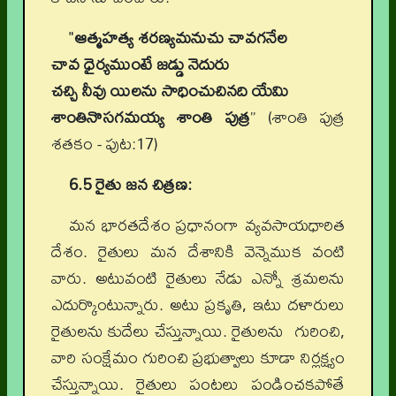
"
ఆత్మహత్య శరణ్యమనుచు చావగనేల
చావ ధైర్యముంటే జడ్డు నెదురు
చచ్చి నీవు యిలను సాధించుచినది యేమి
శాంతినొసగమయ్య శాంతి పుత్ర
” (శాంతి పుత్ర
శతకం - పుట:17)
6.5 రైతు జన చిత్రణ:
మన భారతదేశం ప్రధానంగా వ్యవసాయధారిత
దేశం. రైతులు మన దేశానికి వెన్నెముక వంటి
వారు. అటువంటి రైతులు నేడు ఎన్నో శ్రమలను
ఎదుర్కొంటున్నారు. అటు ప్రకృతి, ఇటు దళారులు
రైతులను కుదేలు చేస్తున్నాయి. రైతులను గురించి,
వారి సంక్షేమం గురించి ప్రభుత్వాలు కూడా నిర్లక్ష్యం
చేస్తున్నాయి. రైతులు పంటలు పండించకపోతే