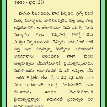
శతకం - పుట: 23)
మద్యం సేవించడం, పొగ పీల్చడం, డ్రగ్స్ వంటి
మత్తు పదార్థాలకు బానిసలవ్వడం వల్ల ఇల్లు గుల్ల
అవుతుందని, అంతేకాకుండా మన యొక్క మాన
మర్యాదలు కూడా కొన్నిసార్లు కోల్పోవలసిన
పరిస్థితి ఏర్పడుతుందని చెప్పారు. ఇటువంటి వాటి
వల్ల తమ సర్వస్వాన్ని కోల్పోయి సమాజంలో
అవమానాలు భరించలేక చాలా మంది
ఆత్మహత్యలు చేసుకోవడానికి ప్రయత్నిస్తుంటారు.
మరికొందరు ఆదాయానికి మించి అప్పులు చేసి
వాటిని తీర్చలేక లేదా ప్రేమ విఫలమైందని ఇలా
పలు కారణాలతో యుక్త వయసులోనే తమ
జీవితాలను అంతం చేసుకోవడానికి
ప్రయత్నిస్తున్నారు. ఇటువంటి ప్రయత్నం సరి
కాదని సూచించారు.