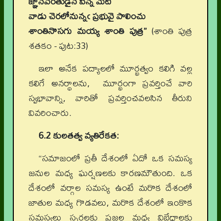
జ్ఞానవంతుడైన పిన్న మేటి
వాడు చెరలోనున్నఁ ప్రభువై పాలించు
శాంతినొసగు మయ్య శాంతి పుత్ర”
(శాంతి పుత్ర
శతకం - పుట:33)
ఇలా అనేక పద్యాలలో మూర్ఖత్వం కలిగి వల్ల
కలిగే అనర్థాలను, మూర్ఖంగా ప్రవర్తించే వారి
స్వభావాన్ని, వారితో ప్రవర్తించవలసిన తీరుని
వివరించారు.
6.2 కులతత్వ వ్యతిరేకత:
“సమాజంలో ప్రతీ దేశంలో ఏదో ఒక సమస్య
జనుల మధ్య ఘర్షణలకు కారణమౌతుంది. ఒక
దేశంలో వర్గాల సమస్య ఉంటే మరొక దేశంలో
జాతుల మధ్య గొడవలు, మరొక దేశంలో ఇంకొక
సమస్యలు స్పర్థలకు ప్రజల మధ్య విబేధాలకు