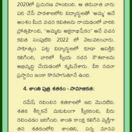
2020లో ప్రచురణ పొందింది. ఆ తరువాత వారు
పని చేసే పాఠశాలలోని విద్యార్థులతో ‘అమ్మ’ అనే
అంశం మీద వచన కవితలను రాయడంలో వారిని
ప్రోత్సహించి, “అమ్మకు అక్షరాభిషేకం” అనే వచన
కవిత సంపుటిని 2022 లో వెలువరించారు.
సాహిత్యం పట్ల విద్యార్థులలో కూడా ఆసక్తిని
కలిగించి, వారిలో స్వీయ రచన కౌశలాలను
అభివృద్ధి చేయడంలో కృషిచేశారు. వీరి రచనా
ప్రస్థానం ఇంకా కొనసాగుతూనే ఉంది.
4. శాంతి పుత్ర శతకం - సామాజికత:
రమేష్ రచించిన శతకాలలో ఇది మొదటిది.
శతక శీర్షికనే మకుటంగా స్వీకరించి, వీరు
రచించడం జరిగింది. శాంతి కాంక్ష కలిగిన వ్యక్తిగా
తన శతకంలోని శాంతిని, సర్వ మానవ