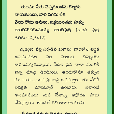
"
కులము పేరు చెప్పకుండను గెల్వడు
నాయకుండు, సార నగదు లేక
వేయ రోటు జనులు, విక్రయించను హక్కు
శాంతినొసగుమయ్య శాంతిపుత్ర
(శాంతి పుత్ర
శతకం - పుట:12)
వృత్తులు వల్ల ఏర్పడిన కులాలు, వారిలోని ఆర్థిక
అసమానతల వల్ల మరింత వివక్షతకు
కారణమవుతున్నాయి. పేదల పైన చాలా మందికి
చిన్న చూపు ఉంటుంది. అందులోనూ తక్కువ
కులాలకు చెందిన ప్రజలపై అగ్రవర్ణాల వారు నేటికీ
వివక్షత చూపిస్తూనే ఉంటారు. ఇలాంటి
అసమానతలు మన దేశాన్ని అధోగతి పాలు
చేస్తున్నాయి. అందుకే కవి ఇలా అంటాడు-