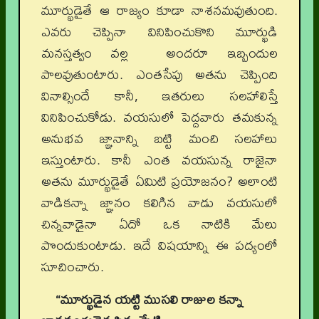
మూర్ఖుడైతే ఆ రాజ్యం కూడా నాశనమవుతుంది.
ఎవరు చెప్పినా వినిపించుకొని మూర్ఖుడి
మనస్తత్వం వల్ల అందరూ ఇబ్బందుల
పాలవుతుంటారు. ఎంతసేపు అతను చెప్పింది
వినాల్సిందే కానీ, ఇతరులు సలహాలిస్తే
వినిపించుకోడు. వయసులో పెద్దవారు తమకున్న
అనుభవ జ్ఞానాన్ని బట్టి మంచి సలహాలు
ఇస్తుంటారు. కానీ ఎంత వయసున్న రాజైనా
అతను మూర్ఖుడైతే ఏమిటి ప్రయోజనం? అలాంటి
వాడికన్నా జ్ఞానం కలిగిన వాడు వయసులో
చిన్నవాడైనా ఏదో ఒక నాటికి మేలు
పొందుకుంటాడు. ఇదే విషయాన్ని ఈ పద్యంలో
సూచించారు.
“మూర్ఖుడైన యట్టి ముసలి రాజుల కన్నా