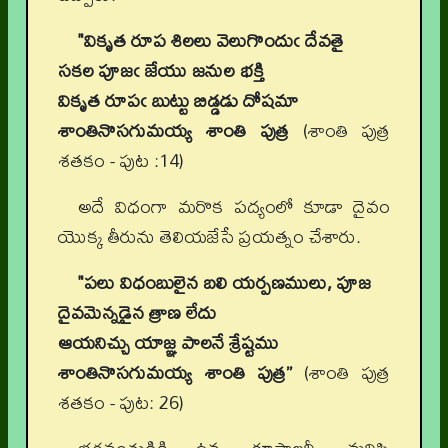
"వికృత రూప శిలలు వెలుగొందుఁ దేవతై
సకల పూజఁ జేయు జనుల భక్తి
వికృత రూపఁ బుట్టు బిడ్డడు దోషమా
శాంతినొసగుమయ్య శాంతి పుత్ర
(శాంతి పుత్ర
శతకం - పుట :14)
అదే విధంగా మరొక పద్యంలో కూడా దైవం
యొక్క తీరును తెలియజేసే ప్రయత్నం చేశారు.
"పలు విధంబులైన బలి యర్పణములు, పూజ
దైవమెన్నడైన త్రాణ లేదు
ఆయనిచ్చు యాజ్ఞ పాలనే శ్రేష్టము
శాంతినొసగుమయ్య శాంతి పుత్ర”
(శాంతి పుత్ర
శతకం - పుట: 26)