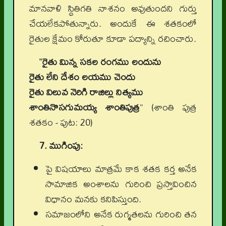
మానవాళి స్థితిగతి నాశనం అవుతుందని గుర్తు
చేయలేకపోతున్నారు. అందుకే ఈ శతకంలో
రైతుల క్షేమం కోరుతూ కూడా పద్యాన్ని రచించారు.
"
రైతు మిన్న సకల రంగము లందును
రైతు లేని దేశం లయము చెందు
రైతు విలువ నెరిగి రాజిల్లు నిత్యము
శాంతినొసగుమయ్య శాంతిపుత్ర
” (శాంతి పుత్ర
శతకం - పుట: 20)
7. ముగింపు:
పై విషయాలు మాత్రమే కాక శతక కర్త అనేక
సామాజిక అంశాలను గురించి ప్రస్తావించిన
విధానం మనకు కనిపిస్తుంది.
సమాజంలోని అనేక రుగ్మతలను గురించి తన