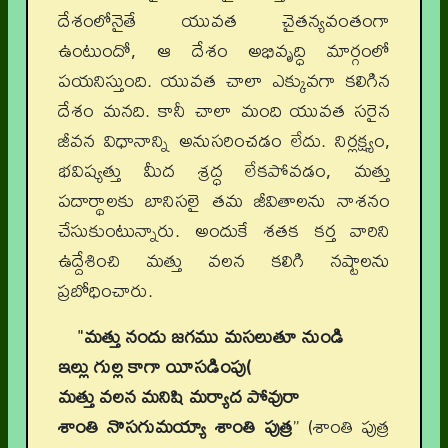
దేశంలోనైతే యువత చైతన్యవంతంగా
ఉంటుందో, ఆ దేశం అభివృద్ధి మార్గంలో
పయనిస్తుంది. యువత చాలా ఎక్కువగా కలిగిన
దేశం మనది. కానీ చాలా మంది యువత సరైన
జీవన విధానాన్ని అనుసరించడం లేదు. నిర్లక్ష్యం,
భవిష్యత్తు మీద శ్రద్ధ లేకపోవడం, మత్తు
పదార్థాలకు బానిసలై తమ జీవితాలను నాశనం
చేసుకుంటున్నారు. అందుకే శతక కర్త వారిని
ఉద్దేశించి మత్తు వలన కలిగి నష్టాలను
ప్రబోధించారు.
"
మత్తు నందు జగము మసలుతూ నుండి
ఇల్లు గుల్ల కాగా యీసడింపు(
మత్తు వలన మనిషి మర్యాద పోవురా
శాంతి నొసగుమయ్యా శాంతి పుత్ర
” (శాంతి పుత్ర