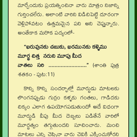
మార్చేందుకు ప్రయత్నించినా వారు మాత్రం నిజాన్ని
గుర్తించలేరు. అలాంటి వారిని విడిచిపెట్టి దూరంగా
వెళ్లిపోవటం ఉత్తమమైన పని అని చెప్తున్నారు.
అంతేకాక మరొక పద్యంలో-
“ఖరువునకు చబుకు, ఖరమునకు కళ్ళెము
మూర్ఖ చిత్త నరుని మూపు మీద
వాతలు సరి .........................”
(శాంతి పుత్ర
శతకం - పుట:11)
కొన్ని కొన్ని సందర్భాల్లో మూర్ఖుడు మాటలకు
లొంగనప్పుడు గుర్రం కళ్ళకు గంతలు, గాడిదకు
చిక్కం ఎలాగ ఉపయోగపడుతుందో అదే విధంగా
మూర్ఖుడి వీపు మీద దెబ్బలు పడితేనే వారిలో
మూర్ఖత్వం తగ్గుతుందని సూచించారు. మంచి
మాటలు ఎన్ని చెప్పినా వారు చెవికి ఎక్కించుకోరని