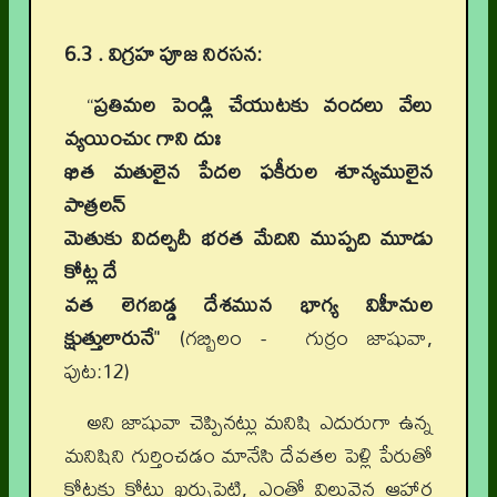
6.3 .
విగ్రహ పూజ నిరసన:
“
ప్రతిమల పెండ్లి చేయుటకు వందలు వేలు
వ్యయించుఁ గాని దుః
ఖిత మతులైన పేదల ఫకీరుల శూన్యములైన
పాత్రలన్
మెతుకు విదల్చదీ భరత మేదిని ముప్పది మూడు
కోట్ల దే
వత లెగబడ్డ దేశమున భాగ్య విహీనుల
క్షుత్తులారునే
" (గబ్బిలం - గుర్రం జాషువా,
పుట:12
)
అని జాషువా చెప్పినట్లు మనిషి ఎదురుగా ఉన్న
మనిషిని గుర్తించడం మానేసి దేవతల పెళ్లి పేరుతో
కోట్లకు కోట్లు ఖర్చుపెట్టి, ఎంతో విలువైన ఆహార