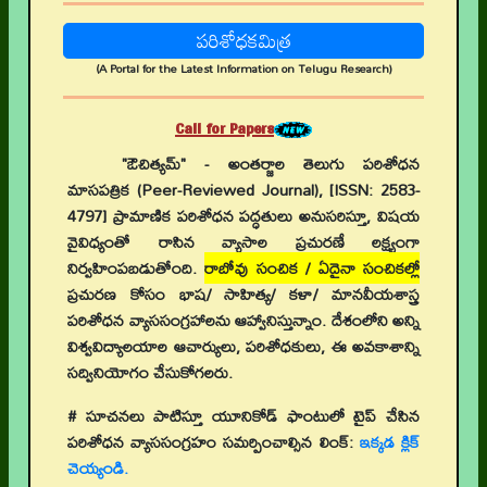
పరిశోధకమిత్ర
(A Portal for the Latest Information on Telugu Research)
Call for Papers
"ఔచిత్యమ్" - అంతర్జాల తెలుగు పరిశోధన
మాసపత్రిక (Peer-Reviewed Journal), [ISSN: 2583-
4797] ప్రామాణిక పరిశోధన పద్ధతులు అనుసరిస్తూ, విషయ
వైవిధ్యంతో రాసిన వ్యాసాల ప్రచురణే లక్ష్యంగా
నిర్వహింపబడుతోంది.
రాబోవు సంచిక / ఏదైనా సంచికల్లో
ప్రచురణ కోసం భాష/ సాహిత్య/ కళా/ మానవీయశాస్త్ర
పరిశోధన వ్యాససంగ్రహాలను ఆహ్వానిస్తున్నాం. దేశంలోని అన్ని
విశ్వవిద్యాలయాల ఆచార్యులు, పరిశోధకులు, ఈ అవకాశాన్ని
సద్వినియోగం చేసుకోగలరు.
# సూచనలు పాటిస్తూ యూనికోడ్ ఫాంటులో టైప్ చేసిన
పరిశోధన వ్యాససంగ్రహం సమర్పించాల్సిన లింక్:
ఇక్కడ క్లిక్
చెయ్యండి.