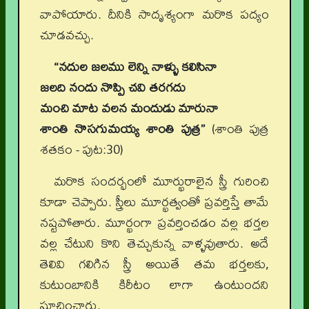
వాపోయారు. దీనికి సాదృశ్యంగా మరొక పద్యం
చూడవచ్చు.
“నదుల జలము లెన్ని నాళ్ళు కలిసినా
జలది నందు నొప్పి చవి తరగదు
మంచి మాట వలన మందుడు మారునా
శాంతి నొసగుమయ్య శాంతి పుత్ర”
(శాంతి పుత్ర
శతకం - పుట:30)
మరొక సందర్భంలో మూర్ఖురాలైన స్త్రీ గురించి
కూడా చెప్పారు. స్త్రీలు మూర్ఖత్వంతో ప్రవర్తిస్తే తామే
నష్టపోతారు. మూర్ఖంగా ప్రవర్తించడం వల్ల భర్తల
వల్ల చేటుని కొని తెచ్చుకున్న వాళ్ళవుతారు. అదే
తెలివి గలిగిన స్త్రీ అయితే తమ భర్తలకు,
కుటుంబానికి కిరీటం లాగా ఉంటుందని
సూచించారు.