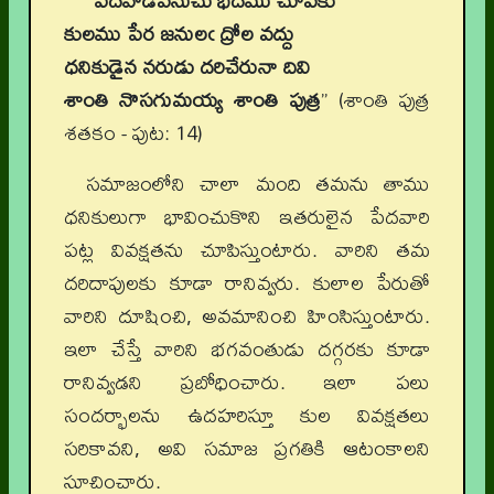
"
పేదవాడివనుచు భేదము చూపకు
కులము పేర జనులఁ ద్రోల వద్దు
ధనికుడైన నరుడు దరిచేరునా దివి
శాంతి నొసగుమయ్య శాంతి పుత్ర
” (శాంతి పుత్ర
శతకం - పుట: 14)
సమాజంలోని చాలా మంది తమను తాము
ధనికులుగా భావించుకొని ఇతరులైన పేదవారి
పట్ల వివక్షతను చూపిస్తుంటారు. వారిని తమ
దరిదాపులకు కూడా రానివ్వరు. కులాల పేరుతో
వారిని దూషించి, అవమానించి హింసిస్తుంటారు.
ఇలా చేస్తే వారిని భగవంతుడు దగ్గరకు కూడా
రానివ్వడని ప్రబోధించారు. ఇలా పలు
సందర్భాలను ఉదహరిస్తూ కుల వివక్షతలు
సరికావని, అవి సమాజ ప్రగతికి ఆటంకాలని
సూచించారు.