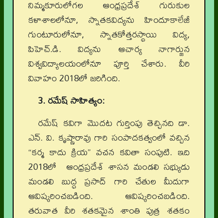
నిమ్మకూరులోగల ఆంధ్రప్రదేశ్ గురుకుల
కళాశాలలోనూ, స్నాతకవిద్యను హిందూకాలేజీ
గుంటూరులోనూ, స్నాతకోత్తరస్థాయి విద్య,
పిహెచ్.డి. విద్యను ఆచార్య నాగార్జున
విశ్వవిద్యాలయంలోనూ పూర్తి చేశారు. వీరి
వివాహం 2018లో జరిగింది.
3. రమేష్ సాహిత్యం:
రమేష్ కవిగా మొదట గుర్తింపు తెచ్చినది డా.
ఎన్. వి. కృష్ణారావు గారి సంపాదకత్వంలో వచ్చిన
“కర్మ కాదు క్రియ” వచన కవితా సంపుటి. ఇది
2018లో ఆంధ్రప్రదేశ్ శాసన మండలి సభ్యుడు
మండలి బుద్ధ ప్రసాద్ గారి చేతుల మీదుగా
ఆవిష్కరించబడింది. ఆవిష్కరించబడింది.
తరువాత వీరి శతకమైన శాంతి పుత్ర శతకం