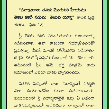
“మూఢురాలు తనదు మొగునికి హేయము
తెలివి కలిగి నడుచు తెఱువ యాస్తి”
(శాంతి పుత్ర
శతకం - పుట:12)
స్త్రీ తెలిపి కలిగి నడుచుకుంటూ కుటుంబాన్ని
నడిపించాలి. అలా కాకుండా గయ్యాళితనంతో
ప్రవర్తిస్తూ, చీటికి మాటికి నోరేసుకొని పడిపోతూ
భర్తను విసిగిస్తే నష్టపోయేది వారేనని గ్రహించాలి.
అటువంటి స్త్రీని ఆమె భర్త మాత్రమే కాదు
సమాజంలో ఎవరూ వారిని స్వాగతించరు.
మరొక పద్యంలో రాజు మూర్ఖుడైతే పరిస్థితి
ఎలా ఉంటుందనేది కూడా ఉదహరించారు.
కుటుంబంలో స్త్రీ మూర్ఖురాలైతే ఇల్లు ఏ విధంగా
నాశనమవుతుందో అదేవిధంగా రాజ్యంలో రాజు