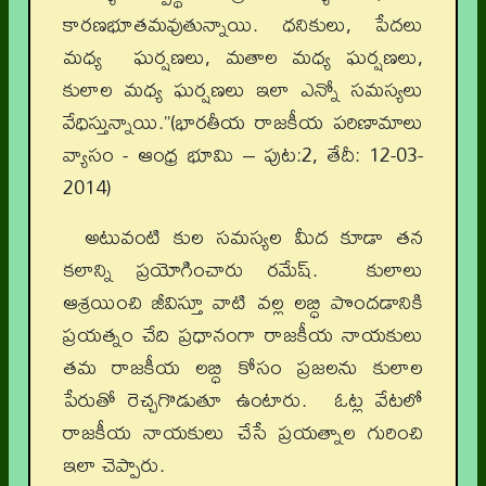
కారణభూతమవుతున్నాయి. ధనికులు, పేదలు
మధ్య ఘర్షణలు, మతాల మధ్య ఘర్షణలు,
కులాల మధ్య ఘర్షణలు ఇలా ఎన్నో సమస్యలు
వేధిస్తున్నాయి.”(భారతీయ రాజకీయ పరిణామాలు
వ్యాసం - ఆంధ్ర భూమి – పుట:2, తేదీ: 12-03-
2014)
అటువంటి కుల సమస్యల మీద కూడా తన
కలాన్ని ప్రయోగించారు రమేష్. కులాలు
ఆశ్రయించి జీవిస్తూ వాటి వల్ల లబ్ధి పొందడానికి
ప్రయత్నం చేది ప్రధానంగా రాజకీయ నాయకులు
తమ రాజకీయ లబ్ధి కోసం ప్రజలను కులాల
పేరుతో రెచ్చగొడుతూ ఉంటారు. ఓట్ల వేటలో
రాజకీయ నాయకులు చేసే ప్రయత్నాల గురించి
ఇలా చెప్పారు.