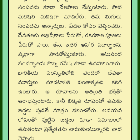
సంపదను కూడా నేలపాలు చేస్తుంటారు. సాటి
మనిషిని మనిషిగా చూడలేరు. తమ మిగులు
సంపదను అన్నార్తులు, పేదల కోసం వెచ్చించరు.
దేవతలకు అభిషేకాలు పేరుతో, రకరకాల పూజలు
పేరుతో పాలు, తేనె, ఇతర ఆహార పదార్థాలను
వృధాగా పారబోస్తుంటారు. ఇటువంటి
సందర్భాలను కొన్ని రమేష్ కూడా ఉదహరించారు.
భారతీయ సంస్కృతిలోని ఎందరో దేవతా
మూర్తులు చూడటానికి వింతాకృతిని కలిగి
ఉంటారు. ఆ రూపాలను అత్యంత భక్తితో
ఆరాధిస్తుంటారు. కానీ వికృత రూపంతో తమకు
బిడ్డలు పుడితే మాత్రం భరించలేరు. అవయవ
లోపంతో పుట్టిన బిడ్డలు కూడా సమాజంలో
తమకంటూ ప్రత్యేకతను చాటుకుంటున్నారని చాటి
చెప్పారు.