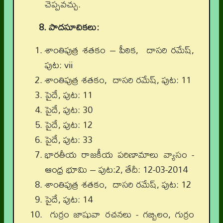
చెప్పవచ్చు.
8. పాదసూచికలు:
శాంతిపుత్ర శతకం – పీఠిక, దాసరి రమేష్,
పుట: vii
శాంతిపుత్ర శతకం, దాసరి రమేష్, పుట: 11
పైదే, పుట: 11
పైదే, పుట: 30
పైదే, పుట: 12
పైదే, పుట: 33
భారతీయ రాజకీయ పరిణామాలు వ్యాసం -
ఆంధ్ర భూమి – పుట:2, తేదీ: 12-03-2014
శాంతిపుత్ర శతకం, దాసరి రమేష్, పుట: 12
పైదే, పుట: 14
గుర్రం జాషువా రచనలు - గబ్బిలం, గుర్రం