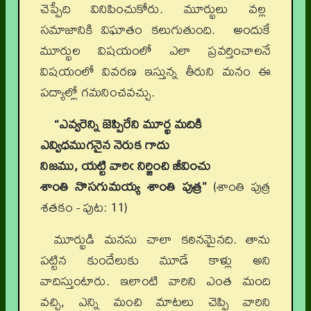
చెప్పేది వినిపించుకోరు. మూర్ఖులు వల్ల
సమాజానికి విఘాతం కలుగుతుంది. అందుకే
మూర్ఖుల విషయంలో ఎలా ప్రవర్తించాలనే
విషయంలో వివరణ ఇస్తున్న తీరుని మనం ఈ
పద్యాల్లో గమనించవచ్చు.
“ఎవ్వరెన్ని జెప్పిరేని మూర్ఖ మదికి
ఎవ్విధముగనైన నెరుక గాదు
నిజము, యట్టి వారిఁ నిర్జించి జీవించు
శాంతి నొసగుమయ్య శాంతి పుత్ర”
(శాంతి పుత్ర
శతకం - పుట: 11)
మూర్ఖుడి మనసు చాలా కఠినమైనది. తాను
పట్టిన కుందేలుకు మూడే కాళ్లు అని
వాదిస్తుంటారు. ఇలాంటి వారిని ఎంత మంది
వచ్చి, ఎన్ని మంచి మాటలు చెప్పి వారిని