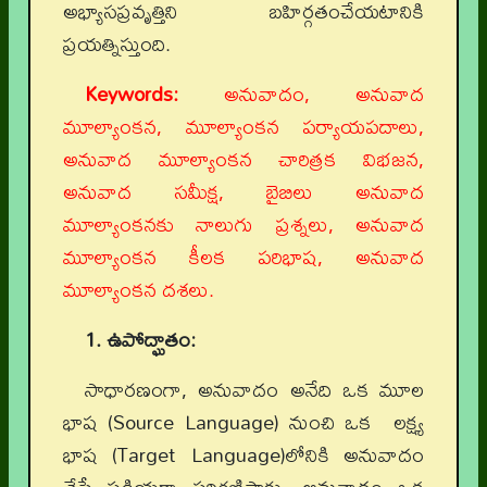
అభ్యాసప్రవృత్తిని బహిర్గతంచేయటానికి
ప్రయత్నిస్తుంది.
Keywords:
అనువాదం, అనువాద
మూల్యాంకన, మూల్యాంకన పర్యాయపదాలు,
అనువాద మూల్యాంకన చారిత్రక విభజన,
అనువాద సమీక్ష, బైబిలు అనువాద
మూల్యాంకనకు నాలుగు ప్రశ్నలు, అనువాద
మూల్యాంకన కీలక పరిభాష, అనువాద
మూల్యాంకన దశలు.
1. ఉపోద్ఘాతం:
సాధారణంగా, అనువాదం అనేది ఒక మూల
భాష (Source Language) నుంచి ఒక లక్ష్య
భాష (Target Language)లోనికి అనువాదం