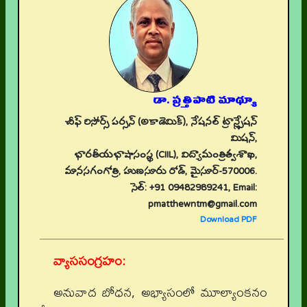
డా. ప్రత్తిపాటి మాథ్యూ
చీఫ్ రిసోర్స్ పర్సన్ (అకాడెమిక్), నేషనల్ ట్రాన్స్లేషన్
మిషన్,
భారతీయభాషాసంస్థ (CIIL), విద్యామంత్రిత్వశాఖ,
మానసగంగోత్రి, హుణసూరు రోడ్, మైసూర్-570006.
సెల్: +91 09482989241, Email:
pmatthewntm@gmail.com
Download PDF
వ్యాససంగ్రహం:
అనువాద బోధన, అభ్యాసంలో మూల్యాంకనం