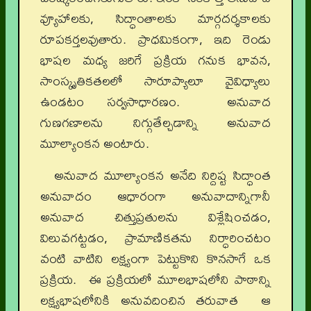
వ్యూహాలకు, సిద్ధాంతాలకు మార్గదర్శకాలకు
రూపకర్తలవుతారు. ప్రాధమికంగా, ఇది రెండు
భాషల మధ్య జరిగే ప్రక్రియ గనుక భావన,
సాంస్కృతికతలలో సారూప్యాలూ వైవిధ్యాలు
ఉండటం సర్వసాధారణం. అనువాద
గుణగణాలను నిగ్గుతేల్చడాన్ని అనువాద
మూల్యాంకన అంటారు.
అనువాద మూల్యాంకన అనేది నిర్దిష్ట సిద్ధాంత
అనువాదం ఆధారంగా అనువాదాన్నిగానీ
అనువాద చిత్తుప్రతులను విశ్లేషించడం,
విలువగట్టడం, ప్రామాణికతను నిర్ధారించటం
వంటి వాటిని లక్ష్యంగా పెట్టుకొని కొనసాగే ఒక
ప్రక్రియ. ఈ ప్రక్రియలో మూలభాషలోని పాఠాన్ని
లక్ష్యభాషలోనికి అనువదించిన తరువాత ఆ