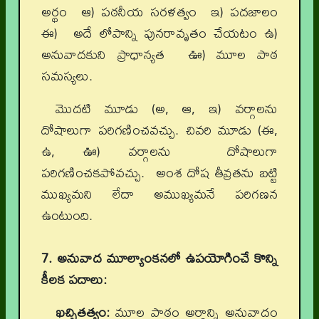
అర్థం ఆ) పఠనీయ సరళత్వం ఇ) పదజాలం
ఈ) అదే లోపాన్ని పునరావృతం చేయటం ఉ)
అనువాదకుని ప్రాధాన్యత ఊ) మూల పాఠ
సమస్యలు.
మొదటి మూడు (అ, ఆ, ఇ) వర్గాలను
దోషాలుగా పరిగణించవచ్చు. చివరి మూడు (ఈ,
ఉ, ఊ) వర్గాలను దోషాలుగా
పరిగణించకపోవచ్చు. అంశ దోష తీవ్రతను బట్టి
ముఖ్యమని లేదా అముఖ్యమనే పరిగణన
ఉంటుంది.
7. అనువాద మూల్యాంకనలో ఉపయోగించే కొన్ని
కీలక పదాలు:
ఖచ్చితత్వం:
మూల పాఠం అర్థాన్ని అనువాదం