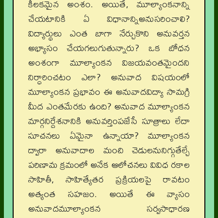
కీలకమైన అంశం. అయితే, మూల్యాంకనాన్ని
చేయటానికి ఏ విధానాన్నిఅనుసరించాలి?
విద్యార్థులు ఎంత బాగా నేర్చుకొని అనువర్తన
అభ్యాసం చేయగలుగుతున్నారు? ఒక బోధన
అంశంగా మూల్యాంకన విజయవంతమైందని
నిర్ధారించటం ఎలా? అనువాద విషయంలో
మూల్యాంకన ప్రభావం ఈ అనువాదవిద్యా సామగ్రి
మీద ఎంతమేరకు ఉంది? అనువాద మూల్యాంకన
మార్గనిర్దేశనానికి అనువర్తింపజేసే సూత్రాలు లేదా
సూచనలు ఏమైనా ఉన్నాయా? మూల్యాంకన
ద్వారా అనువాదాల మంచి చెడులనునిగ్గుతేల్చే
పరిణామ క్రమంలో అనేక ఆలోచనలు వివిధ రకాల
సాహితీ, సాహిత్యేతర ప్రక్రియలపై రావటం
అత్యంత సహజం. అయితే ఈ వ్యాసం
అనువాదమూల్యాంకన సర్వసాధారణ