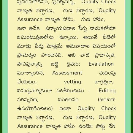
పునరవలోకనం, పునర్విమర్శ, Quality Check
నాణ్యత నిర్ధారణ, గుణ నిర్ధారణ, Quality
Assurance నాణ్యత హామీ, గుణ హామీ,
ఇలా అనేక పర్యాయపదాల పేర్లు వాడుకలోనూ
నిఘంటువులలోను ఉన్నాయి. అయితే వీటిలో
మూడు పేర్లు మాత్రమే అనువాదాల విషయంలో
ప్రాచుర్యం పొందినవి. అవి వాటి ప్రాధాన్యత,
పౌనపున్యాన్ని బట్టి క్రమం: Evaluation
మూల్యాంకన, Assessment మదింపు
చేయటం, vetting జాగ్రత్తగా,
విమర్శనాత్మకంగా పరిశీలించడం - Editing
పరిష్కరణ, సంకలనం (జంటగా
ఉపయోగించటం) ఇంకా Quality Check
నాణ్యత నిర్ధారణ, గుణ నిర్ధారణ, Quality
Assurance నాణ్యత హామీ వంటిని సాఫ్ట్ వేర్