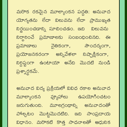
మరొక రకమైన మూల్యాంకన పద్ధతి: అనువాద
యోగ్యతను లేదా విలువను లేదా ప్రాముఖ్యత
నిర్ణయించడాన్ని సూచించడం. ఇది విలువను
నిర్థారించే ప్రమాణాలకు సంబంధించినది. ఈ
ప్రమాణాలు నైతికంగా, సౌందర్యంగా,
ప్రయోజనకరంగా అన్నివేళలా నిష్పాక్షికంగా,
నిర్దిష్టంగా ఉంటాయా అనేది మొదటి నుండి
ప్రశ్నార్థకమే.
అనువాద విద్య ప్రక్రియలో వివిధ రకాల అనువాద
మూల్యాంకన వ్యూహాలు ఉపయోగించటం
జరుగుతుంది. మూలగ్రంథాన్ని అనువాదంతో
పోల్చటం మొట్టమొదటిది. ఇది సాంప్రదాయ
విధానం. మరొకటి కొత్త సాధనాలతో ఆధునిక