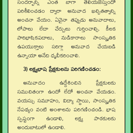
సందర్భాన్ని ఎంత బాగా తెలియజేస్తుందో
పరిశీలించడం ద్వారా అనువాద ఖచ్చితత్వాన్ని
అంచనా వేయం. ఏవైనా తప్పుడు అనువాదాలు,
లోపాలు లేదా చేర్పులు గుర్తించాల్సి. కీలక
పారిభాషికపదాలు, నుడికారాలు సాంస్కృతిక
ఉపయుక్తాలు సరిగ్గా అనువాద చేయబడి
ఉన్నాయా అనేది ధృవీకరించాలి.
3) లక్ష్యభాష ప్రేక్షకులను పరిగణించడం:
అనువాదం ఉద్దేశించిన ప్రేక్షకులకు
సముచితంగా ఉందో లేదో అంచనా వేయడం.
వయస్సు సమూహం, విద్యా స్థాయి, సాంస్కృతిక
నేపథ్యం వంటి అంశాలను పరిగణించండి. భాష
స్పష్టంగా ఉండాలి, లక్ష్య పాఠకులకు
అందుబాటులో ఉండాలి.