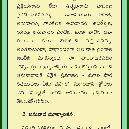
ప్రక్రియగాను లేదా ఉత్పత్తిగాను భావించి
ప్రకటించుకోవచ్చు. ఉదాహరణకు సాహిత్య
అనువాదం, సాంకేతిక అనువాదం, ఉపశీర్షిక,
యంత్ర అనువాదం వంటివి. ఇంకా వాటిని ఉప-
రకాలుగా కూడా విభజించి గుర్తించవచ్చు.
అంతేకాకుండా, సాధారణంగా ఇది రాత గ్రంథాల
బదిలీని సూచిస్తుంది. ఈ పారిభాషికపదం
కొన్నిసార్లు వ్యాఖ్యానాన్ని కూడా సూచిస్తుంది. మంచి
అనువాదానికి ఏకైక ప్రమాణం - మూల పాఠ
రచయితలు ఏమి చెప్పారో, మూలభాష శ్రోతలు
ఏమి విన్నారో దానిని అనువాదం ఖచ్చితంగా
తెలియజేయటం.
2. అనువాద మూల్యాంకన :
ప్రస్తుత పరిస్థితుల దృష్ట్యా అనువాదం ఎంతో