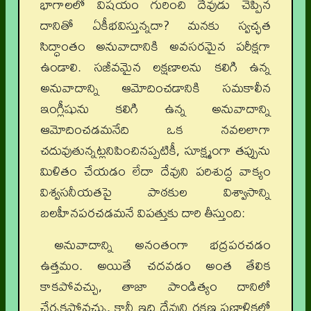
భాగాలలో విషయం గురించి దేవుడు చెప్పిన
దానితో ఏకీభవిస్తున్నదా? మనకు స్వచ్ఛత
సిద్ధాంతం అనువాదానికి అవసరమైన పరీక్షగా
ఉండాలి. సజీవమైన లక్షణాలను కలిగి ఉన్న
అనువాదాన్ని ఆమోదించడానికి సమకాలీన
ఇంగ్లీషును కలిగి ఉన్న అనువాదాన్ని
ఆమోదించడమనేది ఒక నవలలాగా
చదువుతున్నట్లనిపించినప్పటికీ, సూక్ష్మంగా తప్పును
మిళితం చేయడం లేదా దేవుని పరిశుద్ధ వాక్యం
విశ్వసనీయతపై పాఠకుల విశ్వాసాన్ని
బలహీనపరచడమనే విపత్తుకు దారి తీస్తుంది:
అనువాదాన్ని అనంతంగా భద్రపరచడం
ఉత్తమం. అయితే చదవడం అంత తేలిక
కాకపోవచ్చు, తాజా పాండిత్యం దానిలో
చేర్చకపోవచ్చు, కానీ ఇది దేవుని రక్షణ ప్రణాళికలో