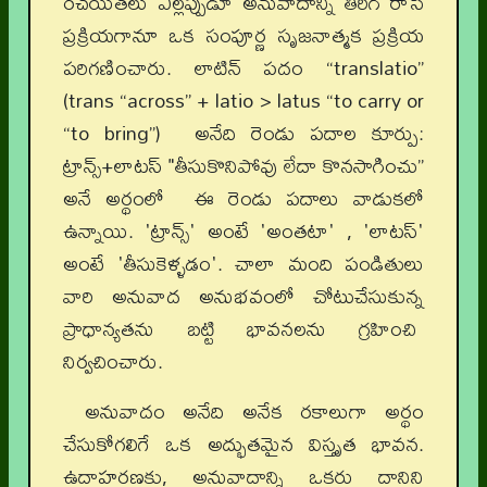
రచయితలు ఎల్లప్పుడూ అనువాదాన్ని తిరిగి రాసే
ప్రక్రియగానూ ఒక సంపూర్ణ సృజనాత్మక ప్రక్రియ
పరిగణించారు. లాటిన్ పదం “translatio”
(trans “across” + latio > latus “to carry or
“to bring”) అనేది రెండు పదాల కూర్పు:
ట్రాన్స్+లాటస్ "తీసుకొనిపోవు లేదా కొనసాగించు”
అనే అర్థంలో ఈ రెండు పదాలు వాడుకలో
ఉన్నాయి. 'ట్రాన్స్' అంటే 'అంతటా' , 'లాటస్'
అంటే 'తీసుకెళ్ళడం'. చాలా మంది పండితులు
వారి అనువాద అనుభవంలో చోటుచేసుకున్న
ప్రాధాన్యతను బట్టి భావనలను గ్రహించి
నిర్వచించారు.
అనువాదం అనేది అనేక రకాలుగా అర్థం
చేసుకోగలిగే ఒక అద్భుతమైన విస్తృత భావన.
ఉదాహరణకు, అనువాదాన్ని ఒకరు దానిని