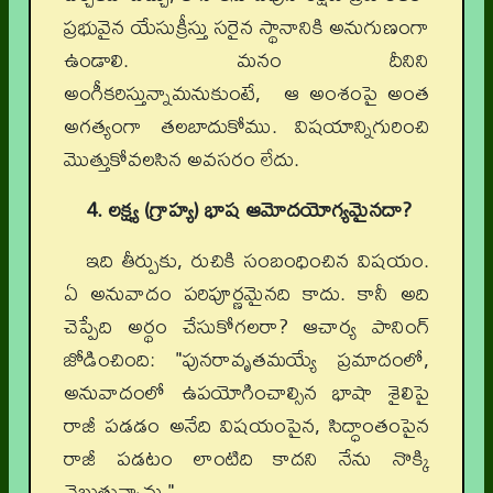
ప్రభువైన యేసుక్రీస్తు సరైన స్థానానికి అనుగుణంగా
ఉండాలి. మనం దీనిని
అంగీకరిస్తున్నామనుకుంటే, ఆ అంశంపై అంత
అగత్యంగా తలబాదుకోము. విషయాన్నిగురించి
మొత్తుకోవలసిన అవసరం లేదు.
4. లక్ష్య (గ్రాహ్య) భాష ఆమోదయోగ్యమైనదా?
ఇది తీర్పుకు, రుచికి సంబంధించిన విషయం.
ఏ అనువాదం పరిపూర్ణమైనది కాదు. కానీ అది
చెప్పేది అర్థం చేసుకోగలరా? ఆచార్య పానింగ్
జోడించింది: "పునరావృతమయ్యే ప్రమాదంలో,
అనువాదంలో ఉపయోగించాల్సిన భాషా శైలిపై
రాజీ పడడం అనేది విషయంపైన, సిద్ధాంతంపైన
రాజీ పడటం లాంటిది కాదని నేను నొక్కి
చెబుతున్నాను."