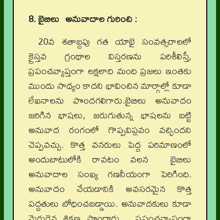
8. బైబిలు అనువాదాల గురించి :
20వ శతాబ్దపు గత యాభై సంవత్సరాలలో
క్రైస్తవ గ్రంథాల విస్తరణను పరిశీలిస్తే,
ప్రపంచవ్యాప్తంగా లక్షలాది మంది ప్రజలు ఇంతకు
ముందు సాధ్యం కాదని భావించిన మార్గాల్లో కూడా
లేఖనాలను పొందగలిగారు.బైబిలు అనువాదం
జరిగిన భాషలు, జరుగుతున్న భాషలను బట్టి
అనువాద రంగంలో గొప్పవిప్లవం వచ్చిందని
చెప్పవచ్చు. కొత్త వనరులు పెద్ద పరిమాణంలో
అందుబాటులోకి రావటం వలన బైబిలు
అనువాదాల సంఖ్య గణనీయంగా పెరిగింది.
అనువాదం చేయడానికి అవసరమైన కొత్త
పద్ధతులు బోధించబడ్డాయి. అనువాదకులు కూడా
మెరుగైన శిక్షణ పొందారు. ప్రపంచవ్యాప్తంగా