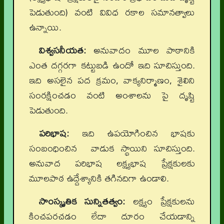
పెడుతుంది) వంటి వివిధ రకాల సమానత్వాలు
ఉన్నాయి.
విశ్వసనీయత:
అనువాదం మూల పాఠానికి
ఎంత దగ్గరగా కట్టుబడి ఉందో ఇది సూచిస్తుంది.
ఇది అసలైన పద క్రమం, వాక్యనిర్మాణం, శైలిని
సంరక్షించడం వంటి అంశాలను పై దృష్టి
పెడుతుంది.
పరిభాష:
ఇది ఉపయోగించిన భాషకు
సంబంధించిన వాడుక స్థాయిని సూచిస్తుంది.
అనువాద పరిభాష లక్ష్యభాష ప్రేక్షకులకు
మూలపాఠ ఉద్దేశ్యానికి తగినదిగా ఉండాలి.
సాంస్కృతిక సున్నితత్వం:
లక్ష్యం ప్రేక్షకులను
కించపరచడం లేదా దూరం చేయడాన్ని