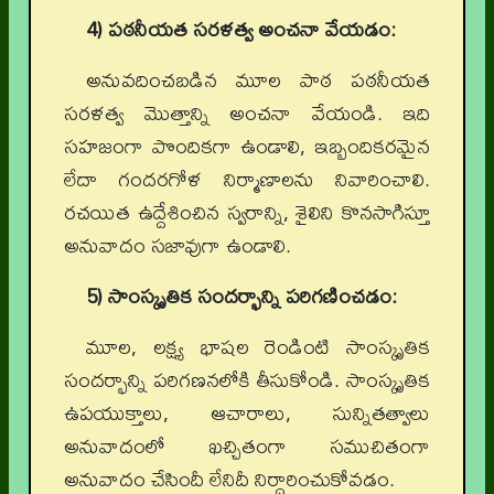
4) పఠనీయత సరళత్వ అంచనా వేయడం:
అనువదించబడిన మూల పాఠ పఠనీయత
సరళత్వ మొత్తాన్ని అంచనా వేయండి. ఇది
సహజంగా పొందికగా ఉండాలి, ఇబ్బందికరమైన
లేదా గందరగోళ నిర్మాణాలను నివారించాలి.
రచయిత ఉద్దేశించిన స్వరాన్ని, శైలిని కొనసాగిస్తూ
అనువాదం సజావుగా ఉండాలి.
5) సాంస్కృతిక సందర్భాన్ని పరిగణించడం:
మూల, లక్ష్య భాషల రెండింటి సాంస్కృతిక
సందర్భాన్ని పరిగణనలోకి తీసుకోండి. సాంస్కృతిక
ఉపయుక్తాలు, ఆచారాలు, సున్నితత్వాలు
అనువాదంలో ఖచ్చితంగా సముచితంగా
అనువాదం చేసిందీ లేనిదీ నిర్ధారించుకోవడం.