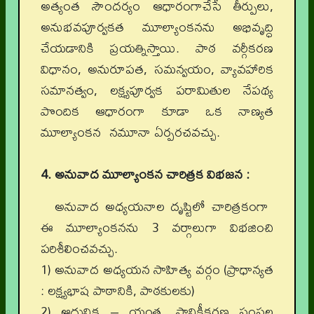
అత్యంత సౌందర్యం ఆధారంగాచేసే తీర్పులు,
అనుభవపూర్వకత మూల్యాంకనను అభివృద్ధి
చేయడానికి ప్రయత్నిస్తాయి. పాఠ వర్గీకరణ
విధానం, అనురూపత, సమన్వయం, వ్యావహారిక
సమానత్వం, లక్ష్యపూర్వక పరామితుల నేపథ్య
పొందిక ఆధారంగా కూడా ఒక నాణ్యత
మూల్యాంకన నమూనా ఏర్పరచవచ్చు.
4. అనువాద మూల్యాంకన చారిత్రక విభజన :
అనువాద అధ్యయనాల దృష్టిలో చారిత్రకంగా
ఈ మూల్యాంకనను 3 వర్గాలుగా విభజించి
పరిశీలించవచ్చు.
1)
అనువాద అధ్యయన సాహిత్య వర్గం (ప్రాధాన్యత
: లక్ష్యభాష పాఠానికి, పాఠకులకు)
2)
ఆధునిక – యంత్ర, స్థానికీకరణ సంస్థల