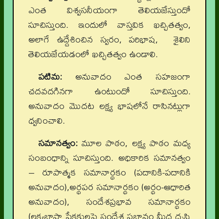
ఎంత విశ్వసనీయంగా తెలియజేస్తుందో
సూచిస్తుంది. ఇందులో వాస్తవిక ఖచ్చితత్వం,
అలాగే ఉద్దేశించిన స్వరం, పరిభాష, శైలిని
తెలియజేయడంలో ఖచ్చితత్వం ఉండాలి.
పటిమ:
అనువాదం ఎంత సహజంగా
చదవదగినగా ఉంటుందో సూచిస్తుంది.
అనువాదం మొదట లక్ష్య భాషలోనే రాసినట్లుగా
ధ్వనించాలి.
సమానత్వం:
మూల పాఠం, లక్ష్య పాఠం మధ్య
సంబంధాన్ని సూచిస్తుంది. అధికారిక సమానత్వం
– రూపాత్మక సమానార్థకం (పదానికి-పదానికి
అనువాదం),అర్థపర సమానార్థకం (అర్థం-ఆధారిత
అనువాదం), సందేశప్రభావ సమానార్థకం
(లక్ష్యభాషా ప్రేక్షకులపై సందేశ ప్రభావం మీద దృష్టి