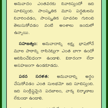
అనువాదం ఎంతవరకు నివారిస్తుందో ఇది
సూచిస్తుంది. సాంస్కృతిక మూస పద్ధతులను
నివారించడం, సాంస్కృతిక సూచనల గురించి
తెలుసుకోవడం వంటి అంశాలు ఇందులో
ఉన్నాయి.
సహజత్వం:
అనువాదాన్ని లక్ష్య భాషలోనే
మూల పాఠాన్ని రాసినట్లుగా ఎంత బాగా ఉందో
అనిపించేవిధంగా ఉండాలి. వికారంగా లేదా
అసహజంగా ఉండకూడదు.
పఠన సరళత:
అనువాదాన్ని అర్థం
చేసుకోవడం ఎంత సులభమో ఇది సూచిస్తుంది.
ఇది సంక్లిష్టమైన పదజాలం, వాక్య నిర్మాణాలు
లేకుండా ఉండాలి.