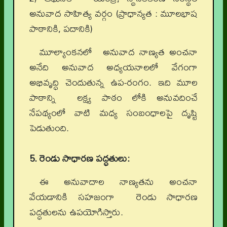
అనువాద సాహిత్య వర్గం (ప్రాధాన్యత : మూలభాష
పాఠానికి, పదానికి)
మూల్యాంకనలో అనువాద నాణ్యత అంచనా
అనేది అనువాద అధ్యయనాలలో వేగంగా
అభివృద్ధి చెందుతున్న ఉప-రంగం. ఇది మూల
పాఠాన్ని లక్ష్య పాఠం లోకి అనువదించే
నేపథ్యంలో వాటి మధ్య సంబంధాలపై దృష్టి
పెడుతుంది.
5. రెండు సాధారణ పద్ధతులు:
ఈ అనువాదాల నాణ్యతను అంచనా
వేయడానికి సహజంగా రెండు సాధారణ
పద్ధతులను ఉపయోగిస్తారు.