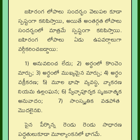
బహిరంగ లోపాలు సందర్భం వెలుపల కూడా
స్పష్టంగా కనిపిస్తాయి, అయితే అంతర్గత లోపాలు
సందర్భంలో మాత్రమే స్పష్టంగా కనిపిస్తాయి.
బహిరంగ లోపాలు ఏడు ఉపవర్గాలుగా
వర్గీకరించబడ్డాయి:
1) అనువదించ లేదు; 2) అర్థంలో కొంచెం
మార్పు; 3) అర్థంలో ముఖ్యమైన మార్పు; 4) అర్థం
వక్రీకరణ; 5) మూల భాషా వ్యవస్థ, వ్యాకరణ
నియమ ఉల్లంఘన; 6) స్వేచ్ఛాపూర్వక సృజనాత్మక
అనువాదం; 7) సాంస్కృతిక వడపోత
మొదలైనవి.
పైన పేర్కొన్న రెండు రెండు సాధారణ
పద్ధతులుకూడా మూల్యాంకనలో భాగమే.