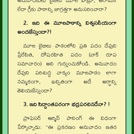
అనువాదకులు బైబిలు మూల హీబ్రూ, అరామిక్
లేదా గ్రీకు పాఠాన్ని జాగ్రత్తగా అనుసరించారా?
2. ఇది ఈ మూలపాఠాన్ని విశ్వసనీయంగా
అందజేస్తుందా?!
మూల బైబిలు పాఠంలోని ప్రతి పదం దేవుని
ప్రేరేపిత, దోషరహిత పదం (వాక్ రూప
సమాచారం) అని గుర్తుంచుకోండి. అనువాదం
దేవుని పరిశుద్ధ వాక్యం మూలపాఠం లాగా
నమ్మకంగా, ఖచ్చితంగా అదే అర్థాన్ని
తెలియజేస్తుందా?
3. ఇది సిద్ధాంతపరంగా భద్రపరచినదేనా? !
ప్రొఫెసర్ ఆర్మిన్ పానింగ్ ఈ విధంగా
పేర్కొన్నాడు: “ఈ ప్రకరణం అనువాదం ఇతర