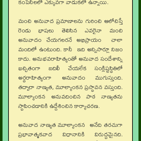
కంపెనీలలో ఎక్కువగా వాడుకలో ఉన్నాయి.
మంచి అనువాద ప్రమాణాలను గురించి ఆలోచిస్తే
రెండు భాషలు తెలిసిన ఎవరైనా మంచి
అనువాదం చేయగలరనే అభిప్రాయం చాలా
మందిలో ఉంటుంది. కానీ ఇది అన్నిసార్లూ నిజం
కాదు. అనుభవరాహిత్యంతో అనువాద సందేశాన్ని
ఖచ్చితంగా బదిలీ చేయలేక సంక్లిష్టస్థితిలో
అర్థరాహిత్యంగా అనువాదం ముగుస్తుంది.
తద్వారా నాణ్యత, మూల్యాంకన ప్రస్థావన వస్తుంది.
మూల్యాంకన అనువదించిన పాఠ నాణ్యతను
స్థాపించడానికి ఉద్దేశించిన కార్యాచరణ.
అనువాద నాణ్యత మూల్యాంకన అనేది తరచుగా
ప్రభావాత్మకవాద విధానానికి విరుద్ధమైనది.