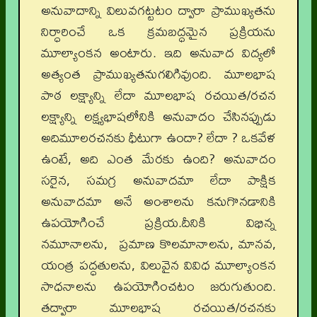
అనువాదాన్ని విలువగట్టటం ద్వారా ప్రాముఖ్యతను
నిర్ధారించే ఒక క్రమబద్ధమైన ప్రక్రియను
మూల్యాంకన అంటారు. ఇది అనువాద విద్యలో
అత్యంత ప్రాముఖ్యతనుగలిగివుంది. మూలభాష
పాఠ లక్ష్యాన్ని లేదా మూలభాష రచయిత/రచన
లక్ష్యాన్ని లక్ష్యభాషలోనికి అనువాదం చేసినప్పుడు
అదిమూలరచనకు ధీటుగా ఉందా? లేదా ? ఒకవేళ
ఉంటే, అది ఎంత మేరకు ఉంది? అనువాదం
సరైన, సమగ్ర అనువాదమా లేదా పాక్షిక
అనువాదమా అనే అంశాలను కనుగొనడానికి
ఉపయోగించే ప్రక్రియ.దీనికి విభిన్న
నమూనాలను, ప్రమాణ కొలమానాలను, మానవ,
యంత్ర పద్ధతులను, విలువైన వివిధ మూల్యాంకన
సాధనాలను ఉపయోగించటం జరుగుతుంది.
తద్వారా మూలభాష రచయిత/రచనకు