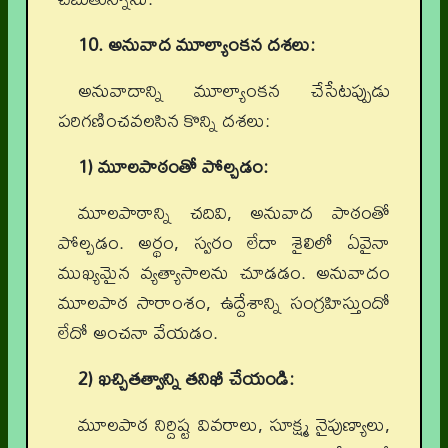
10. అనువాద మూల్యాంకన దశలు:
అనువాదాన్ని మూల్యాంకన చేసేటప్పుడు
పరిగణించవలసిన కొన్ని దశలు:
1) మూలపాఠంతో పోల్చడం:
మూలపాఠాన్ని చదివి, అనువాద పాఠంతో
పోల్చడం. అర్థం, స్వరం లేదా శైలిలో ఏవైనా
ముఖ్యమైన వ్యత్యాసాలను చూడడం. అనువాదం
మూలపాఠ సారాంశం, ఉద్దేశాన్ని సంగ్రహిస్తుందో
లేదో అంచనా వేయడం.
2) ఖచ్చితత్వాన్ని తనిఖీ చేయండి:
మూలపాఠ నిర్దిష్ట వివరాలు, సూక్ష్మ నైపుణ్యాలు,