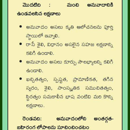
మొదటిది : మంచి అనువాదానికి
ఉండవలసిన లక్షణాలు
అనువాదం అసలు కృతి ఆలోచనలను పూర్తి
స్థాయిలో ఇవ్వాలి.
రాసే శైలి, విధానం అసలైన సహజ లక్షణాన్ని
కలిగి ఉండాలి.
అనువాదం అసలు కూర్పు సౌలభ్యాలన్ని కలిగి
ఉండాలి.
ఖచ్చితత్వం, స్పష్టత, ప్రామాణికత, తగిన
స్వరం, శైలి, సాంస్కృతిక సముచితత్వం,
స్థిరత్వం సమకాలీన భాష వంటివి మరి కొన్ని
లక్షణాలు.
రెండవది: అనువాదంలోని అంతర్గత-
బహిరంగ లోపాలను సూచించించటం