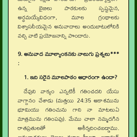
ఉన్న బైబిలు పాఠకులకు స్పష్టమైన,
అర్థమయ్యేవిధంగా, మూల గ్రంథాలకు
విశ్వాసనీయమైన అనువాదాలు అందుబాటులోనికి
వచ్చి వాటి ప్రయోజనాన్ని పొందారు.
9. అనువాద మూల్యాంకనకు నాలుగు ప్రశ్నలు***
:
1. ఇది సరైన మూలపాఠం ఆధారంగా ఉందా?
దేవుని వాక్యం ఎన్నటికీ గతించదని యేసు
వాగ్దానం చేశాడు (మత్తయి 24:35 ఆకాశమును
భూమియు గతించును గాని నా మాటలుఏ
మాత్రమును గతింపవు). మేము చాలా నమ్మదగిన
రాతప్రతులతో ఆశీర్వదించబడ్డాము.