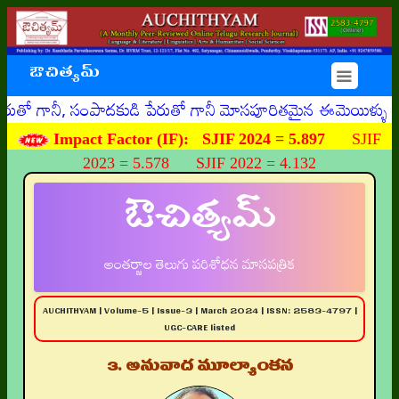
ఔచిత్యమ్
☰
, సంపాదకుడి పేరుతో గానీ మోసపూరితమైన ఈమెయిళ్ళు, ఊహించని రీ
Impact Factor (IF):
SJIF 2024 = 5.897
SJIF
2023 = 5.578 SJIF 2022 = 4.132
ఔచిత్యమ్
అంతర్జాల తెలుగు పరిశోధన మాసపత్రిక
AUCHITHYAM | Volume-5 | Issue-3 | March 2024 | ISSN: 2583-4797 |
UGC-CARE listed
3. అనువాద మూల్యాంకన