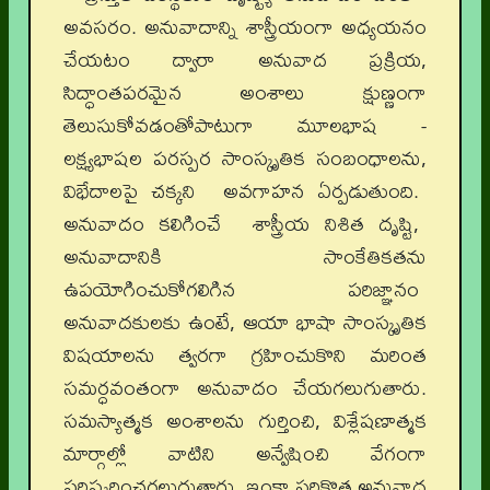
అవసరం. అనువాదాన్ని శాస్త్రీయంగా అధ్యయనం
చేయటం ద్వారా అనువాద ప్రక్రియ,
సిద్ధాంతపరమైన అంశాలు క్షుణ్ణంగా
తెలుసుకోవడంతోపాటుగా మూలభాష -
లక్ష్యభాషల పరస్పర సాంస్కృతిక సంబంధాలను,
విభేదాలపై చక్కని అవగాహన ఏర్పడుతుంది.
అనువాదం కలిగించే శాస్త్రీయ నిశిత దృష్టి,
అనువాదానికి సాంకేతికతను
ఉపయోగించుకోగలిగిన పరిజ్ఞానం
అనువాదకులకు ఉంటే, ఆయా భాషా సాంస్కృతిక
విషయాలను త్వరగా గ్రహించుకొని మరింత
సమర్ధవంతంగా అనువాదం చేయగలుగుతారు.
సమస్యాత్మక అంశాలను గుర్తించి, విశ్లేషణాత్మక
మార్గాల్లో వాటిని అన్వేషించి వేగంగా
పరిష్కరించగలుగుతారు. ఇంకా సరికొత్త అనువాద