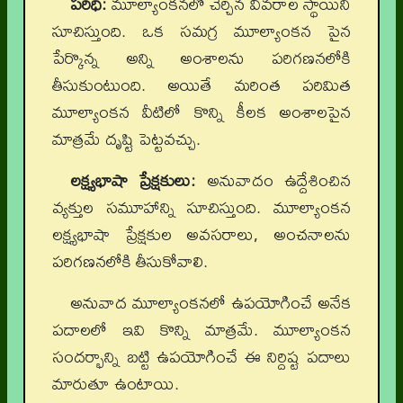
పరిధి:
మూల్యాంకనలో చేర్చిన వివరాల స్థాయిని
సూచిస్తుంది. ఒక సమగ్ర మూల్యాంకన పైన
పేర్కొన్న అన్ని అంశాలను పరిగణనలోకి
తీసుకుంటుంది. అయితే మరింత పరిమిత
మూల్యాంకన వీటిలో కొన్ని కీలక అంశాలపైన
మాత్రమే దృష్టి పెట్టవచ్చు.
లక్ష్యభాషా ప్రేక్షకులు:
అనువాదం ఉద్దేశించిన
వ్యక్తుల సమూహాన్ని సూచిస్తుంది. మూల్యాంకన
లక్ష్యభాషా ప్రేక్షకుల అవసరాలు, అంచనాలను
పరిగణనలోకి తీసుకోవాలి.
అనువాద మూల్యాంకనలో ఉపయోగించే అనేక
పదాలలో ఇవి కొన్ని మాత్రమే. మూల్యాంకన
సందర్భాన్ని బట్టి ఉపయోగించే ఈ నిర్దిష్ట పదాలు
మారుతూ ఉంటాయి.