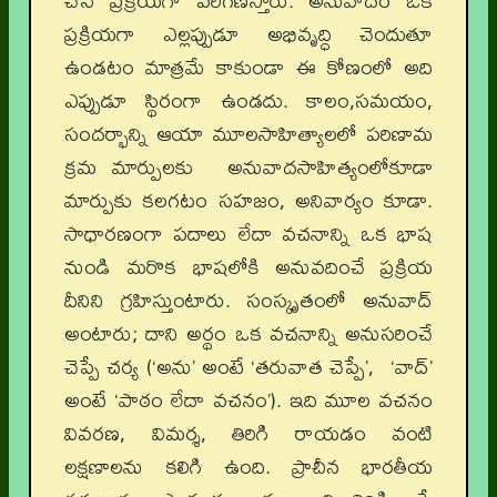
చేసే ప్రక్రియగా పరిగణిస్తారు. అనువాదం ఒక
ప్రక్రియగా ఎల్లప్పుడూ అభివృద్ధి చెందుతూ
ఉండటం మాత్రమే కాకుండా ఈ కోణంలో అది
ఎప్పుడూ స్థిరంగా ఉండదు. కాలం,సమయం,
సందర్భాన్ని ఆయా మూలసాహిత్యాలలో పరిణామ
క్రమ మార్పులకు అనువాదసాహిత్యంలోకూడా
మార్పుకు కలగటం సహజం, అనివార్యం కూడా.
సాధారణంగా పదాలు లేదా వచనాన్ని ఒక భాష
నుండి మరొక భాషలోకి అనువదించే ప్రక్రియ
దీనిని గ్రహిస్తుంటారు. సంస్కృతంలో అనువాద్
అంటారు; దాని అర్థం ఒక వచనాన్ని అనుసరించే
చెప్పే చర్య (‘అను’ అంటే ‘తరువాత చెప్పే’, ‘వాద్’
అంటే ‘పాఠం లేదా వచనం’). ఇది మూల వచనం
వివరణ, విమర్శ, తిరిగి రాయడం వంటి
లక్షణాలను కలిగి ఉంది. ప్రాచీన భారతీయ