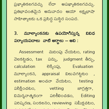
ప్రఖ్యాతికలగవచ్చు లేదా అపఖ్యాతికలగవచ్చు.
ప్రతిభావంతమైన అనువాదం ఆయా లక్ష్యభాషా
సాహిత్యాలకు ఒక ప్రసిద్ధ సుస్థిర సంపద.
3. మూల్యాంకనకు ఉపయోగిస్తున్న వివిధ
పర్యాయపదాలు వాటి అర్థాలు – అవి :
Assessment మదింపు చేయటం, rating
వెలకట్టడం, tax పన్ను, judgment తీర్పు,
calculation లెక్కింపు, Evaluation
మూల్యాంకన, appraisal విలువగట్టటం ,
estimation అంచనా వేయటం, testing
పరీక్షించటం, vetting జాగ్రత్తగా,
విమర్శనాత్మకంగా పరిశీలించడం, Editing
పరిష్కరణ, సంకలనం, reviewing సమీక్షచటం,