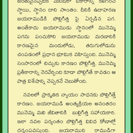
జంతువైనప్పటికీ మనిషిలో వికారాన్ని కలిగించే
స్థాయి, స్థానం దాని సొంతం. దీనికి ఉదాహరణ
జయరాముడికి బొల్లిగిత్త పై ఏర్పడిన పగ.
అంతేకాదు జయరాముడు స్థానంలో మునెమ్మ
పగను పంచుకొని జయరాముడు మరణానికి
కారణమైన మందులోడు, తరుగులోడును
చంపడంలో ప్రధాన భూమిక వహిస్తుంది. మునెమ్మ
సంసారంలో చిచ్చుకు కారణం బొల్లిగిత్త. మునెమ్మ
ప్రతీకారాన్ని నెరవేర్చింది కూడా బొల్లిగితే కావడం ఆ
పాత్ర విశేషాన్ని చెప్పకనే చెబుతోంది.
నవలలో ప్రాకృతిక న్యాయం సాధనకు బొల్లిగిత్తే
కారణం. జయరాముడి అంత్యక్రియల అనంతరం
మునెమ్మ మలి జీవితానికి బుల్లిగిత్త సహాయకారి.
ఇలా నవల పర్యంతం బొల్లిగిత్త వివిధ కోణాల్లో
దర్శంపవస్తుంది. జయరాముని రాముడిగా