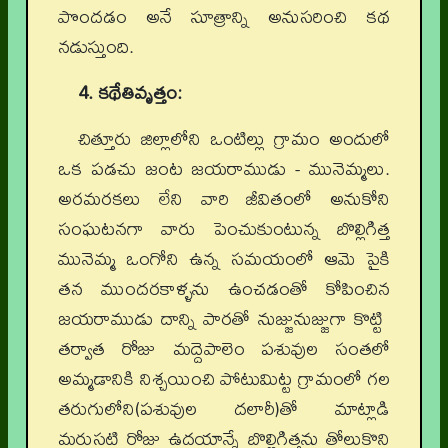
పొందడం అనే సూత్రాన్ని అనుసరించి కథ
నడుస్తుంది.
4. కథేతివృత్తం:
చిత్తూరు జిల్లాలోని ఒంటిల్లు గ్రామం అందులో
ఒక పడచు జంట జయరాముడు - మునెమ్మలు.
అరమరకలు లేని వారి జీవితంలో అనుకోని
సంఘటనగా వారు పెంచుకుంటున్న బొల్లిగిత్త
మునెమ్మ ఒంగోని ఉన్న సమయంలో ఆమె పైకి
తన ముందరకాళ్ళను ఉంచడంతో కోపించిన
జయరాముడు దాన్ని పారతో నుజ్జునుజ్జుగా కొట్టి
తర్వాత రోజు మద్దెపాలెం పశువుల సంతలో
అమ్మడానికి నిశ్చయించి పోటుమిట్ట గ్రామంలో గల
తరుగులోని(పశువుల దలారీ)తో మాట్లాడి
మరుసటి రోజు ఉదయాన్నే బొల్లిగిత్తను తోలుకొని