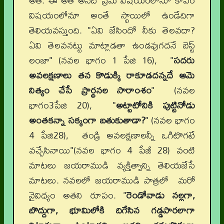
అతి. ఈ అతి అనేది ప్రేమ విషయంలోనూ కోపం
విషయంలోనూ అంతే స్థాయిలో ఉండేదిగా
తెలియవస్తుంది. "ఏవి జేసిందో నీకు తెలవదా?
ఏవి తెలవనట్టు మాట్లాడతా ఉండవుగదనే బెస్ట్
లంజా" (నవల భాగం 1 పేజి 16), "
సదరు
అవలక్షణాలు తన కొడుక్కి రాకూడదన్నదే ఆమె
నిత్యం చేసే ప్రార్థనల సారాంశం
" (నవల
భాగం3పేజి 20), "
అట్టాటోనికి పుట్టినోడు
అంతకన్నా సక్కంగా బతుకుతాడా?
" (నవల భాగం
4 పేజి28), తండ్రి అవలక్షణాలన్నీ ఒగిటొగటే
వచ్చేసినాయి"(నవల భాగం 4 పేజీ 28) వంటి
మాటలు జయరాముడి వ్యక్తిత్వాన్ని తెలియజేసే
మాటలు. నవలలో జయరాముడి పాత్రలో మరో
వైవిధ్యం అతని రూపం. "
రెండోవాడు నల్లగా,
బొద్దుగా, భూమిలోకి దిగేసిన గడ్డపారలాగా