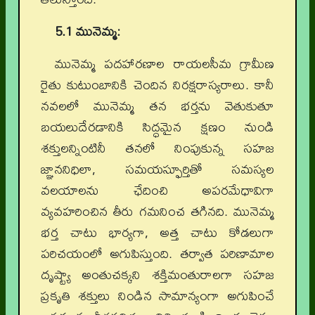
5.1 మునెమ్మ:
మునెమ్మ పదహారణాల రాయలసీమ గ్రామీణ
రైతు కుటుంబానికి చెందిన నిరక్షరాస్యరాలు. కానీ
నవలలో మునెమ్మ తన భర్తను వెతుకుతూ
బయలుదేరడానికి సిద్ధమైన క్షణం నుండి
శక్తులన్నింటినీ తనలో నింపుకున్న సహజ
జ్ఞాననిధిలా, సమయస్ఫూర్తితో సమస్యల
వలయాలను ఛేదించి అపరమేధావిగా
వ్యవహరించిన తీరు గమనించ తగినది. మునెమ్మ
భర్త చాటు భార్యగా, అత్త చాటు కోడలుగా
పరిచయంలో అగుపిస్తుంది. తర్వాత పరిణామాల
దృష్ట్యా అంతుచక్కని శక్తిమంతురాలగా సహజ
ప్రకృతి శక్తులు నిండిన సామాన్యంగా అగుపించే