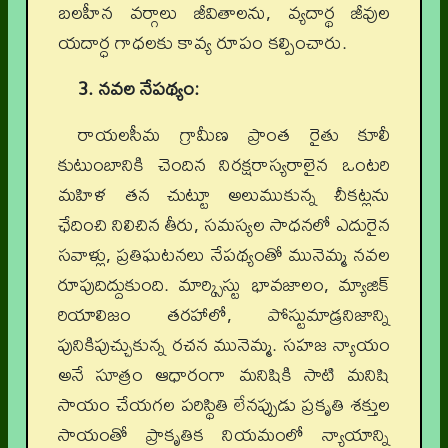
బలహీన వర్గాలు జీవితాలను, వ్యదార్థ జీవుల
యదార్ధ గాధలకు కావ్య రూపం కల్పించారు.
3. నవల నేపథ్యం:
రాయలసీమ గ్రామీణ ప్రాంత రైతు కూలీ
కుటుంబానికి చెందిన నిరక్షరాస్యరాలైన ఒంటరి
మహిళ తన చుట్టూ అలుముకున్న చీకట్లను
ఛేదించి నిలిచిన తీరు, సమస్యల సాధనలో ఎదురైన
సవాళ్లు, ప్రతిఘటనలు నేపథ్యంతో మునెమ్మ నవల
రూపుదిద్దుకుంది. మార్క్సిస్టు భావజాలం, మ్యాజిక్
రియాలిజం తరహాలో, పోస్టుమాడ్రనిజాన్ని
పునికిపుచ్చుకున్న రచన మునెమ్మ. సహజ న్యాయం
అనే సూత్రం ఆధారంగా మనిషికి సాటి మనిషి
సాయం చేయగల పరిస్థితి లేనప్పుడు ప్రకృతి శక్తుల
సాయంతో ప్రాకృతిక నియమంలో న్యాయాన్ని