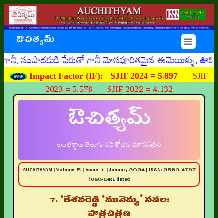
ఔచిత్యమ్
☰
ంపాదకుడి పేరుతో గానీ మోసపూరితమైన ఈమెయిళ్ళు, ఊహించని రీతిగా
Impact Factor (IF):
SJIF 2024 = 5.897
SJIF
2023 = 5.578 SJIF 2022 = 4.132
ఔచిత్యమ్
అంతర్జాల తెలుగు పరిశోధన మాసపత్రిక
AUCHITHYAM | Volume-5 | Issue-1 | January 2024 | ISSN: 2583-4797
| UGC-CARE listed
7. ‘కేశవరెడ్డి ‘మునెమ్మ’ నవల:
పాత్రచిత్రణ