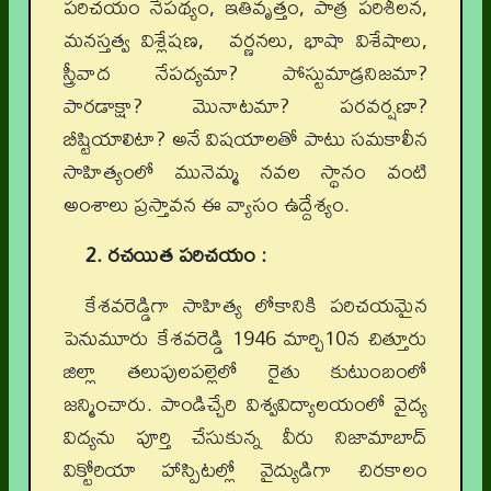
పరిచయం నేపథ్యం, ఇతివృత్తం, పాత్ర పరిశీలన,
మనస్తత్వ విశ్లేషణ, వర్ణనలు, భాషా విశేషాలు,
స్త్రీవాద నేపద్యమా? పోస్టుమాడ్రనిజమా?
పారడాక్షా? మొనాటమా? పరవర్షణా?
బీష్టియాలిటా? అనే విషయాలతో పాటు సమకాలీన
సాహిత్యంలో మునెమ్మ నవల స్థానం వంటి
అంశాలు ప్రస్తావన ఈ వ్యాసం ఉద్దేశ్యం.
2. రచయిత పరిచయం :
కేశవరెడ్డిగా సాహిత్య లోకానికి పరిచయమైన
పెనుమూరు కేశవరెడ్డి 1946 మార్చి10న చిత్తూరు
జిల్లా తలుపులపల్లెలో రైతు కుటుంబంలో
జన్మించారు. పాండిచ్చేరి విశ్వవిద్యాలయంలో వైద్య
విద్యను పూర్తి చేసుకున్న వీరు నిజామాబాద్
విక్టోరియా హాస్పిటల్లో వైద్యుడిగా చిరకాలం