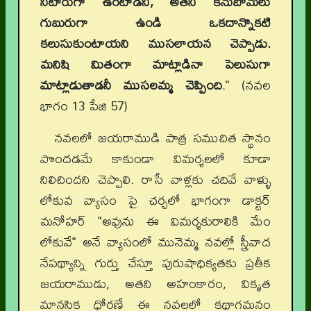
నిటారుగా ఉంటాడని, అతని కనుబొమలు
గుబురుగా ఉండి ఒకదాన్నొకటి
కలుసుకుంటాయని ముసలాయన చెప్పాడు.
మనిషి మితంగా మాట్లాడినా పెలుసుగా
మాట్లాడుతాడనీ ముసలమ్మ చెప్పింది
." (నవల
భాగం 13 పేజి 57)
నవలలో జయరాముడి పాత్ర సముచిత స్థానం
పొందడమే కాకుండా విమర్శలలో కూడా
నిలిచిందని చెప్పాలి. రాసే వాళ్లకు చదివే వాళ్ళు
లోకువ వ్యాసం పై చర్చలో భాగంగా డాక్టర్
మనోహర్ "అవును ఈ విమర్శకురాలికి మేం
లోకువే" అనే వ్యాసంలో మునెమ్మ నవల్లో స్త్రీవాద
నేపథ్యాన్ని గుర్తు చేస్తూ పురుషాధిక్యతకు ప్రతీక
జయరాముడు, అతని అహంకారం, వికృత
మానసిక ధోరణే ఈ నవలలో కథాగమనం