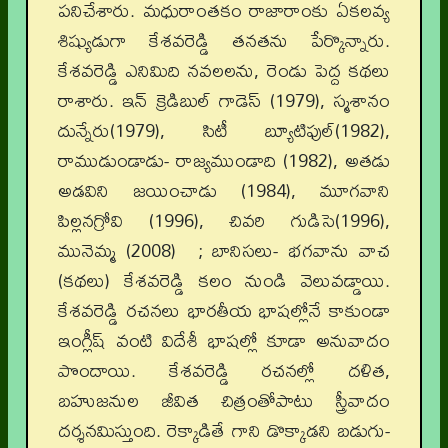
పనిచేశారు. మధురాంతకం రాజారాంకు ఏకలవ్య
శిష్యుడుగా కేశవరెడ్డి తనతను పేర్కొన్నారు.
కేశవరెడ్డి ఎనిమిది నవలలను, రెండు పెద్ద కథలు
రాశారు. ఇన్ క్రెడిబుల్ గాడెస్ (1979), స్మశానం
దున్నేరు(1979), సిటీ బ్యూటిఫుల్(1982),
రాముడుండాడు- రాజ్యముండాది (1982), అతడు
అడవిని జయించాడు (1984), మూగవాని
పిల్లనగ్రోవి (1996), చివరి గుడిసె(1996),
మునెమ్మ (2008) ; బానిసలు- భగవాను వాచ
(కథలు) కేశవరెడ్డి కలం నుండి వెలువడ్డాయి.
కేశవరెడ్డి రచనలు భారతీయ భాషల్లోనే కాకుండా
ఇంగ్లీష్ వంటి విదేశీ భాషల్లో కూడా అనువాదం
పొందాయి. కేశవరెడ్డి రచనల్లో దళిత,
బహుజనుల జీవిత చిత్రంతోపాటు స్త్రీవాదం
దర్శనమిస్తుంది. రెక్కాడితే గాని డొక్కాడని బడుగు-