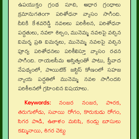
ఉపయుక్తం గ్రంథ సూచి, ఆధార గ్రంధాలు
క్రమానుగతంగా పరిశోధనా వ్యాసం సాగింది.
దీనికి కేశవరెడ్డి నవలలు పరిశీలన, పరిశోధనా
పద్ధతులు, నవలా శిల్పం, మునెమ్మ నవలపై వచ్చిన
విమర్శ ప్రతి విమర్శలు, మునెమ్మ నవలపై వచ్చిన
పూర్వ పరిశోధనలు పరిశీలిస్తూ వ్యాసం రచన
సాగింది. రాయలసీమ అస్తిత్వంతో పాటు, స్త్రీవాద
నేపథ్యంలో, పొయిటిక్ జస్టిస్ కోణంలో సహజ
న్యాయ పద్ధతిలో మునెమ్మ నవల సాగిందని
పరిశీలనలో గ్రహించిన విషయాలు.
Keywords:
నంజర నంజర, పొరక,
తరుగులోడు, సవాయి రోగం, కొరుకుడు రోగం,
సిగర పొడి, ఉతాళం మనిషి, కండ్లు బూసులు
కమ్మినాయి, శిగర చెట్టు