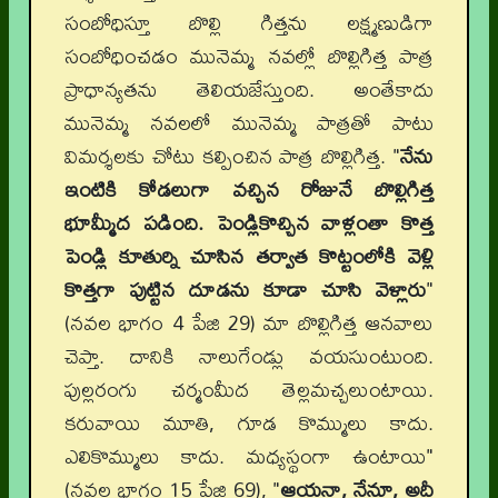
సంబోధిస్తూ బొల్లి గిత్తను లక్ష్మణుడిగా
సంబోధించడం మునెమ్మ నవల్లో బొల్లిగిత్త పాత్ర
ప్రాధాన్యతను తెలియజేస్తుంది. అంతేకాదు
మునెమ్మ నవలలో మునెమ్మ పాత్రతో పాటు
విమర్శలకు చోటు కల్పించిన పాత్ర బొల్లిగిత్త. "
నేను
ఇంటికి కోడలుగా వచ్చిన రోజునే బొల్లిగిత్త
భూమ్మీద పడింది. పెండ్లికొచ్చిన వాళ్లంతా కొత్త
పెండ్లి కూతుర్ని చూసిన తర్వాత కొట్టంలోకి వెళ్లి
కొత్తగా పుట్టిన దూడను కూడా చూసి వెళ్లారు
"
(నవల భాగం 4 పేజి 29) మా బొల్లిగిత్త ఆనవాలు
చెప్తా. దానికి నాలుగేండ్లు వయసుంటుంది.
పుల్లరంగు చర్మంమీద తెల్లమచ్చలుంటాయి.
కరువాయి మూతి, గూడ కొమ్ములు కాదు.
ఎలికొమ్ములు కాదు. మధ్యస్థంగా ఉంటాయి"
(నవల భాగం 15 పేజి 69), "
ఆయనా, నేనూ, అదీ