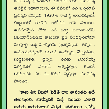
అసమాన్య ధీరవనితగా చిత్రించబడింది. మునెమ్మ
అసలైన కథానాయిక, ఈ నవలలో తన విశ్వరూప
ప్రదర్శన చేస్తుంది. 1930 ల నాటి స్త్రీ అయినప్పటికీ
నిబ్బరతతో కూడిన ఆలోచన ఆమె సొంతం.
అవసరమైన చోట తన బుద్ధి బలానంతటినీ
వినియోగించడమే కాకుండా ప్రతి సందర్భంలోనూ
సంపూర్ణ బుద్ధి సూక్ష్మతను ప్రదర్శిస్తుంది. తర్కం ,
అమాయకత్వంతో కూడిన ఆహార్యం, మెత్తదనం,
బుద్ధికుశలత, ధైర్యం, తనకు ఎదురయ్యే
పరిస్థితుతో పోరాడే ఆత్మస్థైర్యం, కంటికి
కనిపించని పగ కలగలిపిన వ్యక్తిత్వం మునెమ్మ
సొంతం.
"
కాలు తీసి వీధిలో పెడితే దారి తానంతట అదే
తెలుస్తుంది. భూమ్మీదకి వచ్చే ముందు ఎలాటి
బతుకు బతుకుతాం? ఎక్కడ బతుకుతాం ఇవన్నీ