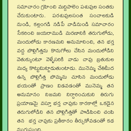
సమాచారం గ్రహించి మద్దిపాలెం పశువుల సంతకు
చేరుకుంటారు. పరశువులసంత సంచాలకుడి
నుండి, కల్లంగడి నడిపే వాడినుండి సమాచారం
సేకరించి జయరాముడి మరణానికి తరుగులోడు,
మందులోడు కారణమని అనుమానించి, తన భర్త
వద్ద బొల్లిగిత్తను కొనుగోలు చేసిన మందులోడిని
వెతుక్కుంటూ వెళ్ళేసరికి వాడు చావు బ్రతుకుల
మధ్య కొట్టుమిట్టాడుతుంటాడు. మునెమ్మ చేతిమీద
ఉన్న బొల్లిగిత్త బొమ్మను చూసిన మందులోడు
భయంతో ప్రాణం విడవడంతో మునెమ్మ తన
అనుమానం నిజమని నిర్ధారించుకుని తిరుగు
ప్రయాణమై వస్తూ భర్త చావుకు కారకాల్లో ఒకడైన
తరుగులోడిని తన బొల్లిగిత్తతో పొడిపించి చంపి
తన భర్త చావుకు ప్రతీకారం తీర్చుకోవడంతో కథ
ముగుస్తుంది.