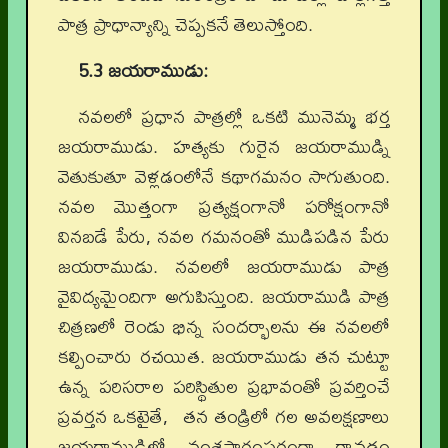
పాత్ర ప్రాధాన్యాన్ని చెప్పకనే తెలుస్తోంది.
5.3 జయరాముడు:
నవలలో ప్రధాన పాత్రల్లో ఒకటి మునెమ్మ భర్త
జయరాముడు. హత్యకు గురైన జయరాముడ్ని
వెతుకుతూ వెళ్లడంలోనే కథాగమనం సాగుతుంది.
నవల మొత్తంగా ప్రత్యక్షంగానో పరోక్షంగానో
వినబడే పేరు, నవల గమనంతో ముడిపడిన పేరు
జయరాముడు. నవలలో జయరాముడు పాత్ర
వైవిద్యమైందిగా అగుపిస్తుంది. జయరాముడి పాత్ర
చిత్రణలో రెండు భిన్న సందర్భాలను ఈ నవలలో
కల్పించారు రచయిత. జయరాముడు తన చుట్టూ
ఉన్న పరిసరాల పరిస్థితుల ప్రభావంతో ప్రవర్తించే
ప్రవర్తన ఒకటైతే, తన తండ్రిలో గల అవలక్షణాలు
జయరాముడిలో వంశపారంపరంగా రావడం