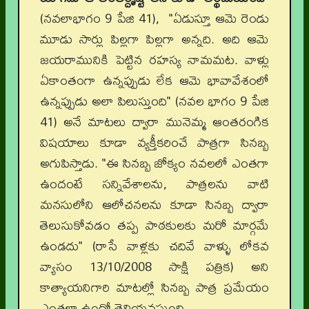
(నవలాభాగం 9 పేజి 41), "ఏడుస్తూ ఆమె రెండు
మూడు సార్లు పిల్లగా పిల్లగా అన్నది. అది ఆమె
జయరామునికి పెట్టిన రహస్య నామమట. వాళ్లు
ఏకాంతంగా ఉన్నప్పుడు లేక ఆమె భావావేశంలో
ఉన్నప్పుడు అలా పిలుస్తుంది" (నవల భాగం 9 పేజి
41) అనే మాటలు ద్వారా మునెమ్మ ఆంతరంగిక
విషయాలు కూడా వ్యక్తీకరించే పాత్రగా సినబ్బ
అగుపిస్తాడు. "ఈ సినబ్బ జోక్యం నవలలో ఎంతగా
ఉందంటే సన్నివేశాలను, పాత్రలను వాటి
మనసులోని ఆలోచనలను కూడా సినబ్బ ద్వారా
తెలుసుకోవడం తప్ప పాఠకులకు మరో మార్గమే
ఉండదు" (రాసే వాళ్లకు చదివే వాళ్ళు లోకవ
వ్యాసం 13/10/2008 సాక్షి పత్రిక) అని
కాత్యాయనిగారి మాటల్లో సినబ్బ పాత్ర ప్రమేయం
ఎంతలా ఉందో తెలియవస్తుంది.