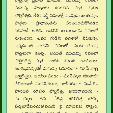
బొల్లిగిత్తే ప్రధాన భూమిక. మునెమ్మ నవలలో
మనుష్య పాత్రలకు మించిన పాత్ర చిత్రణ
బొల్లిగిత్తది. కేశవరెడ్డి నవలల్లో పెంపుడు జంతువుల
పాత్రలు ప్రాధాన్యతను సంతరించుకోవడం
పరిపాటే. అతడు అడవిని జయించాడు నవలలో
సుక్కపంది, చివరి గుడిసె నవలలో వేటకుక్క,
ఇన్క్రెడిబుల్ గాడెస్ నవలలో పందులగుంపు
పాత్రలుగా కలవు. అయితే మునెమ్మ నవలలో
బొల్లికగిత్త పాత్ర వాటిని మించి ఉంటుంది.
జంతువైనప్పటికీ మనుష్య సమానంగా చూపే పాత్ర
బుల్లిగిత్తది. జయరాముడు - మునెమ్మల జీవితాల్లో
జీవితాలతో మానసికంగా, శారీరకంగా మమేకం
పొందిన రూపం బొల్లిగిత్త. జయరాముడు -
మునెమ్మలు తమ చేతిపై బొల్లిగిత్త బొమ్మ
పచ్చబొడిపించుకోవడమే పై మాటలకు సాక్ష్యం.