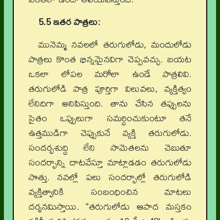
5.5 ఇతర పాత్రలు:
మునెమ్మ నవలలో తరుగులోడు, మందులోడు
పాత్రలు కొంత భిన్నమైనవిగా చెప్పవచ్చు. బయట
ఒకలా లోపల మరోలా ఉండే పాత్రలివి.
తరుగులోడి పాత్ర పూర్తిగా విలువలు, వ్యక్తిత్వం
లేనిదిగా అనిపిస్తుంది. తాను చేసిన తప్పులను
సైతం ఒప్పులుగా సమర్ధించుకుంటూ తనే
ఉత్తముడిగా చెప్పుకునే వ్యక్తి తరుగులోడు.
సందర్భశుద్ధి లేని సామెతలను చెబుతూ
సందర్భాన్ని దాటవేస్తూ మాట్లాడడం తరుగులోడు
సొత్తు. నవల్లో పలు సందర్భాల్లో తరుగులోడి
వ్యక్తిత్వానికి సంబంధించిన మాటలు
దర్శనమిస్తాయి. "తరుగులోడు ఆపాద మస్తకం