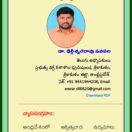
డా. ఢిల్లీశ్వరరావు సనపల
తెలుగు అధ్యాపకులు,
ప్రభుత్వ డిగ్రీ కళాశాల (పురుషులు), శ్రీకాకుళం,
శ్రీకాకుళం జిల్లా, ఆంధ్రప్రదేశ్.
సెల్: +91 9441944208, Email:
eswar.dilli820@gmail.com
Download PDF
వ్యాససంగ్రహం:
ఆంధ్రదేశంలో ఆస్తిత్వవాద ఉద్యమాలు