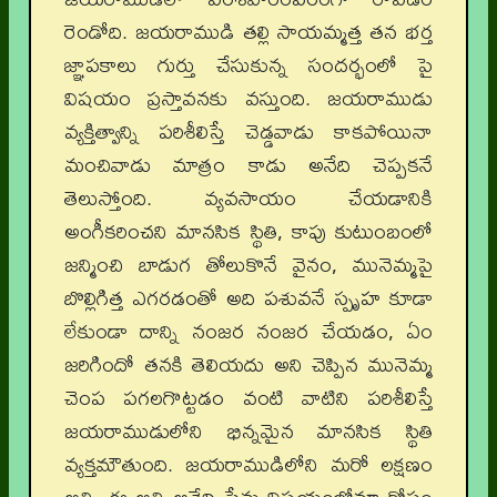
రెండోది. జయరాముడి తల్లి సాయమ్మత్త తన భర్త
జ్ఞాపకాలు గుర్తు చేసుకున్న సందర్భంలో పై
విషయం ప్రస్తావనకు వస్తుంది. జయరాముడు
వ్యక్తిత్వాన్ని పరిశీలిస్తే చెడ్డవాడు కాకపోయినా
మంచివాడు మాత్రం కాడు అనేది చెప్పకనే
తెలుస్తోంది. వ్యవసాయం చేయడానికి
అంగీకరించని మానసిక స్థితి, కాపు కుటుంబంలో
జన్మించి బాడుగ తోలుకొనే వైనం, మునెమ్మపై
బొల్లిగిత్త ఎగరడంతో అది పశువనే స్పృహ కూడా
లేకుండా దాన్ని నంజర నంజర చేయడం, ఏం
జరిగిందో తనకి తెలియదు అని చెప్పిన మునెమ్మ
చెంప పగలగొట్టడం వంటి వాటిని పరిశీలిస్తే
జయరాముడులోని భిన్నమైన మానసిక స్థితి
వ్యక్తమౌతుంది. జయరాముడిలోని మరో లక్షణం