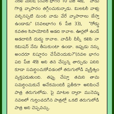
నకిలీ మనిషి (నవల భాగం 10 పేజి 48), "వాడు
గొడ్ల వ్యాపారం తగ్గించుకున్నాడు. మిలటరీ వాళ్లు
వచ్చినప్పటి నుంచి వాడు వేరే వ్యాపారాలు జేస్తా
ఉండాడు" (నవలభాగం 6 పేజి 33), "రోడ్డు
కవతల సిపాయోనికి ఆడది కావాల. ఊర్లలో ఉండే
ఆడదానికి దుడ్డు కావాల. వాడినీ దీన్నీ కలిపి నా
కమిషన్ నేను తీసుకుంటా ఉండా. ఇప్పుడు నన్ను
అందరూ నిష్ఠూరం చేసేదెందుకు?"(నవల భాగం
పది పేజి 49) అని తన చేస్తున్న తార్పుడు పనిని
కూడా సమర్థించుకోవడంలో తరుగులోడి వ్యక్తిత్వం
వ్యక్తపడుతుంది. తప్పు చేస్తూ తమని తామ
సమర్ధించుకునే అనేకమందికి ప్రతీకగా అనిపించే
పాత్ర తరుగులోడు. పై మాటల ద్వారా మునెమ్మ
నవలలో గుర్తించదగిన పాత్రల్లో ఒకటి తరుగులోడి
పాత్ర అని చెప్పవచ్చు.