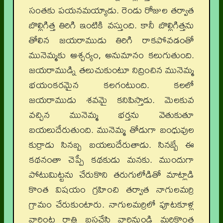
సంతకు పయనమయ్యాడు. రెండు రోజుల తర్వాత
బొల్లిగిత్త తిరిగి ఇంటికి వస్తుంది. కానీ బొల్లిగిత్తను
తోలిన జయరాముడు తిరిగి రాకపోవడంతో
మునెమ్మకు ఆశ్చర్యం, అనుమానం కలుగుతుంది.
జయరాముడ్ని తలుచుకుంటూ నిద్రించిన మునెమ్మ
భయంకరమైన కలగంటుంది. కలలో
జయరాముడు శవమై కనిపిస్తాడు. మెలకువ
వచ్చిన మునెమ్మ భర్తను వెతుకుతూ
బయలుదేరుతుంది. మునెమ్మ తోడుగా బంధువుల
కుర్రాడు సినబ్బ బయలుదేరుతాడు. సినబ్బే ఈ
కథనంతా చెప్పే కథకుడు మనకు. ముందుగా
పోటుమిట్టను చేరుకొని తరుగులోడితో మాట్లాడి
కొంత విషయం గ్రహించి తర్వాత నాగులమర్రి
గ్రామం చేరుకుంటారు. నాగులమర్రిలో పూటకూళ్ల
వారింట రాత్రి బసచేసి వారినుండి మరికొంత