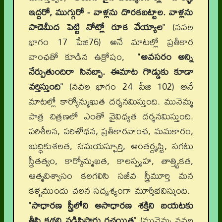
ఇద్దరో, ముగ్గురో - వాళ్లను దొరకబట్టాల. వాళ్లను
పాడెమీద పెట్టి నోట్లో రూక వేయ్యాల
" (నవల
భాగం 17 పేజి76) అనే మాటల్లో ప్రతీకార
వాంఛతో కూడిన ఉక్రోషం, "
అవసరం అన్ని
నేర్పుతుందిరా సినబ్బా. ఈమాట గొడ్డుకు కూడా
వర్తిస్తుంది
" (నవల భాగం 24 పేజి 102) అనే
మాటల్లో కార్యోన్ముఖుత దర్శనమిస్తుంది. మునెమ్మ
పాత్ర చిత్రణలో ఎంతో వైవిధ్యత దర్శనమిస్తుంది.
పరిశీలన, పరిశోధన, ప్రతీకారవాంఛ, మమకారం,
బుద్ధికుశలత, సమయస్ఫూర్తి, అంతర్దృష్టి, సగటు
స్త్రీతత్వం, కార్యోన్ముఖత, కాలస్పృహ, తాత్త్వికత,
ఆత్మవిశ్వాసం కలగలిసి సజీవ స్త్రీమూర్తి మన
కళ్ళముందు చలన సదృశ్యంగా మూర్తీభవిస్తుంది.
"
సాధారణ స్త్రీలోని అసాధారణ శక్తిని బయటకు
తీసి కథని నడిపిస్తారు రచయిత
" (మునెమ్మ నవల