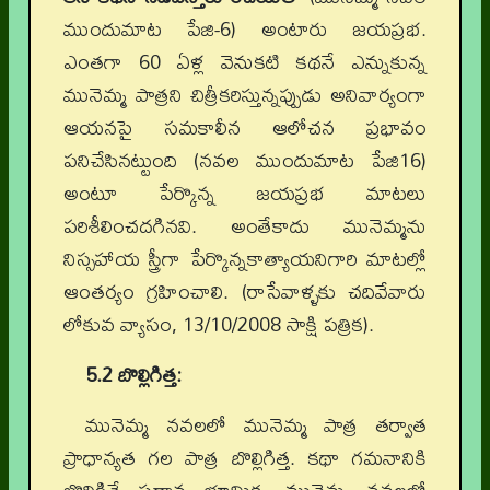
ముందుమాట పేజి-6) అంటారు జయప్రభ.
ఎంతగా 60 ఏళ్ల వెనుకటి కథనే ఎన్నుకున్న
మునెమ్మ పాత్రని చిత్రీకరిస్తున్నప్పుడు అనివార్యంగా
ఆయనపై సమకాలీన ఆలోచన ప్రభావం
పనిచేసినట్టుంది (నవల ముందుమాట పేజి16)
అంటూ పేర్కొన్న జయప్రభ మాటలు
పరిశీలించదగినవి. అంతేకాదు మునెమ్మను
నిస్సహాయ స్త్రీగా పేర్కొన్నకాత్యాయనిగారి మాటల్లో
ఆంతర్యం గ్రహించాలి. (రాసేవాళ్ళకు చదివేవారు
లోకువ వ్యాసం, 13/10/2008 సాక్షి పత్రిక).
5.2 బొల్లిగిత్త:
మునెమ్మ నవలలో మునెమ్మ పాత్ర తర్వాత
ప్రాధాన్యత గల పాత్ర బొల్లిగిత్త. కథా గమనానికి