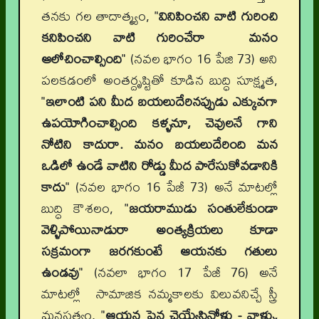
తనకు గల తాదాత్మ్యం, "
వినిపించని వాటి గురించి
కనిపించని వాటి గురించేరా మనం
ఆలోచించాల్సింది
" (నవల భాగం 16 పేజి 73) అని
పలకడంలో అంతర్దృష్టితో కూడిన బుద్ధి సూక్ష్మత,
"
ఇలాంటి పని మీద బయలుదేరినప్పుడు ఎక్కువగా
ఉపయోగించాల్సింది కళ్ళనూ, చెవులనే గాని
నోటిని కాదురా. మనం బయలుదేరింది మన
ఒడిలో ఉండే వాటిని రోడ్డు మీద పారేసుకోవడానికి
కాదు
" (నవల భాగం 16 పేజీ 73) అనే మాటల్లో
బుద్ధి కౌశలం, "
జయరాముడు సంతులేకుండా
వెళ్ళిపోయినాడురా అంత్యక్రియలు కూడా
సక్రమంగా జరగకుంటే ఆయనకు గతులు
ఉండవు
" (నవలా భాగం 17 పేజీ 76) అనే
మాటల్లో సామాజిక నమ్మకాలకు విలువనిచ్చే స్త్రీ
మనస్తత్వం, "
ఆయన పైన చెయ్యేసినోళ్లు - వాళ్ళు,