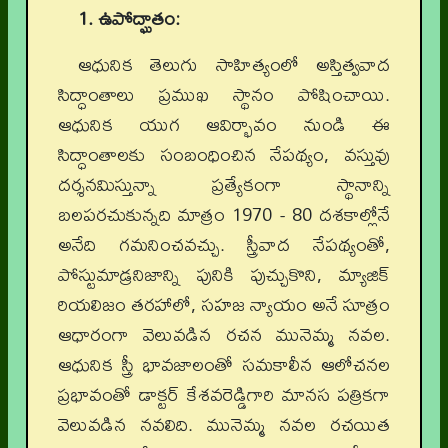
1. ఉపోద్ఘాతం:
ఆధునిక తెలుగు సాహిత్యంలో అస్తిత్వవాద
సిద్ధాంతాలు ప్రముఖ స్థానం పోషించాయి.
ఆధునిక యుగ ఆవిర్భావం నుండి ఈ
సిద్ధాంతాలకు సంబంధించిన నేపథ్యం, వస్తువు
దర్శనమిస్తున్నా ప్రత్యేకంగా స్థానాన్ని
బలపరచుకున్నది మాత్రం 1970 - 80 దశకాల్లోనే
అనేది గమనించవచ్చు. స్త్రీవాద నేపథ్యంతో,
పోస్టుమాడ్రనిజాన్ని పునికి పుచ్చుకొని, మ్యాజిక్
రియలిజం తరహాలో, సహజ న్యాయం అనే సూత్రం
ఆధారంగా వెలువడిన రచన మునెమ్మ నవల.
ఆధునిక స్త్రీ భావజాలంతో సమకాలీన ఆలోచనల
ప్రభావంతో డాక్టర్ కేశవరెడ్డిగారి మానస పత్రికగా
వెలువడిన నవలిది. మునెమ్మ నవల రచయిత