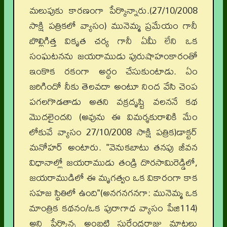
మలుపుకు కారణంగా పేర్కొన్నారు.(27/10/2008
సాక్షి పత్రికలో వ్యాసం) మునెమ్మ ప్రమేయం గానీ
బొల్లిగిత్త వికృత చర్య గానీ ఏమీ లేని ఒక
సంఘటనను జయరాముడు పురుషాహంకారంతో
ఇంకొక రకంగా అర్థం చేసుకుంటాడు. ఏం
జరిగిందో నీకు తెలవదా అంటూ నింద వేసి చెంప
పగలగొడతాడు అతని వక్రదృష్టి వలననే కథ
మొదలైందని (అవును ఈ విమర్శకురాలికి మేం
లోకువే వ్యాసం 27/10/2008 సాక్షి పత్రిక)డాక్టర్
మనోహర్ అంటారు. "వెనుకబాటు తనపు జీవన
విధానాల్లో జయరాముడు తండ్రి దొరసామిరెడ్డిలో,
జయరాముడిలో ఈ మృగత్వం ఒక వికారంగా కాక
సహజ స్థితిలో ఉంది"(అనగనగనగా: మునెమ్మ ఒక
మాంత్రిక కథనం/ఒక పురాగాధ వ్యాసం పేజి114)
అని పేర్కొన్న అంబటి సురేంద్రరాజు మాటలు