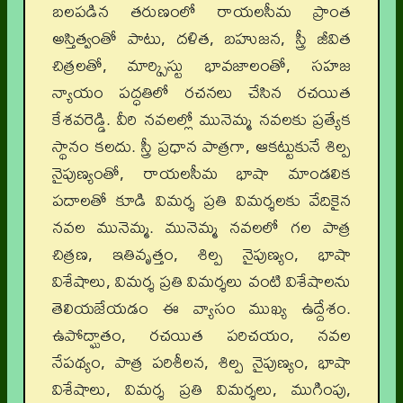
బలపడిన తరుణంలో రాయలసీమ ప్రాంత
అస్తిత్వంతో పాటు, దళిత, బహుజన, స్త్రీ జీవిత
చిత్రలతో, మార్క్సిస్టు భావజాలంతో, సహజ
న్యాయం పద్ధతిలో రచనలు చేసిన రచయిత
కేశవరెడ్డి. వీరి నవలల్లో మునెమ్మ నవలకు ప్రత్యేక
స్థానం కలదు. స్త్రీ ప్రధాన పాత్రగా, ఆకట్టుకునే శిల్ప
నైపుణ్యంతో, రాయలసీమ భాషా మాండలిక
పదాలతో కూడి విమర్శ ప్రతి విమర్శలకు వేదికైన
నవల మునెమ్మ. మునెమ్మ నవలలో గల పాత్ర
చిత్రణ, ఇతివృత్తం, శిల్ప నైపుణ్యం, భాషా
విశేషాలు, విమర్శ ప్రతి విమర్శలు వంటి విశేషాలను
తెలియజేయడం ఈ వ్యాసం ముఖ్య ఉద్దేశం.
ఉపోద్ఘాతం, రచయిత పరిచయం, నవల
నేపథ్యం, పాత్ర పరిశీలన, శిల్ప నైపుణ్యం, భాషా
విశేషాలు, విమర్శ ప్రతి విమర్శలు, ముగింపు,