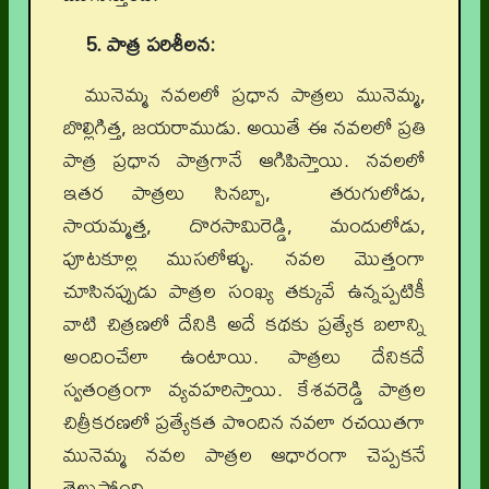
5. పాత్ర పరిశీలన:
మునెమ్మ నవలలో ప్రధాన పాత్రలు మునెమ్మ,
బొల్లిగిత్త, జయరాముడు. అయితే ఈ నవలలో ప్రతి
పాత్ర ప్రధాన పాత్రగానే ఆగిపిస్తాయి. నవలలో
ఇతర పాత్రలు సినబ్బా, తరుగులోడు,
సాయమ్మత్త, దొరసామిరెడ్డి, మందులోడు,
పూటకూల్ల ముసలోళ్ళు. నవల మొత్తంగా
చూసినప్పుడు పాత్రల సంఖ్య తక్కువే ఉన్నప్పటికీ
వాటి చిత్రణలో దేనికి అదే కథకు ప్రత్యేక బలాన్ని
అందించేలా ఉంటాయి. పాత్రలు దేనికదే
స్వతంత్రంగా వ్యవహరిస్తాయి. కేశవరెడ్డి పాత్రల
చిత్రీకరణలో ప్రత్యేకత పొందిన నవలా రచయితగా
మునెమ్మ నవల పాత్రల ఆధారంగా చెప్పకనే
తెలుస్తోంది.