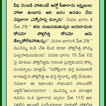
వీధి వెంబడి పోతుంటే అద్దో సీతారామ లక్ష్మణులు
పోతా ఉండారు అని జనం అనడం నేను
చెవులారా ఎన్నోసార్లు విన్నాను
". (నవల భాగం 4
పేజి 29) "
తను దుఃఖపడుతున్నది జయరాముని
కోసమో బొల్లిగిత్త కోసమో ఆమె
తేల్చుకోలేకపోతున్న
ది". (నవల భాగం4 పేజి 29) "
మునెమ్మ కుడి చేతి మీద కూడా బొల్లిగిత్త బొమ్మ
పచ్చపొడుచుకుంది". (నవల భాగం 15 పేజి 72)
పై మాటలు బొల్లిగిత్తను గురించి ప్రస్తావించిన కొన్ని
సందర్భాలు మాత్రమే. "పరోక్షంగా భర్త మరణానికి
కారణమైన బొల్లిగిత్త ఆ భర్త స్థానాన్ని భర్తీ చేయడం
నవలగా ఈ కథాంశం సాధించిన పొయిటిక్
జస్టిస్"(అనగనగనగా : మునెమ్మ ఒక మాంత్రిక
కథనం /ఒక పురాగాధ వ్యాసం పేజి 117) అని
పలికిన అంబటి సురేంద్రరాజు మాటల్లో బొల్లిగిత్త