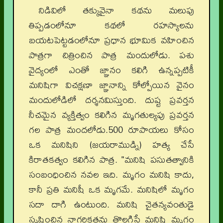
నిడివిలో తక్కువైనా కథను మలుపు
తిప్పడంలోనూ కథలో రహస్యాలను
బయటపెట్టడంలోనూ ప్రధాన భూమిక వహించిన
పాత్రగా చిత్రించిన పాత్ర మందులోడు. పశు
వైద్యంలో ఎంతో జ్ఞానం కలిగి ఉన్నప్పటికీ
మనిషిగా విచక్షణా జ్ఞానాన్ని కోల్పోయిన వైనం
మందులోడిలో దర్శనమిస్తుంది. దుష్ట ప్రవర్తన
నీచమైన వ్యక్తిత్వం కలిగిన మృగతుల్యపు ప్రవర్తన
గల పాత్ర మందలోడు.500 రూపాయలు కోసం
ఒక మనిషిని (జయరాముడ్ని) హత్య చేసే
కిరాతకత్వం కలిగిన పాత్ర. "మనిషి పసుతత్వానికి
సంబంధించిన నవల ఇది. మృగం మనిషి కాదు,
కానీ ప్రతి మనిషీ ఒక మృగమే. మనిషిలో మృగం
సదా దాగి ఉంటుంది. మనిషి చైతన్యవంతుడై
సృష్టించిన నాగరికతను తొలగిస్తే మనిషి మృగం