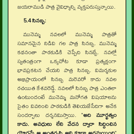
జయరాముడి పాత్ర వైవిధ్యాన్ని వ్యక్తపరుస్తున్నాయి.
5.4 సినబ్బ:
మునెమ్మ నవలలో మునెమ్మ పాత్రతో
సమానమైన నిడివి గల పాత్ర సినబ్బ. మునెమ్మ
కథనంతా పాఠకుడికి చెప్పేది సినబ్బే. నవల్లో
స్వతంత్రంగా ఒక్కచోట కూడా ప్రత్యక్షంగా
భావప్రకటన చేయని పాత్ర సినబ్బ. విమర్శకుల
అభిప్రాయంలో సినబ్బ మరెవరో కాదు నవల
రచయిత కేశవరెడ్డే. నవలలో సినబ్బ పాత్ర ఎంతలా
ఉంటుందంటే మునెమ్మ మనోగత విషయాలను
సైతం వివరించి పాఠకుడికి తెలియజేసేదిగా అనేక
సందర్భాలు దర్శనమిస్తాయి. "
అది మూర్ఖత్వం
కాదు. అవధులు లేని వేదన ద్వారా సిద్ధించిన
యోగమే ఆ అంతర్దృష్టి అని కూడా అర్థమయింది
"