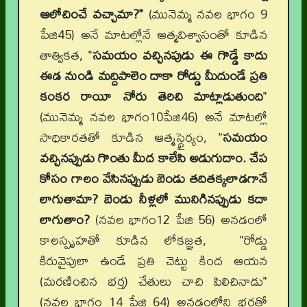
ఆలోచించే వచ్చామా?"
(మునెమ్మ నవల భాగం 9
పేజి45) అనే మాటల్లోనే ఆత్మవిశ్వాసంతో కూడిన
తాత్వికత, "
సమయం వచ్చినపుడు ఈ గొడ్డే కాదు
ఈడ నుండి మద్దిపాలెం దాకా రోడ్డు మీదుండే ప్రతి
కంకర రాయీ నోరు తెరిచి మాట్లాడుతుంది
"
(మునెమ్మ నవల భాగం10పేజి46) అనే మాటల్లో
సాధికారతతో కూడిన ఆత్మస్థైర్యం, "
సమయం
వచ్చినప్పుడు గొంతు మీద కాలేసి అడుగుదాం. చేప
కోసం గాలం వేసినప్పుడు బెండు తదితక్కలాడగానే
లాగుతామా? బెండు నీళ్లలో మునిగినప్పుడు కదా
లాగుతాం?
(నవల భాగం12 పేజి 56) అనడంలో
కాలస్పృహతో కూడిన లోకజ్ఞత, "రోడ్డు
కిరువైపులా ఉండే ప్రతి చెట్టు కింద ఆయన
(మరణించిన భర్త) చేతులు చాచి పిలిచినాడు"
(నవల భాగం 14 పేజి 64) అనడంలోని భర్తతో