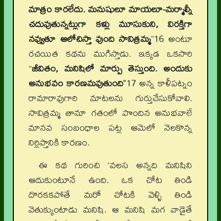
మాత్రం కారలేదు. మనుషులూ మాయలూ-మర్మాల్నీ
చదువుతున్నట్లుగా కళ్లు మూసుకుని, విరక్తిగా
నవ్వుతూ ఆలోచిస్తా వుంది సావిత్రమ్మ
”16 అంటూ
రచయిత కథను ముగిస్తాడు. ఇక్కడ ఒకసారి
“
జీవితం, మనిషిలో మార్పు తెస్తుంది. అందుకు
అనుభవం కారణమవుతుంది
"17 అన్న కాళీపట్నం
రామారావుగారి మాటలను గుర్తుచేసుకోవాలి.
సావిత్రమ్మ తానూ గతంలో పొందిన అనుభవాలే
మానవ సంబంధాల పట్ల ఆమెలో నెలకొన్న
నిర్లిప్తానికి కారణం.
ఈ కథ గురించి ‘వలస అన్నది మనిషిని
ఆదుకుంటూనే ఉంది. ఒక చోట తిండి
దొరకకపోతే మరో చోటకి వెళ్ళి తిండి
వెతుక్కుంటాడు మనిషి. ఆ మనిషి మగ వాడైతే