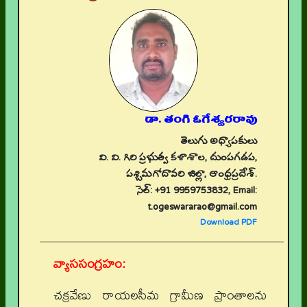
డా. తంగి ఓగేశ్వరరావు
తెలుగు అధ్యాపకులు
వి. వి. గిరి ప్రభుత్వ కళాశాల, దుంపగడప,
పశ్చిమగోదావరి జిల్లా, ఆంధ్రప్రదేశ్.
సెల్: +91 9959753832, Email:
t.ogeswararao@gmail.com
Download PDF
వ్యాససంగ్రహం:
చక్రవేణు రాయలసీమ గ్రామీణ ప్రాంతాలను