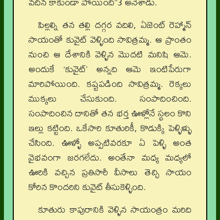
వదిన కాకుండా పోయింది”3 అనేశాడు.
పిల్లల్ని తన తల్లి దగ్గర వదిలి, ఏజెంట్ రెహ్మాన్
సాయంతో కువైట్ వెళ్ళింది సావిత్రమ్మ. ఆ ప్రాంతం
నుంచి ఆ దేశానికి వెళ్ళిన మొదటి మనిషి ఆమె.
అందుకే ‘కువైట్’ అన్నది ఆమె ఇంటిపేరుగా
మారిపోయింది. కష్టపడింది సావిత్రమ్మ. రెక్కలు
ముక్కలు చేసుకుంది. సంపాదించింది.
సంపాదించిన దానితో తన భర్త ఊళ్లోనే స్థలం కొని
ఇల్లు కట్టింది. ఒకేసారి కూతురికీ, కొడుక్కి పెళ్ళిళ్ళు
చేసింది. ఊళ్ళో అప్పటివరకూ ఏ పెళ్ళి అంత
వైభవంగా జరగలేదు. అంతేనా మధ్య మధ్యలో
ఊరికి వచ్చిన ప్రతిసారీ వీసాలు తెచ్చి సాయం
కోరిన కొందరిని కువైట్ తీసుకెళ్ళింది.
కూతురు కాపురానికి వెళ్ళిన సాయంత్రం మరిది