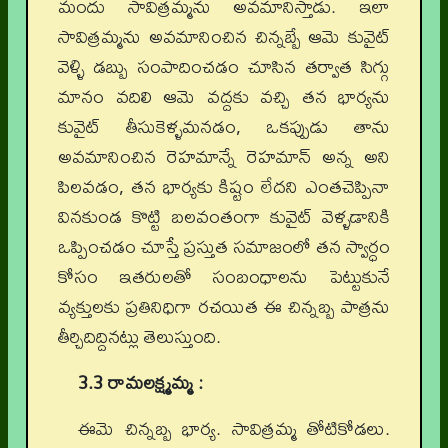
మందు సావిత్రమ్మను అవమానిస్తాడు. ఇలా
సావిత్రమ్మను అవమానించిన చిన్నబ్బే ఆమె కువైట్
వెళ్ళి డబ్బు సంపాదించడం చూసిన తర్వాత సిగ్గు
మానం వదిలి ఆమె వద్దకు వచ్చి తన భార్యను
కువైట్ తీసుకెళ్ళమనడం, ఒకప్పుడు తాను
అవమానించిన రెహమాన్నే రెహమాన్ అన్న అని
పిలవడం, తన భార్యకు కిష్టం లేదని ఎంతచెప్పినా
వినకుండ కొట్టి బలవంతంగా కువైట్ వెళ్ళడానికి
ఒప్పించడం చూస్తే ప్రస్తుత సమాజంలో తన స్వార్ధం
కోసం ఇతరులతో సంబంధాలను పెట్టుకునే
వ్యక్తులకు ప్రతినిధిగా రచయిత ఈ చిన్నబ్బ పాత్రను
తీర్చిదిద్దినట్లు తెలుస్తుంది.
3.3 రామలక్ష్మమ్మ :
ఈమె చిన్నబ్బ భార్య. సావిత్రమ్మ తోటికోడలు.