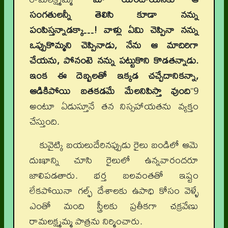
సంగతులన్నీ తెలిసి కూడా నన్ను
పంపిస్తన్నాడక్కా…! వాళ్లు ఏమి చెప్పినా నన్ను
ఒప్పుకొమ్మని చెప్పినాడు, నేను ఆ మాదిరిగా
చేయను, పోనంటె నన్ను పట్టుకొని కొడతన్నాడు.
ఇంక ఈ దెబ్బలతో ఇక్కడ చచ్చేదానికన్నా,
ఆడికిపోయి బతకడమే మేలనిపిస్తా వుంది
”9
అంటూ ఏడుస్తూనే తన నిస్సహాయతను వ్యక్తం
చేస్తుంది.
కువైట్కి బయలుదేరినప్పుడు రైలు బండిలో ఆమె
దుఃఖాన్ని చూసి రైలులో ఉన్నవారందరూ
జాలిపడతారు. భర్త బలవంతతో ఇష్టం
లేకపోయినా గల్ఫ్ దేశాలకు ఉపాధి కోసం వెళ్ళే
ఎంతో మంది స్త్రీలకు ప్రతీకగా చక్రవేణు
రామలక్ష్మమ్మ పాత్రను నిర్మించారు.