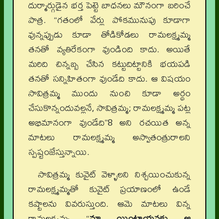
దుర్మార్గుడైన భర్త పెట్టె బాధనలు మౌనంగా బరించే
పాత్ర. “గతంలో వేర్లు పోకమునుపు కూడాగా
వున్నప్పుడు కూడా తోడికోడలు రామలక్ష్మమ్మ
తనతో వ్యతిరేకంగా వుండింది కాదు. అయితే
మరిది చిన్నబ్బ చేసిన కట్టుదిట్టానికి భయపడి
తనతో సన్నిహితంగా వుండేది కాదు. ఆ విషయం
సావిత్రమ్మ ముందు నుంచి కూడా అర్థం
చేసుకొన్నందువల్లనే, సావిత్రమ్మ; రామలక్ష్మమ్మ పట్ల
అభిమానంగా వుండేది”8 అని రచయిత అన్న
మాటలు రామలక్ష్మమ్మ అస్వాతంత్రురాలని
స్పష్టంజేస్తున్నాయి.
సావిత్రమ్మ కువైట్ వెళ్ళాలని నిశ్చయించుకున్న
రామలక్ష్మమ్మతో కువైట్ ప్రయాణంలో ఉండే
కష్టాలను వివరుస్తుంది. ఆమె మాటలు విన్న
రామలక్ష్మమ్మ “
మా యింటాయనకు ఆ