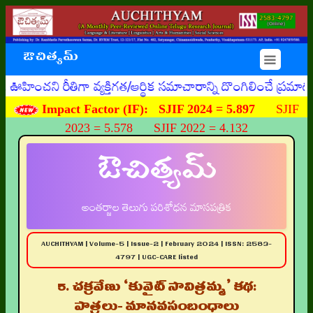
ఔచిత్యమ్
☰
 రీతిగా వ్యక్తిగత/ఆర్థిక సమాచారాన్ని దొంగిలించే ప్రమాదకరమై
Impact Factor (IF):
SJIF 2024 = 5.897
SJIF
2023 = 5.578 SJIF 2022 = 4.132
ఔచిత్యమ్
అంతర్జాల తెలుగు పరిశోధన మాసపత్రిక
AUCHITHYAM | Volume-5 | Issue-2 | February 2024 | ISSN: 2583-
4797 | UGC-CARE listed
5. చక్రవేణు ‘కువైట్ సావిత్రమ్మ’ కథ:
పాత్రలు- మానవసంబంధాలు