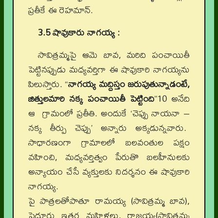
ప్రతీకే ఈ రెహమాన్.
3.5 షావుకారు నాగయ్య :
సావిత్రమ్మపై ఆమె బావ, మరిది పంచాయితీ
పెట్టినప్పుడు మధ్యవర్తిగా ఈ షావుకారి నాగయ్యను
పిలుస్తారు. “
నాగయ్య మద్దిస్తం జరుపుతున్నాడంటే,
జిత్తులమారి నక్క పంచాయితీ పెట్టింది
”10 అనేది
ఆ గ్రామంలో ప్రతీతి. అందుకే ‘చెప్పు నాయనా –
నక్క తీర్పు చెప్పు’ అన్నారు అక్కడున్నవారు.
సాధారణంగా గ్రామాలలో బలవంతుల పక్షం
వహించి, మధ్యవర్తిత్వం పేరుతొ బలహీనులకు
అన్యాయం చేసే వ్యక్తులకు నిదర్శనం ఈ షావుకారి
నాగయ్య.
పై పాత్రలతోపాతూ రామయ్య (సావిత్రమ్మ బావ),
పెద్దూరు ఇతర మహిళలు, రాజయ్య(సావిత్రమ్మ