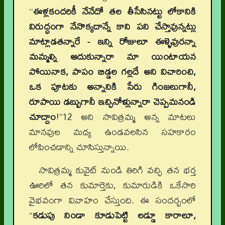
‘‘
ఈళ్లకందరికీ నేనేదో తల తీసేసినట్టు లోకానికి
విరుద్ధంగా నేనొక్కదాన్నే కాని పని చేస్తావున్నట్లు
మాట్లాడతన్నారే - ఇన్ని రోజులూ ఈళ్ళెవురన్నా
మమ్మల్ని ఆదుకున్నారా మా యింటాయన
పోయినాక, పాపం బిడ్డల గల్లదే అని విచారించి,
ఒక పూటకు అన్నానికి సేరు గింజలుగానీ,
రూపాయి డబ్బుగానీ ఇచ్చినోళ్లున్నారా చెప్పమనండి
చూద్దాం
!”12 అని సావిత్రమ్మ అన్న మాటలు
మానవుల మధ్య ఉండవలసిన సహకారం
లోపించడాన్ని చూసిస్తున్నాయి.
సావిత్రమ్మ కువైట్ నుండి తిరిగి వచ్చి తన భర్త
ఊరిలో తన కుమార్తెకు, కుమారుడికి ఒకేసారి
వైభవంగా వివాహం చేస్తుంది. ఈ సందర్భంలో
“
కడుపు నిండా కూడుపెట్టి లడ్డూ కారాలూ,