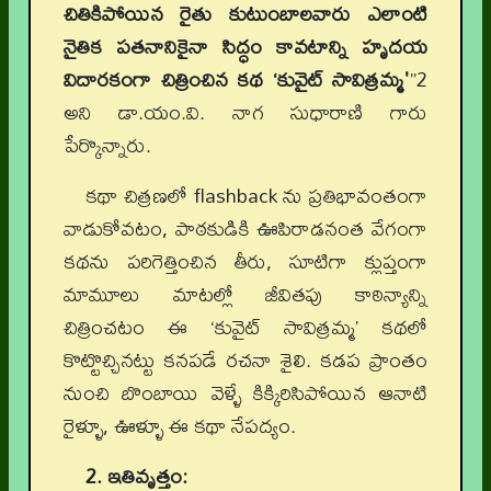
చితికిపోయిన రైతు కుటుంబాలవారు ఎలాంటి
నైతిక పతనానికైనా సిద్ధం కావటాన్ని హృదయ
విదారకంగా చిత్రించిన కథ ‘కువైట్ సావిత్రమ్మ'
”2
అని డా.యం.వి. నాగ సుధారాణి గారు
పేర్కొన్నారు.
కథా చిత్రణలో flashback ను ప్రతిభావంతంగా
వాడుకోవటం, పాఠకుడికి ఊపిరాడనంత వేగంగా
కథను పరిగెత్తించిన తీరు, సూటిగా క్లుప్తంగా
మామూలు మాటల్లో జీవితపు కాఠిన్యాన్ని
చిత్రించటం ఈ ‘కువైట్ సావిత్రమ్మ’ కథలో
కొట్టొచ్చినట్టు కనపడే రచనా శైలి. కడప ప్రాంతం
నుంచి బొంబాయి వెళ్ళే కిక్కిరిసిపోయిన ఆనాటి
రైళ్ళూ, ఊళ్ళూ ఈ కథా నేపద్యం.
2. ఇతివృత్తం: