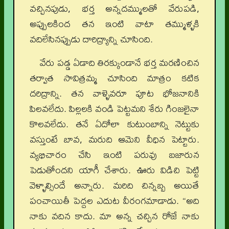
వచ్చినపుడు, భర్త అన్నదమ్ములతో వేరుపడి,
అప్పులకింద తన ఇంటి వాటా తమ్ముళ్ళకి
వదిలేసినప్పుడు దారిద్ర్యాన్ని చూసింది.
వేరు పడ్డ ఏడాది తిరక్కుండానే భర్త మరణించిన
తర్వాత సావిత్రమ్మ చూసింది మాత్రం కటిక
దరిద్రాన్ని. తన వాళ్ళెవరూ పూట భోజనానికి
పిలవలేదు. పిల్లలకి వండి పెట్టమని శేరు గింజలైనా
కొలవలేదు. తనే ఏదోలా కుటుంబాన్ని నెట్టుకు
వస్తుంటే బావ, మరుది ఆమెని వీధిన పెట్టారు.
వ్యభిచారం చేసి ఇంటి పరువు బజారున
పెడుతోందని యాగీ చేశారు. ఊరు విడిచి పెట్టి
వెళ్ళాల్సిందే అన్నారు. మరిది చిన్నబ్బ అయితే
పంచాయితీ పెద్దల ఎదుట వీరంగమాడాడు. “అది
నాకు వదిన కాదు. మా అన్న చచ్చిన రోజే నాకు