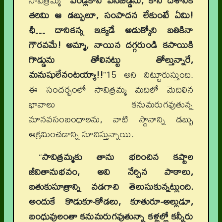
సావిత్రమ్మ “
పెండ్లికాని పసిబిడ్డను, కాని దేశానికి
తరిమి ఆ డబ్బులూ, సంపాదన లేకుంటే ఏమి!
ఛీ… దానికన్న ఇక్కడే అడుక్కోని బతికినా
గౌరవమే! అమ్మా, నాయిన దగ్గరుండి కసాయికి
గొడ్డును తోలినట్టు తోల్తున్నారే,
మనుషులేనంటయ్యా!!
’’15 అని నిట్టూరుస్తుంది.
ఈ సందర్భంలో సావిత్రమ్మ మదిలో మెదిలిన
భావాలు కనుమరుగవుతున్న
మానవసంబంధాలను, వాటి స్థానాన్ని డబ్బు
ఆక్రమించడాన్ని సూచిస్తున్నాయి.
“
సావిత్రమ్మకు తాను భరించిన కష్టాల
జీవితానుభవం, అవి నేర్పిన పాఠాలు,
బతుకుసూత్రాన్ని వడగాచి తెలుసుకున్నట్లుంది.
అందుకే కొడుకూ-కోడలు, కూతురూ-అల్లుడూ,
బంధువులంతా కనుమరుగవుతున్నా కళ్లల్లో కన్నీరు