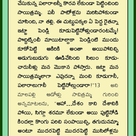
చేసుకున్న పలారాలన్నీ కొరవ లేకుండా పెట్టించింది
సాయిత్రమ్మ. పనీ పాటోళ్లను మరిసిపోకుండా
చూసింది, నా తల్లి. ఈ చుట్టుపక్కల ఏ పెద్ద రైతన్నా
ఇట్టా పెండ్లి కూడుపెట్టినోళ్లుండారంటమ్మే!
పొద్దిట్నించీ మాయిటాల్దాకా పెండ్లింటి ముందు
కూకోపెట్టి ఆకిరికి అంతా అయిపోనిచ్చి
అడుగుబుడుగు ఊడిచేసింది సిలుం కూడు-
చారునీళ్లు మన మొకాన పోస్తారు. ఇట్టా మన
సాయిత్రమ్మలాగా ఎవురన్నా మంచి కూడుగానీ,
పలారాలుగానీ పెట్టినోల్లుండారా
!”13 అని
మాలపల్లి ఆడోళ్లు సావిత్రమ్మ గురించి
అన్నమాటలను, “
ఆహా…దేశం కాని దేశానికి
పోయి, సిగ్గూ శరమూ లేకుండా అయి పుట్టినోడి
కిందల్లా కొంగు పరిచి సంపాయిచ్చి, తగుదునమ్మా
అంటూ ముదరపెట్టి ముదరపెట్టి ముసిలోళ్లను