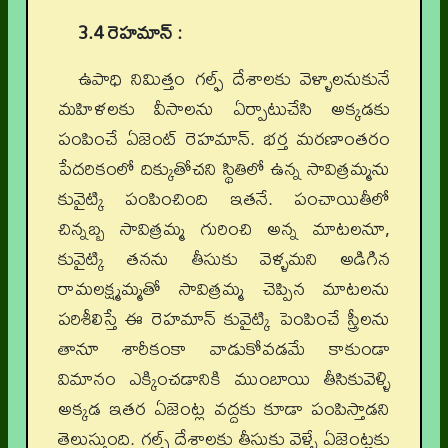
3.4 రెహమాన్ :
ఉపాధి నిమిత్తం గల్ఫ్ దేశాలకు వెళ్ళాలనుకునే
మహిళలకు వీసాలను ఏర్పాటుచేసి అక్కడకు
పంపించే ఏజెంట్ రెహమాన్. భర్త మరణాంతరం
పేదరికంలో దిక్కుతోచని స్థితిలో ఉన్న సావిత్రమ్మను
కువైట్కి పంపించింది ఇతనే. పంచాయితీలో
చిన్నబ్బ సావిత్రమ్మ గురించి అన్న మాటలనూ,
కువైట్కి తనను తీసుకు వెళ్ళమని అడిగిన
రామలక్ష్మమ్మతో సావిత్రమ్మ చెప్పిన మాటలను
పరిశీలిస్తే ఈ రెహమాన్ కువైట్కి పెంపించే స్త్రీలను
తానూ శారీకంకా వాడుకోవడమే కాకుండా
విమానం ఎక్కించడానికి ముంబాయి తీసికువెళ్ళి
అక్కడ ఇతర ఏజెంట్ల వద్దకు కూడా పంపిస్తాడని
తెలుస్తుంది. గల్ఫ్ దేశాలకు తీసుకు వెళ్ళే ఏజెంట్లకు