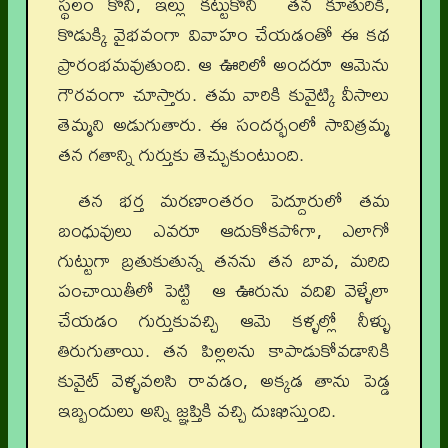
స్థలం కొని, ఇల్లు కట్టుకొని తన కూతురికి,
కొడుక్కి వైభవంగా వివాహం చేయడంతో ఈ కథ
ప్రారంభమవుతుంది. ఆ ఊరిలో అందరూ ఆమెను
గౌరవంగా చూస్తారు. తమ వారికి కువైట్కి వీసాలు
తెమ్మని అడుగుతారు. ఈ సందర్భంలో సావిత్రమ్మ
తన గతాన్ని గుర్తుకు తెచ్చుకుంటుంది.
తన భర్త మరణాంతరం పెద్దూరులో తమ
బంధువులు ఎవరూ ఆదుకోకపోగా, ఎలాగో
గుట్టుగా బ్రతుకుతున్న తనను తన బావ, మరిది
పంచాయితీలో పెట్టి ఆ ఊరును వదిలి వెళ్ళేలా
చేయడం గుర్తుకువచ్చి ఆమె కళ్ళల్లో నీళ్ళు
తిరుగుతాయి. తన పిల్లలను కాపాడుకోవడానికి
కువైట్ వెళ్ళవలసి రావడం, అక్కడ తాను పెడ్డ
ఇబ్బందులు అన్ని జ్ఞప్తికి వచ్చి దుఃఖిస్తుంది.