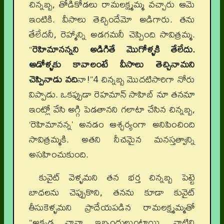
చిన్నబ్బ, తోడికోడలు రామలక్ష్మమ్మ వచ్చారు ఆమె
ఇంటికి. వీసాలు తెచ్చిందేమో అడిగారు. తను
తేలేదనీ, రెహ్మాన్ని అడగమనీ చెప్పింది సావిత్రమ్మ.
“
రెహిమానన్నని అడిగితే మొగోళ్ళకి తేలేదు.
ఆడోళ్ళకు కావాలంటే వీసాలు తెచ్చినామని
చెప్పినాడు వది
నా!”4 చిన్నబ్బ మొదటిసారిగా నోరు
విప్పాడు. ఒకప్పుడా రెహమాన్ సాహిబ్ నూ తననూ
ఇంట్లో వేసి అగ్గి పెడతానని గలాటా చేసిన చిన్నబ్బ,
‘రెహిమానన్న’ అనడం ఆశ్చర్యంగా అనిపించింది
సావిత్రమ్మకి. అతని నీచమైన మనస్తత్వాన్ని
అసహించుకుంది.
కువైట్ వెళ్ళమని తన భర్త చిన్నబ్బ పెట్టె
బాధలను చెప్పుకొని, తనను కూడా కువైట్
తీసుకెళ్ళమని ప్రాదేయపడిన రామలక్ష్మమ్మతో
“అక్కడ చానా ఇబ్బందులుంటాయి. వాటిని