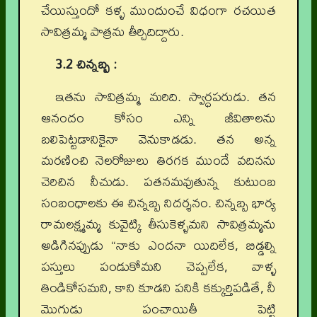
చేయిస్తుందో కళ్ళ ముందుంచే విధంగా రచయిత
సావిత్రమ్మ పాత్రను తీర్చిదిద్దారు.
3.2 చిన్నబ్బ :
ఇతను సావిత్రమ్మ మరిది. స్వార్ధపరుడు. తన
ఆనందం కోసం ఎన్ని జీవితాలను
బలిపెట్టడానికైనా వెనుకాడడు. తన అన్న
మరణించి నెలరోజులు తిరగక ముందే వదినను
చెరిచిన నీచుడు. పతనమవుతున్న కుటుంబ
సంబంధాలకు ఈ చిన్నబ్బ నిదర్శనం. చిన్నబ్బ భార్య
రామలక్ష్మమ్మ కువైట్కి తీసుకెళ్ళమని సావిత్రమ్మను
అడిగినప్పుడు “నాకు ఎందనా యిదిలేక, బిడ్డల్ని
పస్తులు పండుకోమని చెప్పలేక, వాళ్ళ
తిండికోసమని, కాని కూడని పనికి కక్కుర్తిపడితే, నీ
మొగుడు పంచాయితీ పెట్టి