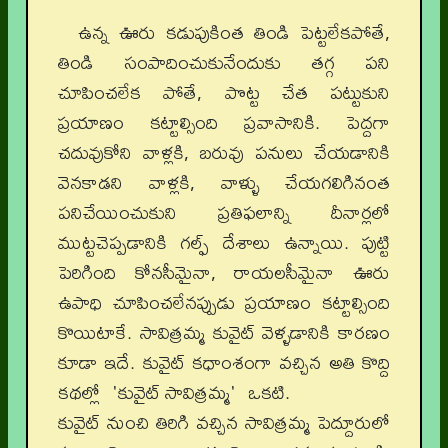
ఉన్న ఊరు కడుపుకింత తిండి పెట్టలేకపోతే,
తిండి సంపాదించుకునేందుకు తగ్గ పని
చూపించలేక పోతే, పొట్ట చేత పట్టుకుని
ప్రయాణం కట్టాల్సింది ప్రవాసానికి. పెద్దగా
చదువుకోని వాళ్లకి, బరువు పనులు చేయడానికి
వెనకాడని వాళ్లకి, వాళ్ళు చేయగలిగినంత
పనిచేయించుకుని ప్రతిఫలాన్ని దీనార్లలో
ముట్టచెప్పడానికి గల్ఫ్ దేశాలు ఉన్నాయి. పుట్టి
పెరిగింది కోనసీమైనా, రాయలసీమైనా ఊరు
ఉపాధి చూపించలేనప్పుడు ప్రయాణం కట్టాల్సింది
కొయిటాకే. సావిత్రమ్మ కువైట్ వెళ్ళడానికి కారణం
కూడా ఇదే. కువైట్ కధాంశంగా వచ్చిన అతి కొద్ది
కథల్లో 'కువైట్ సావిత్రమ్మ' ఒకటి.
కువైట్ నుంచి తిరిగి వచ్చిన సావిత్రమ్మ పెద్దూరులో