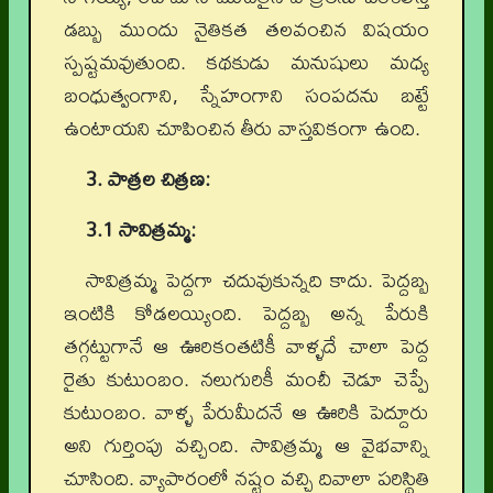
డబ్బు ముందు నైతికత తలవంచిన విషయం
స్పష్టమవుతుంది. కథకుడు మనుషులు మధ్య
బంధుత్వంగాని, స్నేహంగాని సంపదను బట్టే
ఉంటాయని చూపించిన తీరు వాస్తవికంగా ఉంది.
3. పాత్రల చిత్రణ:
3.1 సావిత్రమ్మ:
సావిత్రమ్మ పెద్దగా చదువుకున్నది కాదు. పెద్దబ్బ
ఇంటికి కోడలయ్యింది. పెద్దబ్బ అన్న పేరుకి
తగ్గట్టుగానే ఆ ఊరికంతటికీ వాళ్ళదే చాలా పెద్ద
రైతు కుటుంబం. నలుగురికీ మంచీ చెడూ చెప్పే
కుటుంబం. వాళ్ళ పేరుమీదనే ఆ ఊరికి పెద్దూరు
అని గుర్తింపు వచ్చింది. సావిత్రమ్మ ఆ వైభవాన్ని
చూసింది. వ్యాపారంలో నష్టం వచ్చి దివాలా పరిస్థితి