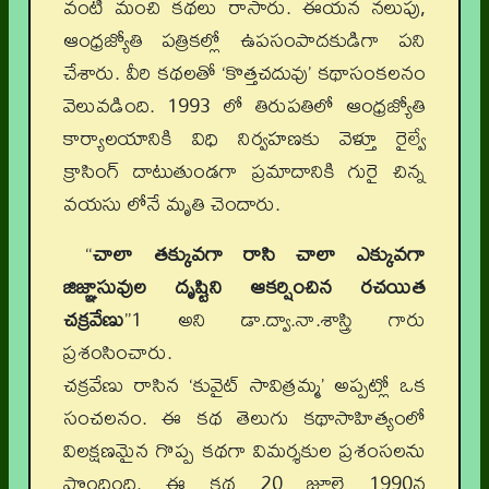
వంటి మంచి కథలు రాసారు. ఈయన నలుపు,
ఆంధ్రజ్యోతి పత్రికల్లో ఉపసంపాదకుడిగా పని
చేశారు. వీరి కథలతో ‘కొత్తచదువు’ కథాసంకలనం
వెలువడింది. 1993 లో తిరుపతిలో ఆంధ్రజ్యోతి
కార్యాలయానికి విధి నిర్వహణకు వెళ్తూ రైల్వే
క్రాసింగ్ దాటుతుండగా ప్రమాదానికి గురై చిన్న
వయసు లోనే మృతి చెందారు.
“
చాలా తక్కువగా రాసి చాలా ఎక్కువగా
జిజ్ఞాసువుల దృష్టిని ఆకర్షించిన రచయిత
చక్రవేణు
”1 అని డా.ద్వా.నా.శాస్త్రి గారు
ప్రశంసించారు.
చక్రవేణు రాసిన ‘కువైట్ సావిత్రమ్మ’ అప్పట్లో ఒక
సంచలనం. ఈ కథ తెలుగు కథాసాహిత్యంలో
విలక్షణమైన గొప్ప కథగా విమర్శకుల ప్రశంసలను
పొందింది. ఈ కథ 20 జూలై 1990న