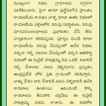
ముఖ్యంగా కడప గ్రామాలను దగ్గరగా
పరిశీలించారు. పైగా తానూ పుట్టిపెరిగిన ప్రాంతం
రాయలసీమ కావడం వాళ్ళ కూడా అతని కథలలో
రాయలసీమ పల్లెలలోని కరువు పరిస్థితులు, కరువు
మానవసంబంధాలను ప్రభావితం చేసే తీరు
వాస్తవికంగా కనిపిస్తుంది. పూర్వం నుండి కూడా
రాయలసీమ కరువు నేపధ్యంలో అనేక కథలు
వచ్చినా గల్ఫ్ వలసల నేపధ్యంలో వచ్చిన అతికొద్ది
కథలలో ఈ కువైట్ సావిత్రమ్మ కథ ఒకటి. నిజానికి
గల్ఫ్ దేశాలకు వలస వెళ్ళినవారు ప్రస్తుతం
ఆంద్రప్రదేశ్ లోని ప్రతి గ్రామంలో కనిపిస్తారు.
వాళ్ళు దేశం కాని దేశానికి వలస వెళ్ళడానికి అనేక
కారణాలు ఉంటాయి. అటువంటి కొన్ని
కారణాలను తీసుకొని చక్రవేణు ఈ కువైట్
సావిత్రమ్మ కథను రాశారు. ఈ కథలోని