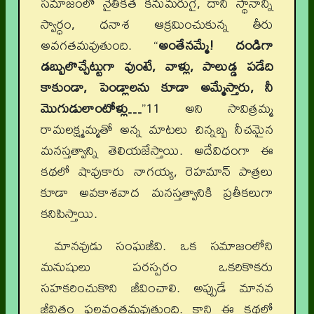
సమాజంలో నైతికత కనుమరుగై, దాని స్థానాన్ని
స్వార్ధం, ధనాశ ఆక్రమించుకున్న తీరు
అవగతమవుతుంది. “
అంతేనమ్మే! దండిగా
డబ్బులొచ్చేట్టుగా వుంటే, వాళ్లు, పాలుడ్డ పడేది
కాకుండా, పెండ్లాలను కూడా అమ్మేస్తారు, నీ
మొగుడులాంటోళ్లు…
’’11 అని సావిత్రమ్మ
రామలక్ష్మమ్మతో అన్న మాటలు చిన్నబ్బ నీచమైన
మనస్తత్వాన్ని తెలియజేస్తాయి. అదేవిధంగా ఈ
కథలో షావుకారు నాగయ్య, రెహమాన్ పాత్రలు
కూడా అవకాశవాద మనస్తత్వానికి ప్రతీకలుగా
కనిపిస్తాయి.
మానవుడు సంఘజీవి. ఒక సమాజంలోని
మనుషులు పరస్పరం ఒకరికొకరు
సహకరించుకొని జీవించాలి. అప్పుడే మానవ
జీవితం ఫలవంతమవుతుంది. కాని ఈ కథలో