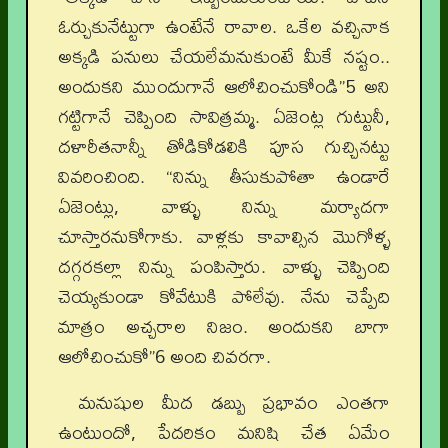
ఓర్చుకునేట్టుగా ఉంటేనే రావాల. ఒకేల వచ్చినాక
అక్కడి పనులు చేయలేమనుకుంటే మీకే నష్టం..
అందుకని ముందుగానే ఆలోచించుకోండి”5 అని
గట్టిగానే చెప్పింది సావిత్రమ్మ. ఏజెంట్ల గుట్టునీ,
దళారీతనాన్నీ తోడికోడలికి పూస గుచ్చినట్టు
వివరించింది. “నిన్ను తీసుకుపోతా ఉండారే
ఏజెంట్లు, వాళ్ళు నిన్ను మర్యాదగా
చూస్తారనుకోగాకు. వాళ్లకు కావాల్సిన మొగోళ్ళ
దగ్గరకల్లా నిన్ను పంపిస్తారు. వాళ్ళు చెప్పింది
చెయ్యకుండా కోవేటుకి పోలేవు. నేను చెప్పేది
మాత్రం అచ్చరాల నిజం. అందుకని బాగా
ఆలోచించుకో”6 అంది చివరగా.
మనుషుల మీద డబ్బు ప్రభావం ఎంతగా
ఉంటుందో, పేదరికం మనిషి చేత ఏమేం