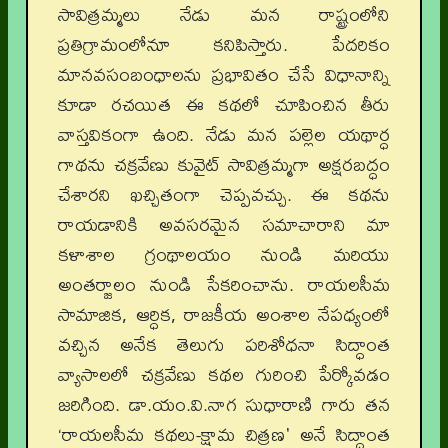
సావిత్రమ్మలు నేడు మన రాష్ట్రంలోని
ప్రతిగ్రామంలోనూ కనిపిస్తారు. పేదరికం
మానవసంబంధాలను ప్రభావితం చేసే విధానాన్ని
కూడా రచయిత ఈ కథలో చూపించిన తీరు
వాస్తవికంగా ఉంది. నేడు మన పల్లెల యథార్ధ
గాథను చక్రవేణు కువైట్ సావిత్రమ్మగా అక్షరబద్ధం
చేశారని ఖచ్చితంగా చెప్పవచ్చు. ఈ కథను
రాయడానికి అవసరమైన సమాచారాని మా
కళాశాల గ్రంథాలయం నుండి మరియు
అంతర్జాలం నుండి సేకరించాను. రాయలసీమ
సామాజిక, ఆర్ధిక, రాజకీయ అంశాల నేపధ్యంలో
వచ్చిన అనేక తెలుగు పరిశోధనా సిద్ధాంత
వ్యాసాలలో చక్రవేణు కథల గురించి పేర్కోవడం
జరిగింది. డా.యం.వి.నాగ సుధారాణి గారు తన
‘రాయలసీమ కథలు-క్షామ చిత్రణ' అనే సిద్ధాంత