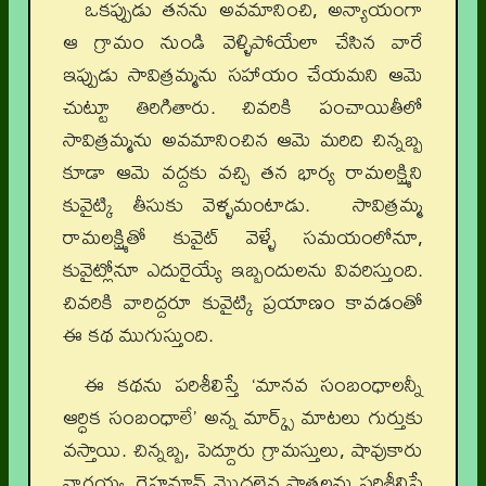
ఒకప్పుడు తనను అవమానించి, అన్యాయంగా
ఆ గ్రామం నుండి వెళ్ళిపోయేలా చేసిన వారే
ఇప్పుడు సావిత్రమ్మను సహాయం చేయమని ఆమె
చుట్టూ తిరిగితారు. చివరికి పంచాయితీలో
సావిత్రమ్మను అవమానించిన ఆమె మరిది చిన్నబ్బ
కూడా ఆమె వద్దకు వచ్చి తన భార్య రామలక్ష్మిని
కువైట్కి తీసుకు వెళ్ళమంటాడు. సావిత్రమ్మ
రామలక్ష్మితో కువైట్ వెళ్ళే సమయంలోనూ,
కువైట్లోనూ ఎదురైయ్యే ఇబ్బందులను వివరిస్తుంది.
చివరికి వారిద్దరూ కువైట్కి ప్రయాణం కావడంతో
ఈ కథ ముగుస్తుంది.
ఈ కథను పరిశీలిస్తే ‘మానవ సంబంధాలన్నీ
ఆర్ధిక సంబంధాలే’ అన్న మార్క్స్ మాటలు గుర్తుకు
వస్తాయి. చిన్నబ్బ, పెద్దూరు గ్రామస్తులు, షావుకారు
నాగయ్య, రెహమాన్ మొదలైన పాత్రలను పరిశీలిస్తే