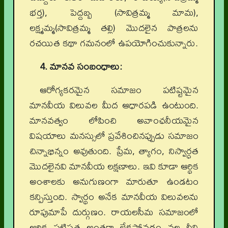
భర్త), పెద్దబ్బ (సావిత్రమ్మ మామ),
లక్ష్మమ్మ(సావిత్రమ్మ తల్లి) మొదలైన పాత్రలను
రచయిత కథా గమనంలో ఉపయోగించుకున్నారు.
4. మానవ సంబంధాలు:
ఆరోగ్యకరమైన సమాజం పటిష్టమైన
మానవీయ విలువల మీద ఆధారపడి ఉంటుంది.
మానవత్వం లోపించి అవాంఛనీయమైన
విషయాలు మనస్సులో ప్రవేశించినప్పుడు సమాజం
చిన్నాభిన్నం అవుతుంది. ప్రేమ, త్యాగం, నిస్వార్ధత
మొదలైనవి మానవీయ లక్షణాలు. ఇవి కూడా ఆర్థిక
అంశాలకు అనుగుణంగా మారుతూ ఉండటం
కన్పిస్తుంది. స్వార్థం అనేక మానవీయ విలువలను
రూపుమాపే దుర్గుణం. రాయలసీమ సమాజంలో
ఆర్థిక పటిష్టత అంతగా లేకపోవడం వల్ల దీని