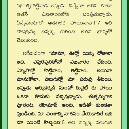
వూరెళ్ళగొట్టినాడు.ఇప్పుడు నిన్నేమో తెలిసి కూడా
అతనే ఎభిచారంలోకి దింపుతున్నాడు.
దీన్నేమంటారో అడగలేక పోయినావా!”7 అని
సావిత్రమ్మ చిన్నబ్బ గురించి అతని భార్యతో
చెబుతుంది.
అదేవిధంగా “
మామా, ఊర్లో యిన్ని రోజులా
ఇది, ఎవురెవురతోనో ఎభిచారం చేసింది.
ఎన్నిసార్లో కొట్టినాం, తిట్టినాం. అయినా
మానుకోలా. నలుగుర్లో మా పరువు తీసింది.
ఇప్పుడు అక్కడెక్కడి నుంచో కువైట్ కు పోయి
ఒకనా కొడుకు వచ్చివున్నాడు. ఈళ్ళమ్మగారి
వూరంట, రహిమాన్ అంట, ఆడితో కులకతా
వుండింది. మా వంశాన్ని నాశనం చేయడానికే ఇది
మా యింటి కొచ్చింది
”6 అని చిన్నబ్బ నలుగురి