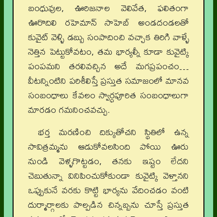
బంధువుల, ఊరిజనాల వెలివేత, ఫలితంగా
ఊరొదిలి రహెమాన్ సాహెబ్ అండదండలతో
కువైట్ వెళ్ళి డబ్బు సంపాదించి వచ్చాక తిరిగి వాళ్ళే
నెత్తిన పెట్టుకోవటం, తమ భార్యల్నీ కూడా కువైట్కి
పంపమని తరలివచ్చిన అదే మగప్రపంచం…
వీటన్నింటిని పరిశీలిస్తే ప్రస్తుత సమాజంలో మానవ
సంబంధాలు కేవలం స్వార్ధపూరిత సంబంధాలుగా
మారడం గమనించవచ్చు.
భర్త మరణించి దిక్కుతోచని స్థితిలో ఉన్న
సావిత్రమ్మను ఆడుకోవలసింది పోయి ఊరు
నుండి వెళ్ళగొట్టడం, తనకు ఇష్టం లేదని
చెబుతున్నా వినిపించుకోకుండా కువైట్కి వెళ్తానని
ఒప్పుకునే వరకు కొట్టి భార్యను వేదించడం వంటి
దుర్మార్గాలకు పాల్పడిన చిన్నబ్బను చూస్తే ప్రస్తుత