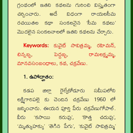
గ్రంథంలో ఇతని కథలను గురించి విస్తృతంగా
చర్చించారు. అదే విధంగా రాయలసీమ
రచయితల కథా సంకలనైన ‘సీమ కథలు’
మొదలైన సంకలనాలలో ఇతని కథలను చేర్చారు.
Keywords:
కువైట్ సావిత్రమ్మ, రహిమన్,
చిన్నబ్బ, పెద్దబ్బ, రామలక్ష్మమ్మ,
మానవసంబంధాలు, కథ, చక్రవేణు.
1. ఉపోద్ఘాతం:
కడప జిల్లా రైల్వేకోడూరు సమీపలోని
లక్ష్మిగారిపల్లె కు చెందిన చక్రవేణు 1960 లో
జన్మించారు. ఈయన పూర్తి పేరు చక్రవేణుగోపాల్.
వీరు ‘కసాయి కరువు’, ‘కొత్త చదువు’,
‘మృత్యుహక్కు’ ‘తెగిన పేగు’, ‘కువైట్ సావిత్రమ్మ’