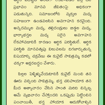
ప్రభావం మానవ జీవితంపై అధికంగా
పడుతున్నది. సమాజంలోని వ్యక్తుల మధ్య
సహజంగా ఉండవలసిన అవగాహన కరవైంది.
అన్నదమ్ముల మధ్య, తల్లిదండ్రులు బిడ్డల మధ్య,
భార్యాభర్తల మధ్య సరైన అవగాహన
లేకపోవడానికి కారణం ఆర్థిక పరిస్థితులే. ఆర్థిక
పరిస్థితి మానవత్వపు విలువలను దిగజార్చుతున్న
విషయాన్ని చక్రవేణు ఈ కువైట్ సావిత్రమ్మ కథలో
చక్కగా అక్షరబద్ధం చేశారు.
పిల్లల పెళ్ళిళ్ళుచేయటానికి కువైట్ నుంచి తన
ఊరు వచ్చింది సావిత్రమ్మ. భర్త చనిపొయాక తన
మీద అత్యాచారం చేసిన సొంత మరిది చిన్నబ్బ
ఆమే వ్యభిచారం చేస్తోందని ఒకప్పుడు పెట్టించిన
పంచాయితీ, భర్త పోయాక ఆదుకోవాల్సిన