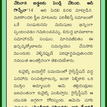
చేసినాక బిడ్డలకు పెండ్లి చేసింది. అదీ
గొప్పేనా
”14 అని పెదవి విరచి మాట్లాడిన
మరికొందరి స్త్రీల మాటలను పరిశీలిస్తే సమాజంలో
ఒకే సంఘటనను మనుషులు భిన్నంగా
స్పందించడం గమనించవచ్చు. విరుద్ద భావజాలాల
సమాహారమే సంఘం. మానవజీవితం ఈ
భిన్నదృక్కోణాలను సమన్వయం చేసుకొని
ముందుకు వెళ్ళినప్పుడే పరిపూర్ణమవుతుందని
రచయిత అంతర్లీనంగా తెలియజేశారు.
కువైట్కి బయల్దేరే సమయంలో రైల్వేస్టేషన్ వద్ద
పదహారు సంవత్సరాలున్న, ఇంకా పెళ్ళికాని ఒక
ముస్లిం అమ్మాయిని ఆమె తల్లిదండ్రులు
బలవంతంగా కువైట్కి పంపిస్తారు. రైల్వేస్టేషన్ ఆ
యువతి బిగ్గరిగా రోదిస్తుంది. ఆమెను చూసి