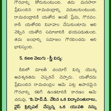
గౌరవాన్ని కోరుకుంటుంది. తను మనసారా
ప్రేమించిన రామచంద్రాన్ని వదులుకుంటుంది.
రామచంద్రానికి యశోద అంటే ప్రేమ, గౌరవం.
కానీ యశోదని వివాహం చేసుకుంటాను అని
చెప్పిన యశోద సమాజానికి భయపడుతుంది.
తమ బంధాన్ని సమాజం గౌరవించదు అని
భావిస్తుంది.
5. కలల వెలుగు - స్త్రీ విద్య:
దీనిలో మాలతీ చందూర్ విద్య యొక్క
ఆవశ్యకతను చెప్పకనే చెప్పారు. యశోదను
ప్రేమించిన రామచంద్రం ఆమె పట్ల అపారమైన
గౌరవాన్ని కలిగి ఉండటానికి కారణం ఆమె
చదువు. “
పి.హెచ్.డి. చేసిన ఒక విద్యావంతురాలు,
వైస్ ప్రిన్సిపల్ చేస్తున్న ఒక యువతి నన్ను