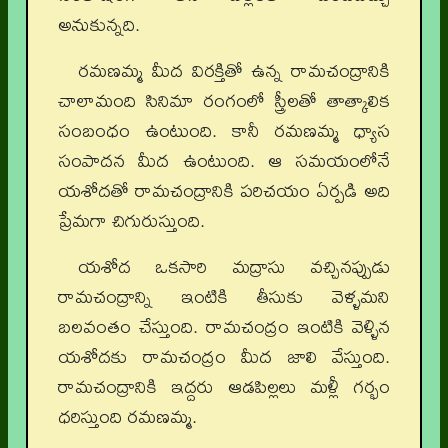
అనుకున్నది.
రమణమ్మ మీద విరక్తితో ఉన్న రామచంద్రానికి
చాలామంది సినిమా రంగంలో స్త్రీలతో తాత్కాలిక
సంబంధం ఉంటుంది. కానీ రమణమ్మ ధ్యాస
సంపాదన మీద ఉంటుంది. ఆ సమయంలోనే
యశోదతో రామచంద్రానికి పరిచయం ఏర్పడి అది
ప్రేమగా చిగురుస్తుంది.
యశోద ఒకసారి మద్రాసు వచ్చినప్పుడు
రామచంద్రాన్ని ఇంటికి తీసుకు వెళ్ళమని
బలవంతం చేస్తుంది. రామచంద్రం ఇంటికి వెళ్ళిన
యశోదకు రామచంద్రం మీద జాలి వేస్తుంది.
రామచంద్రానికి ఇద్దరు ఆడపిల్లలు మళ్లీ గర్భం
ధరిస్తుంది రమణమ్మ.