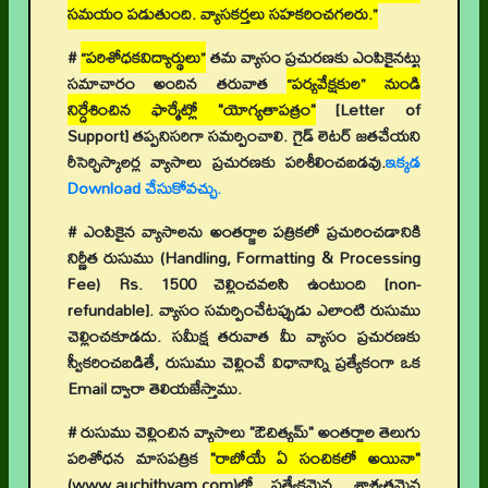
సమయం పడుతుంది. వ్యాసకర్తలు సహకరించగలరు.”
#
“పరిశోధకవిద్యార్థులు”
తమ వ్యాసం ప్రచురణకు ఎంపికైనట్టు
సమాచారం అందిన తరువాత
“పర్యవేక్షకుల” నుండి
నిర్దేశించిన ఫార్మేట్లో "యోగ్యతాపత్రం"
[Letter of
Support]
తప్పనిసరిగా సమర్పించాలి. గైడ్ లెటర్ జతచేయని
రీసెర్చిస్కాలర్ల వ్యాసాలు ప్రచురణకు పరిశీలించబడవు.
ఇక్కడ
Download చేసుకోవచ్చు.
# ఎంపికైన వ్యాసాలను అంతర్జాల పత్రికలో ప్రచురించడానికి
నిర్ణీత రుసుము (Handling, Formatting & Processing
Fee) Rs. 1500 చెల్లించవలసి ఉంటుంది [non-
refundable]. వ్యాసం సమర్పించేటప్పుడు ఎలాంటి రుసుము
చెల్లించకూడదు. సమీక్ష తరువాత మీ వ్యాసం ప్రచురణకు
స్వీకరించబడితే, రుసుము చెల్లించే విధానాన్ని ప్రత్యేకంగా ఒక
Email ద్వారా తెలియజేస్తాము.
# రుసుము చెల్లించిన వ్యాసాలు "ఔచిత్యమ్" అంతర్జాల తెలుగు
పరిశోధన మాసపత్రిక
"రాబోయే ఏ సంచికలో అయినా"
(www.auchithyam.com)లో ప్రత్యేకమైన, శాశ్వతమైన