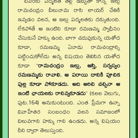
చివరకు పద్మలత తల్లి డబ్బుతో కొన్న ఇల్లు
రామచంద్రం వీలునామ రాసి లాయర్ చేతికి
ఇవ్వడం వలన, ఆ ఇల్లు పద్మలతకు దక్కుతుంది.
లేకపోతే ఆ ఇంటిని కూడా రమణమ్మ స్వాధీనం
చేసుకునే హక్కు ఉంది. బాగా చదువుకున్న యశోద
కూడా, రమణమ్మ ఏనాడు రామచంద్రాన్ని
పట్టించుకోలేదు అన్న విషయం తెలిసిన యశోద
కూడా “
రామచంద్రం ఇల్లు, ఆస్తి, సర్వస్వం
రమణమ్మకు రావాలి. ఆ పరాయి దానికి పూచిక
పుల్ల కూడా పోకూడదు. అది అరిచి చచ్చినా ఆ
ఇంటి ఛాయలకు రానివ్వకూడదు
” (కలల వెలుగు,
పుట.164) అనుకుంటుంది. ఎంత ప్రేమగా ఉన్నా
వివాహేతర సంబంధం వలన సమాజంలో
విలువగాని హక్కు గాని ఉండదు. అన్న విషయం
దీని ద్వారా తెలుస్తుంది.