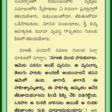
సందర్భాలలో కుటుంబంలోని వ్యక్తులు
సమాజంలోని స్నేహితులు ఏ విధంగా ప్రవర్తిస్తారో
తెలియజేశారు. కుటుంబంలోనూ, జీవితంలోనూ
ఒడిదొడుకులు, మానవ సంబంధాలు, స్త్రీ విద్య
ఆవశ్యకత, వివాహ వ్యవస్థ గొప్పతనం గురించి
దీనిలో తెలియజేశారు.
మాలతీ చందూర్ నవలల గురించి ఓల్గా
మాటలలో చూద్దాం. ”
మాలతి మంచి పాటకురాలు.
ఆమెకు పఠనం అంటే వ్యసనం. ఆ వ్యసనాన్ని
తెలుగు పాటకు అందరికీ అందించాలనే తపన
ఆమెలో ఉంది. తాగాడి తాగాడి ఈ
సాహిత్యామృతాన్ని, ఈ సాహిత్య అమృతం అనేక
జీవితానుభవాలను పిండి పిప్పి చేసి వడగట్టింది.
ఒకసారి ఆ రుచికి బానిసలు అయితే ఆ రుచిని
జీవితాంతం రుచి చూడాలనుకుంటారు
”.1 అని