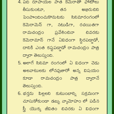
పది రూపాయల పాత కెమెరాతో ఫోటోలు
తీసుకుంటూ, తన అభిరుచిని
పెంపొందించుకొనుటకు సినిమారంగంలో
కెమెరామెన్ గా, నటుడిగా, రచయితగా
రామచంద్రం ప్రవేశించినా చివరకు
కెమెరామాన్ గానే ఏవిధంగా స్థిరపడ్డాడో,
దానికి ఎంత కష్టపడ్డాడో రామచంద్రం పాత్ర
ద్వారా తెలుస్తుంది.
అలాగే సినిమా రంగంలో ఏ విధంగా చెడు
అలవాటులకు లోనవుతారో అన్న విషయం
కూడా రామచంద్రం పాత్ర ద్వారానే
తెలుస్తుంది.
భర్తను పిల్లలని కుటుంబాన్ని సక్రమంగా
చూసుకోకుండా డబ్బు వ్యామోహం లో పడిన
స్త్రీ యొక్క జీవితం చివరకు ఏ విధంగా