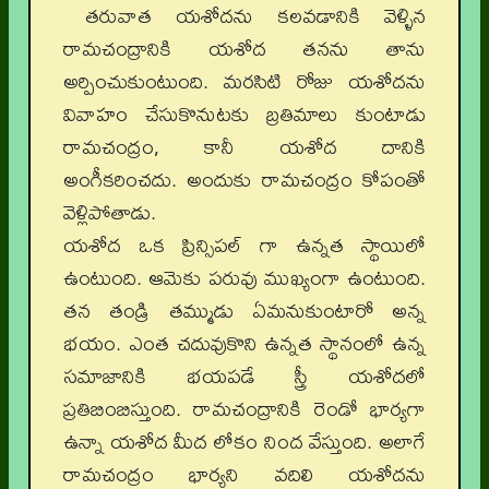
తరువాత యశోదను కలవడానికి వెళ్ళిన
రామచంద్రానికి యశోద తనను తాను
అర్పించుకుంటుంది. మరసిటి రోజు యశోదను
వివాహం చేసుకొనుటకు బ్రతిమాలు కుంటాడు
రామచంద్రం, కానీ యశోద దానికి
అంగీకరించదు. అందుకు రామచంద్రం కోపంతో
వెళ్లిపోతాడు.
యశోద ఒక ప్రిన్సిపల్ గా ఉన్నత స్థాయిలో
ఉంటుంది. ఆమెకు పరువు ముఖ్యంగా ఉంటుంది.
తన తండ్రి తమ్ముడు ఏమనుకుంటారో అన్న
భయం. ఎంత చదువుకొని ఉన్నత స్థానంలో ఉన్న
సమాజానికి భయపడే స్త్రీ యశోదలో
ప్రతిబింబిస్తుంది. రామచంద్రానికి రెండో భార్యగా
ఉన్నా యశోద మీద లోకం నింద వేస్తుంది. అలాగే
రామచంద్రం భార్యని వదిలి యశోదను