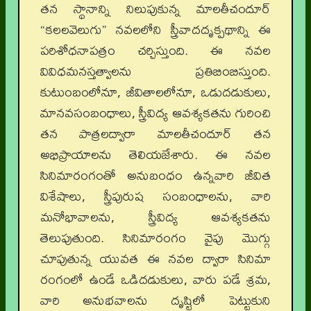
తన స్థానాన్ని నిలుపుకున్న మాలతీచందూర్
“కలలవెలుగు” నవలలోని స్త్రీవాదదృక్పథాన్ని ఈ
పరిశోధనాపత్రం చర్చిస్తుంది. ఈ నవల
వివిధమనస్తత్వాలను ప్రతిబింబిస్తుంది.
కుటుంబంలోనూ, జీవితాలలోనూ, ఒడుదడుకులు,
మానవసంబంధాలు, స్త్రీవిద్య ఆవశ్యకతను గురించి
తన పాత్రలద్వారా మాలతీచందూర్ తన
అభిప్రాయాలను తెలియజేశారు. ఈ నవల
సినిమారంగంతో అనుబంధం ఉన్నవారి జీవిత
విశేషాలు, స్త్రీపురుష సంబంధాలను, వారి
మనోభావాలను, స్త్రీవిద్య ఆవశ్యకతను
తెలుపుతుంది. సినిమారంగం వైపు మొగ్గు
చూపుతున్న యువత ఈ నవల ద్వారా సినిమా
రంగంలో ఉండే ఒడిదడుకులు, వారు పడే శ్రమ,
వారి అనుభవాలను దృష్టిలో పెట్టుకుని