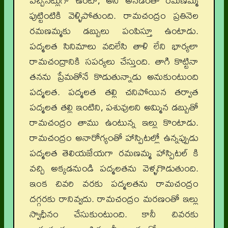
వచ్చినట్లుగా ఉంటా, అని అనడంతో రమణమ్మ
పుట్టింటికి వెళ్ళిపోతుంది. రామచంద్రం ప్రతినెల
రమణమ్మకు డబ్బులు పంపిస్తూ ఉంటాడు.
పద్మలత సినిమాలు వదిలేసి తాళి లేని భార్యలా
రామచంద్రానికి సపర్యలు చేస్తుంది. తాగి కొట్టినా
తనను ప్రేమతోనే కొడుతున్నాడు అనుకుంటుంది
పద్మలత. పద్మలత తల్లి చనిపోయిన తర్వాత
పద్మలత తల్లి ఇంటిని, పశువులని అమ్మిన డబ్బుతో
రామచంద్రం తాము ఉంటున్న ఇల్లు కొంటాడు.
రామచంద్రం అనారోగ్యంతో హాస్పిటల్లో ఉన్నప్పుడు
పద్మలత తెలియజేయగా రమణమ్మ హాస్పిటల్ కి
వచ్చి అక్కడనుండి పద్మలతను వెళ్ళగొడుతుంది.
ఇంక చివరి వరకు పద్మలతను రామచంద్రం
దగ్గరకు రానివ్వదు. రామచంద్రం మరణంతో ఇల్లు
స్వాధీనం చేసుకుంటుంది. కానీ చివరకు