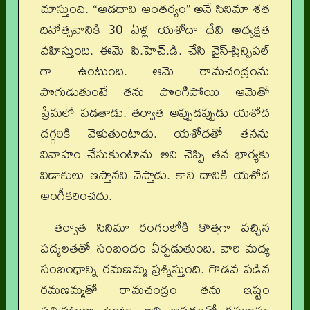
చూస్తుంది. “ఆడదాని ఆంతర్యం” అనే సినిమా శత
దినోత్సవానికి 30 ఏళ్ల యశోదా దేవి అధ్యక్షత
వహిస్తుంది. ఈమె పి.హెచ్.డి. చేసి వైస్-ప్రిన్సిపల్
గా ఉంటుంది. ఆమె రామచంద్రంను
పొగుడుతుంటే తను పొంగిపోయి ఆమెతో
ప్రేమలో పడతాడు. తర్వాత అప్పుడప్పుడు యశోద
దగ్గరికి వెళుతుంటాడు. యశోదతో తనను
వివాహం చేసుకుంటాను అని చెప్పి తన భార్యకు
విడాకులు ఇస్తానని చెప్తాడు. కాని దానికి యశోద
అంగీకరించదు.
తర్వాత సినిమా రంగంలోకి కొత్తగా వచ్చిన
పద్మలతతో సంబంధం ఏర్పడుతుంది. వారి మధ్య
సంబంధాన్ని రమణమ్మ ప్రశ్నిస్తుంది. గొడవ పడిన
రమణమ్మతో రామచంద్రం తను ఇష్టం