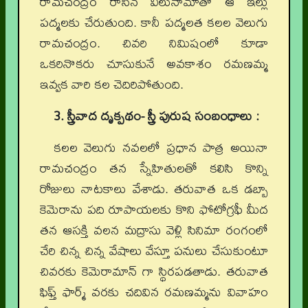
రామచంద్రం రాసిన వీలునామాతో ఆ ఇల్లు
పద్మలకు చేరుతుంది. కానీ పద్మలత కలల వెలుగు
రామచంద్రం. చివరి నిమిషంలో కూడా
ఒకరినొకరు చూసుకునే అవకాశం రమణమ్మ
ఇవ్వక వారి కల చెదిరిపోతుంది.
3. స్త్రీవాద దృక్పథం- స్త్రీ పురుష సంబంధాలు :
కలల వెలుగు నవలలో ప్రధాన పాత్ర అయినా
రామచంద్రం తన స్నేహితులతో కలిసి కొన్ని
రోజులు నాటకాలు వేశాడు. తరువాత ఒక డబ్బా
కెమెరాను పది రూపాయలకు కొని ఫోటోగ్రఫీ మీద
తన ఆసక్తి వలన మద్రాసు వెళ్లి సినిమా రంగంలో
చేరి చిన్న చిన్న వేషాలు వేస్తూ పనులు చేసుకుంటూ
చివరకు కెమెరామాన్ గా స్థిరపడతాడు. తరువాత
ఫిఫ్త్ ఫార్మ్ వరకు చదివిన రమణమ్మను వివాహం