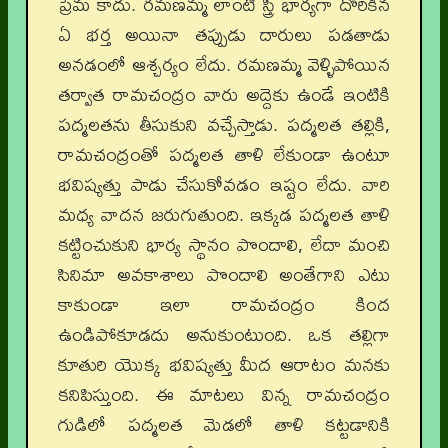
ప్రేమ కాదు. రమణమ్మ లాంటి స్త్రీ భార్యగా దొరికిన
ఏ భర్త అయినా తప్పుడు దారులు పడతాడు
అనడంలో ఆశ్చర్యం లేదు. రమణమ్మ వెళ్ళిపోయిన
తర్వాత రామచంద్రం వారు అద్దెకు ఉండే ఇంటికి
పద్మలతను తీసుకుని వచ్చేస్తాడు. పద్మలత తల్లికి,
రామచంద్రంతో పద్మలత తాళి లేకుండా ఉంటూ
భవిష్యత్తు పాడు చేసుకోవడం ఇష్టం లేదు. వారి
మధ్య వాదన జరుగుతుంది. ఇక్కడ పద్మలత తాళి
కట్టించుకుని భార్య స్థానం పొందాలి, లేదా మంచి
సినిమా అవకాశాలు పొందాలి అంతేగాని ఎటు
కాకుండా ఇలా రామచంద్రం కింద
ఉండిపోకూడదు అనుకుంటుంది. ఒక తల్లిగా
కూతురి యొక్క భవిష్యత్తు మీద ఆరాటం మనకు
కనిపిస్తుంది. ఈ మాటలు విన్న రామచంద్రం
గుడిలో పద్మలత మెడలో తాళి కట్టడానికి