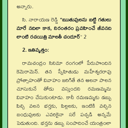
అన్నారు.
సి. నారాయణ రెడ్డి
“ఋతువులను బట్టి గతులు
మారే నదిలా కాక, నిరంతరం ప్రవహించే జీవనది
లాంటి రచయిత్రి మాలతీ చందూర్
“ 2
2. ఇతివృత్తం:
రామచంద్రం సినిమా రంగంలో పేరుపొందిన
కెమెరామెన్. తన స్నేహితుడు మహేశ్వరరావు
ప్రోత్సాహంతో వివాహం జరిగితే తన ఆలనా పాలన
చూసుకునే తోడు వస్తుందని రమణమ్మను
వివాహం చేసుకుంటాడు. కానీ రమణమ్మకు డబ్బు
పిచ్చి వలన భర్తకు, పిల్లలకు, ఇంటికి వచ్చిన
బంధువులకు ఎవరికైనా సరే పచ్చడి అన్నమే
పెడుతుంది. భర్తను డబ్బు సంపాదించే యంత్రంలా