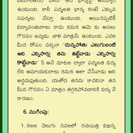
పిసినారితనం వలన తన భార్యపై అసహ్యం
ఉంటుంది. కానీ పద్మలత భార్య కంటే ఎక్కువ
సఫర్యలు చేస్తూ ఉంటుంది. అయినప్పటికీ
విద్యావంతురాలు కాదు కనుక ఆమె కు అసలు
గౌరవం ఇవ్వడు. జాలి మాత్రమే ఉంటుంది. ఎవరి
మీద కోపం వచ్చినా “
దున్నపోతు ఎలుగుబంటి
అని ఎన్నిసార్లు తను తిట్టేవాడు ఎన్నిసార్లు
కొట్టేవాడు
” 5 అనే మాటల ద్వారా పద్మలత విద్య
లేని అమాయకురాలు కనుక అలా చేసేవాడు అని
అర్థమవుతుంది. యశోద తనను కాదనినా తన
మీద గౌరవం ఏ మాత్రం తగ్గకపోవడానికి విద్య నే
కారణం.
6. ముగింపు:
కలల వెలుగు నవలలో రచయిత్రి విభిన్న