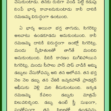
చేసుకుంటాడు. తనకు రుచిగా వండి పెట్టి కడుపు
నింపే భార్య కావాలనుకుంటాడు కానీ దానికి
రమణమ్మ విరుద్ధంగా ఉంటుంది.
ఏ భార్య అయినా భర్త తాగుడు, సిగరెట్టు
అలవాటు ఉండకూడదు అనుకుంటుంది. కానీ
రమణమ్మ దానికి విరుద్ధంగా ఇంట్లో సిగరెట్లు,
మందు స్నేహితులతో తాగితే మంచిది
అనుకుంటుంది. దీనికి కారణం మిగిలిపోయిన
సిగరెట్లు, మందు సీసాలు పాన్ షాప్ వాడికి అమ్మి
డబ్బులు చేసుకోవచ్చు అని తన ఆలోచన. తన భర్త
నెల నెల డబ్బు తన చేతికి ఇవ్వకపోతే ప్రొడక్షన్
ఆఫీసుకు వెళ్లి మరి తీసుకుంటుంది. ఇక్కడ
రమణమ్మ కేవలం డబ్బుకు మాత్రమే
విలువనిచ్చింది. డబ్బు ఉంటే స్త్రీ సుఖంగా,
సంతోషంగా తన పిల్లలతో ఉండవచ్చు