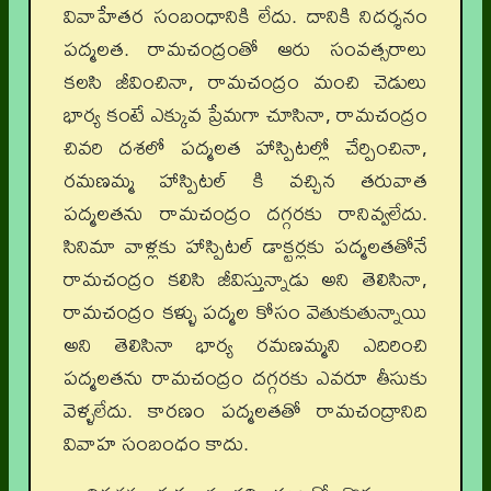
వివాహేతర సంబంధానికి లేదు. దానికి నిదర్శనం
పద్మలత. రామచంద్రంతో ఆరు సంవత్సరాలు
కలసి జీవించినా, రామచంద్రం మంచి చెడులు
భార్య కంటే ఎక్కువ ప్రేమగా చూసినా, రామచంద్రం
చివరి దశలో పద్మలత హాస్పిటల్లో చేర్పించినా,
రమణమ్మ హాస్పిటల్ కి వచ్చిన తరువాత
పద్మలతను రామచంద్రం దగ్గరకు రానివ్వలేదు.
సినిమా వాళ్లకు హాస్పిటల్ డాక్టర్లకు పద్మలతతోనే
రామచంద్రం కలిసి జీవిస్తున్నాడు అని తెలిసినా,
రామచంద్రం కళ్ళు పద్మల కోసం వెతుకుతున్నాయి
అని తెలిసినా భార్య రమణమ్మని ఎదిరించి
పద్మలతను రామచంద్రం దగ్గరకు ఎవరూ తీసుకు
వెళ్ళలేదు. కారణం పద్మలతతో రామచంద్రానిది
వివాహ సంబంధం కాదు.