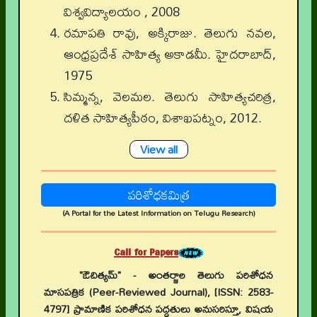
విశ్వవిద్యాలయం , 2008
రమాపతి రావు, అక్కిరాజు. తెలుగు నవల,
ఆంధ్రప్రదేశ్ సాహిత్య అకాడమీ. హైదరాబాద్,
1975
సిమ్మన్న, వెలమల. తెలుగు సాహిత్యచరిత్ర,
దళిత సాహిత్యపీఠం, విశాఖపట్నం, 2012.
View all
పరిశోధకమిత్ర
(A Portal for the Latest Information on Telugu Research)
Call for Papers
"ఔచిత్యమ్" - అంతర్జాల తెలుగు పరిశోధన
మాసపత్రిక (Peer-Reviewed Journal), [ISSN: 2583-
4797] ప్రామాణిక పరిశోధన పద్ధతులు అనుసరిస్తూ, విషయ