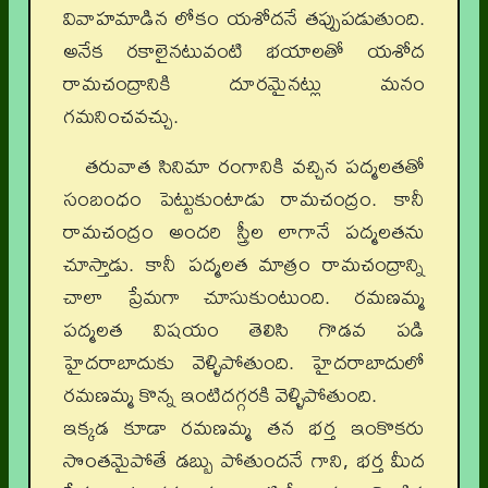
వివాహమాడిన లోకం యశోదనే తప్పుపడుతుంది.
అనేక రకాలైనటువంటి భయాలతో యశోద
రామచంద్రానికి దూరమైనట్లు మనం
గమనించవచ్చు.
తరువాత సినిమా రంగానికి వచ్చిన పద్మలతతో
సంబంధం పెట్టుకుంటాడు రామచంద్రం. కానీ
రామచంద్రం అందరి స్త్రీల లాగానే పద్మలతను
చూస్తాడు. కానీ పద్మలత మాత్రం రామచంద్రాన్ని
చాలా ప్రేమగా చూసుకుంటుంది. రమణమ్మ
పద్మలత విషయం తెలిసి గొడవ పడి
హైదరాబాదుకు వెళ్ళిపోతుంది. హైదరాబాదులో
రమణమ్మ కొన్న ఇంటిదగ్గరకి వెళ్ళిపోతుంది.
ఇక్కడ కూడా రమణమ్మ తన భర్త ఇంకొకరు
సొంతమైపోతే డబ్బు పోతుందనే గాని, భర్త మీద