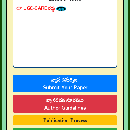
👉 నవతరం పరిశోధనలు
👉 Current Issue
వ్యాస సమర్పణ
👉 Call for Papers
Submit Your Paper
👉 Author Guidelines
వ్యాసరచన సూచనలు
Author Guidelines
👉 Submit Abstract
👉 Peer-Review Statement
Publication Process
👉 UGC-CARE Coverage