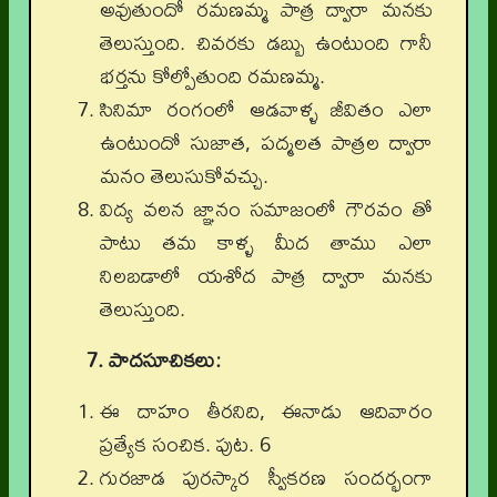
అవుతుందో రమణమ్మ పాత్ర ద్వారా మనకు
తెలుస్తుంది. చివరకు డబ్బు ఉంటుంది గానీ
భర్తను కోల్పోతుంది రమణమ్మ.
సినిమా రంగంలో ఆడవాళ్ళ జీవితం ఎలా
ఉంటుందో సుజాత, పద్మలత పాత్రల ద్వారా
మనం తెలుసుకోవచ్చు.
విద్య వలన జ్ఞానం సమాజంలో గౌరవం తో
పాటు తమ కాళ్ళ మీద తాము ఎలా
నిలబడాలో యశోద పాత్ర ద్వారా మనకు
తెలుస్తుంది.
7. పాదసూచికలు:
ఈ దాహం తీరనిది, ఈనాడు ఆదివారం
ప్రత్యేక సంచిక. పుట. 6
గురజాడ పురస్కార స్వీకరణ సందర్భంగా