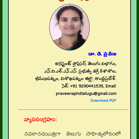
డా. డి. ప్రవీణ
అసిస్టెంట్ ప్రొఫెసర్, తెలుగు విభాగం,
ఎస్.వి.ఎల్.ఎన్.ఎస్. ప్రభుత్వ డిగ్రీ కళాశాల,
భీమునిపట్నం, విశాఖపట్నం జిల్లా, ఆంధ్రప్రదేశ్.
సెల్: +91 9290441535, Email:
praveenaphdtelugu@gmail.com
Download PDF
వ్యాససంగ్రహం:
నవలారచయిత్రిగా తెలుగు సాహిత్యలోకంలో