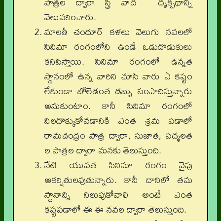
పాత్రల ద్వారా స్త్రీ వాద దృక్పథాన్ని
వెలువరించారు.
మాలతీ చందూర్ కళలు వెలుగు నవలలో
సినిమా రంగంలోని ఉండే ఒడుదొడుకులు
కనిపిస్తాయి. సినిమా రంగంలో ఉన్నత
స్థానంలో ఉన్న వారిని చూసి వారు ఏ కష్టం
లేకుండా బోలెడంత డబ్బు సంపాదిస్తున్నారు
అనుకుంటాం. కానీ సినిమా రంగంలో
నిలదొక్కుకోవడానికి ఎంత శ్రమ పడాలో
రామచంద్రం పాత్ర ద్వారా, సుజాత, పద్మలత
ల పాత్రల ద్వారా మనకు తెలుస్తుంది.
నేటి యువత సినిమా రంగం వైపు
ఆకర్షితులవుతున్నారు. కానీ దానిలో తమ
స్థానాన్ని నిలుపుకోవాలి అంటే ఎంత
కష్టపడాలో ఈ ఈ నవల ద్వారా తెలుస్తుంది.