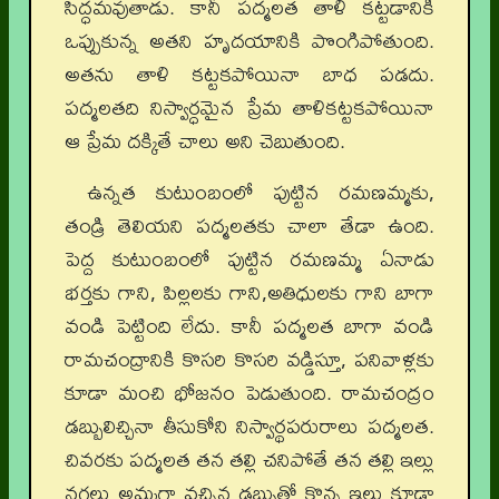
సిద్ధమవుతాడు. కానీ పద్మలత తాళి కట్టడానికి
ఒప్పుకున్న అతని హృదయానికి పొంగిపోతుంది.
అతను తాళి కట్టకపోయినా బాధ పడదు.
పద్మలతది నిస్వార్ధమైన ప్రేమ తాళికట్టకపోయినా
ఆ ప్రేమ దక్కితే చాలు అని చెబుతుంది.
ఉన్నత కుటుంబంలో పుట్టిన రమణమ్మకు,
తండ్రి తెలియని పద్మలతకు చాలా తేడా ఉంది.
పెద్ద కుటుంబంలో పుట్టిన రమణమ్మ ఏనాడు
భర్తకు గాని, పిల్లలకు గాని,అతిధులకు గాని బాగా
వండి పెట్టింది లేదు.
కానీ పద్మలత బాగా వండి
రామచంద్రానికి కొసరి కొసరి వడ్డిస్తూ, పనివాళ్లకు
కూడా మంచి భోజనం పెడుతుంది. రామచంద్రం
డబ్బులిచ్చినా తీసుకోని నిస్వార్థపరురాలు పద్మలత.
చివరకు పద్మలత తన తల్లి చనిపోతే తన తల్లి ఇల్లు
నగలు అమ్మగా వచ్చిన డబ్బుతో కొన్న ఇల్లు కూడా