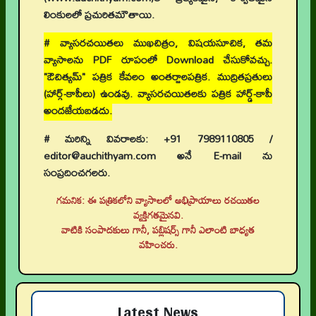
లింకులలో ప్రచురితమౌతాయి.
# వ్యాసరచయితలు ముఖచిత్రం, విషయసూచిక, తమ
వ్యాసాలను PDF రూపంలో Download చేసుకోవచ్చు.
"ఔచిత్యమ్" పత్రిక కేవలం అంతర్జాలపత్రిక. ముద్రితప్రతులు
(హార్డ్-కాపీలు) ఉండవు. వ్యాసరచయితలకు పత్రిక హార్డ్-కాపీ
అందజేయబడదు.
# మరిన్ని వివరాలకు: +91 7989110805 /
editor@auchithyam.com అనే E-mail ను
సంప్రదించగలరు.
గమనిక: ఈ పత్రికలోని వ్యాసాలలో అభిప్రాయాలు రచయితల
వ్యక్తిగతమైనవి.
వాటికి సంపాదకులు గానీ, పబ్లిషర్స్ గానీ ఎలాంటి బాధ్యత
వహించరు.
Latest News