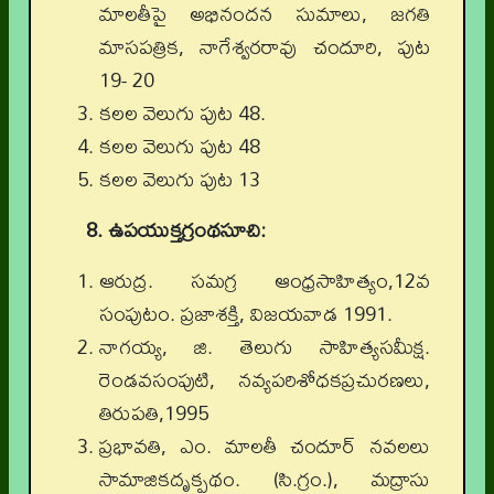
మాలతీపై అభినందన సుమాలు, జగతి
మాసపత్రిక, నాగేశ్వరరావు చందూరి, పుట
19- 20
కలల వెలుగు పుట 48.
కలల వెలుగు పుట 48
కలల వెలుగు పుట 13
8. ఉపయుక్తగ్రంథసూచి:
ఆరుద్ర. సమగ్ర ఆంధ్రసాహిత్యం,12వ
సంపుటం. ప్రజాశక్తి, విజయవాడ 1991.
నాగయ్య, జి. తెలుగు సాహిత్యసమీక్ష.
రెండవసంపుటి, నవ్యపరిశోధకప్రచురణలు,
తిరుపతి,1995
ప్రభావతి, ఎం. మాలతీ చందూర్ నవలలు
సామాజికదృక్పథం. (సి.గ్రం.),
మద్రాసు