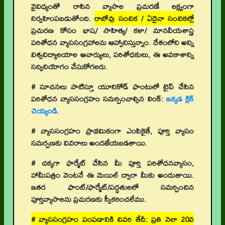
వైవిధ్యంతో రాసిన వ్యాసాల ప్రచురణే లక్ష్యంగా
నిర్వహింపబడుతోంది.
రాబోవు సంచిక / ఏదైనా సంచికల్లో
ప్రచురణ కోసం భాష/ సాహిత్య/ కళా/ మానవీయశాస్త్ర
పరిశోధన వ్యాససంగ్రహాలను ఆహ్వానిస్తున్నాం. దేశంలోని అన్ని
విశ్వవిద్యాలయాల ఆచార్యులు, పరిశోధకులు, ఈ అవకాశాన్ని
సద్వినియోగం చేసుకోగలరు.
# సూచనలు పాటిస్తూ యూనికోడ్ ఫాంటులో టైప్ చేసిన
పరిశోధన వ్యాససంగ్రహం సమర్పించాల్సిన లింక్:
ఇక్కడ క్లిక్
చెయ్యండి.
# వ్యాససంగ్రహం ప్రాథమికంగా ఎంపికైతే, పూర్తి వ్యాసం
సమర్పణకు వివరాలు అందజేయబడతాయి.
# చక్కగా ఫార్మేట్ చేసిన మీ పూర్తి పరిశోధనవ్యాసం,
హామీపత్రం వెంటనే ఈ మెయిల్ ద్వారా మీకు అందుతాయి.
ఇతర ఫాంట్/ఫార్మేట్/పద్ధతులలో సమర్పించిన
పూర్తివ్యాసాలను ప్రచురణకు స్వీకరించలేము.
# వ్యాససంగ్రహం పంపడానికి చివరి తేదీ: ప్రతి నెలా 20వ