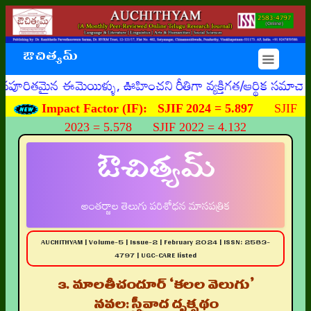
ఔచిత్యమ్
☰
ైన ఈమెయిళ్ళు, ఊహించని రీతిగా వ్యక్తిగత/ఆర్థిక సమాచారాన్ని
Impact Factor (IF):
SJIF 2024 = 5.897
SJIF
2023 = 5.578 SJIF 2022 = 4.132
ఔచిత్యమ్
అంతర్జాల తెలుగు పరిశోధన మాసపత్రిక
AUCHITHYAM | Volume-5 | Issue-2 | February 2024 | ISSN: 2583-
4797 | UGC-CARE listed
3. మాలతీచందూర్ ‘కలల వెలుగు’
నవల: స్త్రీవాద దృక్పథం