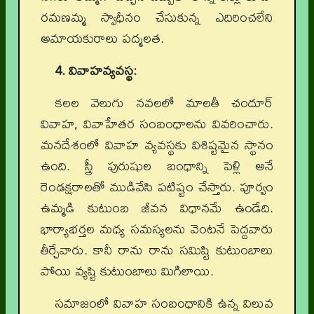
రమణమ్మ స్వాధీనం చేసుకున్న ఎదిరించలేని
అమాయకురాలు పద్మలత.
4. వివాహవ్యవస్థ:
కలల వెలుగు నవలలో మాలతీ చందూర్
వివాహ, వివాహేతర సంబంధాలను వివరించారు.
మనదేశంలో వివాహ వ్యవస్థకు విశిష్టమైన స్థానం
ఉంది. స్త్రీ పురుషుల బంధాన్ని పెళ్లి అనే
రెండక్షరాలతో ముడివేసి పటిష్టం చేస్తారు. పూర్వం
ఉమ్మడి కుటుంబ జీవన విధానమే ఉండేది.
భార్యాభర్తల మధ్య సమస్యలను వెంటనే పెద్దవారు
తీర్చేవారు. కానీ రాను రాను సమిష్టి కుటుంబాలు
పోయి వ్యష్టి కుటుంబాలు మిగిలాయి.
సమాజంలో వివాహ సంబంధానికి ఉన్న విలువ