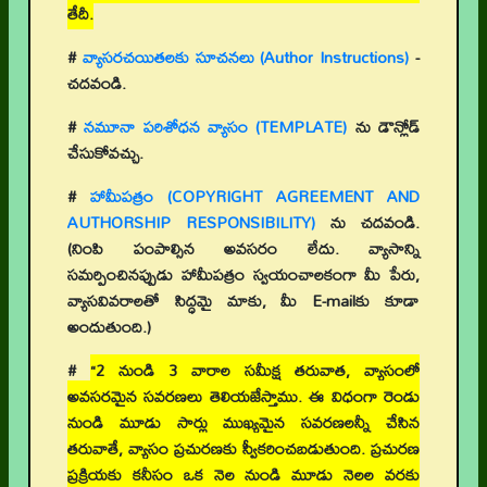
తేదీ.
#
వ్యాసరచయితలకు సూచనలు (Author Instructions)
-
చదవండి.
#
నమూనా పరిశోధన వ్యాసం (TEMPLATE)
ను డౌన్లోడ్
చేసుకోవచ్చు.
#
హామీపత్రం (COPYRIGHT AGREEMENT AND
AUTHORSHIP RESPONSIBILITY)
ను చదవండి.
(నింపి పంపాల్సిన అవసరం లేదు. వ్యాసాన్ని
సమర్పించినప్పుడు హామీపత్రం స్వయంచాలకంగా మీ పేరు,
వ్యాసవివరాలతో సిద్ధమై మాకు, మీ E-mailకు కూడా
అందుతుంది.)
#
“2 నుండి 3 వారాల సమీక్ష తరువాత, వ్యాసంలో
అవసరమైన సవరణలు తెలియజేస్తాము. ఈ విధంగా రెండు
నుండి మూడు సార్లు ముఖ్యమైన సవరణలన్నీ చేసిన
తరువాతే, వ్యాసం ప్రచురణకు స్వీకరించబడుతుంది. ప్రచురణ
ప్రక్రియకు కనీసం ఒక నెల నుండి మూడు నెలల వరకు