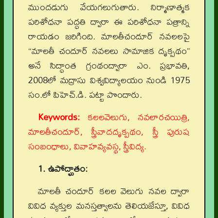
ముందడుగు వేయగలుగుతారు. నిర్మాణాత్మక
పరిశోధనా పద్ధతి ద్వారా ఈ పరిశోధనా పత్రాన్ని
రాయడం జరిగింది. మాలతీచందూర్ నవలలపై
“మాలతీ చందూర్ నవలలు సామాజిక దృక్పథం”
అనే సిద్ధాంత గ్రంథంద్వారా ఎం. ప్రభావతి,
2008లో మద్రాసు విశ్వవిద్యాలయం నుండి 1975
సం.లో పిహెచ్.డి. పట్టా పొందారు.
Keywords:
కలలవెలుగు, నవలారచయిత్రి,
మాలతీచందూర్, స్త్రీవాదదృక్పథం, స్త్రీ పురుష
సంబంధాలు, వివాహవ్యవస్థ, స్త్రీవిద్య.
1. ఉపోద్ఘాతం:
మాలతీ చందూర్ కలల వెలుగు నవల ద్వారా
వివిధ వ్యక్తుల మనస్తత్వాలను తెలియజేస్తూ, వివిధ