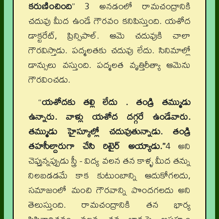
కరుణించింది
” 3 అనడంలో రామచంద్రానికి
చదువు మీద ఉండే గౌరవం కనిపిస్తుంది. యశోద
డాక్టరేట్, ప్రిన్సిపాల్. ఆమె చదువుకి చాలా
గౌరవిస్తాడు. పద్మలతకు చదువు లేదు. సినిమాల్లో
డాన్సులు వస్తుంది. పద్మలత వృత్తిరీత్యా ఆమెను
గౌరవించడు.
“
యశోదకు తల్లి లేదు . తండ్రి తమ్ముడు
ఉన్నారు. వాళ్లు యశోద దగ్గరే ఉండేవారు.
తమ్ముడు హైస్కూల్లో చదువుతున్నాడు. తండ్రి
తహసీల్దారుగా చేసి రిటైర్ అయ్యాడు.”
4 అని
చెప్తున్నప్పుడు స్త్రీ - విద్య వలన తన కాళ్ళ మీద తన్ను
నిలబడడమే కాక కుటుంబాన్ని ఆదుకోగలదు,
సమాజంలో మంచి గౌరవాన్ని పొందగలదు అని
తెలుస్తుంది. రామచంద్రానికి తన భార్య