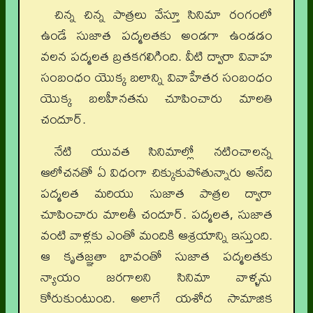
చిన్న చిన్న పాత్రలు వేస్తూ సినిమా రంగంలో
ఉండే సుజాత పద్మలతకు అండగా ఉండడం
వలన పద్మలత బ్రతకగలిగింది. వీటి ద్వారా వివాహ
సంబంధం యొక్క బలాన్ని వివాహేతర సంబంధం
యొక్క బలహీనతను చూపించారు మాలతి
చందూర్.
నేటి యువత సినిమాల్లో నటించాలన్న
ఆలోచనతో ఏ విధంగా చిక్కుకుపోతున్నారు అనేది
పద్మలత మరియు సుజాత పాత్రల ద్వారా
చూపించారు మాలతీ చందూర్. పద్మలత, సుజాత
వంటి వాళ్లకు ఎంతో మందికి ఆశ్రయాన్ని ఇస్తుంది.
ఆ కృతజ్ఞతా భావంతో సుజాత పద్మలతకు
న్యాయం జరగాలని సినిమా వాళ్ళను
కోరుకుంటుంది. అలాగే యశోద సామాజిక