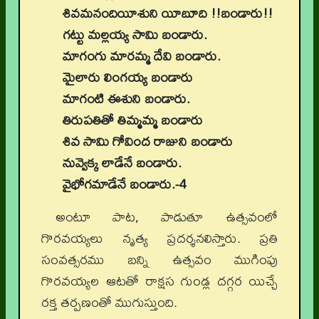
శివమనందియీశుని యీబూది !!బండారు!!
గట్టు మల్లయ్య సామి బండారు.
మాగంగు మారమ్మ దేవి బండారు.
మైలారు లింగయ్య బండారు
మాగంటి ఈశుని బండారు.
తిరుపతితో తిమ్మమ్మ బండారు
శివ సామి గోవింద రాజుని బండారు
నువ్వెక్క లాడేనే బండారు.
వైభోగమాడేనే బండారు.-4
అంటూ పాట, పాడుతూ ఉత్సవంలో
గొరవయ్యలు నృత్య ప్రదర్శనలిస్తారు. ప్రతి
సంవత్సరము బన్ని ఉత్సవం ముగింపు
గొరవయ్యల ఆటతో రాక్షస గుండ్ల దగ్గర యిచ్చే
రక్త తర్పణంతో ముగుస్తుంది.