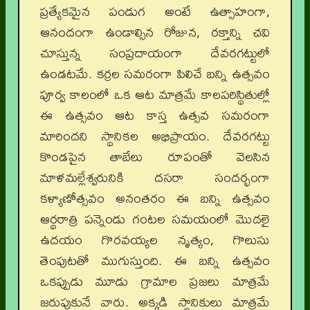
ప్రత్యేకమైన పండుగ అంటే ఉత్సాహంగా,
ఆనందంగా ఉండాల్సిన రోజున, రక్తాన్ని చవి
చూస్తున్న సంప్రదాయంగా దేవరగట్టులో
ఉండటమే. కర్రల సమరంగా పిలిచే బన్ని ఉత్సవం
పూర్వ కాలంలో ఒక ఆట మాత్రమే కాలపరిస్థితుల్లో
ఈ ఉత్సవం ఆట కాస్త ఉత్సవ సమరంగా
మారిందని స్థానికల అభిప్రాయం. దేవరగట్టు
కొండపైన తాబేలు రూపంతో వెలసిన
మాళమల్లేశ్వరునికి దసరా సందర్భంగా
కళ్యాణోత్సవం అనంతరం ఈ బన్ని ఉత్సవం
ఆర్థరాత్రి పన్నెండు గంటల సమయంలో మొదలై
ఉదయం గొరవయ్యల నృత్యం, గొలుసు
తెంపుటతో ముగుస్తుంది. ఈ బన్ని ఉత్సవం
ఒకప్పుడు మూడు గ్రామాల ప్రజలు మాత్రమే
జరుపుకునే వారు. అక్కడి స్థానికులు మాత్రమే