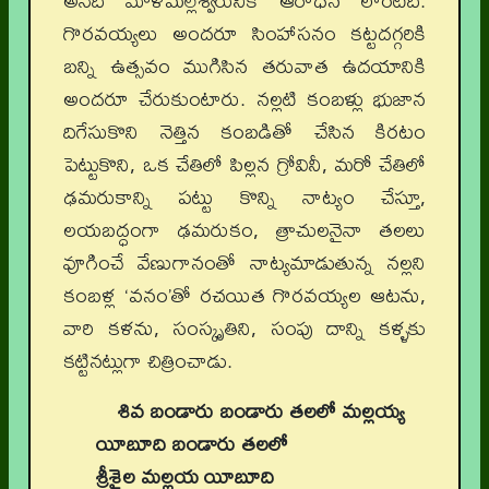
అనేది మాళమల్లేశ్వరునికి ఆరాధన లాంటిది.
గొరవయ్యలు అందరూ సింహాసనం కట్టదగ్గరికి
బన్ని ఉత్సవం ముగిసిన తరువాత ఉదయానికి
అందరూ చేరుకుంటారు. నల్లటి కంబళ్లు భుజాన
దిగేసుకొని నెత్తిన కంబడితో చేసిన కిరటం
పెట్టుకొని, ఒక చేతిలో పిల్లన గ్రోవినీ, మరో చేతిలో
ఢమరుకాన్ని పట్టు కొన్ని నాట్యం చేస్తూ,
లయబద్ధంగా ఢమరుకం, త్రాచులనైనా తలలు
వూగించే వేణుగానంతో నాట్యమాడుతున్న నల్లని
కంబళ్ల ‘వనం’తో రచయిత గొరవయ్యల ఆటను,
వారి కళను, సంస్కృతిని, సంపు దాన్ని కళ్ళకు
కట్టినట్లుగా చిత్రించాడు.
శివ బండారు బండారు తలలో మల్లయ్య
యీబూది బండారు తలలో
శ్రీశైల మల్లయ యీబూది