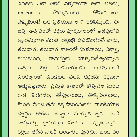
వెనకకు ఎలా తిరిగి వెళ్ళతాయో అలా అలలు,
అలలులాగా తొక్కుకుంటూ, తోసుకుంటూ
వెళ్ళుతుంటే ఒక ప్రళయణ లాగ కనిపిస్తుంది. ఈ
బన్ని ఉత్సవంలో కర్రలు పూర్వకాలంలో అడవులోన
కౄరమృగాల నుండి రక్షణకై ఉపయోగించే వారు,
తరువాత, తరువాత కాలంలో సుళవాయి, ఎల్లార్తి,
కురుకుంద, గ్రామస్తులు మాళ్ళమల్లేశ్వరస్వామి
ఉత్సవ విగ్ర హమూర్తులను లాక్కొవాలనే
సంకల్పంతో ఉండటం వలన కర్రలను రక్షణగా
అడ్డుపెట్టెవారు, ప్రస్తుత కాలంలో కొన్నివేల మంది
రాక పెరగడం, తోపులాటలు, తొక్కిసలాటలు,
కొంత మంది తమ కక్ష సాదింపులకు, రాజకీయాల
స్వార్థం కొరకు అడ్డాగా మార్చుకున్నారు. అనే
వాస్తవాన్ని గ్రామస్తుల మాటగా చెప్పుతున్నారు.
కర్రలు తగిన వారికి బండారం పుస్తారు, బండారం