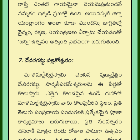
రాస్తే ఎంతటి గాయమైనా నయమవుతుందనే
నమ్మకం ఇక్కడి ప్రజల్లో ఉంది. అయినప్పటి జిల్లా
యంత్రాంగం అంతా కూడా ముందస్తు జాగ్రతల్లో
వైద్యం, రక్షణ, నియంత్రణలు ఏర్పాటు చేయడంతో
‘బన్ని’ ఉత్సవం అత్యంత వైభవంగా జరుగుతుంది.
7. దేవరగట్టు పల్లకోత్సవం:
మాళమల్లేశ్వర్లస్వామి వెలసిన పుణ్యక్షేత్రం
దేవరగట్టు. పార్వతీపరమేశ్వరులను ఈ పేర్లతో
కొలుస్తారు. ఎత్తైన కొండపైన ఉండే గుహాలో
మాళమల్లేశ్వర్లస్వామి వారు కొలవుదీరిన స్థలం. ప్రతి
తెలుగు సంప్రదాయ పండుగలకి ప్రత్యేకమైన పూజా
కార్యక్రమాలు జరుగుతాయి, ప్రతి సంవత్సరం
దసరాకి మాత్రం రెండు రోజుల పాటుగా ఉత్సవం