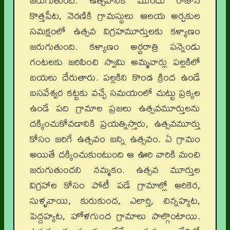
జరుగుతుంది. ఉత్సవానికి ముందు రోజున
కొత్తపేట, నెరణికి గ్రామస్థులు ఆలయ అర్చకుల
సమక్షంలో ఉత్సవ విగ్రహమూర్తులకు కళ్యాణం
జరుగుతుంది. కళ్యాణం అర్థరాత్రి పన్నెండు
గంటలకు జరిపించి స్వామి అమ్మవార్లు పల్లకిలో
బయలు దేరుతారు. పల్లకిని కొండ క్రింద ఉండే
బసవేశ్వర కట్టకు వచ్చే సమయంలో చుట్టు ప్రక్కల
ఉండే పది గ్రామాల ప్రజలు ఉత్సవమూర్తులను
దక్కించుకోవడానికి ప్రయత్నిస్తారు, ఉత్సవమూర్తు
కోసం జరిగే ఉత్సవం బన్ని ఉత్సవం. ఏ గ్రామం
అయితే దక్కించుకుంటుంది ఆ ఊరి వారికి మంచి
జరుగుతుందని నమ్మకం. ఉత్సవ మూర్తుల
విగ్రహాల కోసం పోటీ పడే గ్రామాల్లో అరికెర,
సుళ్ళవాయి, కురుకుంద, ఎలార్తి, చిన్నహ్యట,
పెద్దహ్యట, హోళగుంద గ్రామాలు పాల్గొంటాయి.