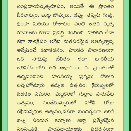
సంప్రదాయనృత్యరూపం, అయితే ఈ ప్రాంతం
వీరనాట్యం, బుట్ట బొమ్మలు, డప్పు, తప్పెట గుళ్లు,
ధింసా మరియు కోలాటం వంటి ఇతర నృత్య
రూపాలకు కూడా ప్రసిద్ధి చెందింది. హరికథ లేదా
కథా కాలక్షేపం అనేది మతపరమైన ఇతివృత్తాన్ని
అన్వేషించే కథాకథనం. హరికథ సాధారణంగా
ఒక సాధువు జీవితం లేదా భారతీయ
ఇతిహాసంలోని కథ ఆధారంగా ఈ ప్రాంతంలో
ఉద్భవించింది. హంపయ్య పున్నమి రోజున
చిన్నహోత్తూరు తన్నుల ఉత్సవం, కైరుప్పలలో
పిడకల సమరం, మద్దికెరలో గుర్రాల పారువేట
ఉత్సవం, సంతేకుళ్ళూరులో హోలీ రోజు
రథీమన్మధుల ఉత్సవం,దసరా సందర్భంగా జరిగే
బన్ని పండుగ కర్నూలు జిల్లా ప్రత్యేకమైన
సంస్కృతికి, సాంప్రదాయాలకు నిదర్శనంగా