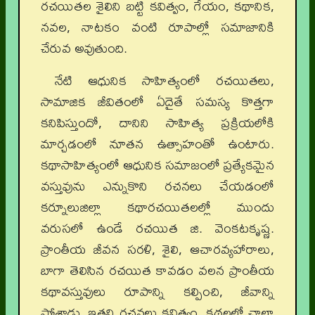
రచయితల శైలిని బట్టి కవిత్వం, గేయం, కథానిక,
నవల, నాటకం వంటి రూపాల్లో సమాజానికి
చేరువ అవుతుంది.
నేటి ఆధునిక సాహిత్యంలో రచయితలు,
సామాజిక జీవితంలో ఏదైతే సమస్య కొత్తగా
కనిపిస్తుందో, దానిని సాహిత్య ప్రక్రియలోకి
మార్చడంలో నూతన ఉత్సాహంతో ఉంటారు.
కథాసాహిత్యంలో ఆధునిక సమాజంలో ప్రత్యేకమైన
వస్తువును ఎన్నుకొని రచనలు చేయడంలో
కర్నూలుజిల్లా కథారచయితలల్లో ముందు
వరుసలో ఉండే రచయిత జి. వెంకటకృష్ణ.
ప్రాంతీయ జీవన సరళి, శైలి, ఆచారవ్యహారాలు,
బాగా తెలిసిన రచయిత కావడం వలన ప్రాంతీయ
కథావస్తువులు రూపాన్ని కల్పించి, జీవాన్ని
పోశాడు. ఇతని రచనలు కవిత్వం, కథలలో చాలా