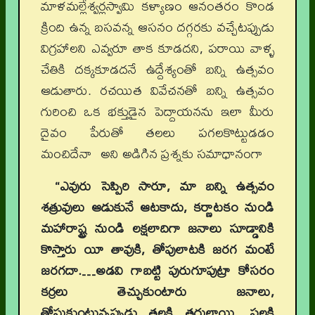
మాళమల్లేశ్వర్లస్వామి కళ్యాణం ఆనంతరం కొండ
క్రింది ఉన్న బసవన్న ఆసనం దగ్గరకు వచ్చేటప్పుడు
విగ్రహాలని ఎవ్వరూ తాక కూడదని, పరాయి వాళ్ళ
చేతికి దక్కకూడదనే ఉద్దేశ్యంతో బన్ని ఉత్సవం
ఆడుతారు. రచయిత వివేచనతో బన్ని ఉత్సవం
గురించి ఒక భక్తుడైన పెద్దాయనను ఇలా మీరు
దైవం పేరుతో తలలు పగలకొట్టుడడం
మంచిదేనా అని అడిగిన ప్రశ్నకు సమాధానంగా
“ఎవురు సెప్పిరి సారూ, మా బన్ని ఉత్సవం
శత్రువులు ఆడుకునే ఆటకాదు, కర్ణాటకం నుండి
మహారాష్ట్ర నుండి లక్షలాదిగా జనాలు సూడ్డానికి
కొస్తారు యీ తావుకి, తోపులాటకి జరగ మంటే
జరగదా.…అడవి గాబట్టి పురుగూపుట్రా కోసరం
కర్రలు తెచ్చుకుంటారు జనాలు,
తోసుకుంటున్నప్పుడు తలకి తగుల్తాయి, పల్లకి