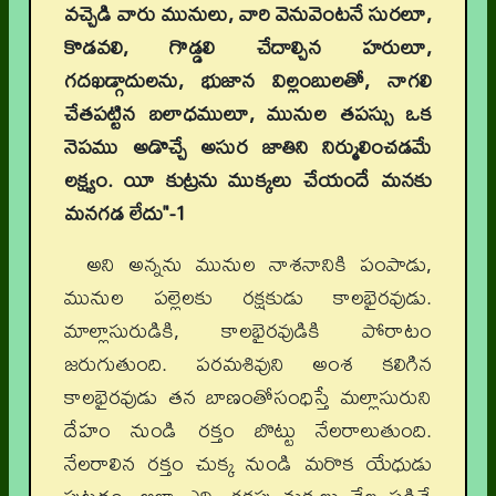
వచ్చెడి వారు మునులు, వారి వెనువెంటనే సురలూ,
కొడవలి, గొడ్డలి చేదాల్చిన హరులూ,
గదఖడ్గాదులను, భుజాన విల్లంబులతో, నాగలి
చేతపట్టిన బలాధములూ, మునుల తపస్సు ఒక
నెపము అడొచ్చే అసుర జాతిని నిర్ములించడమే
లక్ష్యం. యీ కుట్రను ముక్కలు చేయందే మనకు
మనగడ లేదు"-1
అని అన్నను మునుల నాశనానికి పంపాడు,
మునుల పల్లెలకు రక్షకుడు కాలభైరవుడు.
మాల్లాసురుడికి, కాలభైరవుడికి పోరాటం
జరుగుతుంది. పరమశివుని అంశ కలిగిన
కాలభైరవుడు తన బాణంతోసంధిస్తే మల్లాసురుని
దేహం నుండి రక్తం బొట్టు నేలరాలుతుంది.
నేలరాలిన రక్తం చుక్క నుండి మరొక యేధుడు