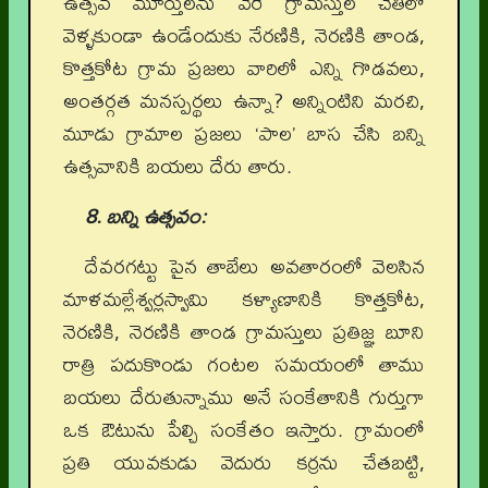
ఉత్సవ మూర్తులను వేరే గ్రామస్తుల చేతిలో
వెళ్ళకుండా ఉండేందుకు నేరణికి, నెరణికి తాండ,
కొత్తకోట గ్రామ ప్రజలు వారిలో ఎన్ని గొడవలు,
అంతర్గత మనస్పర్థలు ఉన్నా? అన్నింటిని మరచి,
మూడు గ్రామాల ప్రజలు ‘పాల’ బాస చేసి బన్ని
ఉత్సవానికి బయలు దేరు తారు.
8. బన్ని ఉత్సవం:
దేవరగట్టు పైన తాబేలు అవతారంలో వెలసిన
మాళమల్లేశ్వర్లస్వామి కళ్యాణానికి కొత్తకోట,
నెరణికి, నెరణికి తాండ గ్రామస్తులు ప్రతిజ్ఞ బూని
రాత్రి పదుకొండు గంటల సమయంలో తాము
బయలు దేరుతున్నాము అనే సంకేతానికి గుర్తుగా
ఒక ఔటును పేల్చి సంకేతం ఇస్తారు. గ్రామంలో
ప్రతి యువకుడు వెదురు కర్రను చేతబట్టి,