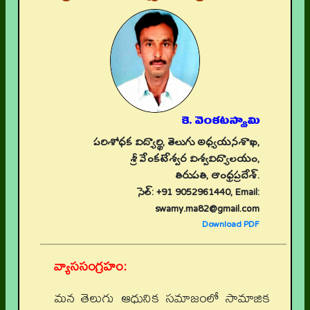
కె. వెంకటస్వామి
పరిశోధక విద్యార్థి, తెలుగు అధ్యయనశాఖ,
శ్రీ వేంకటేశ్వర విశ్వవిద్యాలయం,
తిరుపతి, ఆంధ్రప్రదేశ్.
సెల్: +91 9052961440, Email:
swamy.ma82@gmail.com
Download PDF
వ్యాససంగ్రహం:
మన తెలుగు ఆధునిక సమాజంలో సామాజిక