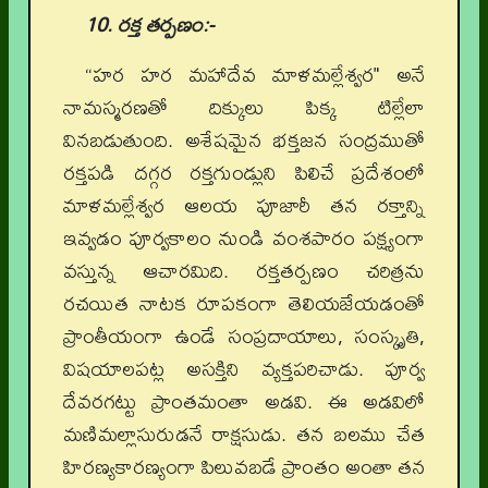
10. రక్త తర్పణం:-
“హర హర మహాదేవ మాళమల్లేశ్వర" అనే
నామస్మరణతో దిక్కులు పిక్క టిల్లేలా
వినబడుతుంది. అశేషమైన భక్తజన సంద్రముతో
రక్తపడి దగ్గర రక్తగుండ్లుని పిలిచే ప్రదేశంలో
మాళమల్లేశ్వర ఆలయ పూజారీ తన రక్తాన్ని
ఇవ్వడం పూర్వకాలం నుండి వంశపారం పక్ష్యంగా
వస్తున్న ఆచారమిది. రక్తతర్పణం చరిత్రను
రచయిత నాటక రూపకంగా తెలియజేయడంతో
ప్రాంతీయంగా ఉండే సంప్రదాయాలు, సంస్కృతి,
విషయాలపట్ల అసక్తిని వ్యక్తపరిచాడు. పూర్వ
దేవరగట్టు ప్రాంతమంతా అడవి. ఈ అడవిలో
మణిమల్లాసురుడనే రాక్షసుడు. తన బలము చేత
హిరణ్యకారణ్యంగా పిలువబడే ప్రాంతం అంతా తన