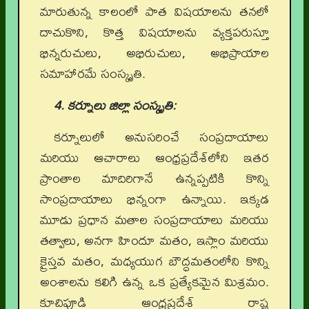
మారుతున్న కాలంలో పాత విషయాలను తనలో
దాచుకొని, కొత్త విషయాలను వ్యక్తపరుస్తూ
భిన్నరుచులు, అభిరుచులు, అభిప్రాయాల
సమాహారమే సంస్కృతి.
4. కర్నూలు జిల్లా సంస్కృతి:
కర్నూలులో అనుసరించే సంప్రదాయాలు
మరియు ఆచారాలు ఆంధ్రప్రదేశ్‌లోని ఇతర
ప్రాంతాల మాదిరిగానే ఉన్నప్పటికి కొన్ని
సాంప్రదాయాలు భిన్నంగా ఉన్నాయి. ఇక్కడ
మూడు ప్రధాన మతాల సంప్రదాయాలు మరియు
తత్వాలు, అనగా హిందూ మతం, ఇస్లాం మరియు
క్రైస్తవ మతం, మధ్యయుగ బౌద్ధమతంలోని కొన్ని
అంశాలను కలిగి ఉన్న ఒక ప్రత్యేకమైన మిశ్రమం.
కూచిపూడి ఆంధ్రప్రదేశ్ రాష్ట్ర