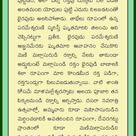
పుట్టడం, అలా ఎన్ని రక్తపు చుక్కలు నేల పడితే
అంతమంది యోధులు పుట్టి ఎదురు నిలబడటంతో
భైరవుడు అలసిపోతాడు. తాభేలు రూపంలో ఉన్న
పరమేశ్వరుణి స్మరిస్తే ఘృతమారిని తలంచు అని
చెప్పినట్టుగా ప్రతీక. భైరవుడు పరమేశ్వరుణి
ఆజ్ఞనమేరకు ఘృతమారి ఆవాహనం చేసుకొని
మణి మల్లాసురుడి రక్తాన్ని నేలకు తాకుండా
అడ్డుకుంటే మల్లాసుండి రక్తం భైరవుడి బాణాలకి
శిలా రూపంగా మారి కొండమీద రక్త పడిగా,
రక్తగుండ్లుగా పిలువబడుతున్నాయి. వాటి శాంతి
కోసమే మాళమల్లేశ్వరస్వామి ఆలయ పూజారి తన
పిక్కలనుండి రక్తాన్ని అర్పిస్తాడు. దసరా నవరాత్రి
ఉత్సవాల్లో, అమ్మవారు కూడా మహిసాసురుడిన
మర్థించడానికి అవతరించిన రూపంగా, దేవరగట్టు
ప్రాంతంలో కూడా మణిమల్లాసురుడిని