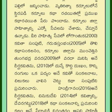
పల్లిలో జన్మించాడు. వృతిరిత్యా కర్నూలులోనే
స్థిరపడి కర్నూలు కథా రచయితల్లో ప్రముఖ
కథారచయిత పేరు పొందాడు. కర్నూలు జిల్లా
సాహిత్యాన్ని ఎన్నో సేవలను చేశాడు, చేస్తూనే
ఉన్నాడు. వీరి సాహిత్య సేవలో లోగొంతుక(2000)
కవితా సంపుటి, గరుడస్తంభం(2005)లో తొలి
కథాసంకలనం, కర్నూలు జిల్లాను ముంచెత్తిన
తుంగభద్ర వరద(2009)లో వరదా మనిషి అనే
దీర్ఘకవితను, (2010)లో దున్నే కొద్ది దుఃఖం, కొన్ని
రంగులు ఒక పద్యం అనే కవితో సంకలనాలు,
చిలుకలు వాలిన చెట్టు కథా సంపుటిని
ప్రచురించారు. హంద్రీగానం(2016)అనే
దీర్ఘకవితను, చినుకుదేవి (2014)లో కవిత్వాన్ని,
దేవరగట్టు(2018)లో కథా సంకలనాన్ని ప్రచురించి
కలం అనే సేద్యానికి నిరంతరం ఆపని సాహితీ