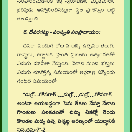
సంహరించుడానికి శక్తి స్వరూపిణిని ఘృతమారిని
భైరవుడు ఆహ్వానించినట్లుగా స్థల ప్రాశస్త్యం బట్టి
తెలుస్తుంది.
6. దేవరగట్టు - సంస్కృతి సంప్రాదాయం:
దసరా పండుగ రోజున బన్ని ఉత్సవం తెలుగు
రాష్ట్రాలు, కర్ణాటక ప్రాంత ప్రజలకు ఉత్కంఠతతో
ఎదురు చూసేలా చేస్తుంది. వేలాది మంది భక్తులు
ఎదురు చూస్తోన్న సమయంలో అర్థరాత్రి పన్నెండు
గంటర సమయంలో
“డుర్ర్....గోపరాక్.…డుర్ర్.…డుర్ర్….గోపరాక్
అంటూ లయబద్దంగా పెను కేకలు వేస్తూ వేలాది
గొంతులు పలకడంతో చిమ్మ చీకట్లో రెండు
కొండల మధ్య ఉన్న నిశ్శబ్ధ అరణ్యంలో యుద్ధానికి
సన్నద్ధమా?”-2