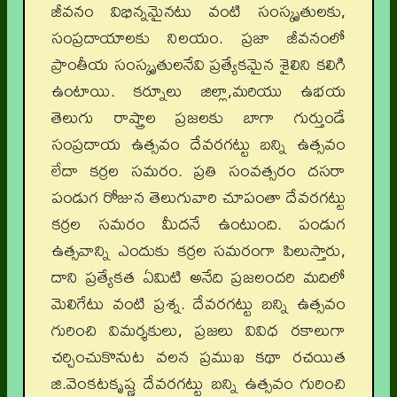
జీవనం విభిన్నమైనటు వంటి సంస్కృతులకు,
సంప్రదాయాలకు నిలయం. ప్రజా జీవనంలో
ప్రాంతీయ సంస్కృతులనేవి ప్రత్యేకమైన శైలిని కలిగి
ఉంటాయి. కర్నూలు జిల్లా,మరియు ఉభయ
తెలుగు రాష్త్రాల ప్రజలకు బాగా గుర్తుండే
సంప్రదాయ ఉత్సవం దేవరగట్టు బన్ని ఉత్సవం
లేదా కర్రల సమరం. ప్రతి సంవత్సరం దసరా
పండుగ రోజున తెలుగువారి చూపంతా దేవరగట్టు
కర్రల సమరం మీదనే ఉంటుంది. పండుగ
ఉత్సవాన్ని ఎందుకు కర్రల సమరంగా పిలుస్తారు,
దాని ప్రత్యేకత ఏమిటి అనేది ప్రజలందరి మదిలో
మెలిగేటు వంటి ప్రశ్న. దేవరగట్టు బన్ని ఉత్సవం
గురించి విమర్శకులు, ప్రజలు వివిధ రకాలుగా
చర్చించుకొనుట వలన ప్రముఖ కథా రచయిత
జి.వెంకటకృష్ణ దేవరగట్టు బన్ని ఉత్సవం గురించి