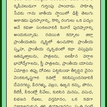
కృషీవలుడుగా గుర్తింపు పొందాడు. సాహిత్య
సేవకు గాను జాతీయ స్థాయిలో ఢిల్లీ తెలుగు
అకాడమి పురస్కారాన్ని, కొన్ని రంగులు ఒక పద్యం
అనే కవితా సంకలనానికి సినారే పురష్కారాన్ని
అందుకున్నాడు. రచయిత కర్నూలు జిల్లా
ప్రాంతీయతను దృష్టిలో ఉంచుకొని ప్రాంతీయ
స్పృహ, ప్రాంతీయ దృక్పథంలో కథా వస్తువును
ఇతివృత్తాలును, పాత్రలను, బలహీన వర్గాల
భావోద్వేగాలను, స్త్రీ పాత్రలను, ప్రాంతీయ యాసను
ఏమాత్రం తప్పు దోవలు పట్టకుండా తీర్చిద్దిన వైనం
వెంకటకృష్ణగారి కథల్లో కనిపిస్తుందనడానికి
దేవరగట్టు, వీరగళ్ళు, వజ్రం, ఉబ్బిన కన్ను, జొరం,
కిటికీ, నీకంట్లో నీవేలు, కురిసిన మనసు, వసుధ,
విభజన రేఖలు, వర్తమానం, ఒక కథగా
మారాలనుకున్న తల్లి, శయ్యాగారము, స్మృతి వంటి