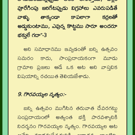
వూరేగింపు జరిగేటప్పుడు విగ్రహాలు ఎవరుపడితే
వాళ్ళు తాక్కండా కాపలాగా కర్రలతో
అడ్డుకుంటాము, ఎవుర్న కొట్టము సారూ అందరూ
భక్తులే గదా”-3
అని సమాధానము ఇవ్వడంతో బన్ని ఉత్సవం
సమరం కాదు, సాంప్రదాయకంగా మూడు
గ్రామాల ప్రజలు ఆడే ఒక ఆట అని వాస్తవిక
విషయాన్ని రచయిత తెలియజేశాడు.
9. గొరవయ్యల నృత్యం:-
బన్ని ఉత్సవం ముగిసిన తరువాత దేవరగట్టు
సంప్రదాయంలో అత్యంత భక్తి పారవశ్యానికి
నిదర్శనం గొరవయ్యల నృత్యం. గొరవయ్యల ఆట