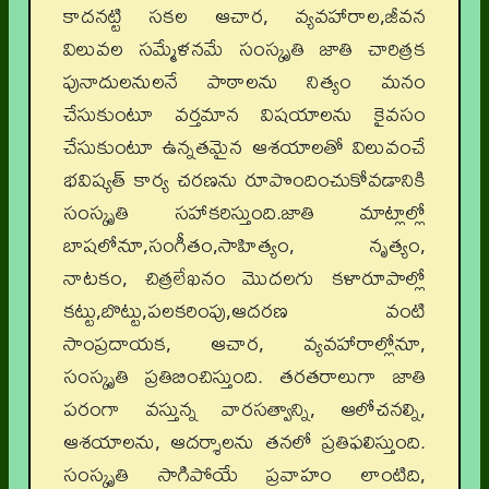
కాదనట్టి సకల ఆచార, వ్యవహారాల,జీవన
విలువల సమ్మేళనమే సంస్కృతి జాతి చారిత్రక
పునాదులనులనే పాఠాలను నిత్యం మనం
చేసుకుంటూ వర్తమాన విషయాలను కైవసం
చేసుకుంటూ ఉన్నతమైన ఆశయాలతో విలువంచే
భవిష్యత్ కార్య చరణను రూపొందించుకోవడానికి
సంస్కృతి సహాకరిస్తుంది.జాతి మాట్లాల్లో
బాషలోనూ,సంగీతం,సాహిత్యం, నృత్యం,
నాటకం, చిత్రలేఖనం మొదలగు కళారూపాల్లో
కట్టు,బొట్టు,పలకరింపు,ఆదరణ వంటి
సాంప్రదాయక, ఆచార, వ్యవహారాల్లోనూ,
సంస్కృతి ప్రతిబించిస్తుంది. తరతరాలుగా జాతి
పరంగా వస్తున్న వారసత్వాన్ని, ఆలోచనల్ని,
ఆశయాలను, ఆదర్శాలను తనలో ప్రతిఫలిస్తుంది.
సంస్కృతి సాగిపోయే ప్రవాహం లాంటిది,