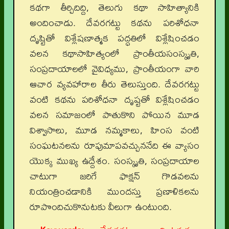
కథగా తీర్చిదిద్ది, తెలుగు కథా సాహిత్యానికి
అందించాడు. దేవరగట్టు కథను పరిశోధనా
దృష్టితో విశ్లేషణాత్మక పద్ధతిలో విశ్లేషించడం
వలన కథాసాహిత్యంలో ప్రాంతీయసంస్కృతి,
సంప్రదాయాలలో వైవిధ్యము, ప్రాంతీయంగా వారి
ఆచార వ్యవహారాల తీరు తెలుస్తుంది. దేవరగట్టు
వంటి కథను పరిశోధనా దృష్టతో విశ్లేషించడం
వలన సమాజంలో పాతుకొని పోయిన మూడ
విశ్వాసాలు, మూడ నమ్మకాలు, హింస వంటి
సంఘటనలను రూపుమాపవచ్చుననేది ఈ వ్యాసం
యొక్క ముఖ్య ఉద్దేశం. సంస్కృతి, సంప్రదాయాల
చాటుగా జరిగే ఫాక్షన్ గొడవలను
నియంత్రించడానికి ముందస్తు ప్రణాళికలను
రూపొందిచుకొనుటకు వీలుగా ఉంటుంది.