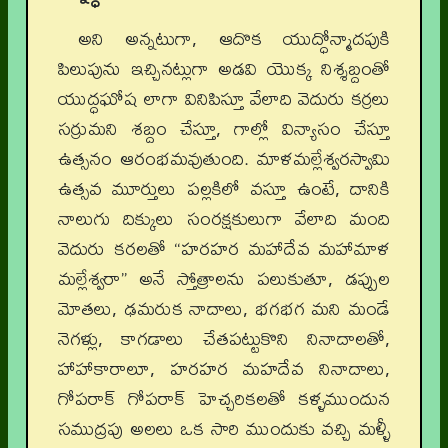
అని అన్నటుగా, ఆదొక యుద్ధోన్మాదపుకి
పిలుపును ఇచ్చినట్లుగా అడవి యొక్క నిశ్శబ్దంతో
యుద్ధఘోష లాగా వినిపిస్తూ వేలాది వెదురు కర్రలు
సర్రుమని శబ్దం చేస్తూ, గాల్లో విన్యాసం చేస్తూ
ఉత్సనం ఆరంభమవుతుంది. మాళమల్లేశ్వరస్వామి
ఉత్సవ మూర్తులు పల్లకిలో వస్తూ ఉంటే, దానికి
నాలుగు దిక్కులు సంరక్షకులుగా వేలాది మంది
వెదురు కరలతో “హరహర మహాదేవ మహామాళ
మల్లేశ్వరా” అనే స్తోత్రాలను పలుకుతూ, డప్పుల
మోతలు, ఢమరుక నాదాలు, భగభగ మని మండే
నెగళ్లు, కాగడాలు చేతపట్టుకొని నినాదాలతో,
హాహాకారాలూ, హరహర మహదేవ నినాదాలు,
గోపరాక్ గోపరాక్ హెచ్చరికలతో కళ్ళముందున
సముద్రపు అలలు ఒక సారి ముందుకు వచ్చి మళ్ళీ