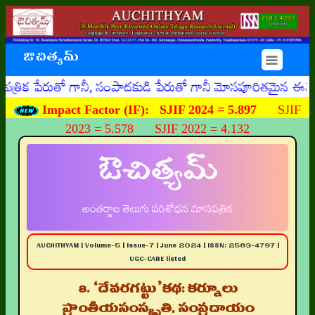
ఔచిత్యమ్
☰
రుతో గానీ, సంపాదకుడి పేరుతో గానీ మోసపూరితమైన ఈమెయిళ్ళు, ఊహ
Impact Factor (IF):
SJIF 2024 = 5.897
SJIF
2023 = 5.578 SJIF 2022 = 4.132
ఔచిత్యమ్
అంతర్జాల తెలుగు పరిశోధన మాసపత్రిక
AUCHITHYAM | Volume-5 | Issue-7 | June 2024 | ISSN: 2583-4797 |
UGC-CARE listed
8. ‘దేవరగట్టు’కథ: కర్నూలు
ప్రాంతీయసంస్కృతి, సంప్రదాయం