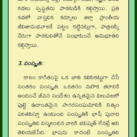
కథలు స్పష్టతను పాఠకుడికి కల్గిస్తాయి. ప్రతి
కథలో వాస్తవిక కర్నూలు జిల్లా ప్రాంతీయ
జీవితానుభవాలకే పట్టం కట్టినట్లుగా, పాత్రలన్నీ
నేరుగా పాఠకునితోనే సంభాషించే అనుభూతిని
కల్గిస్తాయి.
3. సంస్కృతి:
కాలం కాగితంపై ఒక జాతి కలిసికట్టుగా చేసే
సంతకం సంస్కృతి. ఒకతరం మరొక తరానికి
అందించే జీవన సందేశం ఉన్నతమైన విలువలలో
పుట్టె ఉదాంతమైన సాగరసంఘమానికి నిత్యం
పరితపిస్తూ ఉంటుంది సంస్కృతికి భాషే పునాది
సంస్కృతిని విస్మరించిన వారికి భవిష్యత్ లేనట్లే అని
తెలియజేసేది. భాషను కాదంటే సంస్కృతిని