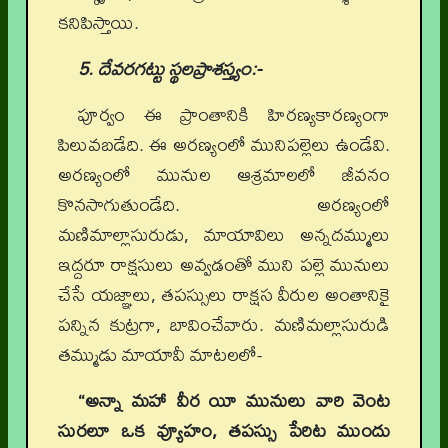
కనిపిస్తాయి.
5. దేవరగట్టు స్థలప్రాశస్త్యం:-
పూర్వం ఈ ప్రాంతానికి హిరణ్యకారణ్యంగా
పిలువబడేది. ఈ అరణ్యంలో మునిపల్లెలు ఉండేవి.
అరణ్యంలో మునుల ఆశ్రమాలలో జీవనం
కొనసాగుతుండేది. అరణ్యంలో
మణిమాల్లాసురుడు, మాయావిలు అన్నదమ్ములు
ఇద్దరూ రాక్షసులు అవ్వడంతో ముని పల్లె మునులు
చేసే యజ్ఞాలు, తపస్సులు రాక్షస వీరుల అంతానికై
పన్నిన కుట్రగా, బావించేవారు. మణిమల్లాసురుడి
తమ్ముడు మాయావీ మాటలలో-
“అన్నా మహా వీర యీ మునులు వారి వెంట
సురలూ ఒక వ్యూహం, తపస్సు పేరిట ముందు