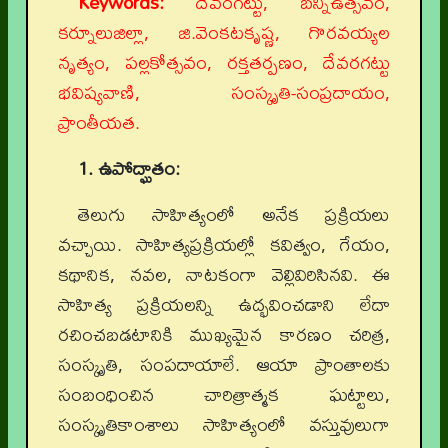
Keywords:
దేవరగట్టు, బన్నిఉత్సవం,
కర్నూలుజిల్లా, జి.వెంకటకృష్ణ, గొరవయ్యల
నృత్యం, పల్లకోత్సవం, రక్తతర్పణం, దేవరగట్టు
భవిష్యవాణి, సంస్కృతి-సంప్రదాయం,
ప్రాంతీయత.
1. ఉపోద్ఘాతం:
తెలుగు సాహిత్యంలో అనేక ప్రక్రియలు
వచ్చాయి. సాహిత్యప్రక్రియల్లో కవిత్వం, గేయం,
కథానిక, నవల, నాటకంగా వెల్లివిరిసినవి. ఈ
సాహిత్య ప్రక్రియలన్ని ఉద్భవించడాని లేదా
రచించబడటానికి ముఖ్యమైన కారణం చరిత్ర,
సంస్కృతి, సంపదాయాలే. ఆయా ప్రాంతాలకు
సంబంధించిన చారిత్రాత్మక ఘట్టాలు,
సంస్కృతికాంశాలు సాహిత్యంలో వస్తువులుగా