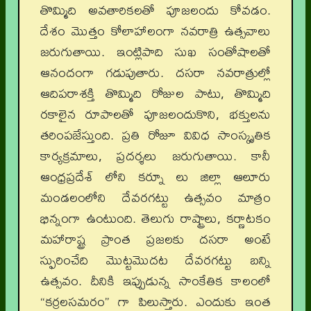
తొమ్మిది అవతారికలతో పూజలందు కోవడం.
దేశం మొత్తం కోలాహాలంగా నవరాత్రి ఉత్సవాలు
జరుగుతాయి. ఇంట్లిపాది సుఖ సంతోషాలతో
ఆనందంగా గడుపుతారు. దసరా నవరాత్రుల్లో
ఆదిపరాశక్తి తొమ్మిది రోజుల పాటు, తొమ్మిది
రకాలైన రూపాలతో పూజలందుకొని, భక్తులను
తరింపజేస్తుంది. ప్రతి రోజూ వివిధ సాంస్కృతిక
కార్యక్రమాలు, ప్రదర్శలు జరుగుతాయి. కానీ
ఆంధ్రప్రదేశ్ లోని కర్నూ లు జిల్లా ఆలూరు
మండలంలోని దేవరగట్టు ఉత్సవం మాత్రం
భిన్నంగా ఉంటుంది. తెలుగు రాష్ట్రాలు, కర్ణాటకం
మహారాష్ట్ర ప్రాంత ప్రజలకు దసరా అంటే
స్ఫురించేది మొట్టమొదట దేవరగట్టు బన్ని
ఉత్సవం. దీనికి ఇప్పుడున్న సాంకేతిక కాలంలో
“కర్రలసమరం” గా పిలుస్తారు. ఎందుకు ఇంత