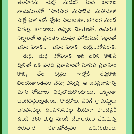
తలపాగను చుట్టి నుదుటి మీద విభూది
నామములతో 'హరహర మహదేవ మహామాళ
మల్లేశ్వరా’ అనే శ్లోకం పలుకుతూ, భగభగ మండే
సెగళ్లు, కాగడాలు, డప్పుల మోతలతో, ఢమరుక
శబ్దాలతో ఆ ప్రాంతం మొత్తం హోరుమనే శబ్దంతో
బహు పరాక్..…బహు పరాక్ డుర్ర్....గోపరాక్.
…డుర్ర్.…డుర్ర్….గోపరాక్ అని భీతిని కొలిపే
ధ్వనితో ఒక వరద ప్రవాహంలో మానవ ప్రవాహం
కొన్ని వేల కర్రను గాల్లోకి లేపుకొని
విలయతాండవం చేస్తూ వస్తున్న ఆ జనప్రవాహాన్ని
చూసి రోమాలు నిక్కబొడుకొంటాయి, ఒళ్ళంతా
జలగదద్దరిల్లుతుంది, కొత్తకోట, నేరణి గ్రామస్థులు
బసవనకట్ట, సింహసనకట్ట మీదుగా కొండపైకి
ఉండే 360 మెట్ల నుండి దేవాలయం చేరుకున్న
తరువాత కళ్యాణోత్సవం జరుగుతుంది.