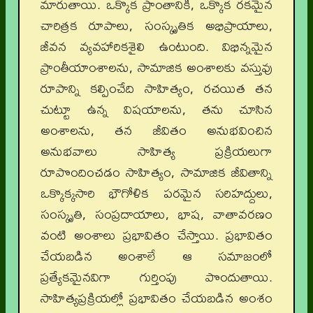
మారుతాయి. ఒక్కొక ప్రాంతానికి, ఒక్కొక రకమైన
చారిత్రక రూపాలు, సంస్కృతిక అభిప్రాయాలు,
జీవన వ్యవహారికశైలి ఉంటుంది. విభిన్నమైన
ప్రాంతీయాంశాలను, సామాజిక అంశాలకు వస్తువు
రూపాన్ని కల్పించేది సాహిత్యం, రచయిత తన
చుట్టూ ఉన్న విషయాలను, తను చూసిన
అంశాలను, తన జీవితం అనుభవించిన
అనుభవాలు సాహిత్య ప్రక్రియలుగా
రూపొందించడం సాహిత్యం, సామాజిక జీవితాన్ని
ఒక్కొక్కసారి భౌగోళిక పరమైన సరిహద్దులు,
సంస్కృతి, సంప్రదాయాలు, భాష, వాతావరణం
వంటి అంశాలు ప్రభావితం చేస్తాయి. ప్రభావితం
చేయబడిన అంశాలే ఆ సమాజంలో
ప్రత్యేకమైనవిగా గుర్తింపు పొందుతాయి.
సాహిత్యప్రక్రియల్లో ప్రభావితం చేయబడిన అంశం