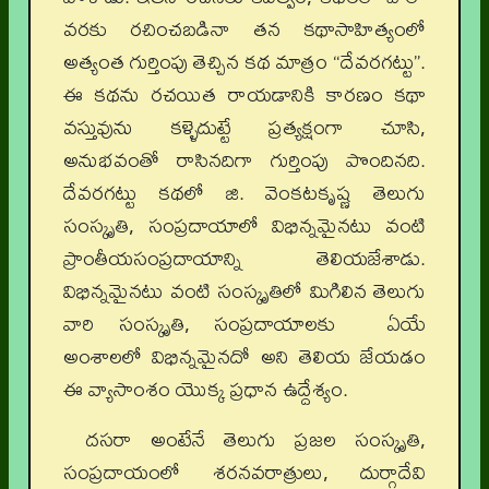
వరకు రచించబడినా తన కథాసాహిత్యంలో
అత్యంత గుర్తింపు తెచ్చిన కథ మాత్రం “దేవరగట్టు”.
ఈ కథను రచయిత రాయడానికి కారణం కథా
వస్తువును కళ్ళెదుట్టే ప్రత్యక్షంగా చూసి,
అనుభవంతో రాసినదిగా గుర్తింపు పొందినది.
దేవరగట్టు కథలో జి. వెంకటకృష్ణ తెలుగు
సంస్కృతి, సంప్రదాయాలో విభిన్నమైనటు వంటి
ప్రాంతీయసంప్రదాయాన్ని తెలియజేశాడు.
విభిన్నమైనటు వంటి సంస్కృతిలో మిగిలిన తెలుగు
వారి సంస్కృతి, సంప్రదాయాలకు ఏయే
అంశాలలో విభిన్నమైనదో అని తెలియ జేయడం
ఈ వ్యాసాంశం యొక్క ప్రధాన ఉద్దేశ్యం.
దసరా అంటేనే తెలుగు ప్రజల సంస్కృతి,
సంప్రదాయంలో శరనవరాత్రులు, దుర్గాదేవి