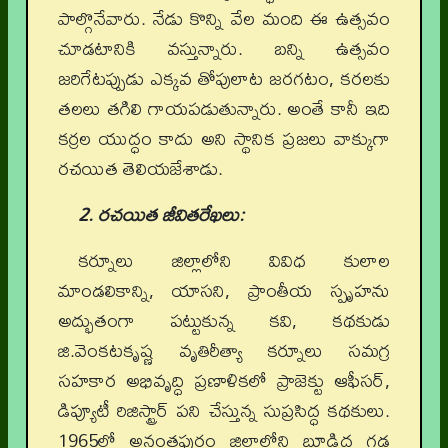
పాల్గొనేవారు. నేడు కొన్ని వేల మంది ఈ ఉత్సవం
చూడటానికి వస్తున్నారు. బన్ని ఉత్సవం
జరిగేటప్పుడు ఎక్కవ తోపులాట జరగటం, కరలకు
తలలు తగిలి గాయపడుతున్నారు. అంతే కానీ ఇది
కర్రల యుద్ధం కాదు అని స్థానిక ప్రజలు వాక్కుగా
రచయిత తెలియజేశాడు.
2. రచయిత జీవితరేఖలు:
కర్నూలు జిల్లాలోని వివిధ కులాల
మాండలికాన్ని, యాసని, ప్రాంతీయ స్పృహను
అద్భుతంగా పట్టుకున్న కవి, కథకుడు
జి.వెంకటకృష్ణ వృతిరీత్యా కర్నూలు సమగ్ర
సహకార అభివృద్ధి ప్రణాళికలో ప్రాజెక్టు ఆఫీసర్,
డిప్యూటీ రిజిస్ట్రార్ పని చేస్తున్న సుప్రసిద్ధ కథకులు.
1965లో అనంతపురం జిల్లాలోని బూడిద గడ్డ