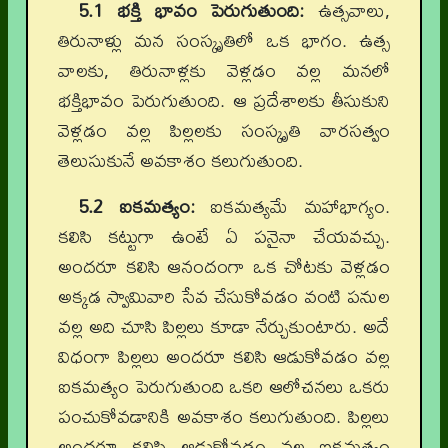
5.1 భక్తి భావం పెరుగుతుంది:
ఉత్సవాలు,
తిరునాళ్లు మన సంస్కృతిలో ఒక భాగం. ఉత్స
వాలకు, తిరునాళ్లకు వెళ్లడం వల్ల మనలో
భక్తిభావం పెరుగుతుంది. ఆ ప్రదేశాలకు తీసుకుని
వెళ్లడం వల్ల పిల్లలకు సంస్కృతి వారసత్వం
తెలుసుకునే అవకాశం కలుగుతుంది.
5.2 ఐకమత్యం:
ఐకమత్యమే మహాభాగ్యం.
కలిసి కట్టుగా ఉంటే ఏ పనైనా చేయవచ్చు.
అందరూ కలిసి ఆనందంగా ఒక చోటకు వెళ్లడం
అక్కడ స్వామివారి సేవ చేసుకోవడం వంటి పనుల
వల్ల అది చూసి పిల్లలు కూడా నేర్చుకుంటారు. అదే
విధంగా పిల్లలు అందరూ కలిసి ఆడుకోవడం వల్ల
ఐకమత్యం పెరుగుతుంది ఒకరి ఆలోచనలు ఒకరు
పంచుకోవడానికి అవకాశం కలుగుతుంది. పిల్లలు
అందరూ కలిసి ఆడుకోవడం వల్ల ఐకమత్యం