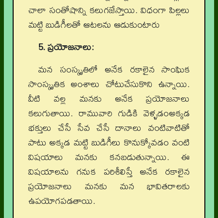
చాలా సంతోషాన్ని కలుగజేస్తాయి. విధంగా పిల్లలు
మట్టి బుడిగీలతో ఆటలను ఆడుకుంటారు
5. ప్రయోజనాలు:
మన సంస్కృతిలో అనేక రకాలైన సాంఘిక
సాంస్కృతిక అంశాలు చోటుచేసుకొని ఉన్నాయి.
వీటి వల్ల మనకు అనేక ప్రయోజనాలు
కలుగుతాయి. రామువారి గుడికి వెళ్ళడంఅక్కడ
భక్తులు చేసే సేవ చేసే దానాలు వంటివాటితో
పాటు అక్కడ మట్టి బుడిగీలు కొనుక్కోవడం వంటి
విషయాలు మనకు కనబడుతున్నాయి. ఈ
విషయాలను గనుక పరిశీలిస్తే అనేక రకాలైన
ప్రయోజనాలు మనకు మన భావితరాలకు
ఉపయోగపడతాయి.