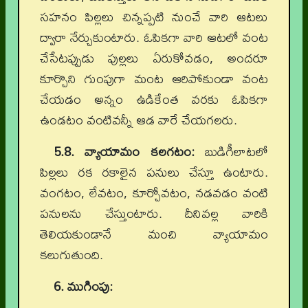
సహనం పిల్లలు చిన్నప్పటి నుంచే వారి ఆటలు
ద్వారా నేర్చుకుంటారు. ఓపికగా వారి ఆటలో వంట
చేసేటప్పుడు పుల్లలు ఏరుకోవడం, అందరూ
కూర్చొని గుంపుగా మంట ఆరిపోకుండా వంట
చేయడం అన్నం ఉడికేంత వరకు ఓపికగా
ఉండటం వంటివన్నీ ఆడ వారే చేయగలరు.
5.8. వ్యాయామం కలగటం:
బుడిగీలాటలో
పిల్లలు రక రకాలైన పనులు చేస్తూ ఉంటారు.
వంగటం, లేవటం, కూర్చోవటం, నడవడం వంటి
పనులను చేస్తుంటారు. దీనివల్ల వారికి
తెలియకుండానే మంచి వ్యాయామం
కలుగుతుంది.
6. ముగింపు: