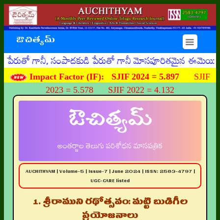
ఔచిత్యమ్
☰
నీ, సంపాదకుడి పేరుతో గానీ మోసపూరితమైన ఈమెయిళ్ళు, ఊహించని 
Impact Factor (IF):
SJIF 2024 = 5.897
SJIF
2023 = 5.578 SJIF 2022 = 4.132
ఔచిత్యమ్
అంతర్జాల తెలుగు పరిశోధన మాసపత్రిక
AUCHITHYAM | Volume-5 | Issue-7 | June 2024 | ISSN: 2583-4797 |
UGC-CARE listed
1. శ్రీరాముని రథోత్సవం: మట్టి బుడిగీల
ప్రయోజనాలు