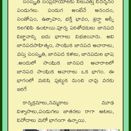
సంస్కృతి సంప్రదాయాలకు నిలువెత్తు నిదర్శనం
పండుగలు. పండుగ అంటేనే ఆనందం,
సంతోషం, ఉత్సాహం, భక్తి భావం, శ్రద్ధా అన్నీ
కలగలిపి ఉంటాయి.పూర్వ పరిశోధకులు జానపద
విజ్ఞానాన్ని ఐదు భాగాలు విభజించారు. అవి
జానపదసాహిత్యం, సాంఘిక జానపద ఆచారాలు,
వస్తు సంస్కృతి, జానపద కళలు, జానపదుల భాష
.అందులో సాంఘిక జానపద ఆచారాలలో
జానపద సాంఘిక ఆచారాలు ఒక భాగం. ఈ
భాగంలో మనిషి పుట్టుక నుంచి చావు వరకు
జరిగే
కార్యక్రమాలు,నమ్మకాలు మూఢ
విశ్వాసాలు,పండుగలు జాతరలు రాగా ఆటలు,
వినోదాలు మరో భాగంగా ఉన్నాయి.