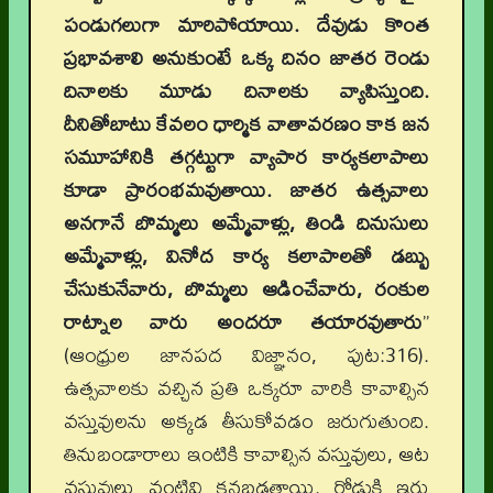
పండుగలుగా మారిపోయాయి. దేవుడు కొంత
ప్రభావశాలి అనుకుంటే ఒక్క దినం జాతర రెండు
దినాలకు మూడు దినాలకు వ్యాపిస్తుంది.
దీనితోబాటు కేవలం ధార్మిక వాతావరణం కాక జన
సమూహానికి తగ్గట్టుగా వ్యాపార కార్యకలాపాలు
కూడా ప్రారంభమవుతాయి. జాతర ఉత్సవాలు
అనగానే బొమ్మలు అమ్మేవాళ్లు, తిండి దినుసులు
అమ్మేవాళ్లు, వినోద కార్య కలాపాలతో డబ్బు
చేసుకునేవారు, బొమ్మలు ఆడించేవారు, రంకుల
రాట్నాల వారు అందరూ తయారవుతారు
”
(ఆంధ్రుల జానపద విజ్ఞానం, పుట:316).
ఉత్సవాలకు వచ్చిన ప్రతి ఒక్కరూ వారికి కావాల్సిన
వస్తువులను అక్కడ తీసుకోవడం జరుగుతుంది.
తినుబండారాలు ఇంటికి కావాల్సిన వస్తువులు, ఆట
వస్తువులు వంటివి కనబడతాయి. రోడ్డుకి ఇరు