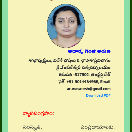
ఆచార్య గెంజి అరుణ
శాఖాధ్యక్షులు, విదేశీ భాషలు & భాషాశాస్త్రవిభాగం
శ్రీ వేంకటేశ్వర విశ్వవిద్యాలయం
తిరుపతి -517502, ఆంధ్రప్రదేశ్
సెల్: +91 9014484988, Email:
arunasatesh@gmail.com
Download PDF
వ్యాససంగ్రహం:
సంస్కృతి, సంప్రదాయాలకు,