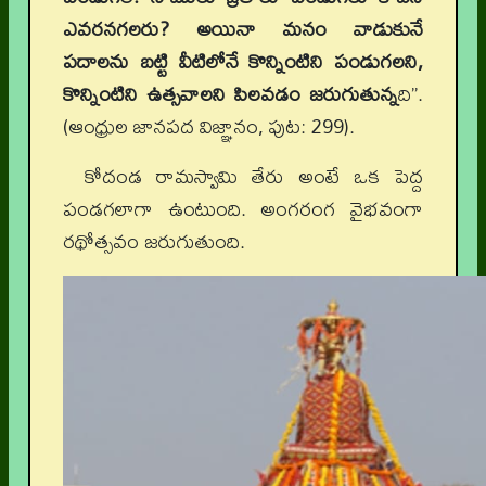
ఎవరనగలరు? అయినా మనం వాడుకునే
పదాలను బట్టి వీటిలోనే కొన్నింటిని పండుగలని,
కొన్నింటిని ఉత్సవాలని పిలవడం జరుగుతున్న
ది”.
(ఆంధ్రుల జానపద విజ్ఞానం, పుట: 299).
కోదండ రామస్వామి తేరు అంటే ఒక పెద్ద
పండగలాగా ఉంటుంది. అంగరంగ వైభవంగా
రథోత్సవం జరుగుతుంది.