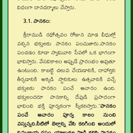
విధంగా దానధర్మాలు చేస్తారు.
3.1. పానకం:
శ్రీరాముడి రథోత్సవం రోజున మాడ వీధుల్లో
వచ్చిన భక్తులకు పానకం పంచుతారు.పానకం
పంచడం కూడా స్వామివారి సేవలో ఒక భాగంగా
భావిస్తారు. వేసవికాలం అప్పుడే ప్రారంభం అవుతూ
ఉంటుంది. కాబట్టి చలువ చేయడానికి, దాహార్తిని
తీర్చడానికి అక్కడి స్థానికులు ఉత్సవానికి వచ్చే
భక్తులకు పానకం పంచే ఆచారం ఉంది.
భక్తులందరూ పానకాన్ని దేవుడి ప్రసాదంగా
భావించి భక్తి పూర్వకంగా స్వీకరిస్తారు.”
పానకం
పంచే ఆచారం పూర్వ కాలం నుంచి
వస్తున్నది.నీటిలో బెల్లాన్ని వేసి కరిగించి అందులో
నిమ్మకాయ రసం, యాలుకల పొడి కలిపి పానకం