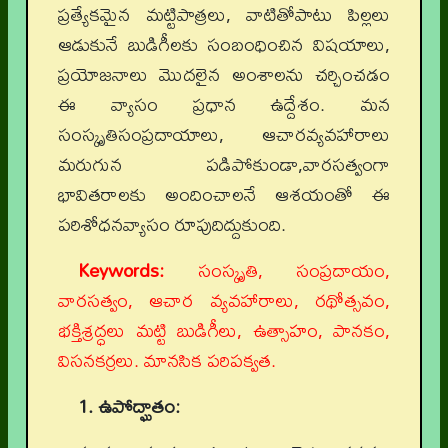
ప్రత్యేకమైన మట్టిపాత్రలు, వాటితోపాటు పిల్లలు
ఆడుకునే బుడిగీలకు సంబంధించిన విషయాలు,
ప్రయోజనాలు మొదలైన అంశాలను చర్చించడం
ఈ వ్యాసం ప్రధాన ఉద్దేశం. మన
సంస్కృతిసంప్రదాయాలు, ఆచారవ్యవహారాలు
మరుగున పడిపోకుండా,వారసత్వంగా
భావితరాలకు అందించాలనే ఆశయంతో ఈ
పరిశోధనవ్యాసం రూపుదిద్దుకుంది.
Keywords:
సంస్కృతి, సంప్రదాయం,
వారసత్వం, ఆచార వ్యవహారాలు, రథోత్సవం,
భక్తిశ్రద్ధలు మట్టి బుడిగీలు, ఉత్సాహం, పానకం,
విసనకర్రలు. మానసిక పరిపక్వత.
1. ఉపోద్ఘాతం: