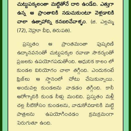
చుట్టుపక్కలంతా మట్టితోనే దారి ఉండేది. ఎత్తుగా
ఉన్న ఆ ప్రాంతానికి నడుచుకుంటూ వెళ్లడానికి
చాలా ఉత్సాహాన్ని కనబరిచేవాళ్ళం
. (జి. ఎల్లమ్మ
(72), నెహ్రూ వీధి, తిరుపతి).
ప్రస్తుతం ఆ ప్రాంతమంతా పుష్కరిణి
ఉద్యానవనంతో చుట్టుపక్కల రవాణా సౌకర్యంతో
ప్రజలకు ఉపయోగపడుతోంది. ఆధునిక కాలం లో
కుండల వినియోగం చాలా తగ్గింది. ఎందుకంటే
ఫ్రిజ్‌లు ఆ స్థానంలో చోటు చేసుకున్నాయి.
అందువల్ల కుండలను వాడడం తగ్గింది. కానీ
ఆరోగ్యానికి కుండ నీళ్లు మంచిది. ప్రస్తుతం మళ్లీ
చల్ల నీటికోసం కుండలను, వాడుకోవడానికి మట్టి
పాత్రలను ఉపయోగించడం క్రమక్రమంగా
పెరుగుతూ ఉంది.