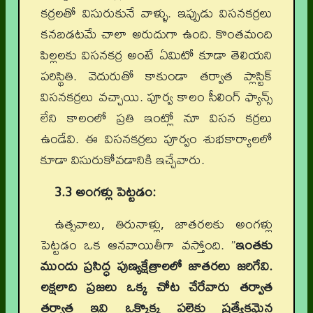
కర్రలతో విసురుకునే వాళ్ళు. ఇప్పుడు విసనకర్రలు
కనబడటమే చాలా అరుదుగా ఉంది. కొంతమంది
పిల్లలకు విసనకర్ర అంటే ఏమిటో కూడా తెలియని
పరిస్థితి. వెదురుతో కాకుండా తర్వాత ప్లాస్టిక్
విసనకర్రలు వచ్చాయి. పూర్వ కాలం సీలింగ్ ఫ్యాన్స్
లేని కాలంలో ప్రతి ఇంట్లో నూ విసన కర్రలు
ఉండేవి. ఈ విసనకర్రలు పూర్వం శుభకార్యాలలో
కూడా విసురుకోవడానికి ఇచ్చేవారు.
3.3 అంగళ్లు పెట్టడం:
ఉత్సవాలు, తిరునాళ్లు, జాతరలకు అంగళ్లు
పెట్టడం ఒక ఆనవాయితీగా వస్తోంది. ”
ఇంతకు
ముందు ప్రసిద్ధ పుణ్యక్షేత్రాలలో జాతరలు జరిగేవి.
లక్షలాది ప్రజలు ఒక్క చోట చేరేవారు తర్వాత
తర్వాత ఇవి ఒక్కొక్క పల్లెకు ప్రత్యేకమైన