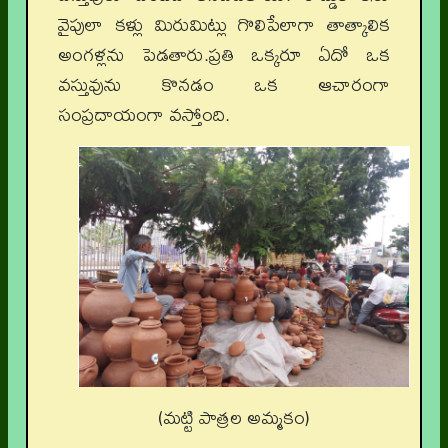
వైపులా కళ్లు మిరుమిట్లు గొలిపేలాగా తాత్కాలిక
అంగళ్లను పెడతారు.ప్రతి ఒక్కరూ ఏదో ఒక
వస్తువును కొనడం ఒక ఆచారంగా
సంప్రదాయంగా వస్తోంది.
(మట్టి పాత్రల అమ్మకం)