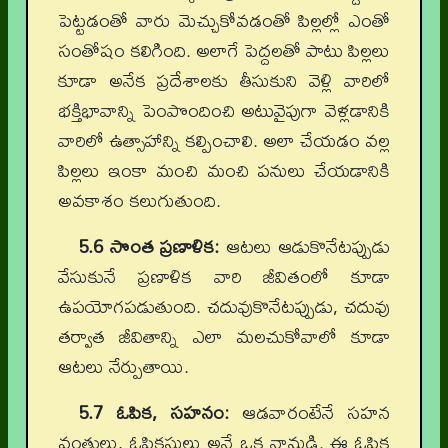
పెట్టడంతో వారు మెచ్చుకోవడంతో పిల్లల్లో ఎంతో
సంతోషం కలిగింది. అలాగే పెద్దలతో పాటు పిల్లలు
కూడా అనేక ప్రదేశాలకు తీసుకుని వెళ్లి వారిలో
భక్తిభావాన్ని పెంపొందించి అటువైపుగా వెళ్లడానికి
వారిలో ఉత్సాహాన్ని కల్పించాలి. అలా చేయడం వల్ల
పిల్లలు ఇంకా మంచి మంచి పనులు చేయడానికి
అవకాశం కలుగుతుంది.
5.6 సొంత ప్రణాళిక:
ఆటలు ఆడుకొనేటప్పుడు
వేసుకునే ప్రణాళిక వారి జీవితంలో కూడా
ఉపయోగపడుతుంది. చదువుకొనేటప్పుడు, చదువు
తర్వాత జీవితాన్ని ఎలా మలచుకోవాలో కూడా
ఆటలు నేర్పుతాయి.
5.7 ఓపిక, సహనం:
ఆడవారంటేనే సహన
వంతులు, ఓపికస్తులు అనే ఒక నానుడి. ఈ ఓపిక