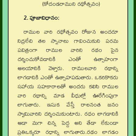
(కోదండరాముని రథోత్సవం)
2. పూజావిధానం:
రాముల వారి రథోత్సవం రోజున అందరూ
నిద్రలేచి తల స్నానాలు గావించుకుని పరమ
పవిత్రంగా రాముల వారిని రథం పైన
దర్శించుకోవడానికి ఎంతో ఉత్సాహంగా
ఆలయానికి వెళ్తారు. రాములవారి రథాన్ని
లాగడానికి ఎంతో ఉత్సాహపడుతారు. ఒకరికొకరు
సహాయ సహకారాలతో అందరు కలిసి రాముల
వారి రథాన్ని మాడ వీధుల్లో ఊరేగింపుగా
లాగుతారు. ఇసుక వేస్తే రాలనంత జనం
స్వామివారిని దర్శించుకుంటారు. రధం లాగడానికి
ఆడా మగా చిన్న పెద్ద అని తేడా లేకుండా
ప్రతిఒక్కరూ రధాన్ని లాగుతారు.రథం లాగడం