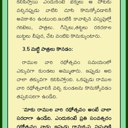
కనిపిస్తాయి ఎందుకంటే భక్తులు ఆ చోటకు
వచ్చినప్పుడు వాటిని చూసి కొనుక్కోవడానికి
అవకాశం ఉంటుంది.ఇంటికి కావాల్సిన వస్తువుల్లో
గరిటెలు, పాత్రలు. గిన్నెలు,తట్టలు రకరకాల
బుట్టలు చీపుర, చేట వంటివి కొనుక్కుంటారు.
3.5 మట్టి పాత్రలు కొనడం:
రాముల వారి రథోత్సవం సమయంలో
ఎక్కువగా కుండలు అమ్ముతారు. ఇప్పుడు అది
చాలా తక్కువగా కనిపిస్తోంది. ఒకప్పుడు రాముల
వారి రథోత్సవానికి వచ్చి కుండలను కొనుక్కోవడం
తప్పనిసరిగా ఉండేది.
”
మాకు రాముల వారి రథోత్సవం అంటే చాలా
సరదాగా ఉండేది. ఎందుకంటే ప్రతి సంవత్సరం
రథోత్సవం నాడు ఇప్పుడు రామకృష్ణ పుష్కరిణి