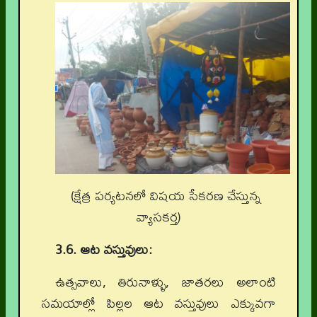
(క్షేత్ర పర్యటనలో విషయ సేకరణ చేస్తున్న
వ్యాసకర్త)
3.6. ఆట వస్తువులు:
ఉత్సవాలు, తిరునాళ్ళు, జాతరలు అలాంటి
సమయాల్లో పిల్లల ఆట వస్తువులు ఎక్కువగా