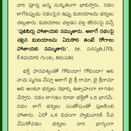
వారి పూర్వ జన్మ సుకృతంగా భావిస్తారు. రథం
లాగేటప్పుడు రథంపైన ఉప్పు మిరియాలను భక్తులు
చల్లుతారు. మిరియాలు చల్లడం వల్ల శరీరంపై వచ్చే
“
పులిపిర్లు పోతాయని నమ్ముతారు. అలాగే రథంపై
చల్లిన మిరియాలను ఏరుకొని తింటే రోగాలు
పోతాయని నమ్ముతారు
”. (జి. సరస్వతి,(70),
కేశవయాని గుంట, తిరుపతి).
భక్తి పారవశ్యంతో గోవిందా! గోవిందా! అని
నామ స్మరణ చేస్తూ అలాగే జై శ్రీ రామా, జై శ్రీరామా
అని అంటూ భక్తులు రథాన్ని ఉత్సాహంగా లాగడం
చేస్తారు. రథం లాగడం కూడా భక్తిలో ఒక భాగమే.
రథం లాగే భక్తులు సంతోషంతో పులకించి
పోతారు. ఏదో ఒక విధంగా స్వామివారికి సేవ
చేసుకోవడం భక్తులు వారి భాగ్యంగా