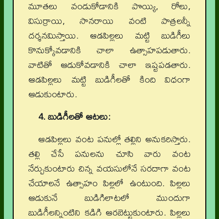
మూతలు వండుకోడానికి పొయ్యి, రోలు,
విసుర్రాయి, సానరాయి వంటి పాత్రలన్నీ
దర్శనమిస్తాయి. ఆడపిల్లలు మట్టి బుడిగీలు
కొనుక్కోవడానికి చాలా ఉత్సాహపడుతారు.
వాటితో ఆడుకోవడానికి చాలా ఇష్టపడతారు.
ఆడపిల్లలు మట్టి బుడిగీలతో కింది విధంగా
ఆడుకుంటారు.
4. బుడిగీలతో ఆటలు:
ఆడపిల్లలు వంట పనుల్లో తల్లిని అనుకరిస్తారు.
తల్లి చేసే పనులను చూసి వారు వంట
నేర్చుకుంటారు చిన్న వయసులోనే సరదాగా వంట
చేయాలనే ఉత్సాహం పిల్లలో ఉంటుంది. పిల్లలు
ఆడుకునే బుడిగిలాటలో ముందుగా
బుడిగీలన్నింటిని కడిగి ఆరబెట్టుకుంటారు. పిల్లలు