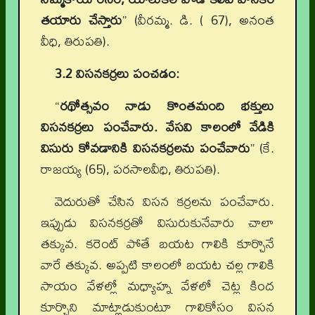
తయారు చేస్తారు
” (వీరమ్మ. డి. ( 67), అనంత
వీధి, తిరుపతి).
3.2 విసనకర్రలు పంచడం:
“
రథోత్సవం నాడు కొంతమంది భక్తులు
విసనకర్రలు పంచేవారు. వేసవి కాలంలో వేడికి
విసురు కోవడానికి విసనకర్రలను పంచేవారు
” (కే.
రాజయ్య (65), పరసాలవీధి, తిరుపతి).
వెదురుతో చేసిన విసన కర్రలను పంచేవారు.
ఇప్పుడు విసనకర్రతో విసురుకునేవారు చాలా
తక్కువ. కరెంట్ పోతే బయట గాలికి కూర్చొనే
వారే తక్కువ. అప్పటి కాలంలో బయట చల్ల గాలికి
సాయం వేళల్లో మధ్యాహ్న వేళలో చెట్ల కింద
కూర్చొని మాట్లాడుకుంటూ గాలికోసం విసన