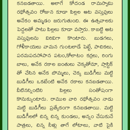
కనబడతాయి. అలాగే కోదండ రామస్వామి
రథోత్సవం రోజున కూడా పిల్లల ఆట వస్తువులు
అనేకం అమ్మడం జరుగుతుంది. ఈ ఉత్సవాలకు
పెద్దలతో పాటు పిల్లలు కూడా వస్తారు. కాబట్టి ఆట
వస్తువులను విరివిగా కొంటారు. బుడగలు,
గోళీకాయలు వామన గుంటలాడే పెట్టే, పాచికలు,
పరమపదసోపాన పటం,కోలాటం కర్రలు, రింగు
బాలు, అనేక రకాల బంతులు చెక్కతోనూ, ప్లాస్టిక్
తో చేసిన అనేక బొమ్మలు, చెక్క బుడిగీలు మట్టి
బుడిగీలు ఒకటేంటి అనేక రకాలు కనబడతాయి.
వీటినన్నింటిని పిల్లలు సంతోషంగా
కొనుక్కుంటారు. రాముల వారి రథోత్సవం నాడు
మట్టి బుడిగీలు ప్రత్యేకంగా కనబడతాయి. మట్టి
బుడిగీలలో చిన్న చిన్న కుండలు, అన్నం చేసుకునే
పాత్రలు, చిన్న నీళ్లు తాగే లోటాలు, వాటి పైకి