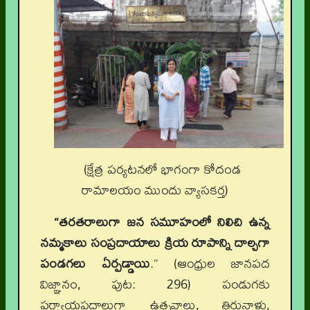
(క్షేత్ర పర్యటనలో భాగంగా కోదండ
రామాలయం ముందు వ్యాసకర్త)
“తరతరాలుగా జన సమూహంలో నిలిచి ఉన్న
నమ్మకాలు సంప్రదాయాలు క్రియ రూపాన్ని దాల్చగా
పండగలు ఏర్పడ్డాయి
.” (ఆంధ్రుల జానపద
విజ్ఞానం, పుట: 296) పండుగకు
పర్యాయపదాలుగా ఉత్సవాలు, తిరునాళ్లు,