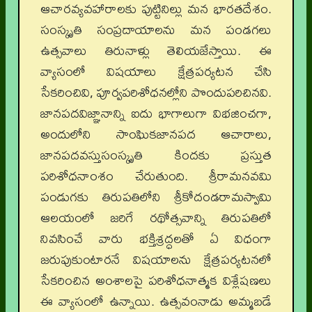
ఆచారవ్యవహారాలకు పుట్టినిల్లు మన భారతదేశం.
సంస్కృతి సంప్రదాయాలను మన పండగలు
ఉత్సవాలు తిరునాళ్లు తెలియజేస్తాయి. ఈ
వ్యాసంలో విషయాలు క్షేత్రపర్యటన చేసి
సేకరించివి, పూర్వపరిశోధనల్లోని పొందుపరిచినవి.
జానపదవిజ్ఞానాన్ని ఐదు భాగాలుగా విభజించగా,
అందులోని సాంఘికజానపద ఆచారాలు,
జానపదవస్తుసంస్కృతి కిందకు ప్రస్తుత
పరిశోధనాంశం చేరుతుంది. శ్రీరామనవమి
పండుగకు తిరుపతిలోని శ్రీకోదండరామస్వామి
ఆలయంలో జరిగే రథోత్సవాన్ని తిరుపతిలో
నివసించే వారు భక్తిశ్రద్ధలతో ఏ విధంగా
జరుపుకుంటారనే విషయాలను క్షేత్రపర్యటనలో
సేకరించిన అంశాలపై పరిశోధనాత్మక విశ్లేషణలు
ఈ వ్యాసంలో ఉన్నాయి. ఉత్సవంనాడు అమ్మబడే