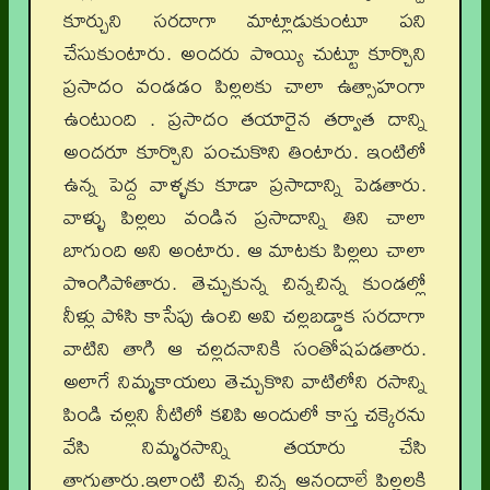
కూర్చుని సరదాగా మాట్లాడుకుంటూ పని
చేసుకుంటారు. అందరు పొయ్యి చుట్టూ కూర్చొని
ప్రసాదం వండడం పిల్లలకు చాలా ఉత్సాహంగా
ఉంటుంది . ప్రసాదం తయారైన తర్వాత దాన్ని
అందరూ కూర్చొని పంచుకొని తింటారు. ఇంటిలో
ఉన్న పెద్ద వాళ్ళకు కూడా ప్రసాదాన్ని పెడతారు.
వాళ్ళు పిల్లలు వండిన ప్రసాదాన్ని తిని చాలా
బాగుంది అని అంటారు. ఆ మాటకు పిల్లలు చాలా
పొంగిపోతారు. తెచ్చుకున్న చిన్నచిన్న కుండల్లో
నీళ్లు పోసి కాసేపు ఉంచి అవి చల్లబడ్డాక సరదాగా
వాటిని తాగి ఆ చల్లదనానికి సంతోషపడతారు.
అలాగే నిమ్మకాయలు తెచ్చుకొని వాటిలోని రసాన్ని
పిండి చల్లని నీటిలో కలిపి అందులో కాస్త చక్కెరను
వేసి నిమ్మరసాన్ని తయారు చేసి
తాగుతారు.ఇలాంటి చిన్న చిన్న ఆనందాలే పిల్లలకి