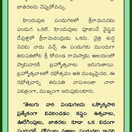
జాతరలను చెప్పుకోవచ్చు.
హిందువుల పండుగలలో శ్రీరామనవమి
పండుగ ఒకటి. హిందువులు పూజించే వైష్ణవ
దేవుళ్లలో శ్రీరామచంద్రుడు ఒకరు. చైత్ర శుద్ధ
నవమి నాడు వచ్చే ఈ పండుగకు ముందుగా
తిరుపతిలోని శ్రీ కోదండ రామస్వామి ఆలయంలో
స్వామివారికి బ్రహ్మోత్సవాలు జరుగుతాయి.
బ్రహ్మోత్సవాలలో రథోత్సవం అతి ముఖ్యమైనది. ఈ
రథోత్సవాన్ని తిరుపతి వాసులంతా చాలా
పవిత్రంగా, ముఖ్యంగా జరుపుకుంటారు.
“తెలుగు వారి పండుగలను ఒక్కొక్కసారి
ప్రత్యేకంగా వివరించడం కష్టం ఉత్సవాలు,
ఊరేగింపులు, జాతరలు కూడా ఒక విధంగా
పండుగలే. నోములు వ్రతాలు పండుగలు కావని