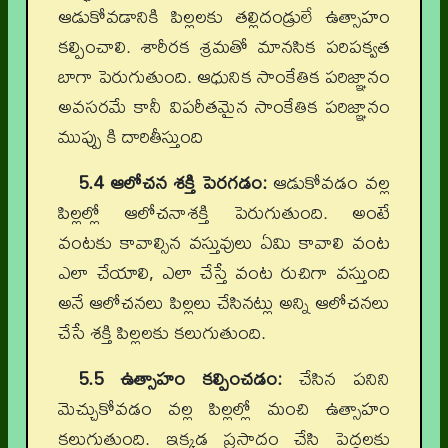
ఆడుకోవడానికి పిల్లలకు తల్లిదండ్రులే ఉత్సాహం
కల్పించాలి. శారీరక శ్రమతో మానసిక పరిపక్వత
బాగా పెరుగుతుంది. ఆధునిక సాంకేతిక పరిజ్ఞానం
అవసరమే కానీ విపరీతమైన సాంకేతిక పరిజ్ఞానం
ముప్పు కి దారితీస్తుంది
5.4 ఆలోచన శక్తి పెరగడం:
ఆడుకోవడం వల్ల
పిల్లల్లో ఆలోచనాశక్తి పెరుగుతుంది. అంటే
వంటకు కావాల్సిన వస్తువులు ఏమి కావాలి వంట
ఎలా చేయాలి, ఎలా చేస్తే వంట రుచిగా వస్తుంది
అనే ఆలోచనలు పిల్లలు చేసినట్లు అన్ని ఆలోచనలు
చేసే శక్తి పిల్లలకు కలుగుతుంది.
5.5 ఉత్సాహం కల్పించడం:
చేసిన పనిని
మెచ్చుకోవడం వల్ల పిల్లల్లో మంచి ఉత్సాహం
కలుగుతుంది. ఇక్కడ ప్రసాదం చేసి పెద్దలకు