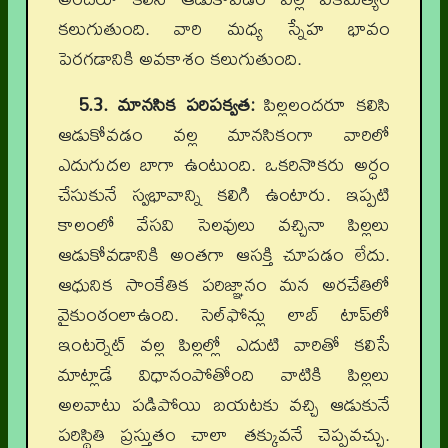
కలుగుతుంది. వారి మధ్య స్నేహ భావం
పెరగడానికి అవకాశం కలుగుతుంది.
5.3. మానసిక పరిపక్వత:
పిల్లలందరూ కలిసి
ఆడుకోవడం వల్ల మానసికంగా వారిలో
ఎదుగుదల బాగా ఉంటుంది. ఒకరినొకరు అర్ధం
చేసుకునే స్వభావాన్ని కలిగి ఉంటారు. ఇప్పటి
కాలంలో వేసవి సెలవులు వచ్చినా పిల్లలు
ఆడుకోవడానికి అంతగా ఆసక్తి చూపడం లేదు.
ఆధునిక సాంకేతిక పరిజ్ఞానం మన అరచేతిలో
వైకుంఠంలాఉంది. సెల్‌ఫోన్లు లాబ్ టాప్‌లో
ఇంటర్నెట్ వల్ల పిల్లల్లో ఎదుటి వారితో కలిసే
మాట్లాడే విధానంపోతోంది వాటికి పిల్లలు
అలవాటు పడిపోయి బయటకు వచ్చి ఆడుకునే
పరిస్థితి ప్రస్తుతం చాలా తక్కువనే చెప్పవచ్చు.