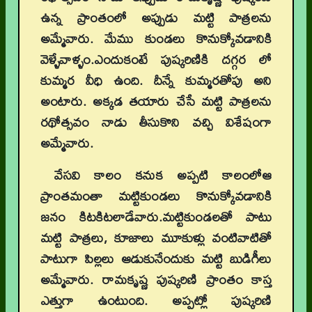
ఉన్న ప్రాంతంలో అప్పుడు మట్టి పాత్రలను
అమ్మేవారు. మేము కుండలు కొనుక్కోవడానికి
వెళ్ళేవాళ్ళం.ఎందుకంటే పుష్కరిణికి దగ్గర లో
కుమ్మర వీధి ఉంది. దీన్నే కుమ్మరతోపు అని
అంటారు. అక్కడ తయారు చేసే మట్టి పాత్రలను
రథోత్సవం నాడు తీసుకొని వచ్చి విశేషంగా
అమ్మేవారు.
వేసవి కాలం కనుక అప్పటి కాలంలోఆ
ప్రాంతమంతా మట్టికుండలు కొనుక్కోవడానికి
జనం కిటకిటలాడేవారు.మట్టికుండలతో పాటు
మట్టి పాత్రలు, కూజాలు మూకుళ్లు వంటివాటితో
పాటుగా పిల్లలు ఆడుకునేందుకు మట్టి బుడిగీలు
అమ్మేవారు. రామకృష్ణ పుష్కరిణి ప్రాంతం కాస్త
ఎత్తుగా ఉంటుంది. అప్పట్లో పుష్కరిణి