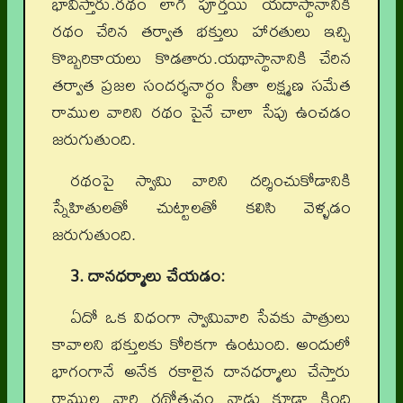
భావిస్తారు.రథం లాగి పూర్తయి యదాస్థానానికి
రథం చేరిన తర్వాత భక్తులు హారతులు ఇచ్చి
కొబ్బరికాయలు కొడతారు.యథాస్థానానికి చేరిన
తర్వాత ప్రజల సందర్శనార్థం సీతా లక్ష్మణ సమేత
రాముల వారిని రథం పైనే చాలా సేపు ఉంచడం
జరుగుతుంది.
రథంపై స్వామి వారిని దర్శించుకోడానికి
స్నేహితులతో చుట్టాలతో కలిసి వెళ్ళడం
జరుగుతుంది.
3. దానధర్మాలు చేయడం:
ఏదో ఒక విధంగా స్వామివారి సేవకు పాత్రులు
కావాలని భక్తులకు కోరికగా ఉంటుంది. అందులో
భాగంగానే అనేక రకాలైన దానధర్మాలు చేస్తారు
రాముల వారి రథోత్సవం నాడు కూడా కింది