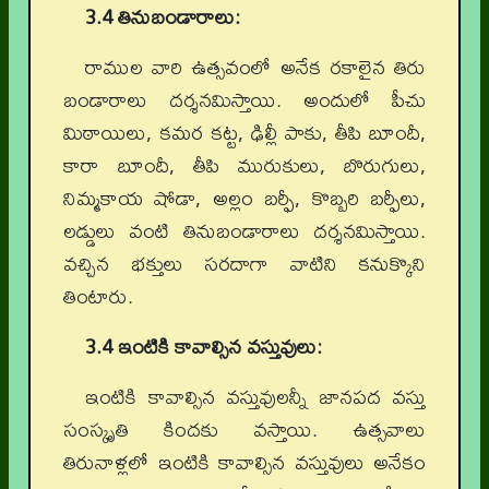
3.4 తినుబండారాలు:
రాముల వారి ఉత్సవంలో అనేక రకాలైన తిరు
బండారాలు దర్శనమిస్తాయి. అందులో పీచు
మిఠాయిలు, కమర కట్ట, ఢిల్లీ పాకు, తీపి బూందీ,
కారా బూందీ, తీపి మురుకులు, బొరుగులు,
నిమ్మకాయ షోడా, అల్లం బర్ఫీ, కొబ్బరి బర్ఫీలు,
లడ్డులు వంటి తినుబండారాలు దర్శనమిస్తాయి.
వచ్చిన భక్తులు సరదాగా వాటిని కనుక్కొని
తింటారు.
3.4 ఇంటికి కావాల్సిన వస్తువులు:
ఇంటికి కావాల్సిన వస్తువులన్నీ జానపద వస్తు
సంస్కృతి కిందకు వస్తాయి. ఉత్సవాలు
తిరునాళ్లలో ఇంటికి కావాల్సిన వస్తువులు అనేకం