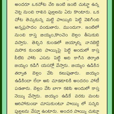
అందరూ ఒకచోట చేరి ఇంటి ఇంటి చుట్టూ ఉన్న
చెట్ల నుంచి రాలిన పుల్లలను ఏరు కొంటారు. ఒక
చోట తెచ్చుకున్న మట్టి పొయ్యిని పెట్టి వెలిగించి
అన్నప్రసాదం వండుతారు. ముందుగా. ఇంటిలో
నుంచి కాస్త బియ్యం,కొంచెం బెల్లం తీసుకుని
వస్తారు. తెచ్చిన కుండలో బియ్యాన్ని నానబెట్టి
మరొక కుండని పొయ్యిపై పెట్టి అందులో కాస్త
నీటిని పోసి ఎసరు పెట్టి అది కాగిన తర్వాత
బియ్యం కడిగి యసర్లో వేస్తారు. బియ్యం ఉడికిన
తర్వాత బెల్లం వేసి కలుపుతారు. బియ్యం
ఉడికిందా లేదా అని చూడటానికి అందరం పోటీ
పడతారు. బెల్లం వేసి బాగా కలిపి అందులో కాస్త
నెయ్యి వేస్తారు. బియ్యం ఉడికే వరకు మంట
ఆరిపోకుండా చూసుకుంటూ పొయ్యి లో సన్నని
పుల్లలను వేస్తూ ఉంటారు. అందర పొయ్యి చుట్టూ