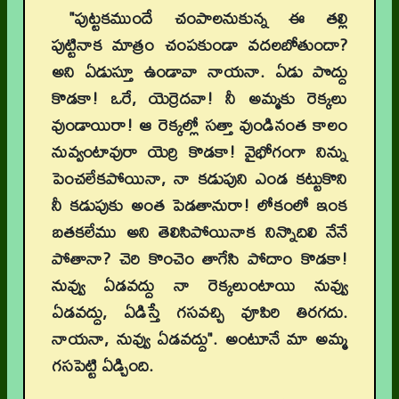
"పుట్టకముందే చంపాలనుకున్న ఈ తల్లి
పుట్టినాక మాత్రం చంపకుండా వదలబోతుందా
?
అని ఏడుస్తూ ఉండావా నాయనా. ఏడు పొద్దు
కొడకా! ఒరే, యెర్రెదవా! నీ అమ్మకు రెక్కలు
వుండాయిరా! ఆ రెక్కల్లో సత్తా వుండినంత కాలం
నువ్వంటావురా యెర్రి కొడకా! వైభోగంగా నిన్ను
పెంచలేకపోయినా, నా కడుపుని ఎండ కట్టుకొని
నీ కడుపుకు అంత పెడతానురా! లోకంలో ఇంక
బతకలేము అని తెలిసిపోయినాక నిన్నొదిలి నేనే
పోతానా? చెరి కొంచెం తాగేసి పోదాం కొడకా!
నువ్వు ఏడవద్దు నా రెక్కలుంటాయి నువ్వు
ఏడవద్దు, ఏడిస్తే గసవచ్చి వూపిరి తిరగదు.
నాయనా, నువ్వు ఏడవద్దు". అంటూనే మా అమ్మ
గసపెట్టి ఏడ్చింది.