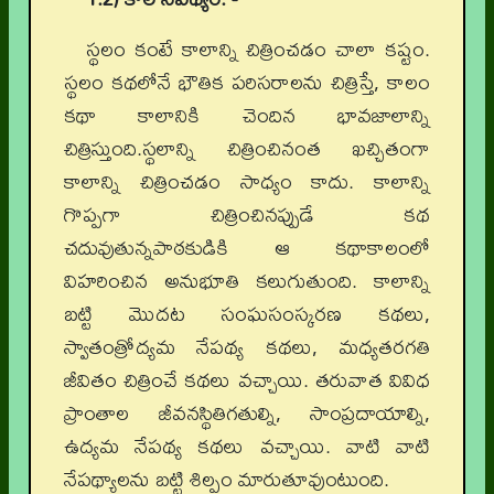
స్థలం కంటే కాలాన్ని చిత్రించడం చాలా కష్టం.
స్థలం కథలోనే భౌతిక పరిసరాలను చిత్రిస్తే, కాలం
కథా కాలానికి చెందిన భావజాలాన్ని
చిత్రిస్తుంది.స్థలాన్ని చిత్రించినంత ఖచ్చితంగా
కాలాన్ని చిత్రించడం సాధ్యం కాదు. కాలాన్ని
గొప్పగా చిత్రించినప్పుడే కథ
చదువుతున్నపాఠకుడికి ఆ కథాకాలంలో
విహరించిన అనుభూతి కలుగుతుంది. కాలాన్ని
బట్టి మొదట సంఘసంస్కరణ కథలు,
స్వాతంత్రోద్యమ నేపథ్య కథలు, మధ్యతరగతి
జీవితం చిత్రించే కథలు వచ్చాయి. తరువాత వివిధ
ప్రాంతాల జీవనస్థితిగతుల్ని, సాంప్రదాయాల్ని,
ఉద్యమ నేపథ్య కథలు వచ్చాయి. వాటి వాటి
నేపథ్యాలను బట్టి శిల్పం మారుతూవుంటుంది.