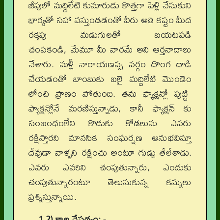
జీపులో మద్దిలేటి కుమారుడు కొత్తగా పెళ్లి చేసుకుని
భార్యతో సహా వస్తుండడంతో వీరు అతి కష్టం మీద
రక్తపు మడుగులతో బయటపడి
చంపకండి, మేమూ మీ వారమే అని ఆర్తనాదాలు
చేశారు. మళ్లీ నారాయణప్ప వర్గం దొంగ దాడి
చేయడంతో బాంబుకు బలై మద్దిలేటి మొండెం
లోంచి ప్రాణం పోతుంది. తను ఫ్యాక్షన్లో పుట్టి
ఫ్యాక్షన్లోనే మరణిస్తున్నాడు, కానీ ఫ్యాక్షన్ కు
సంబంధంలేని కొడుకు కోడలును ఎవరు
రక్షిస్తారని మానసిక సంఘర్షణ అనుభవిస్తూ
దేవుడా వాళ్ళని రక్షించు అంటూ గుడ్లు తేలేశాడు.
ఎవరు ఎవరిని చంపుతున్నారు, ఎందుకు
చంపుతున్నారంటూ తెలుసుకున్న కన్నులు
ప్రశ్నిస్తున్నాయి.
1.2) కాల నేపథ్యం: -