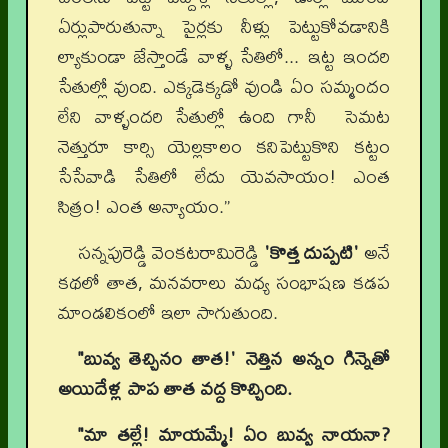
ఏర్లుపారుతున్నా పైర్లకు నీళ్లు పెట్టుకోవడానికి
ల్యాకుండా జేస్తాండే వాళ్ళ సేతిలో... ఇట్ట ఇందరి
సేతుల్లో వుంది. ఎక్కడెక్కడో వుండి ఏం సమ్మందం
లేని వాళ్ళందరి సేతుల్లో ఉంది గానీ సెమట
నెత్తురూ కార్సి యెల్లకాలం కనిపెట్టుకొని కట్టం
సేసేవాడి సేతిలో లేదు యెవసాయం! ఎంత
సిత్రం! ఎంత అన్యాయం.”
సన్నపురెడ్డి వెంకటరామిరెడ్డి
'కొత్త దుప్పటి'
అనే
కథలో తాత, మనవరాలు మధ్య సంభాషణ కడప
మాండలికంలో ఇలా సాగుతుంది.
"బువ్వ తెచ్చినం తాత!' నెత్తిన అన్నం గిన్నెతో
అయిదేళ్ల పాప తాత వద్ద కొచ్చింది.
"మా తల్లే! మాయమ్మే! ఏం బువ్వ నాయనా?