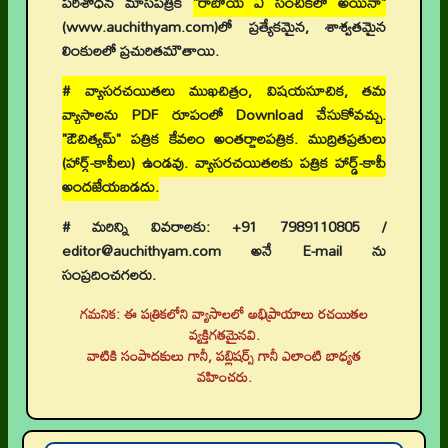
పరిశోధన మాసపత్రిక
"రాబోయే ఏ సంచికలో అయినా"
(www.auchithyam.com)లో ప్రత్యేకమైన, శాశ్వతమైన
లింకులలో ప్రచురితమౌతాయి.
# వ్యాసరచయితలు ముఖచిత్రం, విషయసూచిక, తమ
వ్యాసాలను PDF రూపంలో Download చేసుకోవచ్చు.
"ఔచిత్యమ్" పత్రిక కేవలం అంతర్జాలపత్రిక. ముద్రితప్రతులు
(హార్డ్-కాపీలు) ఉండవు. వ్యాసరచయితలకు పత్రిక హార్డ్-కాపీ
అందజేయబడదు.
# మరిన్ని వివరాలకు: +91 7989110805 /
editor@auchithyam.com అనే E-mail ను
సంప్రదించగలరు.
గమనిక: ఈ పత్రికలోని వ్యాసాలలో అభిప్రాయాలు రచయితల
వ్యక్తిగతమైనవి.
👉 నవతరం పరిశోధనలు
వాటికి సంపాదకులు గానీ, పబ్లిషర్స్ గానీ ఎలాంటి బాధ్యత
వహించరు.
👉 Current Issue
👉 Call for Papers