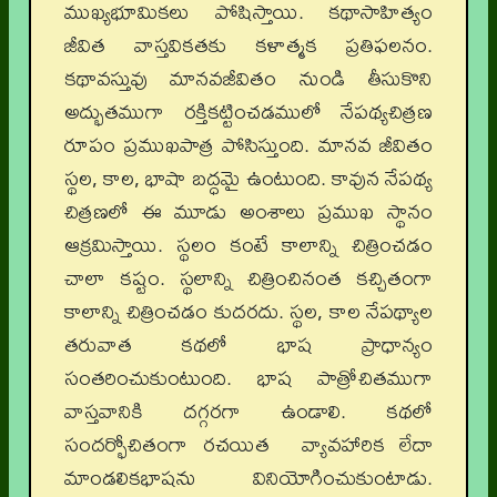
ముఖ్యభూమికలు పోషిస్తాయి. కథాసాహిత్యం
జీవిత వాస్తవికతకు కళాత్మక ప్రతిఫలనం.
కథావస్తువు మానవజీవితం నుండి తీసుకొని
అద్భుతముగా రక్తికట్టించడములో నేపథ్యచిత్రణ
రూపం ప్రముఖపాత్ర పోసిస్తుంది. మానవ జీవితం
స్థల, కాల, భాషా బద్ధమై ఉంటుంది. కావున నేపథ్య
చిత్రణలో ఈ మూడు అంశాలు ప్రముఖ స్థానం
ఆక్రమిస్తాయి. స్థలం కంటే కాలాన్ని చిత్రించడం
చాలా కష్టం. స్థలాన్ని చిత్రించినంత కచ్చితంగా
కాలాన్ని చిత్రించడం కుదరదు. స్థల, కాల నేపథ్యాల
తరువాత కథలో భాష ప్రాధాన్యం
సంతరించుకుంటుంది. భాష పాత్రోచితముగా
వాస్తవానికి దగ్గరగా ఉండాలి. కథలో
సందర్భోచితంగా రచయిత వ్యావహారిక లేదా
మాండలికభాషను వినియోగించుకుంటాడు.