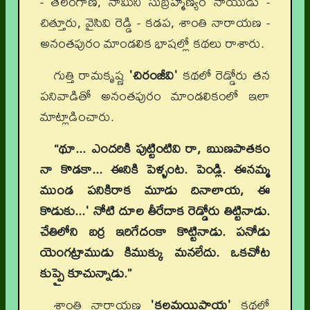
- తెలంగాణ, నామిని సుబ్రహ్మణ్యం నాయుడు -
చిత్తూరు, వైసివి రెడ్డి - కడప, శాంతి నారాయణ -
అనంతపురం మాండలిక భాషల్లో కథలు రాశారు.
గుత్తి రామకృష్ణ
'చిరంజీవి'
కథలో రెడ్డోరు తన
పనివాడితో అనంతపురం మాండలికంలో ఇలా
మాట్లాడించారు.
“థూ... ఎందరికి పుట్టింటివి రా, ఋణపాతకం
నా కొడకా... ఈనికి పెళ్ళంట. పెండ్లి. ఈనమ్మ
ముండ పనికిరాక మూడు దినాలాయ, ఈ
కొడుకు...' నోటి దూల తీరేదాక రెడ్డోరు తిట్టినాడు.
చేతిలోని బర్ర ఇరిగేదంకా కొట్టినాడు. పనోడు
యెంగట్రాముడు కిముక్కు మనలేదు. ఒకచోట
కుప్పై కూచున్నాడు.”
శాంతి నారాయణ
'కల్లమయిపాయ'
కథలో