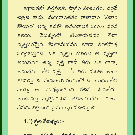
కథానికలో వర్ణనలకు స్థానం పరిమితం. వర్ణనే
చిత్రణ కాదు. మధురాంతకం రాజారాం 'ఎడారి
కోయిల' అన్న కథలో అవసరానికి మించి వర్ణన
కలదు. నేపథ్యంలో జీవితానుభవం లేదా
వృత్తిపరమైన జీవితానుభవం కూడా కీలకపాత్ర
నిర్వహిస్తుంది. ఒక వృత్తిని గురించి ఆ వృత్తిలో
అనుభవం ఉన్న వ్యక్తి రాసే తీరు ఒక లాగా,
అనుభవం లేని వ్యక్తి రాసే తీరు మరొక లాగా
కనిపిస్తుంది. వ్యవసాయరంగంతో సంబంధం లేని
వాళ్ళు ఆ నేపథ్యంలోంచి రచన చేయలేరు.
అందువల్ల వృత్తిపరమైన జీవితానుభవం కూడా
నేపథ్య చిత్రణలో ప్రాముఖ్యం వహిస్తుంది.
1.1) స్థల నేపథ్యం: -