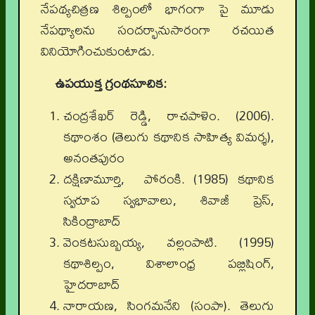
నేపథ్యచిత్రణ శిల్పంలో భాగంగా పై మూడు
నేపథ్యాలను సందర్భానుసారంగా రచయిత
వినియోగించుకుంటాడు.
ఉపయుక్త గ్రంథసూచిక:
చంద్రశేఖర్ రెడ్డి, రాచపాళెం. (2006).
కథాంశం (తెలుగు కథానిక సాహిత్య విమర్శ),
అనంతపురం
దక్షిణామూర్తి, పోరంకి. (1985) కథానిక
స్వరూప స్వభావాలు, శివాజీ ప్రెస్,
సికింద్రాబాద్
వెంకటసుబ్బయ్య, వల్లంపాటి. (1995)
కథాశిల్పం, విశాలాంధ్ర పబ్లిషింగ్,
హైదరాబాద్
నారాయణ, సింగమనేని (సంపా). తెలుగు