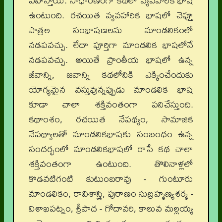
వహిస్తాయి. సాధారణంగా కథలో వ్యవహారిక భాష
ఉంటుంది. రచయిత వ్యవహారిక భాషలో చెప్తూ
పాత్రల సంభాషణలను మాండలికంలో
నడపవచ్చు. లేదా పూర్తిగా మాండలిక భాషలోనే
నడపవచ్చు. అయితే ప్రాంతీయ భాషలో ఉన్న
జీవాన్ని, జవాన్ని కథలోనికి ఎక్కించేందుకు
యోగ్యమైన వస్తువున్నప్పుడు మాండలిక భాష
కూడా చాలా శక్తివంతంగా పనిచేస్తుంది.
కథాంశం, రచయిత నేపథ్యం, సామాజిక
నేపథ్యాలతో మాండలికభాషకు సంబంధం ఉన్న
సందర్భంలో మాండలికభాషలో రాసే కథ చాలా
శక్తివంతంగా ఉంటుంది. తొలినాళ్లలో
కొడవటిగంటి కుటుంబరావు - గుంటూరు
మాండలికం, రావిశాస్త్రి, పురాణం సుబ్రహ్మణ్యశర్మ -
విశాఖపట్నం, శ్రీపాద - గోదావరి, కాలువ మల్లయ్య