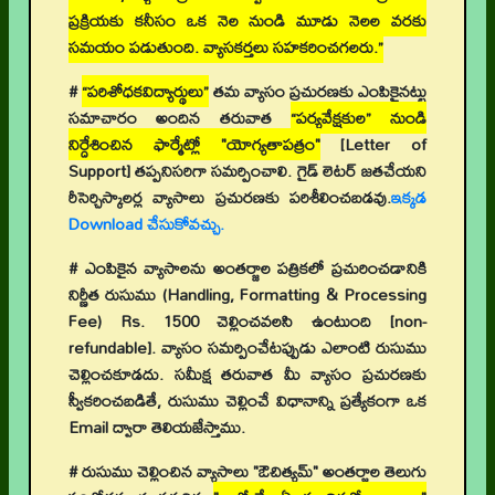
ప్రక్రియకు కనీసం ఒక నెల నుండి మూడు నెలల వరకు
సమయం పడుతుంది. వ్యాసకర్తలు సహకరించగలరు.”
#
“పరిశోధకవిద్యార్థులు”
తమ వ్యాసం ప్రచురణకు ఎంపికైనట్టు
సమాచారం అందిన తరువాత
“పర్యవేక్షకుల” నుండి
నిర్దేశించిన ఫార్మేట్లో "యోగ్యతాపత్రం"
[Letter of
Support]
తప్పనిసరిగా సమర్పించాలి. గైడ్ లెటర్ జతచేయని
రీసెర్చిస్కాలర్ల వ్యాసాలు ప్రచురణకు పరిశీలించబడవు.
ఇక్కడ
Download చేసుకోవచ్చు.
# ఎంపికైన వ్యాసాలను అంతర్జాల పత్రికలో ప్రచురించడానికి
నిర్ణీత రుసుము (Handling, Formatting & Processing
Fee) Rs. 1500 చెల్లించవలసి ఉంటుంది [non-
refundable]. వ్యాసం సమర్పించేటప్పుడు ఎలాంటి రుసుము
చెల్లించకూడదు. సమీక్ష తరువాత మీ వ్యాసం ప్రచురణకు
స్వీకరించబడితే, రుసుము చెల్లించే విధానాన్ని ప్రత్యేకంగా ఒక
Email ద్వారా తెలియజేస్తాము.
# రుసుము చెల్లించిన వ్యాసాలు "ఔచిత్యమ్" అంతర్జాల తెలుగు