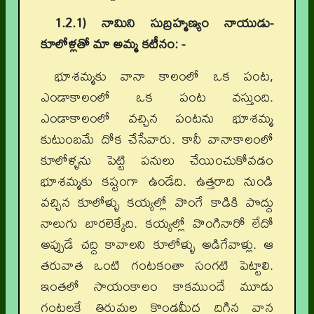
1.2.1) నామిని సుబ్రహ్మణ్యం నాయుడు-
కూలోళ్లతో మా అమ్మ కటీనం: -
భూశమ్మకు వానా కాలంలో ఒక పంట,
ఎండాకాలంలో ఒక పంట వస్తుంది.
ఎండాకాలంలో వచ్చిన పంటను భూశమ్మ
కుటుంబమే దోక చేసేవారు. కానీ వానాకాలంలో
కూలోళ్ళను పెట్టి పనులు చేయించుకోవడం
భూశమ్మకు కష్టంగా ఉండేది. ఉత్తరాది నుండి
వచ్చిన కూలోళ్ళు కయ్యల్లో వొంగే కాడికి పొద్దు
నాలుగు బారలెక్కేది. కయ్యల్లో వొంగినారో లేదో
అప్పుడే చద్ది కావాలని కూలోళ్ళు అడిగేవాళ్లు. ఆ
తరువాత ఒంటి గంటకంతా సంగటి పెట్టాలి.
ఇంతలో సాయంకాలం కాకముందే మూడు
గంటలకే తిరుమల కొండమీద దిగిన వాన