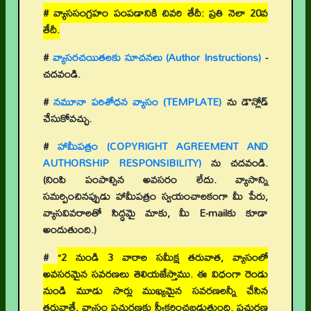
# వ్యాససంగ్రహం పంపడానికి చివరి తేదీ: ప్రతి నెలా 20వ
తేదీ.
#
వ్యాసరచయితలకు సూచనలు (Author Instructions)
-
చదవండి.
#
నమూనా పరిశోధన వ్యాసం (TEMPLATE)
ను డౌన్లోడ్
చేసుకోవచ్చు.
#
హామీపత్రం (COPYRIGHT AGREEMENT AND
AUTHORSHIP RESPONSIBILITY)
ను చదవండి.
(నింపి పంపాల్సిన అవసరం లేదు. వ్యాసాన్ని
సమర్పించినప్పుడు హామీపత్రం స్వయంచాలకంగా మీ పేరు,
వ్యాసవివరాలతో సిద్ధమై మాకు, మీ E-mailకు కూడా
అందుతుంది.)
#
“2 నుండి 3 వారాల సమీక్ష తరువాత, వ్యాసంలో
అవసరమైన సవరణలు తెలియజేస్తాము. ఈ విధంగా రెండు
నుండి మూడు సార్లు ముఖ్యమైన సవరణలన్నీ చేసిన
తరువాతే, వ్యాసం ప్రచురణకు స్వీకరించబడుతుంది. ప్రచురణ