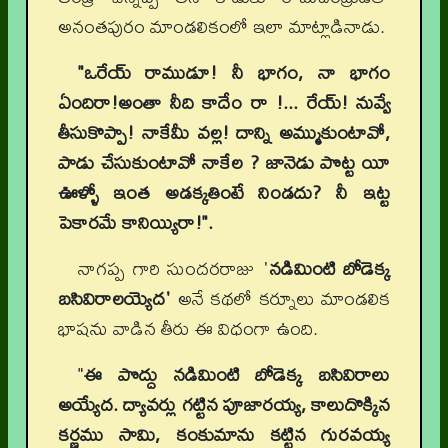
అనంతపురం మాండలికంలో ఇలా మాట్లాడినాడు.
"ఒరేయ్ రాముడూ! నీ భాగం, నా భాగం
ఏందిరా!అంతా నీది కాదేం రా !... రేయ్! నువ్వే
తీసుకొప్పా! నాకేమీ వల్ల! దాన్ని అమ్ముకుంటావో,
పాడు చేసుకుంటావో నాకేల ? జానెడు పొట్ట యీ
ఊళ్ళో ఇంత అడక్కతింటే నిండదు? నీ ఇట్ట
పెకారమే కానియ్యిరా!".
నాగప్ప గారి సుందరరాజు '
నడిమింటి బోడెక్క
బసివిరాలయ్యెద'
అనే కథలో కర్నూలు మాండలిక
భాషను వాడిన తీరు ఈ విధంగా ఉంది.
"
ఈ పొద్దు నడిమింటి బోడెక్క బసివిరాలు
అయ్యేద. ద్యావర్లు గట్టిన పూజారయ్య, కాలుదొక్కిన
కర్ణము సామి, కంకుమాను కట్టిన గురవయ్య