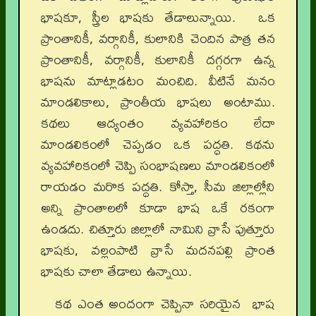
భాషకూ, స్త్రీల భాషకు తేడాలున్నాయి. ఒక
ప్రాంతానికీ, వర్గానికీ, కులానికి చెందిన పాత్ర తన
ప్రాంతానికీ, వర్గానికీ, కులానికీ దగ్గరగా ఉన్న
భాషను మాట్లాడటం మంచిది. వీటినే మనం
మాండలికాలు, ప్రాంతీయ భాషలు అంటాము.
కథలు ఆద్యంతం వ్యవహారికం లేదా
మాండలికంలో చెప్పడం ఒక పద్ధతి. కథను
వ్యవహారికంలో చెప్పి సంభాషణలు మాండలికంలో
రాయడం మరొక పద్ధతి. కోస్తా, సీమ జిల్లాల్లోని
అన్ని ప్రాంతాలలో కూడా భాష ఒకే రకంగా
ఉండదు. చిత్తూరు జిల్లాలో నామిని వ్రాసే పుత్తూరు
భాషకు, వల్లంపాటి వ్రాసే మదనపల్లి ప్రాంత
భాషకు చాలా తేడాలు ఉన్నాయి.
కథ ఎంత అందంగా చెప్పినా సరియైన భాష