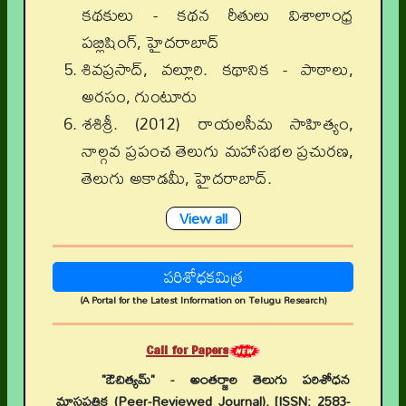
కథకులు - కథన రీతులు విశాలాంధ్ర
పబ్లిషింగ్, హైదరాబాద్
శివప్రసాద్, వల్లూరి. కథానిక - పాఠాలు,
అరసం, గుంటూరు
శశిశ్రీ. (2012) రాయలసీమ సాహిత్యం,
నాల్గవ ప్రపంచ తెలుగు మహాసభల ప్రచురణ,
తెలుగు అకాడమీ, హైదరాబాద్.
View all
పరిశోధకమిత్ర
(A Portal for the Latest Information on Telugu Research)
Call for Papers
"ఔచిత్యమ్" - అంతర్జాల తెలుగు పరిశోధన
మాసపత్రిక (Peer-Reviewed Journal), [ISSN: 2583-