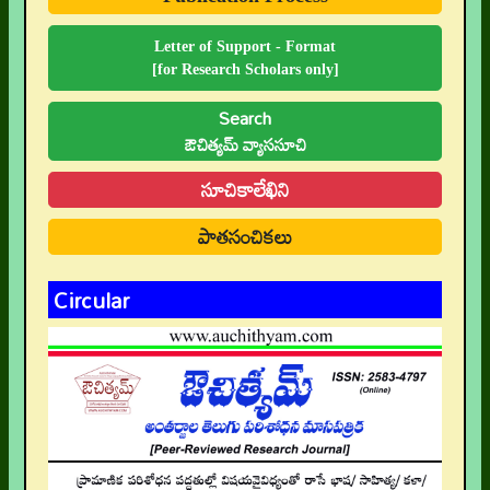
Letter of Support - Format
[for Research Scholars only]
Search
ఔచిత్యమ్ వ్యాససూచి
సూచికాలేఖిని
పాతసంచికలు
Circular