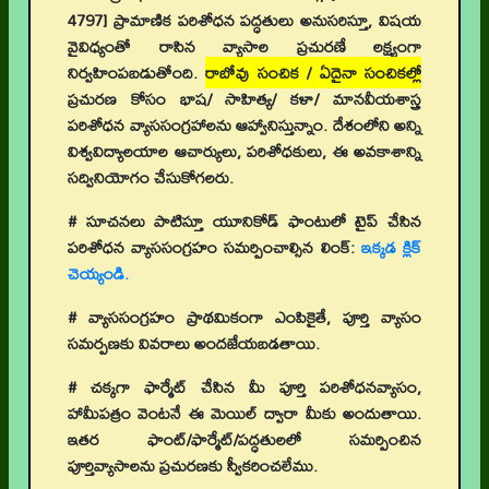
4797] ప్రామాణిక పరిశోధన పద్ధతులు అనుసరిస్తూ, విషయ
వైవిధ్యంతో రాసిన వ్యాసాల ప్రచురణే లక్ష్యంగా
నిర్వహింపబడుతోంది.
రాబోవు సంచిక / ఏదైనా సంచికల్లో
ప్రచురణ కోసం భాష/ సాహిత్య/ కళా/ మానవీయశాస్త్ర
పరిశోధన వ్యాససంగ్రహాలను ఆహ్వానిస్తున్నాం. దేశంలోని అన్ని
విశ్వవిద్యాలయాల ఆచార్యులు, పరిశోధకులు, ఈ అవకాశాన్ని
సద్వినియోగం చేసుకోగలరు.
# సూచనలు పాటిస్తూ యూనికోడ్ ఫాంటులో టైప్ చేసిన
పరిశోధన వ్యాససంగ్రహం సమర్పించాల్సిన లింక్:
ఇక్కడ క్లిక్
చెయ్యండి.
# వ్యాససంగ్రహం ప్రాథమికంగా ఎంపికైతే, పూర్తి వ్యాసం
సమర్పణకు వివరాలు అందజేయబడతాయి.
# చక్కగా ఫార్మేట్ చేసిన మీ పూర్తి పరిశోధనవ్యాసం,
హామీపత్రం వెంటనే ఈ మెయిల్ ద్వారా మీకు అందుతాయి.
ఇతర ఫాంట్/ఫార్మేట్/పద్ధతులలో సమర్పించిన
పూర్తివ్యాసాలను ప్రచురణకు స్వీకరించలేము.