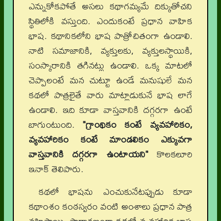
ఎన్నుకోకపోతే అసలు కథాగమ్యమే దిక్కుతోచని
స్థితిలోకి వస్తుంది. ఎందుకంటే ప్రధాన వాహిక
భాష. కథానికలోని భాష పాత్రోచితంగా ఉండాలి.
నాటి సమాజానికి, వ్యక్తులకు, వ్యక్తులస్థాయికి,
సంస్కారానికి తగినట్లు ఉండాలి. ఒక్క మాటలో
చెప్పాలంటే మన చుట్టూ ఉండే మనుషులే మన
కథలో పాత్రలైతే వారు మాట్లాడుకునే భాష లాగే
ఉండాలి. ఇది కూడా వాస్తవానికి దగ్గరగా ఉంటే
బాగుంటుంది.
"గ్రాంథికం కంటే వ్యవహారికం
,
వ్యవహారికం కంటే మాండలికం ఎక్కువగా
వాస్తవానికి దగ్గరగా ఉంటాయని"
కొలకలూరి
ఇనాక్ తెలిపారు.
కథలో భాషను ఎంచుకునేటప్పుడు కూడా
కథాంశం కంఠస్వరం వంటి అంశాలు ప్రధాన పాత్ర