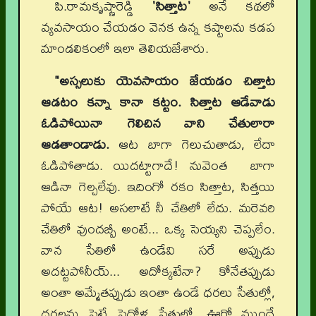
పి.రామకృష్ణారెడ్డి
'సిత్తాట'
అనే కథలో
వ్యవసాయం చేయడం వెనక ఉన్న కష్టాలను కడప
మాండలికంలో ఇలా తెలియజేశారు.
"అస్సలుకు యెవసాయం జేయడం చిత్తాట
ఆడటం కన్నా కానా కట్టం. సిత్తాట ఆడేవాడు
ఓడిపోయినా
గెలిచిన వాని చేతులారా
ఆడతాండాడు.
ఆట బాగా గెలుచుతాడు, లేదా
ఓడిపోతాడు. యిదట్టాగాదే! నువెంత బాగా
ఆడినా గెల్చలేవు. ఇదింగో రకం సిత్తాట, సిత్తయి
పోయే ఆట! అసలాటే నీ చేతిలో లేదు. మరెవరి
చేతిలో వుందబ్బీ అంటే... ఒక్క సెయ్యని చెప్పలేం.
వాన సేతిలో ఉండేవి సరే అప్పుడు
అదట్టపోనీయ్... అదోక్కటేనా? కోనేతప్పుడు
అంతా అమ్మేతప్పుడు ఇంతా ఉండే ధరలు సేతుల్లో,
దరలను పెట్టే పెద్దోళ్ల సేతుల్లో, ఊర్లో ముందే