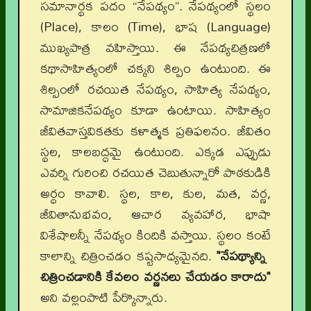
సమానార్థక పదం “నేపథ్యం”. నేపథ్యంలో స్థలం
(Place), కాలం (Time), భాష (Language)
ముఖ్యపాత్ర వహిస్తాయి. ఈ నేపథ్యచిత్రణలో
కథాసాహిత్యంలో చక్కని శిల్పం ఉంటుంది. ఈ
శిల్పంలో రచయిత నేపథ్యం, సాహిత్య నేపథ్యం,
సామాజికనేపథ్యం కూడా ఉంటాయి. సాహిత్యం
జీవితవాస్తవికతకు కళాత్మక ప్రతిఫలనం. జీవితం
స్థల, కాలబద్ధమై ఉంటుంది. ఎక్కడ ఎప్పుడు
ఎవర్ని గురించి రచయిత చెబుతున్నారో పాఠకుడికి
అర్థం కావాలి. స్థల, కాల, కుల, మత, వర్ణ,
జీవితానుభవం, ఆచార వ్యవహార, భాషా
విశేషాలన్నీ నేపథ్యం కిందికి వస్తాయి. స్థలం కంటే
కాలాన్ని చిత్రించడం కష్టసాధ్యమైనది.
"నేపథ్యాన్ని
చిత్రించడానికి కేవలం వర్ణనలు చేయడం కారా
దు"
అని వల్లంపాటి పేర్కొన్నారు.