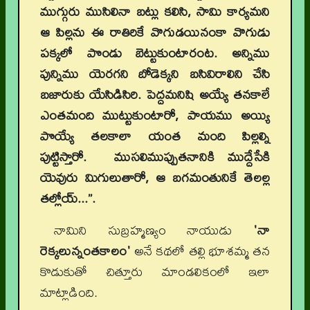
ముగ్గురు ముసిలినా బట్లు కలిసి, సామి కార్యమని
ఆ పిల్లను ఈ రాతిరికే వొగుడయినంకా వొగుడు
పక్కలో పొండు బెట్టుకుంటారంట. అన్నిము
పున్నిము యెరగని బోడెక్కని బసివిరాలిని చేసి
బజారుకు యేసిడిసిరి. పెద్దమనిషి అయ్యే తనకాలే
ఎంతమంది ముట్టుకుంటారో, పాయము అయ్యి
పొయ్యే తలకాలా యంత మంది పిల్లల్ని
పుట్టిస్తారో. ముసలిముప్పుతనానికి ముద్దేసేకి
యెవురు మిగులుతారో, ఆ బగమంతునికే తెలల్ల
తల్లోయ్...”.
నామిని సుబ్రహ్మణ్యం నాయుడు
'నా
రెక్కలున్నంతకాలం'
అనే కథలో తల్లి భూశమ్మ తన
కొడుకుతో చిత్తూరు మాండలికంలో ఇలా
మాట్లాడింది.