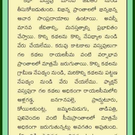
కథా వస్తువు మానవ జీవితం నుండి
తీసుకోబడుతుంది. విభిన్న ప్రాంతాలలో భిన్నభిన్న
ఆచార సాంప్రదాయాలు ఉంటాయి. అవన్నీ
మానవ జీవితాన్ని, మనస్తత్వాన్ని ప్రభావితం
చేస్తాయి. కొన్ని కథలను కొన్ని నేపథ్యాల నుండి
వేరు చేయలేము. కరువు కాటకాలు వస్తువులుగా
గల కథలు రాయలసీమ వంటి వర్షాభావ
ప్రాంతాలలో మాత్రమే జరుగుతాయి. కొన్ని కథలను
గ్రామీణ నేపథ్యం నుండి, మరికొన్ని కథలను పట్టణ
నేపథ్యం నుండి వేరు చేయలేము. ఫ్యాక్షన్
వస్తువుగా గల కథలు అధికంగా రాయలసీమలోని
ఆళ్లగడ్డ, బనగానపల్లె, ప్రొద్దుటూరు,
కోయిలకుంట్ల, జమ్మలమడుగు, తాడిపత్రి,
పులివెందల వంటి సీమప్రాంతాలలో మాత్రమే
అధికంగా జరుగుతున్నట్లు అవగతం అవుతుంది.