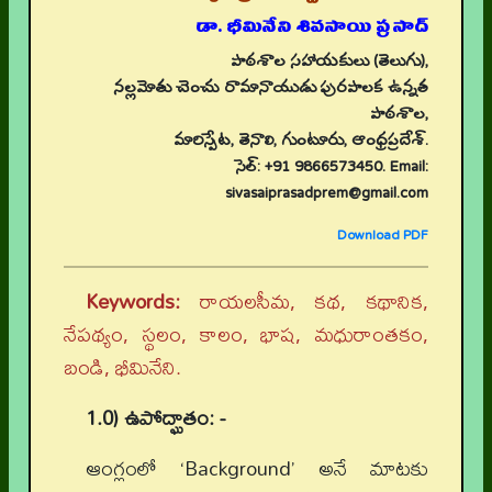
డా. భీమినేని శివసాయి ప్రసాద్
పాఠశాల సహాయకులు (తెలుగు),
నల్లమోతు చెంచు రామానాయుడు పురపాలక ఉన్నత
పాఠశాల,
మారిస్పేట, తెనాలి, గుంటూరు, ఆంధ్రప్రదేశ్.
సెల్: +91 9866573450. Email:
sivasaiprasadprem@gmail.com
Download PDF
Keywords:
రాయలసీమ, కథ, కథానిక,
నేపథ్యం, స్థలం, కాలం, భాష, మధురాంతకం,
బండి, భీమినేని.
1.0) ఉపోద్ఘాతం: -
ఆంగ్లంలో ‘Background’ అనే మాటకు