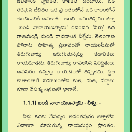
జీవితానికి స్థానికత, కాలికత ఉంటాయి. ఒక
రకమైన జీవితం ఒక ప్రాంతంలోనే ఒక కాలంలోనే
ఉండడానికి అవకాశం ఉంది. అనంతపురం జిల్లా
'బండి నారాయణస్వామి' రచించిన 'నీళ్లు' కథ
రాజమండ్రి నుండి రావడానికి వీల్లేదు. తెలంగాణ
పోరాట సాహిత్య ప్రభావంతో రాయలసీమలో
తిరుగుబాట్లు జరుగుతున్నట్లు కథానికలు
రాయకూడదు. తిరుగుబాట్లు రావలసిన పరిస్థితులు
అవసరం ఉన్నట్లు రాయడంలో తప్పులేదు. స్థల
కాలాలలాగే సమాజంలోని కుల, మత, వర్ణాలు
కూడా నేపథ్య చిత్రణలో భాగాలే.
1.1.1) బండి నారాయణస్వామి - నీళ్లు: -
నీళ్లు కథకు నేపథ్యం అనంతపురం జిల్లాలోని
ఎడారిగా మారుతున్న రాయదుర్గం ప్రాంతం.