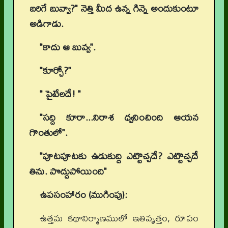
బరిగే బువ్వా?" నెత్తి మీద ఉన్న గిన్నె అందుకుంటూ
అడిగాడు.
"కాదు ఆ బువ్వ".
"కూర్చో?"
" పైటేలదే! "
"సద్ది కూరా...నిరాశ ధ్వనించింది ఆయన
గొంతులో".
"పూటపూటకు ఉడుకుద్ది ఎట్టొచ్చదే? ఎట్టొచ్చదే
తిను. పొద్దుపోయింది"
ఉపసంహారం (ముగింపు):
ఉత్తమ కథానిర్మాణములో ఇతివృత్తం, రూపం