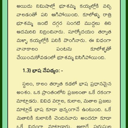
అయిదు నిమిషాల్లో భూశమ్మ కయ్యల్లోకి వచ్చి
వాలడంతో పని ఆగిపోయింది. కూలోళ్ళు రాత్రి
భూశమ్మ ఇంటి దగ్గర సంగటి ముద్దలు తిని
ఆదమరిచి నిద్రించినారు. సూర్యోదయం తర్వాత
మళ్ళా కయ్యల్లోకి పనికి వొంగినారు. ఈ విధంగా
వానాకాలం పంటను కూలోళ్ళతో
చేయించుకోవడంలో భూశమ్మ విసిగిపోయింది.
1.3) భాష నేపథ్యం: -
స్థలం, కాలం తర్వాత కథలో భాష ప్రధానమైన
అంశం. ఒక ప్రాంతంలోని ప్రజలంతా ఒకే రకంగా
మాట్లాడరు. వివిధ వర్గాల, కులాల, మతాల ప్రజలు
మాట్లాడే భాష కూడా భిన్నంగానే ఉంటుంది. ఒకే
మతానికి కులానికి చెందినవారు అందరూ కూడా
ఒకే విధంగా మాట్లాడారు. అలాగే పురుషుల