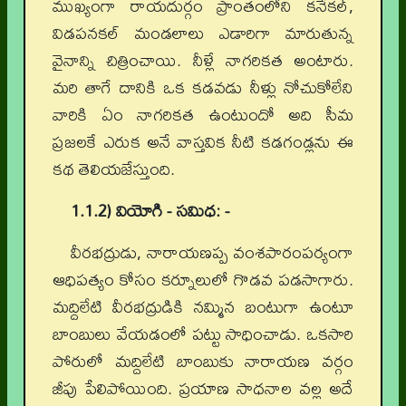
ముఖ్యంగా రాయదుర్గం ప్రాంతంలోని కనేకల్,
విడపనకల్ మండలాలు ఎడారిగా మారుతున్న
వైనాన్ని చిత్రించాయి. నీళ్లే నాగరికత అంటారు.
మరి తాగే దానికి ఒక కడవడు నీళ్లు నోచుకోలేని
వారికి ఏం నాగరికత ఉంటుందో అది సీమ
ప్రజలకే ఎరుక అనే వాస్తవిక నీటి కడగండ్లను ఈ
కథ తెలియజేస్తుంది.
1.1.2) వియోగి - సమిధ: -
వీరభద్రుడు, నారాయణప్ప వంశపారంపర్యంగా
ఆధిపత్యం కోసం కర్నూలులో గొడవ పడసాగారు.
మద్దిలేటి వీరభద్రుడికి నమ్మిన బంటుగా ఉంటూ
బాంబులు వేయడంలో పట్టు సాధించాడు. ఒకసారి
పోరులో మద్దిలేటి బాంబుకు నారాయణ వర్గం
జీపు పేలిపోయింది. ప్రయాణ సాధనాల వల్ల అదే