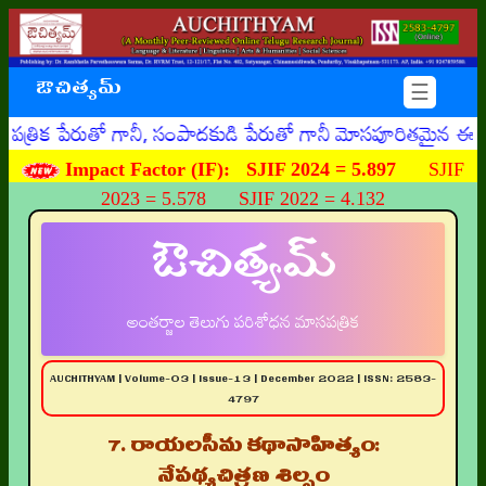
ఔచిత్యమ్
☰
రుతో గానీ, సంపాదకుడి పేరుతో గానీ మోసపూరితమైన ఈమెయిళ్ళు, ఊ
Impact Factor (IF):
SJIF 2024 = 5.897
SJIF
2023 = 5.578 SJIF 2022 = 4.132
ఔచిత్యమ్
అంతర్జాల తెలుగు పరిశోధన మాసపత్రిక
AUCHITHYAM | Volume-03 | Issue-13 | December 2022 | ISSN: 2583-
4797
7. రాయలసీమ కథాసాహిత్యం:
నేపథ్యచిత్రణ శిల్పం