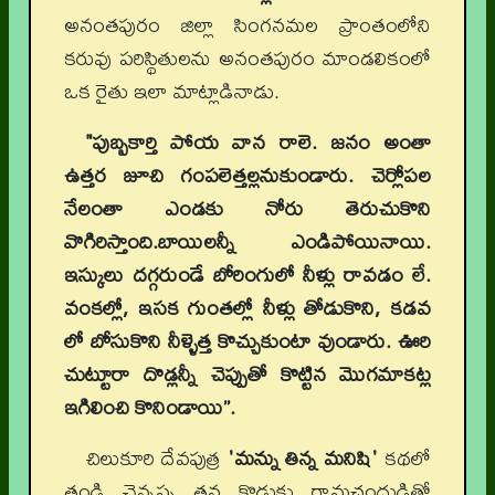
అనంతపురం జిల్లా సింగనమల ప్రాంతంలోని
కరువు పరిస్థితులను అనంతపురం మాండలికంలో
ఒక రైతు ఇలా మాట్లాడినాడు.
"పుబ్బకార్తి పోయ వాన రాలె. జనం అంతా
ఉత్తర జూచి గంపలెత్తల్లనుకుండారు. చెర్లోపల
నేలంతా ఎండకు నోరు తెరుచుకొని
వొగిరిస్తాంది.బాయిలన్నీ ఎండిపోయినాయి.
ఇస్కులు దగ్గరుండే బోరింగులో నీళ్లు రావడం లే.
వంకల్లో, ఇసక గుంతల్లో నీళ్లు తోడుకొని, కడవ
లో బోసుకొని నీళ్ళెత్త కొచ్చుకుంటా వుండారు. ఊరి
చుట్టూరా దొడ్లన్నీ చెప్పుతో కొట్టిన మొగమాకట్ల
ఇగిలించి కొనిండాయి”.
చిలుకూరి దేవపుత్ర
'మన్ను తిన్న మనిషి'
కథలో
తండ్రి చెన్నప్ప తన కొడుకు రామచంద్రుడితో