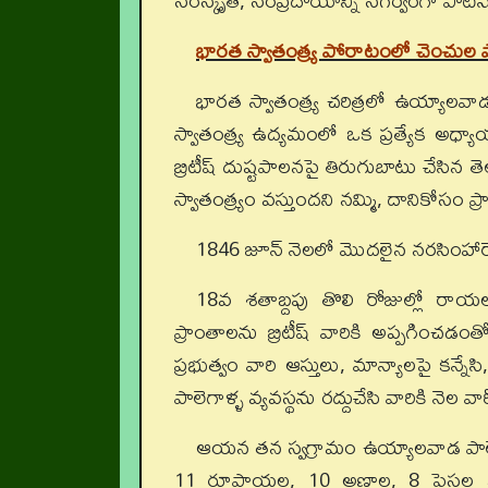
సంస్కృతీ, సంప్రదాయాన్ని సగర్వంగా పాట
భారత స్వాతంత్య్ర పోరాటంలో చెంచుల పా
భారత స్వాతంత్య్ర చరిత్రలో ఉయ్యాల
స్వాతంత్య్ర ఉద్యమంలో ఒక ప్రత్యేక అధ్
బ్రిటీష్‌ దుష్టపాలనపై తిరుగుబాటు చేసి
స్వాతంత్య్రం వస్తుందని నమ్మి, దానికోసం ప
1846 జూన్‌ నెలలో మొదలైన నరసింహార
18వ శతాబ్దపు తొలి రోజుల్లో రాయ
ప్రాంతాలను బ్రిటీష్‌ వారికి అప్పగించడంతో ప
ప్రభుత్వం వారి ఆస్తులు, మాన్యాలపై కన్నేస
పాలెగాళ్ళ వ్యవస్థను రద్దుచేసి వారికి నెల
ఆయన తన స్వగ్రామం ఉయ్యాలవాడ పాలెగాడ
11 రూపాయల, 10 అణాల, 8 పైసల భరణం