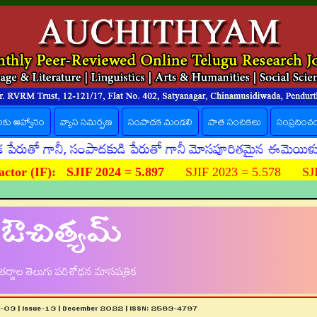
లకు ఆహ్వానం
వ్యాస సమర్పణ
సంపాదక మండలి
పాత సంచికలు
సంప్రదించ
ో గానీ, సంపాదకుడి పేరుతో గానీ మోసపూరితమైన ఈమెయిళ్ళు, ఊహిం
ctor (IF):
SJIF 2024 = 5.897
SJIF 2023 = 5.578 SJIF
ఔచిత్యమ్
ర్జాల తెలుగు పరిశోధన మాసపత్రిక
e-03 | Issue-13 | December 2022 | ISSN: 2583-4797