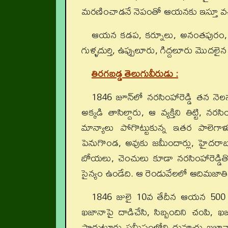
మరణించాడనే నెపంతో ఆయనకు ఇస్తూ వచ్చిన
ఆయన కడప, కర్నూలు, అనంతపురం, బళ్
గుళ్ళదుర్తి, ఉప్పులూరు, గిద్దలూరు మొదలె
తిరగబడ్డ తెలుగువీరుడు :
1846 జూన్‌లో నరసింహారెడ్డి తన 
అక్కడి తాసిల్దారు, ఆ వ్యక్తిని తిట్టి, న
మాన్యాలు పోగొట్టుకున్న ఇతర పాలెగా
పెనుగొండ, అవుకు జమీందార్లు, హైదరాబా
బోయలు, చెంచులు కూడా నరసింహారెడ్డితో 
సైన్యం ఉండేది. ఆ రెండువేలలో ఆదిమజాతి
1846 జులై 10వ తేదీన ఆయన 500 
ఖజానాపై దాడిచేసి, సిబ్బందిని చంపి,
ప్రొద్దుటూరు సమీపంలోని దువ్వూరు ఖజానాన