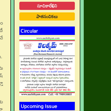
సూచికాలేఖిని
పాతసంచికలు
టం
దే
Circular
నే
ి.
ీమ
్‌
తూ
కు
Upcoming Issue
గా