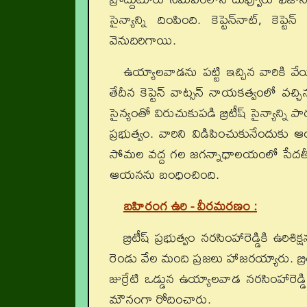
సైన్యాన్ని దింపింది. కెప్టెన్‌నాట్‌, క
వెనుదిరిగాయి.
ఉయ్యాలవాడను పట్టి ఇచ్చిన వారికి వే
తేదీన కెప్టెన్‌ వాట్సన్‌ నాయకత్వంలో వచ
సైన్యంతో విరుచుకుపడి బ్రిటీష్‌ సైన్యాన్ని
ప్రభుత్వం. వారిని విడిపించుకునేందుక
సోమల వద్ద గల జగన్నాధాలయంలో సేదతీరుతున్
ఆయనను బంధించింది.
బహిరంగ ఉరి
-
వీరమరణం :
బ్రిటీష్‌ ప్రభుత్వం నరసింహారెడ్డికి 
రెండు వేల మంది ప్రజలు హాజరయ్యారు. బ్
జుర్రేటి ఒడ్డున ఉయ్యాలవాడ నరసింహారెడ్
మౌనంగా రోదించారు.