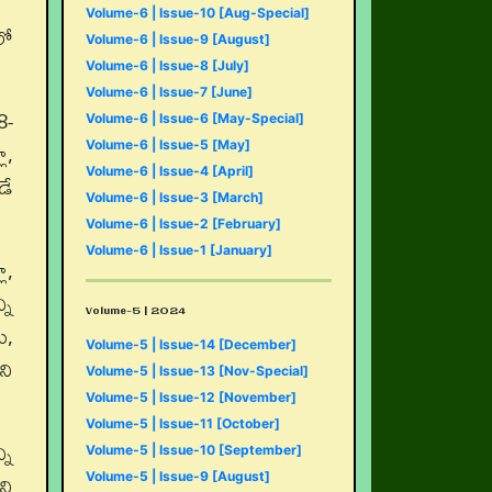
Volume-6 | Issue-10 [Aug-Special]
లో
Volume-6 | Issue-9 [August]
Volume-6 | Issue-8 [July]
Volume-6 | Issue-7 [June]
8-
Volume-6 | Issue-6 [May-Special]
ా,
Volume-6 | Issue-5 [May]
Volume-6 | Issue-4 [April]
డే
Volume-6 | Issue-3 [March]
Volume-6 | Issue-2 [February]
Volume-6 | Issue-1 [January]
ా,
ని
Volume-5 | 2024
ు,
Volume-5 | Issue-14 [December]
ని
Volume-5 | Issue-13 [Nov-Special]
Volume-5 | Issue-12 [November]
Volume-5 | Issue-11 [October]
ని
Volume-5 | Issue-10 [September]
ని
Volume-5 | Issue-9 [August]