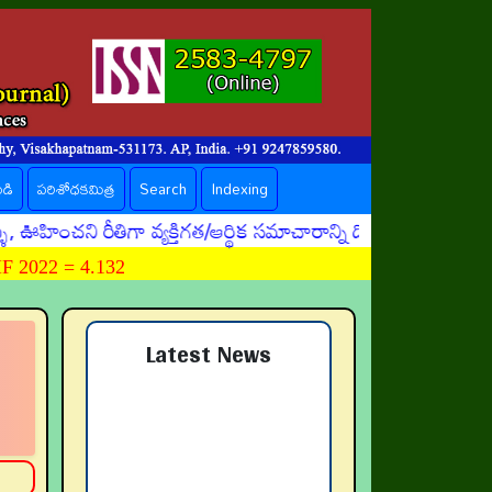
ండి
పరిశోధకమిత్ర
Search
Indexing
చని రీతిగా వ్యక్తిగత/ఆర్థిక సమాచారాన్ని దొంగిలించే ప్రమాదక
 2022 = 4.132
Latest News