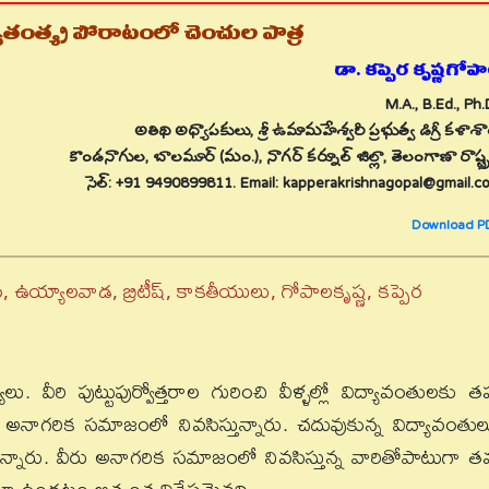
ాతంత్య్ర పోరాటంలో చెంచుల పాత్ర
డా. కప్పెర కృష్ణగోపా
M.A., B.Ed., Ph.
అతిథి అధ్యాపకులు, శ్రీ ఉమామహేశ్వరీ ప్రభుత్వ డిగ్రీ కళాశ
కొండనాగుల, బాలమూర్ (మం.), నాగర్ కర్నూల్ జిల్లా, తెలంగాణా రాష్ట్ర
సెల్: +91 9490899811. Email: kapperakrishnagopal@gmail.c
Download P
, ఉయ్యాలవాడ, బ్రిటీష్, కాకతీయులు, గోపాలకృష్ణ, కప్పెర
. వీరి పుట్టుపుర్వోత్తరాల గురించి వీళ్ళల్లో విద్యావంతులకు తప
నాగరిక సమాజంలో నివసిస్తున్నారు. చదువుకున్న విద్యావంతుల
ున్నారు. వీరు అనాగరిక సమాజంలో నివసిస్తున్న వారితోపాటుగా 