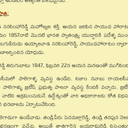
ిస్తూ ఉండటం అత్యంత విశేషమైనది.
త్ర:
వాడ నరసింహారెడ్డి మహోజ్వల శక్తి. ఆయన జరిపిన సాయుధ పోరా
యాయం 1857నాటి మొదటి భారత స్వాతంత్య్ర యుద్ధానికి పదేళ్ళ ముం
న తెలుగువీరుడు ఉయ్యాలవాడ నరసింహారెడ్డి, సాయుధపోరాటం ద్వారా
్రాణాలర్పించిన యోధుడు.
ెడ్డి తిరుగుబాటు 1847, ఫిబ్రవరి 22న ఆయన మరణంతో ముగిసింద
లసీమలో పాలెగాళ్ళ వ్యవస్థ ఉండేది. నిజాం నవాబు రాయలస
ాలెగాళ్ళు బ్రిటీష్‌ ప్రభుత్వ పాలనా వ్యవస్థ కిందికి వచ్చారు. బ్రిటీష
ి, వాటిని ఆక్రమించుకునే ఉద్దేశ్యంతో వారి అధికారాలకు కోత విధిస్
 వారీ భరణాలను ఏర్పాటుచేసింది.
ుగా ఉండేవాడు. తండ్రిపేరు పెదమల్లారెడ్డి, తండ్రి తరఫున నెల
గా వచ్చేది. అయితే తాతగారైన జయరామిరెడ్డి నిస్సంతు