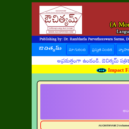
ఔచిత్యమ్
మా గురించి
ప్రస్తుత సంచిక
(current)
వ్యాసా
అప్రమత్తంగా ఉండండి. ఔచిత్యమ్ పత్రిక పేరుత
Impact Fa
అంత
AUCHITHYAM | Volum