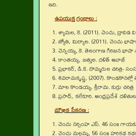
ఇది.
ఉపయుక్త గ్రంథాలు :
శ్యామల, కె. (2011). చెంచు, ద్రావిడ 
జ్యోతి, మిర్యాల. (2011). చెంచు భ
చెన్నయ్య, కె. తెలంగాణ గిరిజన భాషా 
కాంతయ్య, బత్తుల. దళిత్‌ ఆవాజ్‌
ప్రభాకర్‌, డి.కె. దొమ్మరుల చరిత్ర- సంస్
శివరామకృష్ణ, (2007). కొండకొనల్లో
మాల కొండయ్య, శ్రీరామ. కుర్రు చరిత్ర
ప్రసాద్‌, కలేకూరి. ఆంధ్రప్రదేశ్‌ దళితుల
మౌఖిక సేకరణ :
చెంచు నర్సింహ ఎస్‌. 46 సం॥ గాయక
చెంచు మల్లమ్మ, 56 సం॥ హరికథ కథకుర