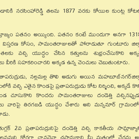
డానికి నరసింహారెడ్డి తలను 1877 వరకు కోయిల కుంట్ల కోట
రాజ్యం పతనం అయ్యింది. పతనం కంటే ముందుగా అనగా 131
 విస్తరణ కోసం, సామంతరాజులతో పోరాడుతూ గుంటూరు జిల్ల
ోతలకు వచ్చి యుద్ధం చేసిన కత్తులను శుభ్రంచేసుకొని అక్క
చులు వీరికి సహకరించారని అక్కడ ఉన్న చెంచులు చెబుతుంటారు.
ాపరుద్రుడు, నల్లమల్ల తొలి అడుగు అయిన మహబూబ్‌నగర్‌జిల్ల
ి వచ్చి ఎతైన కొండపై ప్రతాపరుద్రుడు కోట నిర్మించి, అక్కడే కొన్
ండ చూసుకొని కొందరు సామంతరాజులు దండెత్తి వచ్చినప్పుడ
చులు వారిపై తిరగబడి యుద్ధం చేశారు అని మన్ననూర్‌ గ్రామంలో
చాడు.
లక్‌ 2వ ప్రతాపరుద్రునిపై దండెత్తి వచ్చి కాకతీయ సామ్రాజ్యాన్
కలవమని కోరగా చావనైనా చస్తానుకాని మీ మతంలో చేరను అ