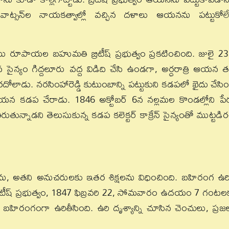
ెప్టెన్‌ వాట్సన్‌ల నాయకత్వాల్లో వచ్చిన దళాలు ఆయనను పట్టుకోల
యి రూపాయల బహుమతి బ్రిటీష్‌ ప్రభుత్వం ప్రకటించింది. జులై 2
్చిన సైన్యం గిద్దలూరు వద్ద విడిది చేసి ఉండగా, అర్ధరాత్రి ఆయన 
 పారదోలాడు. నరసింహారెడ్డి కుటుంబాన్ని పట్టుకుని కడపలో ఖైదు చేసిం
ు ఆయన కడప చేరాడు. 1846 అక్టోబర్‌ 6న నల్లమల కొండల్లోని పే
నాడని తెలుసుకున్న కడప కలెక్టర్‌ కాక్రేన్‌ సైన్యంతో ముట్టడిర
ఉరిశిక్షను, అతని అనుచరులకు ఇతర శిక్షలను విధించింది. బహిరంగ ఉరి
రిటీష్‌ ప్రభుత్వం, 1847 ఫిబ్రవరి 22, సోమవారం ఉదయం 7 గంటల
డి బహిరంగంగా ఉరితీసింది. ఉరి దృశ్యాన్ని చూసిన చెంచులు, ప్రజ