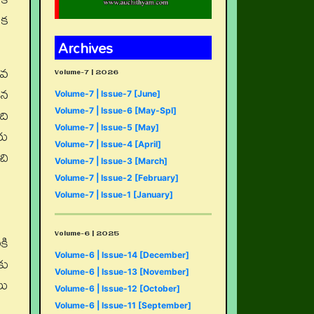
ేక
Archives
3వ
Volume-7 | 2026
తన
Volume-7 | Issue-7 [June]
ది
Volume-7 | Issue-6 [May-Spl]
Volume-7 | Issue-5 [May]
రు
Volume-7 | Issue-4 [April]
చి
Volume-7 | Issue-3 [March]
Volume-7 | Issue-2 [February]
Volume-7 | Issue-1 [January]
Volume-6 | 2025
కి
Volume-6 | Issue-14 [December]
కు
Volume-6 | Issue-13 [November]
లు
Volume-6 | Issue-12 [October]
Volume-6 | Issue-11 [September]