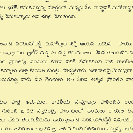
ఢల్లీికి తీసుకవెళ్తున్న మార్గంలో మధ్యప్రదేశ్‌ రాష్ట్రానికి-మహారాష్ట్ర
 చేసుకున్నాడు అని చరిత్ర చెబుతుంది.
యాలవాడ నరసింహారెడ్డి మహోజ్వల శక్తి ఆయన జరిపిన సాయ
క అధ్యాయం. బ్రిటీష్‌ దుష్టపాలనపై తిరుగుబాటు చేసిన తెలుగువీరుడ
లమల ప్రాంతపు చెంచులు కూడా వీరికి సహకరించి వారి రాజనీతి
కంగా కర్నూలు జిల్లా కోయిల కుంట్ల, పొద్దుటూరు ఖజానాలపై మెరుపుదా
తిరుగబడ్డ వారు వీర చెంచులు అని వీరిని అక్కడి ప్రాంతం వా
ంచుల పాత్ర అమోఘం. కాకతీయ సామ్రాజ్యం పాలించిన రెం
ుల గురించి భారత స్వాతంత్య్ర పోరాటంలో చెంచులు రాయల స
ుగుబాటు చేసిన తెలుగువీరుడు ఉయ్యాలవాడ నరసింహారెడ్డికి సహకరిం
ు కూడా వీరులుగా భావిస్తూ, వారి గురించి పరిచయం చేస్తున్న వ్యా