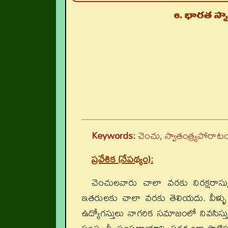
6. భారత స్వ
Keywords:
చెంచు, స్వాతంత్య్రపోరాటం
ప్రవేశిక (నేపథ్యం):
చెంచులవారు చాలా వరకు నిరక్షరాస్యులు
ఇతరులకు చాలా వరకు తెలియదు. వీళ్ళు అ
ఉద్యోగస్తులు నాగరిక సమాజంలో నివసిస్త