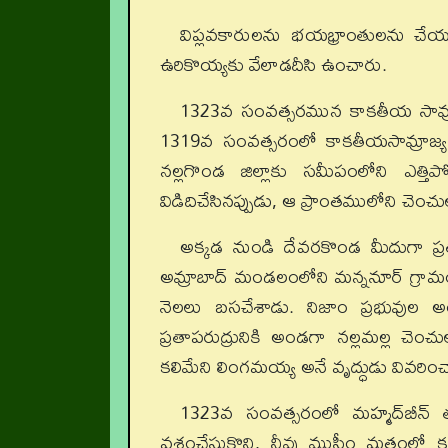
విప్లవకారులను భయభ్రాంతులను చేయ
ఉరికొయ్యకు వేలాడదీసి ఉంచారు.
1323వ సంవత్సరమున కాకతీయ సామ్
1319వ సంవత్సరంలో కాకతీయసామ్రాజ్య
నల్లగొండ జిల్లాకు సమీపంలోని ఎత్తిప
విడిదిచేసినప్పుడు, ఆ ప్రాంతములోని చెం
అక్కడ నుండి దేవరకొండ మీదుగా ప్రత
అమ్రాబాద్‌ మండలంలోని మన్ననూర్‌ గ్రామంలోక
నెలలు బసచేశాడు. నిజాం ప్రభువుల అ
ప్రతాపరుద్రునికి అండగా నల్లమల్ల చెం
కలిమేని లింగమయ్య అనే వృద్ధుడు వివరిం
1323వ సంవత్సరంలో మహ్మద్‌బీన్‌ తుగ్
వశంచేసుకొని, నీవు ముస్లీం మతంలో 