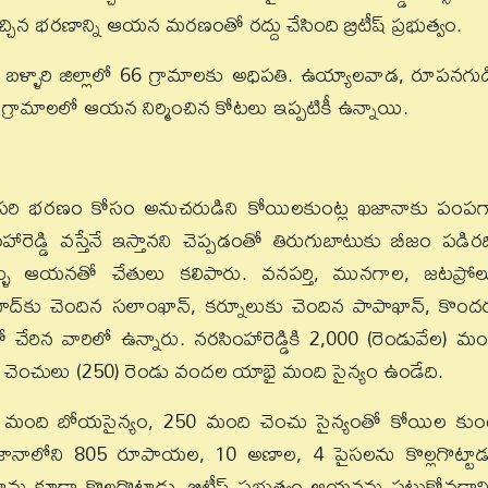
 భరణాన్ని ఆయన మరణంతో రద్దు చేసింది బ్రిటీష్‌ ప్రభుత్వం.
ళారి జిల్లాలో 66 గ్రామాలకు అధిపతి. ఉయ్యాలవాడ, రూపనగుడ
ౖన గ్రామాలలో ఆయన నిర్మించిన కోటలు ఇప్పటికీ ఉన్నాయి.
నెలసరి భరణం కోసం అనుచరుడిని కోయిలకుంట్ల ఖజానాకు పంపగ
రసింహారెడ్డి వస్తేనే ఇస్తానని చెప్పడంతో తిరుగుబాటుకు బీజం పడిరద
ళ్ళు ఆయనతో చేతులు కలిపారు. వనపర్తి, మునగాల, జటప్రోల
ద్‌కు చెందిన సలాంఖాన్‌, కర్నూలుకు చెందిన పాపాఖాన్‌, కొంద
చేరిన వారిలో ఉన్నారు. నరసింహారెడ్డికి 2,000 (రెండువేల) మం
 చెంచులు (250) రెండు వందల యాభై మంది సైన్యం ఉండేది.
మంది బోయసైన్యం, 250 మంది చెంచు సైన్యంతో కోయిల కుంట
 ఖజానాలోని 805 రూపాయల, 10 అణాల, 4 పైసలను కొల్లగొట్టాడ
ు కూడా కొల్లగొట్టాడు. బ్రిటీష్‌ ప్రభుత్వం ఆయనను పట్టుకోవడాని