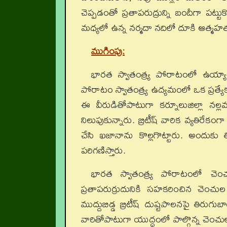
చెప్పడంతో ప్రతాపరుద్రున్ని బందీగా పట్టుకొని 
మధ్యలో ఉన్న నర్మదా నదిలో దూకి ఆత్మహత్య
ముగింపు:
భారత స్వాతంత్య్ర పోరాటంలో ఉయ్
పోరాటం స్వాతంత్య్ర ఉద్యమంలో ఒక ప్రత్యే
ఈ వీరుడితోపాటుగా కర్నూలుజిల్లా నల్
నిలుపుకున్నారు. బ్రిటీష్‌ వారిక వ్యతిరే
చేసి ఖజానాను కొల్లగొట్టారు. అందుకు 
పరిగణిస్తారు.
భారత స్వాతంత్య్ర పోరాటంలో చె
ప్రతాపరుర్రుదునికి సహకరించిన చెంచ
ముద్దుబిడ్డ బ్రిటీష్‌ దుష్టపాలనపై తిర
వారితోపాటుగా యుద్ధంలో పాల్గొన్న చెంచుల