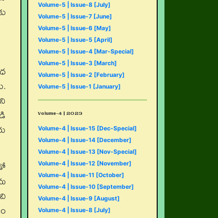
Volume-5 | Issue-8 [July]
కు
Volume-5 | Issue-7 [June]
Volume-5 | Issue-6 [May]
Volume-5 | Issue-5 [April]
Volume-5 | Issue-4 [Mar-Special]
Volume-5 | Issue-3 [March]
ుధ
Volume-5 | Issue-2 [February]
ు.
Volume-5 | Issue-1 [January]
ని
డి
Volume-4 | 2023
రు
Volume-4 | Issue-15 [Dec-Special]
Volume-4 | Issue-14 [December]
Volume-4 | Issue-13 [Nov-Special]
డో
Volume-4 | Issue-12 [November]
Volume-4 | Issue-11 [October]
ీమ
Volume-4 | Issue-10 [September]
చి
Volume-4 | Issue-9 [August]
సం
Volume-4 | Issue-8 [July]