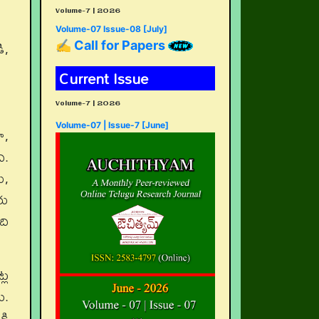
Volume-7 | 2026
Volume-07 Issue-08 [July]
ి,
✍ Call for Papers
Current Issue
Volume-7 | 2026
Volume-07 | Issue-7 [June]
ా,
ి.
ు,
రు
ది
్ల
ు.
కి