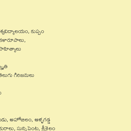
విశ్వవిద్యాలయం, కుప్పం
ాషాకళారూపాలు,
సాహిత్యాలు
కృతి
 తెలుగు గిరిజనులు
ు
ుడు, అహోబిలం, ఆళ్ళగడ్డ
ాలు, సున్నిపెంట, శ్రీశైలం