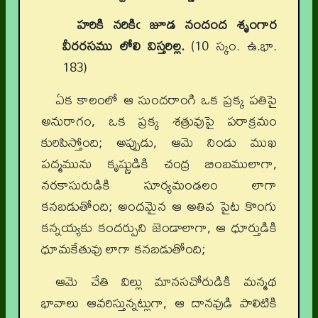
హరికి నరికిఁ జూడ నందంద శృంగార
వీరరసము లోలి విస్తరిల్ల.
(10 స్కం. ఉ.భా.
183)
ఏక కాలంలో ఆ సుందరాంగి ఒక ప్రక్క పతిపై
అనురాగం, ఒక ప్రక్క శత్రువుపై పరాక్రమం
కురిపిస్తోంది; అప్పుడు, ఆమె నిండు ముఖ
పద్మమును కృష్ణుడికి చంద్ర బింబములాగా,
నరకాసురుడికి సూర్యమండలం లాగా
కనబడుతోంది; అందమైన ఆ అతివ పైట కొంగు
కన్నయ్యకు కందర్పుని జెండాలాగా, ఆ ధూర్తుడికి
ధూమకేతువు లాగా కనబడుతోంది;
ఆమె చేతి విల్లు మానసచోరుడికి మన్మథ
భావాలు ఆవరిస్తున్నట్లుగా, ఆ దానవుడి పాలిటికి