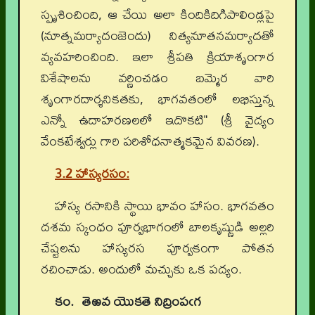
స్పృశించింది, ఆ చేయి అలా కిందికిదిగిపాలిండ్లపై
(నూత్నమర్యాదంజెందు) నిత్యనూతనమర్యాదతో
వ్యవహరించింది. ఇలా శ్రీపతి క్రియాశృంగార
విశేషాలను వర్ణించడం బమ్మెర వారి
శృంగారదార్శనికతకు, భాగవతంలో లభిస్తున్న
ఎన్నో ఉదాహరణలలో ఇదొకటి" (శ్రీ వైద్యం
వేంకటేశ్వర్లు గారి పరిశోధనాత్మకమైన వివరణ).
3.2 హాస్యరసం:
హాస్య రసానికి స్థాయి భావం హాసం. భాగవతం
దశమ స్కంధం పూర్వభాగంలో బాలకృష్ణుడి అల్లరి
చేష్టలను హాస్యరస పూర్వకంగా పోతన
రచించాడు. అందులో మచ్చుకు ఒక పద్యం.
కం.
తెఱవ యొకతె నిద్రింపఁగ