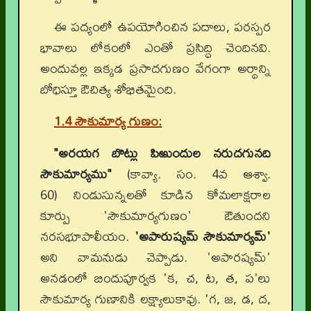
ఈ పద్యంలో ఉపయోగించిన పదాలు, పరస్పర
భావాలు లోకంలో ఎంతో ప్రసిద్ధి చెందినవి.
అందువల్ల ఇక్కడ ప్రసాదగుణం వేగంగా అర్థాన్ని
బోధిస్తూ ఔచిత్య శోభితమైంది.
1.4 సౌకుమార్య గుణం:
"అరయగ బొట్లు పిఱుందుల నరుదగునది
సౌకుమార్యము"
(కావ్యా. సం. 4వ ఆశ్వా.
60) నిండుసున్నలతో కూడిన కోమలాక్షరాల
కూర్పు 'సౌకుమార్యగుణం' ఔతుందని
నరసభూపాలీయం.
'అపారుష్యమ్ సౌకుమార్యమ్'
అని వామనుడు చెప్పాడు. 'అపారష్యమ్'
అనడంలో బిందుపూర్వక 'క, చ, ట, త, ప'లు
సౌకుమార్య గుణానికి లక్ష్యాలుకావు. 'గ, జ, డ, ద,