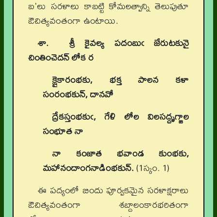
బ'లు సరళాలు కాబట్టి కోమలత్వాన్ని తెలుపుతూ
ఔచిత్యవంతంగా ఉంటాయి.
శా.
శ్రీ కైవల్య పదంబుఁ జేరుటకునై
చింతించెదన్ లోక ర
క్షైకారంభకు
, భక్త పాలన కళా
సంరంభకున్, దానవో
ద్రేకస్తంభకుఁ
, గేళి లోల విలసద్దృగ్జాల
సంభూత నా
నా కంజాత భవాండ కుంభకు
,
మహానందాంగనాడింభకున్.
(1స్కం. 1)
ఈ పద్యంలో బిందు పూర్వకమైన సరళాక్షరాలు
ఔచిత్యవంతంగా శబ్దాలంకారభరితంగా