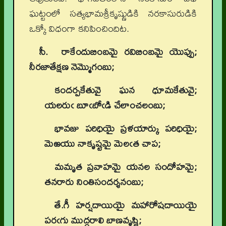
ఘట్టంలో సత్యభామశ్రీకృష్ణుడికి నరకాసురుడికి
ఒక్కో విధంగా కనిపించిందిట.
సీ.
రాకేందుబింబమై రవిబింబమై యొప్పు;
నీరజాతేక్షణ నెమ్మొగంబు;
కందర్పకేతువై ఘన ధూమకేతువై
;
యలరుఁ బూఁబోఁడి చేలాంచలంబు;
భావజు పరిధియై ప్రళయార్కు పరిధియై
;
మెఱయు నాకృష్టమై మెలఁత చాప;
మమృత ప్రవాహమై యనల సందోహమై
;
తనరారు నింతిసందర్శనంబు;
తే.గీ హర్షదాయియై మహారోషదాయియై
పరఁగు ముద్దరాలి బాణవృష్ణి
;