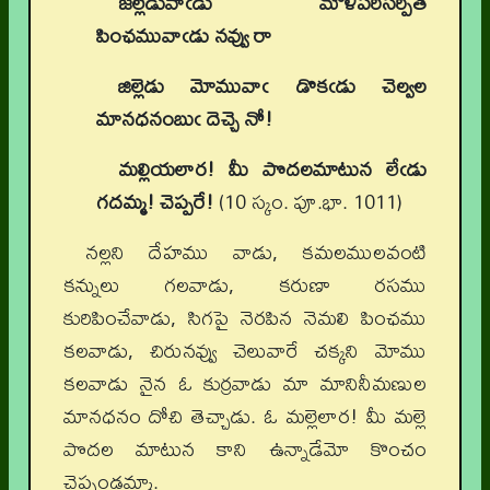
జల్లెడువాఁడు మౌళిపరిసర్పిత
పింఛమువాఁడు నవ్వు రా
జిల్లెడు మోమువాఁ డొకఁడు చెల్వల
మానధనంబుఁ దెచ్చె నో!
మల్లియలార! మీ పొదలమాటున లేఁడు
గదమ్మ! చెప్పరే!
(10 స్కం. పూ.భా. 1011)
నల్లని దేహము వాడు, కమలములవంటి
కన్నులు గలవాడు, కరుణా రసము
కురిపించేవాడు, సిగపై నెరపిన నెమలి పింఛము
కలవాడు, చిరునవ్వు చెలువారే చక్కని మోము
కలవాడు నైన ఓ కుర్రవాడు మా మానినీమణుల
మానధనం దోచి తెచ్చాడు. ఓ మల్లెలార! మీ మల్లె
పొదల మాటున కాని ఉన్నాడేమో కొంచం
చెప్పండమ్మా.