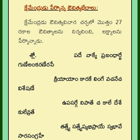
క్షేమేంద్రుడు పేర్కొన్న ఔచిత్యభేదాలు:
క్షేమేంద్రడు ఔచిత్యవిచార చర్చలో మొత్తం 27
రకాల ఔచిత్యాలను నిర్వచించి, లక్ష్యాలను
పేర్కొన్నాడు.
శ్లో.
పదే వాక్యే ప్రబంధార్థే
గుణేలంకరణేరసే
క్రియాయాం కారకే లింగే వచనేచ
విశేషణే
ఉపసర్గే నిపాతే చ కాలే దేశే
కులేవ్రతే
తత్త్వే సత్త్వేష్యభిప్రాయే స్వభావే
సారసంగ్రహే