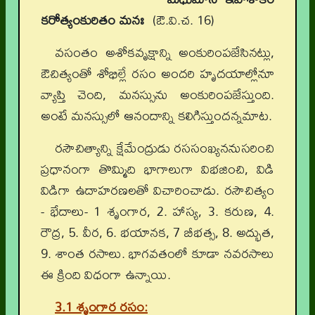
కరోత్యంకురితం మనః
(ఔ.వి.చ. 16)
వసంతం అశోకవృక్షాన్ని అంకురింపజేసినట్లు,
ఔచిత్యంతో శోభిల్లే రసం అందరి హృదయాల్లోనూ
వ్యాప్తి చెంది, మనస్సును అంకురింపజేస్తుంది.
అంటే మనస్సులో ఆనందాన్ని కలిగిస్తుందన్నమాట.
రసౌచిత్యాన్ని క్షేమేంద్రుడు రససంఖ్యననుసరించి
ప్రధానంగా తొమ్మిది భాగాలుగా విభజించి, విడి
విడిగా ఉదాహరణలతో విచారించాడు. రసౌచిత్యం
- భేదాలు- 1 శృంగార, 2. హాస్య, 3. కరుణ, 4.
రౌద్ర, 5. వీర, 6. భయానక, 7 బీభత్స, 8. అద్భుత,
9. శాంత రసాలు. భాగవతంలో కూడా నవరసాలు
ఈ క్రింది విధంగా ఉన్నాయి.
3.1 శృంగార రసం: