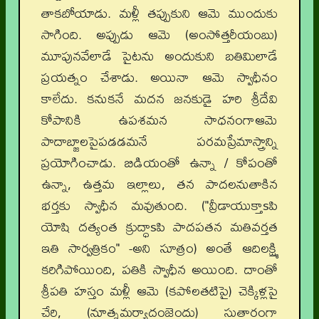
తాకబోయాడు. మళ్లీ తప్పుకుని ఆమె ముందుకు
సాగింది. అప్పుడు ఆమె (అంసోత్తరీయంబు)
మూపునవేలాడే పైటను అందుకుని బతిమిలాడే
ప్రయత్నం చేశాడు. అయినా ఆమె స్వాధీనం
కాలేదు. కనుకనే మదన జనకుడై హరి శ్రీదేవి
కోపానికి ఉపశమన సాధనంగాఆమె
పాదాబ్జాలపైపడడమనే పరమప్రేమాస్త్రాన్ని
ప్రయోగించాడు. బిడియంతో ఉన్నా / కోపంతో
ఉన్నా, ఉత్తమ ఇల్లాలు, తన పాదలనుతాకిన
భర్తకు స్వాధీన మవుతుంది. ("వ్రీడాయుక్తాsపి
యోషి దత్యంత క్రుద్ధాsపి పాదపతన మతివర్తత
ఇతి సార్వత్రికం" -అని సూత్రం) అంతే ఆదిలక్ష్మి
కరిగిపోయింది, పతికి స్వాధీన అయింది. దాంతో
శ్రీపతి హస్తం మళ్లీ ఆమె (కపోలతటిపై) చెక్కిళ్లపై
చేరి, (నూత్నమర్యాదంజెందు) సుతారంగా