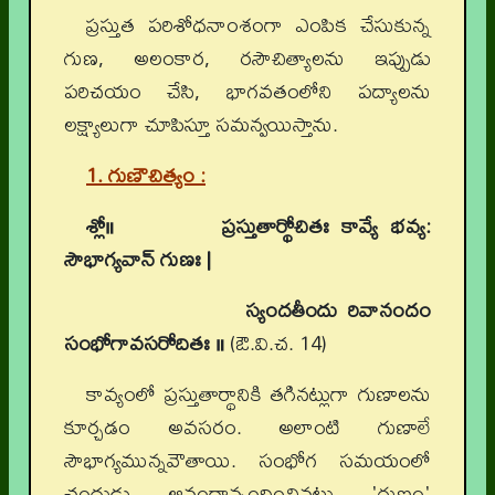
ప్రస్తుత పరిశోధనాంశంగా ఎంపిక చేసుకున్న
గుణ, అలంకార, రసౌచిత్యాలను ఇప్పుడు
పరిచయం చేసి, భాగవతంలోని పద్యాలను
లక్ష్యాలుగా చూపిస్తూ సమన్వయిస్తాను.
1. గుణౌచిత్యం :
శ్లో॥
ప్రస్తుతార్థోచితః కావ్యే భవ్య:
సౌభాగ్యవాన్ గుణః |
స్యందతీందు రివానందం
సంభోగావసరోదితః ॥
(ఔ.వి.చ. 14)
కావ్యంలో ప్రస్తుతార్థానికి తగినట్లుగా గుణాలను
కూర్చడం అవసరం. అలాంటి గుణాలే
సౌభాగ్యమున్నవౌతాయి. సంభోగ సమయంలో
చంద్రుడు ఆనందాన్నందించినట్లు 'గుణం'