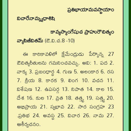
ప్రతిభాయామవస్థాయాం
విచారేనామ్న్యధాశిషి
కావ్యస్యాంగేషుచ ప్రాహురౌచిత్యం
వ్యాపిజీవితమ్
(ఔ.వి.చ.8 -10)
ఈ కారికావళిలో క్షేమేంద్రుడు పేర్కొన్న 27
ఔచిత్యరీతులను గమనించవచ్చు. అవి: 1. పద 2.
వాక్య 3. ప్రబంధార్థ 4. గుణ 5. అలంకార 6. రస
7. క్రియ 8. కారక 9. లింగ 10. వచన 11.
విశేషణ 12. ఉపసర్గ 13. నిపాత 14. కాల 15.
దేశ 16. కుల 17. వ్రత 18. తత్త్వ 19. సత్త్వ 20.
అభిప్రాయ 21. స్వభావ 22. సార సంగ్రహ 23
.ప్రతిభ 24. అవస్థ 25. విచార 26. నామ 27.
ఆశీర్వచనం.