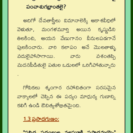
పంచాశుగభ్రాంతలై
?
అదిగో దేవతాస్త్రీలు విమానాలెక్కి ఆకాశవీధిలో
వెళుతూ, మంగళమూర్తి అయిన కృష్ణుడిని
తిలకించి, ఆయన వేణుగానం వీనులపడగానే
పులకించారు. వారి కలాపం అనే మొలతాళ్ళు
వదులైపోసాగాయి. వారు వశంతప్పి
మదనపీడితులై పతుల ఒడులలో ఒరిగిపోతున్నారు
.
గోపికలు శృంగార రసోచితంగా సరసమైన
వాక్యాలలో చెప్పిన ఈ పద్యం మాధుర్య గుణాన్ని
కలిగి ఉండి ఔచిత్యశోభితమైంది.
1.3 ప్రసాదగుణం:
"ప్రసిద్ధ పదంబుల నలఘూక్తి ప్రసాదమయ్యె"