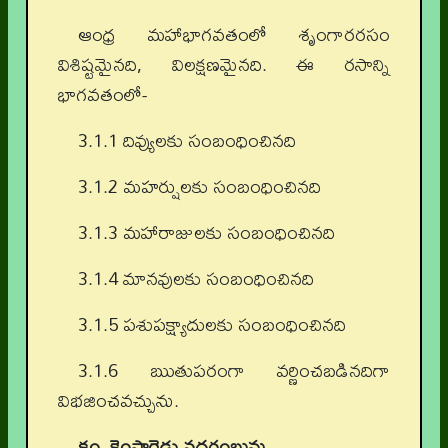
ఆంధ్ర మహాభాగవతంలో శృంగారరసం
విశిష్టమైనది, విలక్షణమైనది. ఈ రసాన్ని
భాగవతంలో-
3.1.1 దివ్యులకు సంబంధించినది
3.1.2 మహర్షులకు సంబంధించినది
3.1.3 మహారాజులకు సంబంధించినది
3.1.4 మానవులకు సంబంధించినది
3.1.5 పశుపక్ష్యాదులకు సంబంధించినది
3.1.6 ఋతుపరంగా వర్ణించబడినదిగా
విభజించవచ్చును.
కం.
కెంపారెడు నధరంబును