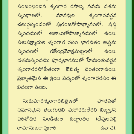
సంబంధించిన శృంగార రసాన్ని నవమ దశమ
స్కంధాలలో, మానవుల శృంగారవర్ణన
చతుర్థస్కంధంలో పురంజనోపాఖ్యానంలో, షష్ఠ
స్కంధములో అజామిళోపాఖ్యానములో ఉంది.
పశుపక్ష్యాదుల శృంగార రసం భాగవతం అష్టమ
స్కంధంలో గజేంద్రమోక్షఘట్టంలో ఉంది.
దశమస్కంధము పూర్వభాగములో హేమంతువర్ణన
శృంగారరసోపేతంగా ఔచీత్య వంతంగాఉంది.
ప్రఖ్యాతమైన ఈ క్రింది పద్యంలో శృంగారరసం ఈ
విధంగా ఉంది.
సుకుమారశృంగారచిత్రణలో పోతనతో
సమానమైన తెలుగుకవి మరొకరులేరని విజ్ఞులైన
పరిశోధక పండితుల సిద్ధాంతం (దేవులపల్లి
రామానుజరావుగారి ఉవాచ).