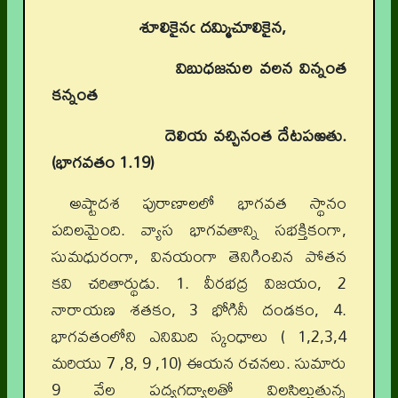
శూలికైనఁ దమ్మిచూలికైన,
విబుధజనుల వలన విన్నంత
కన్నంత
దెలియ వచ్చినంత దేటపఱతు.
(భాగవతం 1.19)
అష్టాదశ పురాణాలలో భాగవత స్థానం
పదిలమైంది. వ్యాస భాగవతాన్ని సభక్తికంగా,
సుమధురంగా, వినయంగా తెనిగించిన పోతన
కవి చరితార్థుడు. 1. వీరభద్ర విజయం, 2
నారాయణ శతకం, 3 భోగినీ దండకం, 4.
భాగవతంలోని ఎనిమిది స్కంధాలు ( 1,2,3,4
మరియు 7 ,8, 9 ,10) ఈయన రచనలు. సుమారు
9 వేల పద్యగద్యాలతో విలసిల్లుతున్న