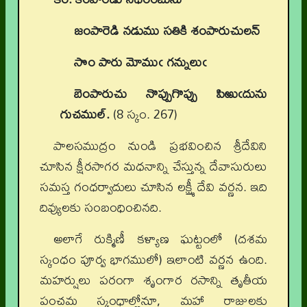
జంపారెడి నడుము సతికి శంపారుచులన్
సొం పారు మోముఁ గన్నులుఁ
బెంపారుచు నొప్పుగొప్పు పిఱుఁదును
గుచముల్.
(8 స్కం. 267)
పాలసముద్రం నుండి ప్రభవించిన శ్రీదేవిని
చూసిన క్షీరసాగర మధనాన్ని చేస్తున్న దేవాసురులు
సమస్త గంధర్వాదులు చూసిన లక్ష్మీ దేవి వర్ణన. ఇది
దివ్యులకు సంబంధించినది.
అలాగే రుక్మిణీ కళ్యాణ ఘట్టంలో (దశమ
స్కంధం పూర్వ భాగములో) ఇలాంటి వర్ణన ఉంది.
మహర్షులు పరంగా శృంగార రసాన్ని తృతీయ
పంచమ స్కంధాల్లోనూ, మహా రాజులకు