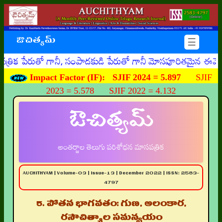
ఔచిత్యమ్
☰
ుతో గానీ, సంపాదకుడి పేరుతో గానీ మోసపూరితమైన ఈమెయిళ్ళు, ఊహ
Impact Factor (IF):
SJIF 2024 = 5.897
SJIF
2023 = 5.578 SJIF 2022 = 4.132
ఔచిత్యమ్
అంతర్జాల తెలుగు పరిశోధన మాసపత్రిక
AUCHITHYAM | Volume-03 | Issue-13 | December 2022 | ISSN: 2583-
4797
5. పోతన భాగవతం: గుణ, అలంకార,
రసౌచిత్యాల సమన్వయం