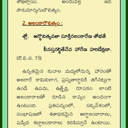
శోభిల్లాయి. అందువల్ల ఇది
సౌకుమార్యగుణౌచిత్యం.
2. అలంకారౌచిత్యం :
శ్లో.
అర్థౌచిత్యవతా సూక్తిరలంకారేణ శోభతే
పీనస్తనస్థితేనేవ హారేణ హరిణేక్షణా.
(ఔ.వి.చ. 15)
ఉన్నతమైన కుచాల మధ్యలోనున్న హారంతో
అలరారే కామినిలాగ, ప్రస్తుతార్థానికి తగినట్లుగా
ఉండే ఉపమ, ఉత్ప్రేక్ష, రూపకం లాంటి
అలంకారాలతో కూడిన కావ్యం అందంగా
ఉంటుంది. ప్రతిపద్యంలో, సన్నివేశంలో,
సంభాషణలో శతాధికమైన అర్థాలంకారాలు,
షడ్విధ శబ్దాలంకారాలు కనిపిస్తూనే ఉంటాయి.