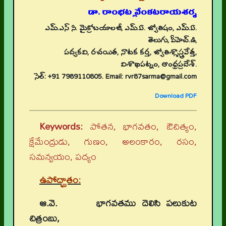
డా. రాంభట్ల వేంకటరాయశర్మ
ఎమ్.ఎస్ సి. మైక్రోబయాలజీ, ఎమ్.ఏ. జ్యోతిషం, ఎమ్.ఏ.
తెలుగు, పీహెచ్.డి,
పద్యకవి, రచయిత, నాటక కర్త, జ్యోతిశ్శాస్త్రవేత్త,
విశాఖపట్నం, ఆంధ్రప్రదేశ్.
సెల్: +91 7989110805. Email: rvr87sarma@gmail.com
Download PDF
Keywords:
పోతన, భాగవతం, ఔచిత్యం,
క్షేమేంద్రుడు, గుణం, అలంకారం, రసం,
సమన్వయం, పద్యం
ఉపోద్ఘాతం:
ఆ.వె. భాగవతము దెలిసి పలుకుట
చిత్రంబు,