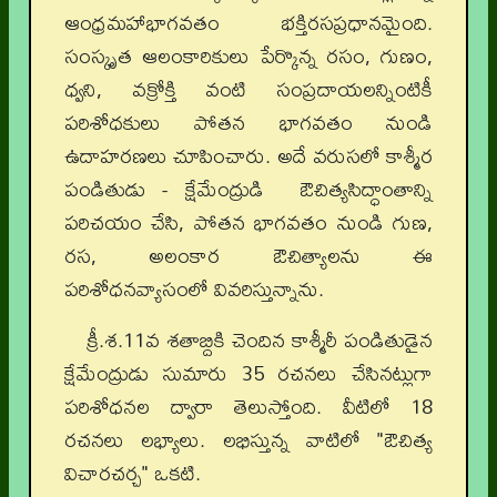
ఆంధ్రమహాభాగవతం భక్తిరసప్రధానమైంది.
సంస్కృత ఆలంకారికులు పేర్కొన్న రసం, గుణం,
ధ్వని, వక్రోక్తి వంటి సంప్రదాయలన్నింటికీ
పరిశోధకులు పోతన భాగవతం నుండి
ఉదాహరణలు చూపించారు. అదే వరుసలో కాశ్మీర
పండితుడు - క్షేమేంద్రుడి ఔచిత్యసిద్ధాంతాన్ని
పరిచయం చేసి, పోతన భాగవతం నుండి గుణ,
రస, అలంకార ఔచిత్యాలను ఈ
పరిశోధనవ్యాసంలో వివరిస్తున్నాను.
క్రీ.శ.11వ శతాబ్దికి చెందిన కాశ్మీరీ పండితుడైన
క్షేమేంద్రుడు సుమారు 35 రచనలు చేసినట్లుగా
పరిశోధనల ద్వారా తెలుస్తోంది. వీటిలో 18
రచనలు లభ్యాలు. లభిస్తున్న వాటిలో "ఔచిత్య
విచారచర్చ" ఒకటి.