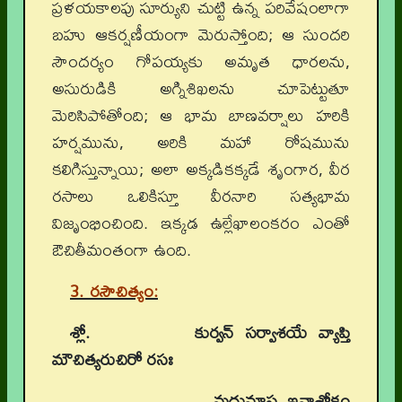
ప్రళయకాలపు సూర్యుని చుట్టి ఉన్న పరివేషంలాగా
బహు ఆకర్షణీయంగా మెరుస్తోంది; ఆ సుందరి
సౌందర్యం గోపయ్యకు అమృత ధారలను,
అసురుడికి అగ్నిశిఖలను చూపెట్టుతూ
మెరిసిపోతోంది; ఆ భామ బాణవర్షాలు హరికి
హర్షమును, అరికి మహా రోషమును
కలిగిస్తున్నాయి; అలా అక్కడికక్కడే శృంగార, వీర
రసాలు ఒలికిస్తూ వీరనారి సత్యభామ
విజృంభించింది. ఇక్కడ ఉల్లేఖాలంకరం ఎంతో
ఔచితీమంతంగా ఉంది.
3. రసౌచిత్యం:
శ్లో.
కుర్వన్ సర్వాశయే వ్యాప్తి
మౌచిత్యరుచిరో రసః
మధుమాస ఇవాశోకం