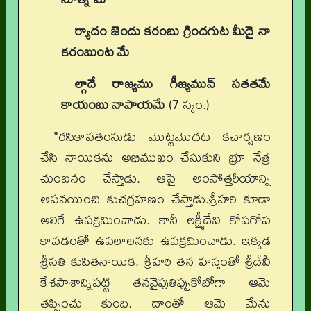
ర్యాదం జెందు కరంబు గ్రిందగుట మీదై నా
కరంబుంట మే
ల్గాదే రాజ్యము గీజ్యమున్ సతతమే
కాయంబు నాపాయమే
(7 స్కం.)
"రసికావతంసుడు మొట్టమొదట కచార్షణం
చేసి నాయికను అభిముఖం చేసుకుని భ్రూ నేత్ర
చుంబనం చేస్తాడు. ఆపై అంసోత్తరీయాన్ని
అపనయించి కుచగ్రహణం చేస్తాడు.శ్రీహరి కూడా
అలిగే ఉపక్రమించాడు. కానీ లక్ష్మీదేవి కోపగోప
కావడంతో ఉపలాలనకు ఉపక్రమించాడు. ఇక్కడ
శ్రీసతి కుపితనాయిక. శ్రీహరి తన హస్తంతో శ్రీదేవీ
కేశపాశాన్నిపట్టి తనవైపుతిప్పుకోబోగా ఆమె
తప్పించు కుంది. దాంతో ఆమె మేను