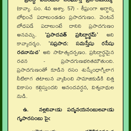
(కావ్యా. సం. 4వ ఆశ్వా. 57) - శీఘ్రంగా అర్థాన్ని
బోధించే పదాలుండడం ప్రసాదగుణం. వెంటనే
బోధపడే పదాలుంటే దానిని ప్రసాదగుణం
అనవచ్చు.
'ప్రసాదవత్ ప్రసిద్ధార్థమ్'
అని
కావ్యాదర్శం.
'సప్రసాద: సమస్తేషు రసేషు
రచనానుచ'
అని సాహిత్యదర్పణం. ప్రసిద్దార్థమైన
రచన - ప్రసాదగుణభరితమౌతుంది.
ప్రసాదగుణంతో కూడిన రసం శుష్కేంధాగ్నిలాగ
నీటిలాగ తటాలున వ్యాపించి సామాజికుడికి చిత్త
వికాసం కల్గిస్తుందని ఆనందవర్ధన, విశ్వనాథుల
నుడి.
ఉ. నల్లనివాఁడు పద్మనయనంబులవాఁడు
గృపారసంబు పైఁ