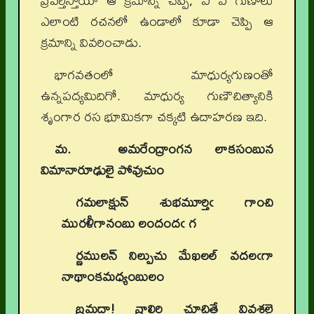
ప్రవర్తిస్తాయో ఆ క్రమాన్ని చెప్పి, ఏ ఏ గుణాలు
ఎలాంటి రచనలో ఉండాలో కూడా చెప్పి ఆ
క్రమాన్ని వివరించాడు.
భాగవతంలో మాధుర్యగుణంతో
ఉన్నపద్యమిదిగో. మాధుర్య గుణౌచిత్యానికి
శృంగార రస భూమికగా చక్కటి ఉదాహరణ ఇది.
మ.
అమరేంద్రాంగన లాకసంబున
విమానారూఢులై పోవుచుం
గమలాక్షున్ శుభమూర్తిఁ గాంచి
మురళీగానంబు లందందఁ గ
ర్ణములన్ నిల్పుచు మేఖలల్ వదలఁగా
నాథాంకమధ్యంబులం
బ్రమదా! వ్రాలిరి చూచితే వివశలై