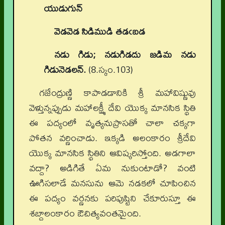
యుడుగున్
వెడవెడ సిడిముడి తడఁబడ
నడు గిడు; నడుగిడదు జడిమ నడు
గిడునెడలన్.
(8.స్కం.103)
గజేంద్రుణ్ణి కాపాడడానికి శ్రీ మహావిష్ణువు
వెళ్తున్నప్పుడు మహాలక్ష్మీ దేవి యొక్క మానసిక స్థితి
ఈ పద్యంలో వృత్యనుప్రాసతో చాలా చక్కగా
పోతన వర్ణించాడు. ఇక్కడి అలంకారం శ్రీదేవి
యొక్క మానసిక స్థితిని ఆవిష్కరిస్తోంది. అడగాలా
వద్దా? అడిగితే ఏమ నుకుంటాడో? వంటి
ఊగిసలాడే మనసును ఆమె నడకలో చూపించిన
ఈ పద్యం వర్ణనకు పరిపుష్టిని చేకూరుస్తూ ఈ
శబ్దాలంకారం ఔచిత్యవంతమైంది.