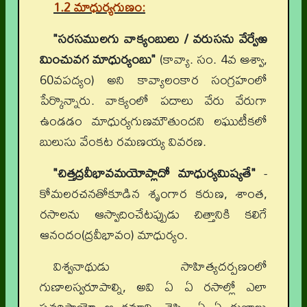
1.2 మాధుర్యగుణం:
"సరసములగు వాక్యంబులు / వరుసను వేర్వేఱ
మించువగ మాధుర్యంబు"
(కావ్యా. సం. 4వ ఆశ్వా,
60వపద్యం) అని కావ్యాలంకార సంగ్రహంలో
పేర్కొన్నారు. వాక్యంలో పదాలు వేరు వేరుగా
ఉండడం మాధుర్యగుణమౌతుందని లఘుటీకలో
బులుసు వేంకట రమణయ్య వివరణ.
"చిత్తద్రవీభావమయోప్లాదో మాధుర్యమిష్యతే"
-
కోమలరచనతోకూడిన శృంగార కరుణ, శాంత,
రసాలను ఆస్వాదించేటప్పుడు చిత్తానికి కలిగే
ఆనందం(ద్రవీభావం) మాధుర్యం.
విశ్వనాథుడు సాహిత్యదర్పణంలో
గుణాలస్వరూపాల్ని, అవి ఏ ఏ రసాల్లో ఎలా