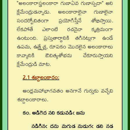
"అలంకారాస్త్రలంకారా గుణాఏవ గుణాస్పదా" అని
క్షేమేంద్రుడన్నాడు. అలంకారాలైనా గుణాలైనా
సందర్భోచితంగా ప్రయోగిస్తేనే శోభిస్తాయి.
లేకపోతే ఎలాంటి రచనైనా కృత్రిమంగా
ఉంటుంది. ప్రస్తుతార్థానికి తగినట్లుగా ఉండే
ఉపమ, ఉత్త్ప్రేక్ష, రూపకం మొదలైన అలంకారాలు
కావ్యానికి ఔచిత్యశోభను చేకూరుస్తాయని
క్షేమేంద్రుడి మాట.
2.1 శబ్దాలంకారం:
ఆంధ్రమహాభాగవతం అనగానే గుర్తుకు వచ్చేవి
శబ్దాలంకారాలు.
కం.
అడిగెద నని కడువడిఁ జను
నడిగినఁ దను మగుడ నుడుగఁ డని నడ