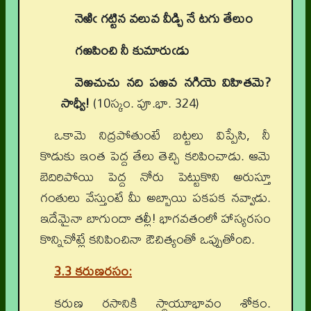
నెఱిఁ గట్టిన వలువ వీడ్చి నే టగు తేలుం
గఱపించి నీ కుమారుఁడు
వెఱచుచు నది పఱవ నగియె విహితమె
?
సాధ్వీ!
(10స్కం. పూ.భా. 324)
ఒకామె నిద్రపోతుంటే బట్టలు విప్పేసి, నీ
కొడుకు ఇంత పెద్ద తేలు తెచ్చి కరిపించాడు. ఆమె
బెదిరిపోయి పెద్ద నోరు పెట్టుకొని అరుస్తూ
గంతులు వేస్తుంటే మీ అబ్బాయి పకపక నవ్వాడు.
ఇదేమైనా బాగుందా తల్లీ! భాగవతంలో హాస్యరసం
కొన్నిచోట్లే కనిపించినా ఔచిత్యంతో ఒప్పుతోంది.
3.3 కరుణరసం:
కరుణ రసానికి స్థాయూభావం శోకం.