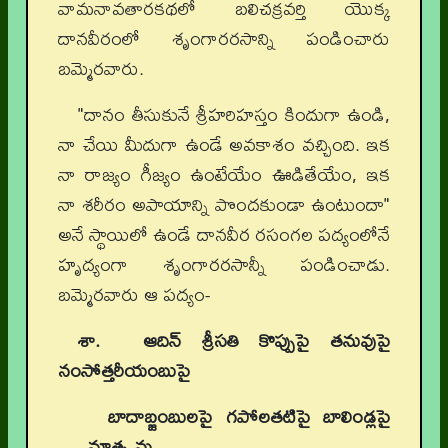
వామనావతారకథలో బలిచక్రవర్తి యొక్క
దానవీరంలో శృంగారరసాన్ని పండించారు
బమ్మెరవారు.
"దానం తీసుకునే శ్రీహరిహస్తం కిందుగా ఉండి,
నా చేయి మీదుగా ఉండే అవకాశం వచ్చింది. ఇక
నా రాజ్యం గీజ్యం ఉంటేయేం ఊడితేయేం, ఇక
నా శరీరం అపాయాన్ని పొందకుండా ఉంటుందా"
అనే స్థాయిలో ఉండే దానవీర రసంగల పద్యంలోనే
హృద్యంగా శృంగారరసాన్నీ పండించాడు.
బమ్మెరవారు ఆ పద్యం-
శా. ఆదిన్ శ్రీసతి కొప్పుపై తనువుపై
నంసోత్తరీయంబుపై
బాదాబ్జంబులపై గపోలతటిపై బాలిండ్లపై
నూత్న మ