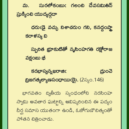
మ. సురలోకంబుఁ గలంచి దేవసమితిన్
స్రుక్కించి యుద్యద్గదా
ధరుఁడై వచ్చు నిశాచరుం గని
, కనద్దంష్ట్రా
కరాళస్య వి
స్ఫురిత భ్రూకుటితో నృసింహగతి రక్షోరాజ
వక్షంబు భీ
కరభాస్వన్నఖరాజిఁ ద్రుంచె
ద్రిజగత్కల్యాణసంధాయియై.
(2స్కం.146)
భాగవతం ద్వితీయ స్కంధంలోని నరసింహ
స్వామి అవతార ఘట్టాన్ని ఆవిష్కరించిన ఈ పద్యం
దీర్ఘ సమాస యుతంగా ఉండి, ఓజోగుణౌచిత్యంతో
పోతన చిత్రించాడు.