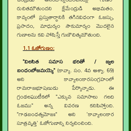
రుచితమౌతుందని క్షేమేంద్రుడి అభిమతం.
కావ్యంలో ప్రస్తుతార్థానికి తగినవిధంగా ఓజస్సు,
ప్రసాదం, మాధుర్యం సౌకుమార్యం మొదలైన
గుణాలను కవి పోషిస్తే గుణౌచిత్యమౌతుంది.
1.1 ఓజోగుణం:
"విలసిత సమాస భరితో / జ్వల
బంధంబోజమయ్యె"
(కావ్యా. సం. 4వ ఆశ్వా. 69)
అని కావ్యాలంకారసంగ్రహంలో
రామరాజభూషణుడు పేర్కొన్నాడు. ఈ
గ్రంథలఘుటీకలో "ఎక్కువ సమాసాలు గలది
ఓజము" అన్న వివరణ కనిపిస్తోంది.
"గాఢబంధత్వమోజః" అని 'కావ్యాలంకార
సూత్రవృత్తి' ఓజోగుణాన్ని నిర్వచించింది.