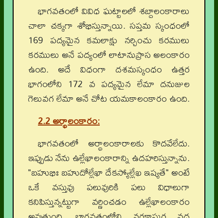
భాగవతంలో వివిధ ఘట్టాలలో శబ్దాలంకారాలు
చాలా చక్కగా శోభిస్తున్నాయి. సప్తమ స్కంధంలో
169 పద్యమైన కమలాక్షు నర్చించు కరములు
కరములు అనే పద్యంలో లాటానుప్రాస అలంకారం
ఉంది. అదే విధంగా దశమస్కంధం ఉత్తర
భాగంలోని 172 వ పద్యమైన లేమా దనుజుల
గెలువగ లేమా అనే చోట యమకాలంకారం ఉంది.
2.2 అర్థాలంకారం
:
భాగవతంలో అర్థాలంకారాలకు కొదవేలేదు.
ఇప్పుడు నేను ఉల్లేఖాలంకారాన్ని ఉదహరిస్తున్నాను.
"బహుభిః బహుదోల్లేఖా దేకస్యోల్లేఖ ఇష్యతే" అంటే
ఒకే వస్తువు పలువురికి పలు విధాలుగా
కనిపిస్తున్నట్టుగా వర్ణించడం ఉల్లేఖాలంకారం
అవుతుంది. భాగవతంలోని నరకాసుర వధ