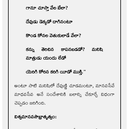
గానూ చూస్తా వేల బేలా
?
దేవుడు డెక్కడో దాగినంటూ
కొండ కోనల వెతుకులాడే వేలా
?
కన్ను తెరిచిన కాపనబడడో
?
మనిషి
మాత్రుడు యందు లేడో
యెరిగి కోరిన కరిగి యీడో ముక్తి."
అంటూ సాటి మనిషిలో దేవుణ్ణి చూడమంటూ, మానవసేవే
మాధవసేవ అనే సందేశానికి బలాన్ని చేకూర్చే విధంగా
చెప్పడం జరిగింది.
విశ్వమానవసౌ
భ్రాతృత్వం: