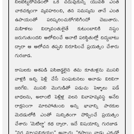
నిలబెట్టుకోవడంలో ఒక చదువుకున్న యువతి ఎంత
చాకచక్యంగా వ్యవహరించి, తన సమస్యను తానే ఎంత
ఉపాయంతో పరిష్కరించుకోగలిగిందో చెబుతారు.
మహిళలు విద్యావంతులైతే కుటుంబానికి నష్టం
జరుగుతుందని ఆలోచించే ఆనాటి పరిస్థితుల్లో దిద్దుబాటు
ద్వారా ఆ ఆలోచన తప్పని నిరూపించే ప్రయత్నం చేశారు
గురజాడ.
కాసులకు ఆశపడి పసిబిడ్డలైన తమ కూతుళ్లను ముసలి
వాళ్లకి ఇచ్చి పెళ్లి చేసే సంఘటనలు ఆనాడు విరివిగా
జరిగేవి. ముసలి మొగుడితో పడుచు పెళ్ళాలు పడే
బాధలను, అలాంటి పెళ్లిళ్ల వలన వివాహవ్యవస్థ అనేది
రాక్షసంగా మారిపోతుంది అన్న భావాన్ని పాఠకుల
మెదడులోకి ఎంతో సున్నితంగా చొప్పించే ప్రయత్నం
చేశారు 'మెటిల్డా' కథ ద్వారా. ఇదే విషయాన్ని గురజాడ
"నర మాంసవిక్రయం" అన్నారు "కసాయి వాడు ఎక్కడో