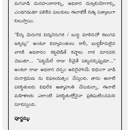
మగవాడి దురహంకారాన్ని, అధికార దుర్వినియోగాన్ని,
ఎండగడుతూ పలికిన పలుకులు ఈనాటికీ నిత్య సత్యాలుగా
నిలుస్తాయి.
"వీర్య మెరుగక విద్యనెరుగక / బుద్ధి మాలినచో కలుగవ
ఇక్కట్లు" అంటూ విద్యావంతులు కానీ, బుద్ధిహీనులైన
వారికి అధికారం కట్టబెడితే కష్టాలు రాక మానవని
చెబుతూ... "పట్టమేలే రాజు నీవైతే పట్టునన్నిప్పుడూ..."
అంటూ రాజు అధికార దర్పం అవిరైపోయే విధంగా వాడి
దురాక్రమణ ను విఫలయత్నం చేస్తుంది. తాను ఆనాటి
పరిస్థితులకు విధిలేక ఆత్మాహుతి చేసుకున్నా, ఈనాటి
మహిళలకు ఎలాంటి పరిస్థితుల్లోనైనా ప్రతిఘటించమని
సూచిస్తుంది.
పూర్ణమ్మ: