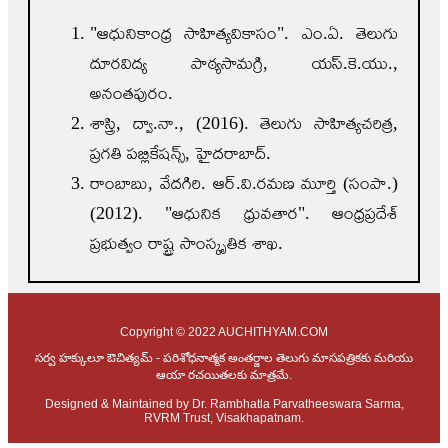
"ఆధునికాంధ్ర సాహిత్యవికాసం". ఎం.ఏ. తెలుగు
దూరవిద్య పాఠ్యసామగ్రి, యస్.కె.యు.,
అనంతపురం.
శాస్త్రి, ద్వా.నా., (2016). తెలుగు సాహిత్యచరిత్ర,
ప్రగతి పబ్లికేషన్స్, హైదరాబాద్.
రాంబాబు, వేదగిరి. ఆర్.వి.రమణ మూర్తి (సంపా.)
(2012). "ఆధునిక ధ్రువతార". ఆంధ్రప్రదేశ్
ప్రభుత్వం రాష్ట్ర సాంస్కృతిక శాఖ.
Copyright © 2022 AUCHITHYAM.COM
సర్వ హక్కులూ ఔచిత్యమ్ - పరిశోధనాత్మక అంతర్జాల తెలుగు మాసపత్రికకు మరియు
ఆయా రచయితలకు మాత్రమే.
Designed & Maintained by Dr. Rambhatla Parvatheeswara Sarma,
RVRM Trust, Visakhapatnam.