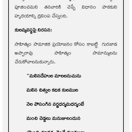
పూజించమని తనవారికి చెప్పే విధానం పాఠకుని
హృదయాన్ని ద్రవింప చేస్తుంది.
కుల
వ్యవస్థపై నిరసన:
సాహిత్యం సామాజిక ప్రయోజనం కోసం కాబట్టి గురజాడ
అప్పారావు సాహిత్యం సామాన్యులను
చేరుకోవాలనుకున్నారు.
"
మలినదేహుల మాలలనుచును
మలిన చిత్తుల కధిక కులముల
నెల వొసంగిన వర్ణధర్మమధర్మంబే
మంచి చెడ్డలు మనుజులందున