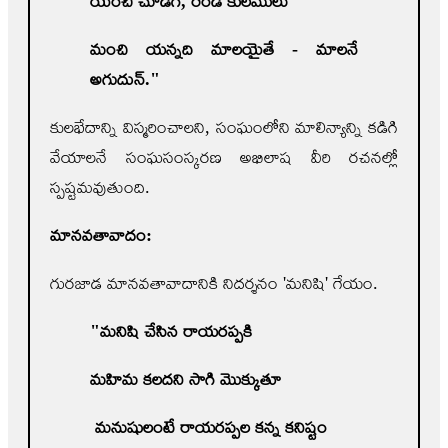
యెంచి చూడగ
,
రెండే కులములు
మంచి యన్నది మాలయైతే
- మాలనే
అగుదున్."
కులభేదాన్ని విస్మరించాలని, సంఘంలోని మాలిన్యాన్ని కడిగి
వేయాలనే సంఘసంస్కరణ అభిలాష వీరి రచనల్లో
స్పష్టమవుతుంది.
మానవతావాదం:
గురజాడ మానవతావాదానికి నిదర్శనం 'మనిషి' గేయం.
"
మనిషి చేసిన రాయరప్పకి
మహిమ కలదని సాగి మొక్కుతూ
మనుషులంటే రాయరప్పల కన్న కనిష్టం