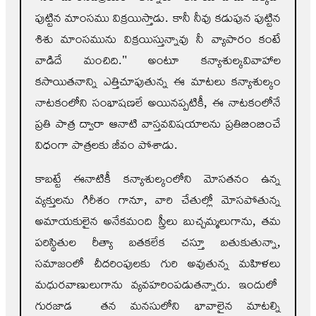
పుట్టిన మాంసము విక్రయిస్తాడు. కానీ నీవు కడుపున పుట్టిన
శిశు మాంసమును విక్రయిస్తున్నావు నీ వ్యాపారం కంటే
వాడిదే మంచిది." అంటూ కన్యాశుల్కవివాహాల
కసాయితనాన్ని ఎత్తిచూపుతున్న ఈ మాటలు కన్యాశుల్కం
నాటకంలోని సంభాషణలే అయినప్పటికీ, ఈ నాటకంలోనే
ప్రతి పాత్ర ద్వారా ఆనాటి వాస్తవవిషయాలను ప్రతిబింబించే
విధంగా పాత్రలకు జీవం పోశాడు.
కాబట్టే ఈనాటికీ కన్యాశుల్కంలోని మోసతనం ఉన్న
వ్యక్తులను గిరీశం గానూ, వారి చేతుల్లో మోసపోతున్న
అమాయకులైన అనేకమంది స్త్రీలు బుచ్చమ్మలుగాను, తమ
పరిస్థితుల రీత్యా బతకలేక చస్తూ బతుకుతున్నా,
సమాజంలో చీదరింపులకు గురి అవుతున్న మహిళలు
మధురవాణులుగాను వ్యవహరింపడుతన్నారు. ఇందులో
గురజాడ తన మనసులోని భావాలైన మాటల్ని