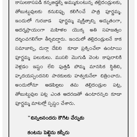
కాసులకాసపడి కన్నబిడ్డల్ని అమ్ముకుంటున్న తల్లిదండ్రులకు,
తోబుట్టువులకు కనువిప్పు కలిగించే పాత్ర పూర్ణమ్మ.
ఇందులో గురజాడ పూర్ణమ్మ వ్యక్తిత్వాన్ని అద్భుతంగా,
ఆదర్శప్రాయంగా మహిళల యొక్క అతి సహజత్వం
దర్శించగలిగేలా తీర్చిదిద్దారు. ఇందులో తల్లిదండ్రులనే కాక
సమాజాన్ని, దుర్గా దేవిని కూడా ప్రశ్నించేలా ఉంటాయి
పూర్ణమ్మ పలుకులు. ముసలి మొగుడి వెంట కాపురానికి
వెళ్లడం ఇష్టం లేని పుత్తడి బొమ్మ మానసిక స్థితిని,
హృదయస్పందనని పాఠకులకు హత్తుకునేలా చిత్రించారు.
అందులోనూ ఆడపిల్లలు తమ తల్లిదండ్రుల పట్ల,
తోబుట్టువుల పట్ల ఎంత ఆదరణతో ఉంటారన్నది కూడా
పూర్ణమ్మ మాటల్లో స్పష్టం చేశారు.
"
చిన్నలనందరు కౌగిట చేర్చుకు
కంటను పెట్టెను కన్నీరు