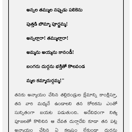
అన్నల తమ్ముల నప్పుడు పలికెను
పుత్తడి బొమ్మా పూర్ణమ్మ!
అన్నల్లారా! తమ్ముల్లారా!
అమ్మను అయ్యను కానండీ!
బంగరు దుర్గను భక్తితో కొలవండ
మ్మల కమ్మాదుర్గమ్మ!"
తనకు అన్యాయం చేసిన తల్లిదండ్రుల క్షేమాన్ని కాంక్షిస్తూ,
తన వారి మధ్యనే ఉండాలని తన కోరికను ఎంతో
సున్నితంగా బయట పడుతుంది. అదేవిధంగా నిత్య
పూజలతో కొలిచిన ఆ దేవత దుర్గాదేవి కూడా తన పట్ల
అన్యాయం చేసిన ఏ కల్మషం లేకుండా దుర్గను