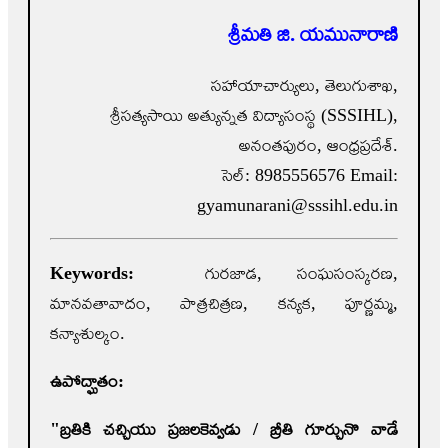
శ్రీమతి జి. యమునారాణి
సహాయాచార్యులు, తెలుగుశాఖ,
శ్రీసత్యసాయి అత్యున్నత విద్యాసంస్థ (SSSIHL),
అనంతపురం, ఆంధ్రప్రదేశ్.
సెల్: 8985556576 Email:
gyamunarani@sssihl.edu.in
Keywords:
గురజాడ, సంఘసంస్కరణ,
మానవతావాదం, పాత్రచిత్రణ, కన్యక, పూర్ణమ్మ,
కన్యాశుల్కం.
ఉపోద్ఘాతం:
"
బ్రతికి చచ్చియు ప్రజలకెవ్వడు / బ్రీతి గూర్చు
నొ వాడే