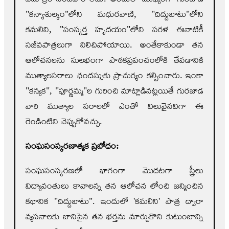
"కన్యాశుల్కం"లోని మధురవాణి, "దిద్దుబాటు"లోని
కమలిని, "సంస్కర్త హృదయం"లోని సరళ ఈనాటికీ
సజీవపాత్రలుగా నిలిచిపోయాయి. అంతేకాకుండా తన
ఆలోచనలను సులభంగా పాఠకప్రపంచంలోకి తేవడానికి
ముత్యాలసరాలు ఛందస్సుకు ప్రాచుర్యం కల్పించారు. ఇంకా
"కన్యక", "పూర్ణమ్మ"ల గురించి మాట్లాడినట్లయితే గురజాడ
వారి ముత్యాల సరాలలో ఎంతో విలువైనవిగా ఈ
రెండింటిని చెప్పుకోవచ్చు.
సంఘసంస్కర
ణాత్మక ప్రబోధం:
సంఘసంస్కరణలో భాగంగా మొదటగా స్త్రీలు
విద్యావంతులు కావాలన్న తన ఆలోచన లోంచి జన్మించిన
కథానిక "దిద్దుబాటు". ఇందులో 'కమలిని' పాత్ర ద్వారా
వ్యసనాలకు బానిసైన తన భర్తను మార్చుకొని కుటుంబాన్ని