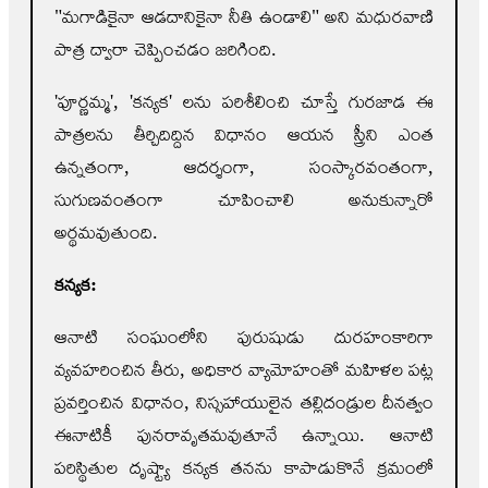
"మగాడికైనా ఆడదానికైనా నీతి ఉండాలి" అని మధురవాణి
పాత్ర ద్వారా చెప్పించడం జరిగింది.
'పూర్ణమ్మ', 'కన్యక' లను పరిశీలించి చూస్తే గురజాడ ఈ
పాత్రలను తీర్చిదిద్దిన విధానం ఆయన స్త్రీని ఎంత
ఉన్నతంగా, ఆదర్శంగా, సంస్కారవంతంగా,
సుగుణవంతంగా చూపించాలి అనుకున్నారో
అర్థమవుతుంది.
కన్యక:
ఆనాటి సంఘంలోని పురుషుడు దురహంకారిగా
వ్యవహరించిన తీరు, అధికార వ్యామోహంతో మహిళల పట్ల
ప్రవర్తించిన విధానం, నిస్సహాయులైన తల్లిదండ్రుల దీనత్వం
ఈనాటికీ పునరావృతమవుతూనే ఉన్నాయి. ఆనాటి
పరిస్థితుల దృష్ట్యా కన్యక తనను కాపాడుకొనే క్రమంలో