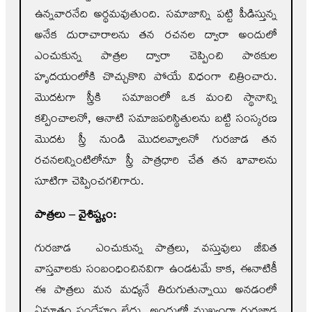
ఉన్నవారనేది అర్థమవుతుంది. సమాజాన్ని పట్టి పీడిస్తున్న
అనేక దురాచారాలను తన రచనల ద్వారా అందులో
ఎంచుకున్న పాత్రల ద్వారా చెప్పించి పాఠకుల
హృదయంలోకి చొచ్చుకొని పోయే విధంగా చిత్రించారు.
మొదటగా స్త్రీకి సమాజంలో ఒక మంచి స్థానాన్ని
కల్పించాలనో, ఆనాటి సమాజపరిస్థితులను బట్టి సంస్కరణ
మొదట స్త్రీ నుండి మొదలవ్వాలనో గురజాడ తన
రచనలన్నింటిలోనూ స్త్రీ పాత్రధారి చేత తన భావాలను
సూటిగా చెప్పించగలిగారు.
పాత్రలు – వైశిష్ట్యం:
గురజాడ ఎంచుకున్న పాత్రలు, వస్తువులు జీవిత
వాస్తవాలకు సంబంధించినవిగా ఉండటమే కాక, ఈనాటికీ
ఈ పాత్రలు మన మధ్యనే తిరుగుతున్నాయి అనడంలో
ఏమాత్రం సందేహం లేదు. అందులో ముఖ్యంగా గురజాడ