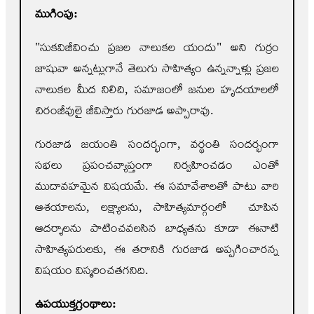
ముగింపు:
"సుకవిజీవించు ప్రజల నాలుకల యందు" అని గుర్రం
జాషువా అన్నట్లుగానే తెలుగు సాహిత్యం ఉన్నన్నాళ్లు ప్రజల
నాలుకల మీద నిలిచి, సమాజంలో జనుల హృదయాలలో
చిరంజీవులై జీవిస్తారు గురజాడ అప్పారావు.
గురజాడ జయంతి సందర్భంగా, వర్థంతి సందర్భంగా
సభలు ప్రపంచవ్యాప్తంగా నిర్వహించడం ఎంతో
ముదావహమైన విషయమే. ఈ సమావేశాలతో పాటు వారి
ఆశయాలను, లక్ష్యాలను, సాహిత్యమార్గంలో చూపిన
ఆదర్శాలను పాటించవలసిన బాధ్యతను కూడా ఈనాటి
సాహిత్యపరులకు, ఈ తరానికి గురజాడ అప్పగించారన్న
విషయం విస్మరించతగనిది.
ఉపయుక్తగ్రంథాలు: