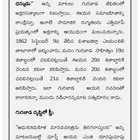
ధన్యుడు"
అన్న మాటలు గురజాడ జీవితంలో
అక్షరసత్యాలుగా నిలుస్తాయి. ఈయన సమాజహితాన్ని
కాంక్షిస్తూ, ఆనాటి సామాజిక రుగ్మతలను ఎత్తిచూపే
ప్రయత్నంలో అక్షరాన్ని ఆయుధంగా మలుచుకున్నారు.
1862 సెప్టెంబర్ 9వ తేదీన విశాఖజిల్లా ఎలమంచిలి
తాలూకాలో జన్మించారు. మనం గురజాడ సాహిత్యం 19వ
శతాబ్దంలో చదివినట్లయితే ఈయన 20వ శతాబ్దానికి
చెందిన కవిలా కనిపిస్తారు. మనం 20వ శతాబ్దంలో
చదివినట్లయితే 21వ శతాబ్దానికి చెందిన కవిలా
అనిపిస్తారు. ఇలా గురజాడ ఆయన రచనలతో
కాలానికన్నా ముందు నడిచారన్నమాట సత్యదూరం కాదు.
గురజాడ దృష్టిలో స్త్రీ:
"ఆధునికమహిళ మానవచరిత్రను తిరగరాస్తుంది" అన్న
మాటలనుబట్టి చూస్తే ఆయన ఎంత దూరపుచూపు