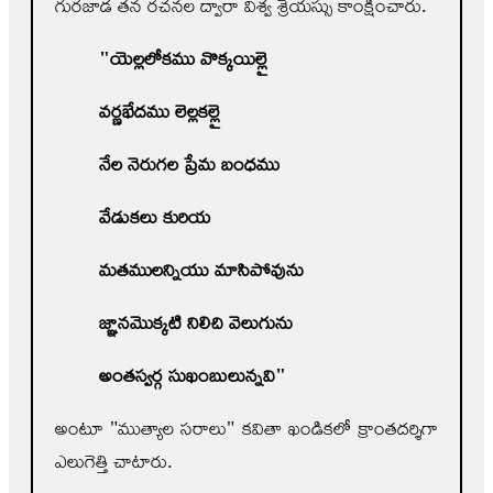
గురజాడ తన రచనల ద్వారా విశ్వ శ్రేయస్సు కాంక్షించారు.
"
యెల్లలోకము వొక్కయిల్లై
వర్ణభేదము లెల్లకల్లై
నేల నెరుగల ప్రేమ బంధము
వేడుకలు కురియ
మతములన్నియు మాసిపోవును
జ్ఞానమొక్కటి నిలిచి వెలుగును
అంతస్వర్గ సుఖంబులున్నవి"
అంటూ "ముత్యాల సరాలు" కవితా ఖండికలో క్రాంతదర్శిగా
ఎలుగెత్తి చాటారు.